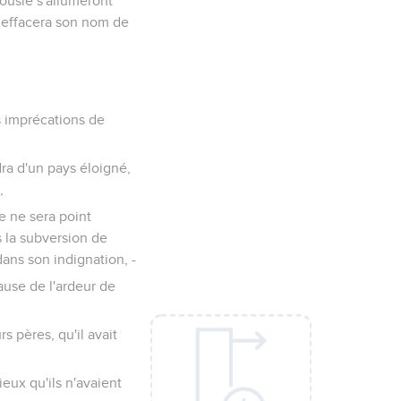
alousie s'allumeront
el effacera son nom de
es imprécations de
dra d'un pays éloigné,
,
e ne sera point
 la subversion de
ans son indignation, -
cause de l'ardeur de
s pères, qu'il avait
ieux qu'ils n'avaient