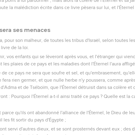
a point à lui pardonner ; mais alors la colère de l'Éternel et sa j
te la malédiction écrite dans ce livre pèsera sur lui, et l'Étern
isera ses menaces
ra, pour son malheur, de toutes les tribus d'Israël, selon toutes l
livre de la loi.
nir, vos enfants qui se lèveront après vous, et l'étranger qui vien
t les plaies de ce pays et les maladies dont l'Éternel l'aura affligé
e de ce pays ne sera que soufre et sel, et qu'embrasement, qu'ell
 fera rien germer, et que nulle herbe n'y poussera, comme après
Adma et de Tséboïm, que l'Éternel détruisit dans sa colère et d
ont : Pourquoi l'Éternel a-t-il ainsi traité ce pays ? Quelle est la 
 parce qu'ils ont abandonné l'alliance de l'Éternel, le Dieu de leur
 les fit sortir du pays d'Égypte ;
t ont servi d'autres dieux, et se sont prosternés devant eux ; des d