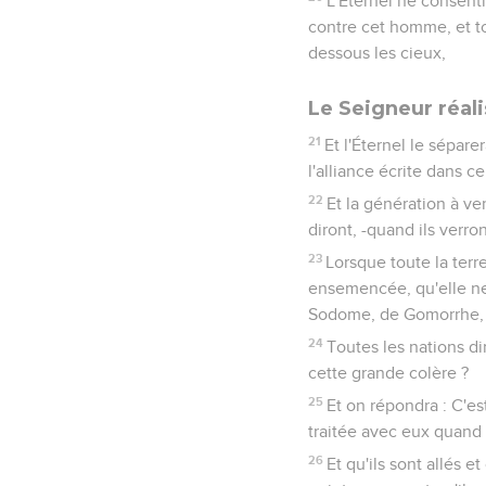
L'Éternel ne consentir
contre cet homme, et tou
dessous les cieux,
Le Seigneur réal
21
Et l'Éternel le sépare
l'alliance écrite dans ce 
22
Et la génération à ve
diront, -quand ils verron
23
Lorsque toute la terr
ensemencée, qu'elle ne
Sodome, de Gomorrhe, d'
24
Toutes les nations dir
cette grande colère ?
25
Et on répondra : C'est
traitée avec eux quand il
26
Et qu'ils sont allés e