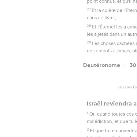
point connus, et qu'il n
27
Et la colère de l'Éter
dans ce livre ;
28
Et l'Éternel les a arr
les a jetés dans un aut
29
Les choses cachées a
nos enfants à jamais, af
Deutéronome
3
Seuls les É
Israël reviendra 
1
Or, quand toutes ces ch
malédiction, et que tu l
2
Et que tu te convertir