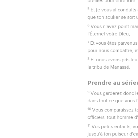
oreilles pour entendre.
5
Et je vous ai conduits
que ton soulier se soit 
6
Vous n'avez point mang
l'Éternel votre Dieu,
7
Et vous êtes parvenus 
pour nous combattre, et
8
Et nous avons pris leu
la tribu de Manassé.
Prendre au sérieu
9
Vous garderez donc les
dans tout ce que vous f
10
Vous comparaissez tou
officiers, tout homme d'
11
Vos petits enfants, v
jusqu'à ton puiseur d'ea