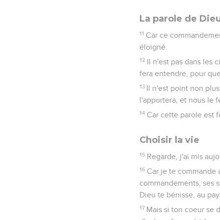
La parole de Die
11
Car ce commandement q
éloigné.
12
Il n'est pas dans les
fera entendre, pour que
13
Il n'est point non plu
l'apportera, et nous le 
14
Car cette parole est f
Choisir la vie
15
Regarde, j'ai mis aujo
16
Car je te commande au
commandements, ses stat
Dieu te bénisse, au pay
17
Mais si ton coeur se d