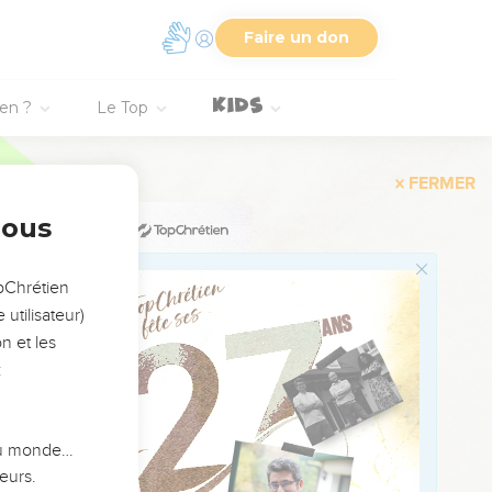
Faire un don
es s'attacheront à toi ;
t écrite au livre de
ien ?
Le Top
 des cieux, parce que
r, ainsi l'Éternel
 tu vas entrer pour le
nous
t tu serviras là d'autres
opChrétien
utilisateur)
 repos ; mais l'Éternel
n et les
:
oint assuré de ta vie.
ause de l'effroi dont ton
 du monde…
eurs.
 Tu ne le reverras plus ;