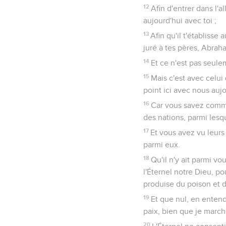
12
Afin d'entrer dans l'a
aujourd'hui avec toi ;
13
Afin qu'il t'établisse 
juré à tes pères, Abrah
14
Et ce n'est pas seule
15
Mais c'est avec celui 
point ici avec nous aujo
16
Car vous savez comm
des nations, parmi lesq
17
Et vous avez vu leurs 
parmi eux.
18
Qu'il n'y ait parmi v
l'Éternel notre Dieu, pou
produise du poison et d
19
Et que nul, en entenda
paix, bien que je marche
20