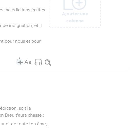
les malédictions écrites
Ajouter une
Ajouter une
Ajouter une
Ajouter une
Ajouter une
colonne
colonne
colonne
colonne
colonne
nde indignation, et il
nt pour nous et pour
diction, soit la
on Dieu t'aura chassé ;
oeur et de toute ton âme,