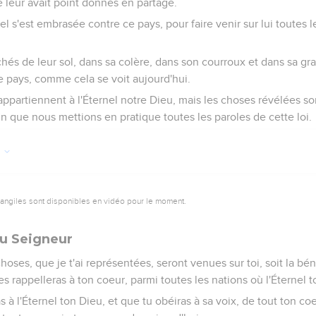
e leur avait point donnés en partage.
nel s'est embrasée contre ce pays, pour faire venir sur lui toutes 
achés de leur sol, dans sa colère, dans son courroux et dans sa gra
re pays, comme cela se voit aujourd'hui.
ppartiennent à l'Éternel notre Dieu, mais les choses révélées so
in que nous mettions en pratique toutes les paroles de cette loi.
0
vangiles sont disponibles en vidéo pour le moment.
au Seigneur
oses, que je t'ai représentées, seront venues sur toi, soit la béné
es rappelleras à ton coeur, parmi toutes les nations où l'Éternel t
as à l'Éternel ton Dieu, et que tu obéiras à sa voix, de tout ton c