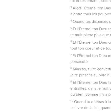
toi et tes enfants, sel
3
Alors l'Éternel ton Di
d'entre tous les peuples
4
Quand tes dispersés ser
5
Et l'Éternel ton Dieu 
te multipliera plus que 
6
Et l'Éternel ton Dieu 
tout ton coeur et de tou
7
Et l'Éternel ton Dieu 
persécuté.
8
Mais toi, tu te conver
je te prescris aujourd'hu
9
Et l'Éternel ton Dieu 
entrailles, dans le fruit
du bien, comme il y a pr
10
Quand tu obéiras à la
ce livre de la loi ; qua