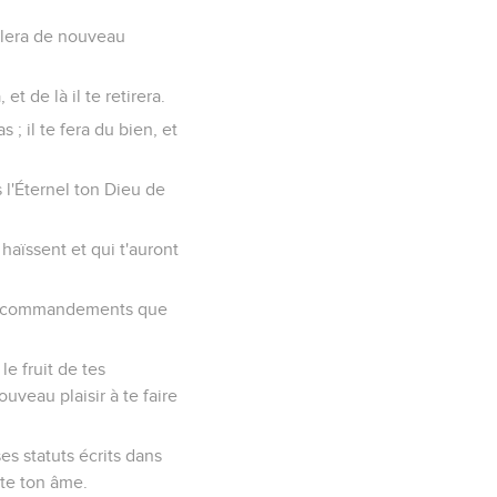
mblera de nouveau
t de là il te retirera.
; il te fera du bien, et
s l'Éternel ton Dieu de
haïssent et qui t'auront
s ses commandements que
le fruit de tes
nouveau plaisir à te faire
s statuts écrits dans
ute ton âme.