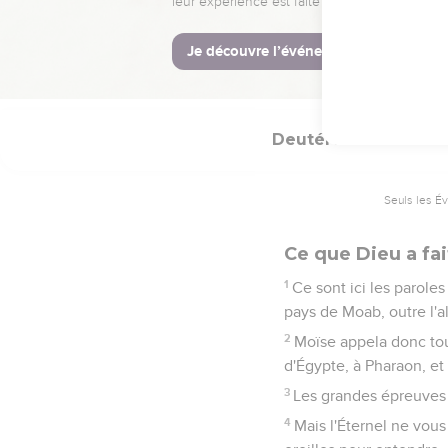
et là vous vous vendrez
DERNIER DISCOU
Deutéronome
2
Seuls les É
Ce que Dieu a fai
1
Ce sont ici les paroles
pays de Moab, outre l'al
2
Moïse appela donc tout
d'Égypte, à Pharaon, et 
3
Les grandes épreuves 
4
Mais l'Éternel ne vous