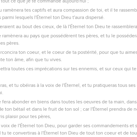
on tout ce que je te commande aujourd'hui ;
eu ramènera tes captifs et aura compassion de toi, et il te rasse
 parmi lesquels l'Éternel ton Dieu t'aura dispersé.
aient au bout des cieux, de là l'Éternel ton Dieu te rassemblera, e
te ramènera au pays que possédèrent tes pères, et tu le posséderas 
tes pères.
circoncira ton coeur, et le coeur de ta postérité, pour que tu aime
te ton âme, afin que tu vives.
mettra toutes ces imprécations sur tes ennemis, et sur ceux qui te 
tiras, et tu obéiras à la voix de l'Éternel, et tu pratiqueras tou
i.
te fera abonder en biens dans toutes les oeuvres de ta main, dans 
 de ton bétail et dans le fruit de ton sol ; car l'Éternel prendra de 
is plaisir pour tes pères,
 voix de l'Éternel ton Dieu, pour garder ses commandements et se
nd tu te convertiras à l'Éternel ton Dieu de tout ton coeur et de to