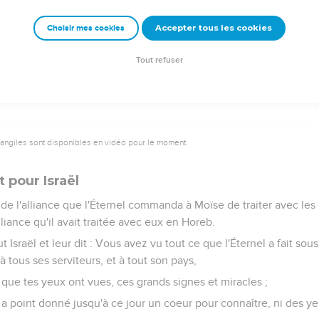
 à vos ennemis pour être esclaves et servantes, et il n'y aura pe
Accepter tous les cookies
Choisir mes cookies
RS DE MOÏSE
Tout refuser
9
vangiles sont disponibles en vidéo pour le moment.
t pour Israël
 de l'alliance que l'Éternel commanda à Moïse de traiter avec les 
liance qu'il avait traitée avec eux en Horeb.
 Israël et leur dit : Vous avez vu tout ce que l'Éternel a fait sou
à tous ses serviteurs, et à tout son pays,
que tes yeux ont vues, ces grands signes et miracles ;
 a point donné jusqu'à ce jour un coeur pour connaître, ni des ye