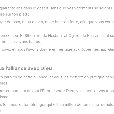
 quarante ans dans le désert, sans que vos vêtements se soient u
usé sur ton pied ;
é de pain, ni bu de vin, ni de boisson forte, afin que vous conn
en ce lieu. Et Sihon, roi de Hesbon, et Og, roi de Bassan, sont so
 nous les avons battus,
r pays, et nous l'avons donné en héritage aux Rubénites, aux Gadi
x l'alliance avec Dieu
 paroles de cette alliance, et vous les mettrez en pratique afin
erez.
s aujourd'hui devant l'Éternel votre Dieu, vos chefs et vos tribu
Israël,
os femmes, et ton étranger qui est au milieu de ton camp, depuis
u ;