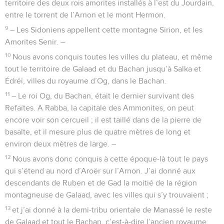
territoire des deux rois amorites installés à l’est du Jourdain,
entre le torrent de l’Arnon et le mont Hermon.
9
– Les Sidoniens appellent cette montagne Sirion, et les
Amorites Senir. –
10
Nous avons conquis toutes les villes du plateau, et même
tout le territoire de Galaad et du Bachan jusqu’à Salka et
Édréi, villes du royaume d’Og, dans le Bachan.
11
– Le roi Og, du Bachan, était le dernier survivant des
Refaïtes. A Rabba, la capitale des Ammonites, on peut
encore voir son cercueil ; il est taillé dans de la pierre de
basalte, et il mesure plus de quatre mètres de long et
environ deux mètres de large. –
12
Nous avons donc conquis à cette époque-là tout le pays
qui s’étend au nord d’Aroër sur l’Arnon. J’ai donné aux
descendants de Ruben et de Gad la moitié de la région
montagneuse de Galaad, avec les villes qui s’y trouvaient ;
13
et j’ai donné à la demi-tribu orientale de Manassé le reste
de Galaad et tout le Bachan, c’est-à-dire l’ancien royaume