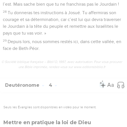
l’est. Mais sache bien que tu ne franchiras pas le Jourdain !
28
Tu donneras tes instructions à Josué. Tu affermiras son
courage et sa détermination, car c’est lui qui devra traverser
le Jourdain à la tête du peuple et remettre aux Israélites le
pays que tu vas voir. »
29
Depuis lors, nous sommes restés ici, dans cette vallée, en
face de Beth-Péor.
© Société biblique française – Bibli’O, 1997, avec autorisation. Pour vous procurer
une Bible imprimée, rendez-vous sur www.editionsbiblio.fr
Deutéronome
4
Seuls les Évangiles sont disponibles en vidéo pour le moment.
Mettre en pratique la loi de Dieu