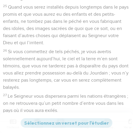
25
Quand vous serez installés depuis longtemps dans le pays
promis et que vous aurez eu des enfants et des petits-
enfants, ne tombez pas dans le péché en vous fabriquant
des idoles, des images sacrées de quoi que ce soit, ou en
faisant d’autres choses qui déplaisent au Seigneur votre
Dieu et qui l’irritent.
26
Si vous commettez de tels péchés, je vous avertis
solennellement aujourd’hui, le ciel et la terre m’en sont
témoins, que vous ne tarderez pas à disparaître du pays dont
vous allez prendre possession au-delà du Jourdain ; vous n’y
resterez pas longtemps, car vous en serez complètement
balayés.
27
Le Seigneur vous dispersera parmi les nations étrangères ;
on ne retrouvera qu’un petit nombre d’entre vous dans les
pays où il vous aura exilés.
28
Là vous adorerez des dieux taillés par les hommes dans
du bois ou de la pierre, des dieux qui ne peuvent ni voir ni
Contenus
Versions
Commentaires
Strong
Dictionnaire