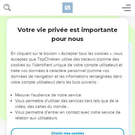
dans les anciens traités du Moyen-Orient, le « traité »
d’alliance du Deutéronome se conclut par les sanctions de
Français Courant
l’alliance (ch.27 à 30). Elles précisent les conditions de la
Votre vie privée est importante
bénédiction et de la malédiction par l’Eternel, et se
Deutéronome
Introduction
terminent par un appel à choisir entre la vie et la mort
pour nous
(30.15-20). Viennent enfin les derniers actes de la vie de
Moïse, qui meurt sans avoir pu pénétrer dans le Pays promis
En cliquant sur le bouton « Accepter tous les cookies », vous
(ch.31 à 34).
acceptez que TopChrétien utilise des traceurs (comme des
cookies ou l'identifiant unique de votre compte utilisateur) et
traite vos données à caractère personnel (comme vos
Le Deutéronome est certainement ce « livre de la Loi » (2 R
données de navigation et les informations renseignées dans
22.11) qui a été retrouvé sous Josias lors de la réfection du
votre compte utilisateur) dans les buts suivants :
Temple. Son contenu a inspiré la réforme religieuse et
politique entreprise par le roi. Jérémie, contemporain de
Mesurer l'audience de notre service
Vous permettre d'utiliser des services tiers tels que de la
Josias, y a puis son insistance sur l’intériorisation de la Loi, à
vidéo, des cartes du monde…
laquelle l’adorateur de Dieu obéit par un mouvement du
Vous permettre d'entrer en contact avec notre service de
cœur (Dt 30.2,6,14 ; Jr 4.4 ; 31.33 ; 32.39). Et Jésus, le
relation aux utilisateurs.
Prophète, nouveau Moïse annoncé par le Deutéronome
(18.18), devait méditer sur ce livre lorsqu’au désert, par trois
Choisir mes cookies