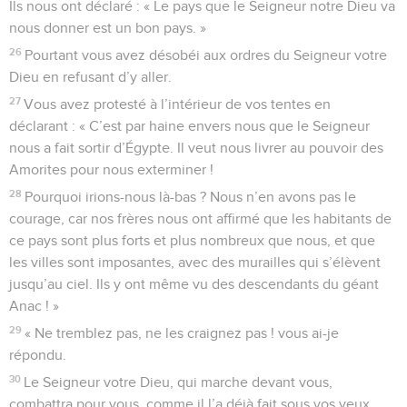
Ils nous ont déclaré : « Le pays que le Seigneur notre Dieu va
nous donner est un bon pays. »
26
Pourtant vous avez désobéi aux ordres du Seigneur votre
Dieu en refusant d’y aller.
27
Vous avez protesté à l’intérieur de vos tentes en
déclarant : « C’est par haine envers nous que le Seigneur
nous a fait sortir d’Égypte. Il veut nous livrer au pouvoir des
Amorites pour nous exterminer !
28
Pourquoi irions-nous là-bas ? Nous n’en avons pas le
courage, car nos frères nous ont affirmé que les habitants de
ce pays sont plus forts et plus nombreux que nous, et que
les villes sont imposantes, avec des murailles qui s’élèvent
jusqu’au ciel. Ils y ont même vu des descendants du géant
Anac ! »
29
« Ne tremblez pas, ne les craignez pas ! vous ai-je
répondu.
30
Le Seigneur votre Dieu, qui marche devant vous,
combattra pour vous, comme il l’a déjà fait sous vos yeux,