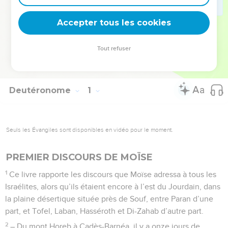
fois, il y a puisé les paroles qu’il a opposées au tentateur (Mt
4.1-11).
Accepter tous les cookies
La Bible Du Semeur Copyright © 1992, 1999 by Biblica, Inc.® Used by
Tout refuser
permission. All rights reserved worldwide.
Deutéronome
1
Seuls les Évangiles sont disponibles en vidéo pour le moment.
PREMIER DISCOURS DE MOÏSE
1
Ce livre rapporte les discours que Moïse adressa à tous les
Israélites, alors qu’ils étaient encore à l’est du Jourdain, dans
la plaine désertique située près de Souf, entre Paran d’une
part, et Tofel, Laban, Hasséroth et Di-Zahab d’autre part.
2
– Du mont Horeb à Cadès-Barnéa, il y a onze jours de