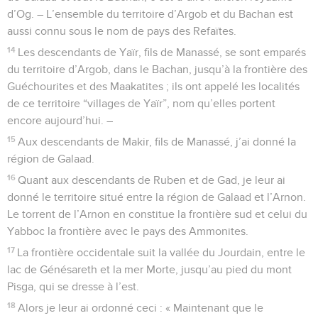
d’Og. – L’ensemble du territoire d’Argob et du Bachan est
aussi connu sous le nom de pays des Refaïtes.
14
Les descendants de Yaïr, fils de Manassé, se sont emparés
du territoire d’Argob, dans le Bachan, jusqu’à la frontière des
Guéchourites et des Maakatites ; ils ont appelé les localités
de ce territoire “villages de Yaïr”, nom qu’elles portent
encore aujourd’hui. –
15
Aux descendants de Makir, fils de Manassé, j’ai donné la
région de Galaad.
16
Quant aux descendants de Ruben et de Gad, je leur ai
donné le territoire situé entre la région de Galaad et l’Arnon.
Le torrent de l’Arnon en constitue la frontière sud et celui du
Yabboc la frontière avec le pays des Ammonites.
17
La frontière occidentale suit la vallée du Jourdain, entre le
lac de Génésareth et la mer Morte, jusqu’au pied du mont
Pisga, qui se dresse à l’est.
18
Alors je leur ai ordonné ceci : « Maintenant que le