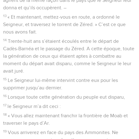
agirent de la même façon dans le pays que le Seigneur leur
donna et qu’ils occupèrent. –
13
« Et maintenant, mettez-vous en route, a ordonné le
Seigneur, et traversez le torrent de Zéred. » C’est ce que
nous avons fait.
14
Trente-huit ans s’étaient écoulés entre le départ de
Cadès-Barnéa et le passage du Zéred. A cette époque, toute
la génération de ceux qui étaient aptes à combattre au
moment du départ avait disparu, comme le Seigneur le leur
avait juré.
15
Le Seigneur lui-même intervint contre eux pour les
supprimer jusqu’au dernier.
16
Lorsque toute cette génération du peuple eut disparu,
17
le Seigneur m’a dit ceci :
18
« Vous allez maintenant franchir la frontière de Moab et
traverser le pays d’Ar.
19
Vous arriverez en face du pays des Ammonites. Ne