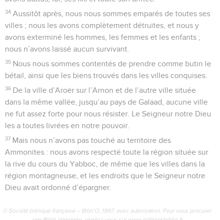
34
Aussitôt après, nous nous sommes emparés de toutes ses
villes ; nous les avons complètement détruites, et nous y
avons exterminé les hommes, les femmes et les enfants ;
nous n’avons laissé aucun survivant.
35
Nous nous sommes contentés de prendre comme butin le
bétail, ainsi que les biens trouvés dans les villes conquises.
36
De la ville d’Aroër sur l’Arnon et de l’autre ville située
dans la même vallée, jusqu’au pays de Galaad, aucune ville
ne fut assez forte pour nous résister. Le Seigneur notre Dieu
les a toutes livrées en notre pouvoir.
37
Mais nous n’avons pas touché au territoire des
Ammonites : nous avons respecté toute la région située sur
la rive du cours du Yabboc, de même que les villes dans la
région montagneuse, et les endroits que le Seigneur notre
Dieu avait ordonné d’épargner.
© Société biblique française – Bibli’O, 1997, avec autorisation. Pour vous procurer
une Bible imprimée, rendez-vous sur www.editionsbiblio.fr