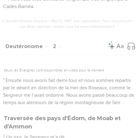
Cadès-Barnéa.
© Société biblique française – Bibli’O, 1997, avec autorisation. Pour vous procurer
une Bible imprimée, rendez-vous sur www.editionsbiblio.fr
Deutéronome
2
Seuls les Évangiles sont disponibles en vidéo pour le moment.
1
Ensuite nous avons fait demi-tour et nous sommes repartis
par le désert en direction de la mer des Roseaux, comme le
Seigneur me l’avait ordonné. Nous avons passé beaucoup de
temps aux alentours de la région montagneuse de Séir.
Traversée des pays d'Édom, de Moab et
d'Ammon
2
Un jour, le Seigneur m’a dit