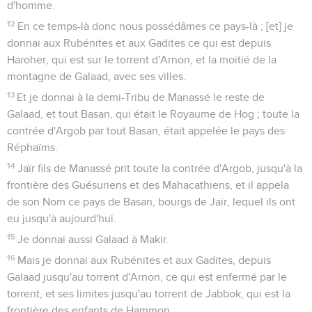
d'homme.
12
En ce temps-là donc nous possédâmes ce pays-là ; [et] je
donnai aux Rubénites et aux Gadites ce qui est depuis
Haroher, qui est sur le torrent d'Arnon, et la moitié de la
montagne de Galaad, avec ses villes.
13
Et je donnai à la demi-Tribu de Manassé le reste de
Galaad, et tout Basan, qui était le Royaume de Hog ; toute la
contrée d'Argob par tout Basan, était appelée le pays des
Réphaïms.
14
Jaïr fils de Manassé prit toute la contrée d'Argob, jusqu'à la
frontière des Guésuriens et des Mahacathiens, et il appela
de son Nom ce pays de Basan, bourgs de Jaïr, lequel ils ont
eu jusqu'à aujourd'hui.
15
Je donnai aussi Galaad à Makir.
16
Mais je donnai aux Rubénites et aux Gadites, depuis
Galaad jusqu'au torrent d'Arnon, ce qui est enfermé par le
torrent, et ses limites jusqu'au torrent de Jabbok, qui est la
frontière des enfants de Hammon ;