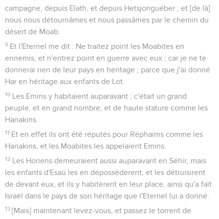
campagne, depuis Elath, et depuis Hetsjonguéber ; et [de là]
nous nous détournâmes et nous passâmes par le chemin du
désert de Moab.
9
Et l'Eternel me dit : Ne traitez point les Moabites en
ennemis, et n'entrez point en guerre avec eux ; car je ne te
donnerai rien de leur pays en héritage ; parce que j'ai donné
Har en héritage aux enfants de Lot.
10
Les Emins y habitaient auparavant ; c'était un grand
peuple, et en grand nombre, et de haute stature comme les
Hanakins.
11
Et en effet ils ont été réputés pour Réphaïms comme les
Hanakins, et les Moabites les appelaient Emins.
12
Les Horiens demeuraient aussi auparavant en Séhir, mais
les enfants d'Esaü les en dépossédèrent, et les détruisirent
de devant eux, et ils y habitèrent en leur place, ainsi qu'a fait
Israël dans le pays de son héritage que l'Eternel lui a donné.
13
[Mais] maintenant levez-vous, et passez le torrent de