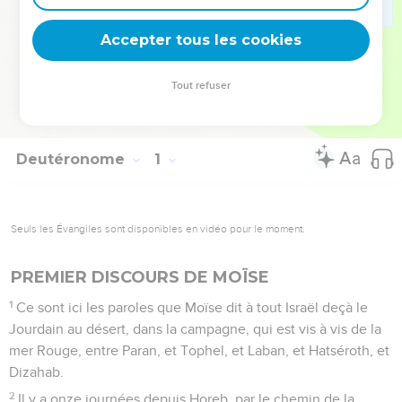
fois, il y a puisé les paroles qu’il a opposées au tentateur (Mt
4.1-11).
Accepter tous les cookies
La Bible Du Semeur Copyright © 1992, 1999 by Biblica, Inc.® Used by
Tout refuser
permission. All rights reserved worldwide.
Deutéronome
1
Seuls les Évangiles sont disponibles en vidéo pour le moment.
PREMIER DISCOURS DE MOÏSE
1
Ce sont ici les paroles que Moïse dit à tout Israël deçà le
Jourdain au désert, dans la campagne, qui est vis à vis de la
mer Rouge, entre Paran, et Tophel, et Laban, et Hatséroth, et
Dizahab.
2
Il y a onze journées depuis Horeb, par le chemin de la