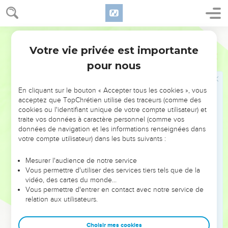
dans les anciens traités du Moyen-Orient, le « traité »
d’alliance du Deutéronome se conclut par les sanctions de
Martin
l’alliance (ch.27 à 30). Elles précisent les conditions de la
Votre vie privée est importante
bénédiction et de la malédiction par l’Eternel, et se
Deutéronome
Introduction
terminent par un appel à choisir entre la vie et la mort
pour nous
(30.15-20). Viennent enfin les derniers actes de la vie de
Moïse, qui meurt sans avoir pu pénétrer dans le Pays promis
En cliquant sur le bouton « Accepter tous les cookies », vous
(ch.31 à 34).
acceptez que TopChrétien utilise des traceurs (comme des
cookies ou l'identifiant unique de votre compte utilisateur) et
traite vos données à caractère personnel (comme vos
Le Deutéronome est certainement ce « livre de la Loi » (2 R
données de navigation et les informations renseignées dans
22.11) qui a été retrouvé sous Josias lors de la réfection du
votre compte utilisateur) dans les buts suivants :
Temple. Son contenu a inspiré la réforme religieuse et
politique entreprise par le roi. Jérémie, contemporain de
Mesurer l'audience de notre service
Vous permettre d'utiliser des services tiers tels que de la
Josias, y a puis son insistance sur l’intériorisation de la Loi, à
vidéo, des cartes du monde…
laquelle l’adorateur de Dieu obéit par un mouvement du
Vous permettre d'entrer en contact avec notre service de
cœur (Dt 30.2,6,14 ; Jr 4.4 ; 31.33 ; 32.39). Et Jésus, le
relation aux utilisateurs.
Prophète, nouveau Moïse annoncé par le Deutéronome
(18.18), devait méditer sur ce livre lorsqu’au désert, par trois
Choisir mes cookies