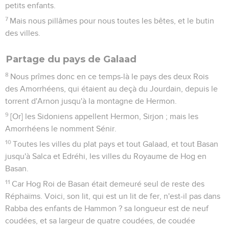
petits enfants.
7
Mais nous pillâmes pour nous toutes les bêtes, et le butin
des villes.
Partage du pays de Galaad
8
Nous prîmes donc en ce temps-là le pays des deux Rois
des Amorrhéens, qui étaient au deçà du Jourdain, depuis le
torrent d'Arnon jusqu'à la montagne de Hermon.
9
[Or] les Sidoniens appellent Hermon, Sirjon ; mais les
Amorrhéens le nomment Sénir.
10
Toutes les villes du plat pays et tout Galaad, et tout Basan
jusqu'à Salca et Edréhi, les villes du Royaume de Hog en
Basan.
11
Car Hog Roi de Basan était demeuré seul de reste des
Réphaïms. Voici, son lit, qui est un lit de fer, n'est-il pas dans
Rabba des enfants de Hammon ? sa longueur est de neuf
coudées, et sa largeur de quatre coudées, de coudée