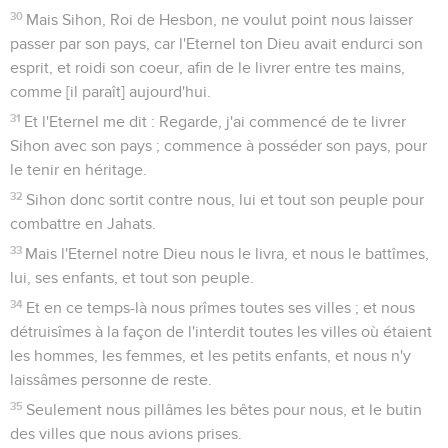
30
Mais Sihon, Roi de Hesbon, ne voulut point nous laisser
passer par son pays, car l'Eternel ton Dieu avait endurci son
esprit, et roidi son coeur, afin de le livrer entre tes mains,
comme [il paraît] aujourd'hui.
31
Et l'Eternel me dit : Regarde, j'ai commencé de te livrer
Sihon avec son pays ; commence à posséder son pays, pour
le tenir en héritage.
32
Sihon donc sortit contre nous, lui et tout son peuple pour
combattre en Jahats.
33
Mais l'Eternel notre Dieu nous le livra, et nous le battîmes,
lui, ses enfants, et tout son peuple.
34
Et en ce temps-là nous prîmes toutes ses villes ; et nous
détruisîmes à la façon de l'interdit toutes les villes où étaient
les hommes, les femmes, et les petits enfants, et nous n'y
laissâmes personne de reste.
35
Seulement nous pillâmes les bêtes pour nous, et le butin
des villes que nous avions prises.