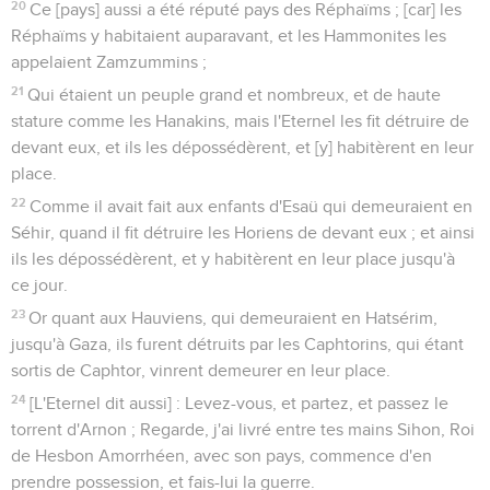
20
Ce [pays] aussi a été réputé pays des Réphaïms ; [car] les
Réphaïms y habitaient auparavant, et les Hammonites les
appelaient Zamzummins ;
21
Qui étaient un peuple grand et nombreux, et de haute
stature comme les Hanakins, mais l'Eternel les fit détruire de
devant eux, et ils les dépossédèrent, et [y] habitèrent en leur
place.
22
Comme il avait fait aux enfants d'Esaü qui demeuraient en
Séhir, quand il fit détruire les Horiens de devant eux ; et ainsi
ils les dépossédèrent, et y habitèrent en leur place jusqu'à
ce jour.
23
Or quant aux Hauviens, qui demeuraient en Hatsérim,
jusqu'à Gaza, ils furent détruits par les Caphtorins, qui étant
sortis de Caphtor, vinrent demeurer en leur place.
24
[L'Eternel dit aussi] : Levez-vous, et partez, et passez le
torrent d'Arnon ; Regarde, j'ai livré entre tes mains Sihon, Roi
de Hesbon Amorrhéen, avec son pays, commence d'en
prendre possession, et fais-lui la guerre.