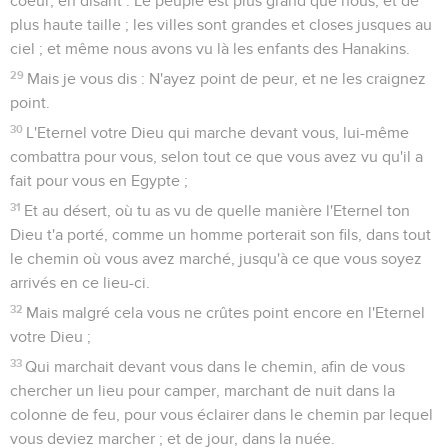
coeur, en disant : Le peuple est plus grand que nous, et de
plus haute taille ; les villes sont grandes et closes jusques au
ciel ; et même nous avons vu là les enfants des Hanakins.
29
Mais je vous dis : N'ayez point de peur, et ne les craignez
point.
30
L'Eternel votre Dieu qui marche devant vous, lui-même
combattra pour vous, selon tout ce que vous avez vu qu'il a
fait pour vous en Egypte ;
31
Et au désert, où tu as vu de quelle manière l'Eternel ton
Dieu t'a porté, comme un homme porterait son fils, dans tout
le chemin où vous avez marché, jusqu'à ce que vous soyez
arrivés en ce lieu-ci.
32
Mais malgré cela vous ne crûtes point encore en l'Eternel
votre Dieu ;
33
Qui marchait devant vous dans le chemin, afin de vous
chercher un lieu pour camper, marchant de nuit dans la
colonne de feu, pour vous éclairer dans le chemin par lequel
vous deviez marcher ; et de jour, dans la nuée.