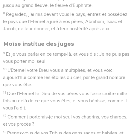
jusqu'au grand fleuve, le fleuve d'Euphrate.
8
Regardez, j'ai mis devant vous le pays, entrez et possédez
le pays que l'Eternel a juré à vos pères, Abraham, Isaac et
Jacob, de leur donner, et à leur postérité après eux.
Moïse institue des juges
9
Et je vous parlai en ce temps-là, et vous dis : Je ne puis pas
vous porter moi seul.
10
L'Eternel votre Dieu vous a multipliés, et vous voici
aujourd'hui comme les étoiles du ciel, par le grand nombre
que vous êtes.
11
Que l'Eternel le Dieu de vos pères vous fasse croître mille
fois au delà de ce que vous êtes, et vous bénisse, comme il
vous l'a dit.
12
Comment porterais-je moi seul vos chagrins, vos charges,
et vos procès ?
13
Prenez-vous de vos Tribus des gens sages et habiles, et