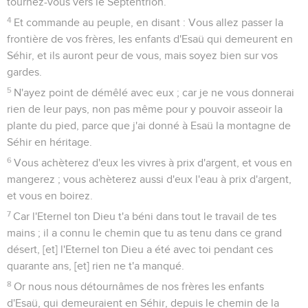
tournez-vous vers le Septentrion.
4
Et commande au peuple, en disant : Vous allez passer la
frontière de vos frères, les enfants d'Esaü qui demeurent en
Séhir, et ils auront peur de vous, mais soyez bien sur vos
gardes.
5
N'ayez point de démêlé avec eux ; car je ne vous donnerai
rien de leur pays, non pas même pour y pouvoir asseoir la
plante du pied, parce que j'ai donné à Esaü la montagne de
Séhir en héritage.
6
Vous achèterez d'eux les vivres à prix d'argent, et vous en
mangerez ; vous achèterez aussi d'eux l'eau à prix d'argent,
et vous en boirez.
7
Car l'Eternel ton Dieu t'a béni dans tout le travail de tes
mains ; il a connu le chemin que tu as tenu dans ce grand
désert, [et] l'Eternel ton Dieu a été avec toi pendant ces
quarante ans, [et] rien ne t'a manqué.
8
Or nous nous détournâmes de nos frères les enfants
d'Esaü, qui demeuraient en Séhir, depuis le chemin de la