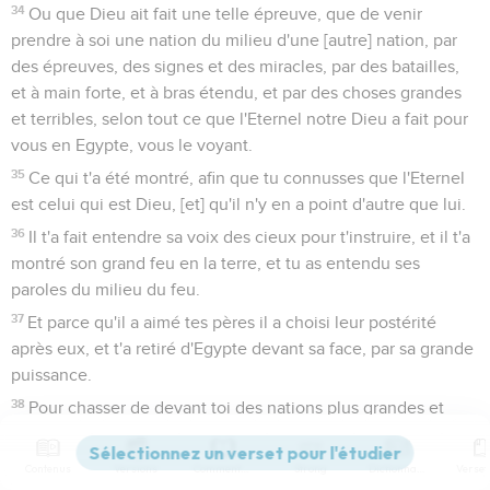
34
Ou que Dieu ait fait une telle épreuve, que de venir
prendre à soi une nation du milieu d'une [autre] nation, par
des épreuves, des signes et des miracles, par des batailles,
et à main forte, et à bras étendu, et par des choses grandes
et terribles, selon tout ce que l'Eternel notre Dieu a fait pour
vous en Egypte, vous le voyant.
35
Ce qui t'a été montré, afin que tu connusses que l'Eternel
est celui qui est Dieu, [et] qu'il n'y en a point d'autre que lui.
36
Il t'a fait entendre sa voix des cieux pour t'instruire, et il t'a
montré son grand feu en la terre, et tu as entendu ses
paroles du milieu du feu.
37
Et parce qu'il a aimé tes pères il a choisi leur postérité
après eux, et t'a retiré d'Egypte devant sa face, par sa grande
puissance.
38
Pour chasser de devant toi des nations plus grandes et
plus robustes que toi, pour t'introduire en leur pays, et pour
te le donner en héritage, comme il paraît aujourd'hui.
Contenus
Versions
Commentaires
Strong
Dictionnaire
39