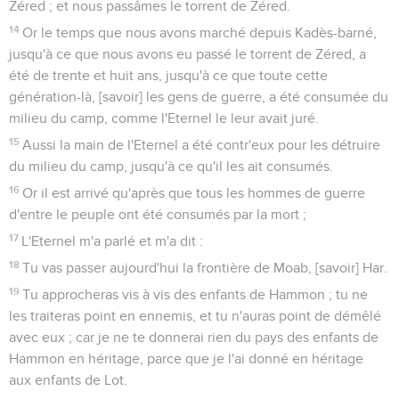
Zéred ; et nous passâmes le torrent de Zéred.
14
Or le temps que nous avons marché depuis Kadès-barné,
jusqu'à ce que nous avons eu passé le torrent de Zéred, a
été de trente et huit ans, jusqu'à ce que toute cette
génération-là, [savoir] les gens de guerre, a été consumée du
milieu du camp, comme l'Eternel le leur avait juré.
15
Aussi la main de l'Eternel a été contr'eux pour les détruire
du milieu du camp, jusqu'à ce qu'il les ait consumés.
16
Or il est arrivé qu'après que tous les hommes de guerre
d'entre le peuple ont été consumés par la mort ;
17
L'Eternel m'a parlé et m'a dit :
18
Tu vas passer aujourd'hui la frontière de Moab, [savoir] Har.
19
Tu approcheras vis à vis des enfants de Hammon ; tu ne
les traiteras point en ennemis, et tu n'auras point de démêlé
avec eux ; car je ne te donnerai rien du pays des enfants de
Hammon en héritage, parce que je l'ai donné en héritage
aux enfants de Lot.