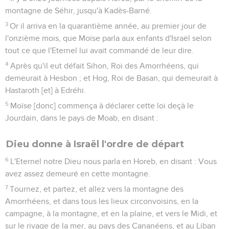
montagne de Séhir, jusqu'à Kadès-Barné.
3
Or il arriva en la quarantième année, au premier jour de
l'onzième mois, que Moïse parla aux enfants d'Israël selon
tout ce que l'Eternel lui avait commandé de leur dire.
4
Après qu'il eut défait Sihon, Roi des Amorrhéens, qui
demeurait à Hesbon ; et Hog, Roi de Basan, qui demeurait à
Hastaroth [et] à Edréhi.
5
Moïse [donc] commença à déclarer cette loi deçà le
Jourdain, dans le pays de Moab, en disant :
Dieu donne à Israël l'ordre de départ
6
L'Eternel notre Dieu nous parla en Horeb, en disant : Vous
avez assez demeuré en cette montagne.
7
Tournez, et partez, et allez vers la montagne des
Amorrhéens, et dans tous les lieux circonvoisins, en la
campagne, à la montagne, et en la plaine, et vers le Midi, et
sur le rivage de la mer, au pays des Cananéens, et au Liban