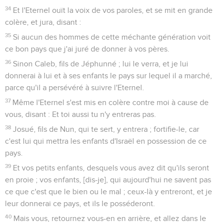
34
Et l'Eternel ouït la voix de vos paroles, et se mit en grande
colère, et jura, disant :
35
Si aucun des hommes de cette méchante génération voit
ce bon pays que j'ai juré de donner à vos pères.
36
Sinon Caleb, fils de Jéphunné ; lui le verra, et je lui
donnerai à lui et à ses enfants le pays sur lequel il a marché,
parce qu'il a persévéré à suivre l'Eternel.
37
Même l'Eternel s'est mis en colère contre moi à cause de
vous, disant : Et toi aussi tu n'y entreras pas.
38
Josué, fils de Nun, qui te sert, y entrera ; fortifie-le, car
c'est lui qui mettra les enfants d'Israël en possession de ce
pays.
39
Et vos petits enfants, desquels vous avez dit qu'ils seront
en proie ; vos enfants, [dis-je], qui aujourd'hui ne savent pas
ce que c'est que le bien ou le mal ; ceux-là y entreront, et je
leur donnerai ce pays, et ils le posséderont.
40
Mais vous, retournez vous-en en arrière, et allez dans le