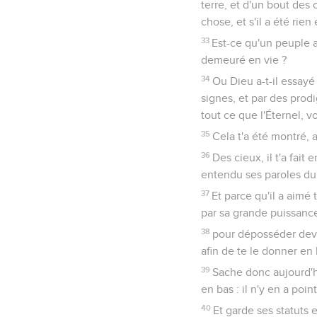
terre, et d'un bout des 
chose, et s'il a été rie
33
Est-ce qu'un peuple a
demeuré en vie ?
34
Ou Dieu a-t-il essayé
signes, et par des prodi
tout ce que l'Éternel, v
35
Cela t'a été montré, a
36
Des cieux, il t'a fait e
entendu ses paroles du 
37
Et parce qu'il a aimé t
par sa grande puissanc
38
pour déposséder devan
afin de te le donner en 
39
Sache donc aujourd'hu
en bas : il n'y en a point
40
Et garde ses statuts