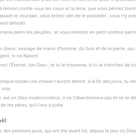
 à témoin contre vous les cieux et la terre, que vous périrez bie
assant le Jourdain, vous entrez afin de le posséder ; vous n'y pro
ent détruits.
persera parmi les peuples ; et vous resterez en petit nombre parm
es dieux, ouvrage de mains d'homme, du bois et de la pierre, qui 
nt, ni ne flairent.
ez l'Éternel, ton Dieu ; et tu le trouveras, si tu le cherches de t
orsque toutes ces choses t'auront atteint, à la fin des jours, tu ret
 voix.
u, est un Dieu miséricordieux, il ne t'abandonnera pas et ne te détr
 de tes pères, qu'il leur a jurée.
aël
c des premiers jours, qui ont été avant toi, depuis le jour où Die