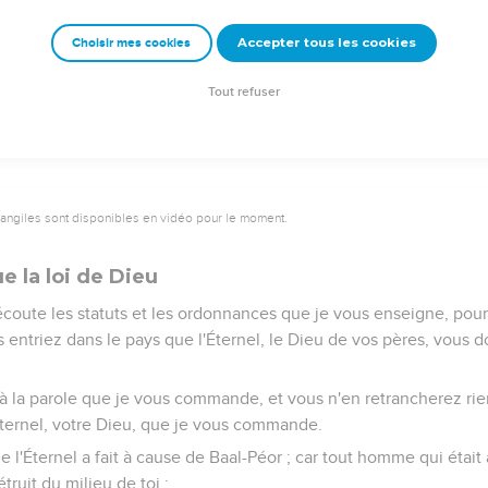
 et fortifie-le et affermis-le ; car lui, passera devant ce peuple,
Accepter tous les cookies
Choisir mes cookies
tu verras.
s la vallée, vis-à-vis de Beth-Péor.
Tout refuser
vangiles sont disponibles en vidéo pour le moment.
e la loi de Dieu
 écoute les statuts et les ordonnances que je vous enseigne, pour 
s entriez dans le pays que l'Éternel, le Dieu de vos pères, vous 
à la parole que je vous commande, et vous n'en retrancherez rien
ernel, votre Dieu, que je vous commande.
 l'Éternel a fait à cause de Baal-Péor ; car tout homme qui était 
étruit du milieu de toi ;