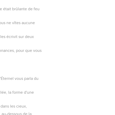
 était brûlante de feu
vous ne vîtes aucune
 les écrivit sur deux
onnances, pour que vous
'Éternel vous parla du
lée, la forme d'une
 dans les cieux,
x, au-dessous de la