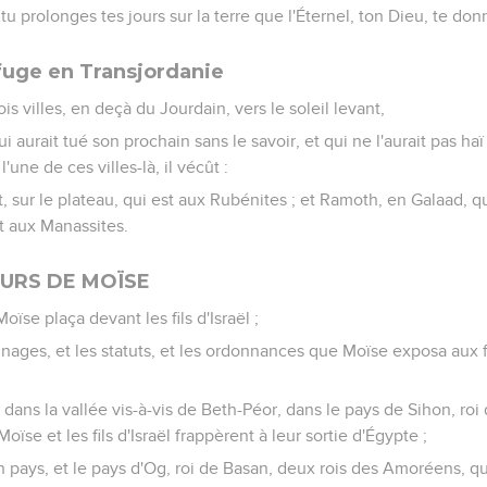
e tu prolonges tes jours sur la terre que l'Éternel, ton Dieu, te do
efuge en Transjordanie
is villes, en deçà du Jourdain, vers le soleil levant,
i aurait tué son prochain sans le savoir, et qui ne l'aurait pas haï
'une de ces villes-là, il vécût :
t, sur le plateau, qui est aux Rubénites ; et Ramoth, en Galaad, qu
t aux Manassites.
URS DE MOÏSE
 Moïse plaça devant les fils d'Israël ;
nages, et les statuts, et les ordonnances que Moïse exposa aux fils
dans la vallée vis-à-vis de Beth-Péor, dans le pays de Sihon, ro
ïse et les fils d'Israël frappèrent à leur sortie d'Égypte ;
n pays, et le pays d'Og, roi de Basan, deux rois des Amoréens, q