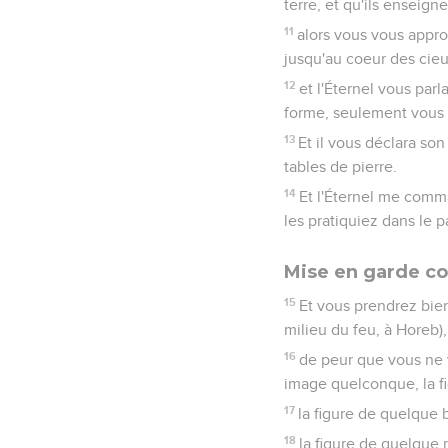
terre, et qu'ils enseigner
11
alors vous vous appro
jusqu'au coeur des cieu
12
et l'Éternel vous par
forme, seulement vous 
13
Et il vous déclara son
tables de pierre.
14
Et l'Éternel me comm
les pratiquiez dans le 
Mise en garde con
15
Et vous prendrez bien
milieu du feu, à Horeb),
16
de peur que vous ne 
image quelconque, la f
17
la figure de quelque b
18
la figure de quelque 