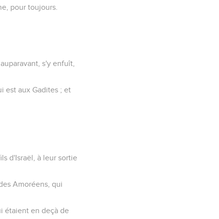
nne, pour toujours.
 auparavant, s'y enfuît,
i est aux Gadites ; et
 d'Israël, à leur sortie
i des Amoréens, qui
ui étaient en deçà de