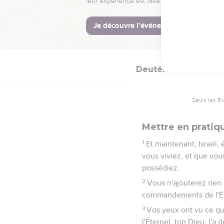
28
Mais commande à Josué,
possession du pays que 
29
Et nous habitâmes dan
Deutéronome
4
Seuls les É
Mettre en pratiqu
1
Et maintenant, Israël,
vous viviez, et que vou
possédiez.
2
Vous n'ajouterez rien 
commandements de l'Ét
3
Vos yeux ont vu ce que
l'Éternel, ton Dieu, l'a d