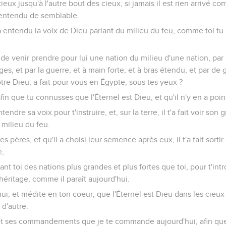
cieux jusqu'à l'autre bout des cieux, si jamais il est rien arrivé 
n entendu de semblable.
 entendu la voix de Dieu parlant du milieu du feu, comme toi tu 
 de venir prendre pour lui une nation du milieu d'une nation, par
ges, et par la guerre, et à main forte, et à bras étendu, et par de 
otre Dieu, a fait pour vous en Égypte, sous tes yeux ?
fin que tu connusses que l'Éternel est Dieu, et qu'il n'y en a point
ntendre sa voix pour t'instruire, et, sur la terre, il t'a fait voir son 
milieu du feu.
es pères, et qu'il a choisi leur semence après eux, il t'a fait sorti
e,
t toi des nations plus grandes et plus fortes que toi, pour t'intr
héritage, comme il paraît aujourd'hui.
i, et médite en ton coeur, que l'Éternel est Dieu dans les cieux e
 d'autre.
 et ses commandements que je te commande aujourd'hui, afin que 