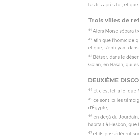
tes fils après toi, et qu
Trois villes de r
41
Alors Moïse sépara tro
42
afin que l'homicide qu
et que, s'enfuyant dans l
43
Bétser, dans le déser
Golan, en Basan, qui es
DEUXIÈME DISCO
44
Et c'est ici la loi que
45
ce sont ici les témoig
d'Égypte,
46
en deçà du Jourdain, 
habitait à Hesbon, que Mo
47
et ils possédèrent so