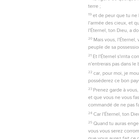
terre ;
19
et de peur que tu ne l
l'armée des cieux, et qu
l'Éternel, ton Dieu, a d
20
Mais vous, l'Éternel, 
peuple de sa possessio
21
Et l'Éternel s'irrita 
n'entrerais pas dans le 
22
car, pour moi, je mou
posséderez ce bon pay
23
Prenez garde à vous, d
et que vous ne vous fas
commandé de ne pas fa
24
Car l'Éternel, ton Di
25
Quand tu auras engend
vous vous serez corromp
que vous aurez fait ce 