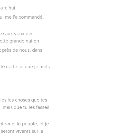
ourd'hui.
ieu, me l'a commandé,
ence aux yeux des
ette grande nation !
st près de nous, dans
te cette loi que je mets
ies les choses que tes
r, mais que tu les fasses
ble-moi le peuple, et je
seront vivants sur la