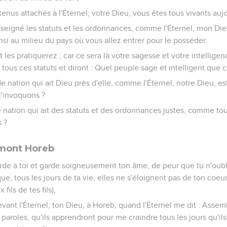
tenus attachés à l'Éternel, votre Dieu, vous êtes tous vivants auj
nseigné les statuts et les ordonnances, comme l'Éternel, mon D
nsi au milieu du pays où vous allez entrer pour le posséder.
t les pratiquerez ; car ce sera là votre sagesse et votre intellig
tous ces statuts et diront : Quel peuple sage et intelligent que c
de nation qui ait Dieu près d'elle, comme l'Éternel, notre Dieu, e
l'invoquons ?
e nation qui ait des statuts et des ordonnances justes, comme tou
 ?
 mont Horeb
de à toi et garde soigneusement ton âme, de peur que tu n'oubl
que, tous les jours de ta vie, elles ne s'éloignent pas de ton coeu
 fils de tes fils),
devant l'Éternel, ton Dieu, à Horeb, quand l'Éternel me dit : Assem
paroles, qu'ils apprendront pour me craindre tous les jours qu'ils 