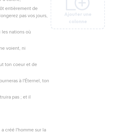
ntôt entièrement de
Ajouter une
Ajouter une
Ajouter une
Ajouter une
Ajouter une
Ajouter une
longerez pas vos jours,
colonne
colonne
colonne
colonne
colonne
colonne
i les nations où
ne voient, ni
out ton coeur et de
ourneras à l'Éternel, ton
uira pas ; et il
u a créé l'homme sur la