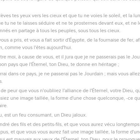
èves tes yeux vers les cieux et que tu ne voies le soleil, et la lun
e tu ne te laisses séduire et ne te prosternes devant eux, et ne l
onnés en partage à tous les peuples, sous tous les cieux.
vous a pris, et vous a fait sortir d'Égypte, de la fournaise de fer, 
n, comme vous l'êtes aujourd'hui.
contre moi, à cause de vous, et il jura que je ne passerais pas le Jo
bon pays que l'Éternel, ton Dieu, te donne en héritage ;
rrai dans ce pays, je ne passerai pas le Jourdain ; mais vous allez
s.
e peur que vous n'oubliiez l'alliance de l'Éternel, votre Dieu, qu'
siez une image taillée, la forme d'une chose quelconque, -ce que 
ire.
eu, est un feu consumant, un Dieu jaloux.
ré des fils et des petits-fils, et que vous aurez vécu longtemps
us, et que vous vous aurez fait une image taillée, la forme d'u
qui est mauvais aux yeux de l'Éternel, ton Dieu, pour le provoque