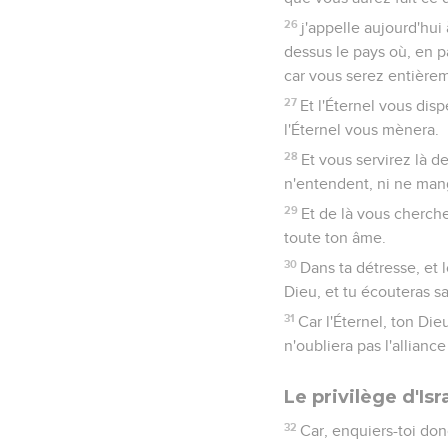
26
j'appelle aujourd'hui
dessus le pays où, en p
car vous serez entièrem
27
Et l'Éternel vous dis
l'Éternel vous mènera.
28
Et vous servirez là d
n'entendent, ni ne mange
29
Et de là vous chercher
toute ton âme.
30
Dans ta détresse, et l
Dieu, et tu écouteras sa
31
Car l'Éternel, ton Die
n'oubliera pas l'alliance
Le privilège d'Isr
32
Car, enquiers-toi don