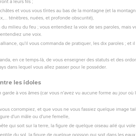
ont à leurs fils ;
châtes et vous vous tîntes au bas de la montagne (et la montagne
x,... ténèbres, nuées, et profonde obscurité),
la du milieu du feu ; vous entendiez la voix de ses paroles, mais 
entendiez une voix.
 alliance, qu'il vous commanda de pratiquer, les dix paroles ; et il
anda, en ce temps-là, de vous enseigner des statuts et des ord
pays dans lequel vous allez passer pour le posséder.
tre les idoles
 garde à vos âmes (car vous n'avez vu aucune forme au jour où l
vous corrompiez, et que vous ne vous fassiez quelque image tail
igure d'un mâle ou d'une femelle,
ête qui soit sur la terre, la figure de quelque oiseau ailé qui vole
reptile du sol, la figure de quelque poisson qui soit dans les eau