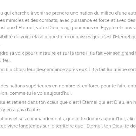
ieu qui cherche à venir se prendre une nation du milieu d'une aut
es miracles et des combats, avec puissance et force et avec des ac
si que l’Eternel, votre Dieu, a agi pour vous en Egypte et sous 
ssibilité de voir cela afin que tu reconnaisses que c’est l'Eternel qu
.
endre sa voix pour t'instruire et sur la terre il t'a fait voir son gran
u feu.
 et il a choisi leur descendance après eux. Il t'a fait lui-même sor
i des nations supérieures en nombre et en force pour te faire ent
ion, comme tu le vois aujourd'hui.
i et retiens dans ton cœur que c’est l'Eternel qui est Dieu, en h
 n'y en a pas d'autre.
ptions et ses commandements, que je te donne aujourd'hui, afin d
t de vivre longtemps sur le territoire que l'Eternel, ton Dieu, te 