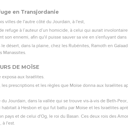
efuge en Transjordanie
is villes de l'autre côté du Jourdain, à l'est,
 de refuge à l’auteur d’un homicide, à celui qui aurait involontai
t son ennemi, afin qu'il puisse sauver sa vie en s'enfuyant dans l
 le désert, dans la plaine, chez les Rubénites, Ramoth en Galaad
s Manassites.
URS DE MOÏSE
e exposa aux Israélites.
, les prescriptions et les règles que Moïse donna aux Israélites ap
té du Jourdain, dans la vallée qui se trouve vis-à-vis de Beth-Peor
habitait à Hesbon et qui fut battu par Moïse et les Israélites aprè
on pays et de celui d'Og, le roi du Basan. Ces deux rois des Amo
 à l'est.