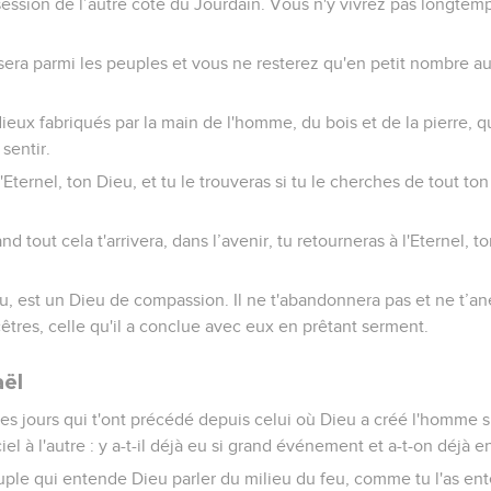
ession de l’autre côté du Jourdain. Vous n'y vivrez pas longtemp
sera parmi les peuples et vous ne resterez qu'en petit nombre a
ieux fabriqués par la main de l'homme, du bois et de la pierre, q
sentir.
l'Eternel, ton Dieu, et tu le trouveras si tu le cherches de tout t
d tout cela t'arrivera, dans l’avenir, tu retourneras à l'Eternel, t
eu, est un Dieu de compassion. Il ne t'abandonnera pas et ne t’ané
cêtres, celle qu'il a conclue avec eux en prêtant serment.
aël
 les jours qui t'ont précédé depuis celui où Dieu a créé l'homme su
iel à l'autre : y a-t-il déjà eu si grand événement et a-t-on déjà 
euple qui entende Dieu parler du milieu du feu, comme tu l'as ente