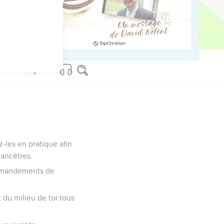
ce peuple et qui le
z-les en pratique afin
 ancêtres.
commandements de
t du milieu de toi tous