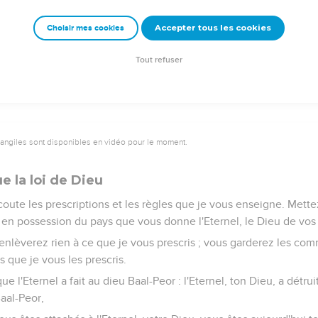
sué, fortifie-le et affermis-le, car c'est lui qui marchera devant 
Accepter tous les cookies
Choisir mes cookies
 pays que tu verras.’
 dans la vallée vis-à-vis de Beth-Peor.
Tout refuser
vangiles sont disponibles en vidéo pour le moment.
e la loi de Dieu
écoute les prescriptions et les règles que je vous enseigne. Mette
er en possession du pays que vous donne l'Eternel, le Dieu de vos
’enlèverez rien à ce que je vous prescris ; vous garderez les 
ls que je vous les prescris.
e l'Eternel a fait au dieu Baal-Peor : l'Eternel, ton Dieu, a détrui
Baal-Peor,