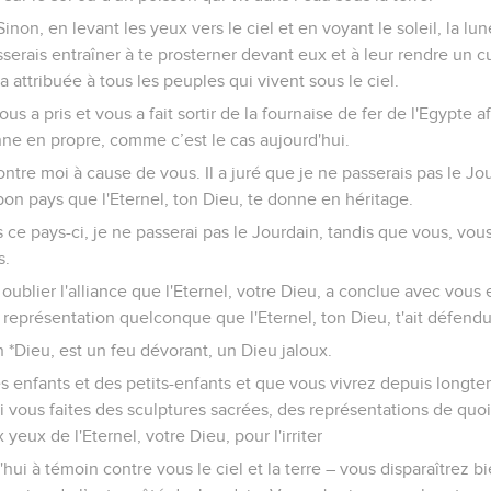
inon, en levant les yeux vers le ciel et en voyant le soleil, la lune
isserais entraîner à te prosterner devant eux et à leur rendre un cul
 a attribuée à tous les peuples qui vivent sous le ciel.
ous a pris et vous a fait sortir de la fournaise de fer de l'Egypte
nne en propre, comme c’est le cas aujourd'hui.
 contre moi à cause de vous. Il a juré que je ne passerais pas le Jo
 bon pays que l'Eternel, ton Dieu, te donne en héritage.
ce pays-ci, je ne passerai pas le Jourdain, tandis que vous, vou
s.
 oublier l'alliance que l'Eternel, votre Dieu, a conclue avec vous 
 représentation quelconque que l'Eternel, ton Dieu, t'ait défend
on *Dieu, est un feu dévorant, un Dieu jaloux.
s enfants et des petits-enfants et que vous vivrez depuis longte
 vous faites des sculptures sacrées, des représentations de quoi 
 yeux de l'Eternel, votre Dieu, pour l'irriter
'hui à témoin contre vous le ciel et la terre – vous disparaîtrez b