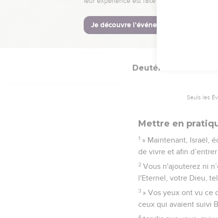
28
Donne des ordres à Jo
mettra en possession du
29
» Nous sommes restés
Deutéronome
4
Seuls les É
Mettre en pratiqu
1
» Maintenant, Israël, 
de vivre et afin d’entr
2
Vous n'ajouterez ni n
l'Eternel, votre Dieu, te
3
» Vos yeux ont vu ce qu
ceux qui avaient suivi 
4