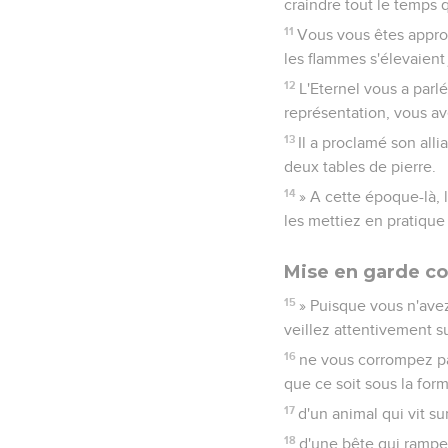
craindre tout le temps qu
11
Vous vous êtes appro
les flammes s'élevaient 
12
L'Eternel vous a parl
représentation, vous a
13
Il a proclamé son alli
deux tables de pierre.
14
» A cette époque-là, 
les mettiez en pratique
Mise en garde con
15
» Puisque vous n'avez
veillez attentivement 
16
ne vous corrompez pa
que ce soit sous la fo
17
d'un animal qui vit sur
18
d'une bête qui rampe s