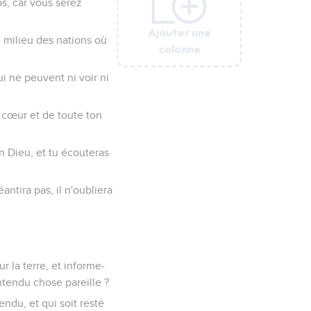
s, car vous serez
Ajouter une
Ajouter une
Ajouter une
Ajouter une
Ajouter une
Ajouter une
u milieu des nations où
colonne
colonne
colonne
colonne
colonne
colonne
ui ne peuvent ni voir ni
on cœur et de toute ton
on Dieu, et tu écouteras
antira pas, il n'oubliera
r la terre, et informe-
entendu chose pareille ?
ndu, et qui soit resté