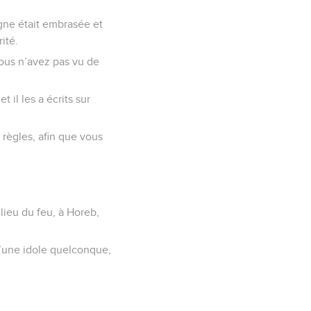
gne était embrasée et
ité.
vous n’avez pas vu de
 il les a écrits sur
 règles, afin que vous
lieu du feu, à Horeb,
d’une idole quelconque,