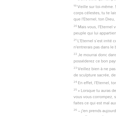
19
Veille sur toi-même. S
corps célestes, tu te la
que l'Eternel, ton Dieu,
20
Mais vous, l'Eternel v
peuple qui lui appartie
21
L'Eternel s’est irrité
n'entrerais pas dans le
22
Je mourrai donc dans 
posséderez ce bon pay
23
Veillez bien à ne pas
de sculpture sacrée, de
24
En effet, l'Eternel, t
25
» Lorsque tu auras de
vous vous corrompez, si
faites ce qui est mal aux
26
– j'en prends aujourd