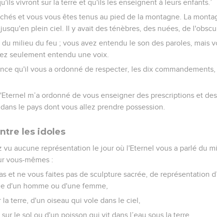
'ils vivront sur la terre et qu'ils les enseignent à leurs enfants.’
chés et vous vous êtes tenus au pied de la montagne. La monta
jusqu'en plein ciel. Il y avait des ténèbres, des nuées, de l'obscur
é du milieu du feu ; vous avez entendu le son des paroles, mais 
vez seulement entendu une voix.
ance qu'il vous a ordonné de respecter, les dix commandements, et
l'Eternel m’a ordonné de vous enseigner des prescriptions et des
 dans le pays dont vous allez prendre possession.
tre les idoles
 vu aucune représentation le jour où l'Eternel vous a parlé du mi
sur vous-mêmes :
s et ne vous faites pas de sculpture sacrée, de représentation 
rme d'un homme ou d'une femme,
 la terre, d'un oiseau qui vole dans le ciel,
ur le sol ou d'un poisson qui vit dans l’eau sous la terre.