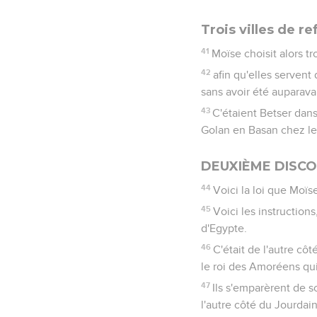
Trois villes de r
41
Moïse choisit alors tro
42
afin qu'elles servent
sans avoir été auparavan
43
C'étaient Betser dans
Golan en Basan chez le
DEUXIÈME DISCO
44
Voici la loi que Moïs
45
Voici les instructions
d'Egypte.
46
C'était de l'autre cô
le roi des Amoréens qui 
47
Ils s'emparèrent de s
l'autre côté du Jourdain,