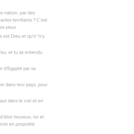
re nation, par des
tes terrifiants ? C’est
vos yeux.
i est Dieu et qu'il *n'y
d feu, et tu as entendu
tir d'Egypte par sa
rer dans leur pays, pour
aut dans le ciel et en
’être heureux, toi et
donne en propriété