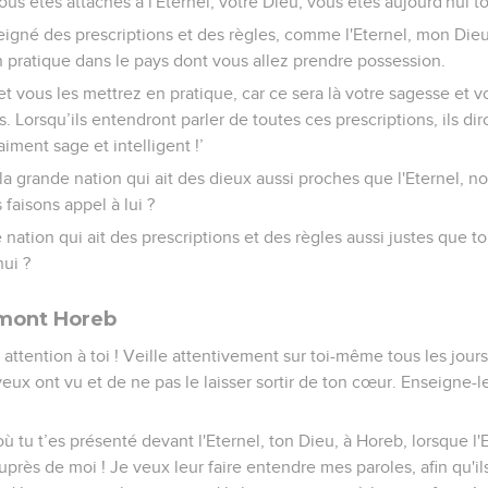
ous êtes attachés à l'Eternel, votre Dieu, vous êtes aujourd'hui to
seigné des prescriptions et des règles, comme l'Eternel, mon Dieu
 pratique dans le pays dont vous allez prendre possession.
t vous les mettrez en pratique, car ce sera là votre sagesse et v
 Lorsqu’ils entendront parler de toutes ces prescriptions, ils dir
iment sage et intelligent !’
 la grande nation qui ait des dieux aussi proches que l'Eternel, no
 faisons appel à lui ?
 nation qui ait des prescriptions et des règles aussi justes que to
ui ?
 mont Horeb
 attention à toi ! Veille attentivement sur toi-même tous les jours
eux ont vu et de ne pas le laisser sortir de ton cœur. Enseigne-le
ù tu t’es présenté devant l'Eternel, ton Dieu, à Horeb, lorsque l'E
près de moi ! Je veux leur faire entendre mes paroles, afin qu'i