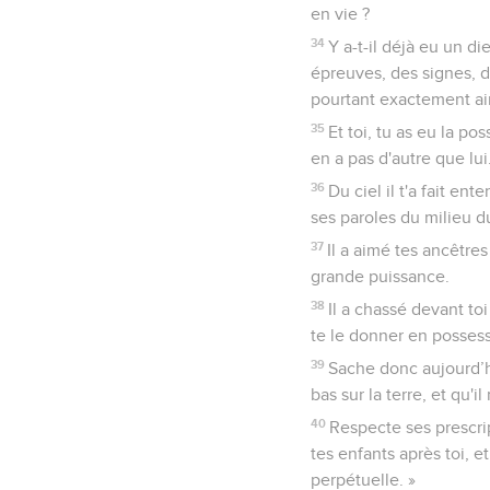
en vie ?
34
Y a-t-il déjà eu un d
épreuves, des signes, d
pourtant exactement ain
35
Et toi, tu as eu la po
en a pas d'autre que lui
36
Du ciel il t'a fait ent
ses paroles du milieu d
37
Il a aimé tes ancêtres
grande puissance.
38
Il a chassé devant to
te le donner en possess
39
Sache donc aujourd’hu
bas sur la terre, et qu'il
40
Respecte ses prescri
tes enfants après toi, e
perpétuelle. »