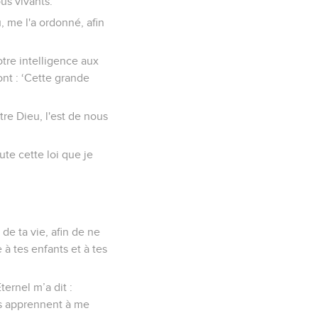
us vivants.
, me l'a ordonné, afin
otre intelligence aux
ont : ‘Cette grande
tre Dieu, l'est de nous
ute cette loi que je
 de ta vie, afin de ne
 à tes enfants et à tes
ternel m’a dit :
ls apprennent à me