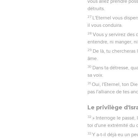
vous allez prendre poss
détruits.
27
L'Eternel vous disper
il vous conduira.
28
Vous y servirez des d
entendre, ni manger, ni 
29
De là, tu chercheras 
âme.
30
Dans ta détresse, quan
sa voix.
31
Oui, l'Eternel, ton Di
pas l'alliance de tes an
Le privilège d'Isr
32
» Interroge le passé,
toi d'une extrémité du c
33
Y a-t-il déjà eu un p