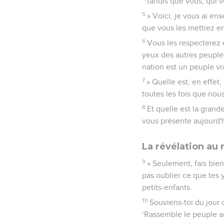
tandis que vous, qui v
5
» Voici, je vous ai en
que vous les mettiez en
6
Vous les respecterez e
yeux des autres peuples.
nation est un peuple vra
7
» Quelle est, en effet,
toutes les fois que nous
8
Et quelle est la grande
vous présente aujourd'h
La révélation au
9
» Seulement, fais bien
pas oublier ce que tes y
petits-enfants.
10
Souviens-toi du jour o
‘Rassemble le peuple au