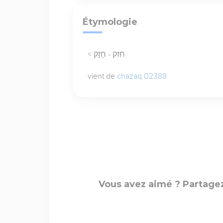
Étymologie
< חזק - חָזָק
vient de
chazaq 02388
Vous avez aimé ? Partagez