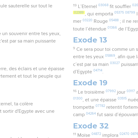
19
03068
020
ule sauterelle sur tout le
L’Eternel
fit souffler
02389
05375
08799
, qui emporta
l
03220
05488
mer
Rouge
; il ne r
01366
toute l’étendue
de l’Egy
 un souvenir entre tes yeux,
Exode 13
 c'est par sa main puissante
9
Ce sera pour toi comme un 
05869
entre tes yeux
, afin que 
03027
c’est par sa main
puissan
rre, des éclairs et une épaisse
04714
d’Egypte
.
rtement et tout le peuple qui
Exode 19
16
07992
03117
Le troisième
jour
a
01300
03515
, et une épaisse
nué
ternel, ta colère
07782
trompette
retentit forte
it sortir d'Egypte avec une
04264
camp
fut saisi d’épouva
Exode 32
11
04872
02470
087
Moïse
implora