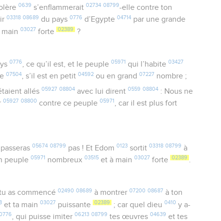
0639
02734
08799
colère
s’enflammerait
-elle contre ton
03318
08689
0776
04714
tir
du pays
d’Egypte
par une grande
03027
02389
e main
forte
?
0776
05971
03427
ays
, ce qu’il est, et le peuple
qui l’habite
07504
04592
07227
le
, s’il est en petit
ou en grand
nombre ;
05927
08804
0559
08804
étaient allés
avec lui dirent
: Nous ne
05927
08800
05971
r
contre ce peuple
, car il est plus fort
05674
08799
0123
03318
08799
 passeras
pas ! Et Edom
sortit
à
05971
03515
03027
02389
n peuple
nombreux
et à main
forte
.
02490
08689
07200
08687
 tu as commencé
à montrer
à ton
3
03027
02389
0410
et ta main
puissante
; car quel dieu
y a-
0776
06213
08799
04639
, qui puisse imiter
tes œuvres
et tes