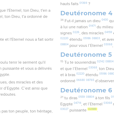
01369
hauts faits
?
e l'Eternel, ton Dieu, t'en a
Deutéronome 4
nel, ton Dieu, t'a ordonné de
34
0430
Fut-il jamais un dieu
qu
01471
à lui une nation
du milie
0226
04159
signes
, des miracles
02220
05186
08803
 et l'Eternel nous a fait sortir
étendu
, et av
08804
03068
pour vous l’Eternel
Deutéronome 5
15
02142
08804
oulu tenir le serment qu'il
Tu te souviendras
03068
ain puissante et vous a délivrés
et que l’Eternel
, ton Die
02220
05186
088
gypte.
et à bras
étendu
06680
08765
ordonné
d’observe
ues, des miracles et des
tir d’Egypte. C’est ainsi que
Deutéronome 6
 redoutes.
21
0559
08804
01
tu diras
à ton fils
04714
03068
Egypte
, et l’Eternel
n
03027
02389
puissante
.
uis pas ton peuple, ton héritage,