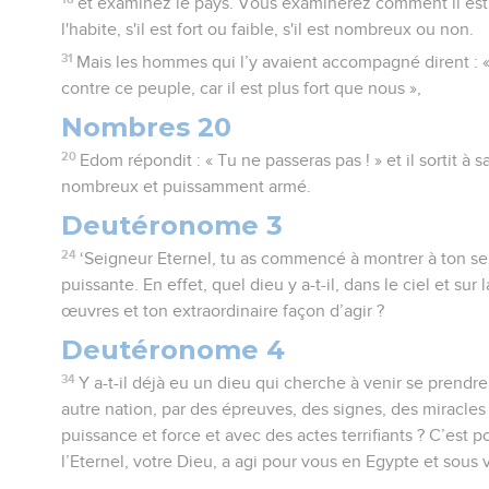
et examinez le pays. Vous examinerez comment il est,
l'habite, s'il est fort ou faible, s'il est nombreux ou non.
31
Mais les hommes qui l’y avaient accompagné dirent :
contre ce peuple, car il est plus fort que nous »,
Nombres 20
20
Edom répondit : « Tu ne passeras pas ! » et il sortit à
nombreux et puissamment armé.
Deutéronome 3
24
‘Seigneur Eternel, tu as commencé à montrer à ton ser
puissante. En effet, quel dieu y a-t-il, dans le ciel et sur 
œuvres et ton extraordinaire façon d’agir ?
Deutéronome 4
34
Y a-t-il déjà eu un dieu qui cherche à venir se prendr
autre nation, par des épreuves, des signes, des miracle
puissance et force et avec des actes terrifiants ? C’est 
l’Eternel, votre Dieu, a agi pour vous en Egypte et sous 