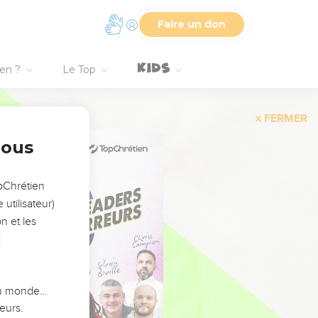
Faire un don
ien ?
Le Top
FERMER
nous
opChrétien
utilisateur)
n et les
:
 du monde…
eurs.