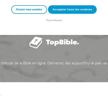
Accepter tous les cookies
Choisir mes cookies
Tout refuser
t d'étude de la Bible en ligne. Démarrez dès aujourd'hui le plan de
c