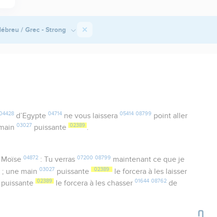
ébreu / Grec - Strong
04428
04714
05414
08799
d’Egypte
ne vous laissera
point aller
03027
02389
e main
puissante
.
04872
07200
08799
 Moïse
: Tu verras
maintenant ce que je
7
03027
02389
; une main
puissante
le forcera à les laisser
02389
01644
08762
puissante
le forcera à les chasser
de