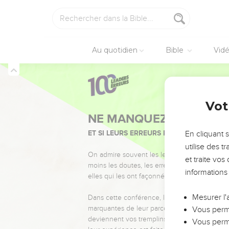
Au quotidien
Bible
Vid
Vot
NE MANQUEZ PAS L’ÉVÉ
ET SI LEURS ERREURS POUVAIENT VOUS 
En cliquant 
utilise des 
On admire souvent les leaders pour leurs réussi
et traite vo
moins les doutes, les erreurs et les saisons di
informations
elles qui les ont façonnés.
Mesurer l'
Dans cette conférence, leaders, entrepreneur
marquantes de leur parcours et les clés pour
Vous perme
deviennent vos tremplins. Que vous guidiez 
Vous perme