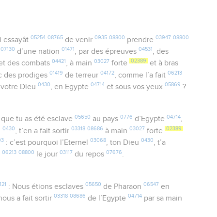
05254
08765
0935
08800
03947
08800
i essayât
de venir
prendre
07130
01471
04531
u
d’une nation
, par des épreuves
, des
04421
03027
02389
et des combats
, à main
forte
et à bras
01419
04172
06213
ec des prodiges
de terreur
, comme l’a fait
0430
04714
05869
, votre Dieu
, en Egypte
et sous vos yeux
?
05650
0776
04714
que tu as été esclave
au pays
d’Egypte
,
0430
03318
08686
03027
02389
u
, t’en a fait sortir
à main
forte
03
03068
0430
: c’est pourquoi l’Eternel
, ton Dieu
, t’a
06213
08800
03117
07676
r
le jour
du repos
.
121
05650
06547
: Nous étions esclaves
de Pharaon
en
03318
08686
04714
ous a fait sortir
de l’Egypte
par sa main