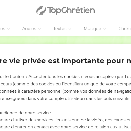
éos
Audios
Textes
Musique
Chrét
re vie privée est importante pour 
NEMENT DE L’ANNÉE !
ÉVITER LES VOTRES ?
sur le bouton « Accepter tous les cookies », vous acceptez que T
traceurs (comme des cookies ou l'identifiant unique de votre compte 
tes, leur impact, leur foi ou leur vision. Mais on voit
s données à caractère personnel (comme vos données de navigatio
fficiles qu'ils ont traversés, alors même que ce sont
 renseignées dans votre compte utilisateur) dans les buts suivants 
audience de notre service
s, et responsables reviennent sur les erreurs
 avancer avec plus de sagesse afin que leurs erreurs
ttre d'utiliser des services tiers tels que de la vidéo, des cartes
un ministère, une équipe, un groupe ou une famille,
ttre d'entrer en contact avec notre service de relation aux utilisat