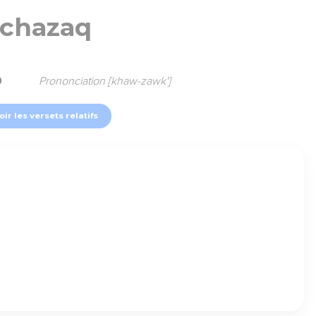
chazaq
9
Prononciation [khaw-zawk']
oir les versets relatifs