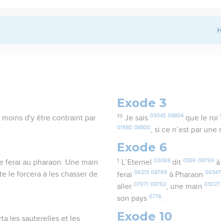
H
Exode 3
19
03045
08804
à moins d'y être contraint par
Je sais
que le roi
01980
08800
, si ce n’est par un
Exode 6
1
03068
0559
08799
 je ferai au pharaon. Une main
L’Eternel
dit
à
06213
08799
0654
te le forcera à les chasser de
ferai
à Pharaon
07971
08762
03027
aller
, une main
0776
son pays
.
Exode 10
rta les sauterelles et les