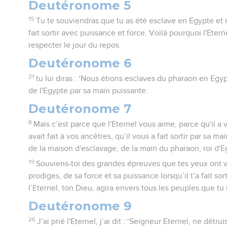
Deutéronome 5
15
Tu te souviendras que tu as été esclave en Egypte et qu
fait sortir avec puissance et force. Voilà pourquoi l'Eter
respecter le jour du repos.
Deutéronome 6
21
tu lui diras : ‘Nous étions esclaves du pharaon en Egypte
de l'Egypte par sa main puissante.
Deutéronome 7
8
Mais c’est parce que l'Eternel vous aime, parce qu'il a v
avait fait à vos ancêtres, qu’il vous a fait sortir par sa m
de la maison d'esclavage, de la main du pharaon, roi d'E
19
Souviens-toi des grandes épreuves que tes yeux ont v
prodiges, de sa force et sa puissance lorsqu’il t’a fait sor
l’Eternel, ton Dieu, agira envers tous les peuples que tu
Deutéronome 9
26
J’ai prié l'Eternel, j’ai dit : ‘Seigneur Eternel, ne détr