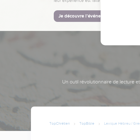
leur expérience est faite pour vous.
Je découvre l’événement
Un outil révolutionnaire de lecture e
TopChrétien
TopBible
Lexique Hébreu / Gre