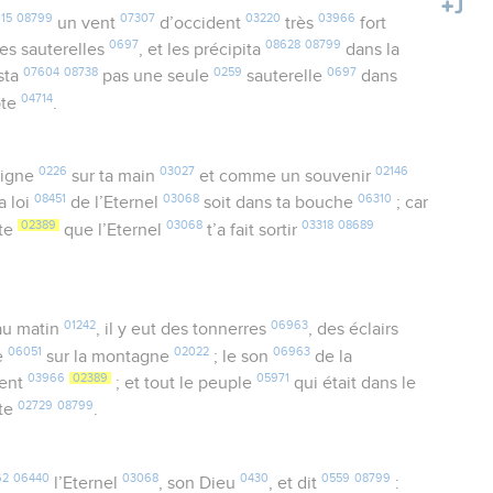
15
08799
07307
03220
03966
un vent
d’occident
très
fort
0697
08628
08799
es sauterelles
, et les précipita
dans la
07604
08738
0259
0697
esta
pas une seule
sauterelle
dans
04714
pte
.
0226
03027
02146
signe
sur ta main
et comme un souvenir
08451
03068
06310
la loi
de l’Eternel
soit dans ta bouche
; car
02389
03068
03318
08689
te
que l’Eternel
t’a fait sortir
01242
06963
u matin
, il y eut des tonnerres
, des éclairs
06051
02022
06963
e
sur la montagne
; le son
de la
03966
02389
05971
ment
; et tout le peuple
qui était dans le
02729
08799
nte
.
62
06440
03068
0430
0559
08799
l’Eternel
, son Dieu
, et dit
: