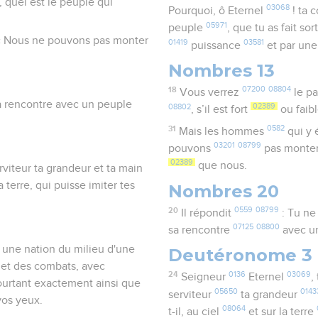
 quel est le peuple qui
03068
Pourquoi, ô Eternel
! ta 
05971
peuple
, que tu as fait sor
 « Nous ne pouvons pas monter
01419
03581
puissance
et par un
Nombres 13
18
07200
08804
Vous verrez
le p
 sa rencontre avec un peuple
08802
02389
, s’il est fort
ou faib
31
0582
Mais les hommes
qui y 
03201
08799
pouvons
pas monte
02389
que nous.
viteur ta grandeur et ta main
la terre, qui puisse imiter tes
Nombres 20
20
0559
08799
Il répondit
: Tu ne
07125
08800
sa rencontre
avec u
e une nation du milieu d'une
Deutéronome 3
s et des combats, avec
24
0136
03069
Seigneur
Eternel
,
pourtant exactement ainsi que
05650
0143
serviteur
ta grandeur
vos yeux.
08064
t-il, au ciel
et sur la terre