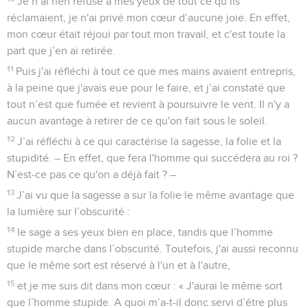
Je n’ai rien refusé à mes yeux de tout ce qu’ils
réclamaient, je n'ai privé mon cœur d’aucune joie. En effet,
mon cœur était réjoui par tout mon travail, et c'est toute la
part que j’en ai retirée.
11
Puis j'ai réfléchi à tout ce que mes mains avaient entrepris,
à la peine que j'avais eue pour le faire, et j’ai constaté que
tout n’est que fumée et revient à poursuivre le vent. Il n'y a
aucun avantage à retirer de ce qu'on fait sous le soleil.
12
J’ai réfléchi à ce qui caractérise la sagesse, la folie et la
stupidité. – En effet, que fera l'homme qui succédera au roi ?
N’est-ce pas ce qu'on a déjà fait ? –
13
J’ai vu que la sagesse a sur la folie le même avantage que
la lumière sur l’obscurité :
14
le sage a ses yeux bien en place, tandis que l’homme
stupide marche dans l’obscurité. Toutefois, j'ai aussi reconnu
que le même sort est réservé à l'un et à l'autre,
15
et je me suis dit dans mon cœur : « J'aurai le même sort
que l’homme stupide. A quoi m’a-t-il donc servi d’être plus