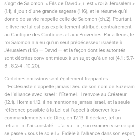
s’agit de Salomon. « Fils de David », il est « roi à Jérusalem »
(1.1), il jouit d’une grande sagesse (1.16), et le résumé qu’il
donne de sa vie rappelle celle de Salomon (ch.2). Pourtant,
le livre ne lui est pas explicitement attribué, contrairement
au Cantique des Cantiques et aux Proverbes. Par ailleurs, le
roi Salomon n’a eu qu’un seul prédécesseur israélite à
Jérusalem (1.16) — David — et la façon dont les autorités
sont décrites convient mieux à un sujet qu’à un roi (4.1 ; 5.7-
8 ; 8.2-4 ; 10.20).
Certaines omissions sont également frappantes.
L’Ecclésiaste n’appelle jamais Dieu de son nom de Suzerain
de l’alliance avec Israël : l’Eternel. Il renvoie au Créateur
(12.1). Hormis 1.12, il ne mentionne jamais Israël, et la seule
référence possible à la Loi est l’appel à observer les «
commandements » de Dieu, en 12.13. Il déclare, tel un
refrain : « J’ai constaté... J’ai vu... » ; son examen vise ce qui
se passe « sous le soleil ». Fidèle à l’alliance dans son esprit,