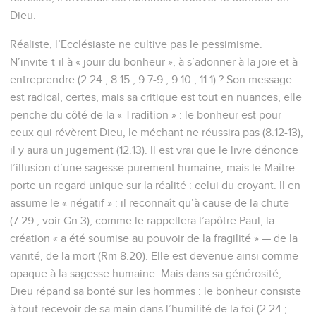
Dieu.
Réaliste, l’Ecclésiaste ne cultive pas le pessimisme.
N’invite-t-il à « jouir du bonheur », à s’adonner à la joie et à
entreprendre (2.24 ; 8.15 ; 9.7-9 ; 9.10 ; 11.1) ? Son message
est radical, certes, mais sa critique est tout en nuances, elle
penche du côté de la « Tradition » : le bonheur est pour
ceux qui révèrent Dieu, le méchant ne réussira pas (8.12-13),
il y aura un jugement (12.13). Il est vrai que le livre dénonce
l’illusion d’une sagesse purement humaine, mais le Maître
porte un regard unique sur la réalité : celui du croyant. Il en
assume le « négatif » : il reconnaît qu’à cause de la chute
(7.29 ; voir Gn 3), comme le rappellera l’apôtre Paul, la
création « a été soumise au pouvoir de la fragilité » — de la
vanité, de la mort (Rm 8.20). Elle est devenue ainsi comme
opaque à la sagesse humaine. Mais dans sa générosité,
Dieu répand sa bonté sur les hommes : le bonheur consiste
à tout recevoir de sa main dans l’humilité de la foi (2.24 ;