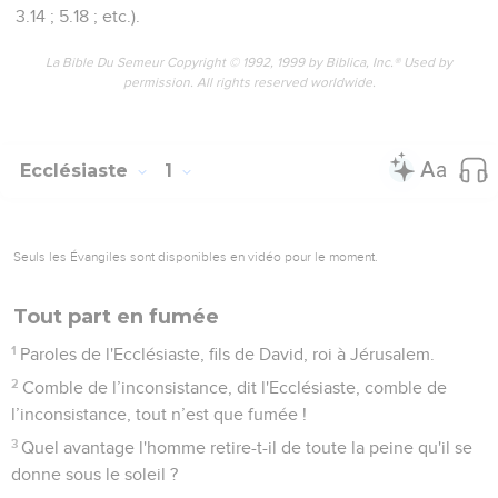
3.14 ; 5.18 ; etc.).
La Bible Du Semeur Copyright © 1992, 1999 by Biblica, Inc.® Used by
permission. All rights reserved worldwide.
Ecclésiaste
1
Seuls les Évangiles sont disponibles en vidéo pour le moment.
Tout part en fumée
1
Paroles de l'Ecclésiaste, fils de David, roi à Jérusalem.
2
Comble de l’inconsistance, dit l'Ecclésiaste, comble de
l’inconsistance, tout n’est que fumée !
3
Quel avantage l'homme retire-t-il de toute la peine qu'il se
donne sous le soleil ?