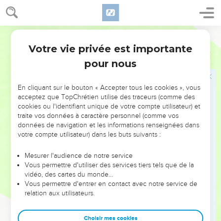
21
Elle ne redoute pas la neige pour sa famille, car chacun y
est habillé de cramoisi.
Segond 21
22
Elle se fait des couvertures, elle a des habits en fin lin et
Votre vie privée est importante
en pourpre.
Proverbes
31
pour nous
23
Son mari est reconnu aux portes de la ville, lorsqu'il siège
avec les anciens du pays.
En cliquant sur le bouton « Accepter tous les cookies », vous
24
Elle fait des chemises et les vend, et elle livre des
acceptez que TopChrétien utilise des traceurs (comme des
ceintures au marchand.
cookies ou l'identifiant unique de votre compte utilisateur) et
25
traite vos données à caractère personnel (comme vos
La force et l'honneur, voilà ce qui l’habille. Elle rit en
données de navigation et les informations renseignées dans
pensant à l'avenir.
votre compte utilisateur) dans les buts suivants :
26
Elle ouvre la bouche avec sagesse et un enseignement
plein de bonté est sur sa langue.
Mesurer l'audience de notre service
Vous permettre d'utiliser des services tiers tels que de la
27
Elle veille à la bonne marche de sa maison, elle ne mange
vidéo, des cartes du monde…
pas le pain de la paresse.
Vous permettre d'entrer en contact avec notre service de
relation aux utilisateurs.
28
Ses fils se lèvent et la disent heureuse, son mari aussi, et il
chante ses louanges :
Choisir mes cookies
29