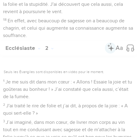
la folie et la stupidité. J'ai découvert que cela aussi, cela
revient à poursuivre le vent.
18
En effet, avec beaucoup de sagesse on a beaucoup de
chagrin, et celui qui augmente sa connaissance augmente sa
souffrance.
Ecclésiaste
2
Seuls les Évangiles sont disponibles en vidéo pour le moment.
1
Je me suis dit dans mon cœur : « Allons ! Essaie la joie et tu
goûteras au bonheur ! » J’ai constaté que cela aussi, c’était
de la fumée.
2
J'ai traité le rire de folie et j’ai dit, à propos de la joie : « A
quoi sert-elle ? »
3
J’ai imaginé, dans mon cœur, de livrer mon corps au vin
tout en me conduisant avec sagesse et de m'attacher à la
folie jusqu'à ce que je voie ce qu'il est bon pour les humains