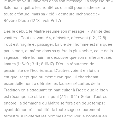
le livre se veut universel dans son message. La sagesse de «
Salomon » quitte les frontières d’Israël pour s’adresser à
toute créature, mais sa « clé » demeure inchangée : «
Révère Dieu » (12.13 ; voir Pr 1.7).
Dès le début, le Maître résume son message : « Vanité des
vanités... Tout est vanité », dérisoire, décevant (1.2 ; 12.8).
Tout est fragile et passager. La vie de l’homme est marquée
par la mort, et même dans sa quête la plus noble, celle de la
sagesse, l’être humain ne découvre que son malheur et ses
limites (1.16-19 ; 3.11 ; 8.16-17). D’où la réputation de
pessimiste de l’Ecclésiaste. D’autres voient en lui un
critique, sceptique ou même cynique : il chercherait
essentiellement à détruire les fausses sécurités de la
Tradition en s’attaquant en particulier à l’idée que le bien
est récompensé et le mal puni (7.15 ; 8.14). Selon d’autres
encore, la démarche du Maître se ferait en deux temps :
ayant démontré l’inutilité de toute sagesse purement
terrestre, il inviterait les hommes à trouver le bonheur en