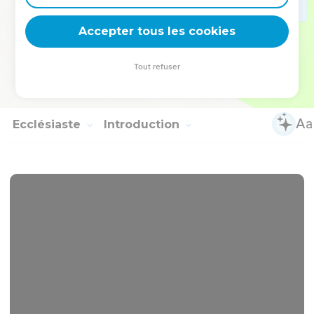
« Bien des femmes font preuve de valeur, mais toi, tu leur
es à toutes supérieure. »
Accepter tous les cookies
30
La grâce est trompeuse et la beauté est illusoire ; c'est de
la femme qui craint l'Eternel qu’on chantera les louanges.
Tout refuser
31
Donnez-lui du fruit de son travail et qu'aux portes de la
ville ses œuvres fassent son éloge !
Ecclésiaste
Introduction