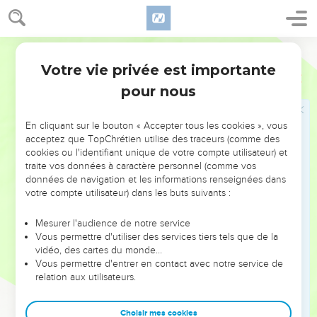
terrestre, il inviterait les hommes à trouver le bonheur en
Dieu.
Semeur
Réaliste, l’Ecclésiaste ne cultive pas le pessimisme.
Votre vie privée est importante
Ecclésiaste
Introduction
N’invite-t-il à « jouir du bonheur », à s’adonner à la joie et à
pour nous
entreprendre (2.24 ; 8.15 ; 9.7-9 ; 9.10 ; 11.1) ? Son message
est radical, certes, mais sa critique est tout en nuances, elle
En cliquant sur le bouton « Accepter tous les cookies », vous
penche du côté de la « Tradition » : le bonheur est pour
acceptez que TopChrétien utilise des traceurs (comme des
ceux qui révèrent Dieu, le méchant ne réussira pas (8.12-13),
cookies ou l'identifiant unique de votre compte utilisateur) et
traite vos données à caractère personnel (comme vos
il y aura un jugement (12.13). Il est vrai que le livre dénonce
données de navigation et les informations renseignées dans
l’illusion d’une sagesse purement humaine, mais le Maître
votre compte utilisateur) dans les buts suivants :
porte un regard unique sur la réalité : celui du croyant. Il en
assume le « négatif » : il reconnaît qu’à cause de la chute
Mesurer l'audience de notre service
Vous permettre d'utiliser des services tiers tels que de la
(7.29 ; voir Gn 3), comme le rappellera l’apôtre Paul, la
vidéo, des cartes du monde…
création « a été soumise au pouvoir de la fragilité » — de la
Vous permettre d'entrer en contact avec notre service de
vanité, de la mort (Rm 8.20). Elle est devenue ainsi comme
relation aux utilisateurs.
opaque à la sagesse humaine. Mais dans sa générosité,
Dieu répand sa bonté sur les hommes : le bonheur consiste
Choisir mes cookies