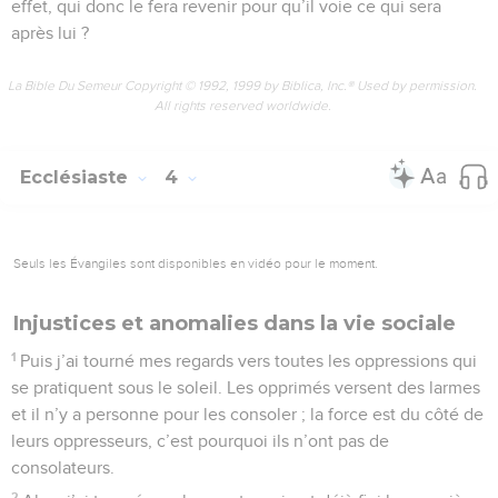
effet, qui donc le fera revenir pour qu’il voie ce qui sera
après lui ?
La Bible Du Semeur Copyright © 1992, 1999 by Biblica, Inc.® Used by permission.
All rights reserved worldwide.
Ecclésiaste
4
Seuls les Évangiles sont disponibles en vidéo pour le moment.
Injustices et anomalies dans la vie sociale
1
Puis j’ai tourné mes regards vers toutes les oppressions qui
se pratiquent sous le soleil. Les opprimés versent des larmes
et il n’y a personne pour les consoler ; la force est du côté de
leurs oppresseurs, c’est pourquoi ils n’ont pas de
consolateurs.
2