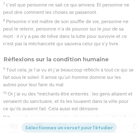
7
c’est que personne ne sait ce qui arrivera. Et personne ne
peut dire comment les choses se passeront.
8
Personne n’est maître de son souffle de vie, personne ne
peut le retenir, personne n’a de pouvoir sur le jour de sa
mort : il n’y a pas de trêve dans la lutte pour survivre et ce
n’est pas la méchanceté qui sauvera celui qui s’y livre.
Réflexions sur la condition humaine
9
Tout cela, je l’ai vu et j’ai beaucoup réfléchi à tout ce qui se
fait sous le soleil. Il arrive qu’un homme domine sur les
autres pour leur faire du mal.
10
Or j’ai vu des *méchants être enterrés : les gens allaient et
venaient du sanctuaire, et ils les louaient dans la ville pour
ce qu’ils avaient fait. Cela aussi est dérisoire.
11
Parce qu’une mauvaise action n’est pas vite sanctionnée,
les hommes sont portés à faire beaucoup de mal.
Contenus
Versions
Commentaires
Strong
Dictionnaire
12
Cependant, même si le pécheur fait cent fois le mal et voit