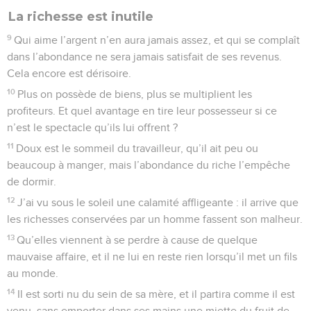
La richesse est inutile
9
Qui aime l’argent n’en aura jamais assez, et qui se complaît
dans l’abondance ne sera jamais satisfait de ses revenus.
Cela encore est dérisoire.
10
Plus on possède de biens, plus se multiplient les
profiteurs. Et quel avantage en tire leur possesseur si ce
n’est le spectacle qu’ils lui offrent ?
11
Doux est le sommeil du travailleur, qu’il ait peu ou
beaucoup à manger, mais l’abondance du riche l’empêche
de dormir.
12
J’ai vu sous le soleil une calamité affligeante : il arrive que
les richesses conservées par un homme fassent son malheur.
13
Qu’elles viennent à se perdre à cause de quelque
mauvaise affaire, et il ne lui en reste rien lorsqu’il met un fils
au monde.
14
Il est sorti nu du sein de sa mère, et il partira comme il est
venu, sans emporter dans ses mains une miette du fruit de