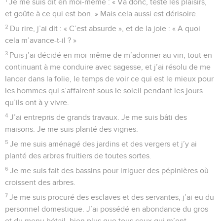
Je me suis dit en moi-même : « Va donc, teste les plaisirs,
et goûte à ce qui est bon. » Mais cela aussi est dérisoire.
2
Du rire, j’ai dit : « C’est absurde », et de la joie : « A quoi
cela m’avance-t-il ? »
3
Puis j’ai décidé en moi-même de m’adonner au vin, tout en
continuant à me conduire avec sagesse, et j’ai résolu de me
lancer dans la folie, le temps de voir ce qui est le mieux pour
les hommes qui s’affairent sous le soleil pendant les jours
qu’ils ont à y vivre.
4
J’ai entrepris de grands travaux. Je me suis bâti des
maisons. Je me suis planté des vignes.
5
Je me suis aménagé des jardins et des vergers et j’y ai
planté des arbres fruitiers de toutes sortes.
6
Je me suis fait des bassins pour irriguer des pépinières où
croissent des arbres.
7
Je me suis procuré des esclaves et des servantes, j’ai eu du
personnel domestique. J’ai possédé en abondance du gros
et du menu bétail, bien plus que tous ceux qui m’ont