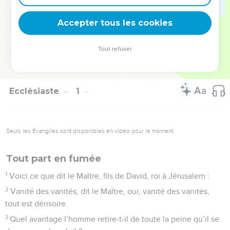
à tout recevoir de sa main dans l’humilité de la foi (2.24 ;
3.14 ; 5.18 ; etc.).
Accepter tous les cookies
La Bible Du Semeur Copyright © 1992, 1999 by Biblica, Inc.® Used by
Tout refuser
permission. All rights reserved worldwide.
Ecclésiaste
1
Seuls les Évangiles sont disponibles en vidéo pour le moment.
Tout part en fumée
1
Voici ce que dit le Maître, fils de David, roi à Jérusalem :
2
Vanité des vanités, dit le Maître, oui, vanité des vanités,
tout est dérisoire.
3
Quel avantage l’homme retire-t-il de toute la peine qu’il se