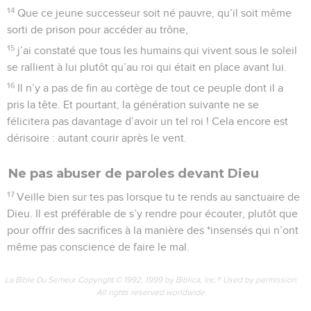
14
Que ce jeune successeur soit né pauvre, qu’il soit même
sorti de prison pour accéder au trône,
15
j’ai constaté que tous les humains qui vivent sous le soleil
se rallient à lui plutôt qu’au roi qui était en place avant lui.
16
Il n’y a pas de fin au cortège de tout ce peuple dont il a
pris la tête. Et pourtant, la génération suivante ne se
félicitera pas davantage d’avoir un tel roi ! Cela encore est
dérisoire : autant courir après le vent.
Ne pas abuser de paroles devant Dieu
17
Veille bien sur tes pas lorsque tu te rends au sanctuaire de
Dieu. Il est préférable de s’y rendre pour écouter, plutôt que
pour offrir des sacrifices à la manière des *insensés qui n’ont
même pas conscience de faire le mal.
La Bible Du Semeur Copyright © 1992, 1999 by Biblica, Inc.® Used by permission.
All rights reserved worldwide.