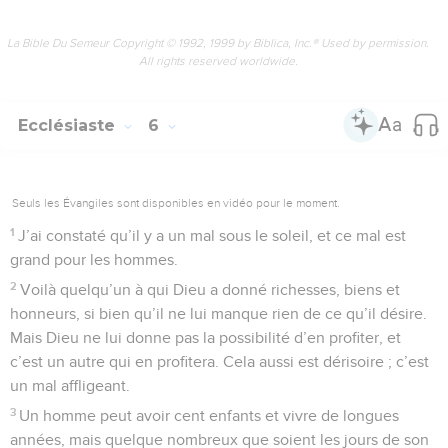
La Bible Du Semeur Copyright © 1992, 1999 by Biblica, Inc.® Used by permission.
All rights reserved worldwide.
Ecclésiaste
6
Seuls les Évangiles sont disponibles en vidéo pour le moment.
1
J’ai constaté qu’il y a un mal sous le soleil, et ce mal est
grand pour les hommes.
2
Voilà quelqu’un à qui Dieu a donné richesses, biens et
honneurs, si bien qu’il ne lui manque rien de ce qu’il désire.
Mais Dieu ne lui donne pas la possibilité d’en profiter, et
c’est un autre qui en profitera. Cela aussi est dérisoire ; c’est
un mal affligeant.
3
Un homme peut avoir cent enfants et vivre de longues
années, mais quelque nombreux que soient les jours de son