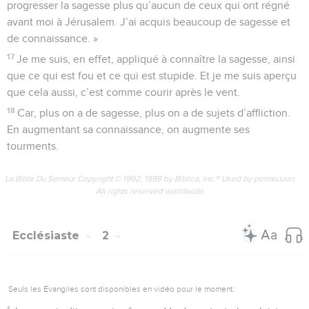
progresser la sagesse plus qu’aucun de ceux qui ont régné
avant moi à Jérusalem. J’ai acquis beaucoup de sagesse et
de connaissance. »
17
Je me suis, en effet, appliqué à connaître la sagesse, ainsi
que ce qui est fou et ce qui est stupide. Et je me suis aperçu
que cela aussi, c’est comme courir après le vent.
18
Car, plus on a de sagesse, plus on a de sujets d’affliction.
En augmentant sa connaissance, on augmente ses
tourments.
La Bible Du Semeur Copyright © 1992, 1999 by Biblica, Inc.® Used by permission.
All rights reserved worldwide.
Ecclésiaste
2
Seuls les Évangiles sont disponibles en vidéo pour le moment.
1