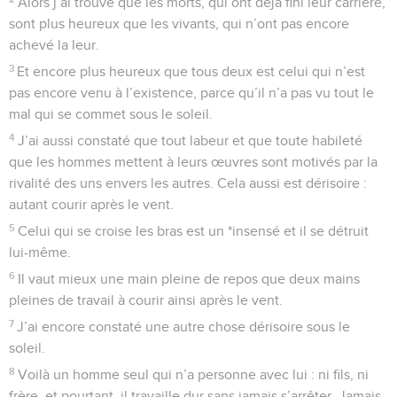
Alors j’ai trouvé que les morts, qui ont déjà fini leur carrière,
sont plus heureux que les vivants, qui n’ont pas encore
achevé la leur.
3
Et encore plus heureux que tous deux est celui qui n’est
pas encore venu à l’existence, parce qu’il n’a pas vu tout le
mal qui se commet sous le soleil.
4
J’ai aussi constaté que tout labeur et que toute habileté
que les hommes mettent à leurs œuvres sont motivés par la
rivalité des uns envers les autres. Cela aussi est dérisoire :
autant courir après le vent.
5
Celui qui se croise les bras est un *insensé et il se détruit
lui-même.
6
Il vaut mieux une main pleine de repos que deux mains
pleines de travail à courir ainsi après le vent.
7
J’ai encore constaté une autre chose dérisoire sous le
soleil.
8
Voilà un homme seul qui n’a personne avec lui : ni fils, ni
frère, et pourtant, il travaille dur sans jamais s’arrêter. Jamais