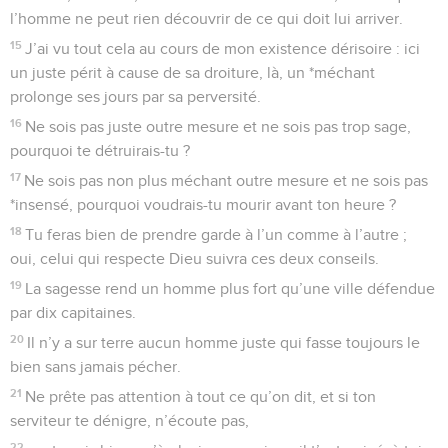
l’homme ne peut rien découvrir de ce qui doit lui arriver.
15
J’ai vu tout cela au cours de mon existence dérisoire : ici
un juste périt à cause de sa droiture, là, un *méchant
prolonge ses jours par sa perversité.
16
Ne sois pas juste outre mesure et ne sois pas trop sage,
pourquoi te détruirais-tu ?
17
Ne sois pas non plus méchant outre mesure et ne sois pas
*insensé, pourquoi voudrais-tu mourir avant ton heure ?
18
Tu feras bien de prendre garde à l’un comme à l’autre ;
oui, celui qui respecte Dieu suivra ces deux conseils.
19
La sagesse rend un homme plus fort qu’une ville défendue
par dix capitaines.
20
Il n’y a sur terre aucun homme juste qui fasse toujours le
bien sans jamais pécher.
21
Ne prête pas attention à tout ce qu’on dit, et si ton
serviteur te dénigre, n’écoute pas,
22