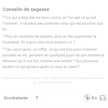
Conseils de sagesse
10
Ce qui a déjà été est bien connu, et l’on sait ce qu’est
l’homme : il ne peut pas contester celui qui est plus fort que
lui.
11
Plus on multiplie les paroles, plus on fait augmenter la
frustration. Et à quoi cela nous avance-t-il ?
12
Qui peut savoir, en effet, ce qui est bon pour l’homme
pendant sa vie, pendant les quelques jours de son existence
dérisoire qu’il voit fuir comme une ombre ? Qui pourra lui
révéler ce qui arrivera après lui sous le soleil ?
La Bible Du Semeur Copyright © 1992, 1999 by Biblica, Inc.® Used by permission.
All rights reserved worldwide.
Ecclésiaste
7