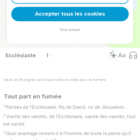
à tout recevoir de sa main dans l’humilité de la foi (2.24 ;
3.14 ; 5.18 ; etc.).
Accepter tous les cookies
La Bible Du Semeur Copyright © 1992, 1999 by Biblica, Inc.® Used by
Tout refuser
permission. All rights reserved worldwide.
Ecclésiaste
1
Seuls les Évangiles sont disponibles en vidéo pour le moment.
Tout part en fumée
1
Paroles de l'Ecclésiaste, fils de David, roi de Jérusalem.
2
Vanité des vanités, dit l'Ecclésiaste, vanité des vanités, tout
est vanité.
3
Quel avantage revient-il à l'homme de toute la peine qu'il