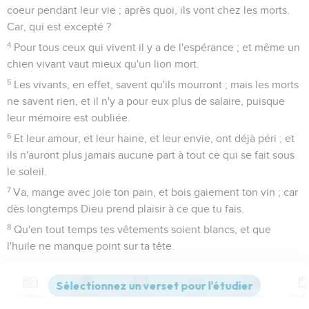
coeur pendant leur vie ; après quoi, ils vont chez les morts.
Car, qui est excepté ?
4
Pour tous ceux qui vivent il y a de l'espérance ; et même un
chien vivant vaut mieux qu'un lion mort.
5
Les vivants, en effet, savent qu'ils mourront ; mais les morts
ne savent rien, et il n'y a pour eux plus de salaire, puisque
leur mémoire est oubliée.
6
Et leur amour, et leur haine, et leur envie, ont déjà péri ; et
ils n'auront plus jamais aucune part à tout ce qui se fait sous
le soleil.
7
Va, mange avec joie ton pain, et bois gaiement ton vin ; car
dès longtemps Dieu prend plaisir à ce que tu fais.
8
Qu'en tout temps tes vêtements soient blancs, et que
l'huile ne manque point sur ta tête.
9
Jouis de la vie avec la femme que tu aimes, pendant tous
les jours de ta vie de vanité, que Dieu t'a donnés sous le
Contenus
Versions
Commentaires
Strong
Dictionnaire
soleil, pendant tous les jours de ta vanité ; car c'est ta part