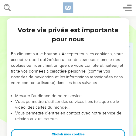
terrestre, il inviterait les hommes à trouver le bonheur en
Dieu.
Segond 1910
Réaliste, l’Ecclésiaste ne cultive pas le pessimisme.
Votre vie privée est importante
Ecclésiaste
Introduction
N’invite-t-il à « jouir du bonheur », à s’adonner à la joie et à
pour nous
entreprendre (2.24 ; 8.15 ; 9.7-9 ; 9.10 ; 11.1) ? Son message
est radical, certes, mais sa critique est tout en nuances, elle
En cliquant sur le bouton « Accepter tous les cookies », vous
penche du côté de la « Tradition » : le bonheur est pour
acceptez que TopChrétien utilise des traceurs (comme des
ceux qui révèrent Dieu, le méchant ne réussira pas (8.12-13),
cookies ou l'identifiant unique de votre compte utilisateur) et
traite vos données à caractère personnel (comme vos
il y aura un jugement (12.13). Il est vrai que le livre dénonce
données de navigation et les informations renseignées dans
l’illusion d’une sagesse purement humaine, mais le Maître
votre compte utilisateur) dans les buts suivants :
porte un regard unique sur la réalité : celui du croyant. Il en
assume le « négatif » : il reconnaît qu’à cause de la chute
Mesurer l'audience de notre service
Vous permettre d'utiliser des services tiers tels que de la
(7.29 ; voir Gn 3), comme le rappellera l’apôtre Paul, la
vidéo, des cartes du monde…
création « a été soumise au pouvoir de la fragilité » — de la
Vous permettre d'entrer en contact avec notre service de
vanité, de la mort (Rm 8.20). Elle est devenue ainsi comme
relation aux utilisateurs.
opaque à la sagesse humaine. Mais dans sa générosité,
Dieu répand sa bonté sur les hommes : le bonheur consiste
Choisir mes cookies