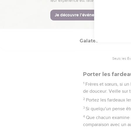
24
Ceux qui appartiennen
25
Si nous vivons par l'E
26
Ne soyons pas vanite
Galates
6
Seuls les É
Porter les fardea
1
Frères et sœurs, si un
de douceur. Veille sur 
2
Portez les fardeaux le
3
Si quelqu'un pense êtr
4
Que chacun examine ses
comparaison avec un au