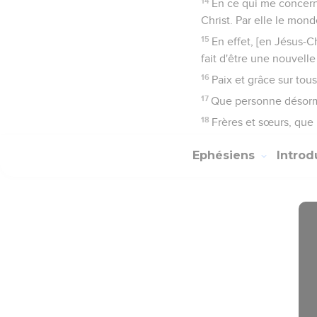
14
En ce qui me concerne
Christ. Par elle le mon
15
En effet, [en Jésus-Chr
fait d'être une nouvelle
16
Paix et grâce sur tous
17
Que personne désorma
18
Frères et sœurs, que 
Ephésiens
Introd