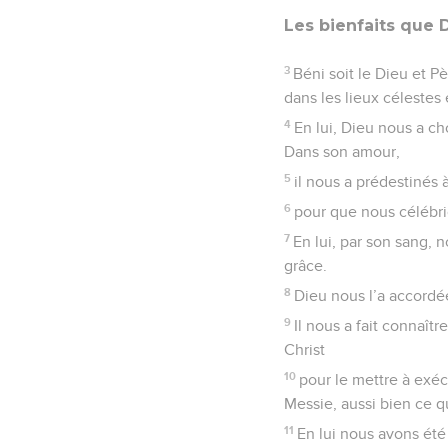
Les bienfaits que 
3
Béni soit le Dieu et P
dans les lieux célestes 
4
En lui, Dieu nous a ch
Dans son amour,
5
il nous a prédestinés 
6
pour que nous célébrio
7
En lui, par son sang,
grâce.
8
Dieu nous l’a accordé
9
Il nous a fait connaît
Christ
10
pour le mettre à exéc
Messie, aussi bien ce qu
11
En lui nous avons été