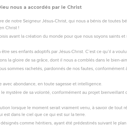
Dieu nous a accordés par le Christ
ère de notre Seigneur Jésus-Christ, qui nous a bénis de toutes bé
en Christ !
oisis avant la création du monde pour que nous soyons saints et 
à être ses enfants adoptifs par Jésus-Christ. C’est ce qu’il a voul
ns la gloire de sa grâce, dont il nous a comblés dans le bien-ai
 nous sommes rachetés, pardonnés de nos fautes, conformément à
e avec abondance, en toute sagesse et intelligence.
re le mystère de sa volonté, conformément au projet bienveillant q
ution lorsque le moment serait vraiment venu, à savoir de tout ré
i est dans le ciel que ce qui est sur la terre.
 désignés comme héritiers, ayant été prédestinés suivant le plan