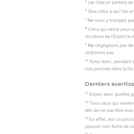
5
car chacun portera sa 
6
Que celui à qui l'on e
7
Ne vous y trompez pas
8
Celui qui sème pour sa
récoltera de l'Esprit la v
9
Ne négligeons pas de 
relâchons pas.
10
Ainsi donc, pendant q
nos proches dans la foi.
Derniers avertis
11
Voyez avec quelles gr
12
Tous ceux qui veulent
afin de ne pas être eux
13
En effet, les circonc
pouvoir tirer fierté de v