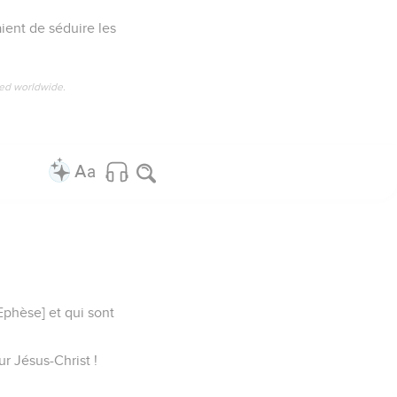
aient de séduire les
ved worldwide.
 Ephèse] et qui sont
r Jésus-Christ !