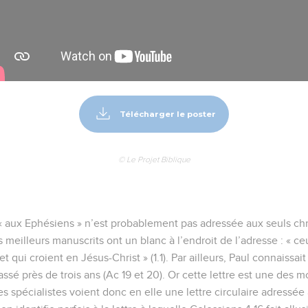
Télécharger le poster
© Le Projet Biblique
 « aux Ephésiens » n’est probablement pas adressée aux seuls chré
s meilleurs manuscrits ont un blanc à l’endroit de l’adresse : « ceu
 qui croient en Jésus-Christ » (1.1). Par ailleurs, Paul connaissait
assé près de trois ans (Ac 19 et 20). Or cette lettre est une des 
des spécialistes voient donc en elle une lettre circulaire adressé