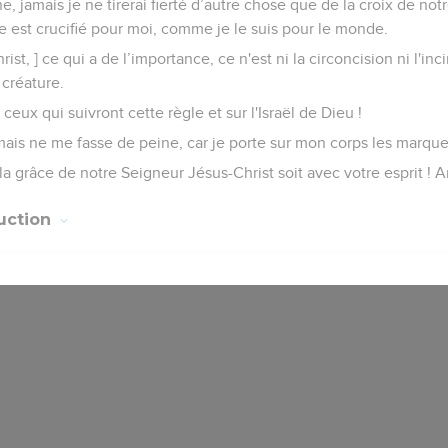
, jamais je ne tirerai fierté d’autre chose que de la croix de no
de est crucifié pour moi, comme je le suis pour le monde.
ist, ] ce qui a de l’importance, ce n'est ni la circoncision ni l'inc
 créature.
 ceux qui suivront cette règle et sur l'Israël de Dieu !
is ne me fasse de peine, car je porte sur mon corps les marque
la grâce de notre Seigneur Jésus-Christ soit avec votre esprit ! 
uction