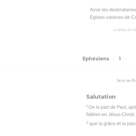
Ainsi les destinataire
Eglises voisines de C
La Bible Du S
Ephésiens
1
Seuls les É
Salutation
1
De la part de Paul, ap
fidèles en Jésus-Christ 
2
que la grâce et la pai