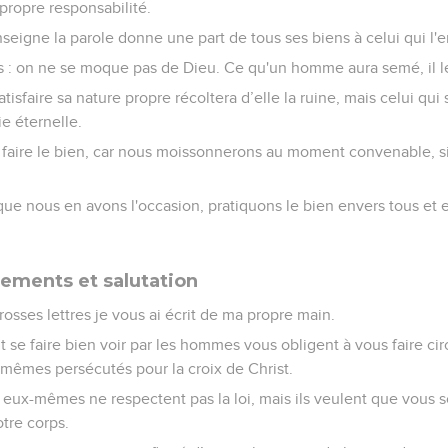
propre responsabilité.
nseigne la parole donne une part de tous ses biens à celui qui l'
 : on ne se moque pas de Dieu. Ce qu'un homme aura semé, il le 
tisfaire sa nature propre récoltera d’elle la ruine, mais celui qui 
ie éternelle.
faire le bien, car nous moissonnerons au moment convenable, s
ue nous en avons l'occasion, pratiquons le bien envers tous et e
sements et salutation
osses lettres je vous ai écrit de ma propre main.
 se faire bien voir par les hommes vous obligent à vous faire c
-mêmes persécutés pour la croix de Christ.
is eux-mêmes ne respectent pas la loi, mais ils veulent que vous s
otre corps.