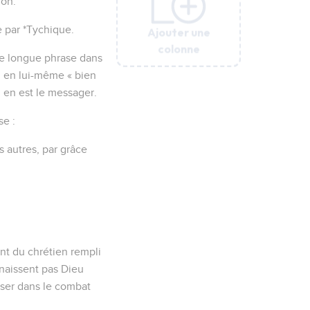
ion.
e par *Tychique.
Ajouter une
Ajouter une
Ajouter une
Ajouter une
Ajouter une
colonne
colonne
colonne
colonne
colonne
une longue phrase dans
çu en lui-même « bien
l en est le messager.
se :
s autres, par grâce
t du chrétien rempli
nnaissent pas Dieu
user dans le combat