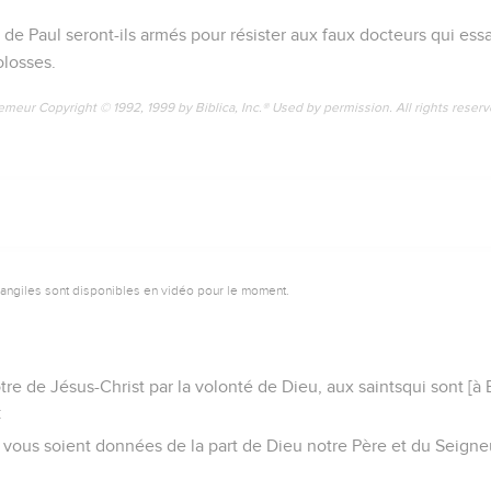
s de Paul seront-ils armés pour résister aux faux docteurs qui ess
olosses.
emeur Copyright © 1992, 1999 by Biblica, Inc.® Used by permission. All rights reser
vangiles sont disponibles en vidéo pour le moment.
ôtre de Jésus-Christ par la volonté de Dieu, aux saintsqui sont [à
:
x vous soient données de la part de Dieu notre Père et du Seigneu