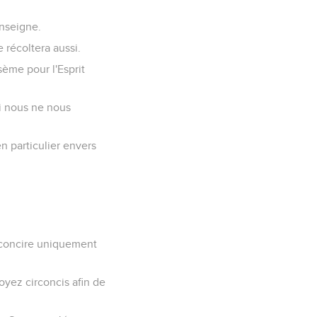
enseigne.
récoltera aussi.
sème pour l'Esprit
i nous ne nous
n particulier envers
irconcire uniquement
oyez circoncis afin de