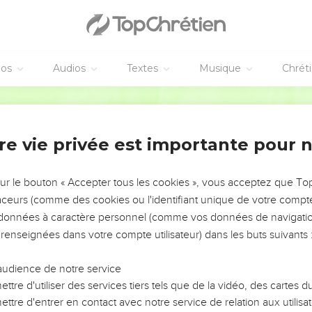
dez et vous dévorez les uns les autres, attention : vous finirez p
'Esprit et non par les désirs humains
éos
Audios
Textes
Musique
Chrét
dis : marchez par l'Esprit et vous n'accomplirez pas les désirs de
Segond 21
maine a des désirs contraires à ceux de l'Esprit, et l'Esprit a des 
ls sont opposés entre eux, de sorte que vous ne pouvez pas fair
re vie privée est importante pour 
s conduits par l'Esprit, vous n'êtes pas sous la loi.
e humaine sont évidentes : ce sont [l'adultère, ] l'immoralité sex
sur le bouton « Accepter tous les cookies », vous acceptez que T
traceurs (comme des cookies ou l'identifiant unique de votre compte 
les haines, les querelles, les jalousies, les colères, les rivalités, le
s données à caractère personnel (comme vos données de navigatio
s, ] l'ivrognerie, les excès de table et les choses semblables. Je
 renseignées dans votre compte utilisateur) dans les buts suivants 
ui ont un tel comportement n'hériteront pas du royaume de Dieu.
it, c'est l'amour, la joie, la paix, la patience, la bonté, la bienveill
audience de notre service
ttre d'utiliser des services tiers tels que de la vidéo, des cartes
ttre d'entrer en contact avec notre service de relation aux utilisat
des, il n’y a pas de loi.