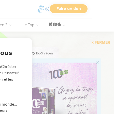
ar vous détruire les uns
Faire un don
ien ?
Le Top
 votre nature propre.
désirs contraires à ceux
e ce que vous voudriez.
nous
uelle, l'impureté, la
opChrétien
utilisateur)
s divisions, les sectes,
n et les
 vous préviens, comme je
:
ance, la foi, la douceur,
 du monde…
eurs.