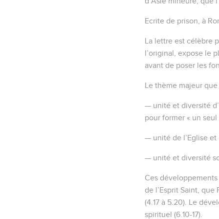
d’Asie mineure, que l’o
Ecrite de prison, à Ro
La lettre est célèbre 
l’original, expose le 
avant de poser les fon
Le thème majeur que dé
— unité et diversité d
pour former « un seul 
— unité de l’Eglise et 
— unité et diversité so
Ces développements s
de l’Esprit Saint, que
(4.17 à 5.20). Le déve
spirituel (6.10-17).