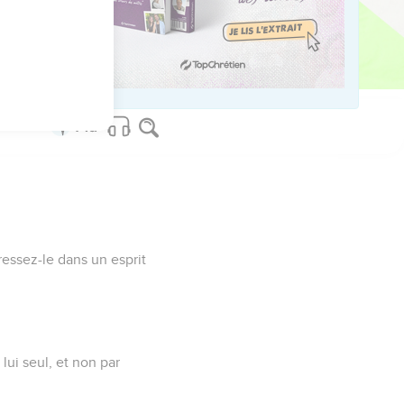
ns et ses désirs.
les uns aux autres.
ressez-le dans un esprit
lui seul, et non par