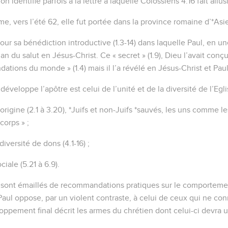
n identifie parfois à la lettre à laquelle Colossiens 4.16 fait allus
me, vers l’été 62, elle fut portée dans la province romaine d’*Asi
pour sa bénédiction introductive (1.3-14) dans laquelle Paul, en 
plan du salut en Jésus-Christ. Ce « secret » (1.9), Dieu l’avait con
dations du monde » (1.4) mais il l’a révélé en Jésus-Christ et Pau
veloppe l’apôtre est celui de l’unité et de la diversité de l’Egli
’origine (2.1 à 3.20), *Juifs et non-Juifs *sauvés, les uns comme le
corps » ;
diversité de dons (4.1-16) ;
ciale (5.21 à 6.9).
ont émaillés de recommandations pratiques sur le comportemen
 Paul oppose, par un violent contraste, à celui de ceux qui ne co
loppement final décrit les armes du chrétien dont celui-ci devra 