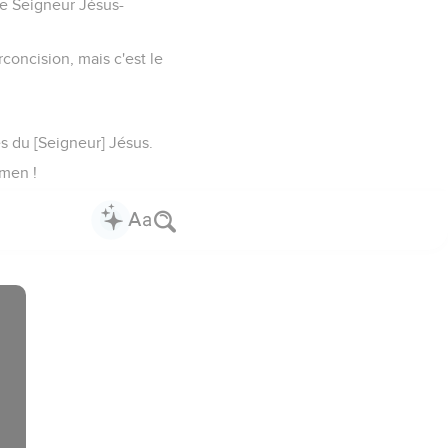
tre Seigneur Jésus-
irconcision, mais c'est le
s du [Seigneur] Jésus.
Amen !