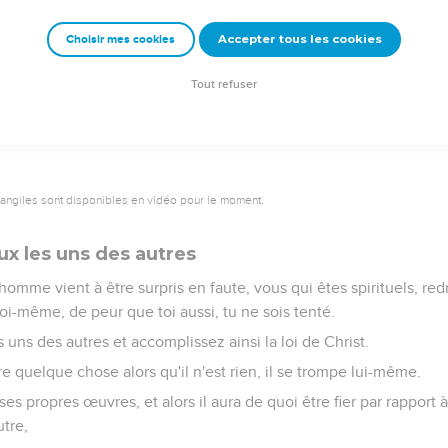
t à [Jésus-]Christ ont crucifié leur nature propre avec ses passio
Accepter tous les cookies
Choisir mes cookies
sprit, laissons-nous aussi conduire par l'Esprit.
ux en nous provoquant les uns les autres, en nous portant envie 
Tout refuser
vangiles sont disponibles en vidéo pour le moment.
ux les uns des autres
 homme vient à être surpris en faute, vous qui êtes spirituels, red
toi-même, de peur que toi aussi, tu ne sois tenté.
s uns des autres et accomplissez ainsi la loi de Christ.
e quelque chose alors qu'il n'est rien, il se trompe lui-même.
 propres œuvres, et alors il aura de quoi être fier par rapport à 
tre,