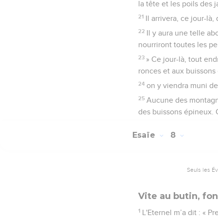
la tête et les poils des
21
Il arrivera, ce jour-
22
Il y aura une telle ab
nourriront toutes les p
23
» Ce jour-là, tout en
ronces et aux buissons 
24
on y viendra muni de 
25
Aucune des montagnes
des buissons épineux. On
Esaïe
8
Seuls les É
Vite au butin, fon
1
L'Eternel m’a dit : « 