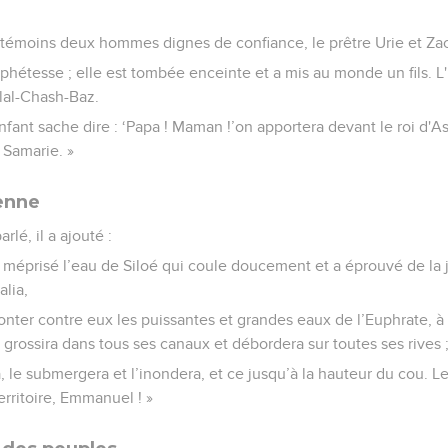
témoins deux hommes dignes de confiance, le prêtre Urie et Zacha
ophétesse ; elle est tombée enceinte et a mis au monde un fils. L'E
lal-Chash-Baz.
enfant sache dire : ‘Papa ! Maman !’on apportera devant le roi d'A
 Samarie. »
ienne
rlé, il a ajouté :
 méprisé l’eau de Siloé qui coule doucement et a éprouvé de la 
alia,
onter contre eux les puissantes et grandes eaux de l’Euphrate, à s
l grossira dans tous ses canaux et débordera sur toutes ses rives 
, le submergera et l’inondera, et ce jusqu’à la hauteur du cou. 
territoire, Emmanuel ! »