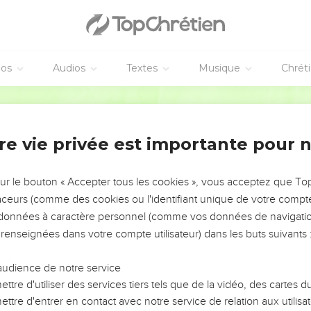
eur à moi ! Je suis perdu, car je suis un homme aux lèvres impures,
s et mes yeux ont vu le roi, l'Eternel, le maître de l’univers ! »
éos
Audios
Textes
Musique
Chrét
aphins a volé vers moi, tenant une braise qu'il avait prise sur l'a
Segond 21
avec elle et a dit : « Puisque ceci a touché tes lèvres, ta faute 
re vie privée est importante pour 
ur dire : « Qui vais-je envoyer et qui va marcher pour nous ? » J’a
sur le bouton « Accepter tous les cookies », vous acceptez que T
 « Va dire à ce peuple : ‘Vous aurez beau écouter, vous ne compr
traceurs (comme des cookies ou l'identifiant unique de votre compte 
saurez pas.’
s données à caractère personnel (comme vos données de navigatio
œur de ce peuple, endurcis ses oreilles et ferme-lui les yeux pou
 renseignées dans votre compte utilisateur) dans les buts suivants 
 de ses oreilles, ne comprenne pas de son cœur, ne se convertis
audience de notre service
and, Seigneur ? » Et il a répondu : « Jusqu'à ce que la dévastation a
ttre d'utiliser des services tiers tels que de la vidéo, des cartes
ns d’êtres humains et que le territoire soit dévasté, désertique,
ttre d'entrer en contact avec notre service de relation aux utilisat