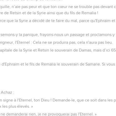
ranquille, n’aie pas peur et que ton cœur ne se trouble pas devant
e de Retsin et de la Syrie ainsi que du fils de Remalia !
rce que la Syrie a décidé de te faire du mal, parce qu'Ephraïm et 
semons-y la panique, frayons-nous un passage et proclamons-y roi
eigneur, l'Eternel : Cela ne se produira pas, cela n'aura pas lieu.
apitale de la Syrie et Retsin le souverain de Damas, mais d’ici 6
e d'Ephraïm et le fils de Remalia le souverain de Samarie. Si vou
à Achaz :
 signe à l'Eternel, ton Dieu ! Demande-le, que ce soit dans les 
 les plus élevés. »
 ne demanderai rien, je ne provoquerai pas l'Eternel. »