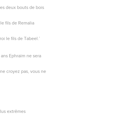
 ces deux bouts de bois
le fils de Remalia
 le fils de Tabeel.’
5 ans Ephraïm ne sera
s ne croyez pas, vous ne
plus extrêmes