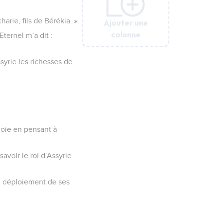
rie, fils de Bérékia. »
Ajouter une
Ajouter une
Ajouter une
Ajouter une
Ajouter une
Ajouter une
colonne
colonne
colonne
colonne
colonne
colonne
ternel m’a dit :
ssyrie les richesses de
joie en pensant à
avoir le roi d'Assyrie
;
Le déploiement de ses