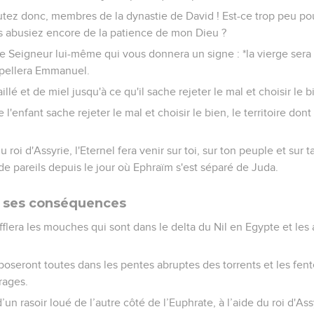
coutez donc, membres de la dynastie de David ! Est-ce trop peu po
 abusiez encore de la patience de mon Dieu ?
le Seigneur lui-même qui vous donnera un signe : *la vierge sera 
ppellera Emmanuel.
caillé et de miel jusqu'à ce qu'il sache rejeter le mal et choisir le b
'enfant sache rejeter le mal et choisir le bien, le territoire don
u roi d'Assyrie, l'Eternel fera venir sur toi, sur ton peuple et sur t
 de pareils depuis le jour où Ephraïm s'est séparé de Juda.
t ses conséquences
sifflera les mouches qui sont dans le delta du Nil en Egypte et les
 poseront toutes dans les pentes abruptes des torrents et les fent
rages.
 d’un rasoir loué de l’autre côté de l’Euphrate, à l’aide du roi d'As