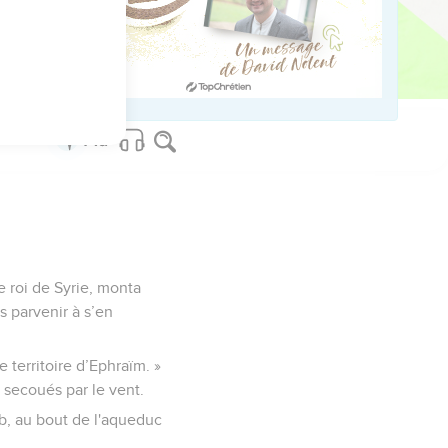
s soit abandonnée.
. Cependant, tout
che de ce peuple
le roi de Syrie, monta
s parvenir à s’en
 territoire d’Ephraïm. »
 secoués par le vent.
ub, au bout de l'aqueduc