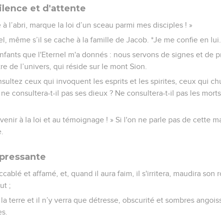
ilence et d'attente
 l’abri, marque la loi d’un sceau parmi mes disciples ! »
l, même s’il se cache à la famille de Jacob. *Je me confie en lui
enfants que l'Eternel m'a donnés : nous servons de signes et de p
tre de l’univers, qui réside sur le mont Sion.
onsultez ceux qui invoquent les esprits et les spirites, ceux qui c
e consultera-t-il pas ses dieux ? Ne consultera-t-il pas les mort
evenir à la loi et au témoignage ! » Si l'on ne parle pas de cette ma
.
ppressante
ccablé et affamé, et, quand il aura faim, il s'irritera, maudira son 
ut ;
 la terre et il n’y verra que détresse, obscurité et sombres angois
es.