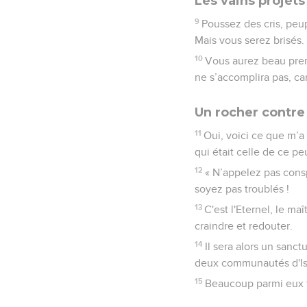
Les vains projet
9
Poussez des cris, peup
Mais vous serez brisés.
10
Vous aurez beau pren
ne s’accomplira pas, ca
Un rocher contre
11
Oui, voici ce que m’a 
qui était celle de ce pe
12
« N’appelez pas consp
soyez pas troublés !
13
C'est l'Eternel, le m
craindre et redouter.
14
Il sera alors un sanct
deux communautés d'Isra
15
Beaucoup parmi eux tr