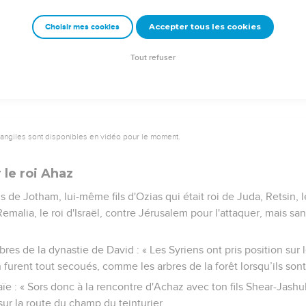
nel ait éloigné les êtres humains et qu’une grande partie du pay
 dixième des habitants, à leur tour ils passeront par les flammes
Accepter tous les cookies
Choisir mes cookies
 le chêne conservent leur souche quand ils sont abattus, la sou
scendance. »
Tout refuser
vangiles sont disponibles en vidéo pour le moment.
le roi Ahaz
s de Jotham, lui-même fils d'Ozias qui était roi de Juda, Retsin, 
Remalia, le roi d'Israël, contre Jérusalem pour l'attaquer, mais san
 de la dynastie de David : « Les Syriens ont pris position sur le
furent tout secoués, comme les arbres de la forêt lorsqu’ils sont
Esaïe : « Sors donc à la rencontre d'Achaz avec ton fils Shear-Jash
sur la route du champ du teinturier.