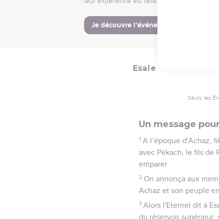
jusqu'à ce que l'Eter
13
S'il y reste encore un
comme le térébinthe et
donnera une sainte de
Esaïe
7
Seuls les É
Un message pour 
1
A l’époque d'Achaz, fil
avec Pékach, le fils de 
emparer.
2
On annonça aux membres
Achaz et son peuple en 
3
Alors l'Eternel dit à 
du réservoir supérieur, 