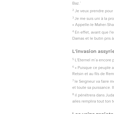
Baz.’
2
Je veux prendre pour 
3
Je me suis uni à la pr
« Appelle-le Maher-Sha
4
En effet, avant que l'
Damas et le butin pris à
L'invasion assyr
5
L'Eternel m’a encore pa
6
« Puisque ce peuple a
Retsin et au fils de Rem
7
le Seigneur va faire m
et toute sa puissance. I
8
il pénétrera dans Juda
ailes remplira tout ton 