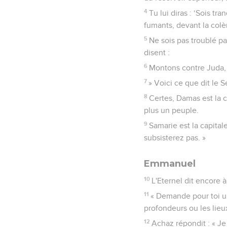
4
Tu lui diras : ‘Sois t
fumants, devant la colèr
5
Ne sois pas troublé pa
disent :
6
Montons contre Juda, 
7
» Voici ce que dit le S
8
Certes, Damas est la c
plus un peuple.
9
Samarie est la capital
subsisterez pas. »
Emmanuel
10
L'Eternel dit encore 
11
« Demande pour toi un
profondeurs ou les lieux
12
Achaz répondit : « Je