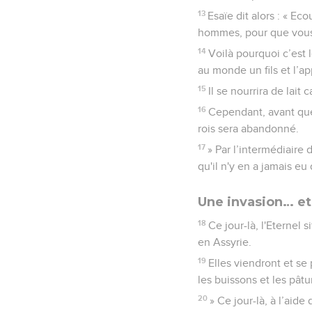
13
Esaïe dit alors : « E
hommes, pour que vous
14
Voilà pourquoi c’est 
au monde un fils et l’a
15
Il se nourrira de lait 
16
Cependant, avant que l
rois sera abandonné.
17
» Par l’intermédiaire d
qu'il n'y en a jamais eu
Une invasion… e
18
Ce jour-là, l'Eternel 
en Assyrie.
19
Elles viendront et se
les buissons et les pâtu
20
» Ce jour-là, à l’aide