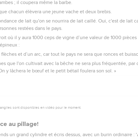
 jambes ; il coupera même la barbe.
là, que chacun élèvera une jeune vache et deux brebis.
ondance de lait qu'on se nourrira de lait caillé. Oui, c'est de lait 
ersonnes restées dans le pays.
droit où il y aura 1000 ceps de vigne d’une valeur de 1000 pièces 
épineux :
flèches et d’un arc, car tout le pays ne sera que ronces et buis
 que l'on cultivait avec la bêche ne sera plus fréquentée, par c
 y lâchera le bœuf et le petit bétail foulera son sol. »
vangiles sont disponibles en vidéo pour le moment.
ce au pillage!
Prends un grand cylindre et écris dessus, avec un burin ordinaire 