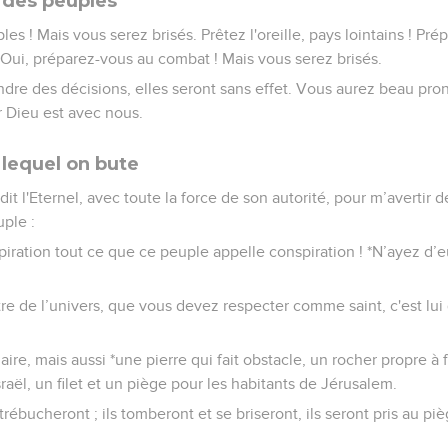
s des peuples
les ! Mais vous serez brisés. Prêtez l'oreille, pays lointains ! Pr
 Oui, préparez-vous au combat ! Mais vous serez brisés.
dre des décisions, elles seront sans effet. Vous aurez beau pron
r Dieu est avec nous.
 lequel on bute
dit l'Eternel, avec toute la force de son autorité, pour m’avertir d
uple :
iration tout ce que ce peuple appelle conspiration ! *N’ayez d’
aître de l’univers, que vous devez respecter comme saint, c'est l
uaire, mais aussi *une pierre qui fait obstacle, un rocher propre à 
ël, un filet et un piège pour les habitants de Jérusalem.
ébucheront ; ils tomberont et se briseront, ils seront pris au piè