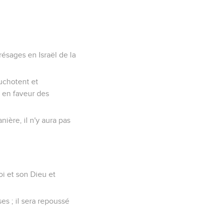
.
résages en Israël de la
huchotent et
s en faveur des
nière, il n'y aura pas
roi et son Dieu et
ses ; il sera repoussé