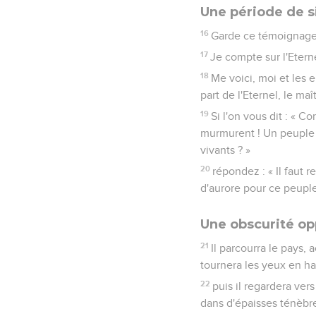
Une période de s
16
Garde ce témoignage à
17
Je compte sur l'Eterne
18
Me voici, moi et les 
part de l'Eternel, le maî
19
Si l'on vous dit : « C
murmurent ! Un peuple n
vivants ? »
20
répondez : « Il faut r
d'aurore pour ce peuple
Une obscurité o
21
Il parcourra le pays, a
tournera les yeux en ha
22
puis il regardera vers
dans d'épaisses ténèbr