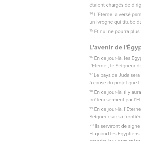
étaient chargés de dirig
14
L’Eternel a versé parm
un ivrogne qui titube da
15
Et nul ne pourra plus 
L'avenir de l'Égy
16
En ce jour-là, les Eg
l’Eternel, le Seigneur d
17
Le pays de Juda sera 
à cause du projet que l
18
En ce jour-là, il y au
prêtera serment par l’Et
19
En ce jour-là, l’Etern
Seigneur sur sa frontièr
20
Ils serviront de sign
Et quand les Egyptiens c