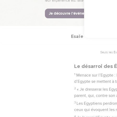
célestes, à la montagne
La Bible Du 
Esaïe
19
Seuls les É
Le désarroi des 
1
Menace sur l’Egypte : 
d’Egypte se mettent à t
2
« Je dresserai les Egyp
parent, qui, contre son 
3
Les Egyptiens perdront 
ceux qui évoquent les m
4