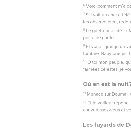
6
Voici comment m’a parl
7
S’il voit un char atte
les observe bien, redou
8
Le guetteur a crié : « 
poste de garde.
9
Et voici : quelqu’un vi
tombée, Babylone est tom
10
O toi mon peuple, qu’
*armées célestes, je vou
Où en est la nuit
11
Menace sur Douma : On 
12
Et le veilleur répond 
convertissez-vous et ve
Les fuyards de 