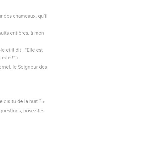
sur des chameaux, qu’il
 nuits entières, à mon
et il dit : “Elle est
erre !” »
ernel, le Seigneur des
 dis-tu de la nuit ? »
 questions, posez-les,