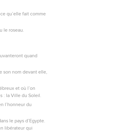
t ce qu’elle fait comme
u le roseau.
pouvanteront quand
de son nom devant elle,
Hébreux et où l’on
: la Ville du Soleil.
 en l’honneur du
dans le pays d’Egypte.
un libérateur qui