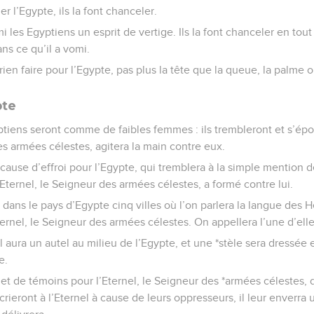
er l’Egypte, ils la font chanceler.
i les Egyptiens un esprit de vertige. Ils la font chanceler en tou
ns ce qu’il a vomi.
rien faire pour l’Egypte, pas plus la tête que la queue, la palme o
pte
yptiens seront comme de faibles femmes : ils trembleront et s’é
es armées célestes, agitera la main contre eux.
cause d’effroi pour l’Egypte, qui tremblera à la simple mention 
’Eternel, le Seigneur des armées célestes, a formé contre lui.
ra dans le pays d’Egypte cinq villes où l’on parlera la langue des 
ernel, le Seigneur des armées célestes. On appellera l’une d’elles 
el aura un autel au milieu de l’Egypte, et une *stèle sera dressée
e.
e et de témoins pour l’Eternel, le Seigneur des *armées célestes, 
rieront à l’Eternel à cause de leurs oppresseurs, il leur enverra 