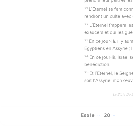
prendra leur parti et les
21
L’Eternel se fera conn
rendront un culte avec d
22
L’Eternel frappera les
exaucera et qui les guér
23
En ce jour-là, il y a
Egyptiens en Assyrie ; 
24
En ce jour-là, Israël 
bénédiction.
25
Et l’Eternel, le Seig
soit l’Assyrie, mon œuvr
La Bible Du 
Esaïe
20