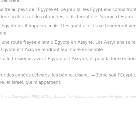
 délivrera.
aître au pays de l’Egypte et, ce jour-là, les Egyptiens connaîtront l
es sacrifices et des offrandes, et ils feront des *vœux à l’Eternel
 Egyptiens, il frappera, mais il les guérira, et ils se tourneront ver
ira.
ura une route frayée allant d’Egypte en Assyrie. Les Assyriens se r
l’Egypte et l’Assyrie rendront leur culte ensemble.
sera le troisième, avec l’Egypte et l’Assyrie, et pour la terre entiè
neur des armées célestes, les bénira, disant : —Bénie soit l’Egyp
e, et Israël, qui m’appartient.
Semeur Copyright © 1992, 1999 by Biblica, Inc.® Used by permission. All rights reserv