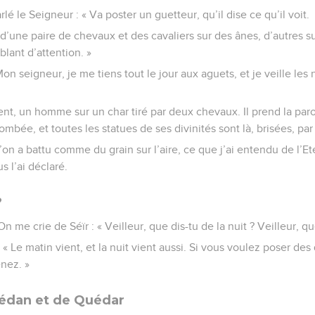
é le Seigneur : « Va poster un guetteur, qu’il dise ce qu’il voit.
lé d’une paire de chevaux et des cavaliers sur des ânes, d’autres 
blant d’attention. »
Mon seigneur, je me tiens tout le jour aux aguets, et je veille les
ent, un homme sur un char tiré par deux chevaux. Il prend la parole 
bée, et toutes les statues de ses divinités sont là, brisées, par t
on a battu comme du grain sur l’aire, ce que j’ai entendu de l’Et
s l’ai déclaré.
?
me crie de Séïr : « Veilleur, que dis-tu de la nuit ? Veilleur, que
: « Le matin vient, et la nuit vient aussi. Si vous voulez poser des
nez. »
Dédan et de Quédar