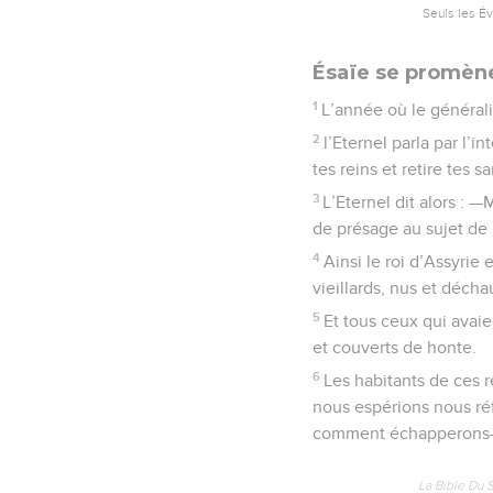
Seuls les É
Ésaïe se promèn
1
L’année où le générali
2
l’Eternel parla par l’i
tes reins et retire tes
3
L’Eternel dit alors : 
de présage au sujet de l
4
Ainsi le roi d’Assyri
vieillards, nus et décha
5
Et tous ceux qui avaien
et couverts de honte.
6
Les habitants de ces ré
nous espérions nous réf
comment échapperons-
La Bible Du 