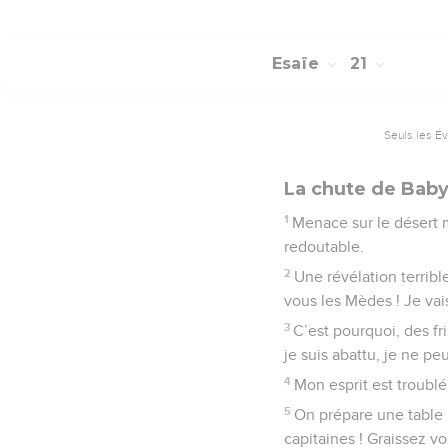
Esaïe
21
Seuls les É
La chute de Bab
1
Menace sur le désert m
redoutable.
2
Une révélation terrible
vous les Mèdes ! Je vai
3
C’est pourquoi, des f
je suis abattu, je ne pe
4
Mon esprit est troublé
5
On prépare une table ;
capitaines ! Graissez vo