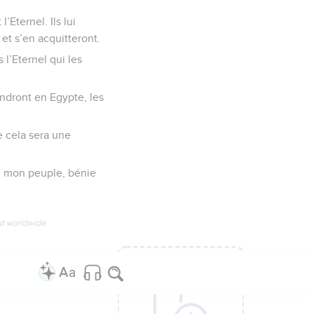
’Eternel. Ils lui
 et s’en acquitteront.
s l’Eternel qui les
endront en Egypte, les
re cela sera une
te, mon peuple, bénie
ed worldwide.