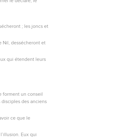
rnel le déclare, le
sécheront ; les joncs et
e Nil, dessécheront et
eux qui étendent leurs
te forment un conseil
disciples des anciens
avoir ce que le
’illusion. Eux qui