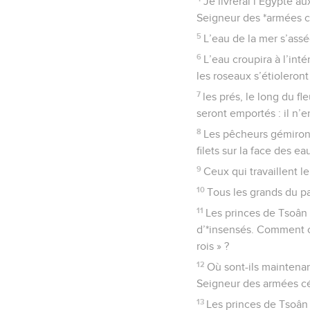
Je livrerai l’Egypte a
Seigneur des *armées c
5
L’eau de la mer s’asséc
6
L’eau croupira à l’int
les roseaux s’étioleront 
7
les prés, le long du f
seront emportés : il n’e
8
Les pêcheurs gémiront
filets sur la face des e
9
Ceux qui travaillent le
10
Tous les grands du pa
11
Les princes de Tsoân 
d’*insensés. Comment o
rois » ?
12
Où sont-ils maintenant
Seigneur des armées cé
13
Les princes de Tsoân 