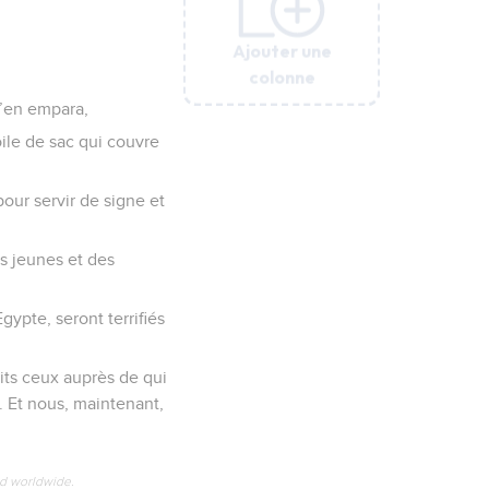
Ajouter une
Ajouter une
Ajouter une
Ajouter une
Ajouter une
Ajouter une
Ajouter une
colonne
colonne
colonne
colonne
colonne
colonne
colonne
s’en empara,
toile de sac qui couvre
our servir de signe et
es jeunes et des
gypte, seront terrifiés
uits ceux auprès de qui
. Et nous, maintenant,
ed worldwide.