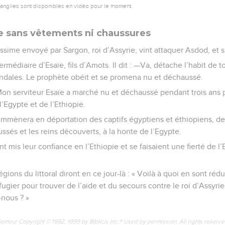
vangiles sont disponibles en vidéo pour le moment.
e sans vêtements ni chaussures
ssime envoyé par Sargon, roi d’Assyrie, vint attaquer Asdod, et 
ntermédiaire d’Esaïe, fils d’Amots. Il dit : —Va, détache l’habit de 
 sandales. Le prophète obéit et se promena nu et déchaussé.
—Mon serviteur Esaïe a marché nu et déchaussé pendant trois ans p
’Egypte et de l’Ethiopie.
e emmènera en déportation des captifs égyptiens et éthiopiens, d
ussés et les reins découverts, à la honte de l’Egypte.
t mis leur confiance en l’Ethiopie et se faisaient une fierté de l’E
gions du littoral diront en ce jour-là : « Voilà à quoi en sont réd
ugier pour trouver de l’aide et du secours contre le roi d’Assyrie
nous ? »
Semeur Copyright © 1992, 1999 by Biblica, Inc.® Used by permission. All rights reserv