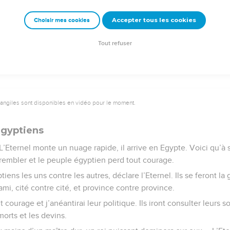
 de *Sion.
Accepter tous les cookies
Choisir mes cookies
Semeur Copyright © 1992, 1999 by Biblica, Inc.® Used by permission. All rights reserv
Tout refuser
vangiles sont disponibles en vidéo pour le moment.
Égyptiens
L’Eternel monte un nuage rapide, il arrive en Egypte. Voici qu’à
rembler et le peuple égyptien perd tout courage.
tiens les uns contre les autres, déclare l’Eternel. Ils se feront la
ami, cité contre cité, et province contre province.
courage et j’anéantirai leur politique. Ils iront consulter leurs sor
orts et les devins.