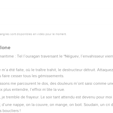
vangiles sont disponibles en vidéo pour le moment.
ylone
aritime : Tel l’ouragan traversant le *Néguev, l’envahisseur vien
 m’a été faite, où le traître trahit, le destructeur détruit. Attaque
s faire cesser tous les gémissements.
rissons me parcourent le dos, des douleurs m’ont saisi comme 
ux plus entendre, l’effroi m’ôte la vue.
, je tremble de frayeur. Le soir tant attendu est devenu pour mo
 d’une nappe, on la couvre, on mange, on boit. Soudain, un cri d’
s boucliers !