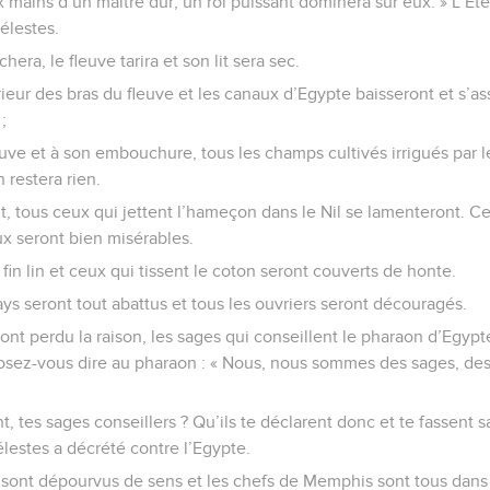
ux mains d’un maître dur, un roi puissant dominera sur eux. » L’Ete
élestes.
hera, le fleuve tarira et son lit sera sec.
érieur des bras du fleuve et les canaux d’Egypte baisseront et s’as
;
leuve et à son embouchure, tous les champs cultivés irrigués par l
n restera rien.
, tous ceux qui jettent l’hameçon dans le Nil se lamenteront. C
aux seront bien misérables.
 fin lin et ceux qui tissent le coton seront couverts de honte.
ys seront tout abattus et tous les ouvriers seront découragés.
ont perdu la raison, les sages qui conseillent le pharaon d’Egyp
sez-vous dire au pharaon : « Nous, nous sommes des sages, des 
, tes sages conseillers ? Qu’ils te déclarent donc et te fassent s
lestes a décrété contre l’Egypte.
sont dépourvus de sens et les chefs de Memphis sont tous dans l