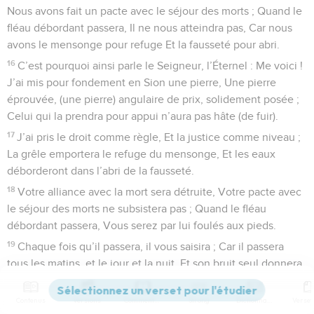
Nous avons fait un pacte avec le séjour des morts ; Quand le
fléau débordant passera, Il ne nous atteindra pas, Car nous
avons le mensonge pour refuge Et la fausseté pour abri.
16
C’est pourquoi ainsi parle le Seigneur, l’Éternel : Me voici !
J’ai mis pour fondement en Sion une pierre, Une pierre
éprouvée, (une pierre) angulaire de prix, solidement posée ;
Celui qui la prendra pour appui n’aura pas hâte (de fuir).
17
J’ai pris le droit comme règle, Et la justice comme niveau ;
La grêle emportera le refuge du mensonge, Et les eaux
déborderont dans l’abri de la fausseté.
18
Votre alliance avec la mort sera détruite, Votre pacte avec
le séjour des morts ne subsistera pas ; Quand le fléau
débordant passera, Vous serez par lui foulés aux pieds.
19
Chaque fois qu’il passera, il vous saisira ; Car il passera
tous les matins, et le jour et la nuit, Et son bruit seul donnera
l’épouvante.
20
Le lit sera trop court pour s’y étendre, Et la couverture trop
Contenus
Versions
Commentaires
Strong
Dictionnaire