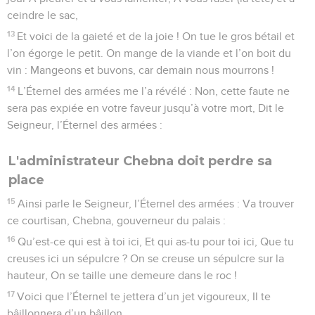
ceindre le sac,
13
Et voici de la gaieté et de la joie ! On tue le gros bétail et
l’on égorge le petit. On mange de la viande et l’on boit du
vin : Mangeons et buvons, car demain nous mourrons !
14
L’Éternel des armées me l’a révélé : Non, cette faute ne
sera pas expiée en votre faveur jusqu’à votre mort, Dit le
Seigneur, l’Éternel des armées :
L'administrateur Chebna doit perdre sa
place
15
Ainsi parle le Seigneur, l’Éternel des armées : Va trouver
ce courtisan, Chebna, gouverneur du palais :
16
Qu’est-ce qui est à toi ici, Et qui as-tu pour toi ici, Que tu
creuses ici un sépulcre ? On se creuse un sépulcre sur la
hauteur, On se taille une demeure dans le roc !
17
Voici que l’Éternel te jettera d’un jet vigoureux, Il te
bâillonnera d’un bâillon,