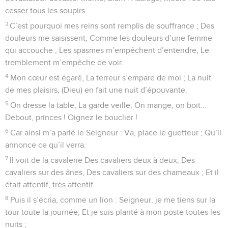
cesser tous les soupirs.
3
C’est pourquoi mes reins sont remplis de souffrance ; Des
douleurs me saisissent, Comme les douleurs d’une femme
qui accouche ; Les spasmes m’empêchent d’entendre, Le
tremblement m’empêche de voir.
4
Mon cœur est égaré, La terreur s’empare de moi ; La nuit
de mes plaisirs, (Dieu) en fait une nuit d’épouvante.
5
On dresse la table, La garde veille, On mange, on boit...
Debout, princes ! Oignez le bouclier !
6
Car ainsi m’a parlé le Seigneur : Va, place le guetteur ; Qu’il
annonce ce qu’il verra.
7
Il voit de la cavalerie Des cavaliers deux à deux, Des
cavaliers sur des ânes, Des cavaliers sur des chameaux ; Et il
était attentif, très attentif.
8
Puis il s’écria, comme un lion : Seigneur, je me tiens sur la
tour toute la journée, Et je suis planté à mon poste toutes les
nuits ;