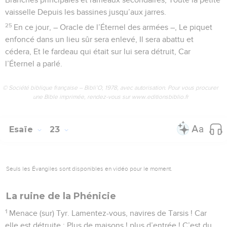
vaisselle Depuis les bassines jusqu’aux jarres.
25
En ce jour, – Oracle de l’Éternel des armées –, Le piquet
enfoncé dans un lieu sûr sera enlevé, Il sera abattu et
cédera, Et le fardeau qui était sur lui sera détruit, Car
l’Éternel a parlé.
© Société biblique française – Bibli’O, 1978, avec autorisation. Pour vous procurer
une Bible imprimée, rendez-vous sur www.editionsbiblio.fr
Esaïe
23
Seuls les Évangiles sont disponibles en vidéo pour le moment.
La ruine de la Phénicie
1
Menace (sur) Tyr. Lamentez-vous, navires de Tarsis ! Car
elle est détruite : Plus de maisons ! plus d’entrée ! C’est du