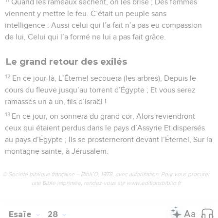
Quand les rameaux sèchent, on les brise ; Des femmes
viennent y mettre le feu. C’était un peuple sans
intelligence : Aussi celui qui l’a fait n’a pas eu compassion
de lui, Celui qui l’a formé ne lui a pas fait grâce.
Le grand retour des exilés
12
En ce jour-là, L’Éternel secouera (les arbres), Depuis le
cours du fleuve jusqu’au torrent d’Égypte ; Et vous serez
ramassés un à un, fils d’Israël !
13
En ce jour, on sonnera du grand cor, Alors reviendront
ceux qui étaient perdus dans le pays d’Assyrie Et dispersés
au pays d’Égypte ; Ils se prosterneront devant l’Éternel, Sur la
montagne sainte, à Jérusalem.
© Société biblique française – Bibli’O, 1978, avec autorisation. Pour vous procurer
une Bible imprimée, rendez-vous sur www.editionsbiblio.fr
Esaïe
28