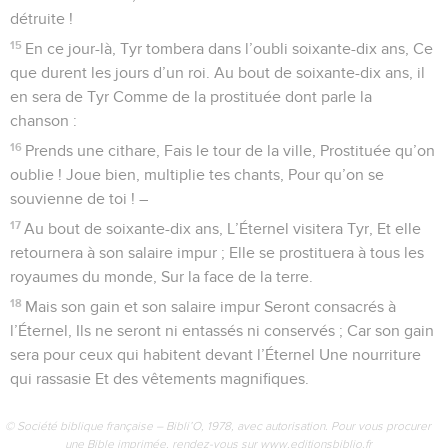
détruite !
15
En ce jour-là, Tyr tombera dans l’oubli soixante-dix ans, Ce
que durent les jours d’un roi. Au bout de soixante-dix ans, il
en sera de Tyr Comme de la prostituée dont parle la
chanson :
16
Prends une cithare, Fais le tour de la ville, Prostituée qu’on
oublie ! Joue bien, multiplie tes chants, Pour qu’on se
souvienne de toi ! –
17
Au bout de soixante-dix ans, L’Éternel visitera Tyr, Et elle
retournera à son salaire impur ; Elle se prostituera à tous les
royaumes du monde, Sur la face de la terre.
18
Mais son gain et son salaire impur Seront consacrés à
l’Éternel, Ils ne seront ni entassés ni conservés ; Car son gain
sera pour ceux qui habitent devant l’Éternel Une nourriture
qui rassasie Et des vêtements magnifiques.
© Société biblique française – Bibli’O, 1978, avec autorisation. Pour vous procurer
une Bible imprimée, rendez-vous sur www.editionsbiblio.fr