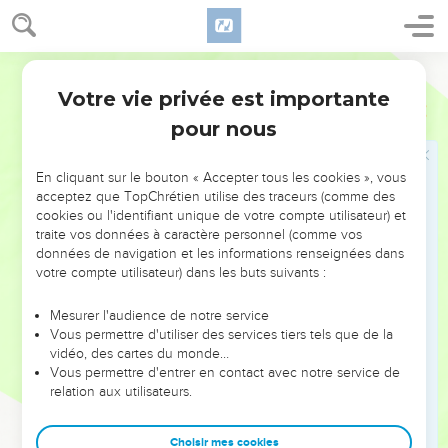
Ésaïe se promène sans vêtements ni
chaussures
Segond 1978 (Colombe)
1
L’année de son arrivée à Asdod, le Tartân envoyé par
Votre vie privée est importante
Esaïe
20
Sargon, roi d’Assyrie, combattit Asdod et s’en empara.
pour nous
2
C’était l’époque où l’Éternel avait parlé par l’intermédiaire
d’Ésaïe, fils d’Amots. Il avait dit : Va, détache le sac de tes
En cliquant sur le bouton « Accepter tous les cookies », vous
reins et ôte tes sandales de tes pieds. Il fit ainsi, marcha nu et
acceptez que TopChrétien utilise des traceurs (comme des
déchaussé.
cookies ou l'identifiant unique de votre compte utilisateur) et
traite vos données à caractère personnel (comme vos
3
L’Éternel dit : De même que mon serviteur Ésaïe a marché
données de navigation et les informations renseignées dans
nu et déchaussé, ce sera pour trois ans un signe et un
votre compte utilisateur) dans les buts suivants :
présage pour l’Égypte et pour l’Éthiopie –
4
de même le roi d’Assyrie emmènera les captifs égyptiens
Mesurer l'audience de notre service
Vous permettre d'utiliser des services tiers tels que de la
et les déportés éthiopiens, les jeunes et les vieux, nus et
vidéo, des cartes du monde…
déchaussés et le dos dévêtu, honte pour l’Égypte !
Vous permettre d'entrer en contact avec notre service de
5
relation aux utilisateurs.
Ainsi ils seront dans l’effroi et la honte à cause de
l’Éthiopie, leur espoir, et de l’Égypte, leur parure ;
Choisir mes cookies
6
les habitants de cette côte diront en ce jour : Voilà bien