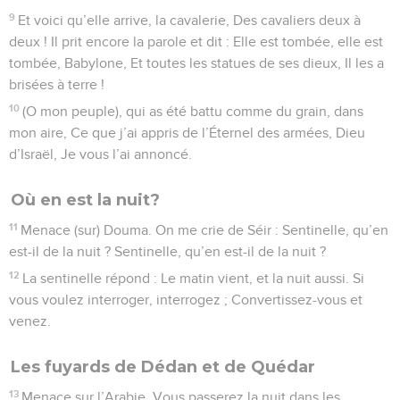
9
Et voici qu’elle arrive, la cavalerie, Des cavaliers deux à
deux ! Il prit encore la parole et dit : Elle est tombée, elle est
tombée, Babylone, Et toutes les statues de ses dieux, Il les a
brisées à terre !
10
(O mon peuple), qui as été battu comme du grain, dans
mon aire, Ce que j’ai appris de l’Éternel des armées, Dieu
d’Israël, Je vous l’ai annoncé.
Où en est la nuit?
11
Menace (sur) Douma. On me crie de Séir : Sentinelle, qu’en
est-il de la nuit ? Sentinelle, qu’en est-il de la nuit ?
12
La sentinelle répond : Le matin vient, et la nuit aussi. Si
vous voulez interroger, interrogez ; Convertissez-vous et
venez.
Les fuyards de Dédan et de Quédar
13
Menace sur l’Arabie. Vous passerez la nuit dans les