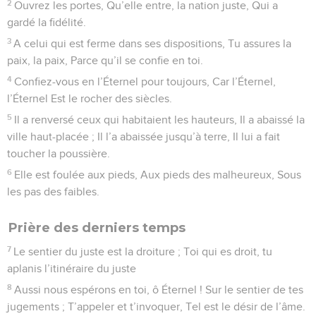
2
Ouvrez les portes, Qu’elle entre, la nation juste, Qui a
gardé la fidélité.
3
A celui qui est ferme dans ses dispositions, Tu assures la
paix, la paix, Parce qu’il se confie en toi.
4
Confiez-vous en l’Éternel pour toujours, Car l’Éternel,
l’Éternel Est le rocher des siècles.
5
Il a renversé ceux qui habitaient les hauteurs, Il a abaissé la
ville haut-placée ; Il l’a abaissée jusqu’à terre, Il lui a fait
toucher la poussière.
6
Elle est foulée aux pieds, Aux pieds des malheureux, Sous
les pas des faibles.
Prière des derniers temps
7
Le sentier du juste est la droiture ; Toi qui es droit, tu
aplanis l’itinéraire du juste
8
Aussi nous espérons en toi, ô Éternel ! Sur le sentier de tes
jugements ; T’appeler et t’invoquer, Tel est le désir de l’âme.