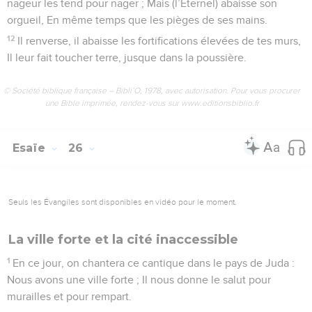
nageur les tend pour nager ; Mais (l’Éternel) abaisse son
orgueil, En même temps que les pièges de ses mains.
12
Il renverse, il abaisse les fortifications élevées de tes murs,
Il leur fait toucher terre, jusque dans la poussière.
© Société biblique française – Bibli’O, 1978, avec autorisation. Pour vous procurer
une Bible imprimée, rendez-vous sur www.editionsbiblio.fr
Esaïe
26
Seuls les Évangiles sont disponibles en vidéo pour le moment.
La ville forte et la cité inaccessible
1
En ce jour, on chantera ce cantique dans le pays de Juda :
Nous avons une ville forte ; Il nous donne le salut pour
murailles et pour rempart.