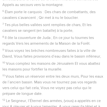
Appels au secours vers la montagne.
6
Élam porte le carquois : Des chars de combattants, des
cavaliers s’avancent ; Qir met à nu le bouclier.
7
Tes plus belles vallées sont remplies de chars, Et les
cavaliers se rangent (en bataille) à la porte,
8
Il ôte la couverture de Juda ; En ce jour tu tournes tes
regards Vers les armements de la Maison de la Forêt.
9
Vous voyez les brèches nombreuses faites à la ville de
David, Vous faites provisions d’eau dans le bassin inférieur,
10
Vous comptez les maisons de Jérusalem Et vous abattez
les maisons pour fortifier la muraille.
11
Vous faites un réservoir entre les deux murs, Pour les eaux
de l’ancien bassin. Mais vous ne tournez pas vos regards
vers celui qui fait cela, Vous ne voyez pas celui qui le
prépare de longue date.
12
Le Seigneur, l’Éternel des armées, (vous) a appelés en ce
jour A pleurer et à vous lamenter, A vous raser (la tête) et à