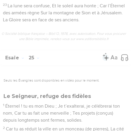
23
La lune sera confuse, Et le soleil aura honte ; Car l’Éternel
des armées règne Sur la montagne de Sion et à Jérusalem.
La Gloire sera en face de ses anciens.
© Société biblique française – Bibli’O, 1978, avec autorisation. Pour vous procurer
une Bible imprimée, rendez-vous sur www.editionsbiblio.fr
Esaïe
25
Seuls les Évangiles sont disponibles en vidéo pour le moment.
Le Seigneur, refuge des fidèles
1
Éternel ! tu es mon Dieu ; Je t’exalterai, je célébrerai ton
nom, Car tu as fait une merveille ; Tes projets (conçus)
depuis longtemps sont fermes, solides.
2
Car tu as réduit la ville en un monceau (de pierres), La cité