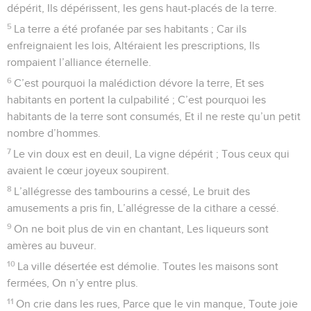
dépérit, Ils dépérissent, les gens haut-placés de la terre.
5
La terre a été profanée par ses habitants ; Car ils
enfreignaient les lois, Altéraient les prescriptions, Ils
rompaient l’alliance éternelle.
6
C’est pourquoi la malédiction dévore la terre, Et ses
habitants en portent la culpabilité ; C’est pourquoi les
habitants de la terre sont consumés, Et il ne reste qu’un petit
nombre d’hommes.
7
Le vin doux est en deuil, La vigne dépérit ; Tous ceux qui
avaient le cœur joyeux soupirent.
8
L’allégresse des tambourins a cessé, Le bruit des
amusements a pris fin, L’allégresse de la cithare a cessé.
9
On ne boit plus de vin en chantant, Les liqueurs sont
amères au buveur.
10
La ville désertée est démolie. Toutes les maisons sont
fermées, On n’y entre plus.
11
On crie dans les rues, Parce que le vin manque, Toute joie