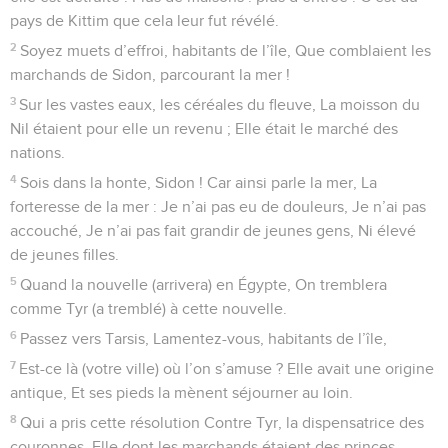
pays de Kittim que cela leur fut révélé.
2
Soyez muets d’effroi, habitants de l’île, Que comblaient les
marchands de Sidon, parcourant la mer !
3
Sur les vastes eaux, les céréales du fleuve, La moisson du
Nil étaient pour elle un revenu ; Elle était le marché des
nations.
4
Sois dans la honte, Sidon ! Car ainsi parle la mer, La
forteresse de la mer : Je n’ai pas eu de douleurs, Je n’ai pas
accouché, Je n’ai pas fait grandir de jeunes gens, Ni élevé
de jeunes filles.
5
Quand la nouvelle (arrivera) en Égypte, On tremblera
comme Tyr (a tremblé) à cette nouvelle.
6
Passez vers Tarsis, Lamentez-vous, habitants de l’île,
7
Est-ce là (votre ville) où l’on s’amuse ? Elle avait une origine
antique, Et ses pieds la mènent séjourner au loin.
8
Qui a pris cette résolution Contre Tyr, la dispensatrice des
couronnes, Elle dont les marchands étaient des princes,