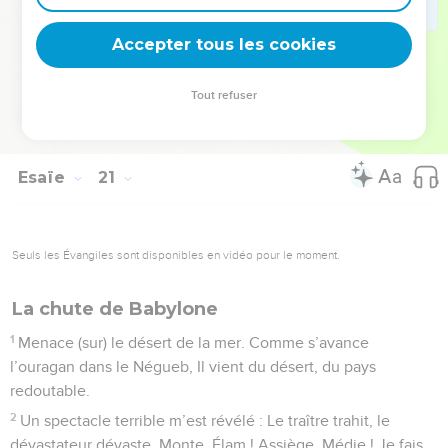
notre espoir, notre refuge pour être secourus, pour être
Accepter tous les cookies
délivrés du roi d’Assyrie ! Comment échapperons-nous ?
© Société biblique française – Bibli’O, 1978, avec autorisation. Pour vous procurer
Tout refuser
une Bible imprimée, rendez-vous sur www.editionsbiblio.fr
Esaïe
21
Seuls les Évangiles sont disponibles en vidéo pour le moment.
La chute de Babylone
1
Menace (sur) le désert de la mer. Comme s’avance
l’ouragan dans le Négueb, Il vient du désert, du pays
redoutable.
2
Un spectacle terrible m’est révélé : Le traître trahit, le
dévastateur dévaste. Monte, Élam ! Assiège, Médie ! Je fais