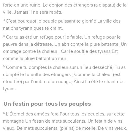
forte en une ruine, Le donjon des étrangers (a disparu) de la
ville, Jamais il ne sera rebâti.
3
C’est pourquoi le peuple puissant te glorifie La ville des
nations tyranniques te craint.
4
Car tu as été un refuge pour le faible, Un refuge pour le
pauvre dans la détresse, Un abri contre la pluie battante, Un
ombrage contre la chaleur ; Car le souffle des tyrans Est
comme la pluie battant un mur.
5
Comme tu domptes la chaleur sur un lieu desséché, Tu as
dompté le tumulte des étrangers ; Comme la chaleur (est
étouffée) par l’ombre d’un nuage, Ainsi l’a été le chant des
tyrans.
Un festin pour tous les peuples
6
L’Éternel des armées fera Pour tous les peuples, sur cette
montagne Un festin de mets succulents, Un festin de vins
vieux, De mets succulents, (pleins) de mœlle, De vins vieux,