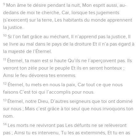
9
Mon âme te désire pendant la nuit, Mon esprit aussi, au-
dedans de moi te cherche, Car, lorsque tes jugements
(s’exercent) sur la terre, Les habitants du monde apprennent
la justice.
10
Si l’on fait grâce au méchant, Il n’apprend pas la justice, Il
se livre au mal dans le pays de la droiture Et il n’a pas égard à
la majesté de l’Éternel.
11
Éternel, ta main est si haute Qu’ils ne l’aperçoivent pas. Ils
verront ton zèle pour le peuple Et ils en seront honteux ;
Ainsi le feu dévorera tes ennemis.
12
Éternel, tu mets en nous la paix, Car tout ce que nous
faisons C’est toi qui l’accomplis pour nous.
13
Éternel, notre Dieu, D’autres seigneurs que toi ont dominé
sur nous ; Mais c’est grâce à toi seul que nous invoquons ton
nom.
14
Les morts ne revivront pas Les défunts ne se relèveront
pas ; Ainsi tu es intervenu, Tu les as exterminés, Et tu en as