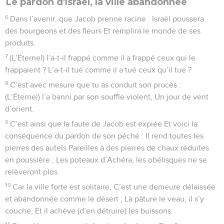
Le pardon d'Israël, la ville abandonnée
6
Dans l’avenir, que Jacob prenne racine : Israël poussera
des bourgeons et des fleurs Et remplira le monde de ses
produits.
7
(L’Éternel) l’a-t-il frappé comme il a frappé ceux qui le
frappaient ? L’a-t-il tué comme il a tué ceux qu’il tue ?
8
C’est avec mesure que tu as conduit son procès :
(L’Éternel) l’a banni par son souffle violent, Un jour de vent
d’orient.
9
C’est ainsi que la faute de Jacob est expiée Et voici la
conséquence du pardon de son péché : Il rend toutes les
pierres des autels Pareilles à des pierres de chaux réduites
en poussière ; Les poteaux d’Achéra, les obélisques ne se
relèveront plus.
10
Car la ville forte est solitaire, C’est une demeure délaissée
et abandonnée comme le désert ; Là pâture le veau, il s’y
couche, Et il achève (d’en détruire) les buissons.
11