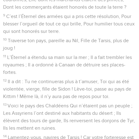
Dont les commerçants étaient honorés de toute la terre ?
9
C’est l’Éternel des armées qui a pris cette résolution, Pour
blesser l’orgueil de tout ce qui brille, Pour humilier tous ceux
qui sont honorés sur terre.
10
Traverse ton pays, pareille au Nil, Fille de Tarsis, plus de
joug !
11
L’Éternel a étendu sa main sur la mer ; Il a fait trembler les
royaumes ; Il a ordonné à Canaan de détruire ses places-
fortes.
12
Il a dit : Tu ne continueras plus à t’amuser, Toi qui as été
violentée, vierge, fille de Sidon ! Lève-toi, passe au pays de
Kittim ! Même là, il n’y aura pas de repos pour toi.
13
Voici le pays des Chaldéens Qui n’étaient pas un peuple ;
Les Assyriens l’ont destiné aux habitants du désert ; Ils
élèvent des tours de garde, Ils renversent les donjons de Tyr,
Ils les mettent en ruines.
14
Lamentez-vous, navires de Tarsis ! Car votre forteresse est