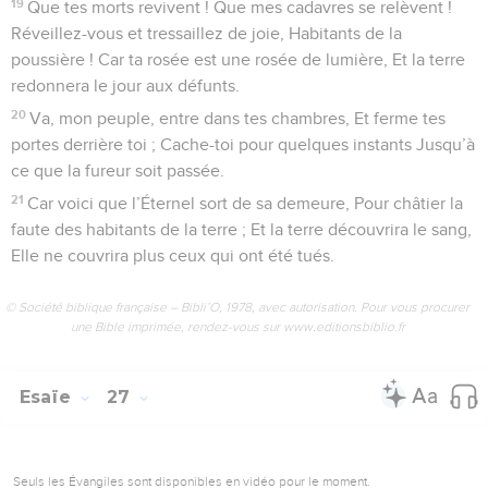
19
Que tes morts revivent ! Que mes cadavres se relèvent !
Réveillez-vous et tressaillez de joie, Habitants de la
poussière ! Car ta rosée est une rosée de lumière, Et la terre
redonnera le jour aux défunts.
20
Va, mon peuple, entre dans tes chambres, Et ferme tes
portes derrière toi ; Cache-toi pour quelques instants Jusqu’à
ce que la fureur soit passée.
21
Car voici que l’Éternel sort de sa demeure, Pour châtier la
faute des habitants de la terre ; Et la terre découvrira le sang,
Elle ne couvrira plus ceux qui ont été tués.
© Société biblique française – Bibli’O, 1978, avec autorisation. Pour vous procurer
une Bible imprimée, rendez-vous sur www.editionsbiblio.fr
Esaïe
27
Seuls les Évangiles sont disponibles en vidéo pour le moment.