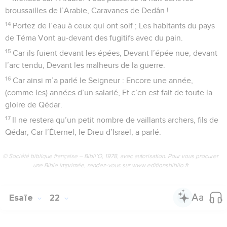
broussailles de l’Arabie, Caravanes de Dedân !
14
Portez de l’eau à ceux qui ont soif ; Les habitants du pays
de Téma Vont au-devant des fugitifs avec du pain.
15
Car ils fuient devant les épées, Devant l’épée nue, devant
l’arc tendu, Devant les malheurs de la guerre.
16
Car ainsi m’a parlé le Seigneur : Encore une année,
(comme les) années d’un salarié, Et c’en est fait de toute la
gloire de Qédar.
17
Il ne restera qu’un petit nombre de vaillants archers, fils de
Qédar, Car l’Éternel, le Dieu d’Israël, a parlé.
© Société biblique française – Bibli’O, 1978, avec autorisation. Pour vous procurer
une Bible imprimée, rendez-vous sur www.editionsbiblio.fr
Esaïe
22