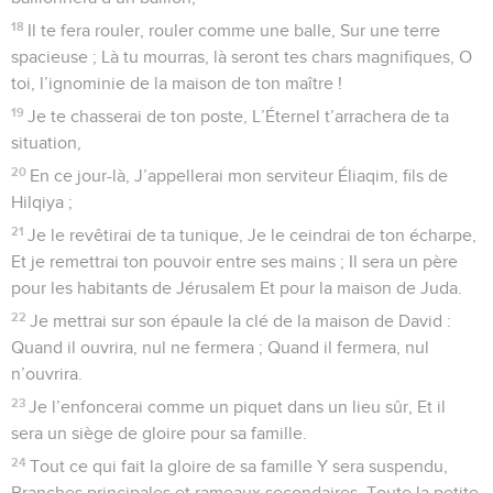
18
Il te fera rouler, rouler comme une balle, Sur une terre
spacieuse ; Là tu mourras, là seront tes chars magnifiques, O
toi, l’ignominie de la maison de ton maître !
19
Je te chasserai de ton poste, L’Éternel t’arrachera de ta
situation,
20
En ce jour-là, J’appellerai mon serviteur Éliaqim, fils de
Hilqiya ;
21
Je le revêtirai de ta tunique, Je le ceindrai de ton écharpe,
Et je remettrai ton pouvoir entre ses mains ; Il sera un père
pour les habitants de Jérusalem Et pour la maison de Juda.
22
Je mettrai sur son épaule la clé de la maison de David :
Quand il ouvrira, nul ne fermera ; Quand il fermera, nul
n’ouvrira.
23
Je l’enfoncerai comme un piquet dans un lieu sûr, Et il
sera un siège de gloire pour sa famille.
24
Tout ce qui fait la gloire de sa famille Y sera suspendu,
Branches principales et rameaux secondaires, Toute la petite