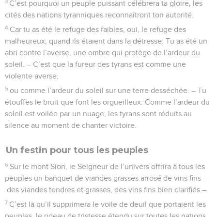
3
C’est pourquoi un peuple puissant célébrera ta gloire, les
cités des nations tyranniques reconnaîtront ton autorité.
4
Car tu as été le refuge des faibles, oui, le refuge des
malheureux, quand ils étaient dans la détresse. Tu as été un
abri contre l’averse, une ombre qui protège de l’ardeur du
soleil. – C’est que la fureur des tyrans est comme une
violente averse,
5
ou comme l’ardeur du soleil sur une terre desséchée. – Tu
étouffes le bruit que font les orgueilleux. Comme l’ardeur du
soleil est voilée par un nuage, les tyrans sont réduits au
silence au moment de chanter victoire.
Un festin pour tous les peuples
6
Sur le mont Sion, le Seigneur de l’univers offrira à tous les
peuples un banquet de viandes grasses arrosé de vins fins –
des viandes tendres et grasses, des vins fins bien clarifiés –.
7
C’est là qu’il supprimera le voile de deuil que portaient les
peuples, le rideau de tristesse étendu sur toutes les nations.