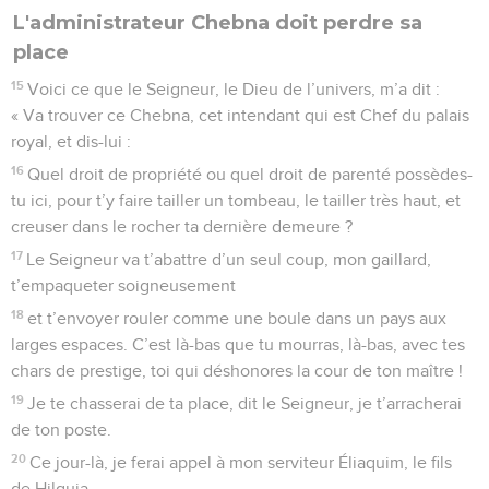
L'administrateur Chebna doit perdre sa
place
15
Voici ce que le Seigneur, le Dieu de l’univers, m’a dit :
« Va trouver ce Chebna, cet intendant qui est Chef du palais
royal, et dis-lui :
16
Quel droit de propriété ou quel droit de parenté possèdes-
tu ici, pour t’y faire tailler un tombeau, le tailler très haut, et
creuser dans le rocher ta dernière demeure ?
17
Le Seigneur va t’abattre d’un seul coup, mon gaillard,
t’empaqueter soigneusement
18
et t’envoyer rouler comme une boule dans un pays aux
larges espaces. C’est là-bas que tu mourras, là-bas, avec tes
chars de prestige, toi qui déshonores la cour de ton maître !
19
Je te chasserai de ta place, dit le Seigneur, je t’arracherai
de ton poste.
20
Ce jour-là, je ferai appel à mon serviteur Éliaquim, le fils
de Hilquia.