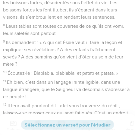
les boissons fortes, désorientés sous l’effet du vin. Les
boissons fortes les font tituber, ils s’égarent dans leurs
visions, ils s’embrouillent en rendant leurs sentences.
8
Leurs tables sont toutes couvertes de ce qu’ils ont vomi,
leurs saletés sont partout.
9
Ils demandent : « A qui cet Ésaïe veut-il faire la leçon et
expliquer ses révélations ? A des enfants fraîchement
sevrés ? A des bambins qu’on vient d’ôter du sein de leur
mère ?
10
Écoutez-le : Blablabla, blablabla, et patati et patata. »
11
Eh bien, c’est dans un langage inintelligible, dans une
langue étrangère, que le Seigneur va désormais s’adresser à
ce peuple !
12
Il leur avait pourtant dit : « Ici vous trouverez du répit ;
laissez-y se reposer ceux qui sont fatigués. C’est un endroit
tranquille. » Mais ils n’ont rien voulu entendre.
13
Alors la parole du Seigneur sera pour eux aussi dénuée de
Contenus
Versions
Commentaires
Strong
Dictionnaire