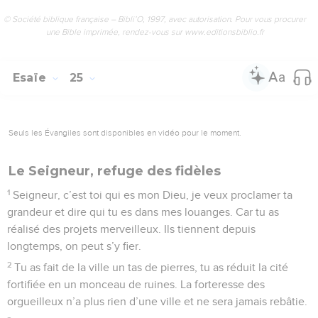
© Société biblique française – Bibli’O, 1997, avec autorisation. Pour vous procurer
une Bible imprimée, rendez-vous sur www.editionsbiblio.fr
Esaïe
25
Seuls les Évangiles sont disponibles en vidéo pour le moment.
Le Seigneur, refuge des fidèles
1
Seigneur, c’est toi qui es mon Dieu, je veux proclamer ta
grandeur et dire qui tu es dans mes louanges. Car tu as
réalisé des projets merveilleux. Ils tiennent depuis
longtemps, on peut s’y fier.
2
Tu as fait de la ville un tas de pierres, tu as réduit la cité
fortifiée en un monceau de ruines. La forteresse des
orgueilleux n’a plus rien d’une ville et ne sera jamais rebâtie.