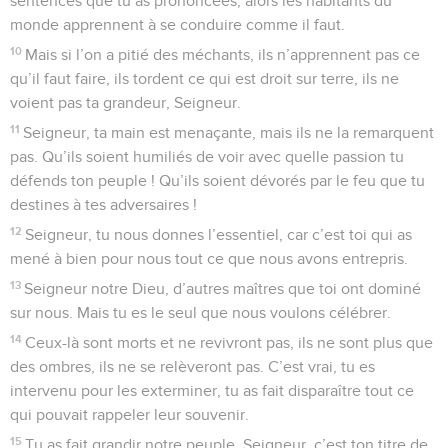
sentences que tu as prononcées, alors les habitants du
monde apprennent à se conduire comme il faut.
10
Mais si l’on a pitié des méchants, ils n’apprennent pas ce
qu’il faut faire, ils tordent ce qui est droit sur terre, ils ne
voient pas ta grandeur, Seigneur.
11
Seigneur, ta main est menaçante, mais ils ne la remarquent
pas. Qu’ils soient humiliés de voir avec quelle passion tu
défends ton peuple ! Qu’ils soient dévorés par le feu que tu
destines à tes adversaires !
12
Seigneur, tu nous donnes l’essentiel, car c’est toi qui as
mené à bien pour nous tout ce que nous avons entrepris.
13
Seigneur notre Dieu, d’autres maîtres que toi ont dominé
sur nous. Mais tu es le seul que nous voulons célébrer.
14
Ceux-là sont morts et ne revivront pas, ils ne sont plus que
des ombres, ils ne se relèveront pas. C’est vrai, tu es
intervenu pour les exterminer, tu as fait disparaître tout ce
qui pouvait rappeler leur souvenir.
15
Tu as fait grandir notre peuple, Seigneur, c’est ton titre de