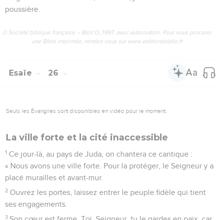
poussière.
© Société biblique française – Bibli’O, 1997, avec autorisation. Pour vous procurer
une Bible imprimée, rendez-vous sur www.editionsbiblio.fr
Esaïe
26
Seuls les Évangiles sont disponibles en vidéo pour le moment.
La ville forte et la cité inaccessible
1
Ce jour-là, au pays de Juda, on chantera ce cantique :
« Nous avons une ville forte. Pour la protéger, le Seigneur y a
placé murailles et avant-mur.
2
Ouvrez les portes, laissez entrer le peuple fidèle qui tient
ses engagements.
3
Son cœur est ferme. Toi, Seigneur, tu le gardes en paix, car