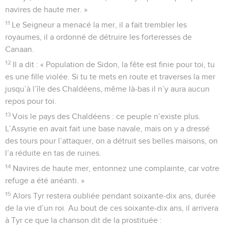
navires de haute mer. »
11
Le Seigneur a menacé la mer, il a fait trembler les
royaumes, il a ordonné de détruire les forteresses de
Canaan.
12
Il a dit : « Population de Sidon, la fête est finie pour toi, tu
es une fille violée. Si tu te mets en route et traverses la mer
jusqu’à l’île des Chaldéens, même là-bas il n’y aura aucun
repos pour toi.
13
Vois le pays des Chaldéens : ce peuple n’existe plus.
L’Assyrie en avait fait une base navale, mais on y a dressé
des tours pour l’attaquer, on a détruit ses belles maisons, on
l’a réduite en tas de ruines.
14
Navires de haute mer, entonnez une complainte, car votre
refuge a été anéanti. »
15
Alors Tyr restera oubliée pendant soixante-dix ans, durée
de la vie d’un roi. Au bout de ces soixante-dix ans, il arrivera
à Tyr ce que la chanson dit de la prostituée :