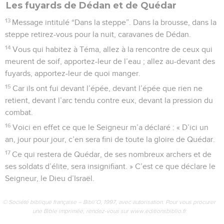
Les fuyards de Dédan et de Quédar
13
Message intitulé “Dans la steppe”. Dans la brousse, dans la
steppe retirez-vous pour la nuit, caravanes de Dédan.
14
Vous qui habitez à Téma, allez à la rencontre de ceux qui
meurent de soif, apportez-leur de l’eau ; allez au-devant des
fuyards, apportez-leur de quoi manger.
15
Car ils ont fui devant l’épée, devant l’épée que rien ne
retient, devant l’arc tendu contre eux, devant la pression du
combat.
16
Voici en effet ce que le Seigneur m’a déclaré : « D’ici un
an, jour pour jour, c’en sera fini de toute la gloire de Quédar.
17
Ce qui restera de Quédar, de ses nombreux archers et de
ses soldats d’élite, sera insignifiant. » C’est ce que déclare le
Seigneur, le Dieu d’Israël.
© Société biblique française – Bibli’O, 1997, avec autorisation. Pour vous procurer
une Bible imprimée, rendez-vous sur www.editionsbiblio.fr