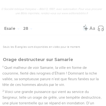
© Société biblique française – Bibli’O, 1997, avec autorisation. Pour vous procurer
une Bible imprimée, rendez-vous sur www.editionsbiblio.fr
Esaïe
28
Seuls les Évangiles sont disponibles en vidéo pour le moment.
Orage destructeur sur Samarie
1
Quel malheur de voir Samarie, la ville en forme de
couronne, fierté des ivrognes d’Éfraïm ! Dominant la riche
vallée, sa somptueuse parure n’est que fleurs fanées sur la
tête de ces hommes abrutis par le vin.
2
Voici une grande puissance qui vient au service du
Seigneur, telle un orage de grêle, une tempête destructrice,
une pluie torrentielle qui se répand en inondation. D’un