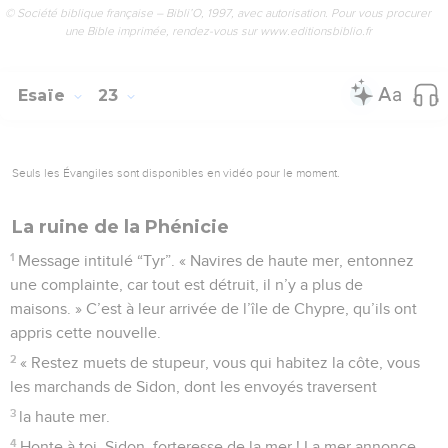
© Société biblique française – Bibli’O, 1997, avec autorisation. Pour vous procurer
une Bible imprimée, rendez-vous sur www.editionsbiblio.fr
Esaïe
23
Seuls les Évangiles sont disponibles en vidéo pour le moment.
La ruine de la Phénicie
1
Message intitulé “Tyr”. « Navires de haute mer, entonnez
une complainte, car tout est détruit, il n’y a plus de
maisons. » C’est à leur arrivée de l’île de Chypre, qu’ils ont
appris cette nouvelle.
2
« Restez muets de stupeur, vous qui habitez la côte, vous
les marchands de Sidon, dont les envoyés traversent
3
la haute mer.
4
Honte à toi, Sidon, forteresse de la mer ! La mer annonce