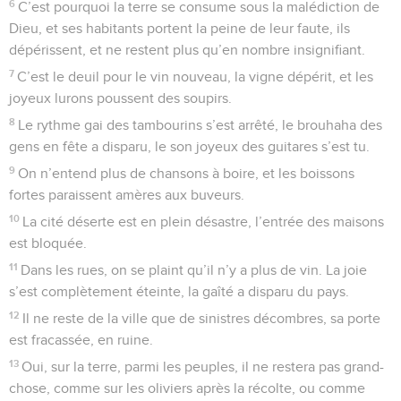
6
C’est pourquoi la terre se consume sous la malédiction de
Dieu, et ses habitants portent la peine de leur faute, ils
dépérissent, et ne restent plus qu’en nombre insignifiant.
7
C’est le deuil pour le vin nouveau, la vigne dépérit, et les
joyeux lurons poussent des soupirs.
8
Le rythme gai des tambourins s’est arrêté, le brouhaha des
gens en fête a disparu, le son joyeux des guitares s’est tu.
9
On n’entend plus de chansons à boire, et les boissons
fortes paraissent amères aux buveurs.
10
La cité déserte est en plein désastre, l’entrée des maisons
est bloquée.
11
Dans les rues, on se plaint qu’il n’y a plus de vin. La joie
s’est complètement éteinte, la gaîté a disparu du pays.
12
Il ne reste de la ville que de sinistres décombres, sa porte
est fracassée, en ruine.
13
Oui, sur la terre, parmi les peuples, il ne restera pas grand-
chose, comme sur les oliviers après la récolte, ou comme