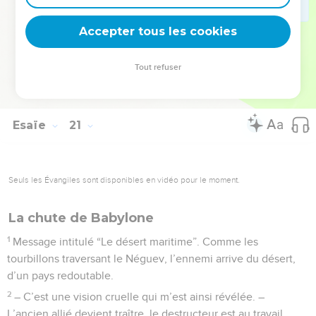
et délivrance face au roi d’Assyrie... Où allons-nous
Accepter tous les cookies
maintenant trouver le salut ? »
© Société biblique française – Bibli’O, 1997, avec autorisation. Pour vous procurer
Tout refuser
une Bible imprimée, rendez-vous sur www.editionsbiblio.fr
Esaïe
21
Seuls les Évangiles sont disponibles en vidéo pour le moment.
La chute de Babylone
1
Message intitulé “Le désert maritime”. Comme les
tourbillons traversant le Néguev, l’ennemi arrive du désert,
d’un pays redoutable.
2
– C’est une vision cruelle qui m’est ainsi révélée. –
L’ancien allié devient traître, le destructeur est au travail.