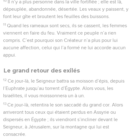
10
Il n’y a plus personne dans la ville fortifiée ; elle est là,
dépeuplée, abandonnée, désertée. Les veaux y paissent, y
font leur gîte et broutent les feuilles des buissons.
11
Quand les rameaux sont secs, ils se cassent, les femmes
viennent en faire du feu. Vraiment ce peuple n’a rien
compris. C’est pourquoi son Créateur n’a plus pour lui
aucune affection, celui qui l’a formé ne lui accorde aucun
appui.
Le grand retour des exilés
12
Ce jour-là, le Seigneur battra sa moisson d’épis, depuis
l’Euphrate jusqu’au torrent d’Égypte. Alors vous, les
Israélites, il vous moissonnera un à un.
13
Ce jour-là, retentira le son saccadé du grand cor. Alors
arriveront tous ceux qui étaient perdus en Assyrie ou
dispersés en Égypte ; ils viendront s’incliner devant le
Seigneur, à Jérusalem, sur la montagne qui lui est
consacrée.