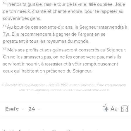
16
Prends ta guitare, fais le tour de la ville, fille oubliée. Joue
de ton mieux, chante et chante encore, pour te rappeler au
souvenir des gens.
17
Au bout de ces soixante-dix ans, le Seigneur interviendra à
Tyr. Elle recommencera à gagner de l’argent en se
prostituant à tous les royaumes du monde.
18
Mais ses profits et ses gains seront consacrés au Seigneur.
On ne les amassera pas, on ne les conservera pas, mais ils
serviront à nourrir, à rassasier et à vêtir somptueusement
ceux qui habitent en présence du Seigneur.
© Société biblique française – Bibli’O, 1997, avec autorisation. Pour vous procurer
une Bible imprimée, rendez-vous sur www.editionsbiblio.fr
Esaïe
24