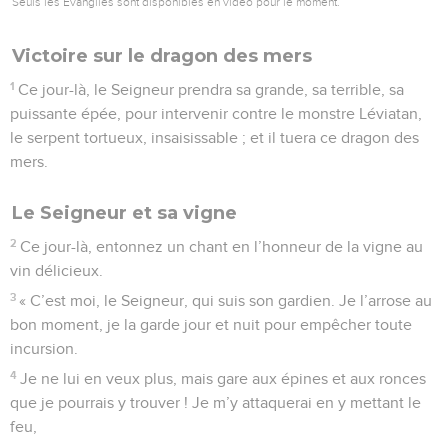
Seuls les Évangiles sont disponibles en vidéo pour le moment.
Victoire sur le dragon des mers
1
Ce jour-là, le Seigneur prendra sa grande, sa terrible, sa
puissante épée, pour intervenir contre le monstre Léviatan,
le serpent tortueux, insaisissable ; et il tuera ce dragon des
mers.
Le Seigneur et sa vigne
2
Ce jour-là, entonnez un chant en l’honneur de la vigne au
vin délicieux.
3
« C’est moi, le Seigneur, qui suis son gardien. Je l’arrose au
bon moment, je la garde jour et nuit pour empêcher toute
incursion.
4
Je ne lui en veux plus, mais gare aux épines et aux ronces
que je pourrais y trouver ! Je m’y attaquerai en y mettant le
feu,