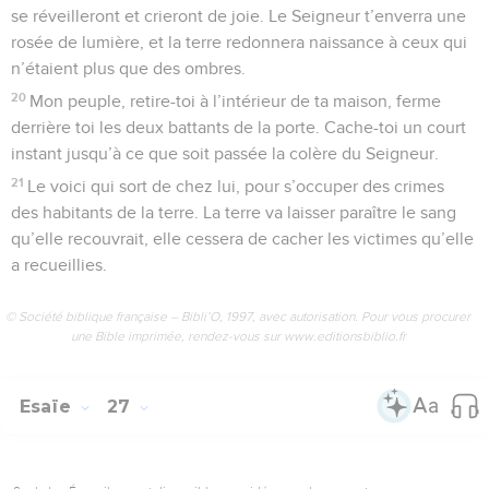
se réveilleront et crieront de joie. Le Seigneur t’enverra une
rosée de lumière, et la terre redonnera naissance à ceux qui
n’étaient plus que des ombres.
20
Mon peuple, retire-toi à l’intérieur de ta maison, ferme
derrière toi les deux battants de la porte. Cache-toi un court
instant jusqu’à ce que soit passée la colère du Seigneur.
21
Le voici qui sort de chez lui, pour s’occuper des crimes
des habitants de la terre. La terre va laisser paraître le sang
qu’elle recouvrait, elle cessera de cacher les victimes qu’elle
a recueillies.
© Société biblique française – Bibli’O, 1997, avec autorisation. Pour vous procurer
une Bible imprimée, rendez-vous sur www.editionsbiblio.fr
Esaïe
27