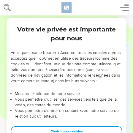
« Tu vas dénouer l’étoffe de deuil que tu portes autour des
reins et ôter les sandales que tu as aux pieds. » C’est ce
qu’avait fait Ésaïe ; il se promenait donc sans vêtements ni
Français Courant
chaussures.
Votre vie privée est importante
Esaïe
20
3
A l’époque de la prise d’Asdod, le Seigneur parla par la
pour nous
bouche d’Ésaïe : « Voilà trois ans, dit-il, que mon serviteur
Ésaïe se promène sans vêtements ni chaussures. C’est un
En cliquant sur le bouton « Accepter tous les cookies », vous
signe, un présage, qui concerne l’Égypte et l’Éthiopie.
acceptez que TopChrétien utilise des traceurs (comme des
cookies ou l'identifiant unique de votre compte utilisateur) et
4
Le roi d’Assyrie emmènera les Égyptiens prisonniers, il
traite vos données à caractère personnel (comme vos
déportera les Éthiopiens, jeunes et vieux. Ils partiront alors
données de navigation et les informations renseignées dans
sans vêtements ni chaussures, eux aussi. Le derrière nu,
votre compte utilisateur) dans les buts suivants :
quelle honte pour les Égyptiens !
Mesurer l'audience de notre service
5
Quel découragement, quelle déception pour ceux qui
Vous permettre d'utiliser des services tiers tels que de la
espéraient quelque chose de l’Éthiopie, ou qui se vantaient
vidéo, des cartes du monde…
de l’aide égyptienne ! »
Vous permettre d'entrer en contact avec notre service de
relation aux utilisateurs.
6
Ce jour-là, les populations de la côte où nous vivons
s’exclameront : « Voilà ce qui advient de nos espérances !
Choisir mes cookies
Nous comptions nous réfugier là-bas pour chercher secours