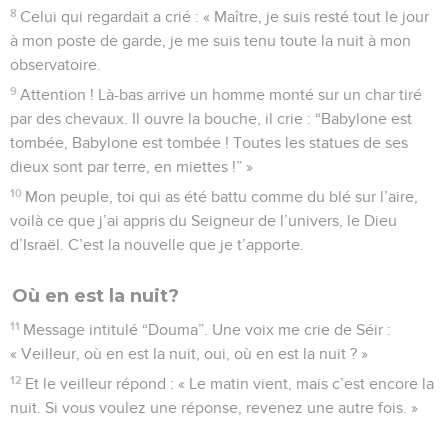
8
Celui qui regardait a crié : « Maître, je suis resté tout le jour
à mon poste de garde, je me suis tenu toute la nuit à mon
observatoire.
9
Attention ! Là-bas arrive un homme monté sur un char tiré
par des chevaux. Il ouvre la bouche, il crie : “Babylone est
tombée, Babylone est tombée ! Toutes les statues de ses
dieux sont par terre, en miettes !” »
10
Mon peuple, toi qui as été battu comme du blé sur l’aire,
voilà ce que j’ai appris du Seigneur de l’univers, le Dieu
d’Israël. C’est la nouvelle que je t’apporte.
Où en est la nuit?
11
Message intitulé “Douma”. Une voix me crie de Séir :
« Veilleur, où en est la nuit, oui, où en est la nuit ? »
12
Et le veilleur répond : « Le matin vient, mais c’est encore la
nuit. Si vous voulez une réponse, revenez une autre fois. »