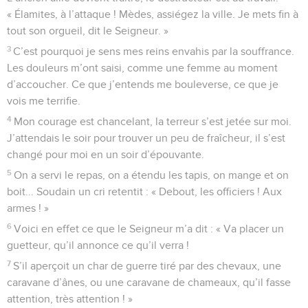
« Élamites, à l’attaque ! Mèdes, assiégez la ville. Je mets fin à
tout son orgueil, dit le Seigneur. »
3
C’est pourquoi je sens mes reins envahis par la souffrance.
Les douleurs m’ont saisi, comme une femme au moment
d’accoucher. Ce que j’entends me bouleverse, ce que je
vois me terrifie.
4
Mon courage est chancelant, la terreur s’est jetée sur moi.
J’attendais le soir pour trouver un peu de fraîcheur, il s’est
changé pour moi en un soir d’épouvante.
5
On a servi le repas, on a étendu les tapis, on mange et on
boit... Soudain un cri retentit : « Debout, les officiers ! Aux
armes ! »
6
Voici en effet ce que le Seigneur m’a dit : « Va placer un
guetteur, qu’il annonce ce qu’il verra !
7
S’il aperçoit un char de guerre tiré par des chevaux, une
caravane d’ânes, ou une caravane de chameaux, qu’il fasse
attention, très attention ! »