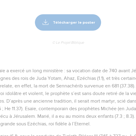
Télécharger le poster
© Le Projet Biblique
e a exercé un long ministère : sa vocation date de 740 avant Jésus
ègnes des rois de Juda Yotam, Ahaz, Ezéchias (1.1), et très cert
e relate, en effet, la mort de Sennachérib survenue en 681 (37.38)
i idolâtre et violent, le prophète s’est sans doute retiré de la v
es. D’après une ancienne tradition, il serait mort martyr, scié dans
16 ; He 11.37). Esaïe, contemporain des prophètes Michée (en Juda
cu à Jérusalem. Marié, il a eu au moins deux enfants (7.3 ; 8.3).
 grande sous Ezéchias, roi fidèle à l’Eternel.