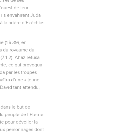
C.) et de ses
’ouest de leur
 ils envahirent Juda
à la prière d’Ezéchias
 (1 à 39), en
ois du royaume du
(7.1-2). Ahaz refusa
syrie, ce qui provoqua
da par les troupes
naîtra d’une « jeune
de David tant attendu,
dans le but de
 du peuple de l’Eternel
ie pour dévoiler la
 deux personnages dont