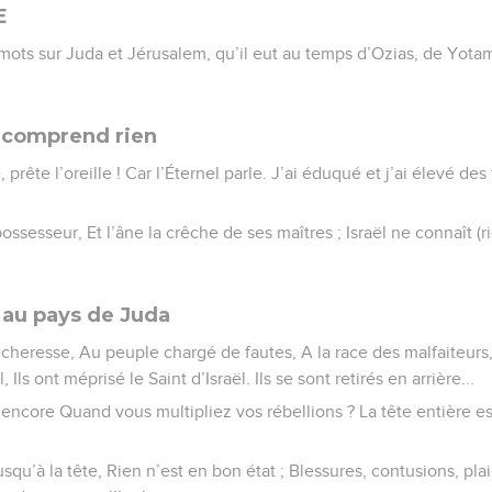
E
’Amots sur Juda et Jérusalem, qu’il eut au temps d’Ozias, de Yota
 comprend rien
prête l’oreille ! Car l’Éternel parle. J’ai éduqué et j’ai élevé des f
ssesseur, Et l’âne la crêche de ses maîtres ; Israël ne connaît (
t au pays de Juda
cheresse, Au peuple chargé de fautes, A la race des malfaiteurs, 
Ils ont méprisé le Saint d’Israël. Ils se sont retirés en arrière...
encore Quand vous multipliez vos rébellions ? La tête entière est
usqu’à la tête, Rien n’est en bon état ; Blessures, contusions, pla