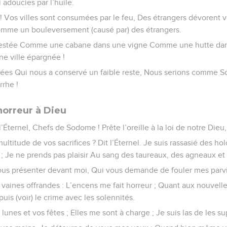
 adoucies par l’huile.
! Vos villes sont consumées par le feu, Des étrangers dévorent v
omme un bouleversement (causé par) des étrangers.
est restée Comme une cabane dans une vigne Comme une hutte d
 ville épargnée !
rmées Qui nous a conservé un faible reste, Nous serions comme
rhe !
 horreur à Dieu
l’Éternel, Chefs de Sodome ! Prête l’oreille à la loi de notre Die
 multitude de vos sacrifices ? Dit l’Éternel. Je suis rassasié des ho
 ; Je ne prends pas plaisir Au sang des taureaux, des agneaux et
s présenter devant moi, Qui vous demande de fouler mes parvi
vaines offrandes : L’encens me fait horreur ; Quant aux nouvelle
is (voir) le crime avec les solennités.
lunes et vos fêtes ; Elles me sont à charge ; Je suis las de les su