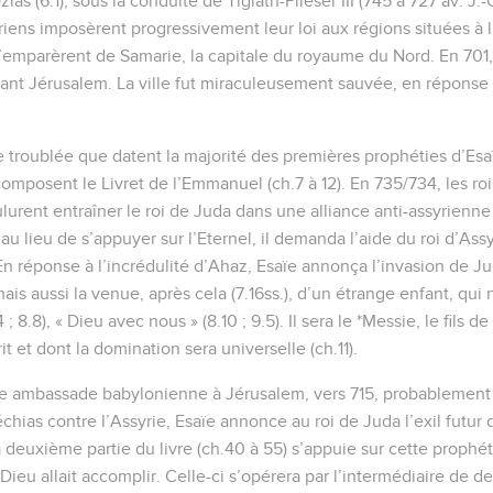
ias (6.1), sous la conduite de Tiglath-Piléser III (745 à 727 av. J.-
riens imposèrent progressivement leur loi aux régions situées à l
s s’emparèrent de Samarie, la capitale du royaume du Nord. En 701,
vant Jérusalem. La ville fut miraculeusement sauvée, en réponse 
 troublée que datent la majorité des premières prophéties d’Esaïe
 composent le Livret de l’Emmanuel (ch.7 à 12). En 735/734, les r
rent entraîner le roi de Juda dans une alliance anti-assyrienne 
s au lieu de s’appuyer sur l’Eternel, il demanda l’aide du roi d’As
En réponse à l’incrédulité d’Ahaz, Esaïe annonça l’invasion de Ju
mais aussi la venue, après cela (7.16ss.), d’un étrange enfant, qui 
 ; 8.8), « Dieu avec nous » (8.10 ; 9.5). Il sera le *Messie, le fils 
it et dont la domination sera universelle (ch.11).
ne ambassade babylonienne à Jérusalem, vers 715, probablement 
échias contre l’Assyrie, Esaïe annonce au roi de Juda l’exil futur
 deuxième partie du livre (ch.40 à 55) s’appuie sur cette prophét
 Dieu allait accomplir. Celle-ci s’opérera par l’intermédiaire de