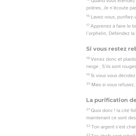
Quand vous étendez 
prières, Je n’écoute pa
16
Lavez-vous, purifiez-
17
Apprenez à faire le b
l’orphelin, Défendez la
Si vous restez re
18
Venez donc et plaido
neige ; S’ils sont roug
19
Si vous vous décidez
20
Mais si vous refusez,
La purification 
21
Quoi donc ! la cité fi
maintenant ce sont des 
22
Ton argent s’est cha
23
Tes chefs sont rebell