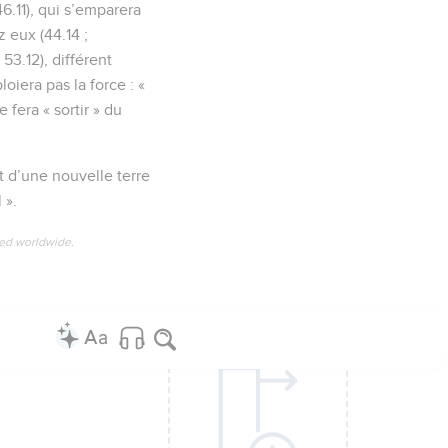
46.11), qui s’emparera
 eux (44.14 ;
 53.12), différent
loiera pas la force : «
 fera « sortir » du
t d’une nouvelle terre
 ».
ved worldwide.