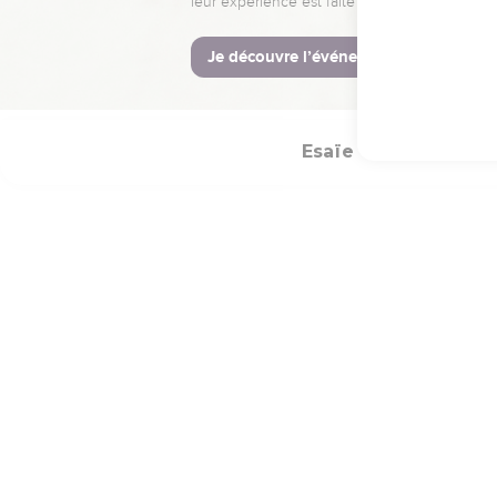
aromates !
© Société biblique français
Esaïe
Introducti