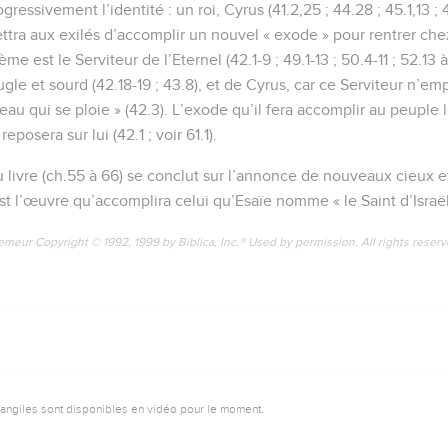
ressivement l’identité : un roi, Cyrus (41.2,25 ; 44.28 ; 45.1,13 ; 
tra aux exilés d’accomplir un nouvel « exode » pour rentrer chez
me est le Serviteur de l’Eternel (42.1-9 ; 49.1-13 ; 50.4-11 ; 52.13 à
ugle et sourd (42.18-19 ; 43.8), et de Cyrus, car ce Serviteur n’emp
seau qui se ploie » (42.3). L’exode qu’il fera accomplir au peuple le
reposera sur lui (42.1 ; voir 61.1).
u livre (ch.55 à 66) se conclut sur l’annonce de nouveaux cieux e
 est l’œuvre qu’accomplira celui qu’Esaïe nomme « le Saint d’Israël
emeur Copyright © 1992, 1999 by Biblica, Inc.® Used by permission. All rights reser
vangiles sont disponibles en vidéo pour le moment.