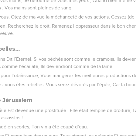
vos mains, Je détourne de vous mes yeux ; Quand bien même vo
s : Vos mains sont pleines de sang.
vous, Otez de ma vue la méchanceté de vos actions, Cessez (de f
ien, Recherchez le droit, Ramenez l’oppresseur dans le bon chemi
 veuve.
belles…
ns Dit l’Éternel. Si vos péchés sont comme le cramoisi, Ils devi
es comme l’écarlate, Ils deviendront comme de la laine.
 pour l’obéissance, Vous mangerez les meilleures productions du
 si vous êtes rebelles, Vous serez dévorés par l’épée, Car la bouc
de Jérusalem
dèle Est devenue une prostituée ! Elle était remplie de droiture, La
assassins !
ngé en scories, Ton vin a été coupé d’eau.
es Et complices des voleurs, Tous aiment les présents Et courent