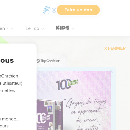
e sœur Le jour où l’on
Faire un don
e porte, Nous
ien ?
Le Top
yeux comme celle qui
nous
opChrétien
utilisateur)
tait pour son fruit
n et les
:
ents à ceux qui gardent
 du monde…
eurs.
Sur les monts des