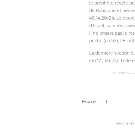
le prophète révèle prog
de Babylone et permet
48.14,20-21). Le deuxiè
d’Israël, serviteur ave
Il ne brisera pas le ro
péché (ch.53), l’Esprit 
La dernière section d
(65.17 ; 66.22). Telle
La Bible Du S
Esaïe
1
Seuls les É