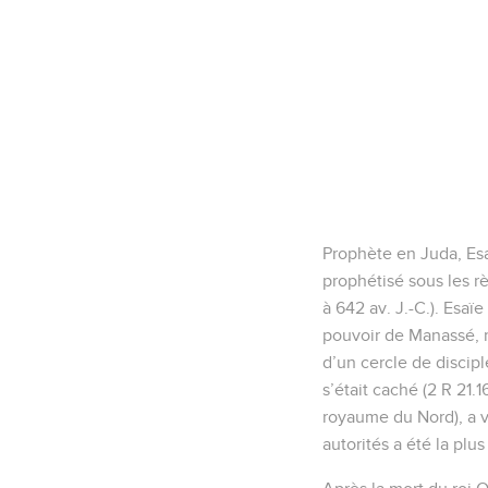
Prophète en Juda, Esaï
prophétisé sous les r
à 642 av. J.-C.). Esaï
pouvoir de Manassé, ro
d’un cercle de discipl
s’était caché (2 R 21.
royaume du Nord), a vé
autorités a été la plus