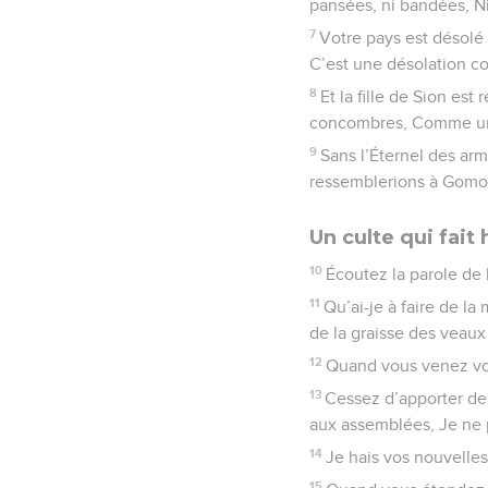
pansées, ni bandées, Ni
7
Votre pays est désolé 
C’est une désolation c
8
Et la fille de Sion 
concombres, Comme une
9
Sans l’Éternel des a
ressemblerions à Gomor
Un culte qui fait
10
Écoutez la parole de 
11
Qu’ai-je à faire de la
de la graisse des veaux
12
Quand vous venez vou
13
Cessez d’apporter de 
aux assemblées, Je ne pu
14
Je hais vos nouvelles 
15