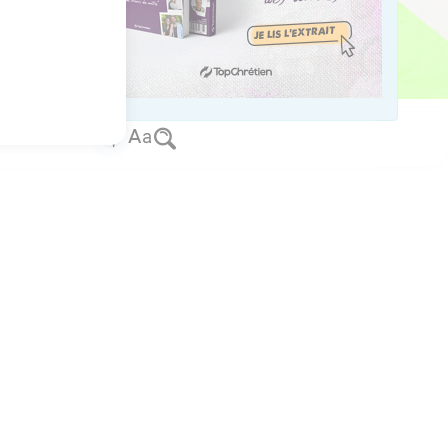
us sur www.editionsbiblio.fr