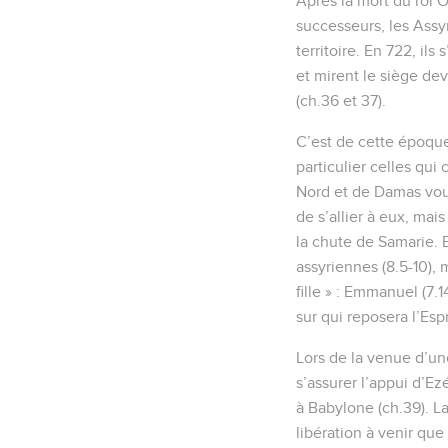
Après la mort du roi Oz
successeurs, les Assy
territoire. En 722, il
et mirent le siège de
(ch.36 et 37).
C’est de cette époque
particulier celles qui
Nord et de Damas voulu
de s’allier à eux, mai
la chute de Samarie. 
assyriennes (8.5-10), 
fille » : Emmanuel (7.14
sur qui reposera l’Espr
Lors de la venue d’u
s’assurer l’appui d’Ez
à Babylone (ch.39). La
libération à venir que