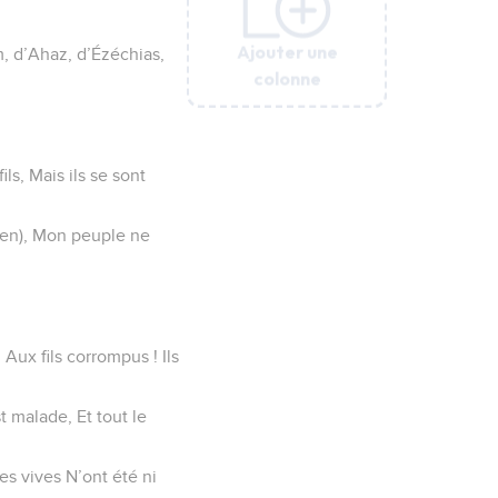
Ajouter une
Ajouter une
Ajouter une
Ajouter une
Ajouter une
m, d’Ahaz, d’Ézéchias,
colonne
colonne
colonne
colonne
colonne
ils, Mais ils se sont
rien), Mon peuple ne
Aux fils corrompus ! Ils
 malade, Et tout le
ies vives N’ont été ni