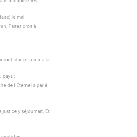
us multipliez les
aire) le mal.
n, Faites droit à
endront blancs comme la
 pays ;
he de l’Éternel a parlé.
 justice y séjournait, Et
 après les