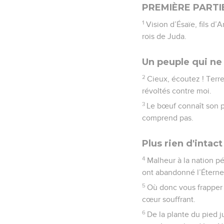
PREMIÈRE PARTI
1
Vision d’Ésaïe, fils d
rois de Juda.
Un peuple qui ne
2
Cieux, écoutez ! Terre, 
révoltés contre moi.
3
Le bœuf connaît son po
comprend pas.
Plus rien d'intac
4
Malheur à la nation pé
ont abandonné l’Éternel, 
5
Où donc vous frapper 
cœur souffrant.
6
De la plante du pied j