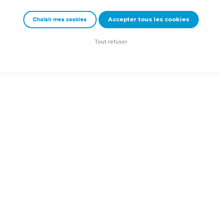
Accepter tous les cookies
Choisir mes cookies
e – Bibli’O, 1978, avec autorisation. Pour vous procurer une Bible imprimée, rendez-vo
Tout refuser
on