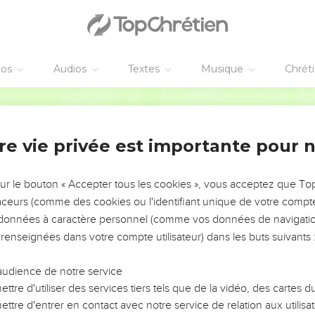
 sœur Qui n’a point encore de seins ; Que ferons-nous pour notr
ille, Nous bâtirons sur elle des créneaux d’argent ; Si elle est un
éos
Audios
Textes
Musique
Chrét
ne planche de cèdre.
Segond 1978 (Colombe)
e, Et mes seins en sont comme les tours ; Aussi ai-je été à ses 
re vie privée est importante pour 
sur le bouton « Accepter tous les cookies », vous acceptez que T
traceurs (comme des cookies ou l'identifiant unique de votre compte 
ne à Baal-Hamôn ; Il remit la vigne à des gardiens ; Chacun appor
s données à caractère personnel (comme vos données de navigatio
 renseignées dans votre compte utilisateur) dans les buts suivants 
e l’ai devant moi. A toi, Salomon, les mille (pièces) Dont deux c
audience de notre service
s ! Des amis sont attentifs à ta voix. Fais-la moi entendre !
ttre d'utiliser des services tiers tels que de la vidéo, des cartes
ttre d'entrer en contact avec notre service de relation aux utilisat
n bien-aimé ! Sois semblable à la gazelle ou au faon des biches 