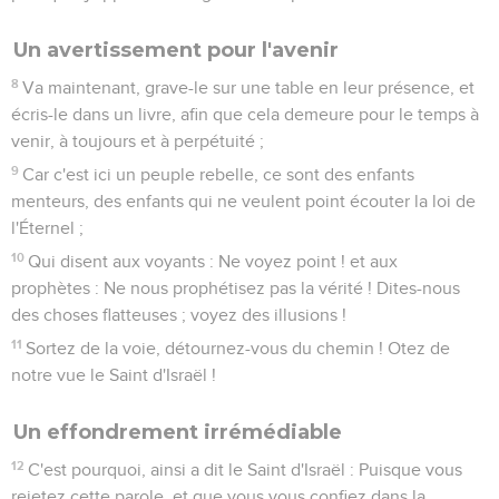
Un avertissement pour l'avenir
8
Va maintenant, grave-le sur une table en leur présence, et
écris-le dans un livre, afin que cela demeure pour le temps à
venir, à toujours et à perpétuité ;
9
Car c'est ici un peuple rebelle, ce sont des enfants
menteurs, des enfants qui ne veulent point écouter la loi de
l'Éternel ;
10
Qui disent aux voyants : Ne voyez point ! et aux
prophètes : Ne nous prophétisez pas la vérité ! Dites-nous
des choses flatteuses ; voyez des illusions !
11
Sortez de la voie, détournez-vous du chemin ! Otez de
notre vue le Saint d'Israël !
Un effondrement irrémédiable
12
C'est pourquoi, ainsi a dit le Saint d'Israël : Puisque vous
rejetez cette parole, et que vous vous confiez dans la