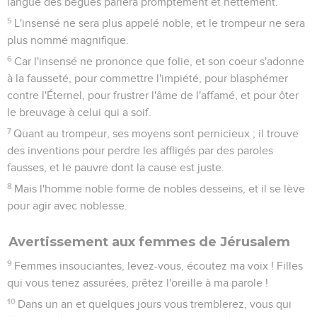
langue des bègues parlera promptement et nettement.
5
L'insensé ne sera plus appelé noble, et le trompeur ne sera
plus nommé magnifique.
6
Car l'insensé ne prononce que folie, et son coeur s'adonne
à la fausseté, pour commettre l'impiété, pour blasphémer
contre l'Éternel, pour frustrer l'âme de l'affamé, et pour ôter
le breuvage à celui qui a soif.
7
Quant au trompeur, ses moyens sont pernicieux ; il trouve
des inventions pour perdre les affligés par des paroles
fausses, et le pauvre dont la cause est juste.
8
Mais l'homme noble forme de nobles desseins, et il se lève
pour agir avec noblesse.
Avertissement aux femmes de Jérusalem
9
Femmes insouciantes, levez-vous, écoutez ma voix ! Filles
qui vous tenez assurées, prêtez l'oreille à ma parole !
10
Dans un an et quelques jours vous tremblerez, vous qui