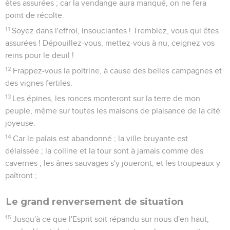
êtes assurées ; car la vendange aura manqué, on ne fera
point de récolte.
11
Soyez dans l'effroi, insouciantes ! Tremblez, vous qui êtes
assurées ! Dépouillez-vous, mettez-vous à nu, ceignez vos
reins pour le deuil !
12
Frappez-vous la poitrine, à cause des belles campagnes et
des vignes fertiles.
13
Les épines, les ronces monteront sur la terre de mon
peuple, même sur toutes les maisons de plaisance de la cité
joyeuse.
14
Car le palais est abandonné ; la ville bruyante est
délaissée ; la colline et la tour sont à jamais comme des
cavernes ; les ânes sauvages s'y joueront, et les troupeaux y
paîtront ;
Le grand renversement de situation
15
Jusqu'à ce que l'Esprit soit répandu sur nous d'en haut,