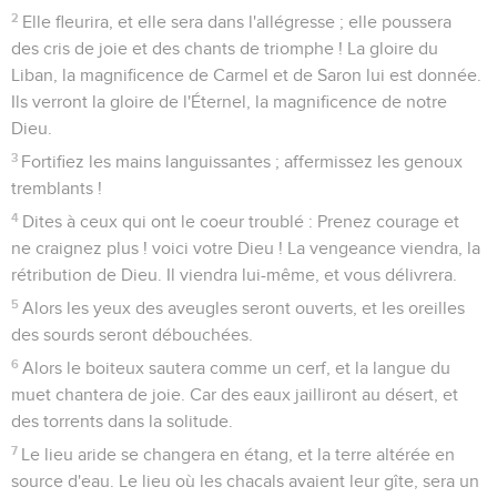
2
Elle fleurira, et elle sera dans l'allégresse ; elle poussera
des cris de joie et des chants de triomphe ! La gloire du
Liban, la magnificence de Carmel et de Saron lui est donnée.
Ils verront la gloire de l'Éternel, la magnificence de notre
Dieu.
3
Fortifiez les mains languissantes ; affermissez les genoux
tremblants !
4
Dites à ceux qui ont le coeur troublé : Prenez courage et
ne craignez plus ! voici votre Dieu ! La vengeance viendra, la
rétribution de Dieu. Il viendra lui-même, et vous délivrera.
5
Alors les yeux des aveugles seront ouverts, et les oreilles
des sourds seront débouchées.
6
Alors le boiteux sautera comme un cerf, et la langue du
muet chantera de joie. Car des eaux jailliront au désert, et
des torrents dans la solitude.
7
Le lieu aride se changera en étang, et la terre altérée en
source d'eau. Le lieu où les chacals avaient leur gîte, sera un