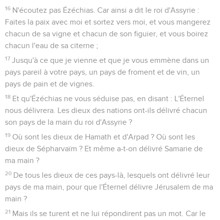
16
N'écoutez pas Ézéchias. Car ainsi a dit le roi d'Assyrie :
Faites la paix avec moi et sortez vers moi, et vous mangerez
chacun de sa vigne et chacun de son figuier, et vous boirez
chacun l'eau de sa citerne ;
17
Jusqu'à ce que je vienne et que je vous emmène dans un
pays pareil à votre pays, un pays de froment et de vin, un
pays de pain et de vignes.
18
Et qu'Ézéchias ne vous séduise pas, en disant : L'Éternel
nous délivrera. Les dieux des nations ont-ils délivré chacun
son pays de la main du roi d'Assyrie ?
19
Où sont les dieux de Hamath et d'Arpad ? Où sont les
dieux de Sépharvaïm ? Et même a-t-on délivré Samarie de
ma main ?
20
De tous les dieux de ces pays-là, lesquels ont délivré leur
pays de ma main, pour que l'Éternel délivre Jérusalem de ma
main ?
21
Mais ils se turent et ne lui répondirent pas un mot. Car le