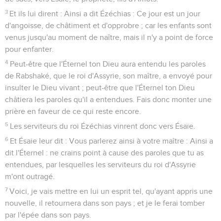
3
Et ils lui dirent : Ainsi a dit Ézéchias : Ce jour est un jour
d'angoisse, de châtiment et d'opprobre ; car les enfants sont
venus jusqu'au moment de naître, mais il n'y a point de force
pour enfanter.
4
Peut-être que l'Éternel ton Dieu aura entendu les paroles
de Rabshaké, que le roi d'Assyrie, son maître, a envoyé pour
insulter le Dieu vivant ; peut-être que l'Éternel ton Dieu
châtiera les paroles qu'il a entendues. Fais donc monter une
prière en faveur de ce qui reste encore.
5
Les serviteurs du roi Ézéchias vinrent donc vers Ésaïe.
6
Et Ésaie leur dit : Vous parlerez ainsi à votre maître : Ainsi a
dit l'Éternel : ne crains point à cause des paroles que tu as
entendues, par lesquelles les serviteurs du roi d'Assyrie
m'ont outragé.
7
Voici, je vais mettre en lui un esprit tel, qu'ayant appris une
nouvelle, il retournera dans son pays ; et je le ferai tomber
par l'épée dans son pays.