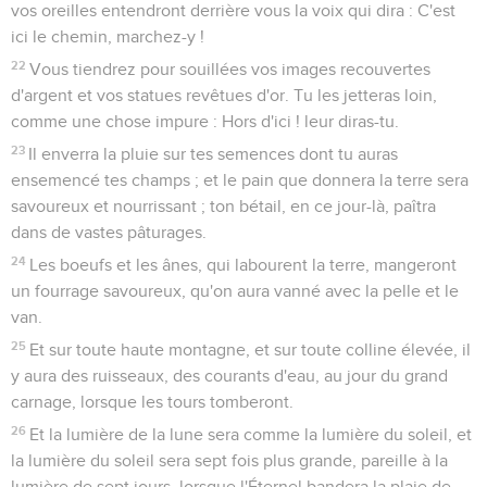
vos oreilles entendront derrière vous la voix qui dira : C'est
ici le chemin, marchez-y !
22
Vous tiendrez pour souillées vos images recouvertes
d'argent et vos statues revêtues d'or. Tu les jetteras loin,
comme une chose impure : Hors d'ici ! leur diras-tu.
23
Il enverra la pluie sur tes semences dont tu auras
ensemencé tes champs ; et le pain que donnera la terre sera
savoureux et nourrissant ; ton bétail, en ce jour-là, paîtra
dans de vastes pâturages.
24
Les boeufs et les ânes, qui labourent la terre, mangeront
un fourrage savoureux, qu'on aura vanné avec la pelle et le
van.
25
Et sur toute haute montagne, et sur toute colline élevée, il
y aura des ruisseaux, des courants d'eau, au jour du grand
carnage, lorsque les tours tomberont.
26
Et la lumière de la lune sera comme la lumière du soleil, et
la lumière du soleil sera sept fois plus grande, pareille à la
lumière de sept jours, lorsque l'Éternel bandera la plaie de