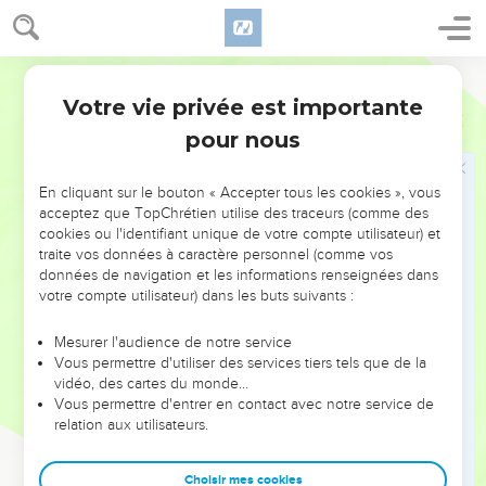
Le grand renversement de situation
17
Encore un peu de temps, le Liban ne sera-t-il pas changé
Ostervald
en verger, et le verger regardé comme une forêt ?
Votre vie privée est importante
Esaïe
29
18
En ce jour-là les sourds entendront les paroles du livre ; et
pour nous
les yeux des aveugles, délivrés de l'obscurité et des
ténèbres, verront.
En cliquant sur le bouton « Accepter tous les cookies », vous
19
Les débonnaires auront en l'Éternel joie sur joie, et les
acceptez que TopChrétien utilise des traceurs (comme des
cookies ou l'identifiant unique de votre compte utilisateur) et
pauvres d'entre les hommes s'égaieront dans le Saint
traite vos données à caractère personnel (comme vos
d'Israël.
données de navigation et les informations renseignées dans
20
Car l'oppresseur ne sera plus ; le moqueur sera détruit, et
votre compte utilisateur) dans les buts suivants :
ceux qui veillent pour commettre l'iniquité seront retranchés,
Mesurer l'audience de notre service
21
Ceux qui font condamner un homme par leur parole, qui
Vous permettre d'utiliser des services tiers tels que de la
tendent des pièges à l'homme qui plaide devant les portes,
vidéo, des cartes du monde…
Vous permettre d'entrer en contact avec notre service de
qui perdent le juste par leurs fraudes.
relation aux utilisateurs.
22
C'est pourquoi l'Éternel qui a racheté Abraham, a dit ainsi
à la maison de Jacob : Jacob ne sera plus dans la honte, et
Choisir mes cookies