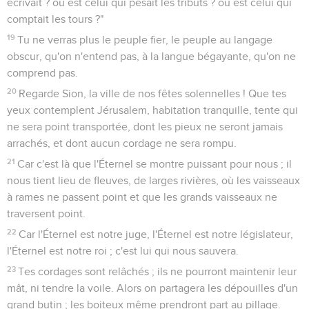
écrivait ? où est celui qui pesait les tributs ? où est celui qui
comptait les tours ?"
19
Tu ne verras plus le peuple fier, le peuple au langage
obscur, qu'on n'entend pas, à la langue bégayante, qu'on ne
comprend pas.
20
Regarde Sion, la ville de nos fêtes solennelles ! Que tes
yeux contemplent Jérusalem, habitation tranquille, tente qui
ne sera point transportée, dont les pieux ne seront jamais
arrachés, et dont aucun cordage ne sera rompu.
21
Car c'est là que l'Éternel se montre puissant pour nous ; il
nous tient lieu de fleuves, de larges rivières, où les vaisseaux
à rames ne passent point et que les grands vaisseaux ne
traversent point.
22
Car l'Éternel est notre juge, l'Éternel est notre législateur,
l'Éternel est notre roi ; c'est lui qui nous sauvera.
23
Tes cordages sont relâchés ; ils ne pourront maintenir leur
mât, ni tendre la voile. Alors on partagera les dépouilles d'un
grand butin ; les boiteux même prendront part au pillage.