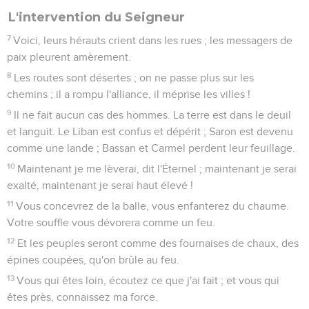
L'intervention du Seigneur
7
Voici, leurs hérauts crient dans les rues ; les messagers de
paix pleurent amèrement.
8
Les routes sont désertes ; on ne passe plus sur les
chemins ; il a rompu l'alliance, il méprise les villes !
9
Il ne fait aucun cas des hommes. La terre est dans le deuil
et languit. Le Liban est confus et dépérit ; Saron est devenu
comme une lande ; Bassan et Carmel perdent leur feuillage.
10
Maintenant je me lèverai, dit l'Éternel ; maintenant je serai
exalté, maintenant je serai haut élevé !
11
Vous concevrez de la balle, vous enfanterez du chaume.
Votre souffle vous dévorera comme un feu.
12
Et les peuples seront comme des fournaises de chaux, des
épines coupées, qu'on brûle au feu.
13
Vous qui êtes loin, écoutez ce que j'ai fait ; et vous qui
êtes près, connaissez ma force.