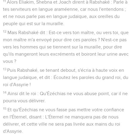
11
Alors Éliakim, Shebna et Joach dirent à Rabshaké : Parle à
tes serviteurs en langue araméenne, car nous l'entendons ;
et ne nous parle pas en langue judaïque, aux oreilles du
peuple qui est sur la muraille.
12
Mais Rabshaké dit : Est-ce vers ton maître, ou vers toi, que
mon maître m'a envoyé pour dire ces paroles ? N'est-ce pas
vers les hommes qui se tiennent sur la muraille, pour dire
qu'ils mangeront leurs excréments et boiront leur urine avec
vous ?
13
Puis Rabshaké, se tenant debout, s'écria à haute voix en
langue judaïque, et dit : Écoutez les paroles du grand roi, du
roi d'Assyrie !
14
Ainsi dit le roi : Qu'Ézéchias ne vous abuse point, car il ne
pourra vous délivrer.
15
Et qu'Ézéchias ne vous fasse pas mettre votre confiance
en l'Éternel, disant : L'Éternel ne manquera pas de nous
délivrer, et cette ville ne sera pas livrée aux mains du roi
d'Assyrie.