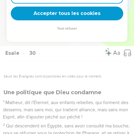
sa face ne pâlira plus.
23
Car, lorsqu'il verra au milieu de lui ses fils, l'oeuvre de mes
Accepter tous les cookies
mains, il sanctifiera mon nom ; il sanctifiera le Saint de Jacob,
il révérera le Dieu d'Israël.
Tout refuser
24
Et ceux qui avaient l'esprit égaré deviendront entendus, et
ceux qui murmuraient apprendront la sagesse.
Esaïe
30
Seuls les Évangiles sont disponibles en vidéo pour le moment.
Une politique que Dieu condamne
1
Malheur, dit l'Éternel, aux enfants rebelles, qui forment des
desseins, mais sans moi, qui traitent alliance, mais sans mon
Esprit, afin d'ajouter péché sur péché !
2
Qui descendent en Égypte, sans avoir consulté ma bouche,
pour se réfugier sous la protection de Pharaon, et se retirer à