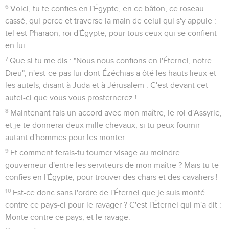
6
Voici, tu te confies en l'Égypte, en ce bâton, ce roseau
cassé, qui perce et traverse la main de celui qui s'y appuie :
tel est Pharaon, roi d'Égypte, pour tous ceux qui se confient
en lui.
7
Que si tu me dis : "Nous nous confions en l'Éternel, notre
Dieu", n'est-ce pas lui dont Ézéchias a ôté les hauts lieux et
les autels, disant à Juda et à Jérusalem : C'est devant cet
autel-ci que vous vous prosternerez !
8
Maintenant fais un accord avec mon maître, le roi d'Assyrie,
et je te donnerai deux mille chevaux, si tu peux fournir
autant d'hommes pour les monter.
9
Et comment ferais-tu tourner visage au moindre
gouverneur d'entre les serviteurs de mon maître ? Mais tu te
confies en l'Égypte, pour trouver des chars et des cavaliers !
10
Est-ce donc sans l'ordre de l'Éternel que je suis monté
contre ce pays-ci pour le ravager ? C'est l'Éternel qui m'a dit :
Monte contre ce pays, et le ravage.