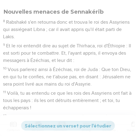
Nouvelles menaces de Sennakérib
8
Rabshaké s'en retourna donc et trouva le roi des Assyriens
qui assiégeait Libna ; car il avait appris qu'il était parti de
Lakis.
9
Et le roi entendit dire au sujet de Thirhaca, roi d'Éthiopie : Il
est sorti pour te combattre. Et, l'ayant appris, il envoya des
messagers à Ézéchias, et leur dit :
10
Vous parlerez ainsi à Ézéchias, roi de Juda : Que ton Dieu,
en qui tu te confies, ne t'abuse pas, en disant : Jérusalem ne
sera point livré aux mains du roi d'Assyrie.
11
Voilà, tu as entendu ce que les rois des Assyriens ont fait à
tous les pays : ils les ont détruits entièrement ; et toi, tu
échapperais !
12
Les dieux des nations que mes ancêtres ont détruites, les
dieux de Gozan, de Charan, de Retseph et des enfants
Contenus
Versions
Commentaires
Strong
Dictionnaire
d'Éden qui sont à Thélassar, les ont-ils délivrées ?