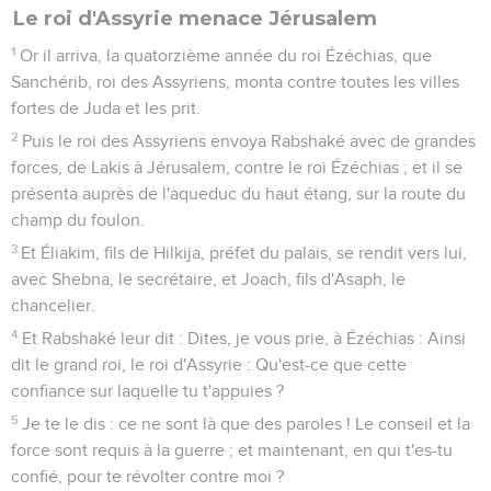
Le roi d'Assyrie menace Jérusalem
1
Or il arriva, la quatorzième année du roi Ézéchias, que
Sanchérib, roi des Assyriens, monta contre toutes les villes
fortes de Juda et les prit.
2
Puis le roi des Assyriens envoya Rabshaké avec de grandes
forces, de Lakis à Jérusalem, contre le roi Ézéchias ; et il se
présenta auprès de l'aqueduc du haut étang, sur la route du
champ du foulon.
3
Et Éliakim, fils de Hilkija, préfet du palais, se rendit vers lui,
avec Shebna, le secrétaire, et Joach, fils d'Asaph, le
chancelier.
4
Et Rabshaké leur dit : Dites, je vous prie, à Ézéchias : Ainsi
dit le grand roi, le roi d'Assyrie : Qu'est-ce que cette
confiance sur laquelle tu t'appuies ?
5
Je te le dis : ce ne sont là que des paroles ! Le conseil et la
force sont requis à la guerre ; et maintenant, en qui t'es-tu
confié, pour te révolter contre moi ?