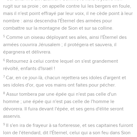
rugit sur sa proie ; on appelle contre lui les bergers en foule,
mais il n'est point effrayé par leur voix, il ne cède point à leur
nombre : ainsi descendra l'Éternel des armées pour
combattre sur la montagne de Sion et sur sa colline.
5
Comme un oiseau déployant ses ailes, ainsi l'Éternel des
armées couvrira Jérusalem ; il protégera et sauvera, il
épargnera et délivrera.
6
Retournez à celui contre lequel on s'est grandement
révolté, enfants d'Israël !
7
Car, en ce jour-là, chacun rejettera ses idoles d'argent et
ses idoles d'or, que vos mains ont faites pour pécher.
8
Assur tombera par une épée qui n'est pas celle d'un
homme ; une épée qui n'est pas celle de l'homme le
dévorera. Il fuira devant l'épée, et ses gens d'élite seront
asservis.
9
Il s'en ira de frayeur à sa forteresse, et ses capitaines fuiront
loin de l'étendard, dit l'Éternel, celui qui a son feu dans Sion