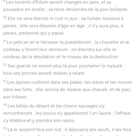
9
Les torrents d'Édom seront changés en poix, et sa
poussière en soufre ; sa terre deviendra de la poix brûlante.
10
Elle ne sera éteinte ni nuit ni jour ; sa fumée montera à
jamais ; elle sera désolée d'âge en âge ; il n'y aura plus, à
jamais, personne qui y passe.
11
Le pélican et le hérisson la posséderont ; la chouette et le
corbeau y feront leur demeure ; on étendra sur elle le
cordeau de la désolation et le niveau de la destruction.
12
Ses grands ne seront plus là pour proclamer la royauté ;
tous ses princes seront réduits à néant.
13
Les épines croîtront dans ses palais, les orties et les ronces
dans ses forts ; elle servira de repaire aux chacals, et de parc
aux hiboux.
14
Les bêtes du désert et les chiens sauvages s'y
rencontreront ; les boucs s'y appelleront l'un l'autre ; l'effraie
s'y établira et y prendra son repos.
15
Là le serpent fera son nid ; il déposera ses oeufs, il les fera