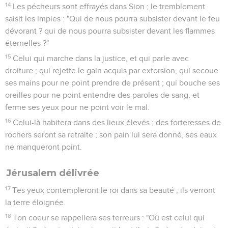
14
Les pécheurs sont effrayés dans Sion ; le tremblement
saisit les impies : "Qui de nous pourra subsister devant le feu
dévorant ? qui de nous pourra subsister devant les flammes
éternelles ?"
15
Celui qui marche dans la justice, et qui parle avec
droiture ; qui rejette le gain acquis par extorsion, qui secoue
ses mains pour ne point prendre de présent ; qui bouche ses
oreilles pour ne point entendre des paroles de sang, et
ferme ses yeux pour ne point voir le mal.
16
Celui-là habitera dans des lieux élevés ; des forteresses de
rochers seront sa retraite ; son pain lui sera donné, ses eaux
ne manqueront point.
Jérusalem délivrée
17
Tes yeux contempleront le roi dans sa beauté ; ils verront
la terre éloignée.
18
Ton coeur se rappellera ses terreurs : "Où est celui qui