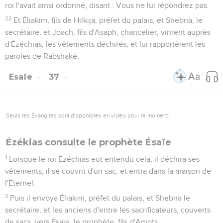
roi l'avait ainsi ordonné, disant : Vous ne lui répondrez pas.
22
Et Éliakim, fils de Hilkija, préfet du palais, et Shebna, le
secrétaire, et Joach, fils d'Asaph, chancelier, vinrent auprès
d'Ézéchias, les vêtements déchirés, et lui rapportèrent les
paroles de Rabshaké.
Esaïe
37
Seuls les Évangiles sont disponibles en vidéo pour le moment.
Ézékias consulte le prophète Ésaïe
1
Lorsque le roi Ézéchias eut entendu cela, il déchira ses
vêtements, il se couvrit d'un sac, et entra dans la maison de
l'Éternel.
2
Puis il envoya Éliakim, préfet du palais, et Shebna le
secrétaire, et les anciens d'entre les sacrificateurs, couverts
de sacs, vers Ésaïe, le prophète, fils d'Amots.