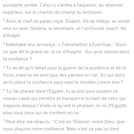
puissante armée. Celui-ci s'arrêta à l'aqueduc du réservoir
supérieur, sur le chemin du champ du teinturier.
3
Alors le chef du palais royal, Eliakim, fils de Hilkija, se rendit
vers lui avec Shebna, le secrétaire, et l’archiviste Joach, fils
d'Asaph.
4
Rabshaké leur annonça : « Transmettez à Ezéchias : ‘Voici
ce que dit le grand roi, le roi d'Assyrie : Sur quoi repose donc
ta confiance ?
5
Tu as dit qu'il fallait pour la guerre de la prudence et de la
force, mais ce ne sont que des paroles en l'air. En qui donc
as-tu placé ta confiance pour oser te révolter contre moi ?
6
Tu l'as placée dans l'Egypte, tu as pris pour soutien ce
roseau cassé qui pénètre et transperce la main de celui qui
s'appuie dessus ! Voilà ce qu’est le pharaon, le roi d'Egypte,
pour tous ceux qui se confient en lui.’
7
Peut-être me diras-tu : ‘C'est en l'Eternel, notre Dieu, que
nous plaçons notre confiance.’Mais n'est-ce pas lui dont