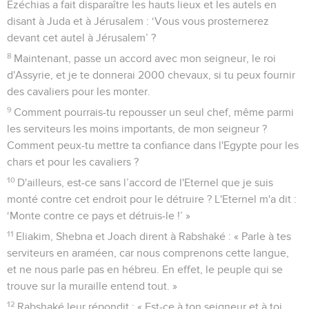
Ezéchias a fait disparaître les hauts lieux et les autels en
disant à Juda et à Jérusalem : ‘Vous vous prosternerez
devant cet autel à Jérusalem’ ?
8
Maintenant, passe un accord avec mon seigneur, le roi
d'Assyrie, et je te donnerai 2000 chevaux, si tu peux fournir
des cavaliers pour les monter.
9
Comment pourrais-tu repousser un seul chef, même parmi
les serviteurs les moins importants, de mon seigneur ?
Comment peux-tu mettre ta confiance dans l'Egypte pour les
chars et pour les cavaliers ?
10
D'ailleurs, est-ce sans l’accord de l'Eternel que je suis
monté contre cet endroit pour le détruire ? L'Eternel m'a dit :
‘Monte contre ce pays et détruis-le !’ »
11
Eliakim, Shebna et Joach dirent à Rabshaké : « Parle à tes
serviteurs en araméen, car nous comprenons cette langue,
et ne nous parle pas en hébreu. En effet, le peuple qui se
trouve sur la muraille entend tout. »
12
Rabshaké leur répondit : « Est-ce à ton seigneur et à toi