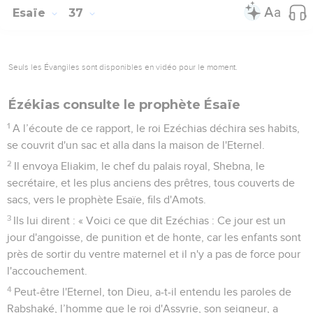
Esaïe
37
Seuls les Évangiles sont disponibles en vidéo pour le moment.
Ézékias consulte le prophète Ésaïe
1
A l’écoute de ce rapport, le roi Ezéchias déchira ses habits,
se couvrit d'un sac et alla dans la maison de l'Eternel.
2
Il envoya Eliakim, le chef du palais royal, Shebna, le
secrétaire, et les plus anciens des prêtres, tous couverts de
sacs, vers le prophète Esaïe, fils d'Amots.
3
Ils lui dirent : « Voici ce que dit Ezéchias : Ce jour est un
jour d'angoisse, de punition et de honte, car les enfants sont
près de sortir du ventre maternel et il n'y a pas de force pour
l'accouchement.
4
Peut-être l'Eternel, ton Dieu, a-t-il entendu les paroles de
Rabshaké, l’homme que le roi d'Assyrie, son seigneur, a