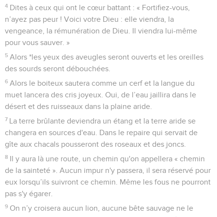
4
Dites à ceux qui ont le cœur battant : « Fortifiez-vous,
n’ayez pas peur ! Voici votre Dieu : elle viendra, la
vengeance, la rémunération de Dieu. Il viendra lui-même
pour vous sauver. »
5
Alors *les yeux des aveugles seront ouverts et les oreilles
des sourds seront débouchées.
6
Alors le boiteux sautera comme un cerf et la langue du
muet lancera des cris joyeux. Oui, de l’eau jaillira dans le
désert et des ruisseaux dans la plaine aride.
7
La terre brûlante deviendra un étang et la terre aride se
changera en sources d'eau. Dans le repaire qui servait de
gîte aux chacals pousseront des roseaux et des joncs.
8
Il y aura là une route, un chemin qu'on appellera « chemin
de la sainteté ». Aucun impur n'y passera, il sera réservé pour
eux lorsqu’ils suivront ce chemin. Même les fous ne pourront
pas s'y égarer.
9
On n’y croisera aucun lion, aucune bête sauvage ne le