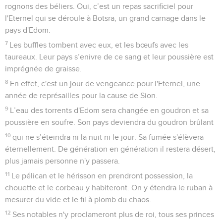
rognons des béliers. Oui, c’est un repas sacrificiel pour
l'Eternel qui se déroule à Botsra, un grand carnage dans le
pays d'Edom.
7
Les buffles tombent avec eux, et les bœufs avec les
taureaux. Leur pays s’enivre de ce sang et leur poussière est
imprégnée de graisse.
8
En effet, c'est un jour de vengeance pour l'Eternel, une
année de représailles pour la cause de Sion.
9
L’eau des torrents d'Edom sera changée en goudron et sa
poussière en soufre. Son pays deviendra du goudron brûlant
10
qui ne s’éteindra ni la nuit ni le jour. Sa fumée s'élèvera
éternellement. De génération en génération il restera désert,
plus jamais personne n'y passera.
11
Le pélican et le hérisson en prendront possession, la
chouette et le corbeau y habiteront. On y étendra le ruban à
mesurer du vide et le fil à plomb du chaos.
12
Ses notables n'y proclameront plus de roi, tous ses princes