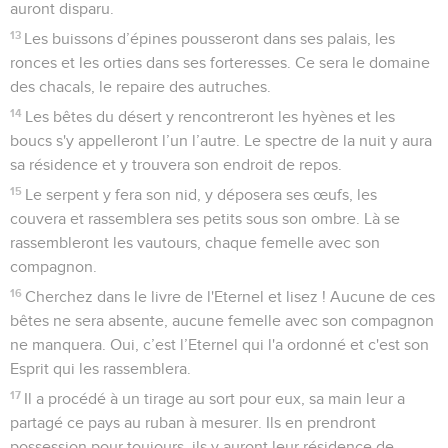
auront disparu.
13
Les buissons d’épines pousseront dans ses palais, les
ronces et les orties dans ses forteresses. Ce sera le domaine
des chacals, le repaire des autruches.
14
Les bêtes du désert y rencontreront les hyènes et les
boucs s'y appelleront l’un l’autre. Le spectre de la nuit y aura
sa résidence et y trouvera son endroit de repos.
15
Le serpent y fera son nid, y déposera ses œufs, les
couvera et rassemblera ses petits sous son ombre. Là se
rassembleront les vautours, chaque femelle avec son
compagnon.
16
Cherchez dans le livre de l'Eternel et lisez ! Aucune de ces
bêtes ne sera absente, aucune femelle avec son compagnon
ne manquera. Oui, c’est l’Eternel qui l'a ordonné et c'est son
Esprit qui les rassemblera.
17
Il a procédé à un tirage au sort pour eux, sa main leur a
partagé ce pays au ruban à mesurer. Ils en prendront
possession pour toujours, ils y auront leur résidence de