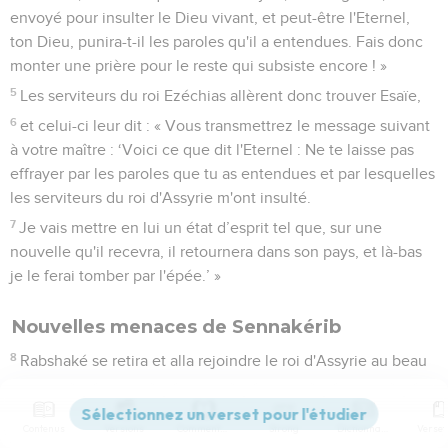
envoyé pour insulter le Dieu vivant, et peut-être l'Eternel,
ton Dieu, punira-t-il les paroles qu'il a entendues. Fais donc
monter une prière pour le reste qui subsiste encore ! »
5
Les serviteurs du roi Ezéchias allèrent donc trouver Esaïe,
6
et celui-ci leur dit : « Vous transmettrez le message suivant
à votre maître : ‘Voici ce que dit l'Eternel : Ne te laisse pas
effrayer par les paroles que tu as entendues et par lesquelles
les serviteurs du roi d'Assyrie m'ont insulté.
7
Je vais mettre en lui un état d’esprit tel que, sur une
nouvelle qu'il recevra, il retournera dans son pays, et là-bas
je le ferai tomber par l'épée.’ »
Nouvelles menaces de Sennakérib
8
Rabshaké se retira et alla rejoindre le roi d'Assyrie au beau
milieu de son combat contre Libna, car il avait appris son
départ de Lakis.
Contenus
Versions
Commentaires
Strong
Dictionnaire
9
C'est alors que le roi d'Assyrie reçut une nouvelle au sujet