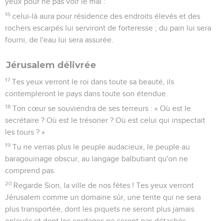
yeux pour ne pas voir le mal :
16
celui-là aura pour résidence des endroits élevés et des
rochers escarpés lui serviront de forteresse ; du pain lui sera
fourni, de l'eau lui sera assurée.
Jérusalem délivrée
17
Tes yeux verront le roi dans toute sa beauté, ils
contempleront le pays dans toute son étendue.
18
Ton cœur se souviendra de ses terreurs : « Où est le
secrétaire ? Où est le trésorier ? Où est celui qui inspectait
les tours ? »
19
Tu ne verras plus le peuple audacieux, le peuple au
baragouinage obscur, au langage balbutiant qu'on ne
comprend pas.
20
Regarde Sion, la ville de nos fêtes ! Tes yeux verront
Jérusalem comme un domaine sûr, une tente qui ne sera
plus transportée, dont les piquets ne seront plus jamais
enlevés et dont les cordages ne seront pas détachés.