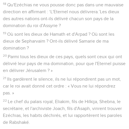
18
Qu'Ezéchias ne vous pousse donc pas dans une mauvaise
direction en affirmant : ‘L'Eternel nous délivrera.’Les dieux
des autres nations ont-ils délivré chacun son pays de la
domination du roi d'Assyrie ?
19
Où sont les dieux de Hamath et d'Arpad ? Où sont les
dieux de Sepharvaïm ? Ont-ils délivré Samarie de ma
domination ?
20
Parmi tous les dieux de ces pays, quels sont ceux qui ont
délivré leur pays de ma domination, pour que l'Eternel puisse
en délivrer Jérusalem ? »
21
Ils gardèrent le silence, ils ne lui répondirent pas un mot,
car le roi avait donné cet ordre : « Vous ne lui répondrez
pas. »
22
Le chef du palais royal, Eliakim, fils de Hilkija, Shebna, le
secrétaire, et l'archiviste Joach, fils d'Asaph, vinrent trouver
Ezéchias, les habits déchirés, et lui rapportèrent les paroles
de Rabshaké.