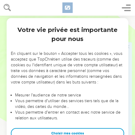
une forêt.
18
Ce jour-là, les sourds entendront la lecture du livre et,
Segond 21
délivrés de l'obscurité et des ténèbres, les yeux des
aveugles verront.
Votre vie privée est importante
Esaïe
29
19
Les humbles trouveront de plus en plus leur joie en
pour nous
l'Eternel et les plus pauvres de l’humanité seront remplis
d’allégresse grâce au Saint d'Israël.
En cliquant sur le bouton « Accepter tous les cookies », vous
acceptez que TopChrétien utilise des traceurs (comme des
20
En effet, l’homme violent ne sera plus là, le moqueur aura
cookies ou l'identifiant unique de votre compte utilisateur) et
disparu. Ils seront éliminés, tous ceux qui n’attendaient
traite vos données à caractère personnel (comme vos
qu’une occasion pour faire le mal,
données de navigation et les informations renseignées dans
votre compte utilisateur) dans les buts suivants :
21
ceux qui condamnaient un homme pour un mot, tendaient
des pièges à celui qui défendait sa cause à la porte de la
Mesurer l'audience de notre service
ville et écartaient le juste par des accusations sans
Vous permettre d'utiliser des services tiers tels que de la
fondement.
vidéo, des cartes du monde…
Vous permettre d'entrer en contact avec notre service de
22
C'est pourquoi, voici ce que dit l'Eternel, lui qui a racheté
relation aux utilisateurs.
Abraham, à la famille de Jacob : Désormais Jacob ne rougira
plus de honte, désormais son visage ne pâlira plus.
Choisir mes cookies