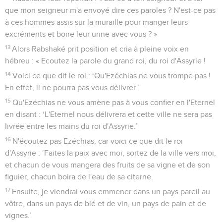
que mon seigneur m'a envoyé dire ces paroles ? N'est-ce pas
à ces hommes assis sur la muraille pour manger leurs
excréments et boire leur urine avec vous ? »
13
Alors Rabshaké prit position et cria à pleine voix en
hébreu : « Ecoutez la parole du grand roi, du roi d'Assyrie !
14
Voici ce que dit le roi : ‘Qu'Ezéchias ne vous trompe pas !
En effet, il ne pourra pas vous délivrer.’
15
Qu'Ezéchias ne vous amène pas à vous confier en l'Eternel
en disant : ‘L'Eternel nous délivrera et cette ville ne sera pas
livrée entre les mains du roi d'Assyrie.’
16
N'écoutez pas Ezéchias, car voici ce que dit le roi
d'Assyrie : ‘Faites la paix avec moi, sortez de la ville vers moi,
et chacun de vous mangera des fruits de sa vigne et de son
figuier, chacun boira de l'eau de sa citerne.
17
Ensuite, je viendrai vous emmener dans un pays pareil au
vôtre, dans un pays de blé et de vin, un pays de pain et de
vignes.’