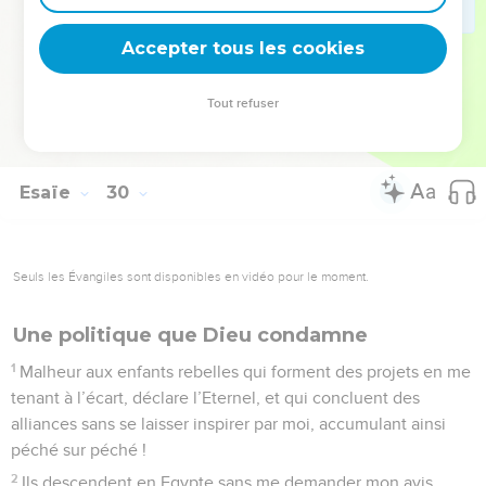
23
En effet, lorsque ses enfants verront ce que j’accomplirai
au milieu d'eux, ils reconnaîtront la sainteté de mon nom. Ils
Accepter tous les cookies
reconnaîtront la sainteté du Saint de Jacob et redouteront le
Dieu d'Israël.
Tout refuser
24
Ceux dont l'esprit s'égarait sauront ce qu’est l'intelligence
et les protestataires se laisseront instruire.
Esaïe
30
Seuls les Évangiles sont disponibles en vidéo pour le moment.
Une politique que Dieu condamne
1
Malheur aux enfants rebelles qui forment des projets en me
tenant à l’écart, déclare l’Eternel, et qui concluent des
alliances sans se laisser inspirer par moi, accumulant ainsi
péché sur péché !
2
Ils descendent en Egypte sans me demander mon avis,