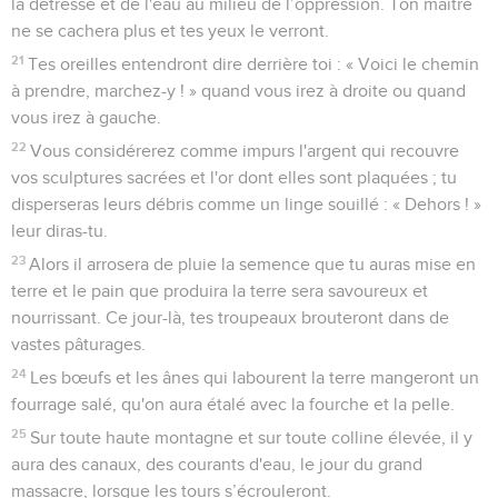
la détresse et de l'eau au milieu de l’oppression. Ton maître
ne se cachera plus et tes yeux le verront.
21
Tes oreilles entendront dire derrière toi : « Voici le chemin
à prendre, marchez-y ! » quand vous irez à droite ou quand
vous irez à gauche.
22
Vous considérerez comme impurs l'argent qui recouvre
vos sculptures sacrées et l'or dont elles sont plaquées ; tu
disperseras leurs débris comme un linge souillé : « Dehors ! »
leur diras-tu.
23
Alors il arrosera de pluie la semence que tu auras mise en
terre et le pain que produira la terre sera savoureux et
nourrissant. Ce jour-là, tes troupeaux brouteront dans de
vastes pâturages.
24
Les bœufs et les ânes qui labourent la terre mangeront un
fourrage salé, qu'on aura étalé avec la fourche et la pelle.
25
Sur toute haute montagne et sur toute colline élevée, il y
aura des canaux, des courants d'eau, le jour du grand
massacre, lorsque les tours s’écrouleront.