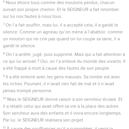
6
Nous étions tous comme des moutons perdus, chacun
suivait son propre chemin. Et le SEIGNEUR a fait retomber
sur lui nos fautes à nous tous.
7
On l’a fait souffrir, mais lui, il a accepté cela, il a gardé le
silence. Comme un agneau qu’on mène à l’abattoir, comme
un mouton qui ne crie pas quand on lui coupe sa laine, il a
gardé le silence.
8
On l’a arrêté, jugé, puis supprimé. Mais qui a fait attention à
ce qui lui arrivait ? Oui, on l’a enlevé du monde des vivants. Il
a été frappé à mort à cause des fautes de son peuple.
9
Il a été enterré avec les gens mauvais. Sa tombe est avec
les riches. Pourtant, il n’avait rien fait de mal et il n’avait
jamais trompé personne.
10
Mais le SEIGNEUR donne raison à son serviteur écrasé. Et
il a rétabli celui qui avait offert sa vie à la place des autres.
Son serviteur aura des enfants et il vivra encore longtemps.
Par lui, le SEIGNEUR réalisera son projet.
11
À cause des souffrances qu’il a supportées, il verra la