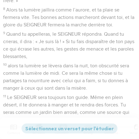
frère. »
8
Alors ta lumière jaillira comme l’aurore, et ta plaie se
fermera vite. Tes bonnes actions marcheront devant toi, et la
gloire du SEIGNEUR fermera la marche derrière toi.
9
Quand tu appelleras, le SEIGNEUR répondra. Quand tu
crieras, il dira : « Je suis là ! » Si tu fais disparaître de ton pays
ce qui écrase les autres, les gestes de menace et les paroles
blessantes,
10
alors ta lumière se lèvera dans la nuit, ton obscurité sera
comme la lumière de midi. Ce sera la même chose si tu
partages ta nourriture avec celui qui a faim, si tu donnes à
manger à ceux qui sont dans la misère.
11
Le SEIGNEUR sera toujours ton guide. Même en plein
désert, il te donnera à manger et te rendra des forces. Tu
seras comme un jardin bien arrosé, comme une source qui
coule toujours.
12
Tu relèveras les vieux murs détruits, tu reconstruiras sur
Contenus
Versions
Commentaires
Strong
Dictionnaire
les fondations abandonnées depuis toujours. On t’appellera