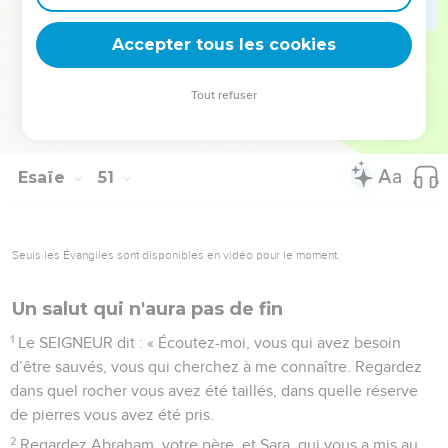
milieu des flèches que vous avez allumées. C’est le
Accepter tous les cookies
SEIGNEUR qui vous fera mourir dans de grandes souffrances.
© Société biblique française – Bibli’O, 2000, avec autorisation. Pour vous procurer
Tout refuser
une Bible imprimée, rendez-vous sur www.editionsbiblio.fr
Esaïe
51
Seuls les Évangiles sont disponibles en vidéo pour le moment.
Un salut qui n'aura pas de fin
1
Le SEIGNEUR dit : « Écoutez-moi, vous qui avez besoin
d’être sauvés, vous qui cherchez à me connaître. Regardez
dans quel rocher vous avez été taillés, dans quelle réserve
de pierres vous avez été pris.
2
Regardez Abraham, votre père, et Sara, qui vous a mis au