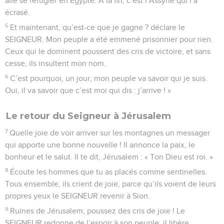
allé se réfugier en Égypte. À la fin, c’est l’Assyrie qui l’a
écrasé.
5
Et maintenant, qu’est-ce que je gagne ? déclare le
SEIGNEUR. Mon peuple a été emmené prisonnier pour rien.
Ceux qui le dominent poussent des cris de victoire, et sans
cesse, ils insultent mon nom.
6
C’est pourquoi, un jour, mon peuple va savoir qui je suis.
Oui, il va savoir que c’est moi qui dis : j’arrive ! »
Le retour du Seigneur à Jérusalem
7
Quelle joie de voir arriver sur les montagnes un messager
qui apporte une bonne nouvelle ! Il annonce la paix, le
bonheur et le salut. Il te dit, Jérusalem : « Ton Dieu est roi. »
8
Écoute les hommes que tu as placés comme sentinelles.
Tous ensemble, ils crient de joie, parce qu’ils voient de leurs
propres yeux le SEIGNEUR revenir à Sion.
9
Ruines de Jérusalem, poussez des cris de joie ! Le
SEIGNEUR redonne de l’espoir à son peuple, il libère