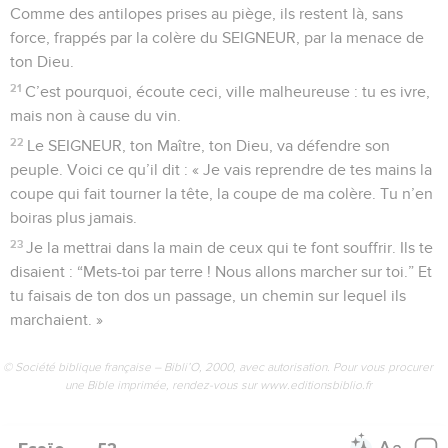
Comme des antilopes prises au piège, ils restent là, sans
force, frappés par la colère du SEIGNEUR, par la menace de
ton Dieu.
21
C’est pourquoi, écoute ceci, ville malheureuse : tu es ivre,
mais non à cause du vin.
22
Le SEIGNEUR, ton Maître, ton Dieu, va défendre son
peuple. Voici ce qu’il dit : « Je vais reprendre de tes mains la
coupe qui fait tourner la tête, la coupe de ma colère. Tu n’en
boiras plus jamais.
23
Je la mettrai dans la main de ceux qui te font souffrir. Ils te
disaient : “Mets-toi par terre ! Nous allons marcher sur toi.” Et
tu faisais de ton dos un passage, un chemin sur lequel ils
marchaient. »
© Société biblique française – Bibli’O, 2000, avec autorisation. Pour vous procurer
une Bible imprimée, rendez-vous sur www.editionsbiblio.fr