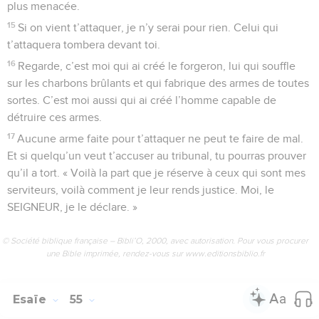
plus menacée.
15
Si on vient t’attaquer, je n’y serai pour rien. Celui qui
t’attaquera tombera devant toi.
16
Regarde, c’est moi qui ai créé le forgeron, lui qui souffle
sur les charbons brûlants et qui fabrique des armes de toutes
sortes. C’est moi aussi qui ai créé l’homme capable de
détruire ces armes.
17
Aucune arme faite pour t’attaquer ne peut te faire de mal.
Et si quelqu’un veut t’accuser au tribunal, tu pourras prouver
qu’il a tort. « Voilà la part que je réserve à ceux qui sont mes
serviteurs, voilà comment je leur rends justice. Moi, le
SEIGNEUR, je le déclare. »
© Société biblique française – Bibli’O, 2000, avec autorisation. Pour vous procurer
une Bible imprimée, rendez-vous sur www.editionsbiblio.fr
Esaïe
55