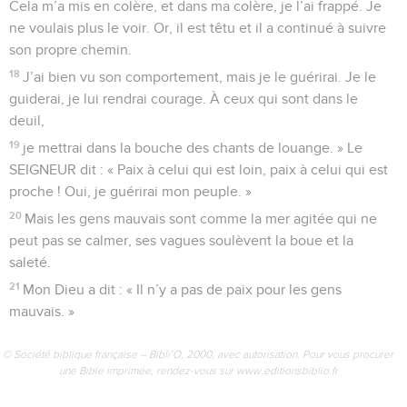
Cela m’a mis en colère, et dans ma colère, je l’ai frappé. Je
ne voulais plus le voir. Or, il est têtu et il a continué à suivre
son propre chemin.
18
J’ai bien vu son comportement, mais je le guérirai. Je le
guiderai, je lui rendrai courage. À ceux qui sont dans le
deuil,
19
je mettrai dans la bouche des chants de louange. » Le
SEIGNEUR dit : « Paix à celui qui est loin, paix à celui qui est
proche ! Oui, je guérirai mon peuple. »
20
Mais les gens mauvais sont comme la mer agitée qui ne
peut pas se calmer, ses vagues soulèvent la boue et la
saleté.
21
Mon Dieu a dit : « Il n’y a pas de paix pour les gens
mauvais. »
© Société biblique française – Bibli’O, 2000, avec autorisation. Pour vous procurer
une Bible imprimée, rendez-vous sur www.editionsbiblio.fr