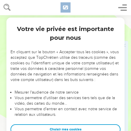
7
Le Seigneur DIEU vient à mon secours, c’est pourquoi leurs
insultes ne me touchent pas. Je rends mon visage dur
comme pierre. Je sais que je ne serai pas vaincu.
Parole de Vie
8
Le SEIGNEUR est près de moi, il me donnera raison. Est-ce
Votre vie privée est importante
Esaïe
50
que quelqu’un veut me faire un procès ? Allons ensemble au
pour nous
tribunal ! Est-ce que quelqu’un veut m’accuser ? Qu’il
s’avance vers moi !
En cliquant sur le bouton « Accepter tous les cookies », vous
9
Oui, le Seigneur DIEU vient à mon secours. Qui peut alors
acceptez que TopChrétien utilise des traceurs (comme des
me condamner ? Mes ennemis s’useront tous comme un
cookies ou l'identifiant unique de votre compte utilisateur) et
traite vos données à caractère personnel (comme vos
vêtement mangé par les vers.
données de navigation et les informations renseignées dans
votre compte utilisateur) dans les buts suivants :
Écouter le serviteur du Seigneur
Mesurer l'audience de notre service
10
Qui parmi vous respecte le SEIGNEUR ? Celui-là doit
Vous permettre d'utiliser des services tiers tels que de la
écouter son serviteur. Qui marche dans la nuit sans voir
vidéo, des cartes du monde…
aucune lumière ? Celui-là doit mettre sa confiance dans le
Vous permettre d'entrer en contact avec notre service de
relation aux utilisateurs.
SEIGNEUR et s’appuyer sur son Dieu.
11
Mais vous tous qui allumez du feu, qui vous entourez de
Choisir mes cookies
flèches en flammes, allez dans les flammes de votre feu, au