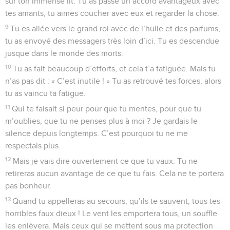
sur ton immense lit. Tu as passé un accord avantageux avec
tes amants, tu aimes coucher avec eux et regarder la chose.
9
Tu es allée vers le grand roi avec de l’huile et des parfums,
tu as envoyé des messagers très loin d’ici. Tu es descendue
jusque dans le monde des morts.
10
Tu as fait beaucoup d’efforts, et cela t’a fatiguée. Mais tu
n’as pas dit : « C’est inutile ! » Tu as retrouvé tes forces, alors
tu as vaincu ta fatigue.
11
Qui te faisait si peur pour que tu mentes, pour que tu
m’oublies, que tu ne penses plus à moi ? Je gardais le
silence depuis longtemps. C’est pourquoi tu ne me
respectais plus.
12
Mais je vais dire ouvertement ce que tu vaux. Tu ne
retireras aucun avantage de ce que tu fais. Cela ne te portera
pas bonheur.
13
Quand tu appelleras au secours, qu’ils te sauvent, tous tes
horribles faux dieux ! Le vent les emportera tous, un souffle
les enlèvera. Mais ceux qui se mettent sous ma protection