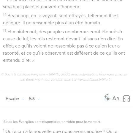
sera haut placé et couvert d’honneur.
14
Beaucoup, en le voyant, sont effrayés, tellement il est
défiguré. Il ne ressemble plus à un être humain.
15
Et maintenant, des peuples nombreux seront étonnés à
cause de lui, les rois resteront devant lui sans rien dire. En
effet, ce qu’ils voient ne ressemble pas à ce qu’on leur a
raconté, et ce qu’ils observent est différent de ce qu’ils ont
entendu dire. »
© Société biblique française – Bibli’O, 2000, avec autorisation. Pour vous procurer
une Bible imprimée, rendez-vous sur www.editionsbiblio.fr
Esaïe
53
Seuls les Évangiles sont disponibles en vidéo pour le moment.
1
Qui a cru à la nouvelle que nous avons apprise ? Qui a