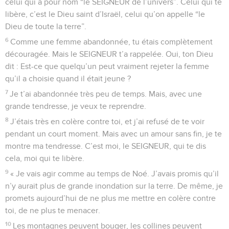
celui qui a pour nom “le SEIGNEUR de l’univers”. Celui qui te
libère, c’est le Dieu saint d’Israël, celui qu’on appelle “le
Dieu de toute la terre”.
6
Comme une femme abandonnée, tu étais complètement
découragée. Mais le SEIGNEUR t’a rappelée. Oui, ton Dieu
dit : Est-ce que quelqu’un peut vraiment rejeter la femme
qu’il a choisie quand il était jeune ?
7
Je t’ai abandonnée très peu de temps. Mais, avec une
grande tendresse, je veux te reprendre.
8
J’étais très en colère contre toi, et j’ai refusé de te voir
pendant un court moment. Mais avec un amour sans fin, je te
montre ma tendresse. C’est moi, le SEIGNEUR, qui te dis
cela, moi qui te libère.
9
« Je vais agir comme au temps de Noé. J’avais promis qu’il
n’y aurait plus de grande inondation sur la terre. De même, je
promets aujourd’hui de ne plus me mettre en colère contre
toi, de ne plus te menacer.
10
Les montagnes peuvent bouger, les collines peuvent