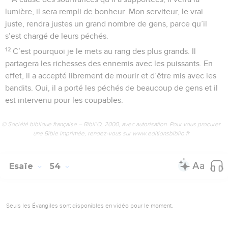
lumière, il sera rempli de bonheur. Mon serviteur, le vrai
juste, rendra justes un grand nombre de gens, parce qu’il
s’est chargé de leurs péchés.
12
C’est pourquoi je le mets au rang des plus grands. Il
partagera les richesses des ennemis avec les puissants. En
effet, il a accepté librement de mourir et d’être mis avec les
bandits. Oui, il a porté les péchés de beaucoup de gens et il
est intervenu pour les coupables.
© Société biblique française – Bibli’O, 2000, avec autorisation. Pour vous procurer
une Bible imprimée, rendez-vous sur www.editionsbiblio.fr
Esaïe
54
Seuls les Évangiles sont disponibles en vidéo pour le moment.