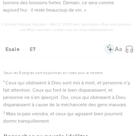
boirons des boissons fortes. Demain, ce sera comme
aujourd’hui : il reste beaucoup de vin. »
© Société biblique française – Bibli’O, 2000, avec autorisation. Pour vous procurer
une Bible imprimée, rendez-vous sur www.editionsbiblio.fr
Esaïe
57
Seuls les Évangiles sont disponibles en vidéo pour le moment.
1
Ceux qui obéissent à Dieu sont mis à mort, et personne n’y
fait attention. Ceux qui font le bien disparaissent, et
personne ne s’en aperçoit. Oui, ceux qui obéissent à Dieu
disparaissent à cause de la méchanceté des gens mauvais.
2
Mais la paix viendra, et ceux qui agissent bien pourront
dormir tranquillement.