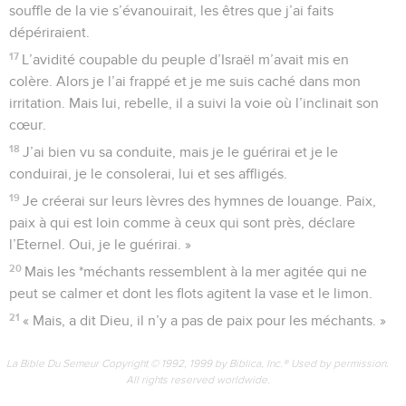
souffle de la vie s’évanouirait, les êtres que j’ai faits
dépériraient.
17
L’avidité coupable du peuple d’Israël m’avait mis en
colère. Alors je l’ai frappé et je me suis caché dans mon
irritation. Mais lui, rebelle, il a suivi la voie où l’inclinait son
cœur.
18
J’ai bien vu sa conduite, mais je le guérirai et je le
conduirai, je le consolerai, lui et ses affligés.
19
Je créerai sur leurs lèvres des hymnes de louange. Paix,
paix à qui est loin comme à ceux qui sont près, déclare
l’Eternel. Oui, je le guérirai. »
20
Mais les *méchants ressemblent à la mer agitée qui ne
peut se calmer et dont les flots agitent la vase et le limon.
21
« Mais, a dit Dieu, il n’y a pas de paix pour les méchants. »
La Bible Du Semeur Copyright © 1992, 1999 by Biblica, Inc.® Used by permission.
All rights reserved worldwide.