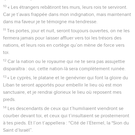
10
« Les étrangers rebâtiront tes murs, leurs rois te serviront.
Car je t’avais frappée dans mon indignation, mais maintenant
dans ma faveur je te témoigne ma tendresse.
11
Tes portes, jour et nuit, seront toujours ouvertes, on ne les
fermera jamais pour laisser affluer vers toi les trésors des
nations, et leurs rois en cortège qu’on mène de force vers
toi.
12
Car la nation ou le royaume qui ne te sera pas assujettie
disparaîtra : oui, cette nation-là sera complètement ruinée.
13
« Le cyprès, le platane et le genévrier qui font la gloire du
Liban te seront apportés pour embellir le lieu où est mon
sanctuaire, et je rendrai glorieux le lieu où reposent mes
pieds.
14
Les descendants de ceux qui t’humiliaient viendront se
courber devant toi, et ceux qui t’insultaient se prosterneront
à tes pieds. Et l’on t’appellera : “Cité de l’Eternel, la *Sion du
Saint d’Israël”.