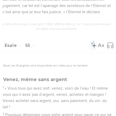
jugement, car tel est l’apanage des serviteurs de l’Eternel et
c’est ainsi que je leur fais justice, » l’Eternel le déclare.
La Bible Du Semeur Copyright © 1992, 1999 by Biblica, Inc.® Used by permission.
All rights reserved worldwide.
Esaïe
55
Seuls les Évangiles sont disponibles en vidéo pour le moment.
Venez, même sans argent
1
« Vous tous qui avez soif, venez, voici de l’eau ! Et même
vous qui n’avez pas d’argent, venez, achetez et mangez !
Venez acheter sans argent, oui, sans paiement, du vin, du
lait !
2
Pourquoi dépensez-vous votre argent pour payer ce qui ne