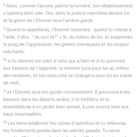
8
Alors, comme l’aurore, jaillira ta lumière, ton rétablissement
s’opérera bien vite. Oui, alors la justice marchera devant toi,
et la gloire de l’Eternel sera l’arrière-garde.
9
Quand tu appelleras, l’Eternel répondra ; quand tu crieras à
l’aide, il dira : “Je suis là !” « Si, du milieu de toi, tu supprimes
le joug de l’oppression, les gestes menaçants et les propos
méchants,
10
si tu donnes ton pain à celui qui a faim et si tu pourvois
aux besoins de l’opprimé, la lumière luira pour toi au milieu
des ténèbres, et ton obscurité se changera pour toi en clarté
de midi,
11
et l’Eternel sera ton guide constamment. Il pourvoira à tes
besoins dans les déserts arides, il te fortifiera et tu
ressembleras à un jardin bien arrosé, à une source vive aux
eaux intarissables.
12
Les tiens rebâtiront les ruines d’autrefois et tu relèveras
les fondements posés dans les siècles passés. Tu seras