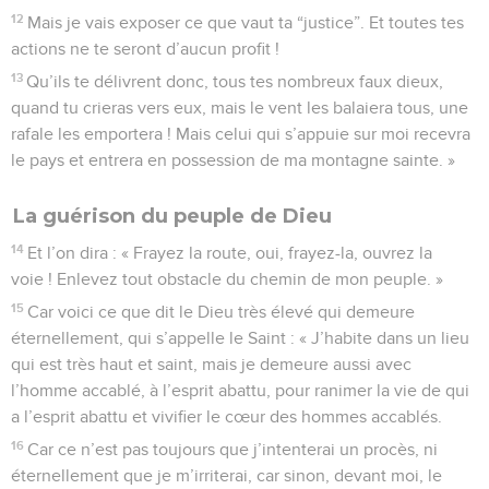
12
Mais je vais exposer ce que vaut ta “justice”. Et toutes tes
actions ne te seront d’aucun profit !
13
Qu’ils te délivrent donc, tous tes nombreux faux dieux,
quand tu crieras vers eux, mais le vent les balaiera tous, une
rafale les emportera ! Mais celui qui s’appuie sur moi recevra
le pays et entrera en possession de ma montagne sainte. »
La guérison du peuple de Dieu
14
Et l’on dira : « Frayez la route, oui, frayez-la, ouvrez la
voie ! Enlevez tout obstacle du chemin de mon peuple. »
15
Car voici ce que dit le Dieu très élevé qui demeure
éternellement, qui s’appelle le Saint : « J’habite dans un lieu
qui est très haut et saint, mais je demeure aussi avec
l’homme accablé, à l’esprit abattu, pour ranimer la vie de qui
a l’esprit abattu et vivifier le cœur des hommes accablés.
16
Car ce n’est pas toujours que j’intenterai un procès, ni
éternellement que je m’irriterai, car sinon, devant moi, le