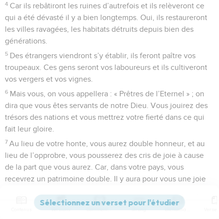
4
Car ils rebâtiront les ruines d’autrefois et ils relèveront ce
qui a été dévasté il y a bien longtemps. Oui, ils restaureront
les villes ravagées, les habitats détruits depuis bien des
générations.
5
Des étrangers viendront s’y établir, ils feront paître vos
troupeaux. Ces gens seront vos laboureurs et ils cultiveront
vos vergers et vos vignes.
6
Mais vous, on vous appellera : « Prêtres de l’Eternel » ; on
dira que vous êtes servants de notre Dieu. Vous jouirez des
trésors des nations et vous mettrez votre fierté dans ce qui
fait leur gloire.
7
Au lieu de votre honte, vous aurez double honneur, et au
lieu de l’opprobre, vous pousserez des cris de joie à cause
de la part que vous aurez. Car, dans votre pays, vous
recevrez un patrimoine double. Il y aura pour vous une joie
éternelle.
8
« Moi, l’Eternel, moi, j’aime la droiture. Je déteste le vol
Contenus
Versions
Commentaires
Strong
Dictionnaire
avec sa perfidie. Je les rétribuerai avec fidélité et je conclurai