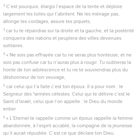
2
C’est pourquoi, élargis l’espace de ta tente et déploie
largement les toiles qui t’abritent. Ne les ménage pas,
allonge tes cordages, assure tes piquets,
3
car tu te répandras sur ta droite et ta gauche, et ta postérité
conquerra des nations et peuplera des villes devenues
solitaires.
4
« Ne sois pas effrayée car tu ne seras plus honteuse, et ne
sois pas confuse car tu n’auras plus à rougir. Tu oublieras la
honte de ton adolescence et tu ne te souviendras plus du
déshonneur de ton veuvage,
5
car celui qui t’a faite c’est ton époux. Il a pour nom : le
Seigneur des *armées célestes. Celui qui te délivre c’est le
Saint d’Israël, celui que l’on appelle : le Dieu du monde
entier.
6
« L’Eternel te rappelle comme un époux rappelle la femme
abandonnée, à l’esprit accablé, la compagne de la jeunesse
qu’il aurait répudiée. C’est ce que déclare ton Dieu.