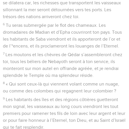
se dilatera car, les richesses que transportent les vaisseaux
sillonnant la mer seront détournées vers tes ports. Les
trésors des nations arriveront chez toi.
6
Tu seras submergée par le flot des chameaux. Les
dromadaires de Madian et d’Epha couvriront ton pays. Tous
les habitants de Saba viendront et ils apporteront de l’or et
de l’*encens, et ils proclameront les louanges de l’Eternel.
7
Les moutons et les chèvres de Qédar s’assembleront chez
toi, tous les béliers de Nebayoth seront à ton service, ils
monteront sur mon autel en offrande agréée, et je rendrai
splendide le Temple où ma splendeur réside.
8
« Qui sont ceux-là qui viennent volant comme un nuage,
ou comme des colombes qui regagnent leur colombier ?
9
Les habitants des îles et des régions côtières guetteront
mon signal, les vaisseaux au long cours viendront les tout
premiers pour ramener tes fils de loin avec leur argent et leur
or pour faire honneur à l’Eternel, ton Dieu, et au Saint d’Israël
qui te fait resplendir.