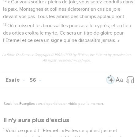
12
« Car vous sortirez pleins de joie, vous serez conduits dans
la paix. Montagnes et collines éclateront en cris de joie
devant vos pas. Tous les arbres des champs applaudiront.
13
Où croissent les broussailles poussera le cyprès, et au lieu
des orties croîtra le myrte. Ce sera un titre de gloire pour
l’Eternel et ce sera un signe qui ne disparaîtra jamais. »
La Bible Du Semeur Copyright © 1992, 1999 by Biblica, Inc.® Used by permission.
All rights reserved worldwide.
Esaïe
56
Seuls les Évangiles sont disponibles en vidéo pour le moment.
Il n'y aura plus d'exclus
1
Voici ce que dit l’Eternel : « Faites ce qui est juste et