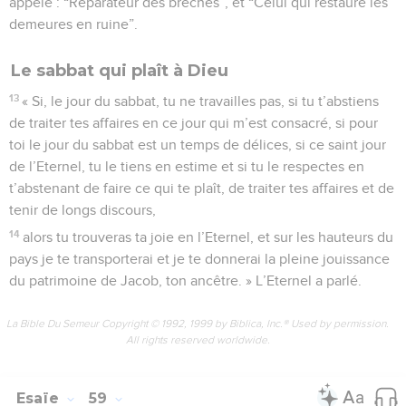
appelé : “Réparateur des brèches”, et “Celui qui restaure les
demeures en ruine”.
Le sabbat qui plaît à Dieu
13
« Si, le jour du sabbat, tu ne travailles pas, si tu t’abstiens
de traiter tes affaires en ce jour qui m’est consacré, si pour
toi le jour du sabbat est un temps de délices, si ce saint jour
de l’Eternel, tu le tiens en estime et si tu le respectes en
t’abstenant de faire ce qui te plaît, de traiter tes affaires et de
tenir de longs discours,
14
alors tu trouveras ta joie en l’Eternel, et sur les hauteurs du
pays je te transporterai et je te donnerai la pleine jouissance
du patrimoine de Jacob, ton ancêtre. » L’Eternel a parlé.
La Bible Du Semeur Copyright © 1992, 1999 by Biblica, Inc.® Used by permission.
All rights reserved worldwide.
Esaïe
59