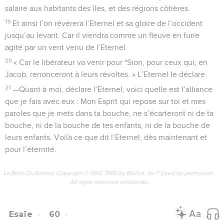
salaire aux habitants des îles, et des régions côtières.
19
Et ainsi l’on révérera l’Eternel et sa gloire de l’occident
jusqu’au levant. Car il viendra comme un fleuve en furie
agité par un vent venu de l’Eternel.
20
« Car le libérateur va venir pour *Sion, pour ceux qui, en
Jacob, renonceront à leurs révoltes. » L’Eternel le déclare.
21
—Quant à moi, déclare l’Eternel, voici quelle est l’alliance
que je fais avec eux : Mon Esprit qui repose sur toi et mes
paroles que je mets dans ta bouche, ne s’écarteront ni de ta
bouche, ni de la bouche de tes enfants, ni de la bouche de
leurs enfants. Voilà ce que dit l’Eternel, dès maintenant et
pour l’éternité.
La Bible Du Semeur Copyright © 1992, 1999 by Biblica, Inc.® Used by permission.
All rights reserved worldwide.
Esaïe
60