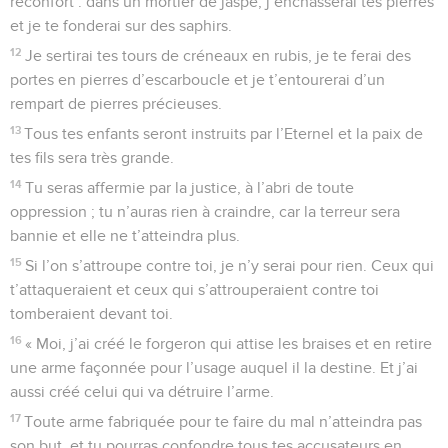
réconfort : dans un mortier de jaspe, j’enchâsserai tes pierres
et je te fonderai sur des saphirs.
12
Je sertirai tes tours de créneaux en rubis, je te ferai des
portes en pierres d’escarboucle et je t’entourerai d’un
rempart de pierres précieuses.
13
Tous tes enfants seront instruits par l’Eternel et la paix de
tes fils sera très grande.
14
Tu seras affermie par la justice, à l’abri de toute
oppression ; tu n’auras rien à craindre, car la terreur sera
bannie et elle ne t’atteindra plus.
15
Si l’on s’attroupe contre toi, je n’y serai pour rien. Ceux qui
t’attaqueraient et ceux qui s’attrouperaient contre toi
tomberaient devant toi.
16
« Moi, j’ai créé le forgeron qui attise les braises et en retire
une arme façonnée pour l’usage auquel il la destine. Et j’ai
aussi créé celui qui va détruire l’arme.
17
Toute arme fabriquée pour te faire du mal n’atteindra pas
son but, et tu pourras confondre tous tes accusateurs en