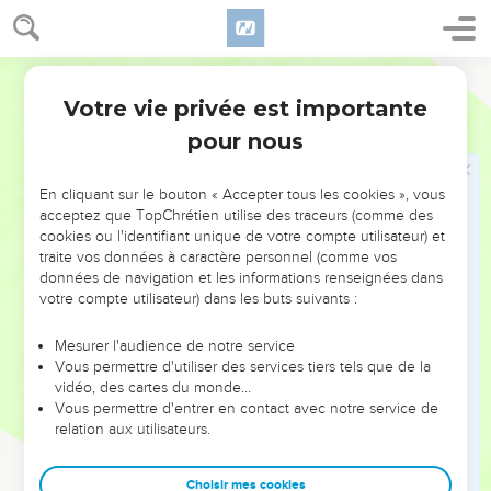
soucié de son sort, lorsqu’on l’a retranché du pays des
vivants ? Il a été frappé à mort à cause des péchés que mon
peuple a commis.
Semeur
9
On a mis son tombeau parmi les criminels et son sépulcre
Votre vie privée est importante
Esaïe
53
parmi les riches, alors qu’il n’avait pas commis d’acte de
pour nous
violence et que jamais ses lèvres n’avaient prononcé de
mensonge.
En cliquant sur le bouton « Accepter tous les cookies », vous
10
Mais il a plu à Dieu de le briser par la souffrance. Bien que
acceptez que TopChrétien utilise des traceurs (comme des
cookies ou l'identifiant unique de votre compte utilisateur) et
toi, Dieu, tu aies livré sa vie en sacrifice de réparation, il verra
traite vos données à caractère personnel (comme vos
une descendance. Il vivra de longs jours et il accomplira
données de navigation et les informations renseignées dans
avec succès ce que désire l’Eternel.
votre compte utilisateur) dans les buts suivants :
11
Car après avoir tant souffert, il verra la lumière, et il sera
Mesurer l'audience de notre service
comblé. Et parce que beaucoup de gens le connaîtront, mon
Vous permettre d'utiliser des services tiers tels que de la
serviteur, le Juste, les déclarera justes et se chargera de
vidéo, des cartes du monde…
leurs fautes.
Vous permettre d'entrer en contact avec notre service de
relation aux utilisateurs.
12
Voilà pourquoi je lui donnerai une part avec ces gens
nombreux : il partagera le butin avec la multitude, car il s’est
Choisir mes cookies
dépouillé lui-même jusqu’à la mort et s’est laissé compter