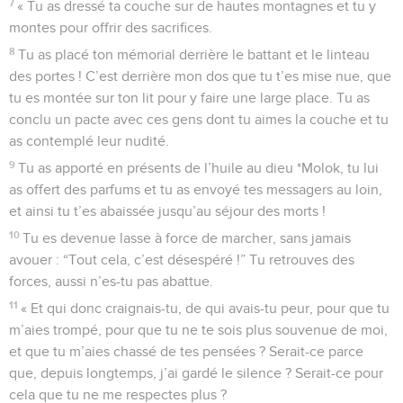
7
« Tu as dressé ta couche sur de hautes montagnes et tu y
montes pour offrir des sacrifices.
8
Tu as placé ton mémorial derrière le battant et le linteau
des portes ! C’est derrière mon dos que tu t’es mise nue, que
tu es montée sur ton lit pour y faire une large place. Tu as
conclu un pacte avec ces gens dont tu aimes la couche et tu
as contemplé leur nudité.
9
Tu as apporté en présents de l’huile au dieu *Molok, tu lui
as offert des parfums et tu as envoyé tes messagers au loin,
et ainsi tu t’es abaissée jusqu’au séjour des morts !
10
Tu es devenue lasse à force de marcher, sans jamais
avouer : “Tout cela, c’est désespéré !” Tu retrouves des
forces, aussi n’es-tu pas abattue.
11
« Et qui donc craignais-tu, de qui avais-tu peur, pour que tu
m’aies trompé, pour que tu ne te sois plus souvenue de moi,
et que tu m’aies chassé de tes pensées ? Serait-ce parce
que, depuis longtemps, j’ai gardé le silence ? Serait-ce pour
cela que tu ne me respectes plus ?