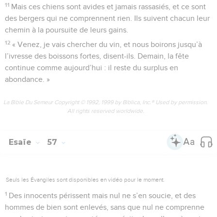
11
Mais ces chiens sont avides et jamais rassasiés, et ce sont
des bergers qui ne comprennent rien. Ils suivent chacun leur
chemin à la poursuite de leurs gains.
12
« Venez, je vais chercher du vin, et nous boirons jusqu’à
l’ivresse des boissons fortes, disent-ils. Demain, la fête
continue comme aujourd’hui : il reste du surplus en
abondance. »
La Bible Du Semeur Copyright © 1992, 1999 by Biblica, Inc.® Used by permission.
All rights reserved worldwide.
Esaïe
57
Seuls les Évangiles sont disponibles en vidéo pour le moment.
1
Des innocents périssent mais nul ne s’en soucie, et des
hommes de bien sont enlevés, sans que nul ne comprenne