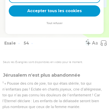
parmi les malfaiteurs, car il a pris sur lui les fautes d’un grand
Accepter tous les cookies
nombre, il est intervenu en faveur des coupables.
La Bible Du Semeur Copyright © 1992, 1999 by Biblica, Inc.® Used by permission.
Tout refuser
All rights reserved worldwide.
Esaïe
54
Seuls les Évangiles sont disponibles en vidéo pour le moment.
Jérusalem n'est plus abandonnée
1
« Pousse des cris de joie, toi qui étais stérile, toi qui
n’enfantais pas ! Eclate en chants joyeux, crie d’allégresse,
toi qui n’as pas connu les douleurs de l’enfantement ! Car
l’Eternel déclare : Les enfants de la délaissée seront bien
plus nombreux que ceux de la femme mariée.