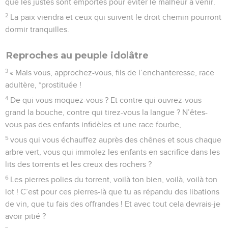
que les justes sont emportés pour éviter le malheur à venir.
2
La paix viendra et ceux qui suivent le droit chemin pourront
dormir tranquilles.
Reproches au peuple idolâtre
3
« Mais vous, approchez-vous, fils de l’enchanteresse, race
adultère, *prostituée !
4
De qui vous moquez-vous ? Et contre qui ouvrez-vous
grand la bouche, contre qui tirez-vous la langue ? N’êtes-
vous pas des enfants infidèles et une race fourbe,
5
vous qui vous échauffez auprès des chênes et sous chaque
arbre vert, vous qui immolez les enfants en sacrifice dans les
lits des torrents et les creux des rochers ?
6
Les pierres polies du torrent, voilà ton bien, voilà, voilà ton
lot ! C’est pour ces pierres-là que tu as répandu des libations
de vin, que tu fais des offrandes ! Et avec tout cela devrais-je
avoir pitié ?