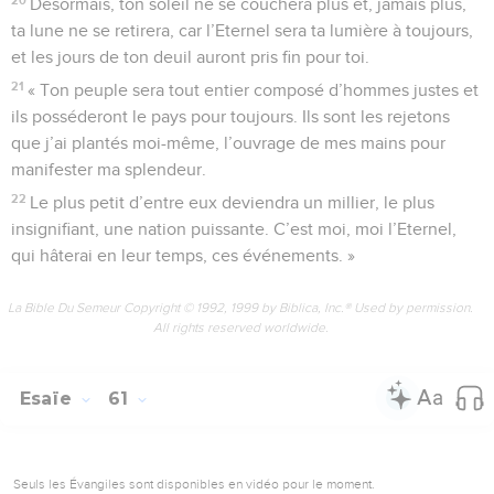
Désormais, ton soleil ne se couchera plus et, jamais plus,
ta lune ne se retirera, car l’Eternel sera ta lumière à toujours,
et les jours de ton deuil auront pris fin pour toi.
21
« Ton peuple sera tout entier composé d’hommes justes et
ils posséderont le pays pour toujours. Ils sont les rejetons
que j’ai plantés moi-même, l’ouvrage de mes mains pour
manifester ma splendeur.
22
Le plus petit d’entre eux deviendra un millier, le plus
insignifiant, une nation puissante. C’est moi, moi l’Eternel,
qui hâterai en leur temps, ces événements. »
La Bible Du Semeur Copyright © 1992, 1999 by Biblica, Inc.® Used by permission.
All rights reserved worldwide.
Esaïe
61
Seuls les Évangiles sont disponibles en vidéo pour le moment.