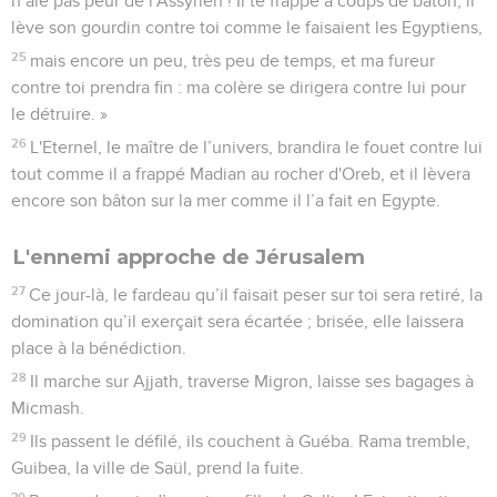
n’aie pas peur de l'Assyrien ! Il te frappe à coups de bâton, il
lève son gourdin contre toi comme le faisaient les Egyptiens,
25
mais encore un peu, très peu de temps, et ma fureur
contre toi prendra fin : ma colère se dirigera contre lui pour
le détruire. »
26
L'Eternel, le maître de l’univers, brandira le fouet contre lui
tout comme il a frappé Madian au rocher d'Oreb, et il lèvera
encore son bâton sur la mer comme il l’a fait en Egypte.
L'ennemi approche de Jérusalem
27
Ce jour-là, le fardeau qu’il faisait peser sur toi sera retiré, la
domination qu’il exerçait sera écartée ; brisée, elle laissera
place à la bénédiction.
28
Il marche sur Ajjath, traverse Migron, laisse ses bagages à
Micmash.
29
Ils passent le défilé, ils couchent à Guéba. Rama tremble,
Guibea, la ville de Saül, prend la fuite.
30