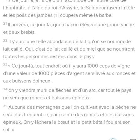
» Ce jour-là, à l’aide d’un rasoir loué de l’autre côté de
l’Euphrate, à l’aide du roi d'Assyrie, le Seigneur rasera la tête
et les poils des jambes ; il coupera même la barbe.
21
Il arrivera, ce jour-là, que chacun élèvera une jeune vache
et deux brebis.
22
Il y aura une telle abondance de lait qu'on se nourrira de
lait caillé. Oui, c'est de lait caillé et de miel que se nourriront
toutes les personnes restées dans le pays.
23
» Ce jour-là, tout endroit où il y aura 1000 ceps de vigne
d’une valeur de 1000 pièces d'argent sera livré aux ronces et
aux buissons épineux :
24
on y viendra muni de flèches et d’un arc, car tout le pays
ne sera que ronces et buissons épineux.
25
Aucune des montagnes que l'on cultivait avec la bêche ne
sera plus fréquentée, par crainte des ronces et des buissons
épineux. On y lâchera le bœuf et le petit bétail foulera son
sol. »