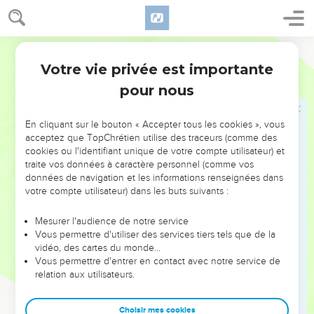
1
Ce jour-là, sept femmes s’empareront d’un seul homme en
disant : « Nous mangerons notre propre pain et nous
Segond 21
mettrons nos propres habits, mais fais-nous seulement porter
ton nom ! Enlève notre déshonneur ! »
Votre vie privée est importante
Esaïe
4
pour nous
Les survivants de Jérusalem
2
A ce moment-là, le germe de l'Eternel sera splendide et
En cliquant sur le bouton « Accepter tous les cookies », vous
acceptez que TopChrétien utilise des traceurs (comme des
glorieux, et le fruit du pays sera source de fierté et d’honneur
cookies ou l'identifiant unique de votre compte utilisateur) et
pour les rescapés d'Israël.
traite vos données à caractère personnel (comme vos
3
Ceux qui subsisteront à Sion, ceux qui auront survécu à
données de navigation et les informations renseignées dans
votre compte utilisateur) dans les buts suivants :
Jérusalem seront appelés saints, tous ceux qui seront inscrits
pour la vie à Jérusalem.
Mesurer l'audience de notre service
4
Cela arrivera lorsque le Seigneur aura lavé les souillures
Vous permettre d'utiliser des services tiers tels que de la
vidéo, des cartes du monde…
des filles de Sion et purifié Jérusalem du sang qui se trouve
Vous permettre d'entrer en contact avec notre service de
au milieu d'elle par le souffle du jugement et par le souffle
relation aux utilisateurs.
de la destruction.
5
L'Eternel fera alors apparaître, sur toute l'étendue du mont
Choisir mes cookies