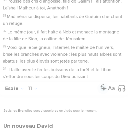
Pousse des cris d’angoisse, fille de Gallim ! Fais attention,
Laïsha ! Malheur à toi, Anathoth !
31
Madména se disperse, les habitants de Guébim cherchent
un refuge.
32
Le même jour, il fait halte à Nob et menace la montagne
de la fille de Sion, la colline de Jérusalem.
33
Voici que le Seigneur, l'Eternel, le maître de l’univers,
brise les branches avec violence : les plus hauts arbres sont
abattus, les plus élevés sont jetés par terre.
34
Il taille avec le fer les buissons de la forêt et le Liban
s’effondre sous les coups du Dieu puissant.
Esaïe
11
Seuls les Évangiles sont disponibles en vidéo pour le moment.
Un nouveau David