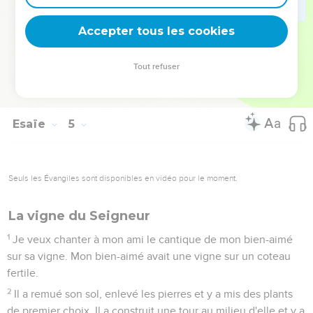
Sion et sur ses lieux de réunion, une nuée fumante pendant
le jour et un feu de flammes éclatantes pendant la nuit, car
Accepter tous les cookies
tout ce qui est glorieux sera abrité.
6
Il y aura un abri pour donner de l'ombre contre la chaleur
Tout refuser
du jour et pour servir de refuge et de protection contre
l'orage et la pluie.
Esaïe
5
Seuls les Évangiles sont disponibles en vidéo pour le moment.
La vigne du Seigneur
1
Je veux chanter à mon ami le cantique de mon bien-aimé
sur sa vigne. Mon bien-aimé avait une vigne sur un coteau
fertile.
2
Il a remué son sol, enlevé les pierres et y a mis des plants
de premier choix. Il a construit une tour au milieu d'elle et y a