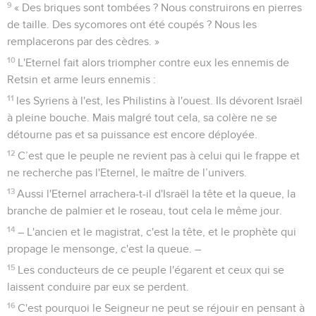
9
« Des briques sont tombées ? Nous construirons en pierres
de taille. Des sycomores ont été coupés ? Nous les
remplacerons par des cèdres. »
10
L'Eternel fait alors triompher contre eux les ennemis de
Retsin et arme leurs ennemis :
11
les Syriens à l'est, les Philistins à l'ouest. Ils dévorent Israël
à pleine bouche. Mais malgré tout cela, sa colère ne se
détourne pas et sa puissance est encore déployée.
12
C’est que le peuple ne revient pas à celui qui le frappe et
ne recherche pas l'Eternel, le maître de l’univers.
13
Aussi l'Eternel arrachera-t-il d'Israël la tête et la queue, la
branche de palmier et le roseau, tout cela le même jour.
14
– L'ancien et le magistrat, c'est la tête, et le prophète qui
propage le mensonge, c'est la queue. –
15
Les conducteurs de ce peuple l'égarent et ceux qui se
laissent conduire par eux se perdent.
16
C'est pourquoi le Seigneur ne peut se réjouir en pensant à