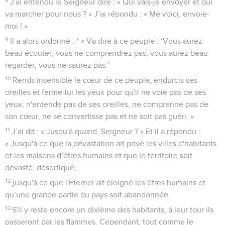
J'ai entendu le Seigneur dire : « Qui vais-je envoyer et qui
va marcher pour nous ? » J’ai répondu : « Me voici, envoie-
moi ! »
9
Il a alors ordonné : * « Va dire à ce peuple : ‘Vous aurez
beau écouter, vous ne comprendrez pas, vous aurez beau
regarder, vous ne saurez pas.’
10
Rends insensible le cœur de ce peuple, endurcis ses
oreilles et ferme-lui les yeux pour qu'il ne voie pas de ses
yeux, n'entende pas de ses oreilles, ne comprenne pas de
son cœur, ne se convertisse pas et ne soit pas guéri. »
11
J’ai dit : « Jusqu'à quand, Seigneur ? » Et il a répondu :
« Jusqu'à ce que la dévastation ait privé les villes d'habitants
et les maisons d’êtres humains et que le territoire soit
dévasté, désertique,
12
jusqu'à ce que l'Eternel ait éloigné les êtres humains et
qu’une grande partie du pays soit abandonnée.
13
S'il y reste encore un dixième des habitants, à leur tour ils
passeront par les flammes. Cependant, tout comme le