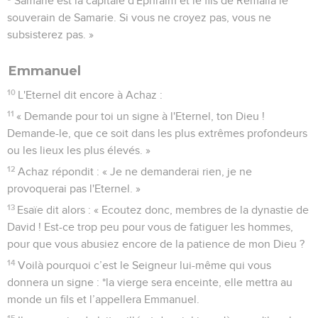
Samarie est la capitale d'Ephraïm et le fils de Remalia le
souverain de Samarie. Si vous ne croyez pas, vous ne
subsisterez pas. »
Emmanuel
10
L'Eternel dit encore à Achaz :
11
« Demande pour toi un signe à l'Eternel, ton Dieu !
Demande-le, que ce soit dans les plus extrêmes profondeurs
ou les lieux les plus élevés. »
12
Achaz répondit : « Je ne demanderai rien, je ne
provoquerai pas l'Eternel. »
13
Esaïe dit alors : « Ecoutez donc, membres de la dynastie de
David ! Est-ce trop peu pour vous de fatiguer les hommes,
pour que vous abusiez encore de la patience de mon Dieu ?
14
Voilà pourquoi c’est le Seigneur lui-même qui vous
donnera un signe : *la vierge sera enceinte, elle mettra au
monde un fils et l’appellera Emmanuel.
15