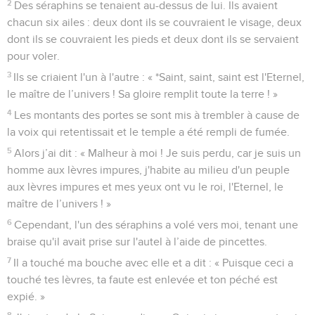
2
Des séraphins se tenaient au-dessus de lui. Ils avaient
chacun six ailes : deux dont ils se couvraient le visage, deux
dont ils se couvraient les pieds et deux dont ils se servaient
pour voler.
3
Ils se criaient l'un à l'autre : « *Saint, saint, saint est l'Eternel,
le maître de l’univers ! Sa gloire remplit toute la terre ! »
4
Les montants des portes se sont mis à trembler à cause de
la voix qui retentissait et le temple a été rempli de fumée.
5
Alors j’ai dit : « Malheur à moi ! Je suis perdu, car je suis un
homme aux lèvres impures, j'habite au milieu d'un peuple
aux lèvres impures et mes yeux ont vu le roi, l'Eternel, le
maître de l’univers ! »
6
Cependant, l'un des séraphins a volé vers moi, tenant une
braise qu'il avait prise sur l'autel à l’aide de pincettes.
7
Il a touché ma bouche avec elle et a dit : « Puisque ceci a
touché tes lèvres, ta faute est enlevée et ton péché est
expié. »
8