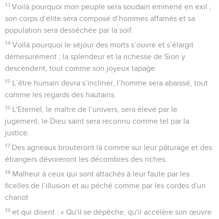
13
Voilà pourquoi mon peuple sera soudain emmené en exil ;
son corps d’élite sera composé d’hommes affamés et sa
population sera desséchée par la soif.
14
Voilà pourquoi le séjour des morts s’ouvre et s’élargit
démesurément ; la splendeur et la richesse de Sion y
descendent, tout comme son joyeux tapage.
15
L’être humain devra s’incliner, l’homme sera abaissé, tout
comme les regards des hautains.
16
L'Eternel, le maître de l’univers, sera élevé par le
jugement, le Dieu saint sera reconnu comme tel par la
justice.
17
Des agneaux brouteront là comme sur leur pâturage et des
étrangers dévoreront les décombres des riches.
18
Malheur à ceux qui sont attachés à leur faute par les
ficelles de l’illusion et au péché comme par les cordes d'un
chariot
19
et qui disent : « Qu'il se dépêche, qu'il accélère son œuvre