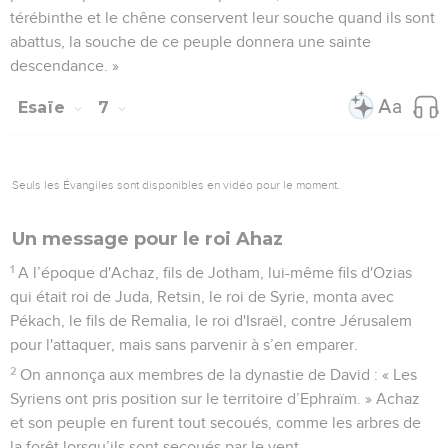
térébinthe et le chêne conservent leur souche quand ils sont
abattus, la souche de ce peuple donnera une sainte
descendance. »
Esaïe
7
Seuls les Évangiles sont disponibles en vidéo pour le moment.
Un message pour le roi Ahaz
1
A l’époque d'Achaz, fils de Jotham, lui-même fils d'Ozias
qui était roi de Juda, Retsin, le roi de Syrie, monta avec
Pékach, le fils de Remalia, le roi d'Israël, contre Jérusalem
pour l'attaquer, mais sans parvenir à s’en emparer.
2
On annonça aux membres de la dynastie de David : « Les
Syriens ont pris position sur le territoire d’Ephraïm. » Achaz
et son peuple en furent tout secoués, comme les arbres de
la forêt lorsqu’ils sont secoués par le vent.