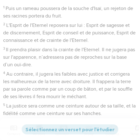
1
Puis un rameau poussera de la souche d'Isaï, un rejeton de
ses racines portera du fruit.
2
L'Esprit de l'Eternel reposera sur lui : Esprit de sagesse et
de discernement, Esprit de conseil et de puissance, Esprit de
connaissance et de crainte de l'Eternel.
3
Il prendra plaisir dans la crainte de l'Eternel. Il ne jugera pas
sur l'apparence, n’adressera pas de reproches sur la base
d’un ouï-dire.
4
Au contraire, il jugera les faibles avec justice et corrigera
les malheureux de la terre avec droiture. Il frappera la terre
par sa parole comme par un coup de bâton, et par le souffle
de ses lèvres il fera mourir le méchant.
5
La justice sera comme une ceinture autour de sa taille, et la
fidélité comme une ceinture sur ses hanches.
6
Le loup habitera avec l'agneau et la panthère se couchera
avec le chevreau ; le veau, le jeune lion et le bétail qu'on
Contenus
Versions
Commentaires
Strong
Dictionnaire
engraisse vivront ensemble, et un jeune garçon les conduira.