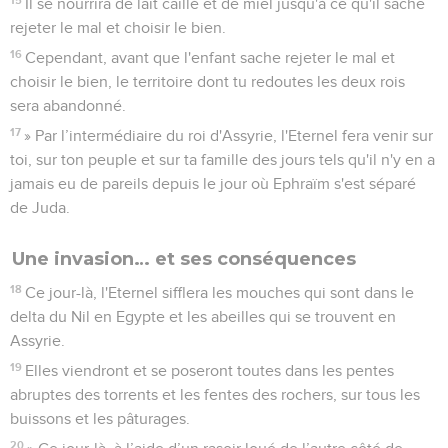
Il se nourrira de lait caillé et de miel jusqu'à ce qu'il sache
rejeter le mal et choisir le bien.
16
Cependant, avant que l'enfant sache rejeter le mal et
choisir le bien, le territoire dont tu redoutes les deux rois
sera abandonné.
17
» Par l’intermédiaire du roi d'Assyrie, l'Eternel fera venir sur
toi, sur ton peuple et sur ta famille des jours tels qu'il n'y en a
jamais eu de pareils depuis le jour où Ephraïm s'est séparé
de Juda.
Une invasion… et ses conséquences
18
Ce jour-là, l'Eternel sifflera les mouches qui sont dans le
delta du Nil en Egypte et les abeilles qui se trouvent en
Assyrie.
19
Elles viendront et se poseront toutes dans les pentes
abruptes des torrents et les fentes des rochers, sur tous les
buissons et les pâturages.
20