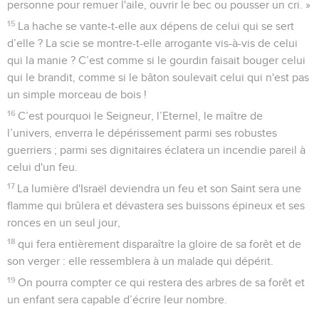
personne pour remuer l'aile, ouvrir le bec ou pousser un cri. »
15
La hache se vante-t-elle aux dépens de celui qui se sert
d’elle ? La scie se montre-t-elle arrogante vis-à-vis de celui
qui la manie ? C’est comme si le gourdin faisait bouger celui
qui le brandit, comme si le bâton soulevait celui qui n'est pas
un simple morceau de bois !
16
C’est pourquoi le Seigneur, l’Eternel, le maître de
l’univers, enverra le dépérissement parmi ses robustes
guerriers ; parmi ses dignitaires éclatera un incendie pareil à
celui d'un feu.
17
La lumière d'Israël deviendra un feu et son Saint sera une
flamme qui brûlera et dévastera ses buissons épineux et ses
ronces en un seul jour,
18
qui fera entièrement disparaître la gloire de sa forêt et de
son verger : elle ressemblera à un malade qui dépérit.
19
On pourra compter ce qui restera des arbres de sa forêt et
un enfant sera capable d’écrire leur nombre.