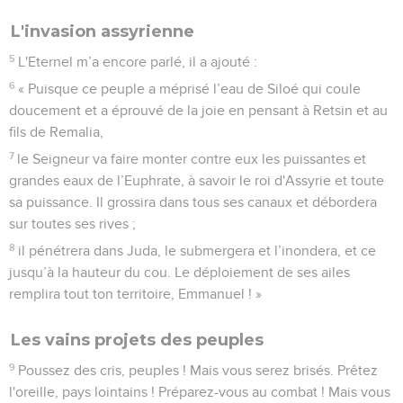
L'invasion assyrienne
5
L'Eternel m’a encore parlé, il a ajouté :
6
« Puisque ce peuple a méprisé l’eau de Siloé qui coule
doucement et a éprouvé de la joie en pensant à Retsin et au
fils de Remalia,
7
le Seigneur va faire monter contre eux les puissantes et
grandes eaux de l’Euphrate, à savoir le roi d'Assyrie et toute
sa puissance. Il grossira dans tous ses canaux et débordera
sur toutes ses rives ;
8
il pénétrera dans Juda, le submergera et l’inondera, et ce
jusqu’à la hauteur du cou. Le déploiement de ses ailes
remplira tout ton territoire, Emmanuel ! »
Les vains projets des peuples
9
Poussez des cris, peuples ! Mais vous serez brisés. Prêtez
l'oreille, pays lointains ! Préparez-vous au combat ! Mais vous