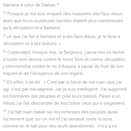
Samarie à celui de Damas ?
10
Puisque je me suis emparé des royaumes des faux dieux,
alors que leurs sculptures sacrées étaient plus nombreuses
qu'à Jérusalem et à Samarie,
11
ce que j'ai fait à Samarie et à ses faux dieux, je le ferai à
Jérusalem et à ses statues. »
12
Cependant, lorsque moi, le Seigneur, j’aurai mis un terme
à toute mon œuvre contre le mont Sion et contre Jérusalem,
j’interviendrai contre le roi d'Assyrie à cause du fruit de son
orgueil et de l’arrogance de son regard.
13
En effet, il se dit : « C'est par la force de ma main que j'ai
agi, c'est par ma sagesse, car je suis intelligent. J'ai supprimé
les frontières des peuples et pillé leurs trésors. Pareil à un
héros, j'ai fait descendre de leur trône ceux qui y siégeaient.
14
J'ai fait main basse sur les richesses des peuples aussi
facilement que sur un nid et j'ai ramassé toute la terre,
comme on le fait pour des œufs abandonnés : il n’y a eu