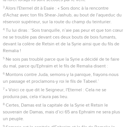
3
Alors l'Eternel dit à Esaïe : « Sors donc à la rencontre
d'Achaz avec ton fils Shear-Jashub, au bout de l'aqueduc du
réservoir supérieur, sur la route du champ du teinturier.
4
Tu lui diras : ‘Sois tranquille, n’aie pas peur et que ton cœur
ne se trouble pas devant ces deux bouts de bois fumants,
devant la colère de Retsin et de la Syrie ainsi que du fils de
Remalia !
5
Ne sois pas troublé parce que la Syrie a décidé de te faire
du mal, parce qu'Ephraïm et le fils de Remalia disent :
6
Montons contre Juda, semons-y la panique, frayons-nous
un passage et proclamons-y roi le fils de Tabeel.’
7
» Voici ce que dit le Seigneur, l'Eternel : Cela ne se
produira pas, cela n'aura pas lieu.
8
Certes, Damas est la capitale de la Syrie et Retsin le
souverain de Damas, mais d’ici 65 ans Ephraïm ne sera plus
un peuple.
9