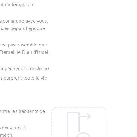
ent un temple en
ns construire avec vous.
ifices depuis l’époque
 n'est pas ensemble que
ernel, le Dieu d'Israël,
l'empêcher de construire
 durèrent toute la vie
ontre les habitants de
 écrivirent à
raméen.