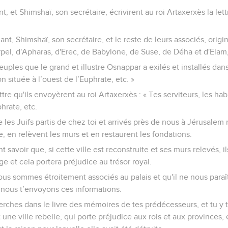
et Shimshaï, son secrétaire, écrivirent au roi Artaxerxès la let
, Shimshaï, son secrétaire, et le reste de leurs associés, origin
pel, d'Apharas, d'Erec, de Babylone, de Suse, de Déha et d'Elam
euples que le grand et illustre Osnappar a exilés et installés dans
on située à l’ouest de l’Euphrate, etc. »
ettre qu'ils envoyèrent au roi Artaxerxès : « Tes serviteurs, les hab
phrate, etc.
e les Juifs partis de chez toi et arrivés près de nous à Jérusalem
e, en relèvent les murs et en restaurent les fondations.
t savoir que, si cette ville est reconstruite et ses murs relevés, il
ge et cela portera préjudice au trésor royal.
ous sommes étroitement associés au palais et qu'il ne nous para
e nous t’envoyons ces informations.
rches dans le livre des mémoires de tes prédécesseurs, et tu y t
st une ville rebelle, qui porte préjudice aux rois et aux provinces, 