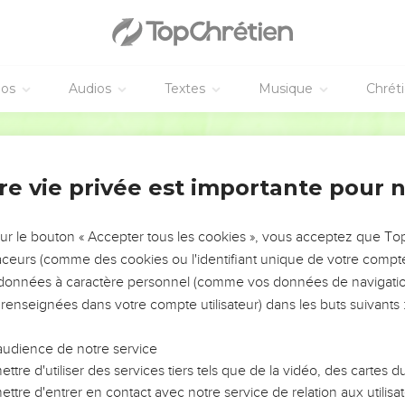
rent de Thel-Mélach, de Thel-Harsha, de Kerub-Addan et d’Immer
en d’Israël par leur famille et leur origine :
elaja, de Tobija et de Nekoda, 652 ;
 des prêtres : les descendants de Habaja, d'Hakkots et de Barzill
éos
Audios
Textes
Musique
Chrét
laï le Galaadite et avait porté son nom.
Segond 21
eurs actes généalogiques mais ne les avaient pas trouvés, de sort
e la fonction de prêtre.
 leur interdit de manger des offrandes très saintes, et ce jusqu'
re vie privée est importante pour 
thummim.
 tout entière se composait de 42'360 personnes,
sur le bouton « Accepter tous les cookies », vous acceptez que T
erviteurs et leurs servantes, au nombre de 7337. Parmi eux se tr
traceurs (comme des cookies ou l'identifiant unique de votre compte 
s données à caractère personnel (comme vos données de navigatio
 renseignées dans votre compte utilisateur) dans les buts suivants 
aux, 245 mulets,
0 ânes.
audience de notre service
e famille, lors de leur arrivée à l’emplacement de la maison de l
ttre d'utiliser des services tiers tels que de la vidéo, des cartes
ontaires pour la maison de Dieu, afin qu'on la reconstruise sur se
ttre d'entrer en contact avec notre service de relation aux utilisat