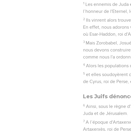
1
Les ennemis de Juda et
l’honneur de l'Eternel, l
2
Ils vinrent alors trou
En effet, nous adorons 
où Esar-Haddon, roi d'As
3
Mais Zorobabel, Josué 
nous devons construire u
comme nous l'a ordonné 
4
Alors les populations 
5
et elles soudoyèrent 
de Cyrus, roi de Perse, 
Les Juifs dénonc
6
Ainsi, sous le règne d
Juda et de Jérusalem.
7
A l’époque d'Artaxerxè
Artaxerxès, roi de Pers