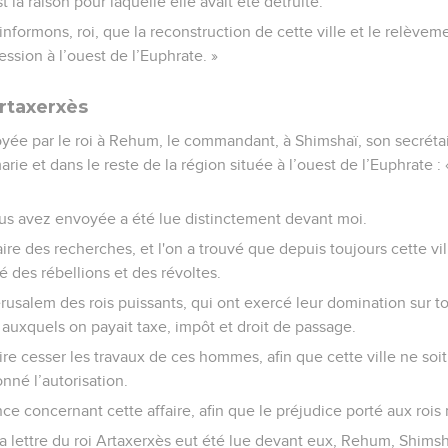
t la raison pour laquelle elle avait été détruite.
informons, roi, que la reconstruction de cette ville et le relèvem
ssion à l’ouest de l’Euphrate. »
rtaxerxès
yée par le roi à Rehum, le commandant, à Shimshaï, son secrétair
arie et dans le reste de la région située à l’ouest de l’Euphrate 
ous avez envoyée a été lue distinctement devant moi.
aire des recherches, et l'on a trouvé que depuis toujours cette vi
té des rébellions et des révoltes.
Jérusalem des rois puissants, qui ont exercé leur domination sur to
t auxquels on payait taxe, impôt et droit de passage.
e cesser les travaux de ces hommes, afin que cette ville ne soit
nné l’autorisation.
ce concernant cette affaire, afin que le préjudice porté aux rois
a lettre du roi Artaxerxès eut été lue devant eux, Rehum, Shimsha