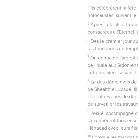
4
Ils célébrèrent la fête
holocaustes, suivant le
5
Après cela, ils offrir
consacrées à l'Eternel, 
6
Dès le premier jour d
les fondations du templ
7
On donna de l'argent a
de l'huile aux Sidonien
cette manière suivant l'
8
Le deuxième mois de l
de Shealthiel, Josué, fil
étaient revenus de dépo
de surveiller les travau
9
Josué, accompagné de 
s’occupèrent tous ensemb
Hénadad avec leurs fils e
10
Lorsque les maçons p