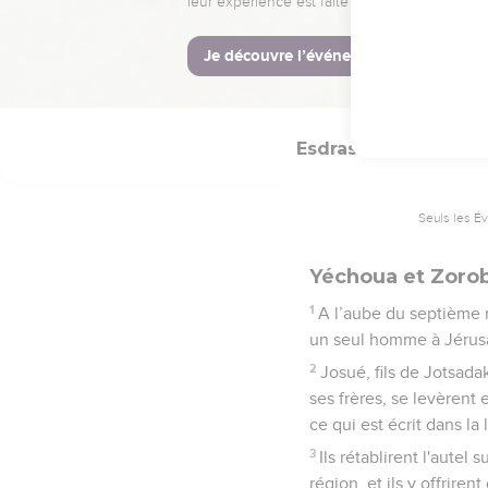
Ils firent don pour c
tuniques destinées aux 
70
Les prêtres et les Lé
temple s’installèrent da
Esdras
3
Seuls les É
Yéchoua et Zoroba
1
A l’aube du septième m
un seul homme à Jérus
2
Josué, fils de Jotsada
ses frères, se levèrent 
ce qui est écrit dans l
3
Ils rétablirent l'autel
région, et ils y offriren