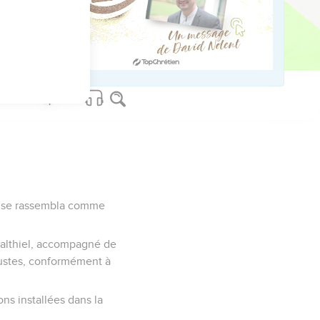
3 tonnes d'argent et 100
 les serviteurs du
ple se rassembla comme
healthiel, accompagné de
ocaustes, conformément à
ions installées dans la