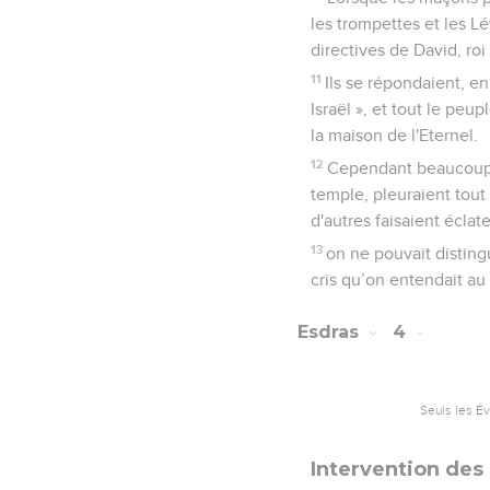
les trompettes et les Lé
directives de David, roi 
11
Ils se répondaient, en
Israël », et tout le peu
la maison de l'Eternel.
12
Cependant beaucoup, p
temple, pleuraient tou
d'autres faisaient éclate
13
on ne pouvait distingu
cris qu’on entendait au 
Esdras
4
Seuls les É
Intervention des