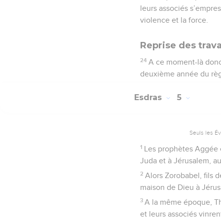
leurs associés s’empress
violence et la force.
Reprise des trav
24
A ce moment-là donc, 
deuxième année du règn
Esdras
5
Seuls les É
1
Les prophètes Aggée et 
Juda et à Jérusalem, au
2
Alors Zorobabel, fils 
maison de Dieu à Jérusa
3
A la même époque, Tha
et leurs associés vinren