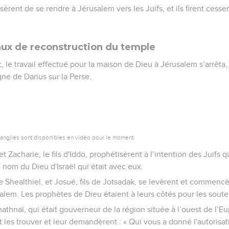
èrent de se rendre à Jérusalem vers les Juifs, et ils firent cesser
aux de reconstruction du temple
le travail effectué pour la maison de Dieu à Jérusalem s’arrêta, 
e de Darius sur la Perse.
vangiles sont disponibles en vidéo pour le moment.
Zacharie, le fils d'Iddo, prophétisèrent à l’intention des Juifs q
 nom du Dieu d'Israël qui était avec eux.
de Shealthiel, et Josué, fils de Jotsadak, se levèrent et commencè
lem. Les prophètes de Dieu étaient à leurs côtés pour les souten
thnaï, qui était gouverneur de la région située à l’ouest de l’E
t les trouver et leur demandèrent : « Qui vous a donné l'autorisa