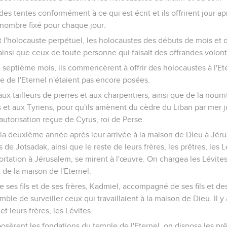
 des tentes conformément à ce qui est écrit et ils offrirent jour ap
 nombre fixé pour chaque jour.
ent l'holocauste perpétuel, les holocaustes des débuts de mois et 
ainsi que ceux de toute personne qui faisait des offrandes volonta
u septième mois, ils commencèrent à offrir des holocaustes à l'E
e de l'Eternel n'étaient pas encore posées.
ux tailleurs de pierres et aux charpentiers, ainsi que de la nourr
s et aux Tyriens, pour qu'ils amènent du cèdre du Liban par mer j
autorisation reçue de Cyrus, roi de Perse.
a deuxième année après leur arrivée à la maison de Dieu à Jérus
s de Jotsadak, ainsi que le reste de leurs frères, les prêtres, les 
rtation à Jérusalem, se mirent à l'œuvre. On chargea les Lévite
x de la maison de l'Eternel.
ses fils et de ses frères, Kadmiel, accompagné de ses fils et d
le de surveiller ceux qui travaillaient à la maison de Dieu. Il y av
t leurs frères, les Lévites.
osèrent les fondations du temple de l'Eternel, on disposa les p