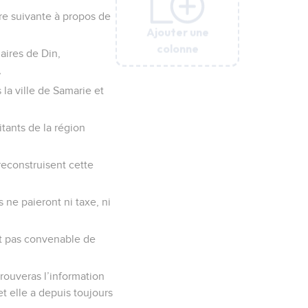
tre suivante à propos de
Ajouter une
Ajouter une
Ajouter une
Ajouter une
Ajouter une
Ajouter une
colonne
colonne
colonne
colonne
colonne
colonne
aires de Din,
,
 la ville de Samarie et
itants de la région
 reconstruisent cette
s ne paieront ni taxe, ni
ît pas convenable de
rouveras l’information
et elle a depuis toujours