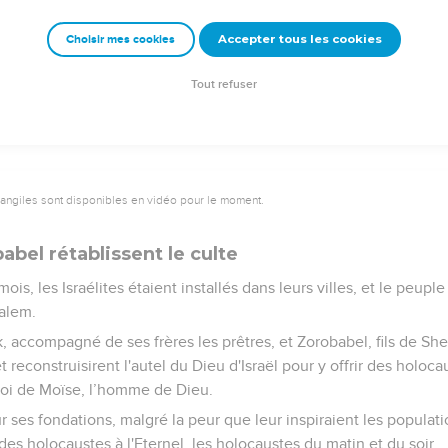
es travaux, en fonction de leurs moyens, de 61'000 pièces en or, 
prêtres.
Accepter tous les cookies
Choisir mes cookies
vites, quelques membres du peuple, les musiciens, les portiers et
ns leurs villes respectives, de même que tout Israël.
Tout refuser
vangiles sont disponibles en vidéo pour le moment.
bel rétablissent le culte
ois, les Israélites étaient installés dans leurs villes, et le peu
alem.
k, accompagné de ses frères les prêtres, et Zorobabel, fils de S
et reconstruisirent l'autel du Dieu d'Israël pour y offrir des hol
a loi de Moïse, l’homme de Dieu.
 sur ses fondations, malgré la peur que leur inspiraient les populat
t des holocaustes à l'Eternel, les holocaustes du matin et du soir.