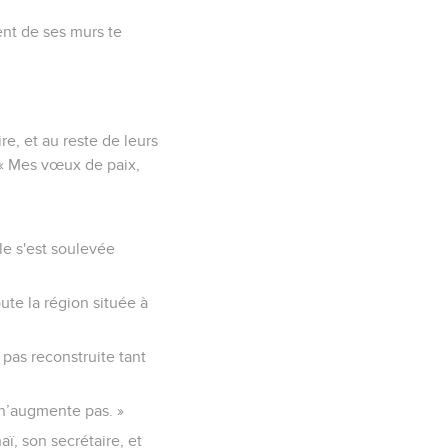
ent de ses murs te
e, et au reste de leurs
: « Mes vœux de paix,
lle s'est soulevée
ute la région située à
 pas reconstruite tant
 n’augmente pas. »
ï, son secrétaire, et