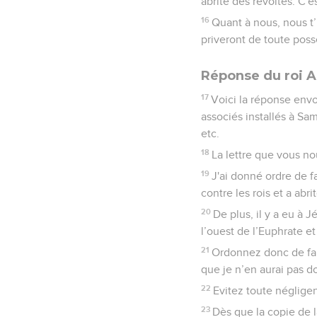
abrité des révoltes. C'es
16
Quant à nous, nous t’
priveront de toute posse
Réponse du roi A
17
Voici la réponse envo
associés installés à Sam
etc.
18
La lettre que vous n
19
J'ai donné ordre de f
contre les rois et a abri
20
De plus, il y a eu à 
l’ouest de l’Euphrate e
21
Ordonnez donc de fair
que je n’en aurai pas do
22
Evitez toute négligen
23
Dès que la copie de l