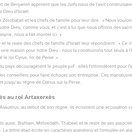
 de Benjamin apprirent que les Juifs issus de l’exil construisai
e Dieu d'Israël.
ver Zorobabel et les chefs de famille pour leur dire : « Nous voulo
votre Dieu, comme vous, et c’est à lui que nous offrons des sacr
syrie, nous a fait monter ici. »
et le reste des chefs de famille d'Israël leur répondirent : « Ce
ne maison pour notre Dieu ; nous la construirons tout seuls à l'Et
le roi Cyrus, roi de Perse. »
du pays découragèrent le peuple juif ; elles l'intimidèrent pour 
des conseillers pour faire échouer son entreprise. Ces manœuvres
et jusqu'au règne de Darius sur la Perse.
és au roi Artaxerxès
'Assuérus, au début de son règne, ils écrivirent une accusation c
s aussi, Bishlam, Mithredath, Thabeel et le reste de ses associés
e. La lettre était écrite en caractères araméens et formulée en a