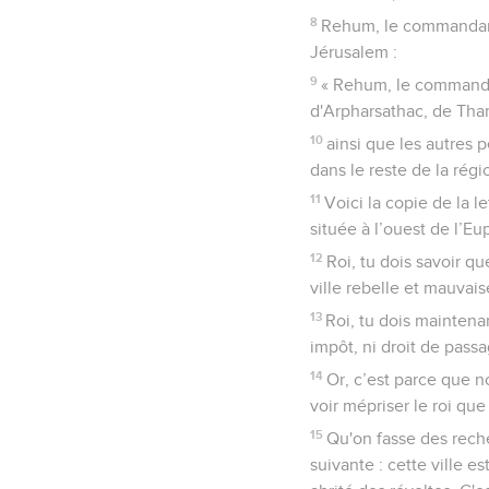
8
Rehum, le commandant, 
Jérusalem :
9
« Rehum, le commandant
d'Arpharsathac, de Thar
10
ainsi que les autres p
dans le reste de la régi
11
Voici la copie de la l
située à l’ouest de l’Eu
12
Roi, tu dois savoir qu
ville rebelle et mauvais
13
Roi, tu dois maintenan
impôt, ni droit de passa
14
Or, c’est parce que n
voir mépriser le roi qu
15
Qu'on fasse des reche
suivante : cette ville e