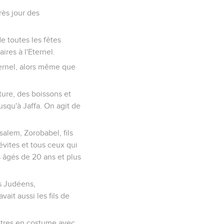
rès jour des
de toutes les fêtes
ires à l'Eternel.
ternel, alors même que
iture, des boissons et
usqu'à Jaffa. On agit de
alem, Zorobabel, fils
Lévites et tous ceux qui
s âgés de 20 ans et plus
es Judéens,
ait aussi les fils de
rêtres en costume avec