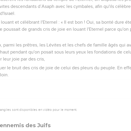
vites descendants d’Asaph avec les cymbales, afin qu'ils célèbren
d'Israël.
 louant et célébrant l'Eternel : « Il est bon ! Oui, sa bonté dure 
ple poussait de grands cris de joie en louant l'Eternel parce qu'on
armi les prêtres, les Lévites et les chefs de famille âgés qui a
t haut pendant qu'on posait sous leurs yeux les fondations de c
r leur joie par des cris,
er le bruit des cris de joie de celui des pleurs du peuple. En effe
loin.
vangiles sont disponibles en vidéo pour le moment.
 ennemis des Juifs