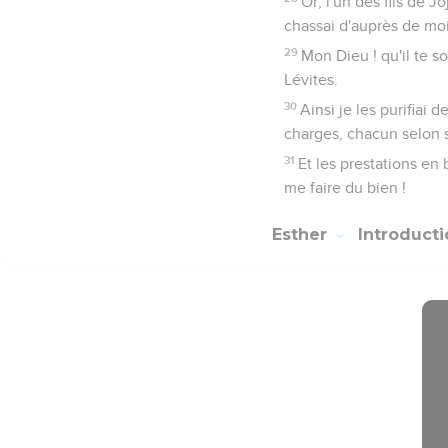
Or, l'un des fils de Jo
chassai d'auprès de moi
29
Mon Dieu ! qu'il te so
Lévites.
30
Ainsi je les purifiai d
charges, chacun selon s
31
Et les prestations en
me faire du bien !
Esther
Introduct