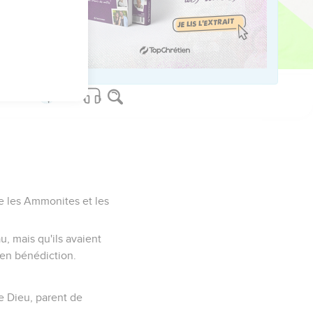
portions des chantres et
s donnaient aux enfants
ue les Ammonites et les
u, mais qu'ils avaient
 en bénédiction.
re Dieu, parent de