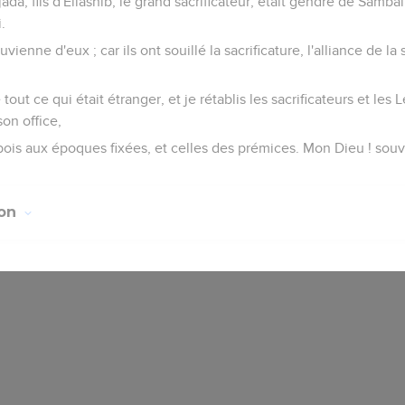
jada, fils d'Éliashib, le grand sacrificateur, était gendre de Samball
.
uvienne d'eux ; car ils ont souillé la sacrificature, l'alliance de la 
e tout ce qui était étranger, et je rétablis les sacrificateurs et les
on office,
 bois aux époques fixées, et celles des prémices. Mon Dieu ! sou
ion