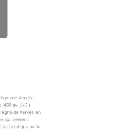
 règne de Xerxès I
 (458 av. J.-C.)
u règne de Xerxès, en
ve, qui devient
lle s’explique par la