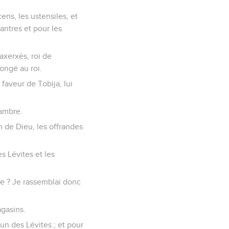
ens, les ustensiles, et
antres et pour les
axerxès, roi de
ongé au roi.
 faveur de Tobija, lui
hambre.
on de Dieu, les offrandes
s Lévites et les
née ? Je rassemblai donc
agasins.
'un des Lévites ; et pour