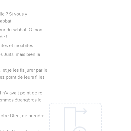
le ? Si vous y
sabbat.
 jour du sabbat. O mon
de !
ites et moabites.
s Juifs, mais bien la
et je les fis jurer par le
z point de leurs filles
 n'y avait point de roi
s femmes étrangères le
notre Dieu, de prendre