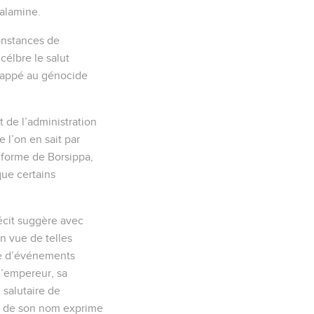
Salamine.
constances de
célbre le salut
chappé au génocide
 de l’administration
 l’on en sait par
éiforme de Borsippa,
que certains
récit suggère avec
en vue de telles
lée d’événements
l’empereur, sa
 salutaire de
on de son nom exprime