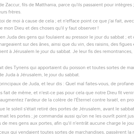
 de Zaccur, fils de Matthania, parce qu'ils passaient pour intègres 
eurs frères.
i de moi à cause de cela ; et n'efface point ce que j'ai fait, ave
de mon Dieu et des choses qu'il y faut observer !
s en Juda des gens qui foulaient au pressoir le jour du sabbat ; et
hargeaient sur des ânes, ainsi que du vin, des raisins, des figues 
ient à Jérusalem le jour du sabbat. Je leur fis des remontrances, 
avait des Tyriens qui apportaient du poisson et toutes sortes de mar
e Juda à Jérusalem, le jour du sabbat.
rincipaux de Juda, et leur dis : Quel mal faites-vous, de profaner
as fait de même, et n'est-ce pas pour cela que notre Dieu fit venir
s augmentez l'ardeur de la colère de l'Éternel contre Israël, en pr
ue le soleil s'était retiré des portes de Jérusalem, avant le sabba
t les portes ; je commandai aussi qu'on ne les ouvrît point jusq
s de mes gens aux portes, afin qu'il n'entrât aucune charge le jou
 ceux qui vendaient toutes sortes de marchandises, passèrent la 