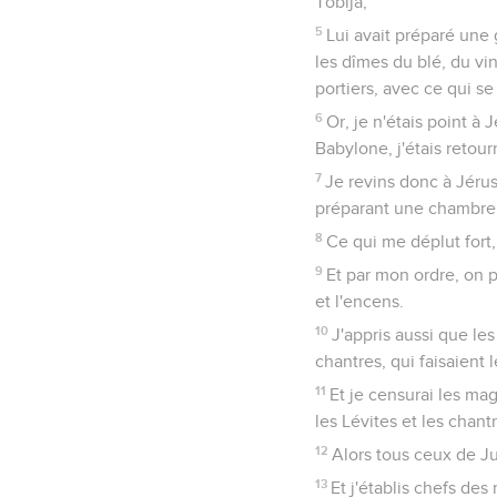
Tobija,
5
Lui avait préparé une 
les dîmes du blé, du vin
portiers, avec ce qui se 
6
Or, je n'étais point à
Babylone, j'étais retou
7
Je revins donc à Jérusa
préparant une chambre 
8
Ce qui me déplut fort,
9
Et par mon ordre, on pu
et l'encens.
10
J'appris aussi que le
chantres, qui faisaient 
11
Et je censurai les ma
les Lévites et les chantr
12
Alors tous ceux de Ju
13
Et j'établis chefs des