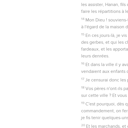
les assister, Hanan, fils
faire les répartitions à l
14
Mon Dieu ! souviens-to
à l'égard de la maison 
15
En ces jours-là, je vi
des gerbes, et qui les c
fardeaux, et les apporta
leurs denrées.
16
Et dans la ville il y 
vendaient aux enfants d
17
Je censurai donc les p
18
Vos pères n'ont-ils p
sur cette ville ? Et vou
19
C'est pourquoi, dès q
commandement, on fermai
je fis tenir quelques-un
20
Et les marchands, et