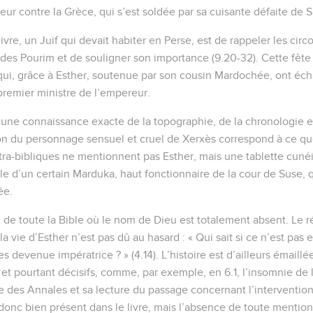
r contre la Grèce, qui s’est soldée par sa cuisante défaite de 
livre, un Juif qui devait habiter en Perse, est de rappeler les cir
te des Pourim et de souligner son importance (9.20-32). Cette fête 
 qui, grâce à Esther, soutenue par son cousin Mardochée, ont é
remier ministre de l’empereur.
d’une connaissance exacte de la topographie, de la chronologie et
on du personnage sensuel et cruel de Xerxès correspond à ce que
extra-bibliques ne mentionnent pas Esther, mais une tablette cun
le d’un certain Marduka, haut fonctionnaire de la cour de Suse, 
ée.
re de toute la Bible où le nom de Dieu est totalement absent. Le 
la vie d’Esther n’est pas dû au hasard : « Qui sait si ce n’est pas 
s devenue impératrice ? » (4.14). L’histoire est d’ailleurs émail
et pourtant décisifs, comme, par exemple, en 6.1, l’insomnie de 
vre des Annales et sa lecture du passage concernant l’intervention
donc bien présent dans le livre, mais l’absence de toute menti