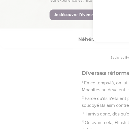
d'actions de grâces à D
47
Et tous les Israélite
des portiers, jour par j
d'Aaron les choses con
Néhémie
13
Seuls les É
Diverses réforme
1
En ce temps-là, on lut
Moabites ne devaient j
2
Parce qu'ils n'étaient
soudoyé Balaam contre 
3
Il arriva donc, dès qu'
4
Or, avant cela, Éliash