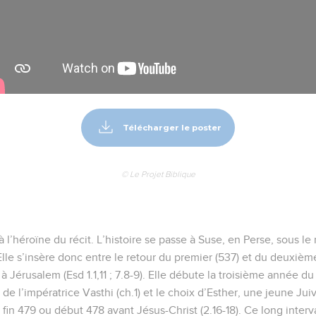
Télécharger le poster
© Le Projet Biblique
à l’héroïne du récit. L’histoire se passe à Suse, en Perse, sous le
 Elle s’insère donc entre le retour du premier (537) et du deuxième
à Jérusalem (Esd 1.1,11 ; 7.8-9). Elle débute la troisième année d
i de l’impératrice Vasthi (ch.1) et le choix d’Esther, une jeune Jui
 fin 479 ou début 478 avant Jésus-Christ (2.16-18). Ce long interva