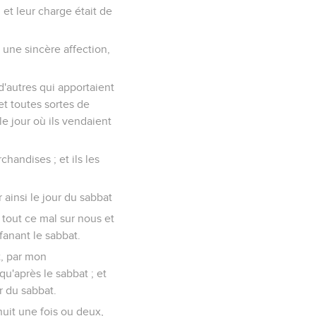
; et leur charge était de
c une sincère affection,
 d'autres qui apportaient
et toutes sortes de
le jour où ils vendaient
chandises ; et ils les
 ainsi le jour du sabbat
 tout ce mal sur nous et
ofanant le sabbat.
t, par mon
u'après le sabbat ; et
r du sabbat.
nuit une fois ou deux,