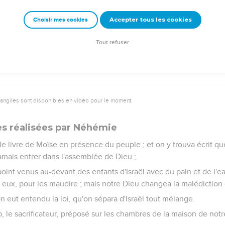
ieu.
s, au temps de Zorobabel et au temps de Néhémie, donnaient les 
Accepter tous les cookies
Choisir mes cookies
our ; on donnait aux Lévites les choses consacrées, et les Lévite
sacrées.
Tout refuser
vangiles sont disponibles en vidéo pour le moment.
s réalisées par Néhémie
 le livre de Moïse en présence du peuple ; et on y trouva écrit q
amais entrer dans l'assemblée de Dieu ;
 point venus au-devant des enfants d'Israël avec du pain et de l'ea
eux, pour les maudire ; mais notre Dieu changea la malédiction
on eut entendu la loi, qu'on sépara d'Israël tout mélange.
ib, le sacrificateur, préposé sur les chambres de la maison de not