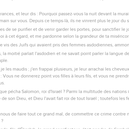
rances, et leur dis : Pourquoi passez-vous la nuit devant la murail
 main sur vous. Depuis ce temps-là, ils ne vinrent plus le jour du 
es de se purifier et de venir garder les portes, pour sanctifier le
oi à cet égard, et me pardonne selon la grandeur de ta miséricor
 je vis des Juifs qui avaient pris des femmes asdodiennes, ammon
 la moitié parlait l'asdodien et ne savait point parler la langue de
uple.
je les maudis ; j'en frappai plusieurs, je leur arrachai les cheveux, 
 Vous ne donnerez point vos filles à leurs fils, et vous ne prendre
us.
que pécha Salomon, roi d'Israël ? Parmi la multitude des nations il
 de son Dieu, et Dieu l'avait fait roi de tout Israël ; toutefois le
-nous de faire tout ce grand mal, de commettre ce crime contre 
 ?