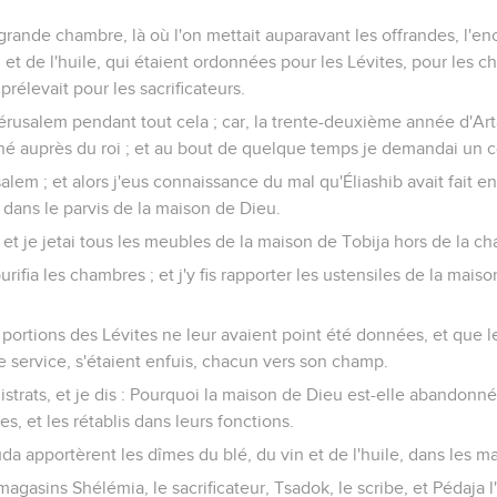
grande chambre, là où l'on mettait auparavant les offrandes, l'enc
 et de l'huile, qui étaient ordonnées pour les Lévites, pour les ch
prélevait pour les sacrificateurs.
 Jérusalem pendant tout cela ; car, la trente-deuxième année d'Art
rné auprès du roi ; et au bout de quelque temps je demandai un c
lem ; et alors j'eus connaissance du mal qu'Éliashib avait fait en
dans le parvis de la maison de Dieu.
 et je jetai tous les meubles de la maison de Tobija hors de la c
rifia les chambres ; et j'y fis rapporter les ustensiles de la mais
s portions des Lévites ne leur avaient point été données, et que le
le service, s'étaient enfuis, chacun vers son champ.
gistrats, et je dis : Pourquoi la maison de Dieu est-elle abandon
es, et les rétablis dans leurs fonctions.
da apportèrent les dîmes du blé, du vin et de l'huile, dans les m
 magasins Shélémia, le sacrificateur, Tsadok, le scribe, et Pédaja l