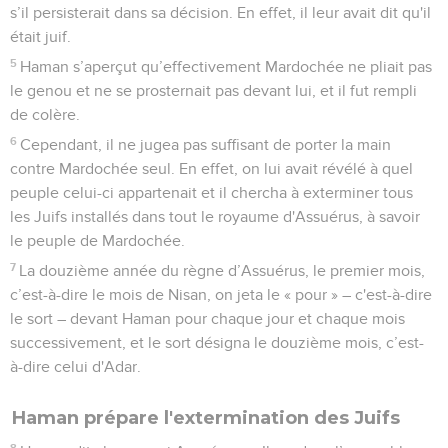
s’il persisterait dans sa décision. En effet, il leur avait dit qu'il
était juif.
5
Haman s’aperçut qu’effectivement Mardochée ne pliait pas
le genou et ne se prosternait pas devant lui, et il fut rempli
de colère.
6
Cependant, il ne jugea pas suffisant de porter la main
contre Mardochée seul. En effet, on lui avait révélé à quel
peuple celui-ci appartenait et il chercha à exterminer tous
les Juifs installés dans tout le royaume d'Assuérus, à savoir
le peuple de Mardochée.
7
La douzième année du règne d’Assuérus, le premier mois,
c’est-à-dire le mois de Nisan, on jeta le « pour » – c'est-à-dire
le sort – devant Haman pour chaque jour et chaque mois
successivement, et le sort désigna le douzième mois, c’est-
à-dire celui d'Adar.
Haman prépare l'extermination des Juifs
8