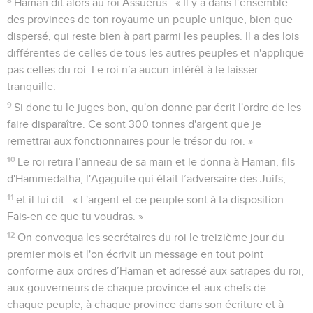
Haman dit alors au roi Assuérus : « Il y a dans l’ensemble
des provinces de ton royaume un peuple unique, bien que
dispersé, qui reste bien à part parmi les peuples. Il a des lois
différentes de celles de tous les autres peuples et n'applique
pas celles du roi. Le roi n’a aucun intérêt à le laisser
tranquille.
9
Si donc tu le juges bon, qu'on donne par écrit l'ordre de les
faire disparaître. Ce sont 300 tonnes d'argent que je
remettrai aux fonctionnaires pour le trésor du roi. »
10
Le roi retira l’anneau de sa main et le donna à Haman, fils
d'Hammedatha, l'Agaguite qui était l’adversaire des Juifs,
11
et il lui dit : « L'argent et ce peuple sont à ta disposition.
Fais-en ce que tu voudras. »
12
On convoqua les secrétaires du roi le treizième jour du
premier mois et l'on écrivit un message en tout point
conforme aux ordres d’Haman et adressé aux satrapes du roi,
aux gouverneurs de chaque province et aux chefs de
chaque peuple, à chaque province dans son écriture et à