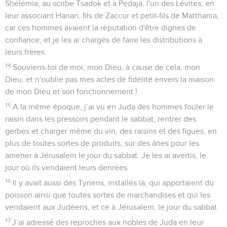
Shélémia, au scribe Tsadok et à Pedaja, l'un des Lévites, en
leur associant Hanan, fils de Zaccur et petit-fils de Matthania,
car ces hommes avaient la réputation d'être dignes de
confiance, et je les ai chargés de faire les distributions à
leurs frères.
14
Souviens-toi de moi, mon Dieu, à cause de cela, mon
Dieu, et n'oublie pas mes actes de fidélité envers la maison
de mon Dieu et son fonctionnement !
15
A la même époque, j’ai vu en Juda des hommes fouler le
raisin dans les pressoirs pendant le sabbat, rentrer des
gerbes et charger même du vin, des raisins et des figues, en
plus de toutes sortes de produits, sur des ânes pour les
amener à Jérusalem le jour du sabbat. Je les ai avertis, le
jour où ils vendaient leurs denrées.
16
Il y avait aussi des Tyriens, installés là, qui apportaient du
poisson ainsi que toutes sortes de marchandises et qui les
vendaient aux Judéens, et ce à Jérusalem, le jour du sabbat.
17
J’ai adressé des reproches aux nobles de Juda en leur