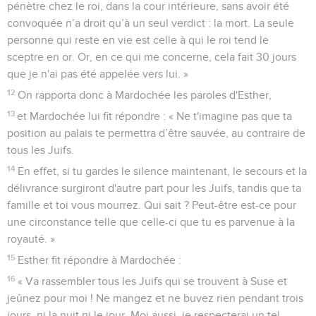
pénètre chez le roi, dans la cour intérieure, sans avoir été
convoquée n’a droit qu’à un seul verdict : la mort. La seule
personne qui reste en vie est celle à qui le roi tend le
sceptre en or. Or, en ce qui me concerne, cela fait 30 jours
que je n'ai pas été appelée vers lui. »
12
On rapporta donc à Mardochée les paroles d'Esther,
13
et Mardochée lui fit répondre : « Ne t'imagine pas que ta
position au palais te permettra d’être sauvée, au contraire de
tous les Juifs.
14
En effet, si tu gardes le silence maintenant, le secours et la
délivrance surgiront d'autre part pour les Juifs, tandis que ta
famille et toi vous mourrez. Qui sait ? Peut-être est-ce pour
une circonstance telle que celle-ci que tu es parvenue à la
royauté. »
15
Esther fit répondre à Mardochée :
16
« Va rassembler tous les Juifs qui se trouvent à Suse et
jeûnez pour moi ! Ne mangez et ne buvez rien pendant trois
jours, ni la nuit ni le jour. Moi aussi, je respecterai un tel