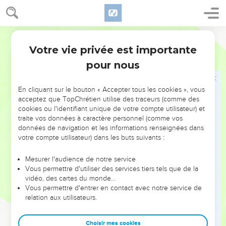
loin les cris de joie de Jérusalem.
Segond 21
Les parts réservées aux prêtres et aux
Votre vie privée est importante
lévites
Néhémie
12
pour nous
44
C’est à ce moment-là qu’on a désigné des hommes pour
la surveillance des salles destinées à l’entreposage des
En cliquant sur le bouton « Accepter tous les cookies », vous
offrandes, des premières récoltes et des dîmes et on les a
acceptez que TopChrétien utilise des traceurs (comme des
chargés d'y rassembler les parts accordées par la loi aux
cookies ou l'identifiant unique de votre compte utilisateur) et
prêtres et aux Lévites au nom des divers territoires. En effet,
traite vos données à caractère personnel (comme vos
Juda se réjouissait de ce que les prêtres et les Lévites
données de navigation et les informations renseignées dans
votre compte utilisateur) dans les buts suivants :
étaient à leur poste,
45
assurant le service de leur Dieu et des purifications. Quant
Mesurer l'audience de notre service
aux musiciens et aux portiers, ils respectaient l'ordre laissé
Vous permettre d'utiliser des services tiers tels que de la
vidéo, des cartes du monde…
par David et par son fils Salomon.
Vous permettre d'entrer en contact avec notre service de
46
En effet, à l’époque de David et d'Asaph déjà, cela faisait
relation aux utilisateurs.
bien longtemps, il y avait des chefs de musiciens ainsi que
des chants de louange et de reconnaissance en l'honneur de
Choisir mes cookies