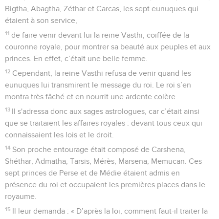
Bigtha, Abagtha, Zéthar et Carcas, les sept eunuques qui
étaient à son service,
11
de faire venir devant lui la reine Vasthi, coiffée de la
couronne royale, pour montrer sa beauté aux peuples et aux
princes. En effet, c’était une belle femme.
12
Cependant, la reine Vasthi refusa de venir quand les
eunuques lui transmirent le message du roi. Le roi s’en
montra très fâché et en nourrit une ardente colère.
13
Il s'adressa donc aux sages astrologues, car c’était ainsi
que se traitaient les affaires royales : devant tous ceux qui
connaissaient les lois et le droit.
14
Son proche entourage était composé de Carshena,
Shéthar, Admatha, Tarsis, Mérès, Marsena, Memucan. Ces
sept princes de Perse et de Médie étaient admis en
présence du roi et occupaient les premières places dans le
royaume.
15
Il leur demanda : « D’après la loi, comment faut-il traiter la