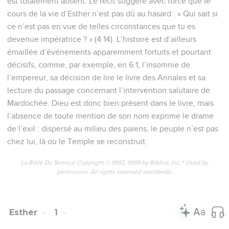
est totalement absent. Le récit suggère avec force que le
cours de la vie d’Esther n’est pas dû au hasard : « Qui sait si
ce n’est pas en vue de telles circonstances que tu es
devenue impératrice ? » (4.14). L’histoire est d’ailleurs
émaillée d’événements apparemment fortuits et pourtant
décisifs, comme, par exemple, en 6.1, l’insomnie de
l’empereur, sa décision de lire le livre des Annales et sa
lecture du passage concernant l’intervention salutaire de
Mardochée. Dieu est donc bien présent dans le livre, mais
l’absence de toute mention de son nom exprime le drame
de l’exil : dispersé au milieu des païens, le peuple n’est pas
chez lui, là où le Temple se reconstruit.
La Bible Du Semeur Copyright © 1992, 1999 by Biblica, Inc.® Used by
permission. All rights reserved worldwide.
Esther
1