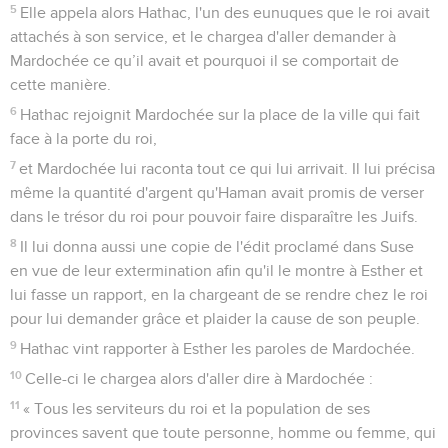
5
Elle appela alors Hathac, l'un des eunuques que le roi avait
attachés à son service, et le chargea d'aller demander à
Mardochée ce qu’il avait et pourquoi il se comportait de
cette manière.
6
Hathac rejoignit Mardochée sur la place de la ville qui fait
face à la porte du roi,
7
et Mardochée lui raconta tout ce qui lui arrivait. Il lui précisa
même la quantité d'argent qu'Haman avait promis de verser
dans le trésor du roi pour pouvoir faire disparaître les Juifs.
8
Il lui donna aussi une copie de l'édit proclamé dans Suse
en vue de leur extermination afin qu'il le montre à Esther et
lui fasse un rapport, en la chargeant de se rendre chez le roi
pour lui demander grâce et plaider la cause de son peuple.
9
Hathac vint rapporter à Esther les paroles de Mardochée.
10
Celle-ci le chargea alors d'aller dire à Mardochée :
11
« Tous les serviteurs du roi et la population de ses
provinces savent que toute personne, homme ou femme, qui