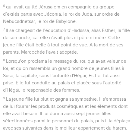
6
qui avait quitté Jérusalem en compagnie du groupe
d’exilés partis avec Jéconia, le roi de Juda, sur ordre de
Nebucadnetsar, le roi de Babylone.
7
Il se chargeait de l’éducation d’Hadassa, alias Esther, la fille
de son oncle, car elle n'avait plus ni père ni mère. Cette
jeune fille était belle à tout point de vue. A la mort de ses
parents, Mardochée l'avait adoptée.
8
Lorsqu'on proclama le message du roi, qui avait valeur de
loi, et qu’on rassembla un grand nombre de jeunes filles à
Suse, la capitale, sous l’autorité d'Hégaï, Esther fut aussi
prise. Elle fut conduite au palais et placée sous l’autorité
d'Hégaï, le responsable des femmes.
9
La jeune fille lui plut et gagna sa sympathie. Il s'empressa
de lui fournir les produits cosmétiques et les éléments dont
elle avait besoin. Il lui donna aussi sept jeunes filles
sélectionnées parmi le personnel du palais, puis il la déplaça
avec ses suivantes dans le meilleur appartement du harem.