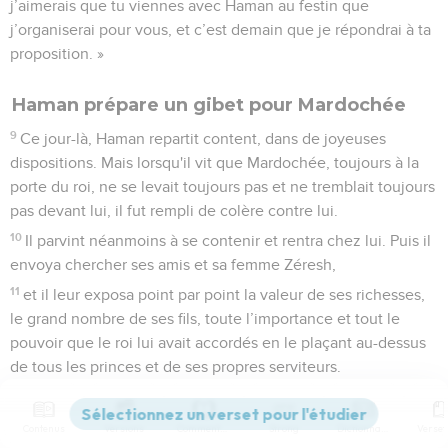
j’aimerais que tu viennes avec Haman au festin que
j’organiserai pour vous, et c’est demain que je répondrai à ta
proposition. »
Haman prépare un gibet pour Mardochée
9
Ce jour-là, Haman repartit content, dans de joyeuses
dispositions. Mais lorsqu'il vit que Mardochée, toujours à la
porte du roi, ne se levait toujours pas et ne tremblait toujours
pas devant lui, il fut rempli de colère contre lui.
10
Il parvint néanmoins à se contenir et rentra chez lui. Puis il
envoya chercher ses amis et sa femme Zéresh,
11
et il leur exposa point par point la valeur de ses richesses,
le grand nombre de ses fils, toute l’importance et tout le
pouvoir que le roi lui avait accordés en le plaçant au-dessus
de tous les princes et de ses propres serviteurs.
12
Il ajouta : « Je suis même le seul que la reine Esther ait
admis avec le roi au banquet qu'elle a organisé et je suis
Contenus
Versions
Commentaires
Strong
Dictionnaire
encore invité pour demain chez elle en compagnie du roi.