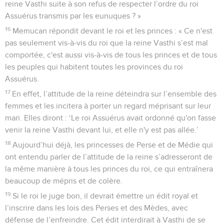
reine Vasthi suite à son refus de respecter l’ordre du roi
Assuérus transmis par les eunuques ? »
16
Memucan répondit devant le roi et les princes : « Ce n'est
pas seulement vis-à-vis du roi que la reine Vasthi s’est mal
comportée, c'est aussi vis-à-vis de tous les princes et de tous
les peuples qui habitent toutes les provinces du roi
Assuérus.
17
En effet, l’attitude de la reine déteindra sur l’ensemble des
femmes et les incitera à porter un regard méprisant sur leur
mari. Elles diront : ‘Le roi Assuérus avait ordonné qu'on fasse
venir la reine Vasthi devant lui, et elle n'y est pas allée.’
18
Aujourd’hui déjà, les princesses de Perse et de Médie qui
ont entendu parler de l’attitude de la reine s’adresseront de
la même manière à tous les princes du roi, ce qui entraînera
beaucoup de mépris et de colère.
19
Si le roi le juge bon, il devrait émettre un édit royal et
l’inscrire dans les lois des Perses et des Mèdes, avec
défense de l’enfreindre. Cet édit interdirait à Vasthi de se