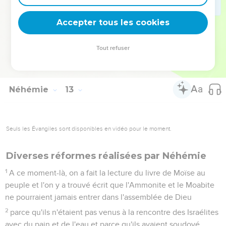
Dieu.
47
A l’époque de Zorobabel comme à celle de Néhémie, tout
Accepter tous les cookies
Israël faisait don des parts journalières destinées aux
musiciens et aux portiers ; il donnait aussi aux Lévites les
Tout refuser
éléments consacrés, et les Lévites les redistribuaient aux
descendants d'Aaron.
Néhémie
13
Seuls les Évangiles sont disponibles en vidéo pour le moment.
Diverses réformes réalisées par Néhémie
1
A ce moment-là, on a fait la lecture du livre de Moïse au
peuple et l'on y a trouvé écrit que l'Ammonite et le Moabite
ne pourraient jamais entrer dans l'assemblée de Dieu
2
parce qu'ils n'étaient pas venus à la rencontre des Israélites
avec du pain et de l'eau et parce qu'ils avaient soudoyé