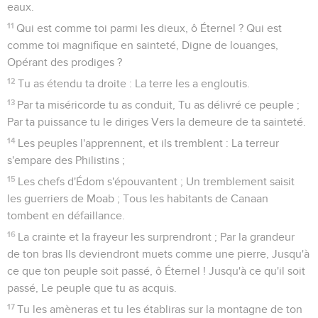
eaux.
11
Qui est comme toi parmi les dieux, ô Éternel ? Qui est
comme toi magnifique en sainteté, Digne de louanges,
Opérant des prodiges ?
12
Tu as étendu ta droite : La terre les a engloutis.
13
Par ta miséricorde tu as conduit, Tu as délivré ce peuple ;
Par ta puissance tu le diriges Vers la demeure de ta sainteté.
14
Les peuples l'apprennent, et ils tremblent : La terreur
s'empare des Philistins ;
15
Les chefs d'Édom s'épouvantent ; Un tremblement saisit
les guerriers de Moab ; Tous les habitants de Canaan
tombent en défaillance.
16
La crainte et la frayeur les surprendront ; Par la grandeur
de ton bras Ils deviendront muets comme une pierre, Jusqu'à
ce que ton peuple soit passé, ô Éternel ! Jusqu'à ce qu'il soit
passé, Le peuple que tu as acquis.
17
Tu les amèneras et tu les établiras sur la montagne de ton