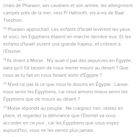
chars de Pharaon, ses cavaliers et son armée, les atteignirent
campés près de la mer, vers Pi Hahiroth, vis-à-vis de Baal
Tsephon.
10
Pharaon approchait. Les enfants d'Israël levèrent les yeux,
et voici, les Égyptiens étaient en marche derrière eux. Et les
enfants d'Israël eurent une grande frayeur, et crièrent à
l'Éternel.
11
Ils dirent à Moïse : N'y avait-il pas des sépulcres en Égypte,
sans qu'il fût besoin de nous mener mourir au désert ? Que
nous as-tu fait en nous faisant sortir d'Égypte ?
12
N'est-ce pas là ce que nous te disions en Égypte : Laisse-
nous servir les Égyptiens, car nous aimons mieux servir les
Égyptiens que de mourir au désert ?
13
Moïse répondit au peuple : Ne craignez rien, restez en
place, et regardez la délivrance que l'Éternel va vous
accorder en ce jour ; car les Égyptiens que vous voyez
aujourd'hui, vous ne les verrez plus jamais.