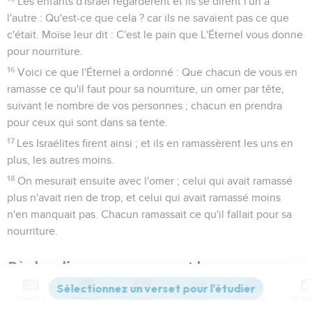
Les enfants d'Israël regardèrent et ils se dirent l'un à
l'autre : Qu'est-ce que cela ? car ils ne savaient pas ce que
c'était. Moïse leur dit : C'est le pain que L'Éternel vous donne
pour nourriture.
16
Voici ce que l'Éternel a ordonné : Que chacun de vous en
ramasse ce qu'il faut pour sa nourriture, un omer par tête,
suivant le nombre de vos personnes ; chacun en prendra
pour ceux qui sont dans sa tente.
17
Les Israélites firent ainsi ; et ils en ramassèrent les uns en
plus, les autres moins.
18
On mesurait ensuite avec l'omer ; celui qui avait ramassé
plus n'avait rien de trop, et celui qui avait ramassé moins
n'en manquait pas. Chacun ramassait ce qu'il fallait pour sa
nourriture.
Règles diverses concernant la manne
19
Moïse leur dit : Que personne n'en laisse jusqu'au matin.
Contenus
Versions
Commentaires
Strong
Dictionnaire
20
Ils n'écoutèrent pas Moïse, et il y eut des gens qui en