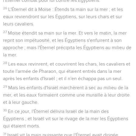
l'Éternel combat pour lui contre les Égyptiens.
26
L'Éternel dit à Moïse : Étends ta main sur la mer ; et les
eaux reviendront sur les Égyptiens, sur leurs chars et sur
leurs cavaliers.
27
Moïse étendit sa main sur la mer. Et vers le matin, la mer
reprit son impétuosité, et les Égyptiens s'enfuirent à son
approche ; mais l'Éternel précipita les Égyptiens au milieu de
la mer.
28
Les eaux revinrent, et couvrirent les chars, les cavaliers et
toute l'armée de Pharaon, qui étaient entrés dans la mer
après les enfants d'Israël ; et il n'en échappa pas un seul.
29
Mais les enfants d'Israël marchèrent à sec au milieu de la
mer, et les eaux formaient comme une muraille à leur droite
et à leur gauche.
30
En ce jour, l'Éternel délivra Israël de la main des
Égyptiens ; et Israël vit sur le rivage de la mer les Égyptiens
qui étaient morts.
31
Israël vit la main puissante que l'Éternel avait dirigée