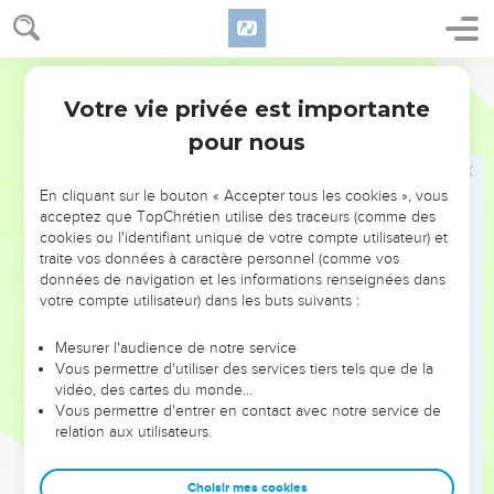
toucher.
22
Moïse étendit sa main vers le ciel ; et il y eut d'épaisses
ténèbres dans tout le pays d'Égypte, pendant trois jours.
Segond 1910
23
On ne se voyait pas les uns les autres, et personne ne se
Votre vie privée est importante
Exode
10
leva de sa place pendant trois jours. Mais il y avait de la
pour nous
lumière dans les lieux où habitaient tous les enfants d'Israël.
24
Pharaon appela Moïse, et dit : Allez, servez l'Éternel. Il n'y
En cliquant sur le bouton « Accepter tous les cookies », vous
aura que vos brebis et vos boeufs qui resteront, et vos
acceptez que TopChrétien utilise des traceurs (comme des
cookies ou l'identifiant unique de votre compte utilisateur) et
enfants pourront aller avec vous.
traite vos données à caractère personnel (comme vos
25
Moïse répondit : Tu mettras toi-même entre nos mains de
données de navigation et les informations renseignées dans
quoi faire les sacrifices et les holocaustes que nous offrirons
votre compte utilisateur) dans les buts suivants :
à l'Éternel, notre Dieu.
Mesurer l'audience de notre service
26
Nos troupeaux iront avec nous, et il ne restera pas un
Vous permettre d'utiliser des services tiers tels que de la
ongle ; car c'est là que nous prendrons pour servir l'Éternel,
vidéo, des cartes du monde…
Vous permettre d'entrer en contact avec notre service de
notre Dieu ; et jusqu'à ce que nous soyons arrivés, nous ne
relation aux utilisateurs.
savons pas ce que nous choisirons pour offrir à l'Éternel.
27
L'Éternel endurcit le coeur de Pharaon, et Pharaon ne
Choisir mes cookies