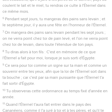
coulent le lait et le miel, tu rendras ce culte à l'Éternel dans
ce même mois.
6
Pendant sept jours, tu mangeras des pains sans levain ; et
le septième jour, il y aura une fête en l'honneur de l'Éternel.
7
On mangera des pains sans levain pendant les sept jours ;
on ne verra point chez toi de pain levé, et l'on ne verra point
chez toi de levain, dans toute l'étendue de ton pays.
8
Tu diras alors à ton fils : C'est en mémoire de ce que
l'Éternel a fait pour moi, lorsque je suis sorti d'Égypte.
9
Ce sera pour toi comme un signe sur ta main et comme un
souvenir entre tes yeux, afin que la loi de l'Éternel soit dans
ta bouche ; car c'est par sa main puissante que l'Éternel t'a
fait sortir d'Égypte.
10
Tu observeras cette ordonnance au temps fixé d'année en
année.
11
Quand l'Éternel t'aura fait entrer dans le pays des
Cananéens, comme il l'a juré à toi et à tes pères, et qu'il te