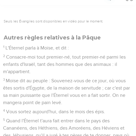
Seuls les Évangiles sont disponibles en vidéo pour le moment.
Autres règles relatives à la Pâque
1
L'Éternel parla à Moïse, et dit :
2
Consacre-moi tout premier-né, tout premier-né parmi les
enfants d'Israël, tant des hommes que des animaux : il
m'appartient.
3
Moïse dit au peuple : Souvenez-vous de ce jour, où vous
êtes sortis d'Égypte, de la maison de servitude ; car c'est par
sa main puissante que l'Éternel vous en a fait sortir. On ne
mangera point de pain levé.
4
Vous sortez aujourd'hui, dans le mois des épis.
5
Quand l'Éternel t'aura fait entrer dans le pays des
Cananéens, des Héthiens, des Amoréens, des Héviens et
des Jébusiens, qu'il a juré à tes pères de te donner, pays où