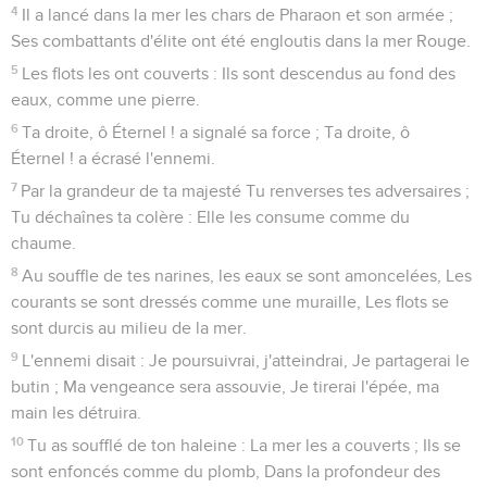
4
Il a lancé dans la mer les chars de Pharaon et son armée ;
Ses combattants d'élite ont été engloutis dans la mer Rouge.
5
Les flots les ont couverts : Ils sont descendus au fond des
eaux, comme une pierre.
6
Ta droite, ô Éternel ! a signalé sa force ; Ta droite, ô
Éternel ! a écrasé l'ennemi.
7
Par la grandeur de ta majesté Tu renverses tes adversaires ;
Tu déchaînes ta colère : Elle les consume comme du
chaume.
8
Au souffle de tes narines, les eaux se sont amoncelées, Les
courants se sont dressés comme une muraille, Les flots se
sont durcis au milieu de la mer.
9
L'ennemi disait : Je poursuivrai, j'atteindrai, Je partagerai le
butin ; Ma vengeance sera assouvie, Je tirerai l'épée, ma
main les détruira.
10
Tu as soufflé de ton haleine : La mer les a couverts ; Ils se
sont enfoncés comme du plomb, Dans la profondeur des