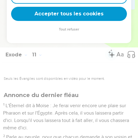
voulut point les laisser aller.
28
Pharaon dit à Moïse : Sors de chez moi ! Garde-toi de
Accepter tous les cookies
paraître encore en ma présence, car le jour où tu paraîtras en
ma présence, tu mourras.
Tout refuser
29
Tu l'as dit ! répliqua Moïse, je ne paraîtrai plus en ta
présence.
Exode
11
Seuls les Évangiles sont disponibles en vidéo pour le moment.
Annonce du dernier fléau
1
L'Éternel dit à Moïse : Je ferai venir encore une plaie sur
Pharaon et sur l'Égypte. Après cela, il vous laissera partir
d'ici. Lorsqu'il vous laissera tout à fait aller, il vous chassera
même d'ici.
2
Parle au peuple, pour que chacun demande à son voisin et