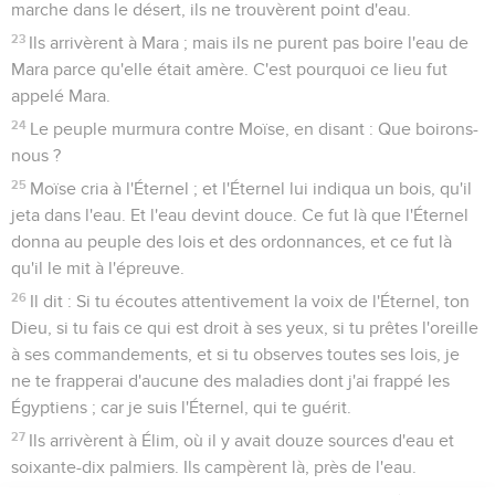
marche dans le désert, ils ne trouvèrent point d'eau.
23
Ils arrivèrent à Mara ; mais ils ne purent pas boire l'eau de
Mara parce qu'elle était amère. C'est pourquoi ce lieu fut
appelé Mara.
24
Le peuple murmura contre Moïse, en disant : Que boirons-
nous ?
25
Moïse cria à l'Éternel ; et l'Éternel lui indiqua un bois, qu'il
jeta dans l'eau. Et l'eau devint douce. Ce fut là que l'Éternel
donna au peuple des lois et des ordonnances, et ce fut là
qu'il le mit à l'épreuve.
26
Il dit : Si tu écoutes attentivement la voix de l'Éternel, ton
Dieu, si tu fais ce qui est droit à ses yeux, si tu prêtes l'oreille
à ses commandements, et si tu observes toutes ses lois, je
ne te frapperai d'aucune des maladies dont j'ai frappé les
Égyptiens ; car je suis l'Éternel, qui te guérit.
27
Ils arrivèrent à Élim, où il y avait douze sources d'eau et
soixante-dix palmiers. Ils campèrent là, près de l'eau.