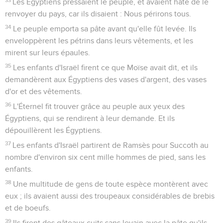
Les Égyptiens pressaient le peuple, et avaient hâte de le
renvoyer du pays, car ils disaient : Nous périrons tous.
34
Le peuple emporta sa pâte avant qu'elle fût levée. Ils
enveloppèrent les pétrins dans leurs vêtements, et les
mirent sur leurs épaules.
35
Les enfants d'Israël firent ce que Moïse avait dit, et ils
demandèrent aux Égyptiens des vases d'argent, des vases
d'or et des vêtements.
36
L'Éternel fit trouver grâce au peuple aux yeux des
Égyptiens, qui se rendirent à leur demande. Et ils
dépouillèrent les Égyptiens.
37
Les enfants d'Israël partirent de Ramsès pour Succoth au
nombre d'environ six cent mille hommes de pied, sans les
enfants.
38
Une multitude de gens de toute espèce montèrent avec
eux ; ils avaient aussi des troupeaux considérables de brebis
et de boeufs.
39
Ils firent des gâteaux cuits sans levain avec la pâte qu'ils