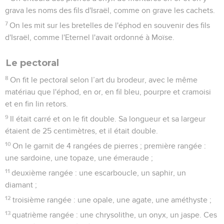
grava les noms des fils d'Israël, comme on grave les cachets.
7
On les mit sur les bretelles de l'éphod en souvenir des fils
d'Israël, comme l'Eternel l'avait ordonné à Moïse.
Le pectoral
8
On fit le pectoral selon l’art du brodeur, avec le même
matériau que l'éphod, en or, en fil bleu, pourpre et cramoisi
et en fin lin retors.
9
Il était carré et on le fit double. Sa longueur et sa largeur
étaient de 25 centimètres, et il était double.
10
On le garnit de 4 rangées de pierres ; première rangée :
une sardoine, une topaze, une émeraude ;
11
deuxième rangée : une escarboucle, un saphir, un
diamant ;
12
troisième rangée : une opale, une agate, une améthyste ;
13
quatrième rangée : une chrysolithe, un onyx, un jaspe. Ces