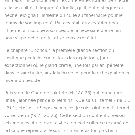
animaux, l’accouchement, les différentes formes de « lèpre
», la sexualité). L’impureté rituelle, qu’il faut distinguer du
péché, éloignait l’Israélite du culte au tabernacle pour le
temps de son impureté. Par ces réalités « extérieures »,
l’Eternel a inculqué à son peuple la nécessité d’être pur
pour s’approcher de lui et se consacrer à lui.
Le chapitre 16 conclut la première grande section du
Lévitique par la loi sur le Jour des expiations, jour
exceptionnel où le grand-prêtre, une fois par an, pénètre
dans le sanctuaire, au-delà du voile, pour faire l’expiation en
faveur du peuple.
Puis vient le Code de sainteté (ch.17 à 26) qui forme une
unité, jalonnée par deux refrains : « Je suis l’Eternel » (18.5,6
; 19.4 ; etc.) et : « Soyez saints, car je suis saint, moi l’Eternel,
votre Dieu » (19.2 ; 20.26). Cette section contient diverses
lois morales, rituelles et civiles, en particulier ce résumé de
la Loi que reprendra Jésus : « Tu aimeras ton prochain