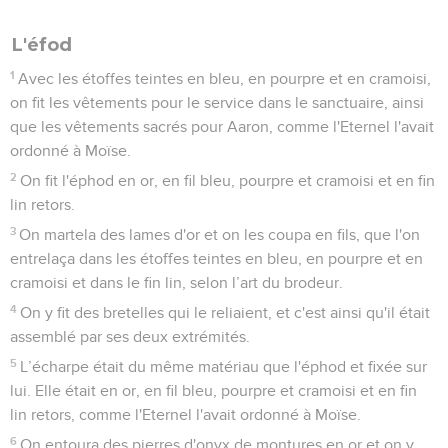
L'éfod
1
Avec les étoffes teintes en bleu, en pourpre et en cramoisi,
on fit les vêtements pour le service dans le sanctuaire, ainsi
que les vêtements sacrés pour Aaron, comme l'Eternel l'avait
ordonné à Moïse.
2
On fit l'éphod en or, en fil bleu, pourpre et cramoisi et en fin
lin retors.
3
On martela des lames d'or et on les coupa en fils, que l'on
entrelaça dans les étoffes teintes en bleu, en pourpre et en
cramoisi et dans le fin lin, selon l’art du brodeur.
4
On y fit des bretelles qui le reliaient, et c'est ainsi qu'il était
assemblé par ses deux extrémités.
5
L’écharpe était du même matériau que l'éphod et fixée sur
lui. Elle était en or, en fil bleu, pourpre et cramoisi et en fin
lin retors, comme l'Eternel l'avait ordonné à Moïse.
6
On entoura des pierres d'onyx de montures en or et on y