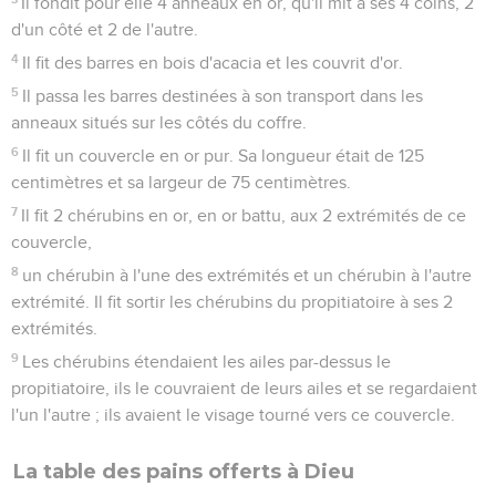
Il fondit pour elle 4 anneaux en or, qu'il mit à ses 4 coins, 2
d'un côté et 2 de l'autre.
4
Il fit des barres en bois d'acacia et les couvrit d'or.
5
Il passa les barres destinées à son transport dans les
anneaux situés sur les côtés du coffre.
6
Il fit un couvercle en or pur. Sa longueur était de 125
centimètres et sa largeur de 75 centimètres.
7
Il fit 2 chérubins en or, en or battu, aux 2 extrémités de ce
couvercle,
8
un chérubin à l'une des extrémités et un chérubin à l'autre
extrémité. Il fit sortir les chérubins du propitiatoire à ses 2
extrémités.
9
Les chérubins étendaient les ailes par-dessus le
propitiatoire, ils le couvraient de leurs ailes et se regardaient
l'un l'autre ; ils avaient le visage tourné vers ce couvercle.
La table des pains offerts à Dieu