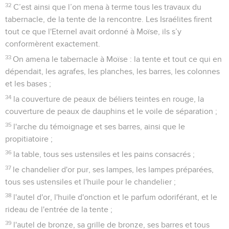
32
C’est ainsi que l’on mena à terme tous les travaux du
tabernacle, de la tente de la rencontre. Les Israélites firent
tout ce que l'Eternel avait ordonné à Moïse, ils s’y
conformèrent exactement.
33
On amena le tabernacle à Moïse : la tente et tout ce qui en
dépendait, les agrafes, les planches, les barres, les colonnes
et les bases ;
34
la couverture de peaux de béliers teintes en rouge, la
couverture de peaux de dauphins et le voile de séparation ;
35
l'arche du témoignage et ses barres, ainsi que le
propitiatoire ;
36
la table, tous ses ustensiles et les pains consacrés ;
37
le chandelier d'or pur, ses lampes, les lampes préparées,
tous ses ustensiles et l'huile pour le chandelier ;
38
l'autel d'or, l'huile d'onction et le parfum odoriférant, et le
rideau de l'entrée de la tente ;
39
l'autel de bronze, sa grille de bronze, ses barres et tous