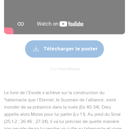
Télécharger le poster
© Le Projet Biblique
Le livre de l’Exode s’achève sur la construction du
*tabernacle que l’Eternel, le Suzerain de l’alliance, vient
inonder de sa présence dans la nuée (Ex 40.34). Dieu
appelle alors Moïse pour lui parler (Lv 1.1). Au pied du Sinaï
(25.1-2 ; 26.46 ; 27.34), il va lui préciser de quelle manière
son peuple devra lui rendre un culte au tabernacle et vivre