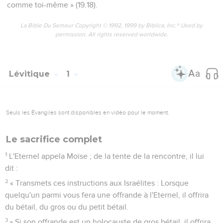
comme toi-même » (19.18).
La Bible Du Semeur Copyright © 1992, 1999 by Biblica, Inc.® Used by
permission. All rights reserved worldwide.
Lévitique
1
Seuls les Évangiles sont disponibles en vidéo pour le moment.
Le sacrifice complet
1
L'Eternel appela Moïse ; de la tente de la rencontre, il lui
dit :
2
« Transmets ces instructions aux Israélites : Lorsque
quelqu'un parmi vous fera une offrande à l'Eternel, il offrira
du bétail, du gros ou du petit bétail.
3
» Si son offrande est un holocauste de gros bétail, il offrira