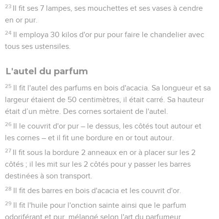
23
Il fit ses 7 lampes, ses mouchettes et ses vases à cendre
en or pur.
24
Il employa 30 kilos d'or pur pour faire le chandelier avec
tous ses ustensiles.
L'autel du parfum
25
Il fit l'autel des parfums en bois d'acacia. Sa longueur et sa
largeur étaient de 50 centimètres, il était carré. Sa hauteur
était d’un mètre. Des cornes sortaient de l'autel.
26
Il le couvrit d'or pur – le dessus, les côtés tout autour et
les cornes – et il fit une bordure en or tout autour.
27
Il fit sous la bordure 2 anneaux en or à placer sur les 2
côtés ; il les mit sur les 2 côtés pour y passer les barres
destinées à son transport.
28
Il fit des barres en bois d'acacia et les couvrit d'or.
29
Il fit l'huile pour l'onction sainte ainsi que le parfum
odoriférant et pur, mélangé selon l'art du parfumeur.