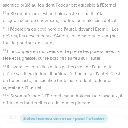
sacrifice brûlé au feu dont l’odeur est agréable à l'Eternel.
10
» Si son offrande est un holocauste de petit bétail,
d'agneaux ou de chevreaux, il offrira un mâle sans défaut.
11
Il l'égorgera du côté nord de l'autel, devant l'Eternel. Les
prêtres, les descendants d'Aaron, en verseront le sang sur
tout le pourtour de l'autel.
12
Il le coupera en morceaux et le prêtre les posera, avec la
tête et la graisse, sur le bois mis au feu sur l'autel.
13
Il lavera les entrailles et les pattes avec de l'eau, et le
prêtre sacrifiera le tout, il brûlera l’offrande sur l'autel. C'est
un holocauste, un sacrifice brûlé au feu dont l’odeur est
agréable à l'Eternel.
14
» Si son offrande à l'Eternel est un holocauste d'oiseaux, il
offrira des tourterelles ou de jeunes pigeons.
15
Le prêtre sacrifiera l'oiseau sur l'autel. Il lui ouvrira la tête
avec l'ongle, la brûlera sur l'autel et versera le sang contre un
Contenus
Versions
Commentaires
Strong
Dictionnaire
côté de l'autel.