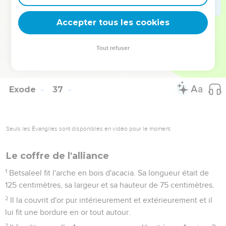
37
On fit pour l'entrée de la tente un rideau en fil bleu,
pourpre et cramoisi et en fin lin retors. C'était un ouvrage de
Accepter tous les cookies
broderie.
38
On fit ses 5 colonnes et leurs crochets et l'on couvrit d'or
Tout refuser
leurs chapiteaux et leurs tringles. Leurs 5 bases étaient en
bronze.
Exode
37
Seuls les Évangiles sont disponibles en vidéo pour le moment.
Le coffre de l'alliance
1
Betsaleel fit l'arche en bois d'acacia. Sa longueur était de
125 centimètres, sa largeur et sa hauteur de 75 centimètres.
2
Il la couvrit d'or pur intérieurement et extérieurement et il
lui fit une bordure en or tout autour.
3