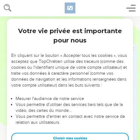
30
Il y avait ainsi 8 planches avec leurs bases en argent, soit
16 bases, 2 sous chaque planche.
31
On fit 5 barres en bois d'acacia pour les planches de l'un
Segond 21
des côtés du tabernacle,
Votre vie privée est importante
Exode
36
32
5 barres pour les planches du deuxième côté du
pour nous
tabernacle et 5 barres pour les planches du côté du
tabernacle qui formait le fond, orienté à l'ouest.
En cliquant sur le bouton « Accepter tous les cookies », vous
33
On fit la barre du milieu pour traverser les planches d'une
acceptez que TopChrétien utilise des traceurs (comme des
cookies ou l'identifiant unique de votre compte utilisateur) et
extrémité à l'autre.
traite vos données à caractère personnel (comme vos
34
On couvrit les planches d'or, on fit leurs anneaux destinés
données de navigation et les informations renseignées dans
à recevoir les barres en or et l'on couvrit les barres d'or.
votre compte utilisateur) dans les buts suivants :
35
On fit le voile en fil bleu, pourpre et cramoisi et en fin lin
Mesurer l'audience de notre service
retors. On le fit selon l’art du brodeur et l'on y représenta des
Vous permettre d'utiliser des services tiers tels que de la
chérubins.
vidéo, des cartes du monde…
Vous permettre d'entrer en contact avec notre service de
36
On fit pour lui 4 colonnes en acacia et on les couvrit d'or.
relation aux utilisateurs.
Elles avaient des crochets en or et l'on fondit pour elles 4
bases en argent.
Choisir mes cookies