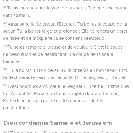
31
Tu as marché dans la voie de ta soeur, Et je mets sa coupe
dans ta main.
32
Ainsi parle le Seigneur, l'Éternel : Tu boiras la coupe de ta
soeur, Tu la boiras large et profonde ; Elle te rendra un objet
de risée et de moquerie ; Elle contient beaucoup.
33
Tu seras remplie d'ivresse et de douleur ; C'est la coupe
de désolation et de destruction, La coupe de ta soeur
Samarie.
34
Tu la boiras, tu la videras, Tu la briseras en morceaux, Et tu
te déchireras le sein. Car j'ai parlé, Dit le Seigneur, l'Éternel.
35
C'est pourquoi ainsi parle le Seigneur, l'Éternel : Parce que
tu m'as oublié, Parce que tu m'as rejeté derrière ton dos,
Porte donc aussi la peine de tes crimes et de tes
prostitutions.
Dieu condamne Samarie et Jérusalem
36
L'Éternel me dit : Fils de l'homme, jugeras-tu Ohola et