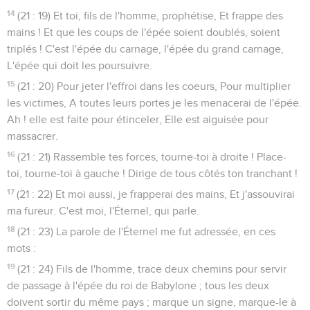
14
(21 : 19) Et toi, fils de l'homme, prophétise, Et frappe des
mains ! Et que les coups de l'épée soient doublés, soient
triplés ! C'est l'épée du carnage, l'épée du grand carnage,
L'épée qui doit les poursuivre.
15
(21 : 20) Pour jeter l'effroi dans les coeurs, Pour multiplier
les victimes, A toutes leurs portes je les menacerai de l'épée.
Ah ! elle est faite pour étinceler, Elle est aiguisée pour
massacrer.
16
(21 : 21) Rassemble tes forces, tourne-toi à droite ! Place-
toi, tourne-toi à gauche ! Dirige de tous côtés ton tranchant !
17
(21 : 22) Et moi aussi, je frapperai des mains, Et j'assouvirai
ma fureur. C'est moi, l'Éternel, qui parle.
18
(21 : 23) La parole de l'Éternel me fut adressée, en ces
mots :
19
(21 : 24) Fils de l'homme, trace deux chemins pour servir
de passage à l'épée du roi de Babylone ; tous les deux
doivent sortir du même pays ; marque un signe, marque-le à