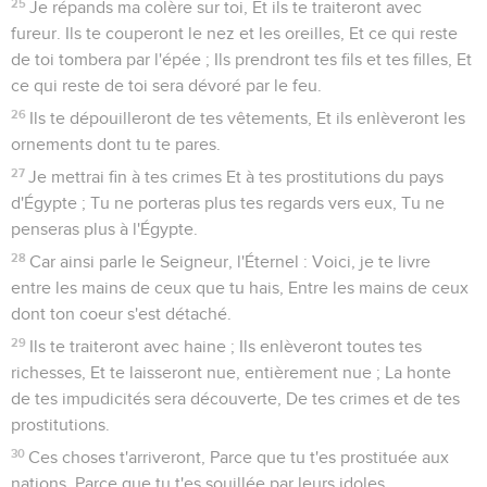
25
Je répands ma colère sur toi, Et ils te traiteront avec
fureur. Ils te couperont le nez et les oreilles, Et ce qui reste
de toi tombera par l'épée ; Ils prendront tes fils et tes filles, Et
ce qui reste de toi sera dévoré par le feu.
26
Ils te dépouilleront de tes vêtements, Et ils enlèveront les
ornements dont tu te pares.
27
Je mettrai fin à tes crimes Et à tes prostitutions du pays
d'Égypte ; Tu ne porteras plus tes regards vers eux, Tu ne
penseras plus à l'Égypte.
28
Car ainsi parle le Seigneur, l'Éternel : Voici, je te livre
entre les mains de ceux que tu hais, Entre les mains de ceux
dont ton coeur s'est détaché.
29
Ils te traiteront avec haine ; Ils enlèveront toutes tes
richesses, Et te laisseront nue, entièrement nue ; La honte
de tes impudicités sera découverte, De tes crimes et de tes
prostitutions.
30
Ces choses t'arriveront, Parce que tu t'es prostituée aux
nations, Parce que tu t'es souillée par leurs idoles.