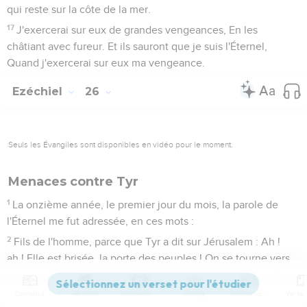
qui reste sur la côte de la mer.
17
J'exercerai sur eux de grandes vengeances, En les
châtiant avec fureur. Et ils sauront que je suis l'Éternel,
Quand j'exercerai sur eux ma vengeance.
Ezéchiel
26
Seuls les Évangiles sont disponibles en vidéo pour le moment.
Menaces contre Tyr
1
La onzième année, le premier jour du mois, la parole de
l'Éternel me fut adressée, en ces mots :
2
Fils de l'homme, parce que Tyr a dit sur Jérusalem : Ah !
ah ! Elle est brisée, la porte des peuples ! On se tourne vers
moi, Je me remplirai, elle est déserte !
3
Contenus
Versions
Commentaires
Strong
Dictionnaire
A cause de cela, ainsi parle le Seigneur, l'Éternel : Voici,