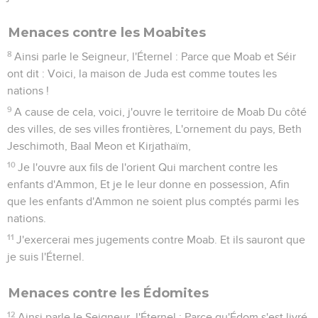
Menaces contre les Moabites
8
Ainsi parle le Seigneur, l'Éternel : Parce que Moab et Séir
ont dit : Voici, la maison de Juda est comme toutes les
nations !
9
A cause de cela, voici, j'ouvre le territoire de Moab Du côté
des villes, de ses villes frontières, L'ornement du pays, Beth
Jeschimoth, Baal Meon et Kirjathaïm,
10
Je l'ouvre aux fils de l'orient Qui marchent contre les
enfants d'Ammon, Et je le leur donne en possession, Afin
que les enfants d'Ammon ne soient plus comptés parmi les
nations.
11
J'exercerai mes jugements contre Moab. Et ils sauront que
je suis l'Éternel.
Menaces contre les Édomites
12
Ainsi parle le Seigneur, l'Éternel : Parce qu'Édom s'est livré