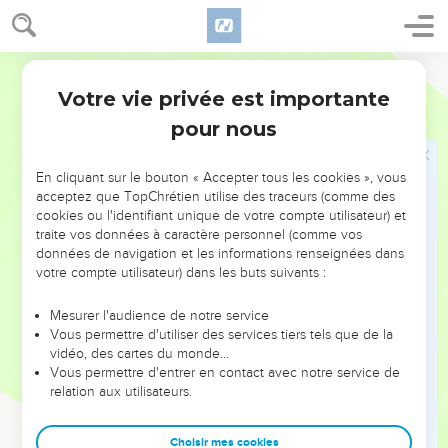
ramènerai dans le pays d'Israël, dans le pays que j'avais juré
de donner à vos pères.
43
Segond 1910
Là vous vous souviendrez de votre conduite et de toutes
vos actions par lesquelles vous vous êtes souillés ; vous vous
Votre vie privée est importante
Ezéchiel
20
prendrez vous-mêmes en dégoût, à cause de toutes les
pour nous
infamies que vous avez commises.
44
Et vous saurez que je suis l'Éternel, quand j'agirai avec
En cliquant sur le bouton « Accepter tous les cookies », vous
vous par égard pour mon nom, et nullement d'après votre
acceptez que TopChrétien utilise des traceurs (comme des
cookies ou l'identifiant unique de votre compte utilisateur) et
conduite mauvaise et vos actions corrompues, ô maison
traite vos données à caractère personnel (comme vos
d'Israël ! dit le Seigneur, l'Éternel.
données de navigation et les informations renseignées dans
45
(21 : 1) La parole de l'Éternel me fut adressée, en ces mots :
votre compte utilisateur) dans les buts suivants :
46
(21 : 2) Fils de l'homme, tourne ta face vers le midi, Et parle
Mesurer l'audience de notre service
contre le midi ! Prophétise contre la forêt des champs du
Vous permettre d'utiliser des services tiers tels que de la
midi !
vidéo, des cartes du monde…
Vous permettre d'entrer en contact avec notre service de
47
(21 : 3) Tu diras à la forêt du midi : Écoute la parole de
relation aux utilisateurs.
l'Éternel ! Ainsi parle le Seigneur, l'Éternel : Je vais allumer
un feu au dedans de toi, Et il dévorera tout arbre vert et tout
Choisir mes cookies