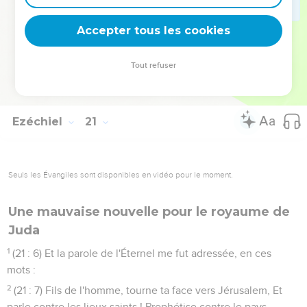
arbre sec ; La flamme ardente ne s'éteindra point, Et tout
visage en sera brûlé, Du midi au septentrion.
Accepter tous les cookies
48
(21 : 4) Et toute chair verra Que moi, l'Éternel, je l'ai allumé.
Il ne s'éteindra point.
Tout refuser
49
(21 : 5) Je dis : Ah ! Seigneur Éternel ! Ils disent de moi :
N'est-ce pas un faiseur de paraboles ?
Ezéchiel
21
Seuls les Évangiles sont disponibles en vidéo pour le moment.
Une mauvaise nouvelle pour le royaume de
Juda
1
(21 : 6) Et la parole de l'Éternel me fut adressée, en ces
mots :
2
(21 : 7) Fils de l'homme, tourne ta face vers Jérusalem, Et
parle contre les lieux saints ! Prophétise contre le pays