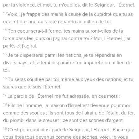
par la violence, et moi, tu m'oublies, dit le Seigneur, l'Éternel.
13
Voici, je frappe des mains à cause de la cupidité que tu as
eue, et du sang qui a été répandu au milieu de toi.
14
Ton coeur sera-t-il ferme, tes mains auront-elles de la
force dans les jours où j'agirai contre toi ? Moi, l'Éternel, j'ai
parlé, et j'agirai.
15
Je te disperserai parmi les nations, je te répandrai en
divers pays, et je ferai disparaître ton impureté du milieu de
toi.
16
Tu seras souillée par toi-même aux yeux des nations, et tu
sauras que je suis l'Éternel.
17
La parole de l'Éternel me fut adressée, en ces mots :
18
Fils de l'homme, la maison d'Israël est devenue pour moi
comme des scories ; ils sont tous de l'airain, de l'étain, du fer,
du plomb, dans le creuset ; ce sont des scories d'argent.
19
C'est pourquoi ainsi parle le Seigneur, l'Éternel : Parce que
vous êtes tous devenus comme des scories, voici, je vous