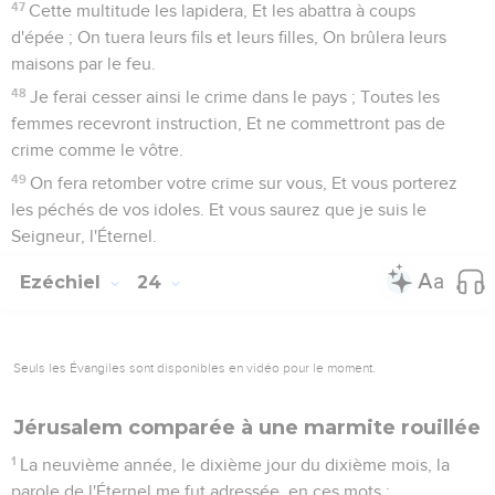
47
Cette multitude les lapidera, Et les abattra à coups
d'épée ; On tuera leurs fils et leurs filles, On brûlera leurs
maisons par le feu.
48
Je ferai cesser ainsi le crime dans le pays ; Toutes les
femmes recevront instruction, Et ne commettront pas de
crime comme le vôtre.
49
On fera retomber votre crime sur vous, Et vous porterez
les péchés de vos idoles. Et vous saurez que je suis le
Seigneur, l'Éternel.
Ezéchiel
24
Seuls les Évangiles sont disponibles en vidéo pour le moment.
Jérusalem comparée à une marmite rouillée
1
La neuvième année, le dixième jour du dixième mois, la
parole de l'Éternel me fut adressée, en ces mots :