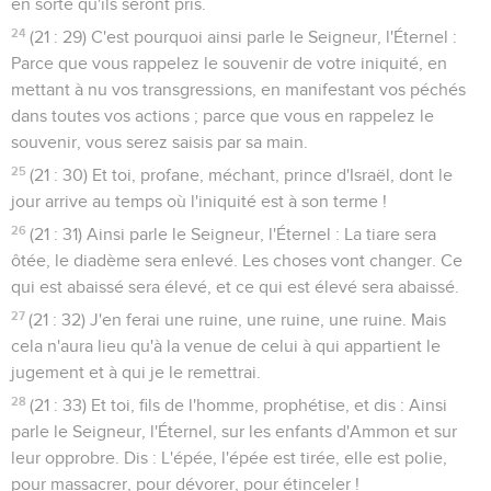
en sorte qu'ils seront pris.
24
(21 : 29) C'est pourquoi ainsi parle le Seigneur, l'Éternel :
Parce que vous rappelez le souvenir de votre iniquité, en
mettant à nu vos transgressions, en manifestant vos péchés
dans toutes vos actions ; parce que vous en rappelez le
souvenir, vous serez saisis par sa main.
25
(21 : 30) Et toi, profane, méchant, prince d'Israël, dont le
jour arrive au temps où l'iniquité est à son terme !
26
(21 : 31) Ainsi parle le Seigneur, l'Éternel : La tiare sera
ôtée, le diadème sera enlevé. Les choses vont changer. Ce
qui est abaissé sera élevé, et ce qui est élevé sera abaissé.
27
(21 : 32) J'en ferai une ruine, une ruine, une ruine. Mais
cela n'aura lieu qu'à la venue de celui à qui appartient le
jugement et à qui je le remettrai.
28
(21 : 33) Et toi, fils de l'homme, prophétise, et dis : Ainsi
parle le Seigneur, l'Éternel, sur les enfants d'Ammon et sur
leur opprobre. Dis : L'épée, l'épée est tirée, elle est polie,
pour massacrer, pour dévorer, pour étinceler !