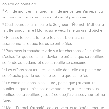
couvrir de poussière.
8
Afin de montrer ma fureur, afin de me venger, j'ai répandu
son sang sur le roc nu, pour qu'il ne fût pas couvert.
9
C'est pourquoi ainsi parle le Seigneur, l'Éternel : Malheur à
la ville sanguinaire ! Moi aussi je veux faire un grand bûcher.
10
Entasse le bois, allume le feu, cuis bien la chair,
assaisonne-la, et que les os soient brûlés.
11
Puis mets la chaudière vide sur les charbons, afin qu'elle
s'échauffe, que son airain devienne brûlant, que sa souillure
se fonde au dedans, et que sa rouille se consume.
12
Les efforts sont inutiles, la rouille dont elle est pleine ne
se détache pas ; la rouille ne s'en ira que par le feu.
13
Le crime est dans ta souillure ; parce que j'ai voulu te
purifier et que tu n'es pas devenue pure, tu ne seras plus
purifiée de ta souillure jusqu'à ce que j'aie assouvi sur toi ma
fureur.
14
Moi, l'Éternel, j'ai parlé ; cela arrivera, et je l'exécuterai ; je