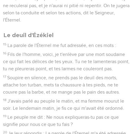
ne reculerai pas, et je n'aurai ni pitié ni repentir. On te jugera
selon ta conduite et selon tes actions, dit le Seigneur,
l'Éternel.
Le deuil d'Ézékiel
15
La parole de l'Éternel me fut adressée, en ces mots :
16
Fils de l'homme, voici, je t'enlève par une mort soudaine
ce qui fait les délices de tes yeux. Tu ne te lamenteras point,
tu ne pleureras point, et tes larmes ne couleront pas.
17
Soupire en silence, ne prends pas le deuil des morts,
attache ton turban, mets ta chaussure à tes pieds, ne te
couvre pas la barbe, et ne mange pas le pain des autres.
18
J'avais parlé au peuple le matin, et ma femme mourut le
soir. Le lendemain matin, je fis ce qui m'avait été ordonné.
19
Le peuple me dit : Ne nous expliqueras-tu pas ce que
signifie pour nous ce que tu fais ?
20
Je leur répondis : La parole de l'Éternel m'a été adressée,