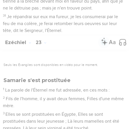
tienne à la brèche devant moi en faveur du pays, afin que je
ne le détruise pas ; mais je n'en trouve point.
31
Je répandrai sur eux ma fureur, je les consumerai par le
feu de ma colère, je ferai retomber leurs oeuvres sur leur
tête, dit le Seigneur, l'Éternel.
Ezéchiel
23
Seuls les Évangiles sont disponibles en vidéo pour le moment.
Samarie s'est prostituée
1
La parole de l'Éternel me fut adressée, en ces mots :
2
Fils de l'homme, il y avait deux femmes, Filles d'une même
mère.
3
Elles se sont prostituées en Égypte, Elles se sont
prostituées dans leur jeunesse ; Là leurs mamelles ont été
pressées, Là leur sein virginal a été touché.