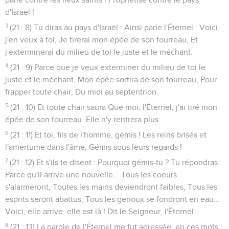
d'Israël !
3
(21 : 8) Tu diras au pays d'Israël : Ainsi parle l'Éternel : Voici,
j'en veux à toi, Je tirerai mon épée de son fourreau, Et
j'exterminerai du milieu de toi le juste et le méchant.
4
(21 : 9) Parce que je veux exterminer du milieu de toi le
juste et le méchant, Mon épée sortira de son fourreau, Pour
frapper toute chair, Du midi au septentrion.
5
(21 : 10) Et toute chair saura Que moi, l'Éternel, j'ai tiré mon
épée de son fourreau. Elle n'y rentrera plus.
6
(21 : 11) Et toi, fils de l'homme, gémis ! Les reins brisés et
l'amertume dans l'âme, Gémis sous leurs regards !
7
(21 : 12) Et s'ils te disent : Pourquoi gémis-tu ? Tu répondras :
Parce qu'il arrive une nouvelle... Tous les coeurs
s'alarmeront, Toutes les mains deviendront faibles, Tous les
esprits seront abattus, Tous les genoux se fondront en eau...
Voici, elle arrive, elle est là ! Dit le Seigneur, l'Éternel.
8
(21 : 13) La parole de l'Éternel me fut adressée, en ces mots :