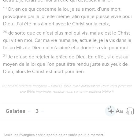
19
Or, en ce qui concerne la loi, je suis mort, d’une mort
provoquée par la loi elle-même, afin que je puisse vivre pour
Dieu. J’ai été mis à mort avec le Christ sur la croix,
20
de sorte que ce n’est plus moi qui vis, mais c’est le Christ
qui vit en moi. Car ma vie humaine, actuelle, je la vis dans la
foi au Fils de Dieu qui m’a aimé et a donné sa vie pour moi.
21
Je refuse de rejeter la grâce de Dieu. En effet, si c’est au
moyen de la loi que l’on peut être rendu juste aux yeux de
Dieu, alors le Christ est mort pour rien.
© Société biblique française – Bibli’O, 1997, avec autorisation. Pour vous procurer
une Bible imprimée, rendez-vous sur www.editionsbiblio.fr
Galates
3
Seuls les Évangiles sont disponibles en vidéo pour le moment.