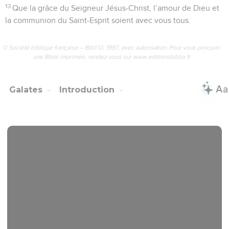
13
Que la grâce du Seigneur Jésus-Christ, l’amour de Dieu et
la communion du Saint-Esprit soient avec vous tous.
© Société biblique française – Bibli’O, 1997, avec autorisation. Pour vous procurer
une Bible imprimée, rendez-vous sur www.editionsbiblio.fr
Galates
Introduction