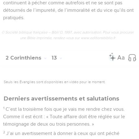
continuent à pécher comme autrefois et ne se sont pas
détournés de l’impureté, de l’immoralité et du vice qu’ils ont
pratiqués.
© Société biblique française – Bibli’O, 1997, avec autorisation. Pour vous procurer
une Bible imprimée, rendez-vous sur www.editionsbiblio.fr
2 Corinthiens
13
Seuls les Évangiles sont disponibles en vidéo pour le moment.
Derniers avertissements et salutations
1
C’est la troisième fois que je vais me rendre chez vous.
Comme il est écrit : « Toute affaire doit être réglée sur le
témoignage de deux ou trois personnes. »
2
J’ai un avertissement à donner à ceux qui ont péché