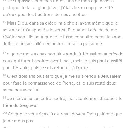
Je surpassais bien des frères juifs de mon âge dans la
pratique de la religion juive ; j’étais beaucoup plus zélé
qu’eux pour les traditions de nos ancêtres.
15
Mais Dieu, dans sa grâce, m’a choisi avant même que je
sois né et m’a appelé à le servir. Et quand il décida de me
révéler son Fils pour que je le fasse connaître parmi les non-
Juifs, je ne suis allé demander conseil à personne
17
et je ne me suis pas non plus rendu à Jérusalem auprès de
ceux qui furent apôtres avant moi ; mais je suis parti aussitôt
pour l’Arabie, puis je suis retourné à Damas.
18
C’est trois ans plus tard que je me suis rendu à Jérusalem
pour faire la connaissance de Pierre, et je suis resté deux
semaines avec lui.
19
Je n’ai vu aucun autre apôtre, mais seulement Jacques, le
frère du Seigneur.
20
Ce que je vous écris là est vrai ; devant Dieu j’affirme que
je ne mens pas.