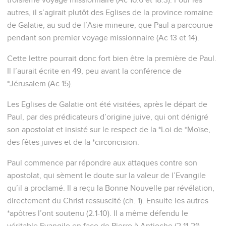
autres, il s’agirait plutôt des Eglises de la province romaine
de Galatie, au sud de l’Asie mineure, que Paul a parcourue
pendant son premier voyage missionnaire (Ac 13 et 14).
Cette lettre pourrait donc fort bien être la première de Paul.
Il l’aurait écrite en 49, peu avant la conférence de
*Jérusalem (Ac 15).
Les Eglises de Galatie ont été visitées, après le départ de
Paul, par des prédicateurs d’origine juive, qui ont dénigré
son apostolat et insisté sur le respect de la *Loi de *Moïse,
des fêtes juives et de la *circoncision.
Paul commence par répondre aux attaques contre son
apostolat, qui sèment le doute sur la valeur de l’Evangile
qu’il a proclamé. Il a reçu la Bonne Nouvelle par révélation,
directement du Christ ressuscité (ch. 1). Ensuite les autres
*apôtres l’ont soutenu (2.1-10). Il a même défendu le
véritable Evangile en face de Pierre à Antioche (2.11-21).