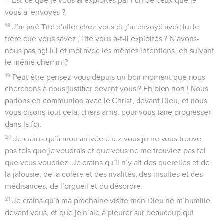
Est-ce que je vous ai exploités par l’un de ceux que je
vous ai envoyés ?
18
J’ai prié Tite d’aller chez vous et j’ai envoyé avec lui le
frère que vous savez. Tite vous a-t-il exploités ? N’avons-
nous pas agi lui et moi avec les mêmes intentions, en suivant
le même chemin ?
19
Peut-être pensez-vous depuis un bon moment que nous
cherchons à nous justifier devant vous ? Eh bien non ! Nous
parlons en communion avec le Christ, devant Dieu, et nous
vous disons tout cela, chers amis, pour vous faire progresser
dans la foi.
20
Je crains qu’à mon arrivée chez vous je ne vous trouve
pas tels que je voudrais et que vous ne me trouviez pas tel
que vous voudriez. Je crains qu’il n’y ait des querelles et de
la jalousie, de la colère et des rivalités, des insultes et des
médisances, de l’orgueil et du désordre.
21
Je crains qu’à ma prochaine visite mon Dieu ne m’humilie
devant vous, et que je n’aie à pleurer sur beaucoup qui