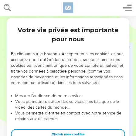
danger dans les villes ou dans les lieux déserts, en danger
sur la mer et en danger parmi de faux frères.
Français Courant
27
J’ai connu des travaux pénibles et de dures épreuves ;
Votre vie privée est importante
souvent j’ai été privé de sommeil ; j’ai eu faim et soif ;
2 Corinthiens
11
souvent j’ai été obligé de jeûner ; j’ai souffert du froid et du
pour nous
manque de vêtements.
28
Et sans parler du reste, il y a ma préoccupation
En cliquant sur le bouton « Accepter tous les cookies », vous
acceptez que TopChrétien utilise des traceurs (comme des
quotidienne : le souci que j’ai de toutes les Églises.
cookies ou l'identifiant unique de votre compte utilisateur) et
29
Si quelqu’un est faible, je me sens faible aussi ; si
traite vos données à caractère personnel (comme vos
données de navigation et les informations renseignées dans
quelqu’un est détourné de la foi, j’en éprouve une vive
votre compte utilisateur) dans les buts suivants :
douleur.
30
S’il faut que je me vante, je me vanterai de ma faiblesse.
Mesurer l'audience de notre service
Vous permettre d'utiliser des services tiers tels que de la
31
Dieu, le Père du Seigneur Jésus – qu’il soit loué pour
vidéo, des cartes du monde…
toujours ! – sait que je ne mens pas.
Vous permettre d'entrer en contact avec notre service de
32
relation aux utilisateurs.
Quand j’étais à Damas, le gouverneur représentant le roi
Arétas plaça des gardes aux portes de la ville pour m’arrêter.
Choisir mes cookies
33
Mais, par une fenêtre de la muraille, on me descendit à