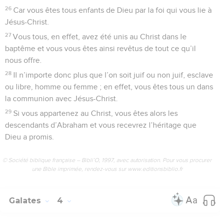
26
Car vous êtes tous enfants de Dieu par la foi qui vous lie à
Jésus-Christ.
27
Vous tous, en effet, avez été unis au Christ dans le
baptême et vous vous êtes ainsi revêtus de tout ce qu’il
nous offre.
28
Il n’importe donc plus que l’on soit juif ou non juif, esclave
ou libre, homme ou femme ; en effet, vous êtes tous un dans
la communion avec Jésus-Christ.
29
Si vous appartenez au Christ, vous êtes alors les
descendants d’Abraham et vous recevrez l’héritage que
Dieu a promis.
© Société biblique française – Bibli’O, 1997, avec autorisation. Pour vous procurer
une Bible imprimée, rendez-vous sur www.editionsbiblio.fr
Galates
4