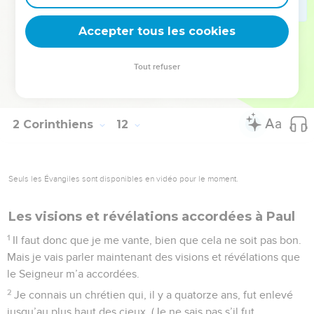
l’extérieur dans une corbeille, et c’est ainsi que je lui
Accepter tous les cookies
échappai.
© Société biblique française – Bibli’O, 1997, avec autorisation. Pour vous procurer
Tout refuser
une Bible imprimée, rendez-vous sur www.editionsbiblio.fr
2 Corinthiens
12
Seuls les Évangiles sont disponibles en vidéo pour le moment.
Les visions et révélations accordées à Paul
1
Il faut donc que je me vante, bien que cela ne soit pas bon.
Mais je vais parler maintenant des visions et révélations que
le Seigneur m’a accordées.
2
Je connais un chrétien qui, il y a quatorze ans, fut enlevé
jusqu’au plus haut des cieux. (Je ne sais pas s’il fut