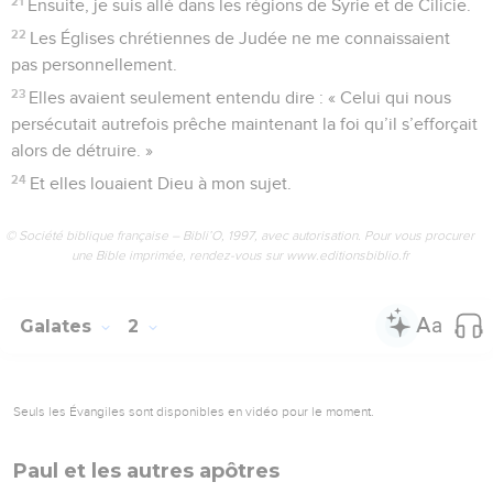
21
Ensuite, je suis allé dans les régions de Syrie et de Cilicie.
22
Les Églises chrétiennes de Judée ne me connaissaient
pas personnellement.
23
Elles avaient seulement entendu dire : « Celui qui nous
persécutait autrefois prêche maintenant la foi qu’il s’efforçait
alors de détruire. »
24
Et elles louaient Dieu à mon sujet.
© Société biblique française – Bibli’O, 1997, avec autorisation. Pour vous procurer
une Bible imprimée, rendez-vous sur www.editionsbiblio.fr
Galates
2
Seuls les Évangiles sont disponibles en vidéo pour le moment.
Paul et les autres apôtres