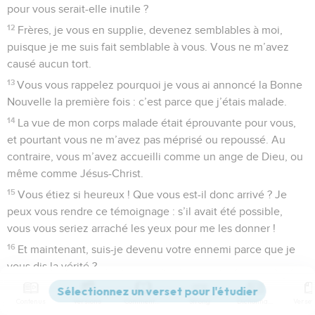
pour vous serait-elle inutile ?
12
Frères, je vous en supplie, devenez semblables à moi,
puisque je me suis fait semblable à vous. Vous ne m’avez
causé aucun tort.
13
Vous vous rappelez pourquoi je vous ai annoncé la Bonne
Nouvelle la première fois : c’est parce que j’étais malade.
14
La vue de mon corps malade était éprouvante pour vous,
et pourtant vous ne m’avez pas méprisé ou repoussé. Au
contraire, vous m’avez accueilli comme un ange de Dieu, ou
même comme Jésus-Christ.
15
Vous étiez si heureux ! Que vous est-il donc arrivé ? Je
peux vous rendre ce témoignage : s’il avait été possible,
vous vous seriez arraché les yeux pour me les donner !
16
Et maintenant, suis-je devenu votre ennemi parce que je
vous dis la vérité ?
17
Il en est d’autres qui manifestent beaucoup d’intérêt pour
Contenus
Versions
Commentaires
Strong
Dictionnaire
vous, mais dont les intentions ne sont pas bonnes. Ce qu’ils