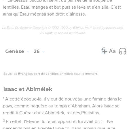
Là-dessus, Jacob lui servit du pain et de la soupe de
lentilles. Esaü mangea et but puis se leva et s’en alla. C’est
ainsi qu’Esaü méprisa son droit d’aînesse.
La Bible Du Semeur Copyright © 1992, 1999 by Biblica, Inc.® Used by permission.
All rights reserved worldwide.
Genèse
26
Seuls les Évangiles sont disponibles en vidéo pour le moment.
Isaac et Abimélek
1
A cette époque-là, il y eut de nouveau une famine dans le
pays, comme naguère au temps d’Abraham. Alors Isaac se
rendit à Guérar chez Abimélek, roi des Philistins.
2
En effet, l’Eternel lui était apparu et lui avait dit : —Ne
descends pas en Egypte ! Fixe-toi dans le pays que je te