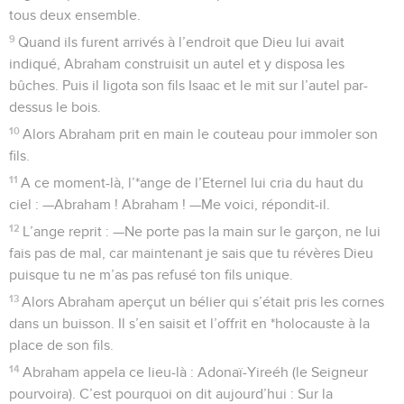
tous deux ensemble.
9
Quand ils furent arrivés à l’endroit que Dieu lui avait
indiqué, Abraham construisit un autel et y disposa les
bûches. Puis il ligota son fils Isaac et le mit sur l’autel par-
dessus le bois.
10
Alors Abraham prit en main le couteau pour immoler son
fils.
11
A ce moment-là, l’*ange de l’Eternel lui cria du haut du
ciel : —Abraham ! Abraham ! —Me voici, répondit-il.
12
L’ange reprit : —Ne porte pas la main sur le garçon, ne lui
fais pas de mal, car maintenant je sais que tu révères Dieu
puisque tu ne m’as pas refusé ton fils unique.
13
Alors Abraham aperçut un bélier qui s’était pris les cornes
dans un buisson. Il s’en saisit et l’offrit en *holocauste à la
place de son fils.
14
Abraham appela ce lieu-là : Adonaï-Yireéh (le Seigneur
pourvoira). C’est pourquoi on dit aujourd’hui : Sur la