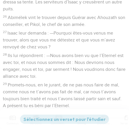
dressa sa tente. Les serviteurs d’Isaac y creusèrent un autre
puits.
26
Abimélek vint le trouver depuis Guérar avec Ahouzath son
conseiller, et Pikol, le chef de son armée.
27
Isaac leur demanda : —Pourquoi êtes-vous venus me
trouver, alors que vous me détestez et que vous m’avez
renvoyé de chez vous ?
28
Ils lui répondirent : —Nous avons bien vu que l’Eternel est
avec toi, et nous nous sommes dit : Nous devrions nous
engager, nous et toi, par serment ! Nous voudrions donc faire
alliance avec toi.
29
Promets-nous, en le jurant, de ne pas nous faire de mal,
comme nous ne t’avons pas fait de mal, car nous t’avons
toujours bien traité et nous t’avons laissé partir sain et sauf.
A présent tu es béni par l’Eternel.
30
Isaac leur fit préparer un grand festin ; ils mangèrent et
burent
Contenus
Versions
Commentaires
Strong
Dictionnaire
31