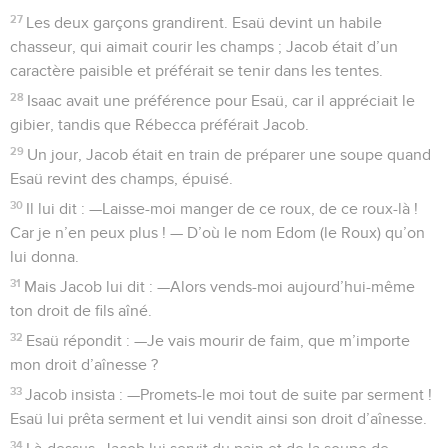
27
Les deux garçons grandirent. Esaü devint un habile
chasseur, qui aimait courir les champs ; Jacob était d’un
caractère paisible et préférait se tenir dans les tentes.
28
Isaac avait une préférence pour Esaü, car il appréciait le
gibier, tandis que Rébecca préférait Jacob.
29
Un jour, Jacob était en train de préparer une soupe quand
Esaü revint des champs, épuisé.
30
Il lui dit : —Laisse-moi manger de ce roux, de ce roux-là !
Car je n’en peux plus ! — D’où le nom Edom (le Roux) qu’on
lui donna.
31
Mais Jacob lui dit : —Alors vends-moi aujourd’hui-même
ton droit de fils aîné.
32
Esaü répondit : —Je vais mourir de faim, que m’importe
mon droit d’aînesse ?
33
Jacob insista : —Promets-le moi tout de suite par serment !
Esaü lui prêta serment et lui vendit ainsi son droit d’aînesse.
34