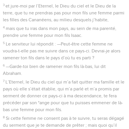
3
et jure-moi par l’Eternel, le Dieu du ciel et le Dieu de la
terre, que tu ne prendras pas pour mon fils une femme parmi
les filles des Cananéens, au milieu desquels j’habite,
4
mais que tu iras dans mon pays, au sein de ma parenté,
prendre une femme pour mon fils Isaac.
5
Le serviteur lui répondit : —Peut-être cette femme ne
voudra-t-elle pas me suivre dans ce pays-ci. Devrai-je alors
ramener ton fils dans le pays d’où tu es parti ?
6
—Garde-toi bien de ramener mon fils là-bas, lui dit
Abraham.
7
L’Eternel, le Dieu du ciel qui m’a fait quitter ma famille et le
pays où elle s’était établie, qui m’a parlé et m’a promis par
serment de donner ce pays-ci à ma descendance, te fera
précéder par son *ange pour que tu puisses emmener de là-
bas une femme pour mon fils.
8
Si cette femme ne consent pas à te suivre, tu seras dégagé
du serment que je te demande de prêter ; mais quoi qu’il