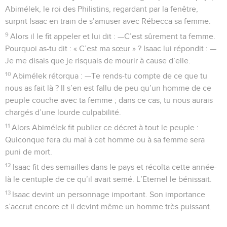
Abimélek, le roi des Philistins, regardant par la fenêtre,
surprit Isaac en train de s’amuser avec Rébecca sa femme.
9
Alors il le fit appeler et lui dit : —C’est sûrement ta femme.
Pourquoi as-tu dit : « C’est ma sœur » ? Isaac lui répondit : —
Je me disais que je risquais de mourir à cause d’elle.
10
Abimélek rétorqua : —Te rends-tu compte de ce que tu
nous as fait là ? Il s’en est fallu de peu qu’un homme de ce
peuple couche avec ta femme ; dans ce cas, tu nous aurais
chargés d’une lourde culpabilité.
11
Alors Abimélek fit publier ce décret à tout le peuple :
Quiconque fera du mal à cet homme ou à sa femme sera
puni de mort.
12
Isaac fit des semailles dans le pays et récolta cette année-
là le centuple de ce qu’il avait semé. L’Eternel le bénissait.
13
Isaac devint un personnage important. Son importance
s’accrut encore et il devint même un homme très puissant.