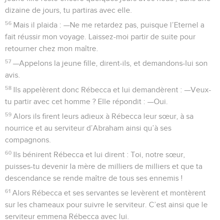
dizaine de jours, tu partiras avec elle.
56
Mais il plaida : —Ne me retardez pas, puisque l’Eternel a
fait réussir mon voyage. Laissez-moi partir de suite pour
retourner chez mon maître.
57
—Appelons la jeune fille, dirent-ils, et demandons-lui son
avis.
58
Ils appelèrent donc Rébecca et lui demandèrent : —Veux-
tu partir avec cet homme ? Elle répondit : —Oui.
59
Alors ils firent leurs adieux à Rébecca leur sœur, à sa
nourrice et au serviteur d’Abraham ainsi qu’à ses
compagnons.
60
Ils bénirent Rébecca et lui dirent : Toi, notre sœur,
puisses-tu devenir la mère de milliers de milliers et que ta
descendance se rende maître de tous ses ennemis !
61
Alors Rébecca et ses servantes se levèrent et montèrent
sur les chameaux pour suivre le serviteur. C’est ainsi que le
serviteur emmena Rébecca avec lui.