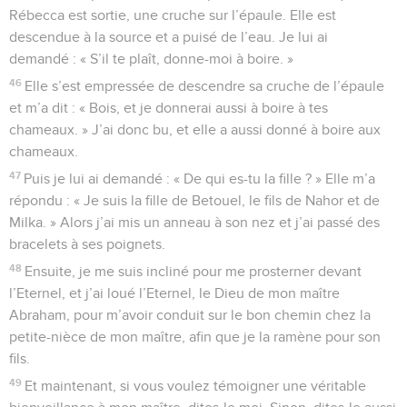
Rébecca est sortie, une cruche sur l’épaule. Elle est
descendue à la source et a puisé de l’eau. Je lui ai
demandé : « S’il te plaît, donne-moi à boire. »
46
Elle s’est empressée de descendre sa cruche de l’épaule
et m’a dit : « Bois, et je donnerai aussi à boire à tes
chameaux. » J’ai donc bu, et elle a aussi donné à boire aux
chameaux.
47
Puis je lui ai demandé : « De qui es-tu la fille ? » Elle m’a
répondu : « Je suis la fille de Betouel, le fils de Nahor et de
Milka. » Alors j’ai mis un anneau à son nez et j’ai passé des
bracelets à ses poignets.
48
Ensuite, je me suis incliné pour me prosterner devant
l’Eternel, et j’ai loué l’Eternel, le Dieu de mon maître
Abraham, pour m’avoir conduit sur le bon chemin chez la
petite-nièce de mon maître, afin que je la ramène pour son
fils.
49
Et maintenant, si vous voulez témoigner une véritable