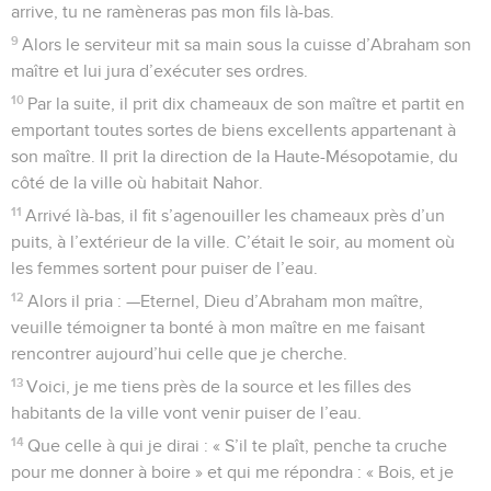
arrive, tu ne ramèneras pas mon fils là-bas.
9
Alors le serviteur mit sa main sous la cuisse d’Abraham son
maître et lui jura d’exécuter ses ordres.
10
Par la suite, il prit dix chameaux de son maître et partit en
emportant toutes sortes de biens excellents appartenant à
son maître. Il prit la direction de la Haute-Mésopotamie, du
côté de la ville où habitait Nahor.
11
Arrivé là-bas, il fit s’agenouiller les chameaux près d’un
puits, à l’extérieur de la ville. C’était le soir, au moment où
les femmes sortent pour puiser de l’eau.
12
Alors il pria : —Eternel, Dieu d’Abraham mon maître,
veuille témoigner ta bonté à mon maître en me faisant
rencontrer aujourd’hui celle que je cherche.
13
Voici, je me tiens près de la source et les filles des
habitants de la ville vont venir puiser de l’eau.
14
Que celle à qui je dirai : « S’il te plaît, penche ta cruche
pour me donner à boire » et qui me répondra : « Bois, et je