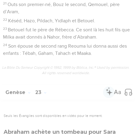
21
Outs son premier-né, Bouz le second, Qemouel, père
d’Aram,
22
Késéd, Hazo, Pildach, Yidlaph et Betouel.
23
Betouel fut le père de Rébecca. Ce sont là les huit fils que
Milka avait donnés à Nahor, frère d’Abraham.
24
Son épouse de second rang Reouma lui donna aussi des
enfants : Tébah, Gaham, Tahach et Maaka.
La Bible Du Semeur Copyright © 1992, 1999 by Biblica, Inc.® Used by permission.
All rights reserved worldwide.
Genèse
23
Seuls les Évangiles sont disponibles en vidéo pour le moment.
Abraham achète un tombeau pour Sara