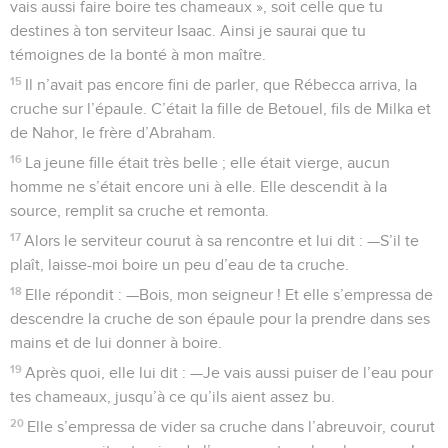
vais aussi faire boire tes chameaux », soit celle que tu
destines à ton serviteur Isaac. Ainsi je saurai que tu
témoignes de la bonté à mon maître.
15
Il n’avait pas encore fini de parler, que Rébecca arriva, la
cruche sur l’épaule. C’était la fille de Betouel, fils de Milka et
de Nahor, le frère d’Abraham.
16
La jeune fille était très belle ; elle était vierge, aucun
homme ne s’était encore uni à elle. Elle descendit à la
source, remplit sa cruche et remonta.
17
Alors le serviteur courut à sa rencontre et lui dit : —S’il te
plaît, laisse-moi boire un peu d’eau de ta cruche.
18
Elle répondit : —Bois, mon seigneur ! Et elle s’empressa de
descendre la cruche de son épaule pour la prendre dans ses
mains et de lui donner à boire.
19
Après quoi, elle lui dit : —Je vais aussi puiser de l’eau pour
tes chameaux, jusqu’à ce qu’ils aient assez bu.
20
Elle s’empressa de vider sa cruche dans l’abreuvoir, courut