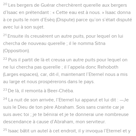
20
Les bergers de Guérar cherchèrent querelle aux bergers
d’Isaac en prétendant : « Cette eau est à nous. » Isaac donna
à ce puits le nom d’Esèq (Dispute) parce qu’on s’était disputé
avec lui à son sujet.
21
Ensuite ils creusèrent un autre puits, pour lequel on lui
chercha de nouveau querelle ; il le nomma Sitna
(Opposition).
22
Puis il partit de là et creusa un autre puits pour lequel on
ne lui chercha pas querelle ; il l’appela donc Rehoboth
(Larges espaces), car, dit-il, maintenant l’Eternel nous a mis
au large et nous prospérerons dans le pays.
23
De là, il remonta à Beer-Chéba.
24
La nuit de son arrivée, l’Eternel lui apparut et lui dit : —Je
suis le Dieu de ton père Abraham. Sois sans crainte car je
suis avec toi ; je te bénirai et je te donnerai une nombreuse
descendance à cause d’Abraham, mon serviteur.
25
Isaac bâtit un autel à cet endroit, il y invoqua l’Eternel et y