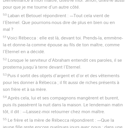
bienveillance à mon maître, dites-le moi. Sinon, dites-le aussi
pour que je me tourne d’un autre côté.
50
Laban et Betouel répondirent : —Tout cela vient de
l’Eternel. Que pourrions-nous dire de plus en bien ou en
mal ?
51
Voici Rébecca : elle est là, devant toi. Prends-la, emmène-
la et donne-la comme épouse au fils de ton maître, comme
l’Eternel en a décidé.
52
Lorsque le serviteur d’Abraham entendit ces paroles, il se
prosterna jusqu’à terre devant l’Eternel.
53
Puis il sortit des objets d’argent et d’or et des vêtements
pour les donner à Rébecca ; il fit aussi de riches présents à
son frère et à sa mère.
54
Après cela, lui et ses compagnons mangèrent et burent,
puis ils passèrent la nuit dans la maison. Le lendemain matin
tôt, il dit : —Laissez-moi retourner chez mon maître.
55
Le frère et la mère de Rébecca répondirent : —Que la
jeune fille reste encore quelques jours avec nous ; dans une