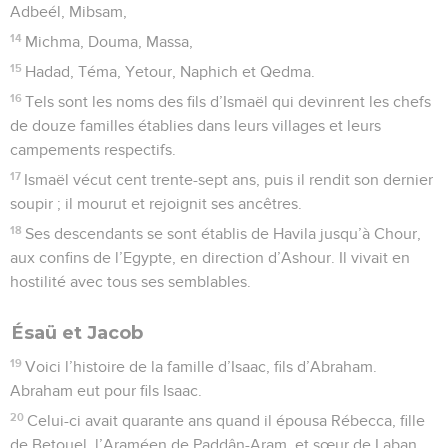
Adbeél, Mibsam,
14
Michma, Douma, Massa,
15
Hadad, Téma, Yetour, Naphich et Qedma.
16
Tels sont les noms des fils d’Ismaël qui devinrent les chefs
de douze familles établies dans leurs villages et leurs
campements respectifs.
17
Ismaël vécut cent trente-sept ans, puis il rendit son dernier
soupir ; il mourut et rejoignit ses ancêtres.
18
Ses descendants se sont établis de Havila jusqu’à Chour,
aux confins de l’Egypte, en direction d’Ashour. Il vivait en
hostilité avec tous ses semblables.
Ésaü et Jacob
19
Voici l’histoire de la famille d’Isaac, fils d’Abraham.
Abraham eut pour fils Isaac.
20
Celui-ci avait quarante ans quand il épousa Rébecca, fille
de Betouel, l’Araméen de Paddân-Aram, et sœur de Laban