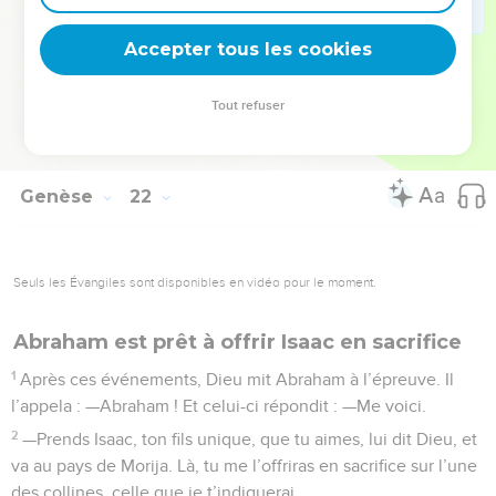
l’Eternel, le Dieu d’éternité.
Accepter tous les cookies
34
Il séjourna encore longtemps au pays des Philistins.
La Bible Du Semeur Copyright © 1992, 1999 by Biblica, Inc.® Used by permission.
Tout refuser
All rights reserved worldwide.
Genèse
22
Seuls les Évangiles sont disponibles en vidéo pour le moment.
Abraham est prêt à offrir Isaac en sacrifice
1
Après ces événements, Dieu mit Abraham à l’épreuve. Il
l’appela : —Abraham ! Et celui-ci répondit : —Me voici.
2
—Prends Isaac, ton fils unique, que tu aimes, lui dit Dieu, et
va au pays de Morija. Là, tu me l’offriras en sacrifice sur l’une
des collines, celle que je t’indiquerai.