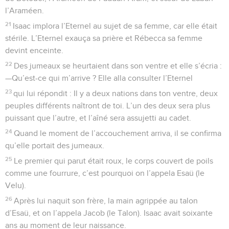
l’Araméen.
21
Isaac implora l’Eternel au sujet de sa femme, car elle était
stérile. L’Eternel exauça sa prière et Rébecca sa femme
devint enceinte.
22
Des jumeaux se heurtaient dans son ventre et elle s’écria :
—Qu’est-ce qui m’arrive ? Elle alla consulter l’Eternel
23
qui lui répondit : Il y a deux nations dans ton ventre, deux
peuples différents naîtront de toi. L’un des deux sera plus
puissant que l’autre, et l’aîné sera assujetti au cadet.
24
Quand le moment de l’accouchement arriva, il se confirma
qu’elle portait des jumeaux.
25
Le premier qui parut était roux, le corps couvert de poils
comme une fourrure, c’est pourquoi on l’appela Esaü (le
Velu).
26
Après lui naquit son frère, la main agrippée au talon
d’Esaü, et on l’appela Jacob (le Talon). Isaac avait soixante
ans au moment de leur naissance.