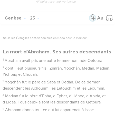
All rights reserved worldwide.
Genèse
25
Seuls les Évangiles sont disponibles en vidéo pour le moment.
La mort d'Abraham. Ses autres descendants
1
Abraham avait pris une autre femme nommée Qetoura
2
dont il eut plusieurs fils : Zimrân, Yoqchân, Medân, Madian,
Yichbaq et Chouah.
3
Yoqchân fut le père de Saba et Dedân. De ce dernier
descendent les Achourim, les Letouchim et les Leoumim.
4
Madian fut le père d’Epha, d’Epher, d’Hénoc, d’Abida, et
d’Eldaa. Tous ceux-là sont les descendants de Qetoura.
5
Abraham donna tout ce qui lui appartenait à Isaac.