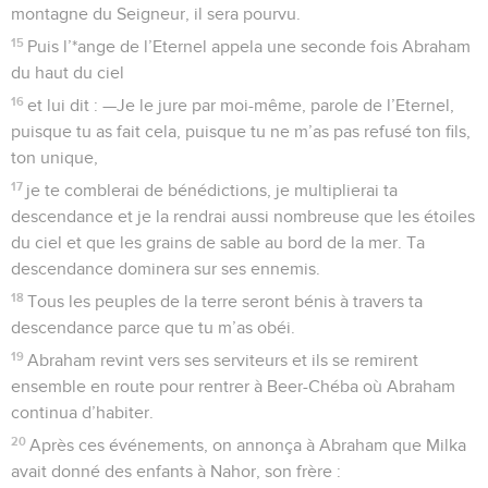
montagne du Seigneur, il sera pourvu.
15
Puis l’*ange de l’Eternel appela une seconde fois Abraham
du haut du ciel
16
et lui dit : —Je le jure par moi-même, parole de l’Eternel,
puisque tu as fait cela, puisque tu ne m’as pas refusé ton fils,
ton unique,
17
je te comblerai de bénédictions, je multiplierai ta
descendance et je la rendrai aussi nombreuse que les étoiles
du ciel et que les grains de sable au bord de la mer. Ta
descendance dominera sur ses ennemis.
18
Tous les peuples de la terre seront bénis à travers ta
descendance parce que tu m’as obéi.
19
Abraham revint vers ses serviteurs et ils se remirent
ensemble en route pour rentrer à Beer-Chéba où Abraham
continua d’habiter.
20
Après ces événements, on annonça à Abraham que Milka
avait donné des enfants à Nahor, son frère :