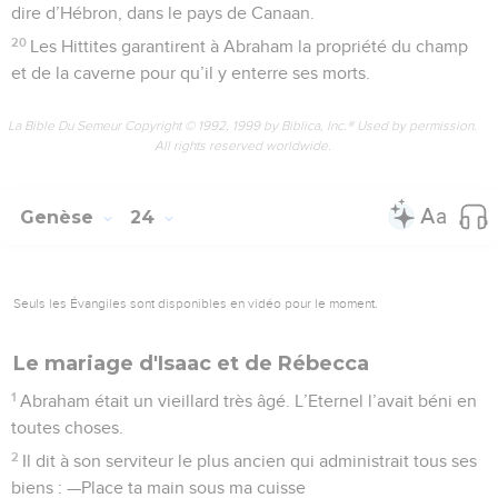
dire d’Hébron, dans le pays de Canaan.
20
Les Hittites garantirent à Abraham la propriété du champ
et de la caverne pour qu’il y enterre ses morts.
La Bible Du Semeur Copyright © 1992, 1999 by Biblica, Inc.® Used by permission.
All rights reserved worldwide.
Genèse
24
Seuls les Évangiles sont disponibles en vidéo pour le moment.
Le mariage d'Isaac et de Rébecca
1
Abraham était un vieillard très âgé. L’Eternel l’avait béni en
toutes choses.
2
Il dit à son serviteur le plus ancien qui administrait tous ses
biens : —Place ta main sous ma cuisse