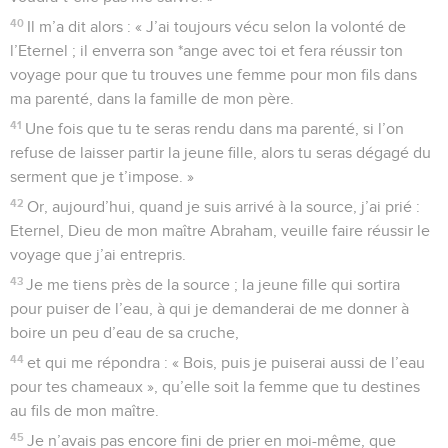
40
Il m’a dit alors : « J’ai toujours vécu selon la volonté de
l’Eternel ; il enverra son *ange avec toi et fera réussir ton
voyage pour que tu trouves une femme pour mon fils dans
ma parenté, dans la famille de mon père.
41
Une fois que tu te seras rendu dans ma parenté, si l’on
refuse de laisser partir la jeune fille, alors tu seras dégagé du
serment que je t’impose. »
42
Or, aujourd’hui, quand je suis arrivé à la source, j’ai prié :
Eternel, Dieu de mon maître Abraham, veuille faire réussir le
voyage que j’ai entrepris.
43
Je me tiens près de la source ; la jeune fille qui sortira
pour puiser de l’eau, à qui je demanderai de me donner à
boire un peu d’eau de sa cruche,
44
et qui me répondra : « Bois, puis je puiserai aussi de l’eau
pour tes chameaux », qu’elle soit la femme que tu destines
au fils de mon maître.
45
Je n’avais pas encore fini de prier en moi-même, que