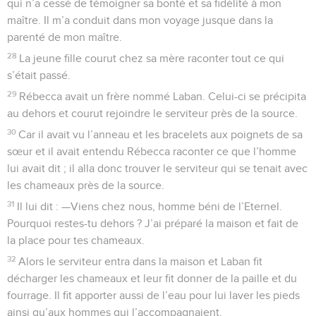
qui n’a cessé de témoigner sa bonté et sa fidélité à mon
maître. Il m’a conduit dans mon voyage jusque dans la
parenté de mon maître.
28
La jeune fille courut chez sa mère raconter tout ce qui
s’était passé.
29
Rébecca avait un frère nommé Laban. Celui-ci se précipita
au dehors et courut rejoindre le serviteur près de la source.
30
Car il avait vu l’anneau et les bracelets aux poignets de sa
sœur et il avait entendu Rébecca raconter ce que l’homme
lui avait dit ; il alla donc trouver le serviteur qui se tenait avec
les chameaux près de la source.
31
Il lui dit : —Viens chez nous, homme béni de l’Eternel.
Pourquoi restes-tu dehors ? J’ai préparé la maison et fait de
la place pour tes chameaux.
32
Alors le serviteur entra dans la maison et Laban fit
décharger les chameaux et leur fit donner de la paille et du
fourrage. Il fit apporter aussi de l’eau pour lui laver les pieds
ainsi qu’aux hommes qui l’accompagnaient.