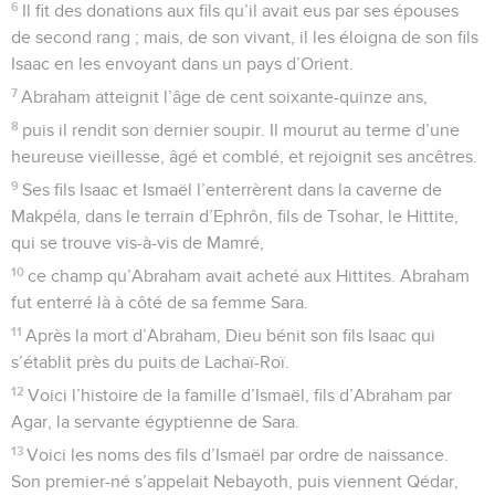
6
Il fit des donations aux fils qu’il avait eus par ses épouses
de second rang ; mais, de son vivant, il les éloigna de son fils
Isaac en les envoyant dans un pays d’Orient.
7
Abraham atteignit l’âge de cent soixante-quinze ans,
8
puis il rendit son dernier soupir. Il mourut au terme d’une
heureuse vieillesse, âgé et comblé, et rejoignit ses ancêtres.
9
Ses fils Isaac et Ismaël l’enterrèrent dans la caverne de
Makpéla, dans le terrain d’Ephrôn, fils de Tsohar, le Hittite,
qui se trouve vis-à-vis de Mamré,
10
ce champ qu’Abraham avait acheté aux Hittites. Abraham
fut enterré là à côté de sa femme Sara.
11
Après la mort d’Abraham, Dieu bénit son fils Isaac qui
s’établit près du puits de Lachaï-Roï.
12
Voici l’histoire de la famille d’Ismaël, fils d’Abraham par
Agar, la servante égyptienne de Sara.
13
Voici les noms des fils d’Ismaël par ordre de naissance.
Son premier-né s’appelait Nebayoth, puis viennent Qédar,