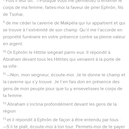
Puis il leur dit : —Puisque vous me permettez d’enterrer le
corps de ma femme, faites-moi la faveur de prier Ephrôn, fils
de Tsohar,
9
de me céder la caverne de Makpéla qui lui appartient et qui
se trouve à l’extrémité de son champ. Qu’il me l’accorde en
propriété funéraire en votre présence contre sa pleine valeur
en argent.
10
Or Ephrôn le Hittite siégeait parmi eux. Il répondit à
Abraham devant tous les Hittites qui venaient à la porte de
sa ville :
11
—Non, mon seigneur, écoute-moi. Je te donne le champ et
la caverne qui s’y trouve. Je t’en fais don en présence des
gens de mon peuple pour que tu y ensevelisses le corps de
ta femme.
12
Abraham s’inclina profondément devant les gens de la
région
13
et il répondit à Ephrôn de façon à être entendu par tous :
—S’il te plaît, écoute-moi à ton tour. Permets-moi de te payer