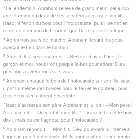
3
Le lendemain, Abraham se leva de grand matin, sella son
âne et emmena deux de ses serviteurs ainsi que son fils
Isaac ; il fendit du bois pour l’*holocauste, puis il se mit en
route en direction de l’endroit que Dieu lui avait indiqué.
4
Après trois jours de marche, Abraham, levant les yeux,
aperçut le lieu dans le lointain.
5
Alors il dit à ses serviteurs : —Restez ici avec l’âne ; le
garçon et moi, nous irons jusque là-bas pour adorer Dieu,
puis nous reviendrons vers vous.
6
Abraham chargea le bois de l’holocauste sur son fils Isaac ;
il prit lui-même des braises pour le feu et le couteau, puis
tous deux s’en allèrent ensemble.
7
Isaac s’adressa à son père Abraham et lui dit : —Mon père !
Abraham dit : —Qu’y a-t-il, mon fils ? —Voici le feu et le bois,
dit-il, mais où est l’agneau pour l’holocauste ?
8
Abraham répondit : —Mon fils, Dieu pourvoira lui-même à
l’agneau pour l’holocauste. Et ils poursuivirent leur chemin