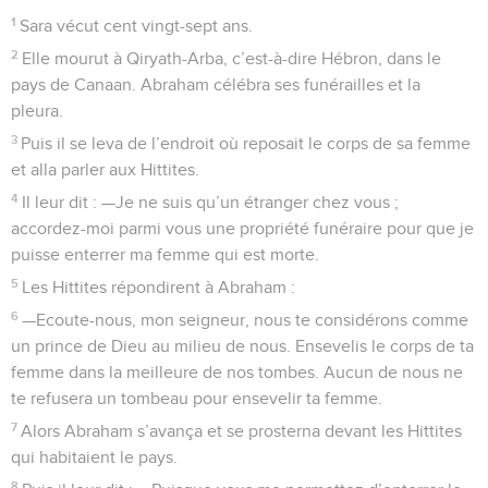
1
Sara vécut cent vingt-sept ans.
2
Elle mourut à Qiryath-Arba, c’est-à-dire Hébron, dans le
pays de Canaan. Abraham célébra ses funérailles et la
pleura.
3
Puis il se leva de l’endroit où reposait le corps de sa femme
et alla parler aux Hittites.
4
Il leur dit : —Je ne suis qu’un étranger chez vous ;
accordez-moi parmi vous une propriété funéraire pour que je
puisse enterrer ma femme qui est morte.
5
Les Hittites répondirent à Abraham :
6
—Ecoute-nous, mon seigneur, nous te considérons comme
un prince de Dieu au milieu de nous. Ensevelis le corps de ta
femme dans la meilleure de nos tombes. Aucun de nous ne
te refusera un tombeau pour ensevelir ta femme.
7
Alors Abraham s’avança et se prosterna devant les Hittites
qui habitaient le pays.
8