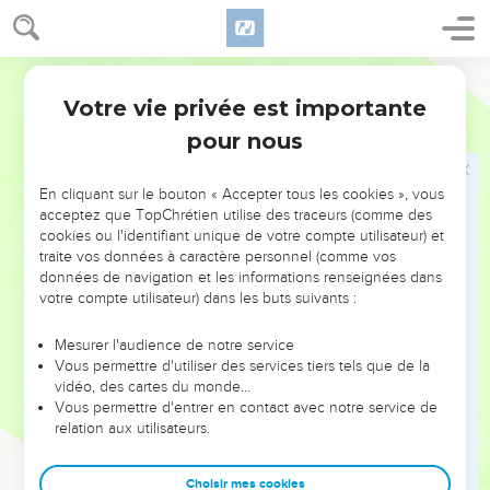
aujourd’hui.
27
Abraham choisit des moutons, des chèvres et des bovins
Semeur
et en fit cadeau à Abimélek et tous deux conclurent
ensemble une alliance.
Votre vie privée est importante
Genèse
21
28
Puis Abraham mit à part sept jeunes brebis du troupeau.
pour nous
29
Abimélek lui demanda : —Pourquoi as-tu mis ces sept
brebis à part ?
En cliquant sur le bouton « Accepter tous les cookies », vous
acceptez que TopChrétien utilise des traceurs (comme des
30
Il répondit : —Accepte ces sept jeunes brebis de ma main :
cookies ou l'identifiant unique de votre compte utilisateur) et
cela me servira d’attestation que c’est bien moi qui ai fait
traite vos données à caractère personnel (comme vos
données de navigation et les informations renseignées dans
creuser ce puits.
votre compte utilisateur) dans les buts suivants :
31
C’est pourquoi on a appelé ce lieu-là Beer-Chéba (le Puits
du serment), parce que c’est là que tous deux prêtèrent
Mesurer l'audience de notre service
serment.
Vous permettre d'utiliser des services tiers tels que de la
vidéo, des cartes du monde…
32
Ainsi ils firent alliance à Beer-Chéba, puis Abimélek partit
Vous permettre d'entrer en contact avec notre service de
avec Pikol, le chef de son armée, et ils s’en retournèrent au
relation aux utilisateurs.
pays des Philistins.
33
Abraham planta un tamaris à Beer-Chéba et il invoqua
Choisir mes cookies