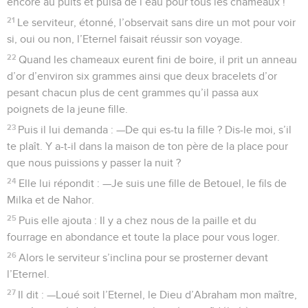
encore au puits et puisa de l’eau pour tous les chameaux !
21
Le serviteur, étonné, l’observait sans dire un mot pour voir
si, oui ou non, l’Eternel faisait réussir son voyage.
22
Quand les chameaux eurent fini de boire, il prit un anneau
d’or d’environ six grammes ainsi que deux bracelets d’or
pesant chacun plus de cent grammes qu’il passa aux
poignets de la jeune fille.
23
Puis il lui demanda : —De qui es-tu la fille ? Dis-le moi, s’il
te plaît. Y a-t-il dans la maison de ton père de la place pour
que nous puissions y passer la nuit ?
24
Elle lui répondit : —Je suis une fille de Betouel, le fils de
Milka et de Nahor.
25
Puis elle ajouta : Il y a chez nous de la paille et du
fourrage en abondance et toute la place pour vous loger.
26
Alors le serviteur s’inclina pour se prosterner devant
l’Eternel.
27
Il dit : —Loué soit l’Eternel, le Dieu d’Abraham mon maître,