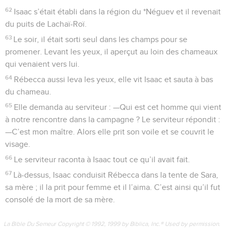
62
Isaac s’était établi dans la région du *Néguev et il revenait
du puits de Lachaï-Roï.
63
Le soir, il était sorti seul dans les champs pour se
promener. Levant les yeux, il aperçut au loin des chameaux
qui venaient vers lui.
64
Rébecca aussi leva les yeux, elle vit Isaac et sauta à bas
du chameau.
65
Elle demanda au serviteur : —Qui est cet homme qui vient
à notre rencontre dans la campagne ? Le serviteur répondit :
—C’est mon maître. Alors elle prit son voile et se couvrit le
visage.
66
Le serviteur raconta à Isaac tout ce qu’il avait fait.
67
Là-dessus, Isaac conduisit Rébecca dans la tente de Sara,
sa mère ; il la prit pour femme et il l’aima. C’est ainsi qu’il fut
consolé de la mort de sa mère.
La Bible Du Semeur Copyright © 1992, 1999 by Biblica, Inc.® Used by permission.