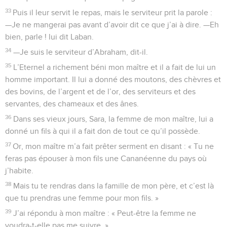
33
Puis il leur servit le repas, mais le serviteur prit la parole :
—Je ne mangerai pas avant d’avoir dit ce que j’ai à dire. —Eh
bien, parle ! lui dit Laban.
34
—Je suis le serviteur d’Abraham, dit-il.
35
L’Eternel a richement béni mon maître et il a fait de lui un
homme important. Il lui a donné des moutons, des chèvres et
des bovins, de l’argent et de l’or, des serviteurs et des
servantes, des chameaux et des ânes.
36
Dans ses vieux jours, Sara, la femme de mon maître, lui a
donné un fils à qui il a fait don de tout ce qu’il possède.
37
Or, mon maître m’a fait prêter serment en disant : « Tu ne
feras pas épouser à mon fils une Cananéenne du pays où
j’habite.
38
Mais tu te rendras dans la famille de mon père, et c’est là
que tu prendras une femme pour mon fils. »
39
J’ai répondu à mon maître : « Peut-être la femme ne
voudra-t-elle pas me suivre. »