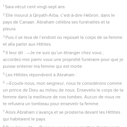
1
Sara vécut cent vingt-sept ans.
2
Elle mourut à Qiryath-Arba, c’est-à-dire Hébron, dans le
pays de Canaan. Abraham célébra ses funérailles et la
pleura.
3
Puis il se leva de l’endroit où reposait le corps de sa femme
et alla parler aux Hittites.
4
Il leur dit : —Je ne suis qu’un étranger chez vous ;
accordez-moi parmi vous une propriété funéraire pour que je
puisse enterrer ma femme qui est morte.
5
Les Hittites répondirent à Abraham :
6
—Ecoute-nous, mon seigneur, nous te considérons comme
un prince de Dieu au milieu de nous. Ensevelis le corps de ta
femme dans la meilleure de nos tombes. Aucun de nous ne
te refusera un tombeau pour ensevelir ta femme.
7
Alors Abraham s’avança et se prosterna devant les Hittites
qui habitaient le pays.
8