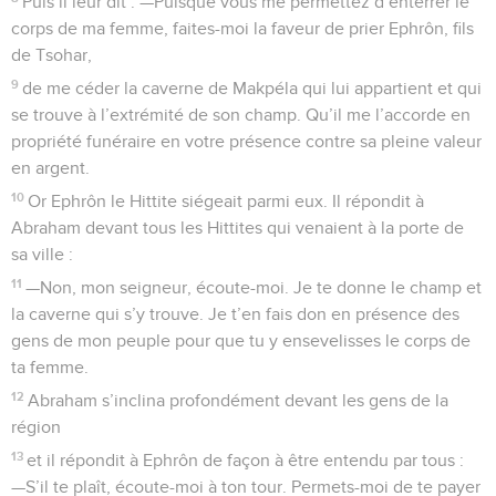
Puis il leur dit : —Puisque vous me permettez d’enterrer le
corps de ma femme, faites-moi la faveur de prier Ephrôn, fils
de Tsohar,
9
de me céder la caverne de Makpéla qui lui appartient et qui
se trouve à l’extrémité de son champ. Qu’il me l’accorde en
propriété funéraire en votre présence contre sa pleine valeur
en argent.
10
Or Ephrôn le Hittite siégeait parmi eux. Il répondit à
Abraham devant tous les Hittites qui venaient à la porte de
sa ville :
11
—Non, mon seigneur, écoute-moi. Je te donne le champ et
la caverne qui s’y trouve. Je t’en fais don en présence des
gens de mon peuple pour que tu y ensevelisses le corps de
ta femme.
12
Abraham s’inclina profondément devant les gens de la
région
13
et il répondit à Ephrôn de façon à être entendu par tous :
—S’il te plaît, écoute-moi à ton tour. Permets-moi de te payer