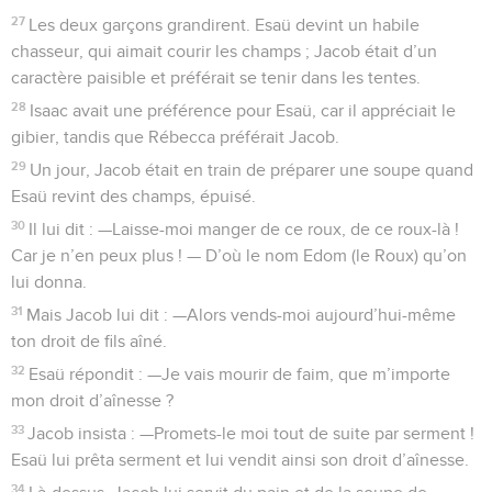
27
Les deux garçons grandirent. Esaü devint un habile
chasseur, qui aimait courir les champs ; Jacob était d’un
caractère paisible et préférait se tenir dans les tentes.
28
Isaac avait une préférence pour Esaü, car il appréciait le
gibier, tandis que Rébecca préférait Jacob.
29
Un jour, Jacob était en train de préparer une soupe quand
Esaü revint des champs, épuisé.
30
Il lui dit : —Laisse-moi manger de ce roux, de ce roux-là !
Car je n’en peux plus ! — D’où le nom Edom (le Roux) qu’on
lui donna.
31
Mais Jacob lui dit : —Alors vends-moi aujourd’hui-même
ton droit de fils aîné.
32
Esaü répondit : —Je vais mourir de faim, que m’importe
mon droit d’aînesse ?
33
Jacob insista : —Promets-le moi tout de suite par serment !
Esaü lui prêta serment et lui vendit ainsi son droit d’aînesse.
34