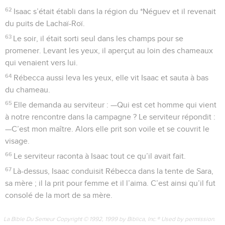
62
Isaac s’était établi dans la région du *Néguev et il revenait
du puits de Lachaï-Roï.
63
Le soir, il était sorti seul dans les champs pour se
promener. Levant les yeux, il aperçut au loin des chameaux
qui venaient vers lui.
64
Rébecca aussi leva les yeux, elle vit Isaac et sauta à bas
du chameau.
65
Elle demanda au serviteur : —Qui est cet homme qui vient
à notre rencontre dans la campagne ? Le serviteur répondit :
—C’est mon maître. Alors elle prit son voile et se couvrit le
visage.
66
Le serviteur raconta à Isaac tout ce qu’il avait fait.
67
Là-dessus, Isaac conduisit Rébecca dans la tente de Sara,
sa mère ; il la prit pour femme et il l’aima. C’est ainsi qu’il fut
consolé de la mort de sa mère.
La Bible Du Semeur Copyright © 1992, 1999 by Biblica, Inc.® Used by permission.