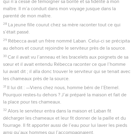
qui n’a cessé de témoigner sa bonté et sa fidélité à mon
maître. Il m’a conduit dans mon voyage jusque dans la
parenté de mon maître.
28
La jeune fille courut chez sa mère raconter tout ce qui
s’était passé.
29
Rébecca avait un frère nommé Laban. Celui-ci se précipita
au dehors et courut rejoindre le serviteur près de la source.
30
Car il avait vu l’anneau et les bracelets aux poignets de sa
sœur et il avait entendu Rébecca raconter ce que l’homme
lui avait dit ; il alla donc trouver le serviteur qui se tenait avec
les chameaux près de la source.
31
Il lui dit : —Viens chez nous, homme béni de l’Eternel.
Pourquoi restes-tu dehors ? J’ai préparé la maison et fait de
la place pour tes chameaux.
32
Alors le serviteur entra dans la maison et Laban fit
décharger les chameaux et leur fit donner de la paille et du
fourrage. Il fit apporter aussi de l’eau pour lui laver les pieds
ainsi qu’aux hommes qui l’accompagnaient.