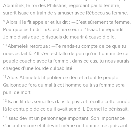
Abimélek, le roi des Philistins, regardant par la fenêtre,
surprit Isaac en train de s’amuser avec Rébecca sa femme.
9
Alors il le fit appeler et lui dit : —C’est sûrement ta femme.
Pourquoi as-tu dit : « C’est ma sœur » ? Isaac lui répondit : —
Je me disais que je risquais de mourir à cause d’elle.
10
Abimélek rétorqua : —Te rends-tu compte de ce que tu
nous as fait là ? Il s’en est fallu de peu qu’un homme de ce
peuple couche avec ta femme ; dans ce cas, tu nous aurais
chargés d’une lourde culpabilité.
11
Alors Abimélek fit publier ce décret à tout le peuple :
Quiconque fera du mal à cet homme ou à sa femme sera
puni de mort.
12
Isaac fit des semailles dans le pays et récolta cette année-
là le centuple de ce qu’il avait semé. L’Eternel le bénissait.
13
Isaac devint un personnage important. Son importance
s’accrut encore et il devint même un homme très puissant.