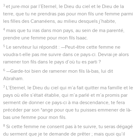
3
et jure-moi par l’Eternel, le Dieu du ciel et le Dieu de la
terre, que tu ne prendras pas pour mon fils une femme parmi
les filles des Cananéens, au milieu desquels j’habite,
4
mais que tu iras dans mon pays, au sein de ma parenté,
prendre une femme pour mon fils Isaac.
5
Le serviteur lui répondit : —Peut-être cette femme ne
voudra-t-elle pas me suivre dans ce pays-ci. Devrai-je alors
ramener ton fils dans le pays d’où tu es parti ?
6
—Garde-toi bien de ramener mon fils là-bas, lui dit
Abraham.
7
L’Eternel, le Dieu du ciel qui m’a fait quitter ma famille et le
pays où elle s’était établie, qui m’a parlé et m’a promis par
serment de donner ce pays-ci à ma descendance, te fera
précéder par son *ange pour que tu puisses emmener de là-
bas une femme pour mon fils.
8
Si cette femme ne consent pas à te suivre, tu seras dégagé
du serment que je te demande de prêter ; mais quoi qu’il