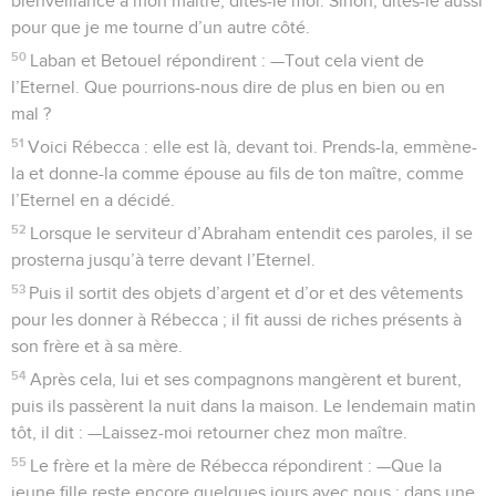
bienveillance à mon maître, dites-le moi. Sinon, dites-le aussi
pour que je me tourne d’un autre côté.
50
Laban et Betouel répondirent : —Tout cela vient de
l’Eternel. Que pourrions-nous dire de plus en bien ou en
mal ?
51
Voici Rébecca : elle est là, devant toi. Prends-la, emmène-
la et donne-la comme épouse au fils de ton maître, comme
l’Eternel en a décidé.
52
Lorsque le serviteur d’Abraham entendit ces paroles, il se
prosterna jusqu’à terre devant l’Eternel.
53
Puis il sortit des objets d’argent et d’or et des vêtements
pour les donner à Rébecca ; il fit aussi de riches présents à
son frère et à sa mère.
54
Après cela, lui et ses compagnons mangèrent et burent,
puis ils passèrent la nuit dans la maison. Le lendemain matin
tôt, il dit : —Laissez-moi retourner chez mon maître.
55
Le frère et la mère de Rébecca répondirent : —Que la
jeune fille reste encore quelques jours avec nous ; dans une