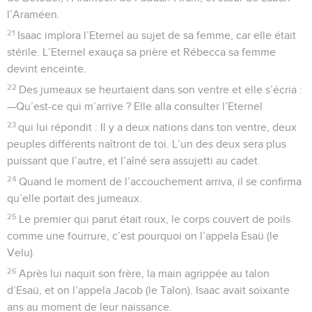
l’Araméen.
21
Isaac implora l’Eternel au sujet de sa femme, car elle était
stérile. L’Eternel exauça sa prière et Rébecca sa femme
devint enceinte.
22
Des jumeaux se heurtaient dans son ventre et elle s’écria :
—Qu’est-ce qui m’arrive ? Elle alla consulter l’Eternel
23
qui lui répondit : Il y a deux nations dans ton ventre, deux
peuples différents naîtront de toi. L’un des deux sera plus
puissant que l’autre, et l’aîné sera assujetti au cadet.
24
Quand le moment de l’accouchement arriva, il se confirma
qu’elle portait des jumeaux.
25
Le premier qui parut était roux, le corps couvert de poils
comme une fourrure, c’est pourquoi on l’appela Esaü (le
Velu).
26
Après lui naquit son frère, la main agrippée au talon
d’Esaü, et on l’appela Jacob (le Talon). Isaac avait soixante
ans au moment de leur naissance.