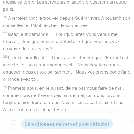
dressa sa tente. Les serviteurs d’Isaac y creusèrent un autre
puits.
26
Abimélek vint le trouver depuis Guérar avec Ahouzath son
conseiller, et Pikol, le chef de son armée.
27
Isaac leur demanda : —Pourquoi êtes-vous venus me
trouver, alors que vous me détestez et que vous m’avez
renvoyé de chez vous ?
28
Ils lui répondirent : —Nous avons bien vu que l’Eternel est
avec toi, et nous nous sommes dit : Nous devrions nous
engager, nous et toi, par serment ! Nous voudrions donc faire
alliance avec toi.
29
Promets-nous, en le jurant, de ne pas nous faire de mal,
comme nous ne t’avons pas fait de mal, car nous t’avons
toujours bien traité et nous t’avons laissé partir sain et sauf.
A présent tu es béni par l’Eternel.
30
Isaac leur fit préparer un grand festin ; ils mangèrent et
burent
Contenus
Versions
Commentaires
Strong
Dictionnaire
31