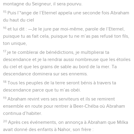
montagne du Seigneur, il sera pourvu.
15
Puis l’*ange de l’Eternel appela une seconde fois Abraham
du haut du ciel
16
et lui dit : —Je le jure par moi-même, parole de l’Eternel,
puisque tu as fait cela, puisque tu ne m’as pas refusé ton fils,
ton unique,
17
je te comblerai de bénédictions, je multiplierai ta
descendance et je la rendrai aussi nombreuse que les étoiles
du ciel et que les grains de sable au bord de la mer. Ta
descendance dominera sur ses ennemis.
18
Tous les peuples de la terre seront bénis à travers ta
descendance parce que tu m’as obéi.
19
Abraham revint vers ses serviteurs et ils se remirent
ensemble en route pour rentrer à Beer-Chéba où Abraham
continua d’habiter.
20
Après ces événements, on annonça à Abraham que Milka
avait donné des enfants à Nahor, son frère :