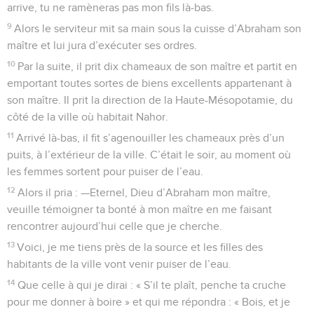
arrive, tu ne ramèneras pas mon fils là-bas.
9
Alors le serviteur mit sa main sous la cuisse d’Abraham son
maître et lui jura d’exécuter ses ordres.
10
Par la suite, il prit dix chameaux de son maître et partit en
emportant toutes sortes de biens excellents appartenant à
son maître. Il prit la direction de la Haute-Mésopotamie, du
côté de la ville où habitait Nahor.
11
Arrivé là-bas, il fit s’agenouiller les chameaux près d’un
puits, à l’extérieur de la ville. C’était le soir, au moment où
les femmes sortent pour puiser de l’eau.
12
Alors il pria : —Eternel, Dieu d’Abraham mon maître,
veuille témoigner ta bonté à mon maître en me faisant
rencontrer aujourd’hui celle que je cherche.
13
Voici, je me tiens près de la source et les filles des
habitants de la ville vont venir puiser de l’eau.
14
Que celle à qui je dirai : « S’il te plaît, penche ta cruche
pour me donner à boire » et qui me répondra : « Bois, et je