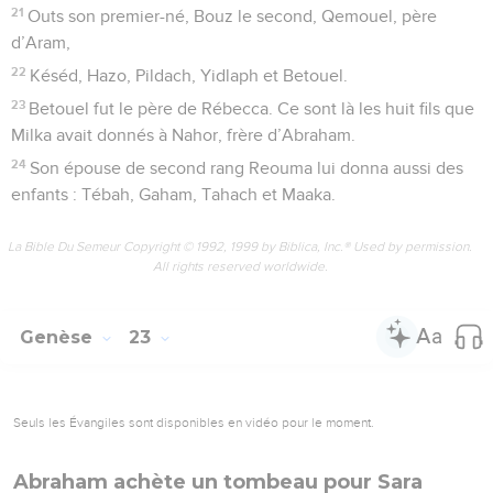
21
Outs son premier-né, Bouz le second, Qemouel, père
d’Aram,
22
Késéd, Hazo, Pildach, Yidlaph et Betouel.
23
Betouel fut le père de Rébecca. Ce sont là les huit fils que
Milka avait donnés à Nahor, frère d’Abraham.
24
Son épouse de second rang Reouma lui donna aussi des
enfants : Tébah, Gaham, Tahach et Maaka.
La Bible Du Semeur Copyright © 1992, 1999 by Biblica, Inc.® Used by permission.
All rights reserved worldwide.
Genèse
23
Seuls les Évangiles sont disponibles en vidéo pour le moment.
Abraham achète un tombeau pour Sara