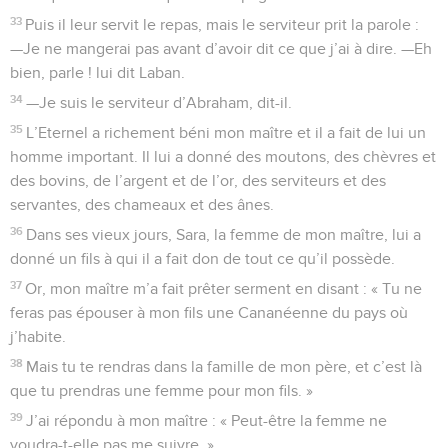
33
Puis il leur servit le repas, mais le serviteur prit la parole :
—Je ne mangerai pas avant d’avoir dit ce que j’ai à dire. —Eh
bien, parle ! lui dit Laban.
34
—Je suis le serviteur d’Abraham, dit-il.
35
L’Eternel a richement béni mon maître et il a fait de lui un
homme important. Il lui a donné des moutons, des chèvres et
des bovins, de l’argent et de l’or, des serviteurs et des
servantes, des chameaux et des ânes.
36
Dans ses vieux jours, Sara, la femme de mon maître, lui a
donné un fils à qui il a fait don de tout ce qu’il possède.
37
Or, mon maître m’a fait prêter serment en disant : « Tu ne
feras pas épouser à mon fils une Cananéenne du pays où
j’habite.
38
Mais tu te rendras dans la famille de mon père, et c’est là
que tu prendras une femme pour mon fils. »
39
J’ai répondu à mon maître : « Peut-être la femme ne
voudra-t-elle pas me suivre. »