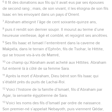
6
Il fit des donations aux fils qu’il avait eus par ses épouses
de second rang ; mais, de son vivant, il les éloigna de son fils
Isaac en les envoyant dans un pays d’Orient.
7
Abraham atteignit l’âge de cent soixante-quinze ans,
8
puis il rendit son dernier soupir. Il mourut au terme d’une
heureuse vieillesse, âgé et comblé, et rejoignit ses ancêtres.
9
Ses fils Isaac et Ismaël l’enterrèrent dans la caverne de
Makpéla, dans le terrain d’Ephrôn, fils de Tsohar, le Hittite,
qui se trouve vis-à-vis de Mamré,
10
ce champ qu’Abraham avait acheté aux Hittites. Abraham
fut enterré là à côté de sa femme Sara.
11
Après la mort d’Abraham, Dieu bénit son fils Isaac qui
s’établit près du puits de Lachaï-Roï.
12
Voici l’histoire de la famille d’Ismaël, fils d’Abraham par
Agar, la servante égyptienne de Sara.
13
Voici les noms des fils d’Ismaël par ordre de naissance.
Son premier-né s’appelait Nebayoth, puis viennent Qédar,