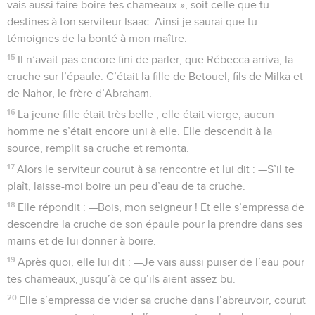
vais aussi faire boire tes chameaux », soit celle que tu
destines à ton serviteur Isaac. Ainsi je saurai que tu
témoignes de la bonté à mon maître.
15
Il n’avait pas encore fini de parler, que Rébecca arriva, la
cruche sur l’épaule. C’était la fille de Betouel, fils de Milka et
de Nahor, le frère d’Abraham.
16
La jeune fille était très belle ; elle était vierge, aucun
homme ne s’était encore uni à elle. Elle descendit à la
source, remplit sa cruche et remonta.
17
Alors le serviteur courut à sa rencontre et lui dit : —S’il te
plaît, laisse-moi boire un peu d’eau de ta cruche.
18
Elle répondit : —Bois, mon seigneur ! Et elle s’empressa de
descendre la cruche de son épaule pour la prendre dans ses
mains et de lui donner à boire.
19
Après quoi, elle lui dit : —Je vais aussi puiser de l’eau pour
tes chameaux, jusqu’à ce qu’ils aient assez bu.
20
Elle s’empressa de vider sa cruche dans l’abreuvoir, courut