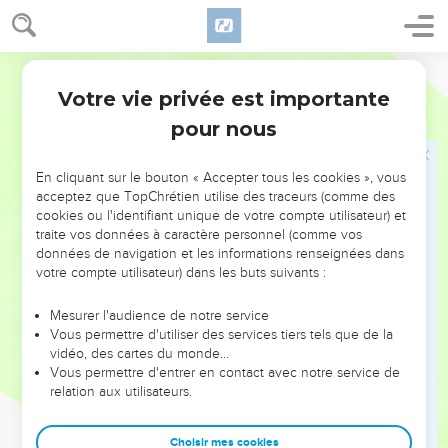
aujourd’hui.
27
Abraham choisit des moutons, des chèvres et des bovins
Semeur
et en fit cadeau à Abimélek et tous deux conclurent
ensemble une alliance.
Votre vie privée est importante
Genèse
21
28
Puis Abraham mit à part sept jeunes brebis du troupeau.
pour nous
29
Abimélek lui demanda : —Pourquoi as-tu mis ces sept
brebis à part ?
En cliquant sur le bouton « Accepter tous les cookies », vous
acceptez que TopChrétien utilise des traceurs (comme des
30
Il répondit : —Accepte ces sept jeunes brebis de ma main :
cookies ou l'identifiant unique de votre compte utilisateur) et
cela me servira d’attestation que c’est bien moi qui ai fait
traite vos données à caractère personnel (comme vos
données de navigation et les informations renseignées dans
creuser ce puits.
votre compte utilisateur) dans les buts suivants :
31
C’est pourquoi on a appelé ce lieu-là Beer-Chéba (le Puits
du serment), parce que c’est là que tous deux prêtèrent
Mesurer l'audience de notre service
serment.
Vous permettre d'utiliser des services tiers tels que de la
vidéo, des cartes du monde…
32
Ainsi ils firent alliance à Beer-Chéba, puis Abimélek partit
Vous permettre d'entrer en contact avec notre service de
avec Pikol, le chef de son armée, et ils s’en retournèrent au
relation aux utilisateurs.
pays des Philistins.
33
Abraham planta un tamaris à Beer-Chéba et il invoqua
Choisir mes cookies