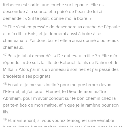
Rébecca est sortie, une cruche sur l’épaule. Elle est
descendue à la source et a puisé de l’eau. Je lui ai
demandé : « S’il te plaît, donne-moi à boire. »
46
Elle s’est empressée de descendre sa cruche de l’épaule
et m’a dit : « Bois, et je donnerai aussi à boire à tes
chameaux. » J’ai donc bu, et elle a aussi donné à boire aux
chameaux.
47
Puis je lui ai demandé : « De qui es-tu la fille ? » Elle m’a
répondu : « Je suis la fille de Betouel, le fils de Nahor et de
Milka. » Alors j’ai mis un anneau à son nez et j’ai passé des
bracelets à ses poignets.
48
Ensuite, je me suis incliné pour me prosterner devant
l’Eternel, et j’ai loué l’Eternel, le Dieu de mon maître
Abraham, pour m’avoir conduit sur le bon chemin chez la
petite-nièce de mon maître, afin que je la ramène pour son
fils.
49
Et maintenant, si vous voulez témoigner une véritable