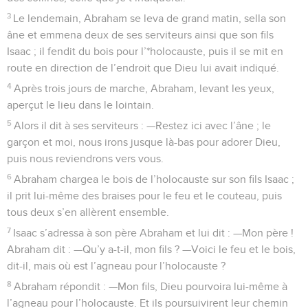
3
Le lendemain, Abraham se leva de grand matin, sella son
âne et emmena deux de ses serviteurs ainsi que son fils
Isaac ; il fendit du bois pour l’*holocauste, puis il se mit en
route en direction de l’endroit que Dieu lui avait indiqué.
4
Après trois jours de marche, Abraham, levant les yeux,
aperçut le lieu dans le lointain.
5
Alors il dit à ses serviteurs : —Restez ici avec l’âne ; le
garçon et moi, nous irons jusque là-bas pour adorer Dieu,
puis nous reviendrons vers vous.
6
Abraham chargea le bois de l’holocauste sur son fils Isaac ;
il prit lui-même des braises pour le feu et le couteau, puis
tous deux s’en allèrent ensemble.
7
Isaac s’adressa à son père Abraham et lui dit : —Mon père !
Abraham dit : —Qu’y a-t-il, mon fils ? —Voici le feu et le bois,
dit-il, mais où est l’agneau pour l’holocauste ?
8
Abraham répondit : —Mon fils, Dieu pourvoira lui-même à
l’agneau pour l’holocauste. Et ils poursuivirent leur chemin