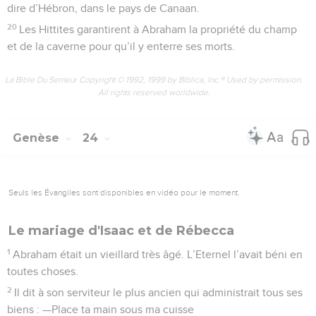
dire d’Hébron, dans le pays de Canaan.
20
Les Hittites garantirent à Abraham la propriété du champ
et de la caverne pour qu’il y enterre ses morts.
La Bible Du Semeur Copyright © 1992, 1999 by Biblica, Inc.® Used by permission.
All rights reserved worldwide.
Genèse
24
Seuls les Évangiles sont disponibles en vidéo pour le moment.
Le mariage d'Isaac et de Rébecca
1
Abraham était un vieillard très âgé. L’Eternel l’avait béni en
toutes choses.
2
Il dit à son serviteur le plus ancien qui administrait tous ses
biens : —Place ta main sous ma cuisse