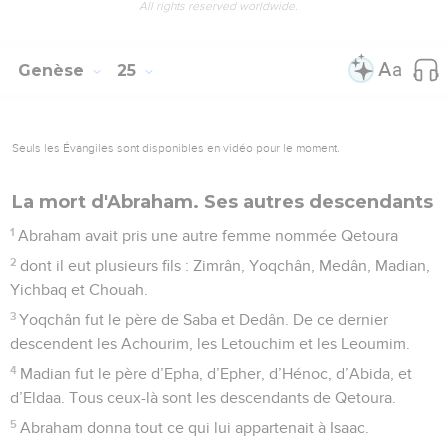
All rights reserved worldwide.
Genèse
25
Seuls les Évangiles sont disponibles en vidéo pour le moment.
La mort d'Abraham. Ses autres descendants
1
Abraham avait pris une autre femme nommée Qetoura
2
dont il eut plusieurs fils : Zimrân, Yoqchân, Medân, Madian,
Yichbaq et Chouah.
3
Yoqchân fut le père de Saba et Dedân. De ce dernier
descendent les Achourim, les Letouchim et les Leoumim.
4
Madian fut le père d’Epha, d’Epher, d’Hénoc, d’Abida, et
d’Eldaa. Tous ceux-là sont les descendants de Qetoura.
5
Abraham donna tout ce qui lui appartenait à Isaac.