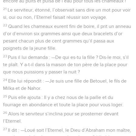
encore au puits et puisa de l’eau pour tous les chameaux !
21
Le serviteur, étonné, l’observait sans dire un mot pour voir
si, oui ou non, l’Eternel faisait réussir son voyage.
22
Quand les chameaux eurent fini de boire, il prit un anneau
d’or d’environ six grammes ainsi que deux bracelets d’or
pesant chacun plus de cent grammes qu’il passa aux
poignets de la jeune fille.
23
Puis il lui demanda : —De qui es-tu la fille ? Dis-le moi, s’il
te plaît. Y a-t-il dans la maison de ton père de la place pour
que nous puissions y passer la nuit ?
24
Elle lui répondit : —Je suis une fille de Betouel, le fils de
Milka et de Nahor.
25
Puis elle ajouta : Il y a chez nous de la paille et du
fourrage en abondance et toute la place pour vous loger.
26
Alors le serviteur s’inclina pour se prosterner devant
l’Eternel.
27
Il dit : —Loué soit l’Eternel, le Dieu d’Abraham mon maître,