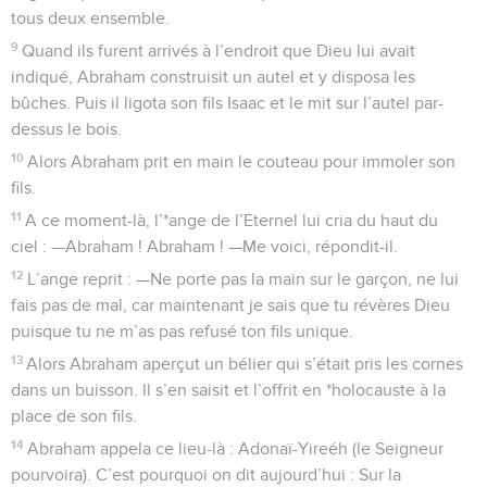
tous deux ensemble.
9
Quand ils furent arrivés à l’endroit que Dieu lui avait
indiqué, Abraham construisit un autel et y disposa les
bûches. Puis il ligota son fils Isaac et le mit sur l’autel par-
dessus le bois.
10
Alors Abraham prit en main le couteau pour immoler son
fils.
11
A ce moment-là, l’*ange de l’Eternel lui cria du haut du
ciel : —Abraham ! Abraham ! —Me voici, répondit-il.
12
L’ange reprit : —Ne porte pas la main sur le garçon, ne lui
fais pas de mal, car maintenant je sais que tu révères Dieu
puisque tu ne m’as pas refusé ton fils unique.
13
Alors Abraham aperçut un bélier qui s’était pris les cornes
dans un buisson. Il s’en saisit et l’offrit en *holocauste à la
place de son fils.
14
Abraham appela ce lieu-là : Adonaï-Yireéh (le Seigneur
pourvoira). C’est pourquoi on dit aujourd’hui : Sur la