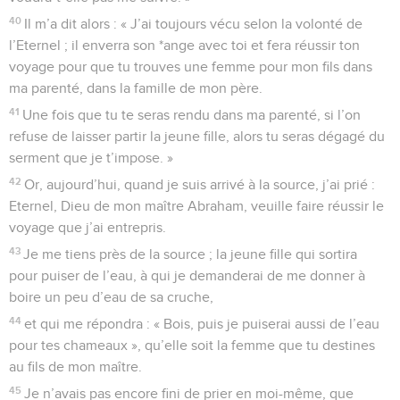
40
Il m’a dit alors : « J’ai toujours vécu selon la volonté de
l’Eternel ; il enverra son *ange avec toi et fera réussir ton
voyage pour que tu trouves une femme pour mon fils dans
ma parenté, dans la famille de mon père.
41
Une fois que tu te seras rendu dans ma parenté, si l’on
refuse de laisser partir la jeune fille, alors tu seras dégagé du
serment que je t’impose. »
42
Or, aujourd’hui, quand je suis arrivé à la source, j’ai prié :
Eternel, Dieu de mon maître Abraham, veuille faire réussir le
voyage que j’ai entrepris.
43
Je me tiens près de la source ; la jeune fille qui sortira
pour puiser de l’eau, à qui je demanderai de me donner à
boire un peu d’eau de sa cruche,
44
et qui me répondra : « Bois, puis je puiserai aussi de l’eau
pour tes chameaux », qu’elle soit la femme que tu destines
au fils de mon maître.
45
Je n’avais pas encore fini de prier en moi-même, que