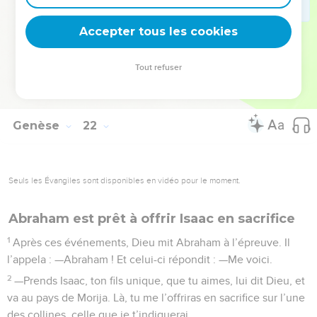
l’Eternel, le Dieu d’éternité.
Accepter tous les cookies
34
Il séjourna encore longtemps au pays des Philistins.
La Bible Du Semeur Copyright © 1992, 1999 by Biblica, Inc.® Used by permission.
Tout refuser
All rights reserved worldwide.
Genèse
22
Seuls les Évangiles sont disponibles en vidéo pour le moment.
Abraham est prêt à offrir Isaac en sacrifice
1
Après ces événements, Dieu mit Abraham à l’épreuve. Il
l’appela : —Abraham ! Et celui-ci répondit : —Me voici.
2
—Prends Isaac, ton fils unique, que tu aimes, lui dit Dieu, et
va au pays de Morija. Là, tu me l’offriras en sacrifice sur l’une
des collines, celle que je t’indiquerai.