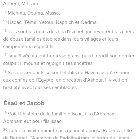
Adbeél, Mibsam,
14
Michma, Douma, Massa,
15
Hadad, Téma, Yetour, Naphich et Qedma.
16
Tels sont les noms des fils d’Ismaël qui devinrent les chefs
de douze familles établies dans leurs villages et leurs
campements respectifs.
17
Ismaël vécut cent trente-sept ans, puis il rendit son dernier
soupir ; il mourut et rejoignit ses ancêtres.
18
Ses descendants se sont établis de Havila jusqu’à Chour,
aux confins de l’Egypte, en direction d’Ashour. Il vivait en
hostilité avec tous ses semblables.
Ésaü et Jacob
19
Voici l’histoire de la famille d’Isaac, fils d’Abraham.
Abraham eut pour fils Isaac.
20
Celui-ci avait quarante ans quand il épousa Rébecca, fille
de Betouel, l’Araméen de Paddân-Aram, et sœur de Laban