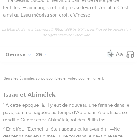
Là-dessus, Jacob lui servit du pain et de la soupe de
lentilles. Esaü mangea et but puis se leva et s’en alla. C’est
ainsi qu’Esaü méprisa son droit d’aînesse.
La Bible Du Semeur Copyright © 1992, 1999 by Biblica, Inc.® Used by permission.
All rights reserved worldwide.
Genèse
26
Seuls les Évangiles sont disponibles en vidéo pour le moment.
Isaac et Abimélek
1
A cette époque-là, il y eut de nouveau une famine dans le
pays, comme naguère au temps d’Abraham. Alors Isaac se
rendit à Guérar chez Abimélek, roi des Philistins.
2
En effet, l’Eternel lui était apparu et lui avait dit : —Ne
descends pas en Egypte ! Fixe-toi dans le pays que je te