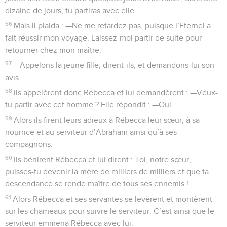
dizaine de jours, tu partiras avec elle.
56
Mais il plaida : —Ne me retardez pas, puisque l’Eternel a
fait réussir mon voyage. Laissez-moi partir de suite pour
retourner chez mon maître.
57
—Appelons la jeune fille, dirent-ils, et demandons-lui son
avis.
58
Ils appelèrent donc Rébecca et lui demandèrent : —Veux-
tu partir avec cet homme ? Elle répondit : —Oui.
59
Alors ils firent leurs adieux à Rébecca leur sœur, à sa
nourrice et au serviteur d’Abraham ainsi qu’à ses
compagnons.
60
Ils bénirent Rébecca et lui dirent : Toi, notre sœur,
puisses-tu devenir la mère de milliers de milliers et que ta
descendance se rende maître de tous ses ennemis !
61
Alors Rébecca et ses servantes se levèrent et montèrent
sur les chameaux pour suivre le serviteur. C’est ainsi que le
serviteur emmena Rébecca avec lui.