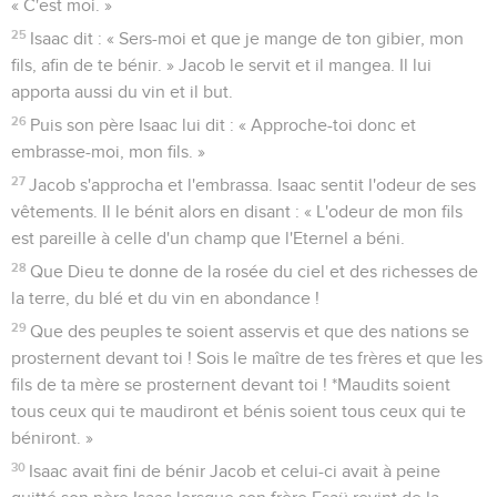
« C'est moi. »
25
Isaac dit : « Sers-moi et que je mange de ton gibier, mon
fils, afin de te bénir. » Jacob le servit et il mangea. Il lui
apporta aussi du vin et il but.
26
Puis son père Isaac lui dit : « Approche-toi donc et
embrasse-moi, mon fils. »
27
Jacob s'approcha et l'embrassa. Isaac sentit l'odeur de ses
vêtements. Il le bénit alors en disant : « L'odeur de mon fils
est pareille à celle d'un champ que l'Eternel a béni.
28
Que Dieu te donne de la rosée du ciel et des richesses de
la terre, du blé et du vin en abondance !
29
Que des peuples te soient asservis et que des nations se
prosternent devant toi ! Sois le maître de tes frères et que les
fils de ta mère se prosternent devant toi ! *Maudits soient
tous ceux qui te maudiront et bénis soient tous ceux qui te
béniront. »
30
Isaac avait fini de bénir Jacob et celui-ci avait à peine