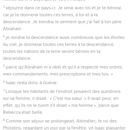
3
séjourne dans ce pays-ci. Je serai avec toi et je te bénirai,
car je te donnerai toutes ces terres, à toi et à ta
descendance. Je tiendrai le serment que j'ai fait à ton père
Abraham :
4
je rendrai ta descendance aussi nombreuse que les étoiles
du ciel, je donnerai toutes ces terres à ta descendance,
toutes les nations de la terre seront bénies en ta
descendance,
5
parce qu'Abraham m’a obéi et qu'il a respecté mes ordres,
mes commandements, mes prescriptions et mes lois. »
6
Isaac resta donc à Guérar.
7
Lorsque les habitants de l'endroit posaient des questions
sur sa femme, il disait : « C'est ma sœur. » Il avait peur, en
effet, qu’ils ne le tuent s'il disait « ma femme », parce que
Rebecca était belle.
8
Comme son séjour se prolongeait, Abimélec, le roi des
Philistins, regardant un jour par la fenêtre, vit Isaac plaisanter