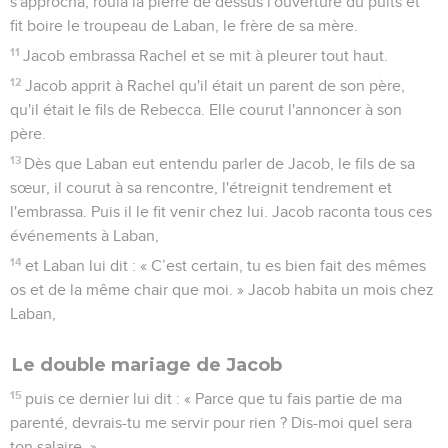
s'approcha, roula la pierre de dessus l'ouverture du puits et
fit boire le troupeau de Laban, le frère de sa mère.
11
Jacob embrassa Rachel et se mit à pleurer tout haut.
12
Jacob apprit à Rachel qu'il était un parent de son père,
qu'il était le fils de Rebecca. Elle courut l'annoncer à son
père.
13
Dès que Laban eut entendu parler de Jacob, le fils de sa
sœur, il courut à sa rencontre, l'étreignit tendrement et
l'embrassa. Puis il le fit venir chez lui. Jacob raconta tous ces
événements à Laban,
14
et Laban lui dit : « C’est certain, tu es bien fait des mêmes
os et de la même chair que moi. » Jacob habita un mois chez
Laban,
Le double mariage de Jacob
15
puis ce dernier lui dit : « Parce que tu fais partie de ma
parenté, devrais-tu me servir pour rien ? Dis-moi quel sera
ton salaire. »