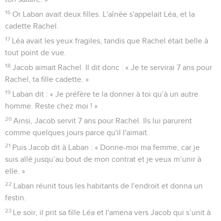
16
Or Laban avait deux filles. L'aînée s'appelait Léa, et la
cadette Rachel.
17
Léa avait les yeux fragiles, tandis que Rachel était belle à
tout point de vue.
18
Jacob aimait Rachel. Il dit donc : « Je te servirai 7 ans pour
Rachel, ta fille cadette. »
19
Laban dit : « Je préfère te la donner à toi qu’à un autre
homme. Reste chez moi ! »
20
Ainsi, Jacob servit 7 ans pour Rachel. Ils lui parurent
comme quelques jours parce qu'il l'aimait.
21
Puis Jacob dit à Laban : « Donne-moi ma femme, car je
suis allé jusqu’au bout de mon contrat et je veux m’unir à
elle. »
22
Laban réunit tous les habitants de l'endroit et donna un
festin.
23
Le soir, il prit sa fille Léa et l'amena vers Jacob qui s’unit à