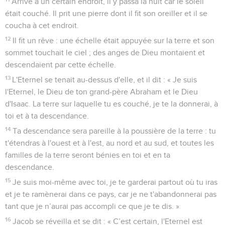
Arrivé à un certain endroit, il y passa la nuit car le soleil
était couché. Il prit une pierre dont il fit son oreiller et il se
coucha à cet endroit.
12
Il fit un rêve : une échelle était appuyée sur la terre et son
sommet touchait le ciel ; des anges de Dieu montaient et
descendaient par cette échelle.
13
L'Eternel se tenait au-dessus d'elle, et il dit : « Je suis
l'Eternel, le Dieu de ton grand-père Abraham et le Dieu
d'Isaac. La terre sur laquelle tu es couché, je te la donnerai, à
toi et à ta descendance.
14
Ta descendance sera pareille à la poussière de la terre : tu
t'étendras à l'ouest et à l'est, au nord et au sud, et toutes les
familles de la terre seront bénies en toi et en ta
descendance.
15
Je suis moi-même avec toi, je te garderai partout où tu iras
et je te ramènerai dans ce pays, car je ne t'abandonnerai pas
tant que je n’aurai pas accompli ce que je te dis. »
16
Jacob se réveilla et se dit : « C’est certain, l'Eternel est