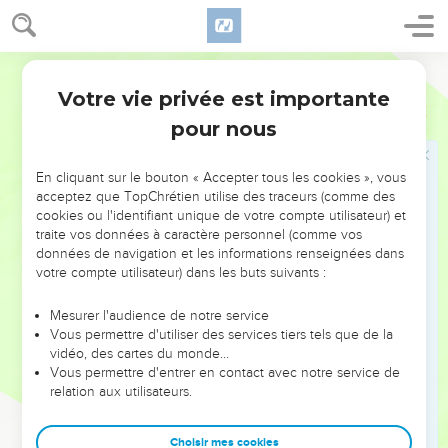
Le premier sortit roux et tout couvert de poils, comme un
manteau. On l'appela Esaü.
26
Ensuite sortit son frère, dont la main tenait le talon d'Esaü.
Segond 21
On l'appela Jacob. Isaac était âgé de 60 ans à leur naissance.
Votre vie privée est importante
Genèse
25
27
Ces enfants grandirent. Esaü devint un habile chasseur, un
pour nous
homme de la campagne, alors que Jacob était un homme
tranquille qui restait sous les tentes.
En cliquant sur le bouton « Accepter tous les cookies », vous
28
Isaac aimait Esaü parce qu'il lui amenait du gibier, et
acceptez que TopChrétien utilise des traceurs (comme des
Rebecca aimait Jacob.
cookies ou l'identifiant unique de votre compte utilisateur) et
traite vos données à caractère personnel (comme vos
29
Tandis que Jacob faisait cuire un potage, Esaü revint des
données de navigation et les informations renseignées dans
champs, accablé de fatigue.
votre compte utilisateur) dans les buts suivants :
30
Esaü dit à Jacob : « Laisse-moi manger de ce roux, de ce
Mesurer l'audience de notre service
plat roux, car je suis fatigué. » C'est pour cela qu'on a donné
Vous permettre d'utiliser des services tiers tels que de la
à Esaü le nom d'Edom.
vidéo, des cartes du monde…
31
Vous permettre d'entrer en contact avec notre service de
Jacob répondit : « Vends-moi aujourd'hui ton droit
relation aux utilisateurs.
d'aînesse. »
32
Esaü répondit : « Je vais mourir. A quoi me sert ce droit
Choisir mes cookies