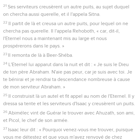
21
Ses serviteurs creusèrent un autre puits, au sujet duquel
on chercha aussi querelle, et il l'appela Sitna.
22
Il partit de là et creusa un autre puits, pour lequel on ne
chercha pas querelle. Il l'appela Rehoboth, « car, dit-il,
l'Eternel nous a maintenant mis au large et nous
prospérerons dans le pays. »
23
Il remonta de là à Beer-Shéba.
24
L'Eternel lui apparut dans la nuit et dit : « Je suis le Dieu
de ton père Abraham. N'aie pas peur, car je suis avec toi. Je
te bénirai et je rendrai ta descendance nombreuse à cause
de mon serviteur Abraham. »
25
Il construisit là un autel et fit appel au nom de l'Eternel. Il y
dressa sa tente et les serviteurs d'Isaac y creusèrent un puits.
26
Abimélec vint de Guérar le trouver avec Ahuzath, son ami,
et Picol, le chef de son armée.
27
Isaac leur dit : « Pourquoi venez-vous me trouver, puisque
vous me détestez et que vous m'avez renvoyé de chez