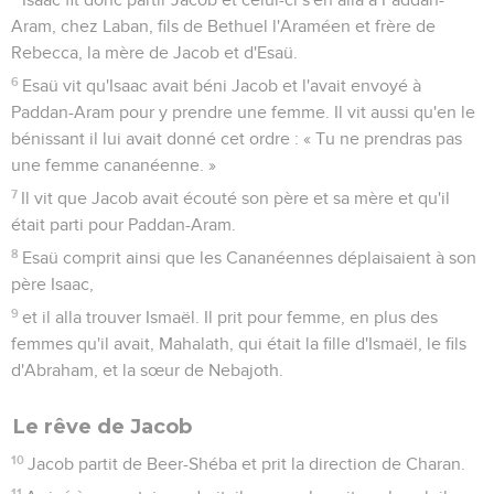
Aram, chez Laban, fils de Bethuel l'Araméen et frère de
Rebecca, la mère de Jacob et d'Esaü.
6
Esaü vit qu'Isaac avait béni Jacob et l'avait envoyé à
Paddan-Aram pour y prendre une femme. Il vit aussi qu'en le
bénissant il lui avait donné cet ordre : « Tu ne prendras pas
une femme cananéenne. »
7
Il vit que Jacob avait écouté son père et sa mère et qu'il
était parti pour Paddan-Aram.
8
Esaü comprit ainsi que les Cananéennes déplaisaient à son
père Isaac,
9
et il alla trouver Ismaël. Il prit pour femme, en plus des
femmes qu'il avait, Mahalath, qui était la fille d'Ismaël, le fils
d'Abraham, et la sœur de Nebajoth.
Le rêve de Jacob
10
Jacob partit de Beer-Shéba et prit la direction de Charan.
11