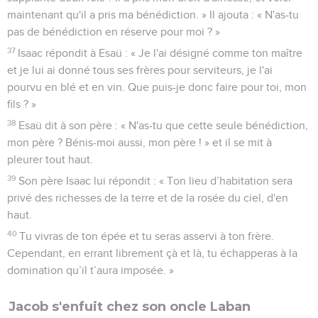
maintenant qu'il a pris ma bénédiction. » Il ajouta : « N'as-tu
pas de bénédiction en réserve pour moi ? »
37
Isaac répondit à Esaü : « Je l'ai désigné comme ton maître
et je lui ai donné tous ses frères pour serviteurs, je l'ai
pourvu en blé et en vin. Que puis-je donc faire pour toi, mon
fils ? »
38
Esaü dit à son père : « N'as-tu que cette seule bénédiction,
mon père ? Bénis-moi aussi, mon père ! » et il se mit à
pleurer tout haut.
39
Son père Isaac lui répondit : « Ton lieu d’habitation sera
privé des richesses de la terre et de la rosée du ciel, d'en
haut.
40
Tu vivras de ton épée et tu seras asservi à ton frère.
Cependant, en errant librement çà et là, tu échapperas à la
domination qu’il t’aura imposée. »
Jacob s'enfuit chez son oncle Laban