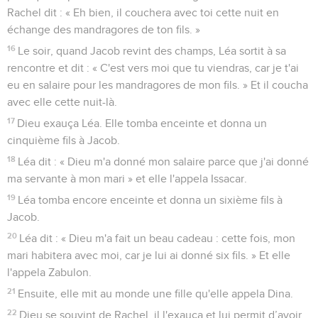
Rachel dit : « Eh bien, il couchera avec toi cette nuit en
échange des mandragores de ton fils. »
16
Le soir, quand Jacob revint des champs, Léa sortit à sa
rencontre et dit : « C'est vers moi que tu viendras, car je t'ai
eu en salaire pour les mandragores de mon fils. » Et il coucha
avec elle cette nuit-là.
17
Dieu exauça Léa. Elle tomba enceinte et donna un
cinquième fils à Jacob.
18
Léa dit : « Dieu m'a donné mon salaire parce que j'ai donné
ma servante à mon mari » et elle l'appela Issacar.
19
Léa tomba encore enceinte et donna un sixième fils à
Jacob.
20
Léa dit : « Dieu m'a fait un beau cadeau : cette fois, mon
mari habitera avec moi, car je lui ai donné six fils. » Et elle
l'appela Zabulon.
21
Ensuite, elle mit au monde une fille qu'elle appela Dina.
22
Dieu se souvint de Rachel, il l'exauça et lui permit d’avoir