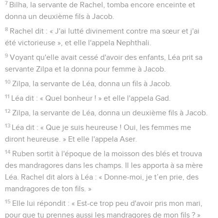
7
Bilha, la servante de Rachel, tomba encore enceinte et
donna un deuxième fils à Jacob.
8
Rachel dit : « J'ai lutté divinement contre ma sœur et j'ai
été victorieuse », et elle l'appela Nephthali.
9
Voyant qu'elle avait cessé d'avoir des enfants, Léa prit sa
servante Zilpa et la donna pour femme à Jacob.
10
Zilpa, la servante de Léa, donna un fils à Jacob.
11
Léa dit : « Quel bonheur ! » et elle l'appela Gad.
12
Zilpa, la servante de Léa, donna un deuxième fils à Jacob.
13
Léa dit : « Que je suis heureuse ! Oui, les femmes me
diront heureuse. » Et elle l'appela Aser.
14
Ruben sortit à l'époque de la moisson des blés et trouva
des mandragores dans les champs. Il les apporta à sa mère
Léa. Rachel dit alors à Léa : « Donne-moi, je t’en prie, des
mandragores de ton fils. »
15
Elle lui répondit : « Est-ce trop peu d'avoir pris mon mari,
pour que tu prennes aussi les mandragores de mon fils ? »