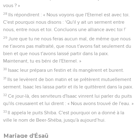
vous ? »
28
Ils répondirent : « Nous voyons que l'Eternel est avec toi.
C'est pourquoi nous disons : ‘Qu'il y ait un serment entre
nous, entre nous et toi. Concluons une alliance avec toi !’
29
Jure que tu ne nous feras aucun mal, de même que nous
ne t'avons pas maltraité, que nous t'avons fait seulement du
bien et que nous t'avons laissé partir dans la paix.
Maintenant, tu es béni de l'Eternel. »
30
Isaac leur prépara un festin et ils mangèrent et burent.
31
Ils se levèrent de bon matin et se prêtèrent mutuellement
serment. Isaac les laissa partir et ils le quittèrent dans la paix.
32
Ce jour-là, des serviteurs d'Isaac vinrent lui parler du puits
qu'ils creusaient et lui dirent : « Nous avons trouvé de l'eau. »
33
Il appela le puits Shiba. C'est pourquoi on a donné à la
ville le nom de Beer-Shéba, jusqu'à aujourd’hui.
Mariage d'Ésaü