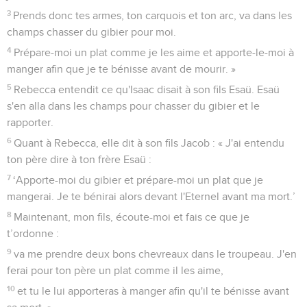
3
Prends donc tes armes, ton carquois et ton arc, va dans les
champs chasser du gibier pour moi.
4
Prépare-moi un plat comme je les aime et apporte-le-moi à
manger afin que je te bénisse avant de mourir. »
5
Rebecca entendit ce qu'Isaac disait à son fils Esaü. Esaü
s'en alla dans les champs pour chasser du gibier et le
rapporter.
6
Quant à Rebecca, elle dit à son fils Jacob : « J'ai entendu
ton père dire à ton frère Esaü :
7
‘Apporte-moi du gibier et prépare-moi un plat que je
mangerai. Je te bénirai alors devant l'Eternel avant ma mort.’
8
Maintenant, mon fils, écoute-moi et fais ce que je
t’ordonne :
9
va me prendre deux bons chevreaux dans le troupeau. J'en
ferai pour ton père un plat comme il les aime,
10
et tu le lui apporteras à manger afin qu'il te bénisse avant