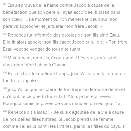
41
Esaü éprouva de la haine contre Jacob à cause de la
bénédiction que son père lui avait accordée. Il disait dans
son cœur : « Le moment où l'on mènera le deuil sur mon
père va approcher et je tuerai mon frère Jacob. »
42
Rebecca fut informée des paroles de son fils aîné Esaü.
Elle fit alors appeler son fils cadet Jacob et lui dit : « Ton frère
Esaü veut se venger de toi en te tuant.
43
Maintenant, mon fils, écoute-moi ! Lève-toi, enfuis-toi
chez mon frère Laban à Charan.
44
Reste chez lui quelque temps, jusqu'à ce que la fureur de
ton frère s'apaise,
45
jusqu'à ce que la colère de ton frère se détourne de toi et
qu'il oublie ce que tu lui as fait. Alors je te ferai revenir.
Pourquoi serais-je privée de vous deux en un seul jour ? »
46
Rebecca dit à Isaac : « Je suis dégoûtée de la vie à cause
de nos belles-filles hittites. Si Jacob prend une femme
comme celles-ci parmi les Hittites, parmi les filles du pays, à