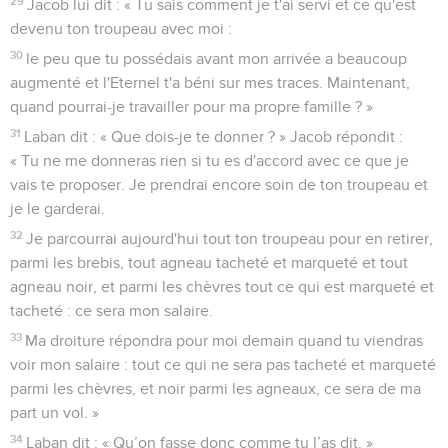
29
Jacob lui dit : « Tu sais comment je t'ai servi et ce qu'est
devenu ton troupeau avec moi :
30
le peu que tu possédais avant mon arrivée a beaucoup
augmenté et l'Eternel t'a béni sur mes traces. Maintenant,
quand pourrai-je travailler pour ma propre famille ? »
31
Laban dit : « Que dois-je te donner ? » Jacob répondit :
« Tu ne me donneras rien si tu es d'accord avec ce que je
vais te proposer. Je prendrai encore soin de ton troupeau et
je le garderai.
32
Je parcourrai aujourd'hui tout ton troupeau pour en retirer,
parmi les brebis, tout agneau tacheté et marqueté et tout
agneau noir, et parmi les chèvres tout ce qui est marqueté et
tacheté : ce sera mon salaire.
33
Ma droiture répondra pour moi demain quand tu viendras
voir mon salaire : tout ce qui ne sera pas tacheté et marqueté
parmi les chèvres, et noir parmi les agneaux, ce sera de ma
part un vol. »
34
Laban dit : « Qu’on fasse donc comme tu l’as dit. »