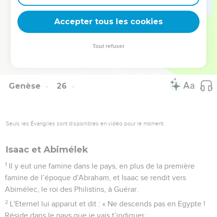
d'aînesse ? »
33
Jacob dit : « Jure-le-moi d'abord. » Il le lui jura, il vendit
Accepter tous les cookies
son droit d'aînesse à Jacob.
34
Alors Jacob donna du pain et du potage de lentilles à
Tout refuser
Esaü. Il mangea et but, puis se leva et s'en alla. C'est ainsi
qu'Esaü méprisa le droit d'aînesse.
Genèse
26
Seuls les Évangiles sont disponibles en vidéo pour le moment.
Isaac et Abimélek
1
Il y eut une famine dans le pays, en plus de la première
famine de l’époque d'Abraham, et Isaac se rendit vers
Abimélec, le roi des Philistins, à Guérar.
2
L'Eternel lui apparut et dit : « Ne descends pas en Egypte !
Réside dans le pays que je vais t’indiquer :