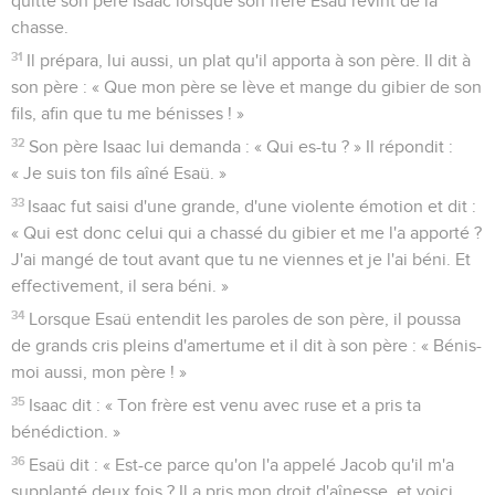
quitté son père Isaac lorsque son frère Esaü revint de la
chasse.
31
Il prépara, lui aussi, un plat qu'il apporta à son père. Il dit à
son père : « Que mon père se lève et mange du gibier de son
fils, afin que tu me bénisses ! »
32
Son père Isaac lui demanda : « Qui es-tu ? » Il répondit :
« Je suis ton fils aîné Esaü. »
33
Isaac fut saisi d'une grande, d'une violente émotion et dit :
« Qui est donc celui qui a chassé du gibier et me l'a apporté ?
J'ai mangé de tout avant que tu ne viennes et je l'ai béni. Et
effectivement, il sera béni. »
34
Lorsque Esaü entendit les paroles de son père, il poussa
de grands cris pleins d'amertume et il dit à son père : « Bénis-
moi aussi, mon père ! »
35
Isaac dit : « Ton frère est venu avec ruse et a pris ta
bénédiction. »
36
Esaü dit : « Est-ce parce qu'on l'a appelé Jacob qu'il m'a
supplanté deux fois ? Il a pris mon droit d'aînesse, et voici