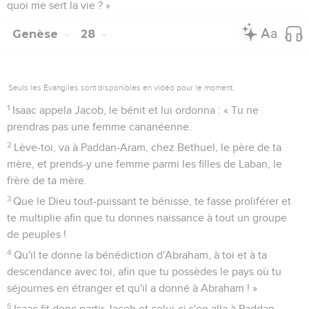
quoi me sert la vie ? »
Genèse
28
Seuls les Évangiles sont disponibles en vidéo pour le moment.
1
Isaac appela Jacob, le bénit et lui ordonna : « Tu ne
prendras pas une femme cananéenne.
2
Lève-toi, va à Paddan-Aram, chez Bethuel, le père de ta
mère, et prends-y une femme parmi les filles de Laban, le
frère de ta mère.
3
Que le Dieu tout-puissant te bénisse, te fasse proliférer et
te multiplie afin que tu donnes naissance à tout un groupe
de peuples !
4
Qu'il te donne la bénédiction d'Abraham, à toi et à ta
descendance avec toi, afin que tu possèdes le pays où tu
séjournes en étranger et qu'il a donné à Abraham ! »
5
Isaac fit donc partir Jacob et celui-ci s'en alla à Paddan-