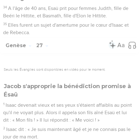
34
A l'âge de 40 ans, Esaü prit pour femmes Judith, fille de
Beéri le Hittite, et Basmath, fille d'Elon le Hittite.
35
Elles furent un sujet d'amertume pour le cœur d'Isaac et
de Rebecca.
Genèse
27
Seuls les Évangiles sont disponibles en vidéo pour le moment.
Jacob s'approprie la bénédiction promise à
Ésaü
1
Isaac devenait vieux et ses yeux s'étaient affaiblis au point
qu'il ne voyait plus. Alors il appela son fils aîné Esaü et lui
dit : « Mon fils ! » Il lui répondit : « Me voici ! »
2
Isaac dit : « Je suis maintenant âgé et je ne connais pas le
jour de ma mort.