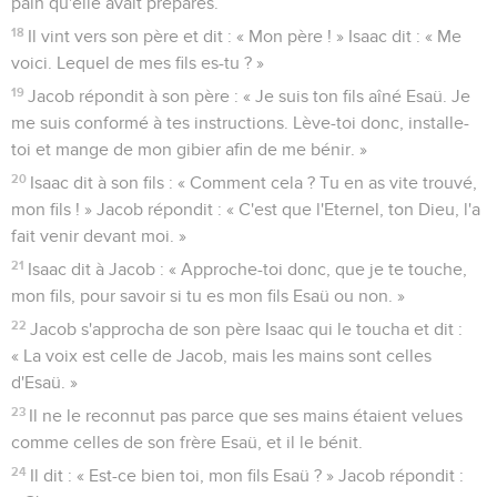
pain qu'elle avait préparés.
18
Il vint vers son père et dit : « Mon père ! » Isaac dit : « Me
voici. Lequel de mes fils es-tu ? »
19
Jacob répondit à son père : « Je suis ton fils aîné Esaü. Je
me suis conformé à tes instructions. Lève-toi donc, installe-
toi et mange de mon gibier afin de me bénir. »
20
Isaac dit à son fils : « Comment cela ? Tu en as vite trouvé,
mon fils ! » Jacob répondit : « C'est que l'Eternel, ton Dieu, l'a
fait venir devant moi. »
21
Isaac dit à Jacob : « Approche-toi donc, que je te touche,
mon fils, pour savoir si tu es mon fils Esaü ou non. »
22
Jacob s'approcha de son père Isaac qui le toucha et dit :
« La voix est celle de Jacob, mais les mains sont celles
d'Esaü. »
23
Il ne le reconnut pas parce que ses mains étaient velues
comme celles de son frère Esaü, et il le bénit.
24
Il dit : « Est-ce bien toi, mon fils Esaü ? » Jacob répondit :