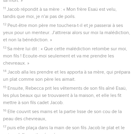
sa mort. »
11
Jacob répondit à sa mère : « Mon frère Esaü est velu,
tandis que moi, je n'ai pas de poils.
12
Peut-être mon père me touchera-t-il et je passerai à ses
yeux pour un menteur. J'attirerai alors sur moi la malédiction,
et non la bénédiction. »
13
Sa mère lui dit : « Que cette malédiction retombe sur moi,
mon fils ! Ecoute-moi seulement et va me prendre les
chevreaux. »
14
Jacob alla les prendre et les apporta à sa mère, qui prépara
un plat comme son père les aimait.
15
Ensuite, Rebecca prit les vêtements de son fils aîné Esaü,
les plus beaux qui se trouvaient à la maison, et elle les fit
mettre à son fils cadet Jacob.
16
Elle couvrit ses mains et la partie lisse de son cou de la
peau des chevreaux,
17
puis elle plaça dans la main de son fils Jacob le plat et le