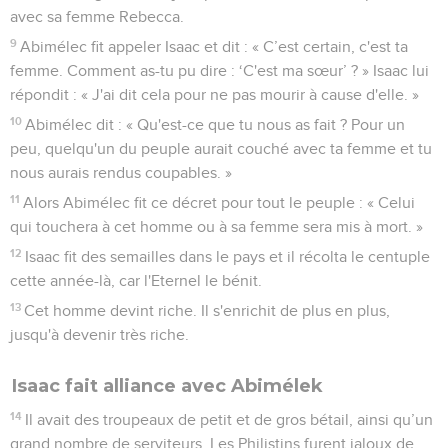
avec sa femme Rebecca.
9
Abimélec fit appeler Isaac et dit : « C’est certain, c'est ta
femme. Comment as-tu pu dire : ‘C'est ma sœur’ ? » Isaac lui
répondit : « J'ai dit cela pour ne pas mourir à cause d'elle. »
10
Abimélec dit : « Qu'est-ce que tu nous as fait ? Pour un
peu, quelqu'un du peuple aurait couché avec ta femme et tu
nous aurais rendus coupables. »
11
Alors Abimélec fit ce décret pour tout le peuple : « Celui
qui touchera à cet homme ou à sa femme sera mis à mort. »
12
Isaac fit des semailles dans le pays et il récolta le centuple
cette année-là, car l'Eternel le bénit.
13
Cet homme devint riche. Il s'enrichit de plus en plus,
jusqu'à devenir très riche.
Isaac fait alliance avec Abimélek
14
Il avait des troupeaux de petit et de gros bétail, ainsi qu’un
grand nombre de serviteurs. Les Philistins furent jaloux de