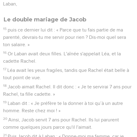
Laban,
Le double mariage de Jacob
15
puis ce dernier lui dit : « Parce que tu fais partie de ma
parenté, devrais-tu me servir pour rien ? Dis-moi quel sera
ton salaire. »
16
Or Laban avait deux filles. L'aînée s'appelait Léa, et la
cadette Rachel.
17
Léa avait les yeux fragiles, tandis que Rachel était belle à
tout point de vue.
18
Jacob aimait Rachel. Il dit donc : « Je te servirai 7 ans pour
Rachel, ta fille cadette. »
19
Laban dit : « Je préfère te la donner à toi qu’à un autre
homme. Reste chez moi ! »
20
Ainsi, Jacob servit 7 ans pour Rachel. Ils lui parurent
comme quelques jours parce qu'il l'aimait.
21
Puis Jacob dit à Laban : « Donne-moi ma femme, car je