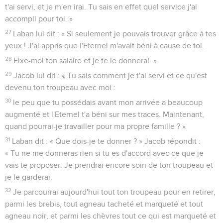
t'ai servi, et je m'en irai. Tu sais en effet quel service j'ai
accompli pour toi. »
27
Laban lui dit : « Si seulement je pouvais trouver grâce à tes
yeux ! J'ai appris que l'Eternel m'avait béni à cause de toi.
28
Fixe-moi ton salaire et je te le donnerai. »
29
Jacob lui dit : « Tu sais comment je t'ai servi et ce qu'est
devenu ton troupeau avec moi :
30
le peu que tu possédais avant mon arrivée a beaucoup
augmenté et l'Eternel t'a béni sur mes traces. Maintenant,
quand pourrai-je travailler pour ma propre famille ? »
31
Laban dit : « Que dois-je te donner ? » Jacob répondit :
« Tu ne me donneras rien si tu es d'accord avec ce que je
vais te proposer. Je prendrai encore soin de ton troupeau et
je le garderai.
32
Je parcourrai aujourd'hui tout ton troupeau pour en retirer,
parmi les brebis, tout agneau tacheté et marqueté et tout
agneau noir, et parmi les chèvres tout ce qui est marqueté et