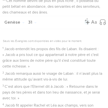
Cet homme devint de plus en plus riche ; il posséda du
petit bétail en abondance, des servantes et des serviteurs,
des chameaux et des ânes.
Genèse
31
Seuls les Évangiles sont disponibles en vidéo pour le moment.
1
Jacob entendit les propos des fils de Laban. Ils disaient :
« Jacob a pris tout ce qui appartenait à notre père et c'est
grâce aux biens de notre père qu'il s'est constitué toute
cette richesse. »
2
Jacob remarqua aussi le visage de Laban : il n’avait plus la
même attitude qu’avant vis-à-vis de lui.
3
C’est alors que l'Eternel dit à Jacob : « Retourne dans le
pays de tes pères et dans ton lieu de naissance, et je serai
avec toi. »
4
Jacob fit appeler Rachel et Léa aux champs, vers son