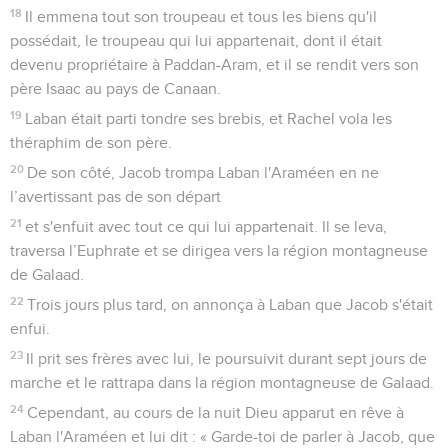
18
Il emmena tout son troupeau et tous les biens qu'il
possédait, le troupeau qui lui appartenait, dont il était
devenu propriétaire à Paddan-Aram, et il se rendit vers son
père Isaac au pays de Canaan.
19
Laban était parti tondre ses brebis, et Rachel vola les
théraphim de son père.
20
De son côté, Jacob trompa Laban l'Araméen en ne
l’avertissant pas de son départ
21
et s'enfuit avec tout ce qui lui appartenait. Il se leva,
traversa l’Euphrate et se dirigea vers la région montagneuse
de Galaad.
22
Trois jours plus tard, on annonça à Laban que Jacob s'était
enfui.
23
Il prit ses frères avec lui, le poursuivit durant sept jours de
marche et le rattrapa dans la région montagneuse de Galaad.
24
Cependant, au cours de la nuit Dieu apparut en rêve à
Laban l'Araméen et lui dit : « Garde-toi de parler à Jacob, que