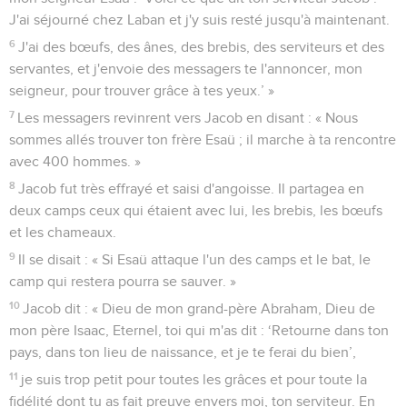
J'ai séjourné chez Laban et j'y suis resté jusqu'à maintenant.
6
J'ai des bœufs, des ânes, des brebis, des serviteurs et des
servantes, et j'envoie des messagers te l'annoncer, mon
seigneur, pour trouver grâce à tes yeux.’ »
7
Les messagers revinrent vers Jacob en disant : « Nous
sommes allés trouver ton frère Esaü ; il marche à ta rencontre
avec 400 hommes. »
8
Jacob fut très effrayé et saisi d'angoisse. Il partagea en
deux camps ceux qui étaient avec lui, les brebis, les bœufs
et les chameaux.
9
Il se disait : « Si Esaü attaque l'un des camps et le bat, le
camp qui restera pourra se sauver. »
10
Jacob dit : « Dieu de mon grand-père Abraham, Dieu de
mon père Isaac, Eternel, toi qui m'as dit : ‘Retourne dans ton
pays, dans ton lieu de naissance, et je te ferai du bien’,
11
je suis trop petit pour toutes les grâces et pour toute la
fidélité dont tu as fait preuve envers moi, ton serviteur. En