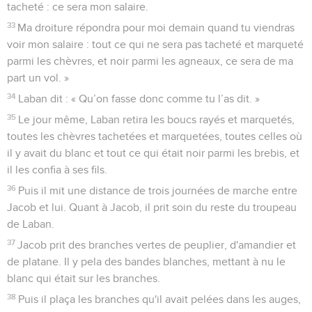
tacheté : ce sera mon salaire.
33
Ma droiture répondra pour moi demain quand tu viendras
voir mon salaire : tout ce qui ne sera pas tacheté et marqueté
parmi les chèvres, et noir parmi les agneaux, ce sera de ma
part un vol. »
34
Laban dit : « Qu’on fasse donc comme tu l’as dit. »
35
Le jour même, Laban retira les boucs rayés et marquetés,
toutes les chèvres tachetées et marquetées, toutes celles où
il y avait du blanc et tout ce qui était noir parmi les brebis, et
il les confia à ses fils.
36
Puis il mit une distance de trois journées de marche entre
Jacob et lui. Quant à Jacob, il prit soin du reste du troupeau
de Laban.
37
Jacob prit des branches vertes de peuplier, d'amandier et
de platane. Il y pela des bandes blanches, mettant à nu le
blanc qui était sur les branches.
38
Puis il plaça les branches qu'il avait pelées dans les auges,