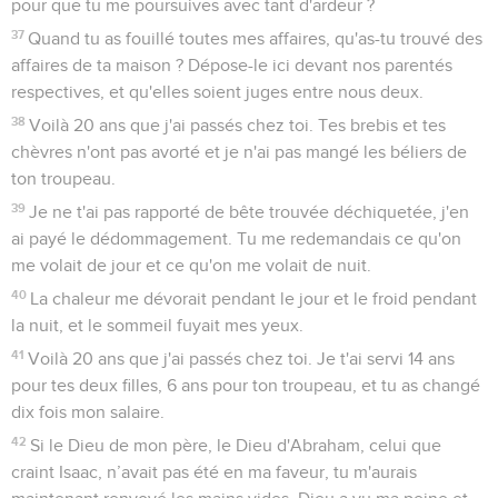
pour que tu me poursuives avec tant d'ardeur ?
37
Quand tu as fouillé toutes mes affaires, qu'as-tu trouvé des
affaires de ta maison ? Dépose-le ici devant nos parentés
respectives, et qu'elles soient juges entre nous deux.
38
Voilà 20 ans que j'ai passés chez toi. Tes brebis et tes
chèvres n'ont pas avorté et je n'ai pas mangé les béliers de
ton troupeau.
39
Je ne t'ai pas rapporté de bête trouvée déchiquetée, j'en
ai payé le dédommagement. Tu me redemandais ce qu'on
me volait de jour et ce qu'on me volait de nuit.
40
La chaleur me dévorait pendant le jour et le froid pendant
la nuit, et le sommeil fuyait mes yeux.
41
Voilà 20 ans que j'ai passés chez toi. Je t'ai servi 14 ans
pour tes deux filles, 6 ans pour ton troupeau, et tu as changé
dix fois mon salaire.
42
Si le Dieu de mon père, le Dieu d'Abraham, celui que
craint Isaac, n’avait pas été en ma faveur, tu m'aurais