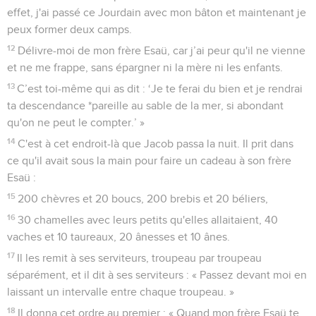
effet, j'ai passé ce Jourdain avec mon bâton et maintenant je
peux former deux camps.
12
Délivre-moi de mon frère Esaü, car j’ai peur qu'il ne vienne
et ne me frappe, sans épargner ni la mère ni les enfants.
13
C’est toi-même qui as dit : ‘Je te ferai du bien et je rendrai
ta descendance *pareille au sable de la mer, si abondant
qu'on ne peut le compter.’ »
14
C'est à cet endroit-là que Jacob passa la nuit. Il prit dans
ce qu'il avait sous la main pour faire un cadeau à son frère
Esaü :
15
200 chèvres et 20 boucs, 200 brebis et 20 béliers,
16
30 chamelles avec leurs petits qu'elles allaitaient, 40
vaches et 10 taureaux, 20 ânesses et 10 ânes.
17
Il les remit à ses serviteurs, troupeau par troupeau
séparément, et il dit à ses serviteurs : « Passez devant moi en
laissant un intervalle entre chaque troupeau. »
18
Il donna cet ordre au premier : « Quand mon frère Esaü te