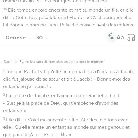
donné trois fils. » C'est pourquoi on l’appela Lévi.
35
Elle tomba encore enceinte et mit au monde un fils, et elle
dit : « Cette fois, je célébrerai l'Eternel. » C'est pourquoi elle
lui donna le nom de Juda. Puis elle cessa d'avoir des enfants.
Genèse
30
Seuls les Évangiles sont disponibles en vidéo pour le moment.
1
Lorsque Rachel vit qu'elle ne donnait pas d'enfants à Jacob,
elle fut jalouse de sa sœur et dit à Jacob : « Donne-moi des
enfants ou je meurs ! »
2
La colère de Jacob s'enflamma contre Rachel et il dit :
« Suis-je à la place de Dieu, qui t'empêche d'avoir des
enfants ? »
3
Elle dit : « Voici ma servante Bilha. Aie des relations avec
elle ! Qu'elle mette un enfant au monde sur mes genoux et
que par elle j'aie aussi des fils. »