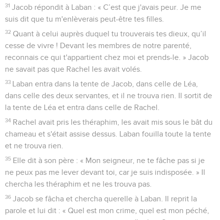
31
Jacob répondit à Laban : « C’est que j'avais peur. Je me
suis dit que tu m'enlèverais peut-être tes filles.
32
Quant à celui auprès duquel tu trouverais tes dieux, qu’il
cesse de vivre ! Devant les membres de notre parenté,
reconnais ce qui t'appartient chez moi et prends-le. » Jacob
ne savait pas que Rachel les avait volés.
33
Laban entra dans la tente de Jacob, dans celle de Léa,
dans celle des deux servantes, et il ne trouva rien. Il sortit de
la tente de Léa et entra dans celle de Rachel.
34
Rachel avait pris les théraphim, les avait mis sous le bât du
chameau et s'était assise dessus. Laban fouilla toute la tente
et ne trouva rien.
35
Elle dit à son père : « Mon seigneur, ne te fâche pas si je
ne peux pas me lever devant toi, car je suis indisposée. » Il
chercha les théraphim et ne les trouva pas.
36
Jacob se fâcha et chercha querelle à Laban. Il reprit la
parole et lui dit : « Quel est mon crime, quel est mon péché,