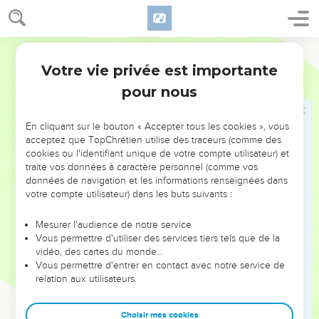
familles de la terre seront bénies en toi et en ta
descendance.
15
Je suis moi-même avec toi, je te garderai partout où tu iras
Segond 21
et je te ramènerai dans ce pays, car je ne t'abandonnerai pas
Votre vie privée est importante
Genèse
28
tant que je n’aurai pas accompli ce que je te dis. »
pour nous
16
Jacob se réveilla et se dit : « C’est certain, l'Eternel est
dans cet endroit et moi, je ne le savais pas ! »
En cliquant sur le bouton « Accepter tous les cookies », vous
17
Il eut peur et dit : « Que cet endroit est redoutable ! C'est
acceptez que TopChrétien utilise des traceurs (comme des
cookies ou l'identifiant unique de votre compte utilisateur) et
ici que se trouve la maison de Dieu, c'est ici que se trouve la
traite vos données à caractère personnel (comme vos
porte du ciel ! »
données de navigation et les informations renseignées dans
18
Jacob se leva de bon matin. Il prit la pierre dont il avait fait
votre compte utilisateur) dans les buts suivants :
son oreiller, en fit un monument et versa de l'huile sur son
Mesurer l'audience de notre service
sommet.
Vous permettre d'utiliser des services tiers tels que de la
19
Il appela cet endroit Béthel, mais la ville s'appelait
vidéo, des cartes du monde…
Vous permettre d'entrer en contact avec notre service de
auparavant Luz.
relation aux utilisateurs.
20
Jacob fit ce vœu : « Si Dieu est avec moi et me garde
pendant mon voyage, s'il me donne du pain à manger et des
Choisir mes cookies