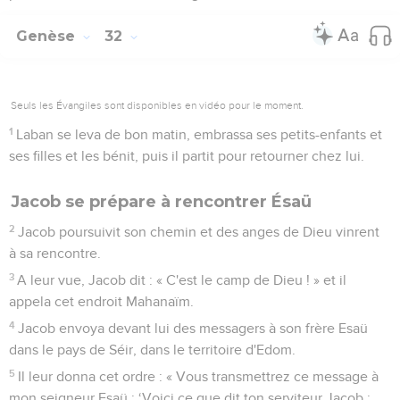
Genèse
32
Seuls les Évangiles sont disponibles en vidéo pour le moment.
1
Laban se leva de bon matin, embrassa ses petits-enfants et
ses filles et les bénit, puis il partit pour retourner chez lui.
Jacob se prépare à rencontrer Ésaü
2
Jacob poursuivit son chemin et des anges de Dieu vinrent
à sa rencontre.
3
A leur vue, Jacob dit : « C'est le camp de Dieu ! » et il
appela cet endroit Mahanaïm.
4
Jacob envoya devant lui des messagers à son frère Esaü
dans le pays de Séir, dans le territoire d'Edom.
5
Il leur donna cet ordre : « Vous transmettrez ce message à
mon seigneur Esaü : ‘Voici ce que dit ton serviteur Jacob :