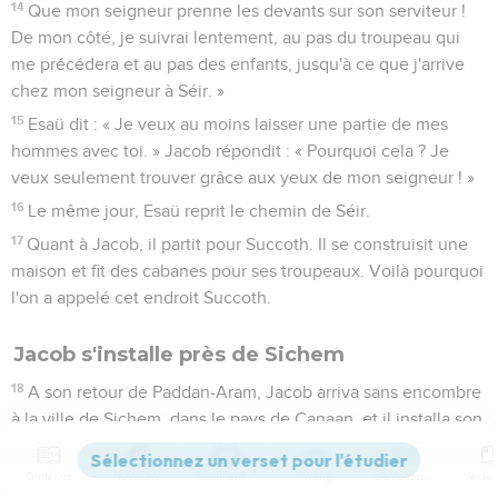
14
Que mon seigneur prenne les devants sur son serviteur !
De mon côté, je suivrai lentement, au pas du troupeau qui
me précédera et au pas des enfants, jusqu'à ce que j'arrive
chez mon seigneur à Séir. »
15
Esaü dit : « Je veux au moins laisser une partie de mes
hommes avec toi. » Jacob répondit : « Pourquoi cela ? Je
veux seulement trouver grâce aux yeux de mon seigneur ! »
16
Le même jour, Esaü reprit le chemin de Séir.
17
Quant à Jacob, il partit pour Succoth. Il se construisit une
maison et fit des cabanes pour ses troupeaux. Voilà pourquoi
l'on a appelé cet endroit Succoth.
Jacob s'installe près de Sichem
18
A son retour de Paddan-Aram, Jacob arriva sans encombre
à la ville de Sichem, dans le pays de Canaan, et il installa son
camp devant la ville.
19
Contenus
Versions
Commentaires
Strong
Dictionnaire
Il acheta la portion du champ où il avait dressé sa tente