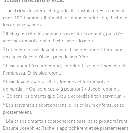
Jacob rencontre Ésaü
1
Jacob leva les yeux et regarda. Il constata qu’Esaü arrivait
avec 400 hommes. Il répartit les enfants entre Léa, Rachel et
les deux servantes.
2
Il plaça en tête les servantes avec leurs enfants, puis Léa
avec ses enfants, enfin Rachel avec Joseph.
3
Lui-même passa devant eux et il se prosterna à terre sept
fois, jusqu'à ce qu'il soit près de son frère.
4
Esaü courut à sa rencontre, l’étreignit, se jeta à son cou et
l’embrassa. Et ils pleurèrent.
5
Esaü leva les yeux, vit les femmes et les enfants et
demanda : « Qui sont ceux-là pour toi ? » Jacob répondit :
« Ce sont les enfants que Dieu a accordés à ton serviteur. »
6
Les servantes s'approchèrent, elles et leurs enfants, et se
prosternèrent.
7
Léa et ses enfants s'approchèrent aussi et se prosternèrent.
Ensuite Joseph et Rachel s'approchèrent et se prosternèrent.