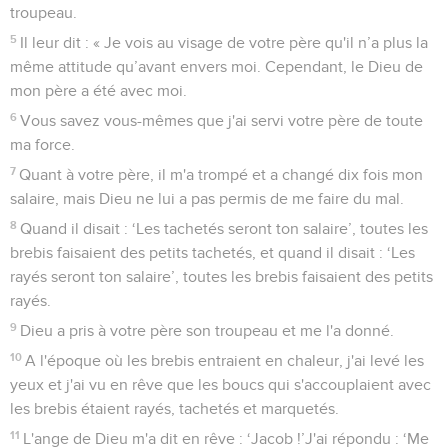
troupeau.
5
Il leur dit : « Je vois au visage de votre père qu'il n’a plus la
même attitude qu’avant envers moi. Cependant, le Dieu de
mon père a été avec moi.
6
Vous savez vous-mêmes que j'ai servi votre père de toute
ma force.
7
Quant à votre père, il m'a trompé et a changé dix fois mon
salaire, mais Dieu ne lui a pas permis de me faire du mal.
8
Quand il disait : ‘Les tachetés seront ton salaire’, toutes les
brebis faisaient des petits tachetés, et quand il disait : ‘Les
rayés seront ton salaire’, toutes les brebis faisaient des petits
rayés.
9
Dieu a pris à votre père son troupeau et me l'a donné.
10
A l'époque où les brebis entraient en chaleur, j'ai levé les
yeux et j'ai vu en rêve que les boucs qui s'accouplaient avec
les brebis étaient rayés, tachetés et marquetés.
11
L'ange de Dieu m'a dit en rêve : ‘Jacob !’J'ai répondu : ‘Me