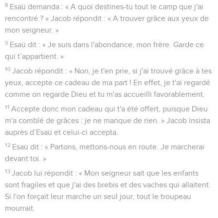
8
Esaü demanda : « A quoi destines-tu tout le camp que j'ai
rencontré ? » Jacob répondit : « A trouver grâce aux yeux de
mon seigneur. »
9
Esaü dit : « Je suis dans l'abondance, mon frère. Garde ce
qui t’appartient. »
10
Jacob répondit : « Non, je t'en prie, si j'ai trouvé grâce à tes
yeux, accepte ce cadeau de ma part ! En effet, je t'ai regardé
comme on regarde Dieu et tu m'as accueilli favorablement.
11
Accepte donc mon cadeau qui t'a été offert, puisque Dieu
m'a comblé de grâces : je ne manque de rien. » Jacob insista
auprès d’Esaü et celui-ci accepta.
12
Esaü dit : « Partons, mettons-nous en route. Je marcherai
devant toi. »
13
Jacob lui répondit : « Mon seigneur sait que les enfants
sont fragiles et que j'ai des brebis et des vaches qui allaitent.
Si l'on forçait leur marche un seul jour, tout le troupeau
mourrait.