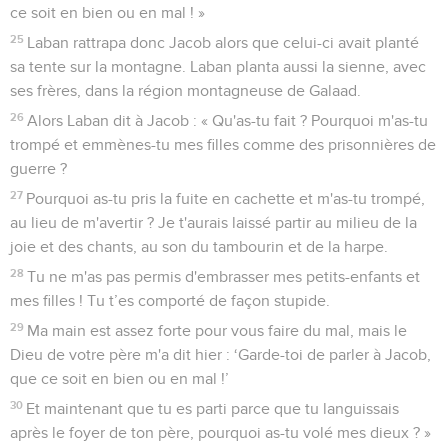
ce soit en bien ou en mal ! »
25
Laban rattrapa donc Jacob alors que celui-ci avait planté
sa tente sur la montagne. Laban planta aussi la sienne, avec
ses frères, dans la région montagneuse de Galaad.
26
Alors Laban dit à Jacob : « Qu'as-tu fait ? Pourquoi m'as-tu
trompé et emmènes-tu mes filles comme des prisonnières de
guerre ?
27
Pourquoi as-tu pris la fuite en cachette et m'as-tu trompé,
au lieu de m'avertir ? Je t'aurais laissé partir au milieu de la
joie et des chants, au son du tambourin et de la harpe.
28
Tu ne m'as pas permis d'embrasser mes petits-enfants et
mes filles ! Tu t’es comporté de façon stupide.
29
Ma main est assez forte pour vous faire du mal, mais le
Dieu de votre père m'a dit hier : ‘Garde-toi de parler à Jacob,
que ce soit en bien ou en mal !’
30
Et maintenant que tu es parti parce que tu languissais
après le foyer de ton père, pourquoi as-tu volé mes dieux ? »