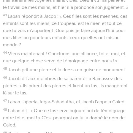
maintenant renvoyé les mains vides. Dieu a vu ma peine et
le travail de mes mains, et hier il a prononcé son jugement. »
43
Laban répondit à Jacob : « Ces filles sont les miennes, ces
enfants sont les miens, ce troupeau est le mien et tout ce
que tu vois m’appartient. Que puis-je faire aujourd'hui pour
mes filles ou pour leurs enfants, ceux qu'elles ont mis au
monde ?
44
Viens maintenant ! Concluons une alliance, toi et moi, et
que quelque chose serve de témoignage entre nous ! »
45
Jacob prit une pierre et la dressa en guise de monument.
46
Jacob dit aux membres de sa parenté : « Ramassez des
pierres. » Ils prirent des pierres et firent un tas. Ils mangèrent
là sur le tas.
47
Laban l'appela Jegar-Sahadutha, et Jacob l'appela Galed.
48
Laban dit : « Que ce tas serve aujourd'hui de témoignage
entre toi et moi ! » C'est pourquoi on lui a donné le nom de
Galed.
49