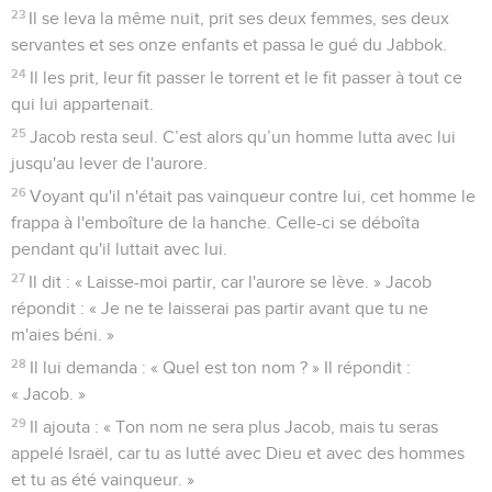
23
Il se leva la même nuit, prit ses deux femmes, ses deux
servantes et ses onze enfants et passa le gué du Jabbok.
24
Il les prit, leur fit passer le torrent et le fit passer à tout ce
qui lui appartenait.
25
Jacob resta seul. C’est alors qu’un homme lutta avec lui
jusqu'au lever de l'aurore.
26
Voyant qu'il n'était pas vainqueur contre lui, cet homme le
frappa à l'emboîture de la hanche. Celle-ci se déboîta
pendant qu'il luttait avec lui.
27
Il dit : « Laisse-moi partir, car l'aurore se lève. » Jacob
répondit : « Je ne te laisserai pas partir avant que tu ne
m'aies béni. »
28
Il lui demanda : « Quel est ton nom ? » Il répondit :
« Jacob. »
29
Il ajouta : « Ton nom ne sera plus Jacob, mais tu seras
appelé Israël, car tu as lutté avec Dieu et avec des hommes
et tu as été vainqueur. »