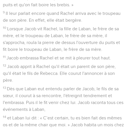
puits et qu'on fait boire les brebis. »
9
Il leur parlait encore quand Rachel arriva avec le troupeau
de son père. En effet, elle était bergère.
10
Lorsque Jacob vit Rachel, la fille de Laban, le frère de sa
mère, et le troupeau de Laban, le frère de sa mère, il
s'approcha, roula la pierre de dessus l'ouverture du puits et
fit boire le troupeau de Laban, le frère de sa mère.
11
Jacob embrassa Rachel et se mit à pleurer tout haut.
12
Jacob apprit à Rachel qu'il était un parent de son père,
qu'il était le fils de Rebecca. Elle courut l'annoncer à son
père.
13
Dès que Laban eut entendu parler de Jacob, le fils de sa
sœur, il courut à sa rencontre, l'étreignit tendrement et
l'embrassa. Puis il le fit venir chez lui. Jacob raconta tous ces
événements à Laban,
14
et Laban lui dit : « C’est certain, tu es bien fait des mêmes
os et de la même chair que moi. » Jacob habita un mois chez