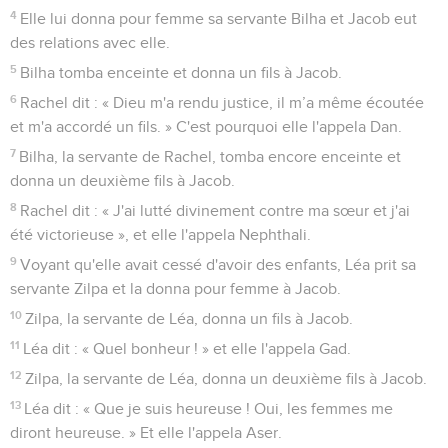
4
Elle lui donna pour femme sa servante Bilha et Jacob eut
des relations avec elle.
5
Bilha tomba enceinte et donna un fils à Jacob.
6
Rachel dit : « Dieu m'a rendu justice, il m’a même écoutée
et m'a accordé un fils. » C'est pourquoi elle l'appela Dan.
7
Bilha, la servante de Rachel, tomba encore enceinte et
donna un deuxième fils à Jacob.
8
Rachel dit : « J'ai lutté divinement contre ma sœur et j'ai
été victorieuse », et elle l'appela Nephthali.
9
Voyant qu'elle avait cessé d'avoir des enfants, Léa prit sa
servante Zilpa et la donna pour femme à Jacob.
10
Zilpa, la servante de Léa, donna un fils à Jacob.
11
Léa dit : « Quel bonheur ! » et elle l'appela Gad.
12
Zilpa, la servante de Léa, donna un deuxième fils à Jacob.
13
Léa dit : « Que je suis heureuse ! Oui, les femmes me
diront heureuse. » Et elle l'appela Aser.