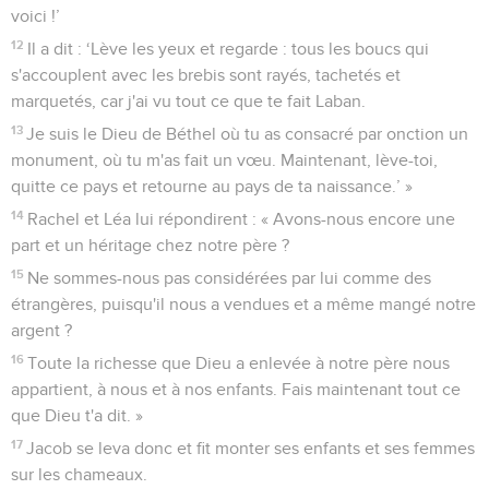
voici !’
12
Il a dit : ‘Lève les yeux et regarde : tous les boucs qui
s'accouplent avec les brebis sont rayés, tachetés et
marquetés, car j'ai vu tout ce que te fait Laban.
13
Je suis le Dieu de Béthel où tu as consacré par onction un
monument, où tu m'as fait un vœu. Maintenant, lève-toi,
quitte ce pays et retourne au pays de ta naissance.’ »
14
Rachel et Léa lui répondirent : « Avons-nous encore une
part et un héritage chez notre père ?
15
Ne sommes-nous pas considérées par lui comme des
étrangères, puisqu'il nous a vendues et a même mangé notre
argent ?
16
Toute la richesse que Dieu a enlevée à notre père nous
appartient, à nous et à nos enfants. Fais maintenant tout ce
que Dieu t'a dit. »
17
Jacob se leva donc et fit monter ses enfants et ses femmes
sur les chameaux.