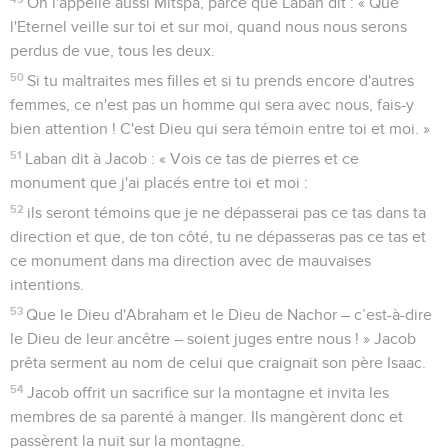
On l'appelle aussi Mitspa, parce que Laban dit : « Que
l'Eternel veille sur toi et sur moi, quand nous nous serons
perdus de vue, tous les deux.
50
Si tu maltraites mes filles et si tu prends encore d'autres
femmes, ce n'est pas un homme qui sera avec nous, fais-y
bien attention ! C'est Dieu qui sera témoin entre toi et moi. »
51
Laban dit à Jacob : « Vois ce tas de pierres et ce
monument que j'ai placés entre toi et moi :
52
ils seront témoins que je ne dépasserai pas ce tas dans ta
direction et que, de ton côté, tu ne dépasseras pas ce tas et
ce monument dans ma direction avec de mauvaises
intentions.
53
Que le Dieu d'Abraham et le Dieu de Nachor – c’est-à-dire
le Dieu de leur ancêtre – soient juges entre nous ! » Jacob
prêta serment au nom de celui que craignait son père Isaac.
54
Jacob offrit un sacrifice sur la montagne et invita les
membres de sa parenté à manger. Ils mangèrent donc et
passèrent la nuit sur la montagne.