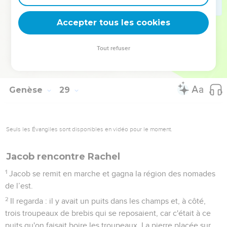
habits à mettre,
21
et si je reviens dans la paix chez mon père, alors l'Eternel
Accepter tous les cookies
sera mon Dieu.
22
Cette pierre dont j’ai fait un monument sera la maison de
Tout refuser
Dieu et je te donnerai la dîme de tout ce que tu me
donneras. »
Genèse
29
Seuls les Évangiles sont disponibles en vidéo pour le moment.
Jacob rencontre Rachel
1
Jacob se remit en marche et gagna la région des nomades
de l’est.
2
Il regarda : il y avait un puits dans les champs et, à côté,
trois troupeaux de brebis qui se reposaient, car c'était à ce
puits qu'on faisait boire les troupeaux. La pierre placée sur