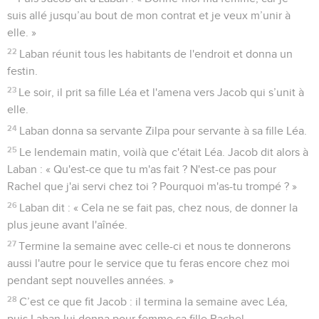
suis allé jusqu’au bout de mon contrat et je veux m’unir à
elle. »
22
Laban réunit tous les habitants de l'endroit et donna un
festin.
23
Le soir, il prit sa fille Léa et l'amena vers Jacob qui s’unit à
elle.
24
Laban donna sa servante Zilpa pour servante à sa fille Léa.
25
Le lendemain matin, voilà que c'était Léa. Jacob dit alors à
Laban : « Qu'est-ce que tu m'as fait ? N'est-ce pas pour
Rachel que j'ai servi chez toi ? Pourquoi m'as-tu trompé ? »
26
Laban dit : « Cela ne se fait pas, chez nous, de donner la
plus jeune avant l'aînée.
27
Termine la semaine avec celle-ci et nous te donnerons
aussi l'autre pour le service que tu feras encore chez moi
pendant sept nouvelles années. »
28
C’est ce que fit Jacob : il termina la semaine avec Léa,
puis Laban lui donna pour femme sa fille Rachel.