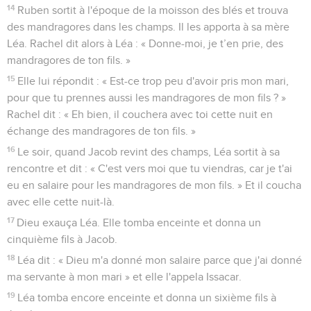
14
Ruben sortit à l'époque de la moisson des blés et trouva
des mandragores dans les champs. Il les apporta à sa mère
Léa. Rachel dit alors à Léa : « Donne-moi, je t’en prie, des
mandragores de ton fils. »
15
Elle lui répondit : « Est-ce trop peu d'avoir pris mon mari,
pour que tu prennes aussi les mandragores de mon fils ? »
Rachel dit : « Eh bien, il couchera avec toi cette nuit en
échange des mandragores de ton fils. »
16
Le soir, quand Jacob revint des champs, Léa sortit à sa
rencontre et dit : « C'est vers moi que tu viendras, car je t'ai
eu en salaire pour les mandragores de mon fils. » Et il coucha
avec elle cette nuit-là.
17
Dieu exauça Léa. Elle tomba enceinte et donna un
cinquième fils à Jacob.
18
Léa dit : « Dieu m'a donné mon salaire parce que j'ai donné
ma servante à mon mari » et elle l'appela Issacar.
19
Léa tomba encore enceinte et donna un sixième fils à