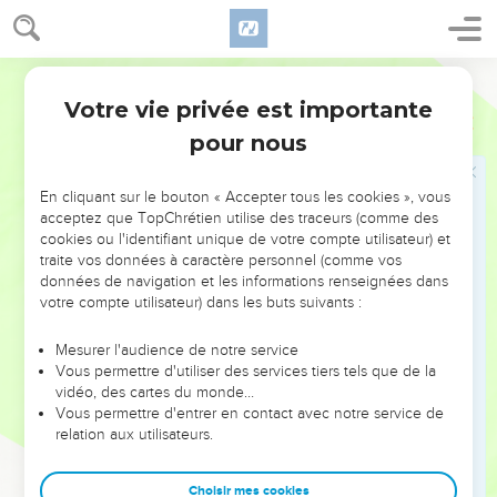
frères l'écoutèrent.
28
Au passage des marchands madianites, ils tirèrent et firent
remonter Joseph de la citerne, et ils le vendirent pour 20
Segond 21
pièces d'argent aux Ismaélites qui l'emmenèrent en Egypte.
Votre vie privée est importante
Genèse
37
29
Lorsque Ruben revint à la citerne, il constata que Joseph
pour nous
n'y était plus. Il déchira ses vêtements,
30
retourna vers ses frères et dit : « Il n’est plus là ! Et moi, où
En cliquant sur le bouton « Accepter tous les cookies », vous
puis-je aller ? »
acceptez que TopChrétien utilise des traceurs (comme des
31
cookies ou l'identifiant unique de votre compte utilisateur) et
Ils prirent alors l’habit de Joseph, tuèrent un bouc et
traite vos données à caractère personnel (comme vos
plongèrent l’habit dans le sang.
données de navigation et les informations renseignées dans
32
Ils envoyèrent l’habit de plusieurs couleurs à leur père
votre compte utilisateur) dans les buts suivants :
avec ce message : « Voici ce que nous avons trouvé.
Mesurer l'audience de notre service
Reconnais donc si c'est l’habit de ton fils ou non. »
Vous permettre d'utiliser des services tiers tels que de la
33
Jacob le reconnut et dit : « C'est l’habit de mon fils ! Une
vidéo, des cartes du monde…
Vous permettre d'entrer en contact avec notre service de
bête féroce l'a dévoré, Joseph a été mis en pièces ! »
relation aux utilisateurs.
34
Jacob déchira ses vêtements, il mit un sac sur sa taille et il
mena longtemps le deuil sur son fils.
Choisir mes cookies