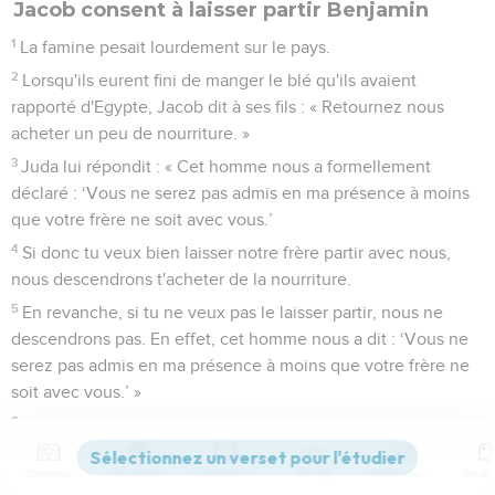
Jacob consent à laisser partir Benjamin
1
La famine pesait lourdement sur le pays.
2
Lorsqu'ils eurent fini de manger le blé qu'ils avaient
rapporté d'Egypte, Jacob dit à ses fils : « Retournez nous
acheter un peu de nourriture. »
3
Juda lui répondit : « Cet homme nous a formellement
déclaré : ‘Vous ne serez pas admis en ma présence à moins
que votre frère ne soit avec vous.’
4
Si donc tu veux bien laisser notre frère partir avec nous,
nous descendrons t'acheter de la nourriture.
5
En revanche, si tu ne veux pas le laisser partir, nous ne
descendrons pas. En effet, cet homme nous a dit : ‘Vous ne
serez pas admis en ma présence à moins que votre frère ne
soit avec vous.’ »
6
Israël dit alors : « Pourquoi avez-vous mal agi envers moi en
révélant à cet homme que vous aviez encore un frère ? »
Contenus
Versions
Commentaires
Strong
Dictionnaire
7
Ils répondirent : « Cet homme nous a interrogés sur nous et