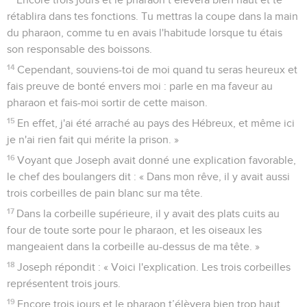
rétablira dans tes fonctions. Tu mettras la coupe dans la main
du pharaon, comme tu en avais l'habitude lorsque tu étais
son responsable des boissons.
14
Cependant, souviens-toi de moi quand tu seras heureux et
fais preuve de bonté envers moi : parle en ma faveur au
pharaon et fais-moi sortir de cette maison.
15
En effet, j'ai été arraché au pays des Hébreux, et même ici
je n'ai rien fait qui mérite la prison. »
16
Voyant que Joseph avait donné une explication favorable,
le chef des boulangers dit : « Dans mon rêve, il y avait aussi
trois corbeilles de pain blanc sur ma tête.
17
Dans la corbeille supérieure, il y avait des plats cuits au
four de toute sorte pour le pharaon, et les oiseaux les
mangeaient dans la corbeille au-dessus de ma tête. »
18
Joseph répondit : « Voici l'explication. Les trois corbeilles
représentent trois jours.
19
Encore trois jours et le pharaon t’élèvera bien trop haut