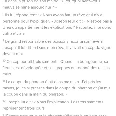
lui dans la prison de son maître : « Pourquoi avez-vous
mauvaise mine aujourd'hui ? »
8
Ils lui répondirent : « Nous avons fait un rêve et il n'y a
personne pour l'expliquer. » Joseph leur dit : « N'est-ce pas à
Dieu qu'appartiennent les explications ? Racontez-moi donc
votre rêve. »
9
Le grand responsable des boissons raconta son rêve à
Joseph. Il lui dit : « Dans mon rêve, il y avait un cep de vigne
devant moi.
10
Ce cep portait trois sarments. Quand il a bourgeonné, sa
fleur s’est développée et ses grappes ont donné des raisins
mûrs.
11
La coupe du pharaon était dans ma main. J’ai pris les
raisins, je les ai pressés dans la coupe du pharaon et j’ai mis
la coupe dans la main du pharaon. »
12
Joseph lui dit : « Voici l'explication. Les trois sarments
représentent trois jours.
13
Encore trois jours et le pharaon t’élèvera bien haut et te