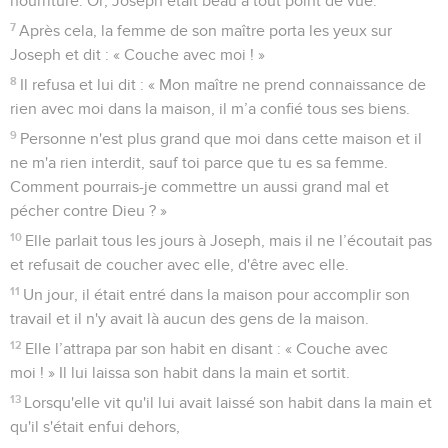
nourriture. Or, Joseph était beau à tout point de vue.
7
Après cela, la femme de son maître porta les yeux sur
Joseph et dit : « Couche avec moi ! »
8
Il refusa et lui dit : « Mon maître ne prend connaissance de
rien avec moi dans la maison, il m’a confié tous ses biens.
9
Personne n'est plus grand que moi dans cette maison et il
ne m'a rien interdit, sauf toi parce que tu es sa femme.
Comment pourrais-je commettre un aussi grand mal et
pécher contre Dieu ? »
10
Elle parlait tous les jours à Joseph, mais il ne l’écoutait pas
et refusait de coucher avec elle, d'être avec elle.
11
Un jour, il était entré dans la maison pour accomplir son
travail et il n'y avait là aucun des gens de la maison.
12
Elle l’attrapa par son habit en disant : « Couche avec
moi ! » Il lui laissa son habit dans la main et sortit.
13
Lorsqu'elle vit qu'il lui avait laissé son habit dans la main et
qu'il s'était enfui dehors,