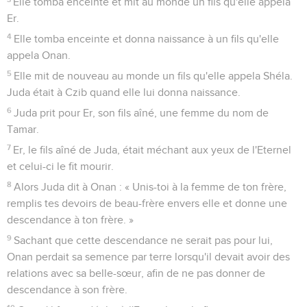
Elle tomba enceinte et mit au monde un fils qu'elle appela
Er.
4
Elle tomba enceinte et donna naissance à un fils qu'elle
appela Onan.
5
Elle mit de nouveau au monde un fils qu'elle appela Shéla.
Juda était à Czib quand elle lui donna naissance.
6
Juda prit pour Er, son fils aîné, une femme du nom de
Tamar.
7
Er, le fils aîné de Juda, était méchant aux yeux de l'Eternel
et celui-ci le fit mourir.
8
Alors Juda dit à Onan : « Unis-toi à la femme de ton frère,
remplis tes devoirs de beau-frère envers elle et donne une
descendance à ton frère. »
9
Sachant que cette descendance ne serait pas pour lui,
Onan perdait sa semence par terre lorsqu'il devait avoir des
relations avec sa belle-sœur, afin de ne pas donner de
descendance à son frère.