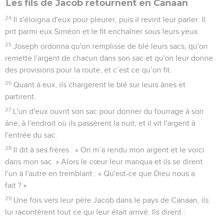
Les fils de Jacob retournent en Canaan
24
Il s'éloigna d'eux pour pleurer, puis il revint leur parler. Il
prit parmi eux Siméon et le fit enchaîner sous leurs yeux.
25
Joseph ordonna qu'on remplisse de blé leurs sacs, qu'on
remette l'argent de chacun dans son sac et qu'on leur donne
des provisions pour la route, et c’est ce qu’on fit.
26
Quant à eux, ils chargèrent le blé sur leurs ânes et
partirent.
27
L'un d'eux ouvrit son sac pour donner du fourrage à son
âne, à l'endroit où ils passèrent la nuit, et il vit l'argent à
l'entrée du sac.
28
Il dit à ses frères : « On m’a rendu mon argent et le voici
dans mon sac. » Alors le cœur leur manqua et ils se dirent
l'un à l'autre en tremblant : « Qu'est-ce que Dieu nous a
fait ? »
29
Une fois vers leur père Jacob dans le pays de Canaan, ils
lui racontèrent tout ce qui leur était arrivé. Ils dirent :