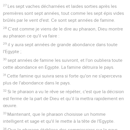
27
Les sept vaches décharnées et laides sorties après les
premières sont sept années, tout comme les sept épis vides
brûlés par le vent d'est. Ce sont sept années de famine.
28
C’est comme je viens de le dire au pharaon, Dieu montre
au pharaon ce qu'il va faire :
29
il y aura sept années de grande abondance dans toute
l'Egypte ;
30
sept années de famine les suivront, et l'on oubliera toute
cette abondance en Egypte. La famine détruira le pays.
31
Cette famine qui suivra sera si forte qu'on ne s'apercevra
plus de l'abondance dans le pays.
32
Si le pharaon a vu le rêve se répéter, c'est que la décision
est ferme de la part de Dieu et qu’il la mettra rapidement en
œuvre.
33
Maintenant, que le pharaon choisisse un homme
intelligent et sage et qu'il le mette à la tête de l'Egypte.
34
Que le pharaon établisse des commissaires sur le pays