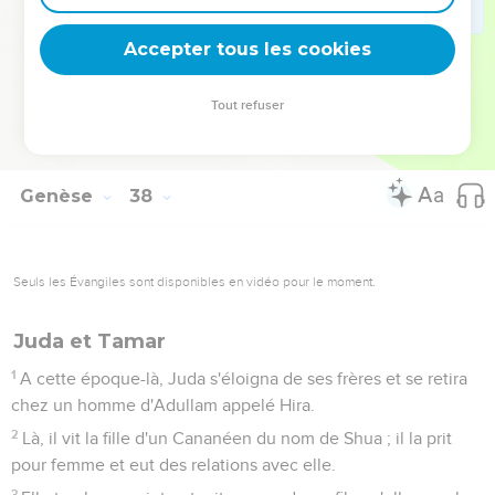
35
Tous ses fils et toutes ses filles vinrent pour le consoler,
mais il refusait d’être consolé. Il disait : « C'est dans le deuil
Accepter tous les cookies
que je descendrai vers mon fils au séjour des morts », et il
pleurait son fils.
Tout refuser
36
Quant aux Madianites, ils vendirent Joseph en Egypte à
Potiphar, un officier du pharaon qui était chef des gardes.
Genèse
38
Seuls les Évangiles sont disponibles en vidéo pour le moment.
Juda et Tamar
1
A cette époque-là, Juda s'éloigna de ses frères et se retira
chez un homme d'Adullam appelé Hira.
2
Là, il vit la fille d'un Cananéen du nom de Shua ; il la prit
pour femme et eut des relations avec elle.
3