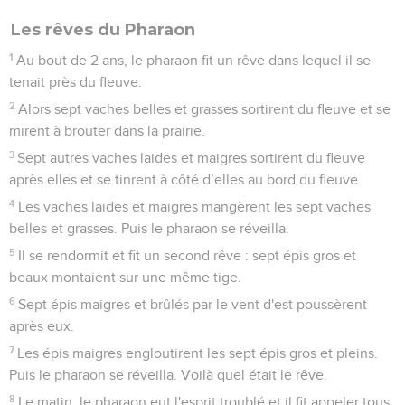
Les rêves du Pharaon
1
Au bout de 2 ans, le pharaon fit un rêve dans lequel il se
tenait près du fleuve.
2
Alors sept vaches belles et grasses sortirent du fleuve et se
mirent à brouter dans la prairie.
3
Sept autres vaches laides et maigres sortirent du fleuve
après elles et se tinrent à côté d’elles au bord du fleuve.
4
Les vaches laides et maigres mangèrent les sept vaches
belles et grasses. Puis le pharaon se réveilla.
5
Il se rendormit et fit un second rêve : sept épis gros et
beaux montaient sur une même tige.
6
Sept épis maigres et brûlés par le vent d'est poussèrent
après eux.
7
Les épis maigres engloutirent les sept épis gros et pleins.
Puis le pharaon se réveilla. Voilà quel était le rêve.
8
Le matin, le pharaon eut l'esprit troublé et il fit appeler tous