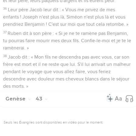
et leur père, leurs paquets d'argent et ils eurent peur.
36
Leur père Jacob leur dit : « Vous me privez de mes
enfants ! Joseph n'est plus là, Siméon n'est plus là et vous
prendriez Benjamin ! C'est sur moi que tout cela retombe. »
37
Ruben dit à son père : « Si je ne te ramène pas Benjamin,
tu pourras faire mourir mes deux fils. Confie-le-moi et je te le
ramènerai. »
38
Jacob dit : « Mon fils ne descendra pas avec vous, car son
frère est mort et il ne reste que lui. S'il lui arrivait un malheur
pendant le voyage que vous allez faire, vous feriez
descendre avec douleur mes cheveux blancs dans le séjour
des morts. »
Genèse
43
Seuls les Évangiles sont disponibles en vidéo pour le moment.