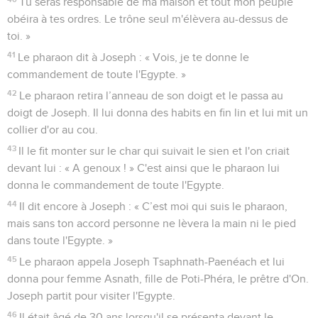
Tu seras responsable de ma maison et tout mon peuple
obéira à tes ordres. Le trône seul m'élèvera au-dessus de
toi. »
41
Le pharaon dit à Joseph : « Vois, je te donne le
commandement de toute l'Egypte. »
42
Le pharaon retira l’anneau de son doigt et le passa au
doigt de Joseph. Il lui donna des habits en fin lin et lui mit un
collier d'or au cou.
43
Il le fit monter sur le char qui suivait le sien et l'on criait
devant lui : « A genoux ! » C'est ainsi que le pharaon lui
donna le commandement de toute l'Egypte.
44
Il dit encore à Joseph : « C’est moi qui suis le pharaon,
mais sans ton accord personne ne lèvera la main ni le pied
dans toute l'Egypte. »
45
Le pharaon appela Joseph Tsaphnath-Paenéach et lui
donna pour femme Asnath, fille de Poti-Phéra, le prêtre d'On.
Joseph partit pour visiter l'Egypte.
46
Il était âgé de 30 ans lorsqu'il se présenta devant le