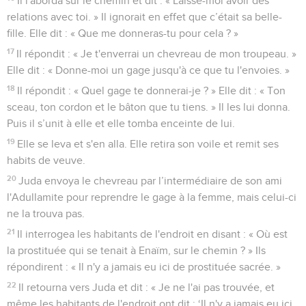
Il l'aborda sur le chemin et dit : « Laisse-moi avoir des
relations avec toi. » Il ignorait en effet que c’était sa belle-
fille. Elle dit : « Que me donneras-tu pour cela ? »
17
Il répondit : « Je t'enverrai un chevreau de mon troupeau. »
Elle dit : « Donne-moi un gage jusqu'à ce que tu l'envoies. »
18
Il répondit : « Quel gage te donnerai-je ? » Elle dit : « Ton
sceau, ton cordon et le bâton que tu tiens. » Il les lui donna.
Puis il s’unit à elle et elle tomba enceinte de lui.
19
Elle se leva et s'en alla. Elle retira son voile et remit ses
habits de veuve.
20
Juda envoya le chevreau par l’intermédiaire de son ami
l'Adullamite pour reprendre le gage à la femme, mais celui-ci
ne la trouva pas.
21
Il interrogea les habitants de l'endroit en disant : « Où est
la prostituée qui se tenait à Enaïm, sur le chemin ? » Ils
répondirent : « Il n'y a jamais eu ici de prostituée sacrée. »
22
Il retourna vers Juda et dit : « Je ne l'ai pas trouvée, et
même les habitants de l'endroit ont dit : ‘Il n'y a jamais eu ici