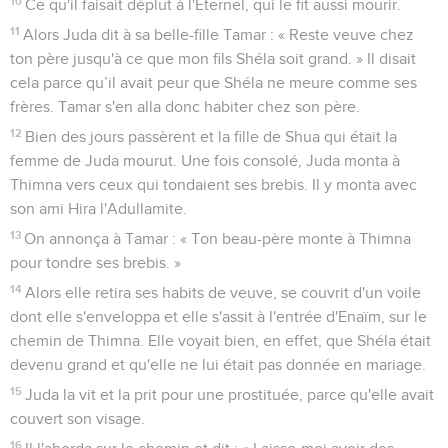
10
Ce qu'il faisait déplut à l'Eternel, qui le fit aussi mourir.
11
Alors Juda dit à sa belle-fille Tamar : « Reste veuve chez
ton père jusqu'à ce que mon fils Shéla soit grand. » Il disait
cela parce qu’il avait peur que Shéla ne meure comme ses
frères. Tamar s'en alla donc habiter chez son père.
12
Bien des jours passèrent et la fille de Shua qui était la
femme de Juda mourut. Une fois consolé, Juda monta à
Thimna vers ceux qui tondaient ses brebis. Il y monta avec
son ami Hira l'Adullamite.
13
On annonça à Tamar : « Ton beau-père monte à Thimna
pour tondre ses brebis. »
14
Alors elle retira ses habits de veuve, se couvrit d'un voile
dont elle s'enveloppa et elle s'assit à l'entrée d'Enaïm, sur le
chemin de Thimna. Elle voyait bien, en effet, que Shéla était
devenu grand et qu'elle ne lui était pas donnée en mariage.
15
Juda la vit et la prit pour une prostituée, parce qu'elle avait
couvert son visage.
16