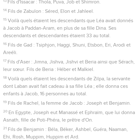
13
Fils d'Issacar : Thola, Puva, Job et Shimron.
14
Fils de Zabulon : Séred, Elon et Jahleel.
15
Voilà quels étaient les descendants que Léa avait donnés
à Jacob à Paddan-Aram, en plus de sa fille Dina. Ses
descendants et descendantes étaient 33 au total.
16
Fils de Gad : Tsiphjon, Haggi, Shuni, Etsbon, Eri, Arodi et
Areéli.
17
Fils d'Aser : Jimna, Jishva, Jishvi et Beria ainsi que Sérach,
leur sœur. Fils de Beria : Héber et Malkiel.
18
Voilà quels étaient les descendants de Zilpa, la servante
dont Laban avait fait cadeau à sa fille Léa ; elle donna ces
enfants à Jacob, 16 personnes au total.
19
Fils de Rachel, la femme de Jacob : Joseph et Benjamin.
20
En Egypte, Joseph eut Manassé et Ephraïm, que lui donna
Asnath, fille de Poti-Phéra, le prêtre d'On.
21
Fils de Benjamin : Béla, Béker, Ashbel, Guéra, Naaman,
Ehi, Rosh, Muppim, Huppim et Ard.