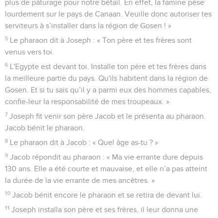
plus de pâturage pour notre bétail. En effet, la famine pèse
lourdement sur le pays de Canaan. Veuille donc autoriser tes
serviteurs à s’installer dans la région de Gosen ! »
5
Le pharaon dit à Joseph : « Ton père et tes frères sont
venus vers toi.
6
L'Egypte est devant toi. Installe ton père et tes frères dans
la meilleure partie du pays. Qu'ils habitent dans la région de
Gosen. Et si tu sais qu’il y a parmi eux des hommes capables,
confie-leur la responsabilité de mes troupeaux. »
7
Joseph fit venir son père Jacob et le présenta au pharaon.
Jacob bénit le pharaon.
8
Le pharaon dit à Jacob : « Quel âge as-tu ? »
9
Jacob répondit au pharaon : « Ma vie errante dure depuis
130 ans. Elle a été courte et mauvaise, et elle n’a pas atteint
la durée de la vie errante de mes ancêtres. »
10
Jacob bénit encore le pharaon et se retira de devant lui.
11
Joseph installa son père et ses frères, il leur donna une