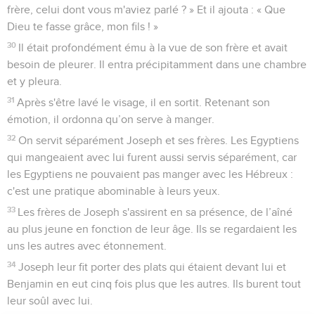
frère, celui dont vous m'aviez parlé ? » Et il ajouta : « Que
Dieu te fasse grâce, mon fils ! »
30
Il était profondément ému à la vue de son frère et avait
besoin de pleurer. Il entra précipitamment dans une chambre
et y pleura.
31
Après s'être lavé le visage, il en sortit. Retenant son
émotion, il ordonna qu’on serve à manger.
32
On servit séparément Joseph et ses frères. Les Egyptiens
qui mangeaient avec lui furent aussi servis séparément, car
les Egyptiens ne pouvaient pas manger avec les Hébreux :
c'est une pratique abominable à leurs yeux.
33
Les frères de Joseph s'assirent en sa présence, de l’aîné
au plus jeune en fonction de leur âge. Ils se regardaient les
uns les autres avec étonnement.
34
Joseph leur fit porter des plats qui étaient devant lui et
Benjamin en eut cinq fois plus que les autres. Ils burent tout
leur soûl avec lui.