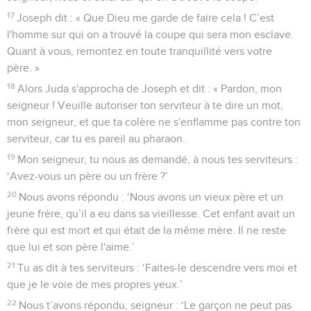
17
Joseph dit : « Que Dieu me garde de faire cela ! C’est
l'homme sur qui on a trouvé la coupe qui sera mon esclave.
Quant à vous, remontez en toute tranquillité vers votre
père. »
18
Alors Juda s'approcha de Joseph et dit : « Pardon, mon
seigneur ! Veuille autoriser ton serviteur à te dire un mot,
mon seigneur, et que ta colère ne s'enflamme pas contre ton
serviteur, car tu es pareil au pharaon.
19
Mon seigneur, tu nous as demandé, à nous tes serviteurs :
‘Avez-vous un père ou un frère ?’
20
Nous avons répondu : ‘Nous avons un vieux père et un
jeune frère, qu’il a eu dans sa vieillesse. Cet enfant avait un
frère qui est mort et qui était de la même mère. Il ne reste
que lui et son père l'aime.’
21
Tu as dit à tes serviteurs : ‘Faites-le descendre vers moi et
que je le voie de mes propres yeux.’
22
Nous t’avons répondu, seigneur : ‘Le garçon ne peut pas