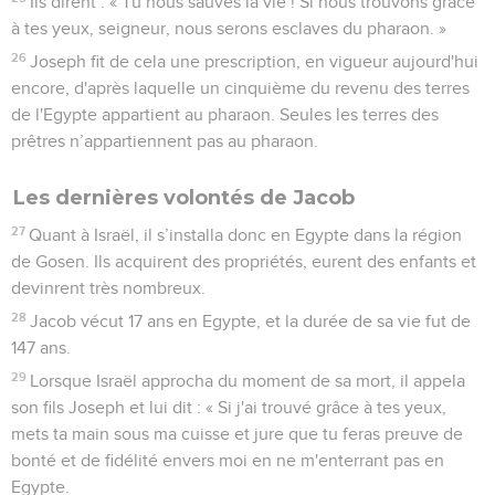
Ils dirent : « Tu nous sauves la vie ! Si nous trouvons grâce
à tes yeux, seigneur, nous serons esclaves du pharaon. »
26
Joseph fit de cela une prescription, en vigueur aujourd'hui
encore, d'après laquelle un cinquième du revenu des terres
de l'Egypte appartient au pharaon. Seules les terres des
prêtres n’appartiennent pas au pharaon.
Les dernières volontés de Jacob
27
Quant à Israël, il s’installa donc en Egypte dans la région
de Gosen. Ils acquirent des propriétés, eurent des enfants et
devinrent très nombreux.
28
Jacob vécut 17 ans en Egypte, et la durée de sa vie fut de
147 ans.
29
Lorsque Israël approcha du moment de sa mort, il appela
son fils Joseph et lui dit : « Si j'ai trouvé grâce à tes yeux,
mets ta main sous ma cuisse et jure que tu feras preuve de
bonté et de fidélité envers moi en ne m'enterrant pas en
Egypte.