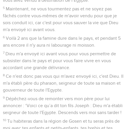
vous avez vendu à destination de l’Egypte.
5
Maintenant, ne vous tourmentez pas et ne soyez pas
fâchés contre vous-mêmes de m'avoir vendu pour que je
sois conduit ici, car c'est pour vous sauver la vie que Dieu
m'a envoyé ici avant vous.
6
Voilà 2 ans que la famine dure dans le pays, et pendant 5
ans encore il n'y aura ni labourage ni moisson.
7
Dieu m'a envoyé ici avant vous pour vous permettre de
subsister dans le pays et pour vous faire vivre en vous
accordant une grande délivrance.
8
Ce n'est donc pas vous qui m'avez envoyé ici, c'est Dieu. Il
m'a établi père du pharaon, seigneur de toute sa maison et
gouverneur de toute l'Egypte.
9
Dépêchez-vous de remonter vers mon père pour lui
annoncer : ‘Voici ce qu’a dit ton fils Joseph : Dieu m'a établi
seigneur de toute l'Egypte. Descends vers moi sans tarder !
10
Tu habiteras dans la région de Gosen et tu seras près de
moi avec tes enfants et petits-enfants, tes brebis et tes