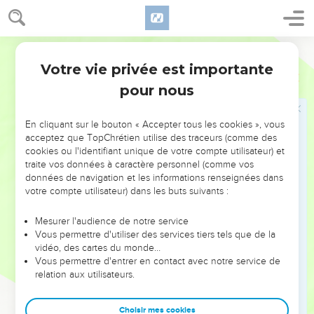
le pays de Canaan.’
33
L'homme qui est le seigneur du pays nous a alors dit :
Segond 21
‘Voici comment je saurai si vous êtes sincères. Laissez l'un
Votre vie privée est importante
de vos frères avec moi, prenez de quoi nourrir vos familles et
Genèse
42
repartez,
pour nous
34
puis amenez-moi votre jeune frère. Je saurai ainsi que
vous n'êtes pas des espions, que vous êtes sincères. Je vous
En cliquant sur le bouton « Accepter tous les cookies », vous
acceptez que TopChrétien utilise des traceurs (comme des
rendrai votre frère et vous pourrez librement parcourir le
cookies ou l'identifiant unique de votre compte utilisateur) et
pays.’ »
traite vos données à caractère personnel (comme vos
35
Lorsqu'ils vidèrent leurs sacs, ils constatèrent que le
données de navigation et les informations renseignées dans
votre compte utilisateur) dans les buts suivants :
paquet d'argent de chacun était dans son sac. Ils virent, eux
et leur père, leurs paquets d'argent et ils eurent peur.
Mesurer l'audience de notre service
36
Leur père Jacob leur dit : « Vous me privez de mes
Vous permettre d'utiliser des services tiers tels que de la
vidéo, des cartes du monde…
enfants ! Joseph n'est plus là, Siméon n'est plus là et vous
Vous permettre d'entrer en contact avec notre service de
prendriez Benjamin ! C'est sur moi que tout cela retombe. »
relation aux utilisateurs.
37
Ruben dit à son père : « Si je ne te ramène pas Benjamin,
tu pourras faire mourir mes deux fils. Confie-le-moi et je te le
Choisir mes cookies