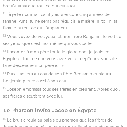
bœufs, ainsi que tout ce qui est à toi.
11
Là je te nourrirai, car il y aura encore cinq années de
famine. Ainsi tu ne seras pas réduit à la misère, ni toi, ni ta
famille ni tout ce qui t’appartient.’
12
Vous voyez de vos yeux, et mon frère Benjamin le voit de
ses yeux, que c'est moi-même qui vous parle.
13
Racontez à mon père toute la gloire dont je jouis en
Egypte et tout ce que vous avez vu, et dépêchez-vous de
faire descendre mon père ici. »
14
Puis il se jeta au cou de son frère Benjamin et pleura.
Benjamin pleura aussi à son cou.
15
Joseph embrassa tous ses frères en pleurant. Après quoi,
ses frères discutèrent avec lui.
Le Pharaon invite Jacob en Égypte
16
Le bruit circula au palais du pharaon que les frères de
Joseph étaient arrivés, et cette nouvelle plut au pharaon et à