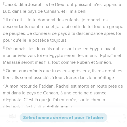
3
Jacob dit à Joseph : « Le Dieu tout-puissant m'est apparu à
Luz, dans le pays de Canaan, et il m'a béni.
4
Il m'a dit : ‘Je te donnerai des enfants, je rendrai tes
descendants nombreux et je ferai sortir de toi tout un groupe
de peuples. Je donnerai ce pays à ta descendance après toi
pour qu'elle le possède toujours.’
5
Désormais, les deux fils qui te sont nés en Egypte avant
mon arrivée vers toi en Egypte seront les miens : Ephraïm et
Manassé seront mes fils, tout comme Ruben et Siméon.
6
Quant aux enfants que tu as eus après eux, ils resteront les
tiens. Ils seront associés à leurs frères dans leur héritage.
7
A mon retour de Paddan, Rachel est morte en route près de
moi dans le pays de Canaan, à une certaine distance
d'Ephrata. C'est là que je l'ai enterrée, sur le chemin
d'Ephrata, c'est-à-dire Bethléhem. »
8
Puis Israël regarda les fils de Joseph et demanda : « Qui
sont ceux-ci ? »
Contenus
Versions
Commentaires
Strong
Dictionnaire