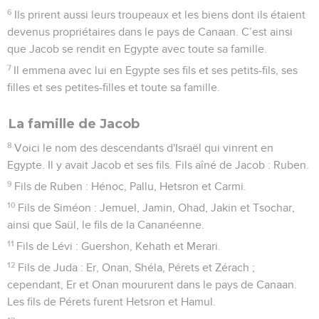
6
Ils prirent aussi leurs troupeaux et les biens dont ils étaient
devenus propriétaires dans le pays de Canaan. C’est ainsi
que Jacob se rendit en Egypte avec toute sa famille.
7
Il emmena avec lui en Egypte ses fils et ses petits-fils, ses
filles et ses petites-filles et toute sa famille.
La famille de Jacob
8
Voici le nom des descendants d'Israël qui vinrent en
Egypte. Il y avait Jacob et ses fils. Fils aîné de Jacob : Ruben.
9
Fils de Ruben : Hénoc, Pallu, Hetsron et Carmi.
10
Fils de Siméon : Jemuel, Jamin, Ohad, Jakin et Tsochar,
ainsi que Saül, le fils de la Cananéenne.
11
Fils de Lévi : Guershon, Kehath et Merari.
12
Fils de Juda : Er, Onan, Shéla, Pérets et Zérach ;
cependant, Er et Onan moururent dans le pays de Canaan.
Les fils de Pérets furent Hetsron et Hamul.