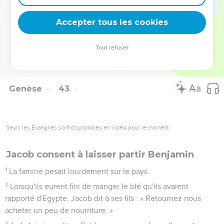
ramènerai. »
38
Jacob dit : « Mon fils ne descendra pas avec vous, car son
Accepter tous les cookies
frère est mort et il ne reste que lui. S'il lui arrivait un malheur
pendant le voyage que vous allez faire, vous feriez
Tout refuser
descendre avec douleur mes cheveux blancs dans le séjour
des morts. »
Genèse
43
Seuls les Évangiles sont disponibles en vidéo pour le moment.
Jacob consent à laisser partir Benjamin
1
La famine pesait lourdement sur le pays.
2
Lorsqu'ils eurent fini de manger le blé qu'ils avaient
rapporté d'Egypte, Jacob dit à ses fils : « Retournez nous
acheter un peu de nourriture. »
3