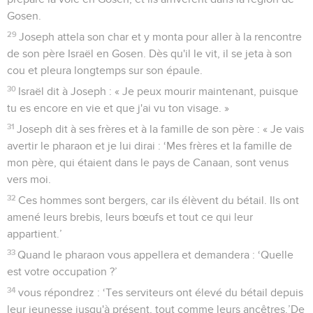
Gosen.
29
Joseph attela son char et y monta pour aller à la rencontre
de son père Israël en Gosen. Dès qu'il le vit, il se jeta à son
cou et pleura longtemps sur son épaule.
30
Israël dit à Joseph : « Je peux mourir maintenant, puisque
tu es encore en vie et que j'ai vu ton visage. »
31
Joseph dit à ses frères et à la famille de son père : « Je vais
avertir le pharaon et je lui dirai : ‘Mes frères et la famille de
mon père, qui étaient dans le pays de Canaan, sont venus
vers moi.
32
Ces hommes sont bergers, car ils élèvent du bétail. Ils ont
amené leurs brebis, leurs bœufs et tout ce qui leur
appartient.’
33
Quand le pharaon vous appellera et demandera : ‘Quelle
est votre occupation ?’
34
vous répondrez : ‘Tes serviteurs ont élevé du bétail depuis
leur jeunesse jusqu'à présent, tout comme leurs ancêtres.’De