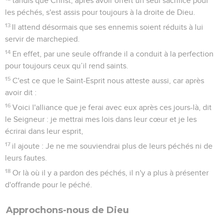
tandis que Christ, après avoir offert un seul sacrifice pour
les péchés, s'est assis pour toujours à la droite de Dieu.
13
Il attend désormais que ses ennemis soient réduits à lui
servir de marchepied.
14
En effet, par une seule offrande il a conduit à la perfection
pour toujours ceux qu’il rend saints.
15
C'est ce que le Saint-Esprit nous atteste aussi, car après
avoir dit :
16
Voici l'alliance que je ferai avec eux après ces jours-là, dit
le Seigneur : je mettrai mes lois dans leur cœur et je les
écrirai dans leur esprit,
17
il ajoute : Je ne me souviendrai plus de leurs péchés ni de
leurs fautes.
18
Or là où il y a pardon des péchés, il n'y a plus à présenter
d'offrande pour le péché.
Approchons-nous de Dieu