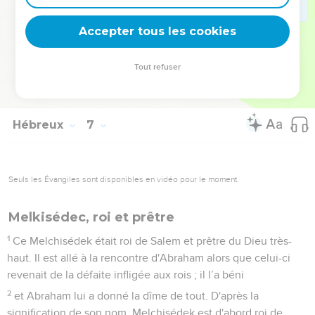
encouragés, nous dont le seul refuge a été de saisir
l'espérance qui nous était proposée.
Accepter tous les cookies
19
Cette espérance, nous la possédons comme une ancre
solide et sûre de l'âme ; elle pénètre derrière le voile,
Tout refuser
20
là où Jésus, établi grand-prêtre pour toujours à la manière
de Melchisédek, est entré pour nous en précurseur.
Hébreux
7
Seuls les Évangiles sont disponibles en vidéo pour le moment.
Melkisédec, roi et prêtre
1
Ce Melchisédek était roi de Salem et prêtre du Dieu très-
haut. Il est allé à la rencontre d'Abraham alors que celui-ci
revenait de la défaite infligée aux rois ; il l’a béni
2
et Abraham lui a donné la dîme de tout. D'après la
signification de son nom, Melchisédek est d'abord roi de