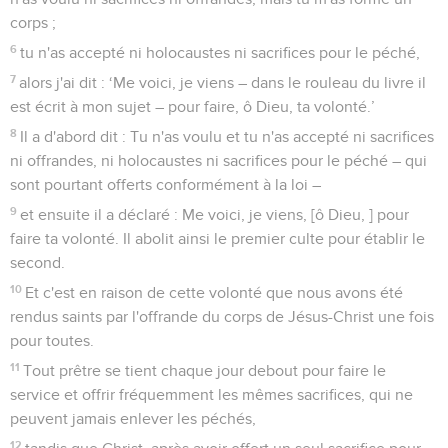
corps ;
6
tu n'as accepté ni holocaustes ni sacrifices pour le péché,
7
alors j'ai dit : ‘Me voici, je viens – dans le rouleau du livre il
est écrit à mon sujet – pour faire, ô Dieu, ta volonté.’
8
Il a d'abord dit : Tu n'as voulu et tu n'as accepté ni sacrifices
ni offrandes, ni holocaustes ni sacrifices pour le péché – qui
sont pourtant offerts conformément à la loi –
9
et ensuite il a déclaré : Me voici, je viens, [ô Dieu, ] pour
faire ta volonté. Il abolit ainsi le premier culte pour établir le
second.
10
Et c'est en raison de cette volonté que nous avons été
rendus saints par l'offrande du corps de Jésus-Christ une fois
pour toutes.
11
Tout prêtre se tient chaque jour debout pour faire le
service et offrir fréquemment les mêmes sacrifices, qui ne
peuvent jamais enlever les péchés,
12