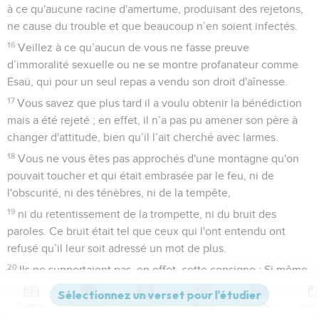
à ce qu'aucune racine d'amertume, produisant des rejetons,
ne cause du trouble et que beaucoup n’en soient infectés.
16
Veillez à ce qu’aucun de vous ne fasse preuve
d’immoralité sexuelle ou ne se montre profanateur comme
Esaü, qui pour un seul repas a vendu son droit d'aînesse.
17
Vous savez que plus tard il a voulu obtenir la bénédiction
mais a été rejeté ; en effet, il n’a pas pu amener son père à
changer d'attitude, bien qu’il l’ait cherché avec larmes.
18
Vous ne vous êtes pas approchés d'une montagne qu'on
pouvait toucher et qui était embrasée par le feu, ni de
l'obscurité, ni des ténèbres, ni de la tempête,
19
ni du retentissement de la trompette, ni du bruit des
paroles. Ce bruit était tel que ceux qui l'ont entendu ont
refusé qu’il leur soit adressé un mot de plus.
20
Ils ne supportaient pas, en effet, cette consigne : Si même
une bête touche la montagne, elle sera lapidée.
Contenus
Versions
Commentaires
Strong
Dictionnaire
21
Le spectacle était si terrifiant que Moïse a dit : Je suis