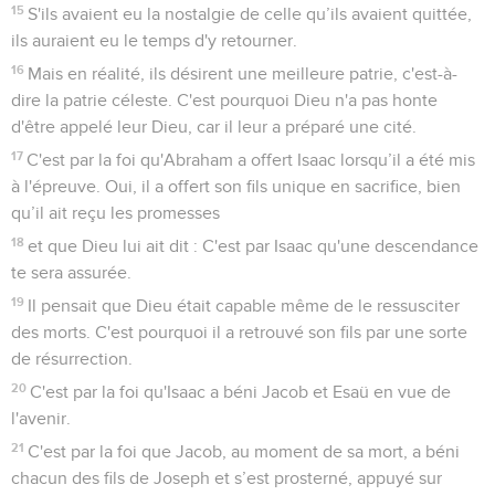
15
S'ils avaient eu la nostalgie de celle qu’ils avaient quittée,
ils auraient eu le temps d'y retourner.
16
Mais en réalité, ils désirent une meilleure patrie, c'est-à-
dire la patrie céleste. C'est pourquoi Dieu n'a pas honte
d'être appelé leur Dieu, car il leur a préparé une cité.
17
C'est par la foi qu'Abraham a offert Isaac lorsqu’il a été mis
à l'épreuve. Oui, il a offert son fils unique en sacrifice, bien
qu’il ait reçu les promesses
18
et que Dieu lui ait dit : C'est par Isaac qu'une descendance
te sera assurée.
19
Il pensait que Dieu était capable même de le ressusciter
des morts. C'est pourquoi il a retrouvé son fils par une sorte
de résurrection.
20
C'est par la foi qu'Isaac a béni Jacob et Esaü en vue de
l'avenir.
21
C'est par la foi que Jacob, au moment de sa mort, a béni
chacun des fils de Joseph et s’est prosterné, appuyé sur