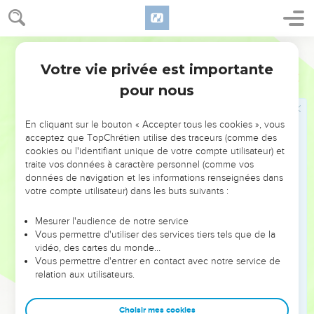
ceux qui, par la foi et la patience, reçoivent l’héritage promis.
La ferme promesse de Dieu
Segond 21
13
Lorsque Dieu a fait la promesse à Abraham, comme il ne
Votre vie privée est importante
Hébreux
6
pouvait pas prêter serment par plus grand que lui, il a juré
pour nous
par lui-même
14
en disant : Certainement, je te comblerai de bénédictions
En cliquant sur le bouton « Accepter tous les cookies », vous
et je multiplierai ta descendance.
acceptez que TopChrétien utilise des traceurs (comme des
15
cookies ou l'identifiant unique de votre compte utilisateur) et
C'est ainsi qu’après une attente patiente Abraham a
traite vos données à caractère personnel (comme vos
obtenu ce qui lui avait été promis.
données de navigation et les informations renseignées dans
16
Or, les hommes jurent par plus grand qu'eux et le serment
votre compte utilisateur) dans les buts suivants :
est une garantie qui met fin à toute contestation.
Mesurer l'audience de notre service
17
C’est pourquoi Dieu, voulant montrer plus clairement
Vous permettre d'utiliser des services tiers tels que de la
encore aux héritiers de la promesse le caractère irrévocable
vidéo, des cartes du monde…
Vous permettre d'entrer en contact avec notre service de
de sa décision, est intervenu par un serment.
relation aux utilisateurs.
18
Ainsi, par deux actes irrévocables dans lesquels il est
impossible que Dieu mente, nous sommes puissamment
Choisir mes cookies