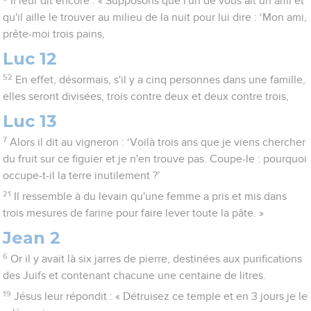
Il leur dit encore : « Supposons que l'un de vous ait un ami et
qu'il aille le trouver au milieu de la nuit pour lui dire : ‘Mon ami,
prête-moi trois pains,
Luc 12
52
En effet, désormais, s'il y a cinq personnes dans une famille,
elles seront divisées, trois contre deux et deux contre trois,
Luc 13
7
Alors il dit au vigneron : ‘Voilà trois ans que je viens chercher
du fruit sur ce figuier et je n'en trouve pas. Coupe-le : pourquoi
occupe-t-il la terre inutilement ?’
21
Il ressemble à du levain qu'une femme a pris et mis dans
trois mesures de farine pour faire lever toute la pâte. »
Jean 2
6
Or il y avait là six jarres de pierre, destinées aux purifications
des Juifs et contenant chacune une centaine de litres.
19
Jésus leur répondit : « Détruisez ce temple et en 3 jours je le