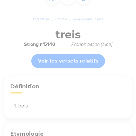
TopChrétien
TopBible
Lexique Hébreu / Grec
treis
Strong n°5140
Prononciation [trice]
Voir les versets relatifs
Définition
trois
Étymologie