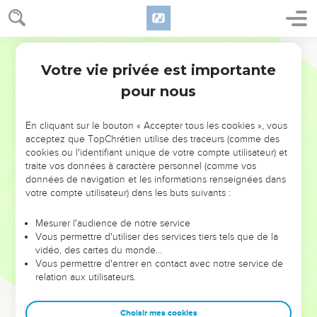
Votre vie privée est importante
pour nous
NE MANQUEZ PAS L’ÉVÉNEMENT
En cliquant sur le bouton « Accepter tous les cookies », vous
DE L’ANNÉE !
acceptez que TopChrétien utilise des traceurs (comme des
cookies ou l'identifiant unique de votre compte utilisateur) et
ET SI LEURS ERREURS POUVAIENT VOUS ÉVITER LES
traite vos données à caractère personnel (comme vos
VOTRES ?
données de navigation et les informations renseignées dans
votre compte utilisateur) dans les buts suivants :
On admire souvent les leaders pour leurs réussites, leur impact,
leur foi ou leur vision. Mais on voit moins les doutes, les erreurs
Mesurer l'audience de notre service
Vous permettre d'utiliser des services tiers tels que de la
et les saisons difficiles qu'ils ont traversés, alors même que ce
vidéo, des cartes du monde…
sont elles qui les ont façonnés.
Vous permettre d'entrer en contact avec notre service de
relation aux utilisateurs.
Dans cette conférence, leaders, entrepreneurs, et responsables
reviennent sur les erreurs marquantes de leur parcours et les
clés pour avancer avec plus de sagesse afin que leurs erreurs
Choisir mes cookies