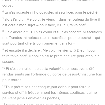
corps ;
6
tu n'as accepté ni holocaustes ni sacrifices pour le péché,
7
alors j'ai dit : ‘Me voici, je viens – dans le rouleau du livre il
est écrit à mon sujet – pour faire, ô Dieu, ta volonté.’
8
Il a d'abord dit : Tu n'as voulu et tu n'as accepté ni sacrifices
ni offrandes, ni holocaustes ni sacrifices pour le péché – qui
sont pourtant offerts conformément à la loi –
9
et ensuite il a déclaré : Me voici, je viens, [ô Dieu, ] pour
faire ta volonté. Il abolit ainsi le premier culte pour établir le
second.
10
Et c'est en raison de cette volonté que nous avons été
rendus saints par l'offrande du corps de Jésus-Christ une fois
pour toutes.
11
Tout prêtre se tient chaque jour debout pour faire le
service et offrir fréquemment les mêmes sacrifices, qui ne
peuvent jamais enlever les péchés,
12