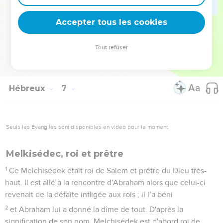
encouragés, nous dont le seul refuge a été de saisir
l'espérance qui nous était proposée.
Accepter tous les cookies
19
Cette espérance, nous la possédons comme une ancre
solide et sûre de l'âme ; elle pénètre derrière le voile,
Tout refuser
20
là où Jésus, établi grand-prêtre pour toujours à la manière
de Melchisédek, est entré pour nous en précurseur.
Hébreux
7
Seuls les Évangiles sont disponibles en vidéo pour le moment.
Melkisédec, roi et prêtre
1
Ce Melchisédek était roi de Salem et prêtre du Dieu très-
haut. Il est allé à la rencontre d'Abraham alors que celui-ci
revenait de la défaite infligée aux rois ; il l’a béni
2
et Abraham lui a donné la dîme de tout. D'après la
signification de son nom, Melchisédek est d'abord roi de