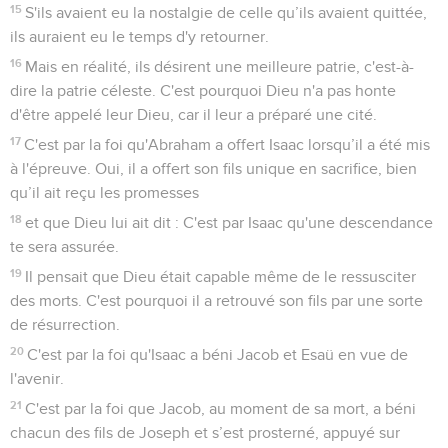
15
S'ils avaient eu la nostalgie de celle qu’ils avaient quittée,
ils auraient eu le temps d'y retourner.
16
Mais en réalité, ils désirent une meilleure patrie, c'est-à-
dire la patrie céleste. C'est pourquoi Dieu n'a pas honte
d'être appelé leur Dieu, car il leur a préparé une cité.
17
C'est par la foi qu'Abraham a offert Isaac lorsqu’il a été mis
à l'épreuve. Oui, il a offert son fils unique en sacrifice, bien
qu’il ait reçu les promesses
18
et que Dieu lui ait dit : C'est par Isaac qu'une descendance
te sera assurée.
19
Il pensait que Dieu était capable même de le ressusciter
des morts. C'est pourquoi il a retrouvé son fils par une sorte
de résurrection.
20
C'est par la foi qu'Isaac a béni Jacob et Esaü en vue de
l'avenir.
21
C'est par la foi que Jacob, au moment de sa mort, a béni
chacun des fils de Joseph et s’est prosterné, appuyé sur