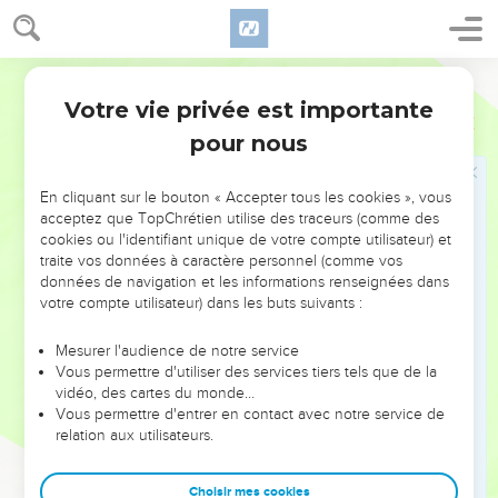
ceux qui, par la foi et la patience, reçoivent l’héritage promis.
La ferme promesse de Dieu
Segond 21
13
Lorsque Dieu a fait la promesse à Abraham, comme il ne
Votre vie privée est importante
Hébreux
6
pouvait pas prêter serment par plus grand que lui, il a juré
pour nous
par lui-même
14
en disant : Certainement, je te comblerai de bénédictions
En cliquant sur le bouton « Accepter tous les cookies », vous
et je multiplierai ta descendance.
acceptez que TopChrétien utilise des traceurs (comme des
15
cookies ou l'identifiant unique de votre compte utilisateur) et
C'est ainsi qu’après une attente patiente Abraham a
traite vos données à caractère personnel (comme vos
obtenu ce qui lui avait été promis.
données de navigation et les informations renseignées dans
16
Or, les hommes jurent par plus grand qu'eux et le serment
votre compte utilisateur) dans les buts suivants :
est une garantie qui met fin à toute contestation.
Mesurer l'audience de notre service
17
C’est pourquoi Dieu, voulant montrer plus clairement
Vous permettre d'utiliser des services tiers tels que de la
encore aux héritiers de la promesse le caractère irrévocable
vidéo, des cartes du monde…
Vous permettre d'entrer en contact avec notre service de
de sa décision, est intervenu par un serment.
relation aux utilisateurs.
18
Ainsi, par deux actes irrévocables dans lesquels il est
impossible que Dieu mente, nous sommes puissamment
Choisir mes cookies