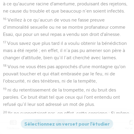
à ce qu'aucune racine d'amertume, produisant des rejetons,
ne cause du trouble et que beaucoup n’en soient infectés.
16
Veillez à ce qu’aucun de vous ne fasse preuve
d’immoralité sexuelle ou ne se montre profanateur comme
Esaü, qui pour un seul repas a vendu son droit d'aînesse.
17
Vous savez que plus tard il a voulu obtenir la bénédiction
mais a été rejeté ; en effet, il n’a pas pu amener son père à
changer d'attitude, bien qu’il l’ait cherché avec larmes.
18
Vous ne vous êtes pas approchés d'une montagne qu'on
pouvait toucher et qui était embrasée par le feu, ni de
l'obscurité, ni des ténèbres, ni de la tempête,
19
ni du retentissement de la trompette, ni du bruit des
paroles. Ce bruit était tel que ceux qui l'ont entendu ont
refusé qu’il leur soit adressé un mot de plus.
20
Ils ne supportaient pas, en effet, cette consigne : Si même
une bête touche la montagne, elle sera lapidée.
Contenus
Versions
Commentaires
Strong
Dictionnaire
21
Le spectacle était si terrifiant que Moïse a dit : Je suis