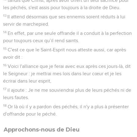
tandis que Christ, après avoir offert un seul sacrifice pour
les péchés, s'est assis pour toujours à la droite de Dieu.
13
Il attend désormais que ses ennemis soient réduits à lui
servir de marchepied.
14
En effet, par une seule offrande il a conduit à la perfection
pour toujours ceux qu’il rend saints.
15
C'est ce que le Saint-Esprit nous atteste aussi, car après
avoir dit :
16
Voici l'alliance que je ferai avec eux après ces jours-là, dit
le Seigneur : je mettrai mes lois dans leur cœur et je les
écrirai dans leur esprit,
17
il ajoute : Je ne me souviendrai plus de leurs péchés ni de
leurs fautes.
18
Or là où il y a pardon des péchés, il n'y a plus à présenter
d'offrande pour le péché.
Approchons-nous de Dieu