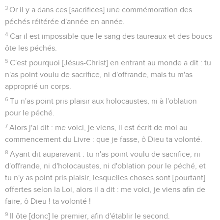
3
Or il y a dans ces [sacrifices] une commémoration des
péchés réitérée d'année en année.
4
Car il est impossible que le sang des taureaux et des boucs
ôte les péchés.
5
C'est pourquoi [Jésus-Christ] en entrant au monde a dit : tu
n'as point voulu de sacrifice, ni d'offrande, mais tu m'as
approprié un corps.
6
Tu n'as point pris plaisir aux holocaustes, ni à l'oblation
pour le péché.
7
Alors j'ai dit : me voici, je viens, il est écrit de moi au
commencement du Livre : que je fasse, ô Dieu ta volonté.
8
Ayant dit auparavant : tu n'as point voulu de sacrifice, ni
d'offrande, ni d'holocaustes, ni d'oblation pour le péché, et
tu n'y as point pris plaisir, lesquelles choses sont [pourtant]
offertes selon la Loi, alors il a dit : me voici, je viens afin de
faire, ô Dieu ! ta volonté !
9
Il ôte [donc] le premier, afin d'établir le second.