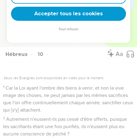
l'abolition du péché, par le sacrifice de soi-même.
27
Et comme il est ordonné aux hommes de mourir une seule
Accepter tous les cookies
fois, et qu'après cela [suit] le jugement.
28
De même aussi Christ ayant été offert une seule fois pour
Tout refuser
ôter les péchés de plusieurs, apparaîtra une seconde fois
sans péché à ceux qui l'attendent à salut.
Hébreux
10
Seuls les Évangiles sont disponibles en vidéo pour le moment.
1
Car la Loi ayant l'ombre des biens à venir, et non la vive
image des choses, ne peut jamais par les mêmes sacrifices
que l'on offre continuellement chaque année, sanctifier ceux
qui [s'y] attachent.
2
Autrement n'eussent-ils pas cessé d'être offerts, puisque
les sacrifiants étant une fois purifiés, ils n'eussent plus eu
aucune conscience de péché ?