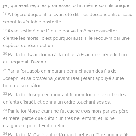
je], qui avait reçu les promesses, offrit même son fils unique.
18
A l'égard duquel il lui avait été dit : les descendants d'Isaac
seront ta véritable postérité.
19
Ayant estimé que Dieu le pouvait même ressusciter
d'entre les morts ; c'est pourquoi aussi il le recouvra par une
espèce [de résurrection].
20
Par la foi Isaac donna à Jacob et à Esaü une bénédiction
qui regardait l'avenir.
21
Par la foi Jacob en mourant bénit chacun des fils de
Joseph, et se prosterna [devant Dieu] étant appuyé sur le
bout de son bâton.
22
Par la foi Joseph en mourant fit mention de la sortie des
enfants d'Israël, et donna un ordre touchant ses os.
23
Par la foi Moïse étant né fut caché trois mois par ses père
et mère, parce que c'était un très bel enfant, et ils ne
craignirent point l'Edit du Roi.
24
Par la foi Moïse étant déjà grand, refusa d'être nommé fils