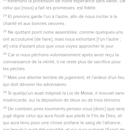
Retenons la profession de notre espérance sans varier, car
celui qui [nous] a fait les promesses, est fidèle.
24
Et prenons garde l'un à l'autre, afin de nous inciter à la
charité et aux bonnes oeuvres ;
25
Ne quittant point notre assemblée, comme quelques-uns
ont accoutumé [de faire], mais nous exhortant [l'un l'autre ;
et] cela d'autant plus que vous voyez approcher le jour.
26
Car si nous péchons volontairement après avoir reçu la
connaissance de la vérité, il ne reste plus de sacrifice pour
les péchés.
27
Mais une attente terrible de jugement, et l'ardeur d'un feu
qui doit dévorer les adversaires.
28
Si quelqu'un avait méprisé la Loi de Moïse, il mourait sans
miséricorde, sur la déposition de deux ou de trois témoins.
29
De combien pires tourments pensez-vous [donc] que sera
jugé digne celui qui aura foulé aux pieds le Fils de Dieu, et
qui aura tenu pour une chose profane le sang de l'alliance,
par lequel il avait été sanctifié, et qui aura outragé l'Esprit de