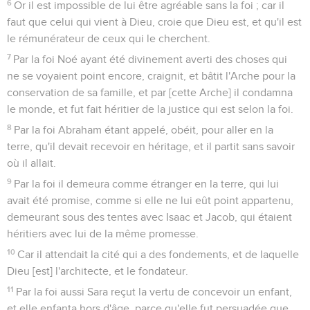
6
Or il est impossible de lui être agréable sans la foi ; car il
faut que celui qui vient à Dieu, croie que Dieu est, et qu'il est
le rémunérateur de ceux qui le cherchent.
7
Par la foi Noé ayant été divinement averti des choses qui
ne se voyaient point encore, craignit, et bâtit l'Arche pour la
conservation de sa famille, et par [cette Arche] il condamna
le monde, et fut fait héritier de la justice qui est selon la foi.
8
Par la foi Abraham étant appelé, obéit, pour aller en la
terre, qu'il devait recevoir en héritage, et il partit sans savoir
où il allait.
9
Par la foi il demeura comme étranger en la terre, qui lui
avait été promise, comme si elle ne lui eût point appartenu,
demeurant sous des tentes avec Isaac et Jacob, qui étaient
héritiers avec lui de la même promesse.
10
Car il attendait la cité qui a des fondements, et de laquelle
Dieu [est] l'architecte, et le fondateur.
11
Par la foi aussi Sara reçut la vertu de concevoir un enfant,
et elle enfanta hors d'âge, parce qu'elle fut persuadée que