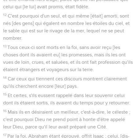
celui qui [le lui] avait promis, était fidèle.
12
C'est pourquoi d'un seul, et qui même [était] amorti, sont
nés [des gens] qui égalent en nombre les étoiles du ciel, et
le sable qui est sur le rivage de la mer, lequel ne se peut
nombrer.
13
Tous ceux-ci sont morts en la foi, sans avoir reçu [les
choses dont ils avaient eu] les promesses, mais ils les ont
vues de loin, crues, et saluées, et ils ont fait profession qu'ils
étaient étrangers et voyageurs sur la terre.
14
Car ceux qui tiennent ces discours montrent clairement
qu'ils cherchent encore [leur] pays.
15
Et certes, s'ils eussent rappelé dans leur souvenir celui
dont ils étaient sortis, ils avaient du temps pour y retourner.
16
Mais ils en désiraient un meilleur, c'est-à-dire, le céleste ;
c'est pourquoi Dieu ne prend point à honte d'être appelé
leur Dieu, parce qu'il leur avait préparé une Cité.
17
Par la foi, Abraham étant éprouvé, offrit Isaac ; celui, [dis-