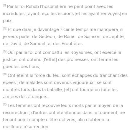
31
Par la foi Rahab l'hospitalière ne périt point avec les
incrédules ; ayant reçu les espions [et les ayant renvoyés] en
paix.
32
Et que dirai-je davantage ? car le temps me manquera, si
je veux parler de Gédéon, de Barac, de Samson, de Jephté,
de David, de Samuel, et des Prophètes,
33
Qui par la foi ont combattu les Royaumes, ont exercé la
justice, ont obtenu [l'effet] des promesses, ont fermé les
gueules des lions,
34
Ont éteint la force du feu, sont échappés du tranchant des
épées ; de malades sont devenus vigoureux ; se sont
montrés forts dans la bataille, [et] ont tourné en fuite les
armées des étrangers.
35
Les femmes ont recouvré leurs morts par le moyen de la
résurrection ; d'autres ont été étendus dans le tourment, ne
tenant point compte d'être délivrés, afin d'obtenir la
meilleure résurrection.