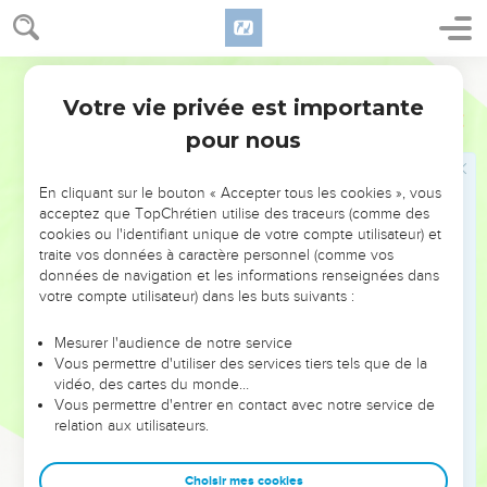
rémission.
Le sacrifice du Christ enlève les péchés
Martin
Votre vie privée est importante
23
Il a donc fallu que les choses qui représentaient celles qui
Hébreux
9
sont aux cieux, fussent purifiées par de telles choses, mais
pour nous
que les célestes le [soient] par des sacrifices plus excellents
que ceux-là.
En cliquant sur le bouton « Accepter tous les cookies », vous
acceptez que TopChrétien utilise des traceurs (comme des
24
Car Christ n'est point entré dans les lieux Saints faits de
cookies ou l'identifiant unique de votre compte utilisateur) et
main, qui étaient des figures correspondantes aux vrais, mais
traite vos données à caractère personnel (comme vos
il [est entré] au Ciel même, afin de comparaître maintenant
données de navigation et les informations renseignées dans
pour nous devant la face de Dieu.
votre compte utilisateur) dans les buts suivants :
25
Non qu'il s'offre plusieurs fois lui-même, ainsi que le
Mesurer l'audience de notre service
souverain Sacrificateur entre dans les lieux Saints chaque
Vous permettre d'utiliser des services tiers tels que de la
année avec un autre sang ;
vidéo, des cartes du monde…
Vous permettre d'entrer en contact avec notre service de
26
(Autrement il aurait fallu qu'il eût souffert plusieurs fois
relation aux utilisateurs.
depuis la fondation du monde) mais maintenant en la
consommation des siècles il a paru une seule fois pour
Choisir mes cookies