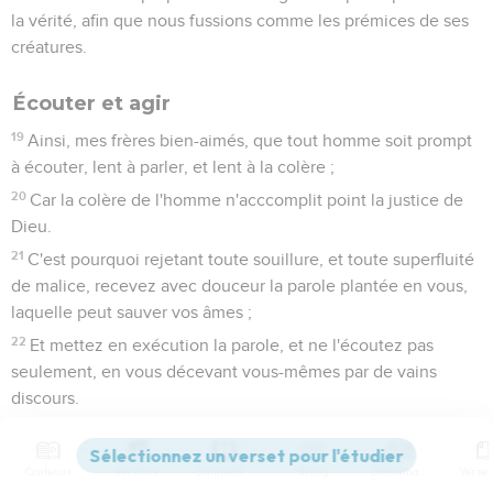
la vérité, afin que nous fussions comme les prémices de ses
créatures.
Écouter et agir
19
Ainsi, mes frères bien-aimés, que tout homme soit prompt
à écouter, lent à parler, et lent à la colère ;
20
Car la colère de l'homme n'acccomplit point la justice de
Dieu.
21
C'est pourquoi rejetant toute souillure, et toute superfluité
de malice, recevez avec douceur la parole plantée en vous,
laquelle peut sauver vos âmes ;
22
Et mettez en exécution la parole, et ne l'écoutez pas
seulement, en vous décevant vous-mêmes par de vains
discours.
23
Car si quelqu'un écoute la parole, et ne la met point en
exécution, il est semblable à un homme qui considère dans
Contenus
Versions
Commentaires
Strong
Dictionnaire
un miroir sa face naturelle ;