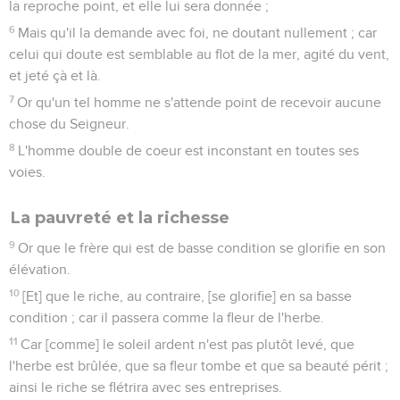
la reproche point, et elle lui sera donnée ;
6
Mais qu'il la demande avec foi, ne doutant nullement ; car
celui qui doute est semblable au flot de la mer, agité du vent,
et jeté çà et là.
7
Or qu'un tel homme ne s'attende point de recevoir aucune
chose du Seigneur.
8
L'homme double de coeur est inconstant en toutes ses
voies.
La pauvreté et la richesse
9
Or que le frère qui est de basse condition se glorifie en son
élévation.
10
[Et] que le riche, au contraire, [se glorifie] en sa basse
condition ; car il passera comme la fleur de l'herbe.
11
Car [comme] le soleil ardent n'est pas plutôt levé, que
l'herbe est brûlée, que sa fleur tombe et que sa beauté périt ;
ainsi le riche se flétrira avec ses entreprises.