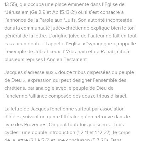
13.55), qui occupa une place éminente dans l’Eglise de
*Jérusalem (Ga 2.9 et Ac 15.13-21) où il s’est consacré à
l’annonce de la Parole aux *Juifs. Son autorité incontestée
dans la communauté judéo-chrétienne explique bien le ton
général de la lettre. L’origine juive de l’auteur ne fait en tout
cas aucun doute : il appelle l’Eglise « *synagogue », rappelle
l’exemple de Job et ceux d’*Abraham et de Rahab, cite à
plusieurs reprises l’Ancien Testament.
Jacques s’adresse aux « douze tribus dispersées du peuple
de Dieu », expression qui peut désigner l’ensemble des
chrétiens, par analogie avec le peuple de Dieu de
l’ancienne *alliance composée des douze tribus d’Israël.
La lettre de Jacques fonctionne surtout par association
d’idées, suivant un genre littéraire qu’on retrouve dans le
livre des Proverbes. On peut toutefois y discerner trois
cycles : une double introduction (1.2-11 et 1.12-27), le corps
de la lettre (2.1 à 5.6) et une conclusion (5.7-20). Dans