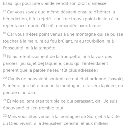
Esaü, qui pour une viande vendit son droit d'aînesse.
17
Car vous savez que même désirant ensuite d'hériter la
bénédiction, il fut rejeté : car il ne trouva point de lieu à la
repentance, quoiqu'il l'eût demandée avec larmes.
18
Car vous n'êtes point venus à une montagne qui se puisse
toucher à la main, ni au feu brûlant, ni au tourbillon, ni à
l'obscurité, ni à la tempête,
19
Ni au retentissement de la trompette, ni à la voix des
paroles, [au sujet de] laquelle, ceux qui l'entendaient
prièrent que la parole ne leur fût plus adressée ;
20
Car ils ne pouvaient soutenir ce qui était ordonné, [savoir],
Si même une bête touche la montagne, elle sera lapidée, ou
percée d'un dard.
21
Et Moïse, tant était terrible ce qui paraissait, dit : Je suis
épouvanté et j'en tremble tout.
22
Mais vous êtes venus à la montagne de Sion, et à la Cité
du Dieu vivant, à la Jérusalem céleste, et aux milliers