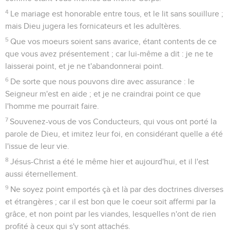
4
Le mariage est honorable entre tous, et le lit sans souillure ;
mais Dieu jugera les fornicateurs et les adultères.
5
Que vos moeurs soient sans avarice, étant contents de ce
que vous avez présentement ; car lui-même a dit : je ne te
laisserai point, et je ne t'abandonnerai point.
6
De sorte que nous pouvons dire avec assurance : le
Seigneur m'est en aide ; et je ne craindrai point ce que
l'homme me pourrait faire.
7
Souvenez-vous de vos Conducteurs, qui vous ont porté la
parole de Dieu, et imitez leur foi, en considérant quelle a été
l'issue de leur vie.
8
Jésus-Christ a été le même hier et aujourd'hui, et il l'est
aussi éternellement.
9
Ne soyez point emportés çà et là par des doctrines diverses
et étrangères ; car il est bon que le coeur soit affermi par la
grâce, et non point par les viandes, lesquelles n'ont de rien
profité à ceux qui s'y sont attachés.