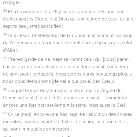
d'Anges,
23
Et à l'assemblée et à l'Eglise des premiers nés qui sont
écrits dans les Cieux, et à Dieu qui est le juge de tous, et aux
esprits des justes sanctifiés ;
24
Et à Jésus, le Médiateur de la nouvelle alliance, et au sang
de l'aspersion, qui prononce de meilleures choses que [celui]
d'Abel.
25
Prenez garde de ne mépriser point celui qui [vous] parle ;
car si ceux qui méprisaient celui qui [leur] parlait sur la terre,
ne sont point échappés, nous serons punis beaucoup plus, si
nous nous détournons [de celui qui parle] des Cieux ;
26
Duquel la voix ébranla alors la terre, mais à l'égard du
temps présent, il a fait cette promesse, disant : j'ébranlerai
encore une fois non seulement la terre, mais aussi le Ciel.
27
Or ce [mot], encore une fois, signifie l'abolition des choses
muables, comme ayant été faites [de main], afin que celles
qui sont immuables demeurent ;
28