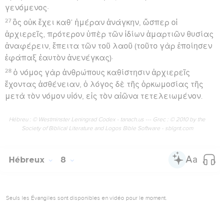
γενόμενος·
27
ὃς οὐκ ἔχει καθ’ ἡμέραν ἀνάγκην, ὥσπερ οἱ
ἀρχιερεῖς, πρότερον ὑπὲρ τῶν ἰδίων ἁμαρτιῶν θυσίας
ἀναφέρειν, ἔπειτα τῶν τοῦ λαοῦ (τοῦτο γὰρ ἐποίησεν
ἐφάπαξ ἑαυτὸν ἀνενέγκας)·
28
ὁ νόμος γὰρ ἀνθρώπους καθίστησιν ἀρχιερεῖς
ἔχοντας ἀσθένειαν, ὁ λόγος δὲ τῆς ὁρκωμοσίας τῆς
μετὰ τὸν νόμον υἱόν, εἰς τὸν αἰῶνα τετελειωμένον.
Hébreu : © Westminster Leningrad Codex - tanach.us --- Grec : © 2010 by the
Society of Biblical Literature and Logos Bible Software - sblgnt.com
Hébreux
8
Seuls les Évangiles sont disponibles en vidéo pour le moment.