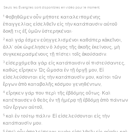
Seuls les Évangiles sont disponibles en vidéo pour le moment.
1
Φοβηθῶμεν οὖν μήποτε καταλειπομένης
ἐπαγγελίας εἰσελθεῖν εἰς τὴν κατάπαυσιν αὐτοῦ
δοκῇ τις ἐξ ὑμῶν ὑστερηκέναι·
2
καὶ γάρ ἐσμεν εὐηγγελισμένοι καθάπερ κἀκεῖνοι,
ἀλλ’ οὐκ ὠφέλησεν ὁ λόγος τῆς ἀκοῆς ἐκείνους, μὴ
συγκεκερασμένους τῇ πίστει τοῖς ἀκούσασιν.
3
εἰσερχόμεθα γὰρ εἰς κατάπαυσιν οἱ πιστεύσαντες,
καθὼς εἴρηκεν· Ὡς ὤμοσα ἐν τῇ ὀργῇ μου, Εἰ
εἰσελεύσονται εἰς τὴν κατάπαυσίν μου, καίτοι τῶν
ἔργων ἀπὸ καταβολῆς κόσμου γενηθέντων,
4
εἴρηκεν γάρ που περὶ τῆς ἑβδόμης οὕτως· Καὶ
κατέπαυσεν ὁ θεὸς ἐν τῇ ἡμέρᾳ τῇ ἑβδόμῃ ἀπὸ πάντων
τῶν ἔργων αὐτοῦ,
5
καὶ ἐν τούτῳ πάλιν· Εἰ εἰσελεύσονται εἰς τὴν
κατάπαυσίν μου.
6
ἐπεὶ οὖν ἀπολείπεται τινὰς εἰσελθεῖν εἰς αὐτήν, καὶ