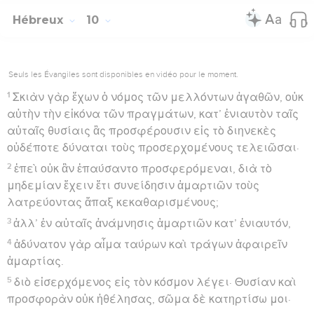
Hébreux
10
Seuls les Évangiles sont disponibles en vidéo pour le moment.
1
Σκιὰν γὰρ ἔχων ὁ νόμος τῶν μελλόντων ἀγαθῶν, οὐκ
αὐτὴν τὴν εἰκόνα τῶν πραγμάτων, κατ’ ἐνιαυτὸν ταῖς
αὐταῖς θυσίαις ἃς προσφέρουσιν εἰς τὸ διηνεκὲς
οὐδέποτε δύναται τοὺς προσερχομένους τελειῶσαι·
2
ἐπεὶ οὐκ ἂν ἐπαύσαντο προσφερόμεναι, διὰ τὸ
μηδεμίαν ἔχειν ἔτι συνείδησιν ἁμαρτιῶν τοὺς
λατρεύοντας ἅπαξ κεκαθαρισμένους;
3
ἀλλ’ ἐν αὐταῖς ἀνάμνησις ἁμαρτιῶν κατ’ ἐνιαυτόν,
4
ἀδύνατον γὰρ αἷμα ταύρων καὶ τράγων ἀφαιρεῖν
ἁμαρτίας.
5
διὸ εἰσερχόμενος εἰς τὸν κόσμον λέγει· Θυσίαν καὶ
προσφορὰν οὐκ ἠθέλησας, σῶμα δὲ κατηρτίσω μοι·