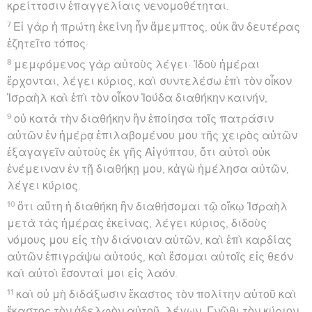
κρείττοσιν ἐπαγγελίαις νενομοθέτηται.
7
Εἰ γὰρ ἡ πρώτη ἐκείνη ἦν ἄμεμπτος, οὐκ ἂν δευτέρας
ἐζητεῖτο τόπος·
8
μεμφόμενος γὰρ αὐτοὺς λέγει· Ἰδοὺ ἡμέραι
ἔρχονται, λέγει κύριος, καὶ συντελέσω ἐπὶ τὸν οἶκον
Ἰσραὴλ καὶ ἐπὶ τὸν οἶκον Ἰούδα διαθήκην καινήν,
9
οὐ κατὰ τὴν διαθήκην ἣν ἐποίησα τοῖς πατράσιν
αὐτῶν ἐν ἡμέρᾳ ἐπιλαβομένου μου τῆς χειρὸς αὐτῶν
ἐξαγαγεῖν αὐτοὺς ἐκ γῆς Αἰγύπτου, ὅτι αὐτοὶ οὐκ
ἐνέμειναν ἐν τῇ διαθήκῃ μου, κἀγὼ ἠμέλησα αὐτῶν,
λέγει κύριος.
10
ὅτι αὕτη ἡ διαθήκη ἣν διαθήσομαι τῷ οἴκῳ Ἰσραὴλ
μετὰ τὰς ἡμέρας ἐκείνας, λέγει κύριος, διδοὺς
νόμους μου εἰς τὴν διάνοιαν αὐτῶν, καὶ ἐπὶ καρδίας
αὐτῶν ἐπιγράψω αὐτούς, καὶ ἔσομαι αὐτοῖς εἰς θεόν
καὶ αὐτοὶ ἔσονταί μοι εἰς λαόν.
11
καὶ οὐ μὴ διδάξωσιν ἕκαστος τὸν πολίτην αὐτοῦ καὶ
ἕκαστος τὸν ἀδελφὸν αὐτοῦ, λέγων· Γνῶθι τὸν κύριον,