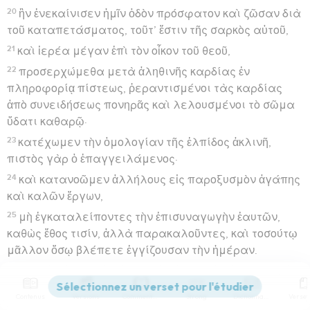
20
ἣν ἐνεκαίνισεν ἡμῖν ὁδὸν πρόσφατον καὶ ζῶσαν διὰ
τοῦ καταπετάσματος, τοῦτ’ ἔστιν τῆς σαρκὸς αὐτοῦ,
21
καὶ ἱερέα μέγαν ἐπὶ τὸν οἶκον τοῦ θεοῦ,
22
προσερχώμεθα μετὰ ἀληθινῆς καρδίας ἐν
πληροφορίᾳ πίστεως, ῥεραντισμένοι τὰς καρδίας
ἀπὸ συνειδήσεως πονηρᾶς καὶ λελουσμένοι τὸ σῶμα
ὕδατι καθαρῷ·
23
κατέχωμεν τὴν ὁμολογίαν τῆς ἐλπίδος ἀκλινῆ,
πιστὸς γὰρ ὁ ἐπαγγειλάμενος·
24
καὶ κατανοῶμεν ἀλλήλους εἰς παροξυσμὸν ἀγάπης
καὶ καλῶν ἔργων,
25
μὴ ἐγκαταλείποντες τὴν ἐπισυναγωγὴν ἑαυτῶν,
καθὼς ἔθος τισίν, ἀλλὰ παρακαλοῦντες, καὶ τοσούτῳ
μᾶλλον ὅσῳ βλέπετε ἐγγίζουσαν τὴν ἡμέραν.
26
Ἑκουσίως γὰρ ἁμαρτανόντων ἡμῶν μετὰ τὸ λαβεῖν
τὴν ἐπίγνωσιν τῆς ἀληθείας, οὐκέτι περὶ ἁμαρτιῶν
Contenus
Versions
Commentaires
Strong
Dictionnaire
ἀπολείπεται θυσία,