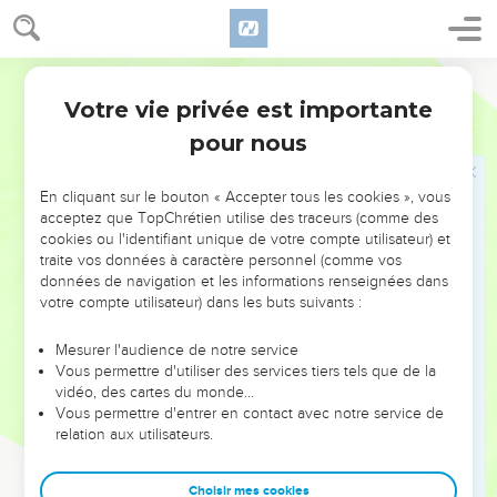
καλεῖν,
12
λέγων· Ἀπαγγελῶ τὸ ὄνομά σου τοῖς ἀδελφοῖς μου,
Hébreu / Grec - Texte original
ἐν μέσῳ ἐκκλησίας ὑμνήσω σε·
Votre vie privée est importante
Hébreux
2
13
καὶ πάλιν· Ἐγὼ ἔσομαι πεποιθὼς ἐπ’ αὐτῷ· καὶ
pour nous
πάλιν· Ἰδοὺ ἐγὼ καὶ τὰ παιδία ἅ μοι ἔδωκεν ὁ θεός.
14
Ἐπεὶ οὖν τὰ παιδία κεκοινώνηκεν αἵματος καὶ
En cliquant sur le bouton « Accepter tous les cookies », vous
σαρκός, καὶ αὐτὸς παραπλησίως μετέσχεν τῶν
acceptez que TopChrétien utilise des traceurs (comme des
αὐτῶν, ἵνα διὰ τοῦ θανάτου καταργήσῃ τὸν τὸ κράτος
cookies ou l'identifiant unique de votre compte utilisateur) et
ἔχοντα τοῦ θανάτου, τοῦτ’ ἔστι τὸν διάβολον,
traite vos données à caractère personnel (comme vos
données de navigation et les informations renseignées dans
15
καὶ ἀπαλλάξῃ τούτους, ὅσοι φόβῳ θανάτου διὰ
votre compte utilisateur) dans les buts suivants :
παντὸς τοῦ ζῆν ἔνοχοι ἦσαν δουλείας.
16
οὐ γὰρ δήπου ἀγγέλων ἐπιλαμβάνεται, ἀλλὰ
Mesurer l'audience de notre service
Vous permettre d'utiliser des services tiers tels que de la
σπέρματος Ἀβραὰμ ἐπιλαμβάνεται.
vidéo, des cartes du monde…
17
ὅθεν ὤφειλεν κατὰ πάντα τοῖς ἀδελφοῖς
Vous permettre d'entrer en contact avec notre service de
relation aux utilisateurs.
ὁμοιωθῆναι, ἵνα ἐλεήμων γένηται καὶ πιστὸς
ἀρχιερεὺς τὰ πρὸς τὸν θεόν, εἰς τὸ ἱλάσκεσθαι τὰς
ἁμαρτίας τοῦ λαοῦ·
Choisir mes cookies