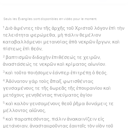
Seuls les Évangiles sont disponibles en vidéo pour le moment.
1
Διὸ ἀφέντες τὸν τῆς ἀρχῆς τοῦ Χριστοῦ λόγον ἐπὶ τὴν
τελειότητα φερώμεθα, μὴ πάλιν θεμέλιον
καταβαλλόμενοι μετανοίας ἀπὸ νεκρῶν ἔργων, καὶ
πίστεως ἐπὶ θεόν,
2
βαπτισμῶν διδαχὴν ἐπιθέσεώς τε χειρῶν,
ἀναστάσεώς τε νεκρῶν καὶ κρίματος αἰωνίου.
3
καὶ τοῦτο ποιήσομεν ἐάνπερ ἐπιτρέπῃ ὁ θεός.
4
Ἀδύνατον γὰρ τοὺς ἅπαξ φωτισθέντας
γευσαμένους τε τῆς δωρεᾶς τῆς ἐπουρανίου καὶ
μετόχους γενηθέντας πνεύματος ἁγίου
5
καὶ καλὸν γευσαμένους θεοῦ ῥῆμα δυνάμεις τε
μέλλοντος αἰῶνος,
6
καὶ παραπεσόντας, πάλιν ἀνακαινίζειν εἰς
μετάνοιαν, ἀνασταυροῦντας ἑαυτοῖς τὸν υἱὸν τοῦ