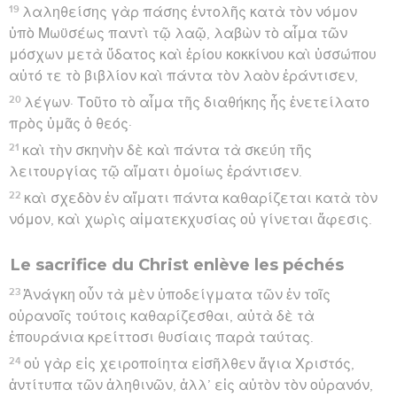
19
λαληθείσης γὰρ πάσης ἐντολῆς κατὰ τὸν νόμον
ὑπὸ Μωϋσέως παντὶ τῷ λαῷ, λαβὼν τὸ αἷμα τῶν
μόσχων μετὰ ὕδατος καὶ ἐρίου κοκκίνου καὶ ὑσσώπου
αὐτό τε τὸ βιβλίον καὶ πάντα τὸν λαὸν ἐράντισεν,
20
λέγων· Τοῦτο τὸ αἷμα τῆς διαθήκης ἧς ἐνετείλατο
πρὸς ὑμᾶς ὁ θεός·
21
καὶ τὴν σκηνὴν δὲ καὶ πάντα τὰ σκεύη τῆς
λειτουργίας τῷ αἵματι ὁμοίως ἐράντισεν.
22
καὶ σχεδὸν ἐν αἵματι πάντα καθαρίζεται κατὰ τὸν
νόμον, καὶ χωρὶς αἱματεκχυσίας οὐ γίνεται ἄφεσις.
Le sacrifice du Christ enlève les péchés
23
Ἀνάγκη οὖν τὰ μὲν ὑποδείγματα τῶν ἐν τοῖς
οὐρανοῖς τούτοις καθαρίζεσθαι, αὐτὰ δὲ τὰ
ἐπουράνια κρείττοσι θυσίαις παρὰ ταύτας.
24
οὐ γὰρ εἰς χειροποίητα εἰσῆλθεν ἅγια Χριστός,
ἀντίτυπα τῶν ἀληθινῶν, ἀλλ’ εἰς αὐτὸν τὸν οὐρανόν,