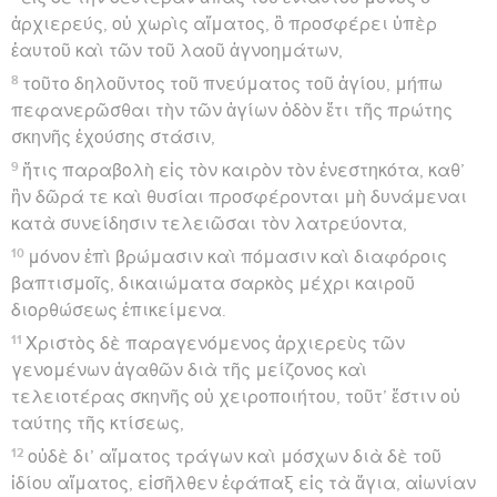
ἀρχιερεύς, οὐ χωρὶς αἵματος, ὃ προσφέρει ὑπὲρ
ἑαυτοῦ καὶ τῶν τοῦ λαοῦ ἀγνοημάτων,
8
τοῦτο δηλοῦντος τοῦ πνεύματος τοῦ ἁγίου, μήπω
πεφανερῶσθαι τὴν τῶν ἁγίων ὁδὸν ἔτι τῆς πρώτης
σκηνῆς ἐχούσης στάσιν,
9
ἥτις παραβολὴ εἰς τὸν καιρὸν τὸν ἐνεστηκότα, καθ’
ἣν δῶρά τε καὶ θυσίαι προσφέρονται μὴ δυνάμεναι
κατὰ συνείδησιν τελειῶσαι τὸν λατρεύοντα,
10
μόνον ἐπὶ βρώμασιν καὶ πόμασιν καὶ διαφόροις
βαπτισμοῖς, δικαιώματα σαρκὸς μέχρι καιροῦ
διορθώσεως ἐπικείμενα.
11
Χριστὸς δὲ παραγενόμενος ἀρχιερεὺς τῶν
γενομένων ἀγαθῶν διὰ τῆς μείζονος καὶ
τελειοτέρας σκηνῆς οὐ χειροποιήτου, τοῦτ’ ἔστιν οὐ
ταύτης τῆς κτίσεως,
12
οὐδὲ δι’ αἵματος τράγων καὶ μόσχων διὰ δὲ τοῦ
ἰδίου αἵματος, εἰσῆλθεν ἐφάπαξ εἰς τὰ ἅγια, αἰωνίαν