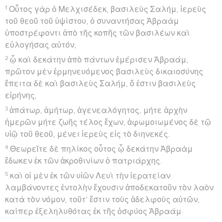
1
Οὗτος γὰρ ὁ Μελχισέδεκ, βασιλεὺς Σαλήμ, ἱερεὺς
τοῦ θεοῦ τοῦ ὑψίστου, ὁ συναντήσας Ἀβραὰμ
ὑποστρέφοντι ἀπὸ τῆς κοπῆς τῶν βασιλέων καὶ
εὐλογήσας αὐτόν,
2
ᾧ καὶ δεκάτην ἀπὸ πάντων ἐμέρισεν Ἀβραάμ,
πρῶτον μὲν ἑρμηνευόμενος βασιλεὺς δικαιοσύνης
ἔπειτα δὲ καὶ βασιλεὺς Σαλήμ, ὅ ἐστιν βασιλεὺς
εἰρήνης,
3
ἀπάτωρ, ἀμήτωρ, ἀγενεαλόγητος, μήτε ἀρχὴν
ἡμερῶν μήτε ζωῆς τέλος ἔχων, ἀφωμοιωμένος δὲ τῷ
υἱῷ τοῦ θεοῦ, μένει ἱερεὺς εἰς τὸ διηνεκές.
4
Θεωρεῖτε δὲ πηλίκος οὗτος ᾧ δεκάτην Ἀβραὰμ
ἔδωκεν ἐκ τῶν ἀκροθινίων ὁ πατριάρχης.
5
καὶ οἱ μὲν ἐκ τῶν υἱῶν Λευὶ τὴν ἱερατείαν
λαμβάνοντες ἐντολὴν ἔχουσιν ἀποδεκατοῦν τὸν λαὸν
κατὰ τὸν νόμον, τοῦτ’ ἔστιν τοὺς ἀδελφοὺς αὐτῶν,
καίπερ ἐξεληλυθότας ἐκ τῆς ὀσφύος Ἀβραάμ·