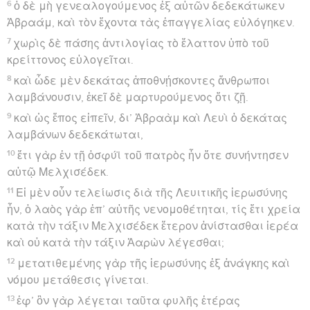
6
ὁ δὲ μὴ γενεαλογούμενος ἐξ αὐτῶν δεδεκάτωκεν
Ἀβραάμ, καὶ τὸν ἔχοντα τὰς ἐπαγγελίας εὐλόγηκεν.
7
χωρὶς δὲ πάσης ἀντιλογίας τὸ ἔλαττον ὑπὸ τοῦ
κρείττονος εὐλογεῖται.
8
καὶ ὧδε μὲν δεκάτας ἀποθνῄσκοντες ἄνθρωποι
λαμβάνουσιν, ἐκεῖ δὲ μαρτυρούμενος ὅτι ζῇ.
9
καὶ ὡς ἔπος εἰπεῖν, δι’ Ἀβραὰμ καὶ Λευὶ ὁ δεκάτας
λαμβάνων δεδεκάτωται,
10
ἔτι γὰρ ἐν τῇ ὀσφύϊ τοῦ πατρὸς ἦν ὅτε συνήντησεν
αὐτῷ Μελχισέδεκ.
11
Εἰ μὲν οὖν τελείωσις διὰ τῆς Λευιτικῆς ἱερωσύνης
ἦν, ὁ λαὸς γὰρ ἐπ’ αὐτῆς νενομοθέτηται, τίς ἔτι χρεία
κατὰ τὴν τάξιν Μελχισέδεκ ἕτερον ἀνίστασθαι ἱερέα
καὶ οὐ κατὰ τὴν τάξιν Ἀαρὼν λέγεσθαι;
12
μετατιθεμένης γὰρ τῆς ἱερωσύνης ἐξ ἀνάγκης καὶ
νόμου μετάθεσις γίνεται.
13
ἐφ’ ὃν γὰρ λέγεται ταῦτα φυλῆς ἑτέρας