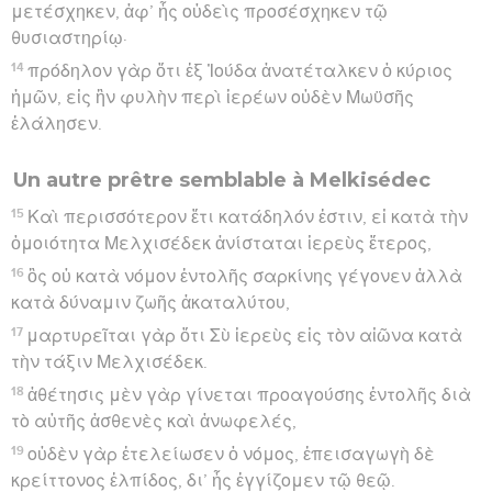
μετέσχηκεν, ἀφ’ ἧς οὐδεὶς προσέσχηκεν τῷ
θυσιαστηρίῳ·
14
πρόδηλον γὰρ ὅτι ἐξ Ἰούδα ἀνατέταλκεν ὁ κύριος
ἡμῶν, εἰς ἣν φυλὴν περὶ ἱερέων οὐδὲν Μωϋσῆς
ἐλάλησεν.
Un autre prêtre semblable à Melkisédec
15
Καὶ περισσότερον ἔτι κατάδηλόν ἐστιν, εἰ κατὰ τὴν
ὁμοιότητα Μελχισέδεκ ἀνίσταται ἱερεὺς ἕτερος,
16
ὃς οὐ κατὰ νόμον ἐντολῆς σαρκίνης γέγονεν ἀλλὰ
κατὰ δύναμιν ζωῆς ἀκαταλύτου,
17
μαρτυρεῖται γὰρ ὅτι Σὺ ἱερεὺς εἰς τὸν αἰῶνα κατὰ
τὴν τάξιν Μελχισέδεκ.
18
ἀθέτησις μὲν γὰρ γίνεται προαγούσης ἐντολῆς διὰ
τὸ αὐτῆς ἀσθενὲς καὶ ἀνωφελές,
19
οὐδὲν γὰρ ἐτελείωσεν ὁ νόμος, ἐπεισαγωγὴ δὲ
κρείττονος ἐλπίδος, δι’ ἧς ἐγγίζομεν τῷ θεῷ.