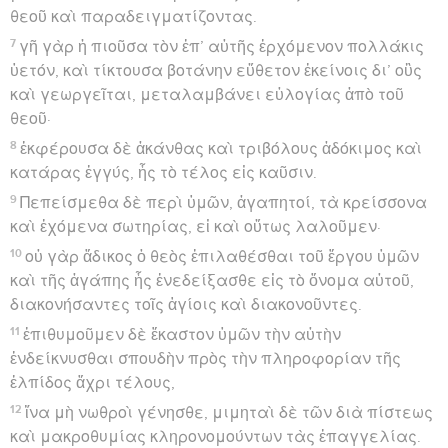
θεοῦ καὶ παραδειγματίζοντας.
7
γῆ γὰρ ἡ πιοῦσα τὸν ἐπ’ αὐτῆς ἐρχόμενον πολλάκις
ὑετόν, καὶ τίκτουσα βοτάνην εὔθετον ἐκείνοις δι’ οὓς
καὶ γεωργεῖται, μεταλαμβάνει εὐλογίας ἀπὸ τοῦ
θεοῦ·
8
ἐκφέρουσα δὲ ἀκάνθας καὶ τριβόλους ἀδόκιμος καὶ
κατάρας ἐγγύς, ἧς τὸ τέλος εἰς καῦσιν.
9
Πεπείσμεθα δὲ περὶ ὑμῶν, ἀγαπητοί, τὰ κρείσσονα
καὶ ἐχόμενα σωτηρίας, εἰ καὶ οὕτως λαλοῦμεν·
10
οὐ γὰρ ἄδικος ὁ θεὸς ἐπιλαθέσθαι τοῦ ἔργου ὑμῶν
καὶ τῆς ἀγάπης ἧς ἐνεδείξασθε εἰς τὸ ὄνομα αὐτοῦ,
διακονήσαντες τοῖς ἁγίοις καὶ διακονοῦντες.
11
ἐπιθυμοῦμεν δὲ ἕκαστον ὑμῶν τὴν αὐτὴν
ἐνδείκνυσθαι σπουδὴν πρὸς τὴν πληροφορίαν τῆς
ἐλπίδος ἄχρι τέλους,
12
ἵνα μὴ νωθροὶ γένησθε, μιμηταὶ δὲ τῶν διὰ πίστεως
καὶ μακροθυμίας κληρονομούντων τὰς ἐπαγγελίας.