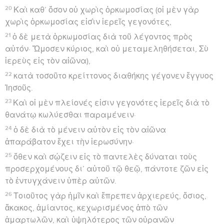
20
Καὶ καθ’ ὅσον οὐ χωρὶς ὁρκωμοσίας (οἱ μὲν γὰρ
χωρὶς ὁρκωμοσίας εἰσὶν ἱερεῖς γεγονότες,
21
ὁ δὲ μετὰ ὁρκωμοσίας διὰ τοῦ λέγοντος πρὸς
αὐτόν· Ὤμοσεν κύριος, καὶ οὐ μεταμεληθήσεται, Σὺ
ἱερεὺς εἰς τὸν αἰῶνα),
22
κατὰ τοσοῦτο κρείττονος διαθήκης γέγονεν ἔγγυος
Ἰησοῦς.
23
Καὶ οἱ μὲν πλείονές εἰσιν γεγονότες ἱερεῖς διὰ τὸ
θανάτῳ κωλύεσθαι παραμένειν·
24
ὁ δὲ διὰ τὸ μένειν αὐτὸν εἰς τὸν αἰῶνα
ἀπαράβατον ἔχει τὴν ἱερωσύνην·
25
ὅθεν καὶ σῴζειν εἰς τὸ παντελὲς δύναται τοὺς
προσερχομένους δι’ αὐτοῦ τῷ θεῷ, πάντοτε ζῶν εἰς
τὸ ἐντυγχάνειν ὑπὲρ αὐτῶν.
26
Τοιοῦτος γὰρ ἡμῖν καὶ ἔπρεπεν ἀρχιερεύς, ὅσιος,
ἄκακος, ἀμίαντος, κεχωρισμένος ἀπὸ τῶν
ἁμαρτωλῶν, καὶ ὑψηλότερος τῶν οὐρανῶν