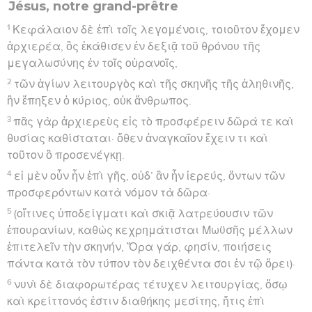
Jésus, notre grand-prêtre
1
Κεφάλαιον δὲ ἐπὶ τοῖς λεγομένοις, τοιοῦτον ἔχομεν
ἀρχιερέα, ὃς ἐκάθισεν ἐν δεξιᾷ τοῦ θρόνου τῆς
μεγαλωσύνης ἐν τοῖς οὐρανοῖς,
2
τῶν ἁγίων λειτουργὸς καὶ τῆς σκηνῆς τῆς ἀληθινῆς,
ἣν ἔπηξεν ὁ κύριος, οὐκ ἄνθρωπος.
3
πᾶς γὰρ ἀρχιερεὺς εἰς τὸ προσφέρειν δῶρά τε καὶ
θυσίας καθίσταται· ὅθεν ἀναγκαῖον ἔχειν τι καὶ
τοῦτον ὃ προσενέγκῃ.
4
εἰ μὲν οὖν ἦν ἐπὶ γῆς, οὐδ’ ἂν ἦν ἱερεύς, ὄντων τῶν
προσφερόντων κατὰ νόμον τὰ δῶρα·
5
(οἵτινες ὑποδείγματι καὶ σκιᾷ λατρεύουσιν τῶν
ἐπουρανίων, καθὼς κεχρημάτισται Μωϋσῆς μέλλων
ἐπιτελεῖν τὴν σκηνήν, Ὅρα γάρ, φησίν, ποιήσεις
πάντα κατὰ τὸν τύπον τὸν δειχθέντα σοι ἐν τῷ ὄρει)·
6
νυνὶ δὲ διαφορωτέρας τέτυχεν λειτουργίας, ὅσῳ
καὶ κρείττονός ἐστιν διαθήκης μεσίτης, ἥτις ἐπὶ