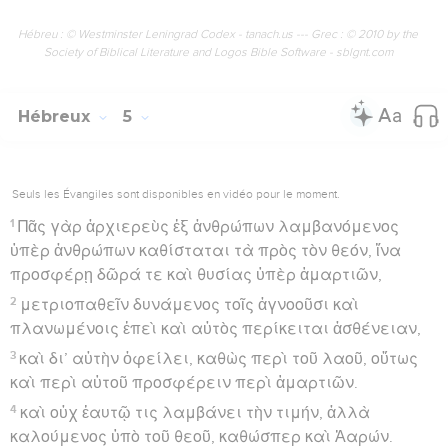
Hébreu : © Westminster Leningrad Codex - tanach.us --- Grec : © 2010 by the
Society of Biblical Literature and Logos Bible Software - sblgnt.com
Hébreux
5
Seuls les Évangiles sont disponibles en vidéo pour le moment.
1
Πᾶς γὰρ ἀρχιερεὺς ἐξ ἀνθρώπων λαμβανόμενος
ὑπὲρ ἀνθρώπων καθίσταται τὰ πρὸς τὸν θεόν, ἵνα
προσφέρῃ δῶρά τε καὶ θυσίας ὑπὲρ ἁμαρτιῶν,
2
μετριοπαθεῖν δυνάμενος τοῖς ἀγνοοῦσι καὶ
πλανωμένοις ἐπεὶ καὶ αὐτὸς περίκειται ἀσθένειαν,
3
καὶ δι’ αὐτὴν ὀφείλει, καθὼς περὶ τοῦ λαοῦ, οὕτως
καὶ περὶ αὑτοῦ προσφέρειν περὶ ἁμαρτιῶν.
4
καὶ οὐχ ἑαυτῷ τις λαμβάνει τὴν τιμήν, ἀλλὰ
καλούμενος ὑπὸ τοῦ θεοῦ, καθώσπερ καὶ Ἀαρών.