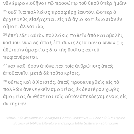
νῦν ἐμφανισθῆναι τῷ προσώπῳ τοῦ θεοῦ ὑπὲρ ἡμῶν·
25
οὐδ’ ἵνα πολλάκις προσφέρῃ ἑαυτόν, ὥσπερ ὁ
ἀρχιερεὺς εἰσέρχεται εἰς τὰ ἅγια κατ’ ἐνιαυτὸν ἐν
αἵματι ἀλλοτρίῳ,
26
ἐπεὶ ἔδει αὐτὸν πολλάκις παθεῖν ἀπὸ καταβολῆς
κόσμου· νυνὶ δὲ ἅπαξ ἐπὶ συντελείᾳ τῶν αἰώνων εἰς
ἀθέτησιν ἁμαρτίας διὰ τῆς θυσίας αὐτοῦ
πεφανέρωται.
27
καὶ καθ’ ὅσον ἀπόκειται τοῖς ἀνθρώποις ἅπαξ
ἀποθανεῖν, μετὰ δὲ τοῦτο κρίσις,
28
οὕτως καὶ ὁ Χριστός, ἅπαξ προσενεχθεὶς εἰς τὸ
πολλῶν ἀνενεγκεῖν ἁμαρτίας, ἐκ δευτέρου χωρὶς
ἁμαρτίας ὀφθήσεται τοῖς αὐτὸν ἀπεκδεχομένοις εἰς
σωτηρίαν.
Hébreu : © Westminster Leningrad Codex - tanach.us --- Grec : © 2010 by the
Society of Biblical Literature and Logos Bible Software - sblgnt.com