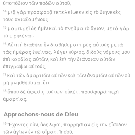
ὑποπόδιον τῶν ποδῶν αὐτοῦ,
14
μιᾷ γὰρ προσφορᾷ τετελείωκεν εἰς τὸ διηνεκὲς
τοὺς ἁγιαζομένους.
15
μαρτυρεῖ δὲ ἡμῖν καὶ τὸ πνεῦμα τὸ ἅγιον, μετὰ γὰρ
τὸ εἰρηκέναι·
16
Αὕτη ἡ διαθήκη ἣν διαθήσομαι πρὸς αὐτοὺς μετὰ
τὰς ἡμέρας ἐκείνας, λέγει κύριος, διδοὺς νόμους μου
ἐπὶ καρδίας αὐτῶν, καὶ ἐπὶ τὴν διάνοιαν αὐτῶν
ἐπιγράψω αὐτούς,
17
καὶ τῶν ἁμαρτιῶν αὐτῶν καὶ τῶν ἀνομιῶν αὐτῶν οὐ
μὴ μνησθήσομαι ἔτι·
18
ὅπου δὲ ἄφεσις τούτων, οὐκέτι προσφορὰ περὶ
ἁμαρτίας.
Approchons-nous de Dieu
19
Ἔχοντες οὖν, ἀδελφοί, παρρησίαν εἰς τὴν εἴσοδον
τῶν ἁγίων ἐν τῷ αἵματι Ἰησοῦ,