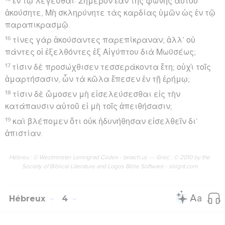
ἐν τῷ λέγεσθαι· Σήμερον ἐὰν τῆς φωνῆς αὐτοῦ
ἀκούσητε, Μὴ σκληρύνητε τὰς καρδίας ὑμῶν ὡς ἐν τῷ
παραπικρασμῷ.
16
τίνες γὰρ ἀκούσαντες παρεπίκραναν; ἀλλ’ οὐ
πάντες οἱ ἐξελθόντες ἐξ Αἰγύπτου διὰ Μωϋσέως;
17
τίσιν δὲ προσώχθισεν τεσσεράκοντα ἔτη; οὐχὶ τοῖς
ἁμαρτήσασιν, ὧν τὰ κῶλα ἔπεσεν ἐν τῇ ἐρήμῳ;
18
τίσιν δὲ ὤμοσεν μὴ εἰσελεύσεσθαι εἰς τὴν
κατάπαυσιν αὐτοῦ εἰ μὴ τοῖς ἀπειθήσασιν;
19
καὶ βλέπομεν ὅτι οὐκ ἠδυνήθησαν εἰσελθεῖν δι’
ἀπιστίαν.
Hébreu : © Westminster Leningrad Codex - tanach.us --- Grec : © 2010 by the
Society of Biblical Literature and Logos Bible Software - sblgnt.com
Hébreux
4