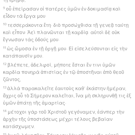
9
οὗ ἐπείρασαν οἱ πατέρες ὑμῶν ἐν δοκιμασίᾳ καὶ
εἶδον τὰ ἔργα μου
10
τεσσεράκοντα ἔτη· διὸ προσώχθισα τῇ γενεᾷ ταύτῃ
καὶ εἶπον· Ἀεὶ πλανῶνται τῇ καρδίᾳ· αὐτοὶ δὲ οὐκ
ἔγνωσαν τὰς ὁδούς μου·
11
ὡς ὤμοσα ἐν τῇ ὀργῇ μου· Εἰ εἰσελεύσονται εἰς τὴν
κατάπαυσίν μου.
12
βλέπετε, ἀδελφοί, μήποτε ἔσται ἔν τινι ὑμῶν
καρδία πονηρὰ ἀπιστίας ἐν τῷ ἀποστῆναι ἀπὸ θεοῦ
ζῶντος,
13
ἀλλὰ παρακαλεῖτε ἑαυτοὺς καθ’ ἑκάστην ἡμέραν,
ἄχρις οὗ τὸ Σήμερον καλεῖται, ἵνα μὴ σκληρυνθῇ τις ἐξ
ὑμῶν ἀπάτῃ τῆς ἁμαρτίας·
14
μέτοχοι γὰρ τοῦ Χριστοῦ γεγόναμεν, ἐάνπερ τὴν
ἀρχὴν τῆς ὑποστάσεως μέχρι τέλους βεβαίαν
κατάσχωμεν.
15