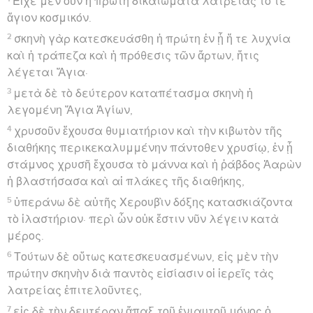
Εἶχε μὲν οὖν ἡ πρώτη δικαιώματα λατρείας τό τε
ἅγιον κοσμικόν.
2
σκηνὴ γὰρ κατεσκευάσθη ἡ πρώτη ἐν ᾗ ἥ τε λυχνία
καὶ ἡ τράπεζα καὶ ἡ πρόθεσις τῶν ἄρτων, ἥτις
λέγεται Ἅγια·
3
μετὰ δὲ τὸ δεύτερον καταπέτασμα σκηνὴ ἡ
λεγομένη Ἅγια Ἁγίων,
4
χρυσοῦν ἔχουσα θυμιατήριον καὶ τὴν κιβωτὸν τῆς
διαθήκης περικεκαλυμμένην πάντοθεν χρυσίῳ, ἐν ᾗ
στάμνος χρυσῆ ἔχουσα τὸ μάννα καὶ ἡ ῥάβδος Ἀαρὼν
ἡ βλαστήσασα καὶ αἱ πλάκες τῆς διαθήκης,
5
ὑπεράνω δὲ αὐτῆς Χερουβὶν δόξης κατασκιάζοντα
τὸ ἱλαστήριον· περὶ ὧν οὐκ ἔστιν νῦν λέγειν κατὰ
μέρος.
6
Τούτων δὲ οὕτως κατεσκευασμένων, εἰς μὲν τὴν
πρώτην σκηνὴν διὰ παντὸς εἰσίασιν οἱ ἱερεῖς τὰς
λατρείας ἐπιτελοῦντες,
7
εἰς δὲ τὴν δευτέραν ἅπαξ τοῦ ἐνιαυτοῦ μόνος ὁ