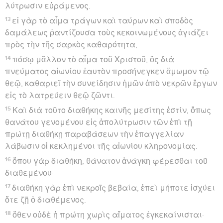
λύτρωσιν εὑράμενος.
13
εἰ γὰρ τὸ αἷμα τράγων καὶ ταύρων καὶ σποδὸς
δαμάλεως ῥαντίζουσα τοὺς κεκοινωμένους ἁγιάζει
πρὸς τὴν τῆς σαρκὸς καθαρότητα,
14
πόσῳ μᾶλλον τὸ αἷμα τοῦ Χριστοῦ, ὃς διὰ
πνεύματος αἰωνίου ἑαυτὸν προσήνεγκεν ἄμωμον τῷ
θεῷ, καθαριεῖ τὴν συνείδησιν ἡμῶν ἀπὸ νεκρῶν ἔργων
εἰς τὸ λατρεύειν θεῷ ζῶντι.
15
Καὶ διὰ τοῦτο διαθήκης καινῆς μεσίτης ἐστίν, ὅπως
θανάτου γενομένου εἰς ἀπολύτρωσιν τῶν ἐπὶ τῇ
πρώτῃ διαθήκῃ παραβάσεων τὴν ἐπαγγελίαν
λάβωσιν οἱ κεκλημένοι τῆς αἰωνίου κληρονομίας.
16
ὅπου γὰρ διαθήκη, θάνατον ἀνάγκη φέρεσθαι τοῦ
διαθεμένου·
17
διαθήκη γὰρ ἐπὶ νεκροῖς βεβαία, ἐπεὶ μήποτε ἰσχύει
ὅτε ζῇ ὁ διαθέμενος.
18
ὅθεν οὐδὲ ἡ πρώτη χωρὶς αἵματος ἐγκεκαίνισται·