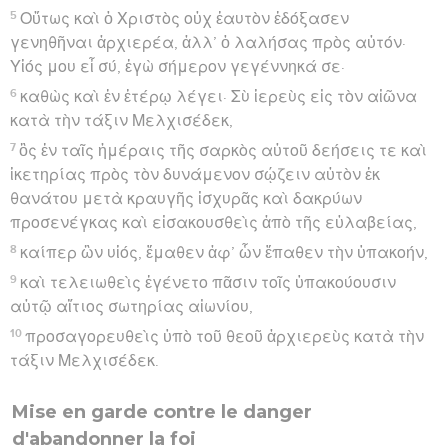
5
Οὕτως καὶ ὁ Χριστὸς οὐχ ἑαυτὸν ἐδόξασεν
γενηθῆναι ἀρχιερέα, ἀλλ’ ὁ λαλήσας πρὸς αὐτόν·
Υἱός μου εἶ σύ, ἐγὼ σήμερον γεγέννηκά σε·
6
καθὼς καὶ ἐν ἑτέρῳ λέγει· Σὺ ἱερεὺς εἰς τὸν αἰῶνα
κατὰ τὴν τάξιν Μελχισέδεκ,
7
ὃς ἐν ταῖς ἡμέραις τῆς σαρκὸς αὐτοῦ δεήσεις τε καὶ
ἱκετηρίας πρὸς τὸν δυνάμενον σῴζειν αὐτὸν ἐκ
θανάτου μετὰ κραυγῆς ἰσχυρᾶς καὶ δακρύων
προσενέγκας καὶ εἰσακουσθεὶς ἀπὸ τῆς εὐλαβείας,
8
καίπερ ὢν υἱός, ἔμαθεν ἀφ’ ὧν ἔπαθεν τὴν ὑπακοήν,
9
καὶ τελειωθεὶς ἐγένετο πᾶσιν τοῖς ὑπακούουσιν
αὐτῷ αἴτιος σωτηρίας αἰωνίου,
10
προσαγορευθεὶς ὑπὸ τοῦ θεοῦ ἀρχιερεὺς κατὰ τὴν
τάξιν Μελχισέδεκ.
Mise en garde contre le danger
d'abandonner la foi