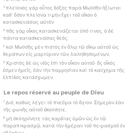
3
πλείονος γὰρ οὗτος δόξης παρὰ Μωϋσῆν ἠξίωται
καθ’ ὅσον πλείονα τιμὴν ἔχει τοῦ οἴκου ὁ
κατασκευάσας αὐτόν·
4
πᾶς γὰρ οἶκος κατασκευάζεται ὑπό τινος, ὁ δὲ
πάντα κατασκευάσας θεός.
5
καὶ Μωϋσῆς μὲν πιστὸς ἐν ὅλῳ τῷ οἴκῳ αὐτοῦ ὡς
θεράπων εἰς μαρτύριον τῶν λαληθησομένων,
6
Χριστὸς δὲ ὡς υἱὸς ἐπὶ τὸν οἶκον αὐτοῦ· ὅς οἶκός
ἐσμεν ἡμεῖς, ἐὰν τὴν παρρησίαν καὶ τὸ καύχημα τῆς
ἐλπίδος κατάσχωμεν.
Le repos réservé au peuple de Dieu
7
Διό, καθὼς λέγει τὸ πνεῦμα τὸ ἅγιον· Σήμερον ἐὰν
τῆς φωνῆς αὐτοῦ ἀκούσητε,
8
μὴ σκληρύνητε τὰς καρδίας ὑμῶν ὡς ἐν τῷ
παραπικρασμῷ, κατὰ τὴν ἡμέραν τοῦ πειρασμοῦ ἐν
τῇ ἐρήμῳ,