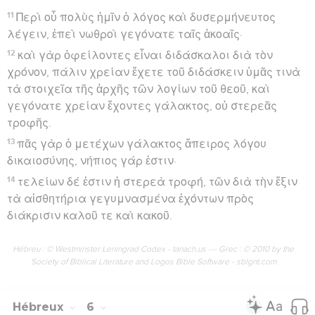
11
Περὶ οὗ πολὺς ἡμῖν ὁ λόγος καὶ δυσερμήνευτος
λέγειν, ἐπεὶ νωθροὶ γεγόνατε ταῖς ἀκοαῖς·
12
καὶ γὰρ ὀφείλοντες εἶναι διδάσκαλοι διὰ τὸν
χρόνον, πάλιν χρείαν ἔχετε τοῦ διδάσκειν ὑμᾶς τινὰ
τὰ στοιχεῖα τῆς ἀρχῆς τῶν λογίων τοῦ θεοῦ, καὶ
γεγόνατε χρείαν ἔχοντες γάλακτος, οὐ στερεᾶς
τροφῆς.
13
πᾶς γὰρ ὁ μετέχων γάλακτος ἄπειρος λόγου
δικαιοσύνης, νήπιος γάρ ἐστιν·
14
τελείων δέ ἐστιν ἡ στερεὰ τροφή, τῶν διὰ τὴν ἕξιν
τὰ αἰσθητήρια γεγυμνασμένα ἐχόντων πρὸς
διάκρισιν καλοῦ τε καὶ κακοῦ.
Hébreu : © Westminster Leningrad Codex - tanach.us --- Grec : © 2010 by the
Society of Biblical Literature and Logos Bible Software - sblgnt.com
Hébreux
6