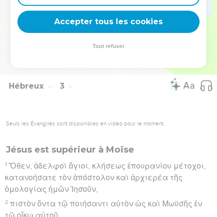
18
ἐν ᾧ γὰρ πέπονθεν αὐτὸς πειρασθείς, δύναται τοῖς
Accepter tous les cookies
πειραζομένοις βοηθῆσαι.
Hébreu : © Westminster Leningrad Codex - tanach.us --- Grec : © 2010 by the
Tout refuser
Society of Biblical Literature and Logos Bible Software - sblgnt.com
Hébreux
3
Seuls les Évangiles sont disponibles en vidéo pour le moment.
Jésus est supérieur à Moïse
1
Ὅθεν, ἀδελφοὶ ἅγιοι, κλήσεως ἐπουρανίου μέτοχοι,
κατανοήσατε τὸν ἀπόστολον καὶ ἀρχιερέα τῆς
ὁμολογίας ἡμῶν Ἰησοῦν,
2
πιστὸν ὄντα τῷ ποιήσαντι αὐτὸν ὡς καὶ Μωϋσῆς ἐν
τῷ οἴκῳ αὐτοῦ.