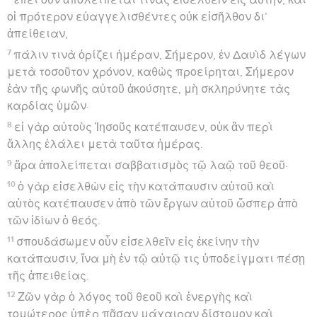
οἱ πρότερον εὐαγγελισθέντες οὐκ εἰσῆλθον δι’
ἀπείθειαν,
7
πάλιν τινὰ ὁρίζει ἡμέραν, Σήμερον, ἐν Δαυὶδ λέγων
μετὰ τοσοῦτον χρόνον, καθὼς προείρηται, Σήμερον
ἐὰν τῆς φωνῆς αὐτοῦ ἀκούσητε, μὴ σκληρύνητε τὰς
καρδίας ὑμῶν·
8
εἰ γὰρ αὐτοὺς Ἰησοῦς κατέπαυσεν, οὐκ ἂν περὶ
ἄλλης ἐλάλει μετὰ ταῦτα ἡμέρας.
9
ἄρα ἀπολείπεται σαββατισμὸς τῷ λαῷ τοῦ θεοῦ·
10
ὁ γὰρ εἰσελθὼν εἰς τὴν κατάπαυσιν αὐτοῦ καὶ
αὐτὸς κατέπαυσεν ἀπὸ τῶν ἔργων αὐτοῦ ὥσπερ ἀπὸ
τῶν ἰδίων ὁ θεός.
11
σπουδάσωμεν οὖν εἰσελθεῖν εἰς ἐκείνην τὴν
κατάπαυσιν, ἵνα μὴ ἐν τῷ αὐτῷ τις ὑποδείγματι πέσῃ
τῆς ἀπειθείας.
12
Ζῶν γὰρ ὁ λόγος τοῦ θεοῦ καὶ ἐνεργὴς καὶ
τομώτερος ὑπὲρ πᾶσαν μάχαιραν δίστομον καὶ