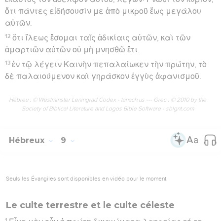
ὅτι πάντες εἰδήσουσίν με ἀπὸ μικροῦ ἕως μεγάλου
αὐτῶν.
12
ὅτι ἵλεως ἔσομαι ταῖς ἀδικίαις αὐτῶν, καὶ τῶν
ἁμαρτιῶν αὐτῶν οὐ μὴ μνησθῶ ἔτι.
13
ἐν τῷ λέγειν Καινὴν πεπαλαίωκεν τὴν πρώτην, τὸ
δὲ παλαιούμενον καὶ γηράσκον ἐγγὺς ἀφανισμοῦ.
Hébreu : © Westminster Leningrad Codex - tanach.us --- Grec : © 2010 by the
Society of Biblical Literature and Logos Bible Software - sblgnt.com
Hébreux
9
Seuls les Évangiles sont disponibles en vidéo pour le moment.
Le culte terrestre et le culte céleste
1