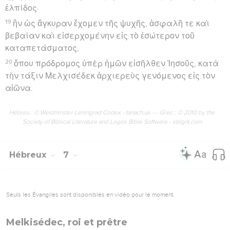
ἐλπίδος·
19
ἣν ὡς ἄγκυραν ἔχομεν τῆς ψυχῆς, ἀσφαλῆ τε καὶ
βεβαίαν καὶ εἰσερχομένην εἰς τὸ ἐσώτερον τοῦ
καταπετάσματος,
20
ὅπου πρόδρομος ὑπὲρ ἡμῶν εἰσῆλθεν Ἰησοῦς, κατὰ
τὴν τάξιν Μελχισέδεκ ἀρχιερεὺς γενόμενος εἰς τὸν
αἰῶνα.
Hébreu : © Westminster Leningrad Codex - tanach.us --- Grec : © 2010 by the
Society of Biblical Literature and Logos Bible Software - sblgnt.com
Hébreux
7
Seuls les Évangiles sont disponibles en vidéo pour le moment.
Melkisédec, roi et prêtre