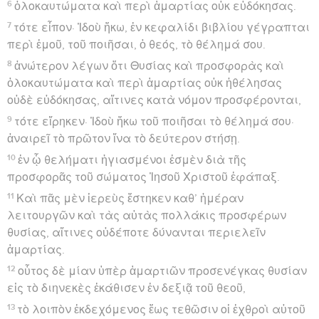
6
ὁλοκαυτώματα καὶ περὶ ἁμαρτίας οὐκ εὐδόκησας.
7
τότε εἶπον· Ἰδοὺ ἥκω, ἐν κεφαλίδι βιβλίου γέγραπται
περὶ ἐμοῦ, τοῦ ποιῆσαι, ὁ θεός, τὸ θέλημά σου.
8
ἀνώτερον λέγων ὅτι Θυσίας καὶ προσφορὰς καὶ
ὁλοκαυτώματα καὶ περὶ ἁμαρτίας οὐκ ἠθέλησας
οὐδὲ εὐδόκησας, αἵτινες κατὰ νόμον προσφέρονται,
9
τότε εἴρηκεν· Ἰδοὺ ἥκω τοῦ ποιῆσαι τὸ θέλημά σου·
ἀναιρεῖ τὸ πρῶτον ἵνα τὸ δεύτερον στήσῃ.
10
ἐν ᾧ θελήματι ἡγιασμένοι ἐσμὲν διὰ τῆς
προσφορᾶς τοῦ σώματος Ἰησοῦ Χριστοῦ ἐφάπαξ.
11
Καὶ πᾶς μὲν ἱερεὺς ἕστηκεν καθ’ ἡμέραν
λειτουργῶν καὶ τὰς αὐτὰς πολλάκις προσφέρων
θυσίας, αἵτινες οὐδέποτε δύνανται περιελεῖν
ἁμαρτίας.
12
οὗτος δὲ μίαν ὑπὲρ ἁμαρτιῶν προσενέγκας θυσίαν
εἰς τὸ διηνεκὲς ἐκάθισεν ἐν δεξιᾷ τοῦ θεοῦ,
13
τὸ λοιπὸν ἐκδεχόμενος ἕως τεθῶσιν οἱ ἐχθροὶ αὐτοῦ