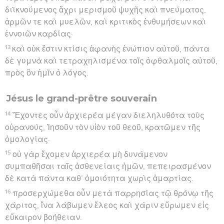
διϊκνούμενος ἄχρι μερισμοῦ ψυχῆς καὶ πνεύματος,
ἁρμῶν τε καὶ μυελῶν, καὶ κριτικὸς ἐνθυμήσεων καὶ
ἐννοιῶν καρδίας·
13
καὶ οὐκ ἔστιν κτίσις ἀφανὴς ἐνώπιον αὐτοῦ, πάντα
δὲ γυμνὰ καὶ τετραχηλισμένα τοῖς ὀφθαλμοῖς αὐτοῦ,
πρὸς ὃν ἡμῖν ὁ λόγος.
Jésus le grand-prêtre souverain
14
Ἔχοντες οὖν ἀρχιερέα μέγαν διεληλυθότα τοὺς
οὐρανούς, Ἰησοῦν τὸν υἱὸν τοῦ θεοῦ, κρατῶμεν τῆς
ὁμολογίας·
15
οὐ γὰρ ἔχομεν ἀρχιερέα μὴ δυνάμενον
συμπαθῆσαι ταῖς ἀσθενείαις ἡμῶν, πεπειρασμένον
δὲ κατὰ πάντα καθ’ ὁμοιότητα χωρὶς ἁμαρτίας.
16
προσερχώμεθα οὖν μετὰ παρρησίας τῷ θρόνῳ τῆς
χάριτος, ἵνα λάβωμεν ἔλεος καὶ χάριν εὕρωμεν εἰς
εὔκαιρον βοήθειαν.