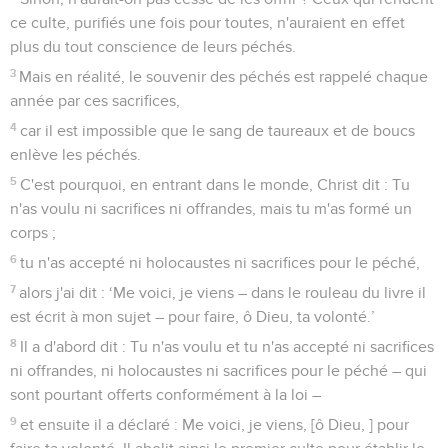
ce culte, purifiés une fois pour toutes, n'auraient en effet
plus du tout conscience de leurs péchés.
3
Mais en réalité, le souvenir des péchés est rappelé chaque
année par ces sacrifices,
4
car il est impossible que le sang de taureaux et de boucs
enlève les péchés.
5
C'est pourquoi, en entrant dans le monde, Christ dit : Tu
n'as voulu ni sacrifices ni offrandes, mais tu m'as formé un
corps ;
6
tu n'as accepté ni holocaustes ni sacrifices pour le péché,
7
alors j'ai dit : ‘Me voici, je viens – dans le rouleau du livre il
est écrit à mon sujet – pour faire, ô Dieu, ta volonté.’
8
Il a d'abord dit : Tu n'as voulu et tu n'as accepté ni sacrifices
ni offrandes, ni holocaustes ni sacrifices pour le péché – qui
sont pourtant offerts conformément à la loi –
9
et ensuite il a déclaré : Me voici, je viens, [ô Dieu, ] pour