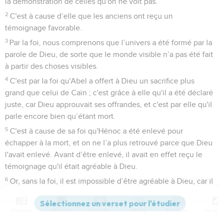
la démonstration de celles qu'on ne voit pas.
2
C'est à cause d’elle que les anciens ont reçu un
témoignage favorable.
3
Par la foi, nous comprenons que l’univers a été formé par la
parole de Dieu, de sorte que le monde visible n’a pas été fait
à partir des choses visibles.
4
C'est par la foi qu'Abel a offert à Dieu un sacrifice plus
grand que celui de Caïn ; c'est grâce à elle qu'il a été déclaré
juste, car Dieu approuvait ses offrandes, et c'est par elle qu'il
parle encore bien qu’étant mort.
5
C'est à cause de sa foi qu'Hénoc a été enlevé pour
échapper à la mort, et on ne l’a plus retrouvé parce que Dieu
l'avait enlevé. Avant d’être enlevé, il avait en effet reçu le
témoignage qu'il était agréable à Dieu.
6
Or, sans la foi, il est impossible d’être agréable à Dieu, car il
faut que celui qui s'approche de lui croie que Dieu existe et
qu'il récompense ceux qui le cherchent.
Contenus
Versions
Commentaires
Strong
Dictionnaire
7
C'est par la foi que Noé, averti des événements que l'on ne