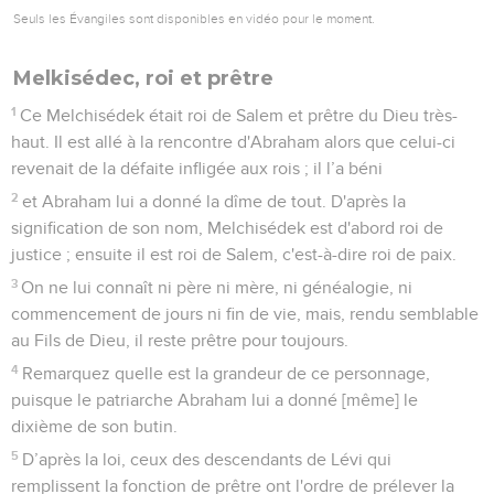
Seuls les Évangiles sont disponibles en vidéo pour le moment.
Melkisédec, roi et prêtre
1
Ce Melchisédek était roi de Salem et prêtre du Dieu très-
haut. Il est allé à la rencontre d'Abraham alors que celui-ci
revenait de la défaite infligée aux rois ; il l’a béni
2
et Abraham lui a donné la dîme de tout. D'après la
signification de son nom, Melchisédek est d'abord roi de
justice ; ensuite il est roi de Salem, c'est-à-dire roi de paix.
3
On ne lui connaît ni père ni mère, ni généalogie, ni
commencement de jours ni fin de vie, mais, rendu semblable
au Fils de Dieu, il reste prêtre pour toujours.
4
Remarquez quelle est la grandeur de ce personnage,
puisque le patriarche Abraham lui a donné [même] le
dixième de son butin.
5
D’après la loi, ceux des descendants de Lévi qui
remplissent la fonction de prêtre ont l'ordre de prélever la