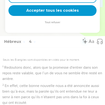
pas contre ceux qui avaient péché et dont les cadavres sont
tombés dans le désert ?
Accepter tous les cookies
18
Et à qui a-t-il juré qu'ils n'entreraient pas dans son repos,
sinon à ceux qui avaient désobéi ?
Tout refuser
19
Ainsi nous voyons qu'ils n'ont pas pu y entrer à cause de
leur incrédulité.
Hébreux
4
Seuls les Évangiles sont disponibles en vidéo pour le moment.
1
Redoutons donc, alors que la promesse d'entrer dans son
repos reste valable, que l’un de vous ne semble être resté en
arrière.
2
En effet, cette bonne nouvelle nous a été annoncée aussi
bien qu’à eux, mais la parole qu’ils ont entendue ne leur a
servi à rien parce qu’ils n’étaient pas unis dans la foi à ceux
qui ont écouté.