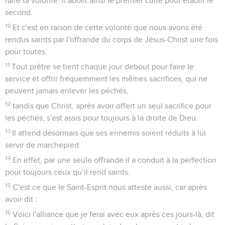
faire ta volonté. Il abolit ainsi le premier culte pour établir le
second.
10
Et c'est en raison de cette volonté que nous avons été
rendus saints par l'offrande du corps de Jésus-Christ une fois
pour toutes.
11
Tout prêtre se tient chaque jour debout pour faire le
service et offrir fréquemment les mêmes sacrifices, qui ne
peuvent jamais enlever les péchés,
12
tandis que Christ, après avoir offert un seul sacrifice pour
les péchés, s'est assis pour toujours à la droite de Dieu.
13
Il attend désormais que ses ennemis soient réduits à lui
servir de marchepied.
14
En effet, par une seule offrande il a conduit à la perfection
pour toujours ceux qu’il rend saints.
15
C'est ce que le Saint-Esprit nous atteste aussi, car après
avoir dit :
16
Voici l'alliance que je ferai avec eux après ces jours-là, dit