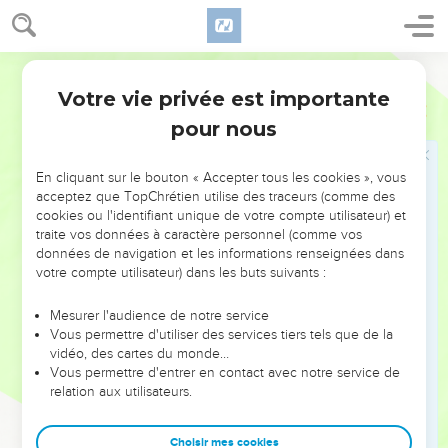
mon repos !’
12
Faites attention, frères et sœurs : qu’aucun de vous n'ait
un cœur mauvais et incrédule qui le détourne du Dieu
Segond 21
vivant.
Votre vie privée est importante
Hébreux
3
13
Au contraire, encouragez-vous les uns les autres chaque
pour nous
jour, aussi longtemps qu'on peut dire : « Aujourd'hui », afin
qu’aucun de vous ne s'endurcisse, trompé par le péché.
En cliquant sur le bouton « Accepter tous les cookies », vous
14
En effet, nous sommes devenus les compagnons de
acceptez que TopChrétien utilise des traceurs (comme des
cookies ou l'identifiant unique de votre compte utilisateur) et
Christ, pourvu que nous retenions fermement jusqu'à la fin
traite vos données à caractère personnel (comme vos
notre position première,
données de navigation et les informations renseignées dans
15
aussi longtemps qu’il est dit : Aujourd'hui, si vous
votre compte utilisateur) dans les buts suivants :
entendez sa voix, n'endurcissez pas votre cœur comme lors
Mesurer l'audience de notre service
de la révolte.
Vous permettre d'utiliser des services tiers tels que de la
16
Qui s’est en effet révolté après avoir entendu ? N’est-ce
vidéo, des cartes du monde…
Vous permettre d'entrer en contact avec notre service de
pas tous ceux qui étaient sortis d'Egypte sous la conduite de
relation aux utilisateurs.
Moïse ?
17
Contre qui Dieu a-t-il été irrité pendant 40 ans ? N’est-ce
Choisir mes cookies