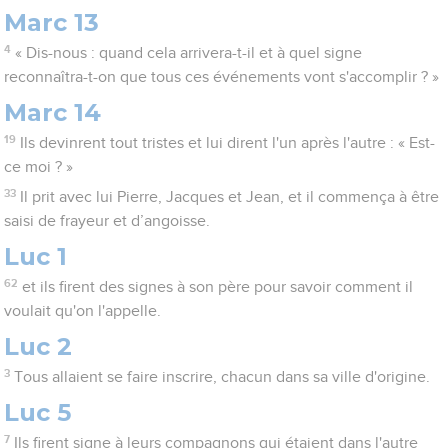
Marc 13
4
« Dis-nous : quand cela arrivera-t-il et à quel signe
reconnaîtra-t-on que tous ces événements vont s'accomplir ? »
Marc 14
19
Ils devinrent tout tristes et lui dirent l'un après l'autre : « Est-
ce moi ? »
33
Il prit avec lui Pierre, Jacques et Jean, et il commença à être
saisi de frayeur et d’angoisse.
Luc 1
62
et ils firent des signes à son père pour savoir comment il
voulait qu'on l'appelle.
Luc 2
3
Tous allaient se faire inscrire, chacun dans sa ville d'origine.
Luc 5
7
Ils firent signe à leurs compagnons qui étaient dans l'autre