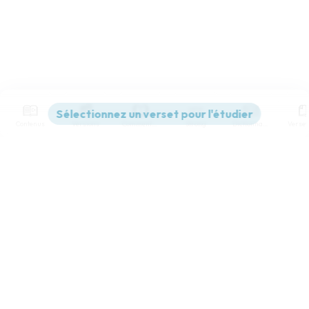
Contenus
Versions
Commentaires
Strong
Dictionnaire
Paramètres de lecture
Afficher les numéros de versets
Mode dyslexique
Désactivé
Simple
Coul
eur
Police d'écriture