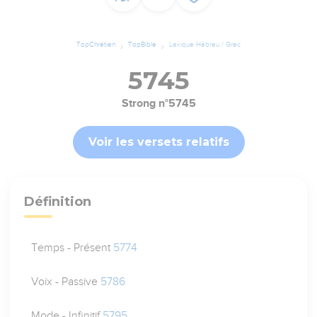
TopChrétien
TopBible
Lexique Hébreu / Grec
5745
Strong n°5745
Voir les versets relatifs
Définition
Temps - Présent
5774
Voix - Passive
5786
Mode - Infinitif
5795