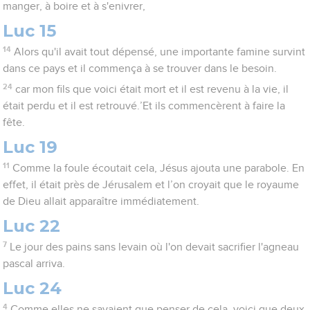
manger, à boire et à s'enivrer,
Luc 15
14
Alors qu'il avait tout dépensé, une importante famine survint
dans ce pays et il commença à se trouver dans le besoin.
24
car mon fils que voici était mort et il est revenu à la vie, il
était perdu et il est retrouvé.’Et ils commencèrent à faire la
fête.
Luc 19
11
Comme la foule écoutait cela, Jésus ajouta une parabole. En
effet, il était près de Jérusalem et l’on croyait que le royaume
de Dieu allait apparaître immédiatement.
Luc 22
7
Le jour des pains sans levain où l'on devait sacrifier l'agneau
pascal arriva.
Luc 24
4
Comme elles ne savaient que penser de cela, voici que deux