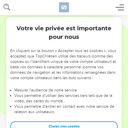
Votre vie privée est importante
pour nous
NE MANQUEZ PAS L’ÉVÉNEMENT
En cliquant sur le bouton « Accepter tous les cookies », vous
DE L’ANNÉE !
acceptez que TopChrétien utilise des traceurs (comme des
cookies ou l'identifiant unique de votre compte utilisateur) et
ET SI LEURS ERREURS POUVAIENT VOUS ÉVITER LES
traite vos données à caractère personnel (comme vos
VOTRES ?
données de navigation et les informations renseignées dans
votre compte utilisateur) dans les buts suivants :
On admire souvent les leaders pour leurs réussites, leur impact,
leur foi ou leur vision. Mais on voit moins les doutes, les erreurs
Mesurer l'audience de notre service
Vous permettre d'utiliser des services tiers tels que de la
et les saisons difficiles qu'ils ont traversés, alors même que ce
vidéo, des cartes du monde…
sont elles qui les ont façonnés.
Vous permettre d'entrer en contact avec notre service de
relation aux utilisateurs.
Dans cette conférence, leaders, entrepreneurs, et responsables
reviennent sur les erreurs marquantes de leur parcours et les
clés pour avancer avec plus de sagesse afin que leurs erreurs
Choisir mes cookies