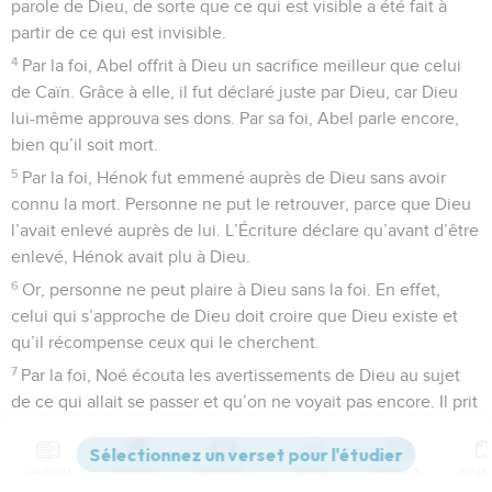
parole de Dieu, de sorte que ce qui est visible a été fait à
partir de ce qui est invisible.
4
Par la foi, Abel offrit à Dieu un sacrifice meilleur que celui
de Caïn. Grâce à elle, il fut déclaré juste par Dieu, car Dieu
lui-même approuva ses dons. Par sa foi, Abel parle encore,
bien qu’il soit mort.
5
Par la foi, Hénok fut emmené auprès de Dieu sans avoir
connu la mort. Personne ne put le retrouver, parce que Dieu
l’avait enlevé auprès de lui. L’Écriture déclare qu’avant d’être
enlevé, Hénok avait plu à Dieu.
6
Or, personne ne peut plaire à Dieu sans la foi. En effet,
celui qui s’approche de Dieu doit croire que Dieu existe et
qu’il récompense ceux qui le cherchent.
7
Par la foi, Noé écouta les avertissements de Dieu au sujet
de ce qui allait se passer et qu’on ne voyait pas encore. Il prit
Dieu au sérieux et construisit une arche dans laquelle il fut
sauvé avec toute sa famille. Ainsi, il condamna le monde et
Contenus
Versions
Commentaires
Strong
Dictionnaire
obtint, grâce à sa foi, que Dieu le considère comme juste.