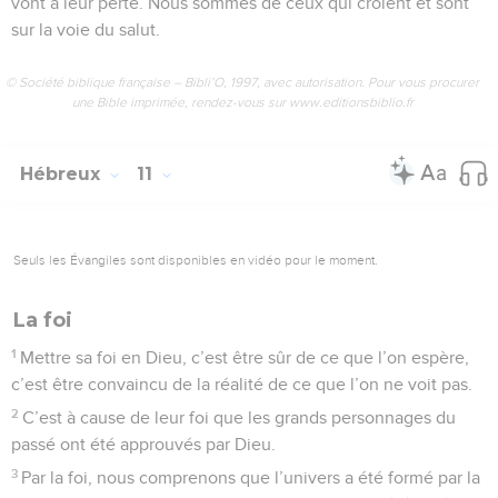
vont à leur perte. Nous sommes de ceux qui croient et sont
sur la voie du salut.
© Société biblique française – Bibli’O, 1997, avec autorisation. Pour vous procurer
une Bible imprimée, rendez-vous sur www.editionsbiblio.fr
Hébreux
11
Seuls les Évangiles sont disponibles en vidéo pour le moment.
La foi
1
Mettre sa foi en Dieu, c’est être sûr de ce que l’on espère,
c’est être convaincu de la réalité de ce que l’on ne voit pas.
2
C’est à cause de leur foi que les grands personnages du
passé ont été approuvés par Dieu.
3
Par la foi, nous comprenons que l’univers a été formé par la