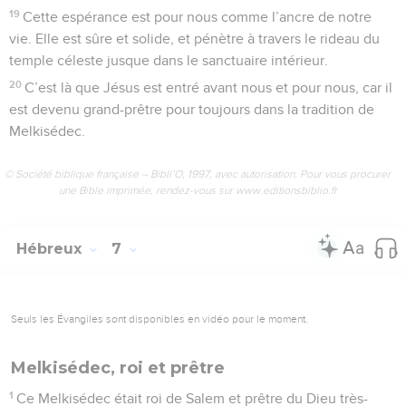
19
Cette espérance est pour nous comme l’ancre de notre
vie. Elle est sûre et solide, et pénètre à travers le rideau du
temple céleste jusque dans le sanctuaire intérieur.
20
C’est là que Jésus est entré avant nous et pour nous, car il
est devenu grand-prêtre pour toujours dans la tradition de
Melkisédec.
© Société biblique française – Bibli’O, 1997, avec autorisation. Pour vous procurer
une Bible imprimée, rendez-vous sur www.editionsbiblio.fr
Hébreux
7
Seuls les Évangiles sont disponibles en vidéo pour le moment.
Melkisédec, roi et prêtre
1
Ce Melkisédec était roi de Salem et prêtre du Dieu très-