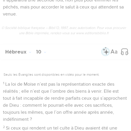
péchés, mais pour accorder le salut à ceux qui attendent sa
venue.
© Société biblique française – Bibli’O, 1997, avec autorisation. Pour vous procurer
une Bible imprimée, rendez-vous sur www.editionsbiblio.fr
Hébreux
10
Seuls les Évangiles sont disponibles en vidéo pour le moment.
1
La loi de Moïse n’est pas la représentation exacte des
réalités ; elle n’est que l’ombre des biens à venir. Elle est
tout à fait incapable de rendre parfaits ceux qui s’approchent
de Dieu : comment le pourrait-elle avec ces sacrifices,
toujours les mêmes, que l’on offre année après année,
indéfiniment ?
2
Si ceux qui rendent un tel culte à Dieu avaient été une