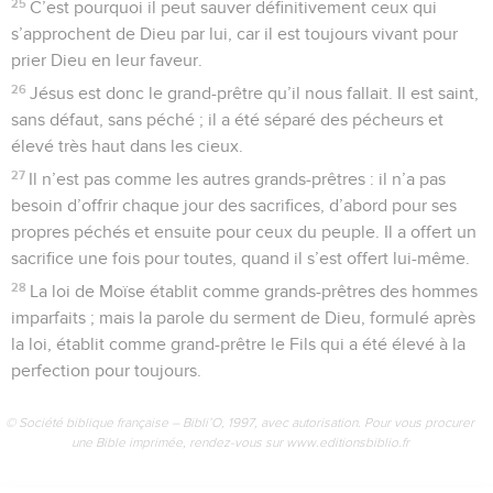
25
C’est pourquoi il peut sauver définitivement ceux qui
s’approchent de Dieu par lui, car il est toujours vivant pour
prier Dieu en leur faveur.
26
Jésus est donc le grand-prêtre qu’il nous fallait. Il est saint,
sans défaut, sans péché ; il a été séparé des pécheurs et
élevé très haut dans les cieux.
27
Il n’est pas comme les autres grands-prêtres : il n’a pas
besoin d’offrir chaque jour des sacrifices, d’abord pour ses
propres péchés et ensuite pour ceux du peuple. Il a offert un
sacrifice une fois pour toutes, quand il s’est offert lui-même.
28
La loi de Moïse établit comme grands-prêtres des hommes
imparfaits ; mais la parole du serment de Dieu, formulé après
la loi, établit comme grand-prêtre le Fils qui a été élevé à la
perfection pour toujours.
© Société biblique française – Bibli’O, 1997, avec autorisation. Pour vous procurer
une Bible imprimée, rendez-vous sur www.editionsbiblio.fr