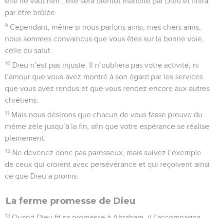
elle ne vaut rien ; elle sera bientôt maudite par Dieu et finira
par être brûlée.
9
Cependant, même si nous parlons ainsi, mes chers amis,
nous sommes convaincus que vous êtes sur la bonne voie,
celle du salut.
10
Dieu n’est pas injuste. Il n’oubliera pas votre activité, ni
l’amour que vous avez montré à son égard par les services
que vous avez rendus et que vous rendez encore aux autres
chrétiens.
11
Mais nous désirons que chacun de vous fasse preuve du
même zèle jusqu’à la fin, afin que votre espérance se réalise
pleinement.
12
Ne devenez donc pas paresseux, mais suivez l’exemple
de ceux qui croient avec persévérance et qui reçoivent ainsi
ce que Dieu a promis.
La ferme promesse de Dieu
13
Quand Dieu fit sa promesse à Abraham, il l’accompagna