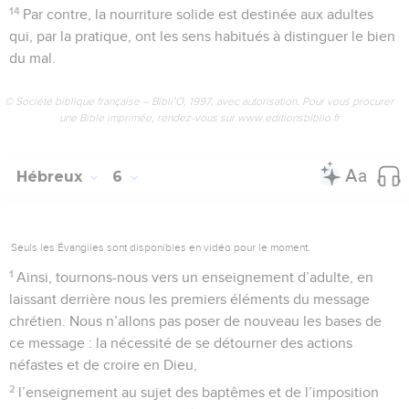
14
Par contre, la nourriture solide est destinée aux adultes
qui, par la pratique, ont les sens habitués à distinguer le bien
du mal.
© Société biblique française – Bibli’O, 1997, avec autorisation. Pour vous procurer
une Bible imprimée, rendez-vous sur www.editionsbiblio.fr
Hébreux
6
Seuls les Évangiles sont disponibles en vidéo pour le moment.
1
Ainsi, tournons-nous vers un enseignement d’adulte, en
laissant derrière nous les premiers éléments du message
chrétien. Nous n’allons pas poser de nouveau les bases de
ce message : la nécessité de se détourner des actions
néfastes et de croire en Dieu,
2
l’enseignement au sujet des baptêmes et de l’imposition