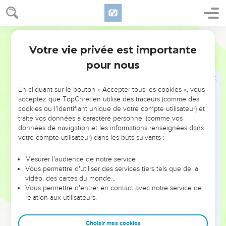
plus tranchante qu’aucune épée à deux tranchants. Elle
pénètre jusqu’au point où elle sépare âme et esprit, jointures
et moelle. Elle juge les désirs et les pensées du cœur
Français Courant
humain.
Votre vie privée est importante
Hébreux
4
13
Il n’est rien dans la création qui puisse être caché à Dieu.
pour nous
A ses yeux, tout est à nu, à découvert, et c’est à lui que nous
devons tous rendre compte.
En cliquant sur le bouton « Accepter tous les cookies », vous
acceptez que TopChrétien utilise des traceurs (comme des
Jésus le grand-prêtre souverain
cookies ou l'identifiant unique de votre compte utilisateur) et
traite vos données à caractère personnel (comme vos
14
Tenons donc fermement la foi que nous proclamons. Nous
données de navigation et les informations renseignées dans
avons, en effet, un grand-prêtre souverain qui est parvenu
votre compte utilisateur) dans les buts suivants :
jusqu’en la présence même de Dieu : c’est Jésus, le Fils de
Dieu.
Mesurer l'audience de notre service
Vous permettre d'utiliser des services tiers tels que de la
15
Nous n’avons pas un grand-prêtre incapable de souffrir
vidéo, des cartes du monde…
avec nous de nos faiblesses. Au contraire, notre grand-prêtre
Vous permettre d'entrer en contact avec notre service de
relation aux utilisateurs.
a été tenté en tout comme nous le sommes, mais sans
commettre de péché.
Choisir mes cookies
16
Approchons-nous donc avec confiance du trône de Dieu,