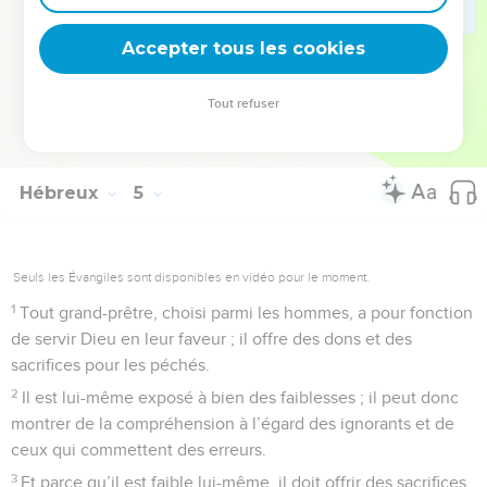
où règne la grâce. Nous y obtiendrons le pardon et nous y
Accepter tous les cookies
trouverons la grâce, pour être secourus au bon moment.
© Société biblique française – Bibli’O, 1997, avec autorisation. Pour vous procurer
Tout refuser
une Bible imprimée, rendez-vous sur www.editionsbiblio.fr
Hébreux
5
Seuls les Évangiles sont disponibles en vidéo pour le moment.
1
Tout grand-prêtre, choisi parmi les hommes, a pour fonction
de servir Dieu en leur faveur ; il offre des dons et des
sacrifices pour les péchés.
2
Il est lui-même exposé à bien des faiblesses ; il peut donc
montrer de la compréhension à l’égard des ignorants et de
ceux qui commettent des erreurs.
3
Et parce qu’il est faible lui-même, il doit offrir des sacrifices