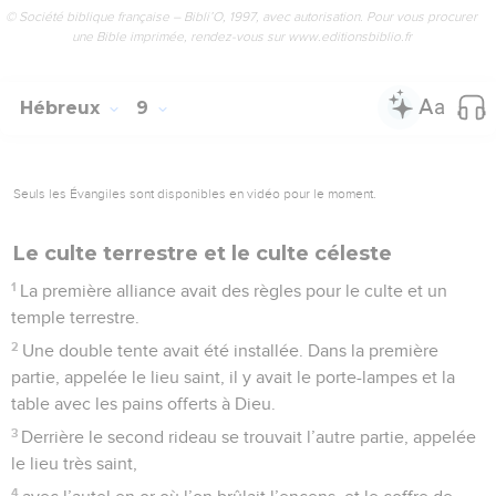
© Société biblique française – Bibli’O, 1997, avec autorisation. Pour vous procurer
une Bible imprimée, rendez-vous sur www.editionsbiblio.fr
Hébreux
9
Seuls les Évangiles sont disponibles en vidéo pour le moment.
Le culte terrestre et le culte céleste
1
La première alliance avait des règles pour le culte et un
temple terrestre.
2
Une double tente avait été installée. Dans la première
partie, appelée le lieu saint, il y avait le porte-lampes et la
table avec les pains offerts à Dieu.
3
Derrière le second rideau se trouvait l’autre partie, appelée
le lieu très saint,
4