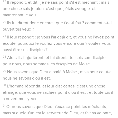
25
Il répondit, et dit : je ne sais point s'il est méchant ; mais
une chose sais-je bien, c'est que j'étais aveugle, et
maintenant je vois.
26
Ils lui dirent donc encore : que t'a-t-il fait ? comment a-t-il
ouvert tes yeux ?
27
Il leur répondit : je vous l'ai déjà dit, et vous ne l'avez point
écouté, pourquoi le voulez-vous encore ouïr ? voulez-vous
aussi être ses disciples ?
28
Alors ils l'injurièrent, et lui dirent : toi sois son disciple ;
pour nous, nous sommes les disciples de Moïse.
29
Nous savons que Dieu a parlé à Moïse ; mais pour celui-ci,
nous ne savons d'où il est.
30
L'homme répondit, et leur dit : certes, c'est une chose
étrange, que vous ne sachiez point d'où il est ; et toutefois il
a ouvert mes yeux.
31
Or nous savons que Dieu n'exauce point les méchants,
mais si quelqu'un est le serviteur de Dieu, et fait sa volonté,