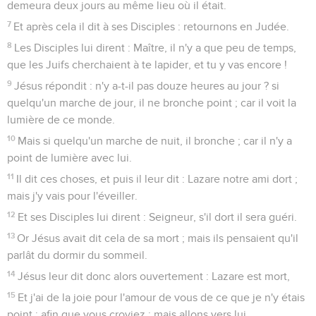
demeura deux jours au même lieu où il était.
7
Et après cela il dit à ses Disciples : retournons en Judée.
8
Les Disciples lui dirent : Maître, il n'y a que peu de temps,
que les Juifs cherchaient à te lapider, et tu y vas encore !
9
Jésus répondit : n'y a-t-il pas douze heures au jour ? si
quelqu'un marche de jour, il ne bronche point ; car il voit la
lumière de ce monde.
10
Mais si quelqu'un marche de nuit, il bronche ; car il n'y a
point de lumière avec lui.
11
Il dit ces choses, et puis il leur dit : Lazare notre ami dort ;
mais j'y vais pour l'éveiller.
12
Et ses Disciples lui dirent : Seigneur, s'il dort il sera guéri.
13
Or Jésus avait dit cela de sa mort ; mais ils pensaient qu'il
parlât du dormir du sommeil.
14
Jésus leur dit donc alors ouvertement : Lazare est mort,
15
Et j'ai de la joie pour l'amour de vous de ce que je n'y étais
point ; afin que vous croyiez ; mais allons vers lui.