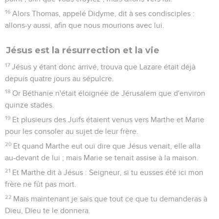
16
Alors Thomas, appelé Didyme, dit à ses condisciples :
allons-y aussi, afin que nous mourions avec lui.
Jésus est la résurrection et la vie
17
Jésus y étant donc arrivé, trouva que Lazare était déjà
depuis quatre jours au sépulcre.
18
Or Béthanie n'était éloignée de Jérusalem que d'environ
quinze stades.
19
Et plusieurs des Juifs étaient venus vers Marthe et Marie
pour les consoler au sujet de leur frère.
20
Et quand Marthe eut ouï dire que Jésus venait, elle alla
au-devant de lui ; mais Marie se tenait assise à la maison.
21
Et Marthe dit à Jésus : Seigneur, si tu eusses été ici mon
frère ne fût pas mort.
22
Mais maintenant je sais que tout ce que tu demanderas à
Dieu, Dieu te le donnera.