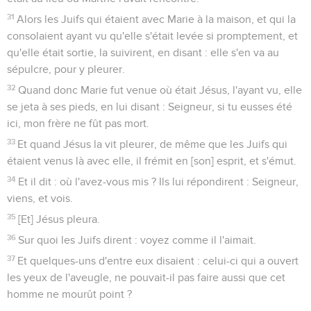
31
Alors les Juifs qui étaient avec Marie à la maison, et qui la
consolaient ayant vu qu'elle s'était levée si promptement, et
qu'elle était sortie, la suivirent, en disant : elle s'en va au
sépulcre, pour y pleurer.
32
Quand donc Marie fut venue où était Jésus, l'ayant vu, elle
se jeta à ses pieds, en lui disant : Seigneur, si tu eusses été
ici, mon frère ne fût pas mort.
33
Et quand Jésus la vit pleurer, de même que les Juifs qui
étaient venus là avec elle, il frémit en [son] esprit, et s'émut.
34
Et il dit : où l'avez-vous mis ? Ils lui répondirent : Seigneur,
viens, et vois.
35
[Et] Jésus pleura.
36
Sur quoi les Juifs dirent : voyez comme il l'aimait.
37
Et quelques-uns d'entre eux disaient : celui-ci qui a ouvert
les yeux de l'aveugle, ne pouvait-il pas faire aussi que cet
homme ne mourût point ?