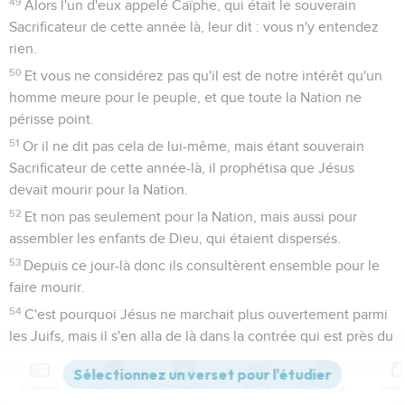
49
Alors l'un d'eux appelé Caïphe, qui était le souverain
Sacrificateur de cette année là, leur dit : vous n'y entendez
rien.
50
Et vous ne considérez pas qu'il est de notre intérêt qu'un
homme meure pour le peuple, et que toute la Nation ne
périsse point.
51
Or il ne dit pas cela de lui-même, mais étant souverain
Sacrificateur de cette année-là, il prophétisa que Jésus
devait mourir pour la Nation.
52
Et non pas seulement pour la Nation, mais aussi pour
assembler les enfants de Dieu, qui étaient dispersés.
53
Depuis ce jour-là donc ils consultèrent ensemble pour le
faire mourir.
54
C'est pourquoi Jésus ne marchait plus ouvertement parmi
les Juifs, mais il s'en alla de là dans la contrée qui est près du
désert, en une ville appelée Ephraïm, et il demeura là avec
ses Disciples.
Contenus
Versions
Commentaires
Strong
Dictionnaire
55