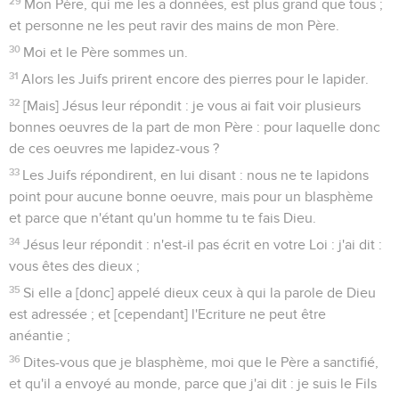
29
Mon Père, qui me les a données, est plus grand que tous ;
et personne ne les peut ravir des mains de mon Père.
30
Moi et le Père sommes un.
31
Alors les Juifs prirent encore des pierres pour le lapider.
32
[Mais] Jésus leur répondit : je vous ai fait voir plusieurs
bonnes oeuvres de la part de mon Père : pour laquelle donc
de ces oeuvres me lapidez-vous ?
33
Les Juifs répondirent, en lui disant : nous ne te lapidons
point pour aucune bonne oeuvre, mais pour un blasphème
et parce que n'étant qu'un homme tu te fais Dieu.
34
Jésus leur répondit : n'est-il pas écrit en votre Loi : j'ai dit :
vous êtes des dieux ;
35
Si elle a [donc] appelé dieux ceux à qui la parole de Dieu
est adressée ; et [cependant] l'Ecriture ne peut être
anéantie ;
36
Dites-vous que je blasphème, moi que le Père a sanctifié,
et qu'il a envoyé au monde, parce que j'ai dit : je suis le Fils