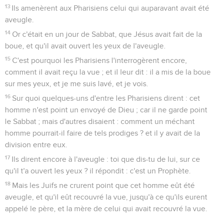
13
Ils amenèrent aux Pharisiens celui qui auparavant avait été
aveugle.
14
Or c'était en un jour de Sabbat, que Jésus avait fait de la
boue, et qu'il avait ouvert les yeux de l'aveugle.
15
C'est pourquoi les Pharisiens l'interrogèrent encore,
comment il avait reçu la vue ; et il leur dit : il a mis de la boue
sur mes yeux, et je me suis lavé, et je vois.
16
Sur quoi quelques-uns d'entre les Pharisiens dirent : cet
homme n'est point un envoyé de Dieu ; car il ne garde point
le Sabbat ; mais d'autres disaient : comment un méchant
homme pourrait-il faire de tels prodiges ? et il y avait de la
division entre eux.
17
Ils dirent encore à l'aveugle : toi que dis-tu de lui, sur ce
qu'il t'a ouvert les yeux ? il répondit : c'est un Prophète.
18
Mais les Juifs ne crurent point que cet homme eût été
aveugle, et qu'il eût recouvré la vue, jusqu'à ce qu'ils eurent
appelé le père, et la mère de celui qui avait recouvré la vue.