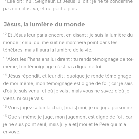
Elle dit : nul, Seigneur. Et Jésus lui dit : je ne te condamne
pas non plus, va, et ne pèche plus.
Jésus, la lumière du monde
12
Et Jésus leur parla encore, en disant : je suis la lumière du
monde ; celui qui me suit ne marchera point dans les
ténèbres, mais il aura la lumière de la vie.
13
Alors les Pharisiens lui dirent : tu rends témoignage de toi-
même, ton témoignage n'est pas digne de foi.
14
Jésus répondit, et leur dit : quoique je rende témoignage
de moi-même, mon témoignage est digne de foi ; car je sais
d'où je suis venu, et où je vais ; mais vous ne savez d'où je
viens, ni où je vais.
15
Vous jugez selon la chair, [mais] moi, je ne juge personne.
16
Que si même je juge, mon jugement est digne de foi ; car
je ne suis point seul, mais [il y a et] moi et le Père qui m'a
envoyé.