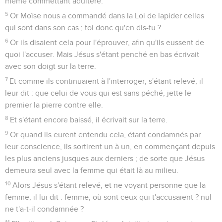
même commettant adultère.
5
Or Moïse nous a commandé dans la Loi de lapider celles
qui sont dans son cas ; toi donc qu'en dis-tu ?
6
Or ils disaient cela pour l'éprouver, afin qu'ils eussent de
quoi l'accuser. Mais Jésus s'étant penché en bas écrivait
avec son doigt sur la terre.
7
Et comme ils continuaient à l'interroger, s'étant relevé, il
leur dit : que celui de vous qui est sans péché, jette le
premier la pierre contre elle.
8
Et s'étant encore baissé, il écrivait sur la terre.
9
Or quand ils eurent entendu cela, étant condamnés par
leur conscience, ils sortirent un à un, en commençant depuis
les plus anciens jusques aux derniers ; de sorte que Jésus
demeura seul avec la femme qui était là au milieu.
10
Alors Jésus s'étant relevé, et ne voyant personne que la
femme, il lui dit : femme, où sont ceux qui t'accusaient ? nul
ne t'a-t-il condamnée ?
11