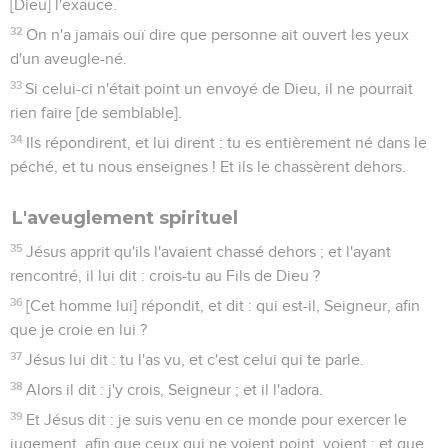
[Dieu] l'exauce.
32
On n'a jamais ouï dire que personne ait ouvert les yeux
d'un aveugle-né.
33
Si celui-ci n'était point un envoyé de Dieu, il ne pourrait
rien faire [de semblable].
34
Ils répondirent, et lui dirent : tu es entièrement né dans le
péché, et tu nous enseignes ! Et ils le chassèrent dehors.
L'aveuglement spirituel
35
Jésus apprit qu'ils l'avaient chassé dehors ; et l'ayant
rencontré, il lui dit : crois-tu au Fils de Dieu ?
36
[Cet homme lui] répondit, et dit : qui est-il, Seigneur, afin
que je croie en lui ?
37
Jésus lui dit : tu l'as vu, et c'est celui qui te parle.
38
Alors il dit : j'y crois, Seigneur ; et il l'adora.
39
Et Jésus dit : je suis venu en ce monde pour exercer le
jugement, afin que ceux qui ne voient point, voient ; et que