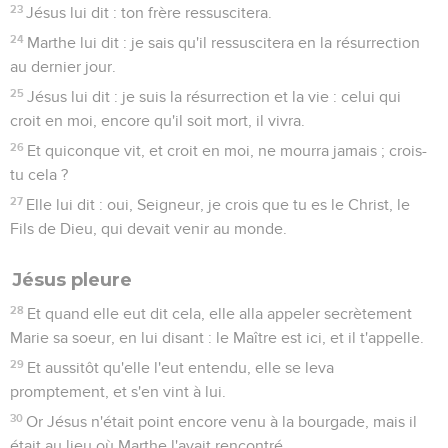
23
Jésus lui dit : ton frère ressuscitera.
24
Marthe lui dit : je sais qu'il ressuscitera en la résurrection
au dernier jour.
25
Jésus lui dit : je suis la résurrection et la vie : celui qui
croit en moi, encore qu'il soit mort, il vivra.
26
Et quiconque vit, et croit en moi, ne mourra jamais ; crois-
tu cela ?
27
Elle lui dit : oui, Seigneur, je crois que tu es le Christ, le
Fils de Dieu, qui devait venir au monde.
Jésus pleure
28
Et quand elle eut dit cela, elle alla appeler secrètement
Marie sa soeur, en lui disant : le Maître est ici, et il t'appelle.
29
Et aussitôt qu'elle l'eut entendu, elle se leva
promptement, et s'en vint à lui.
30
Or Jésus n'était point encore venu à la bourgade, mais il
était au lieu où Marthe l'avait rencontré.