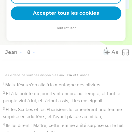
Jésus et la femme adultère
Accepter tous les cookies
52
Ils répondirent, et lui dirent : n'es-tu pas aussi de Galilée ?
enquiers-toi, et sache qu'aucun Prophète n'a été suscité de
Tout refuser
Galilée.
53
Et chacun s'en alla en sa maison.
Jean
8
Les vidéos ne sont pas disponibles aux USA et C anada.
1
Mais Jésus s'en alla à la montagne des oliviers.
2
Et à la pointe du jour il vint encore au Temple, et tout le
peuple vint à lui, et s'étant assis, il les enseignait.
3
Et les Scribes et les Pharisiens lui amenèrent une femme
surprise en adultère ; et l'ayant placée au milieu,
4
Ils lui dirent : Maître, cette femme a été surprise sur le fait