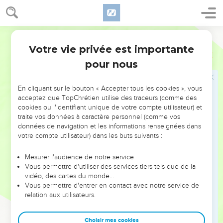
L'incrédulité des chefs juifs
45
Ainsi les huissiers s'en retournèrent vers les principaux
Martin
Sacrificateurs et les Pharisiens, qui leur dirent : pourquoi ne
l'avez-vous point amené ?
Votre vie privée est importante
Jean
7
46
Les huissiers répondirent : jamais homme ne parla comme
pour nous
cet homme.
47
Mais les Pharisiens leur répondirent : n'avez-vous point
En cliquant sur le bouton « Accepter tous les cookies », vous
acceptez que TopChrétien utilise des traceurs (comme des
été séduits, vous aussi ?
cookies ou l'identifiant unique de votre compte utilisateur) et
48
Aucun des Gouverneurs ou des Pharisiens a-t-il cru en
traite vos données à caractère personnel (comme vos
lui ?
données de navigation et les informations renseignées dans
votre compte utilisateur) dans les buts suivants :
49
Mais cette populace, qui ne sait ce que c'est que de la Loi,
est plus qu'exécrable.
Mesurer l'audience de notre service
50
Vous permettre d'utiliser des services tiers tels que de la
Nicodème (celui qui était venu vers Jésus de nuit, et qui
vidéo, des cartes du monde…
était l'un d'entre eux) leur dit :
Vous permettre d'entrer en contact avec notre service de
51
Notre Loi juge-t-elle un homme avant que de l'avoir
relation aux utilisateurs.
entendu, et d'avoir connu ce qu'il a fait ?
Choisir mes cookies