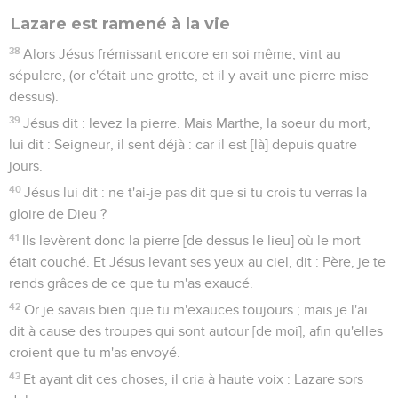
Lazare est ramené à la vie
38
Alors Jésus frémissant encore en soi même, vint au
sépulcre, (or c'était une grotte, et il y avait une pierre mise
dessus).
39
Jésus dit : levez la pierre. Mais Marthe, la soeur du mort,
lui dit : Seigneur, il sent déjà : car il est [là] depuis quatre
jours.
40
Jésus lui dit : ne t'ai-je pas dit que si tu crois tu verras la
gloire de Dieu ?
41
Ils levèrent donc la pierre [de dessus le lieu] où le mort
était couché. Et Jésus levant ses yeux au ciel, dit : Père, je te
rends grâces de ce que tu m'as exaucé.
42
Or je savais bien que tu m'exauces toujours ; mais je l'ai
dit à cause des troupes qui sont autour [de moi], afin qu'elles
croient que tu m'as envoyé.
43
Et ayant dit ces choses, il cria à haute voix : Lazare sors