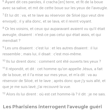
6
Ayant dit ces paroles, il cracha [en] terre, et fit de la boue
avec sa salive, et mit de cette boue sur les yeux de l'aveugle.
7
Et lui dit : va, et te lave au réservoir de Siloé (qui veut dire
envoyé) ; il y alla donc, et se lava, et il revint voyant.
8
Or les voisins, et ceux qui auparavant avaient vu qu'il était
aveugle, disaient : n'est-ce pas celui qui était assis, et qui
mendiait ?
9
Les uns disaient : c'est lui : et les autres disaient : il lui
ressemble ; mais lui, il disait : c'est moi-même.
10
Ils lui dirent donc : comment ont été ouverts tes yeux ?
11
Il répondit, et dit : cet homme qu'on appelle Jésus, a fait
de la boue, et il l'a mise sur mes yeux, et m'a dit : va au
réservoir de Siloé, et te lave ; après donc que j'y suis allé, et
que je me suis lavé, j'ai recouvré la vue.
12
Alors ils lui dirent : où est cet homme-là ? il dit : je ne sais.
Les Pharisiens interrogent l'aveugle guéri