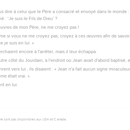
dire à celui que le Père a consacré et envoyé dans le monde : 
mé : ‘Je suis le Fils de Dieu’ ?
 œuvres de mon Père, ne me croyez pas !
même si vous ne me croyez pas, croyez à ces œuvres afin de savoi
 je suis en lui. »
rchaient encore à l'arrêter, mais il leur échappa.
tre côté du Jourdain, à l'endroit où Jean avait d'abord baptisé, et 
nt vers lui ; ils disaient : « Jean n'a fait aucun signe miraculeux
e était vrai. »
nt en lui.
ne sont pas disponibles aux USA et C anada.