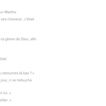
œur Marthe.
 ses cheveux ; c'était
 la gloire de Dieu, afin
tait.
u retournes là-bas ? »
jour, il ne trébuche
 lui. »
iller. »