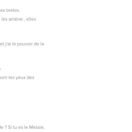
es brebis.
e les amène ; elles
 j'ai le pouvoir de la
»
vrir les yeux des
de ? Si tu es le Messie,