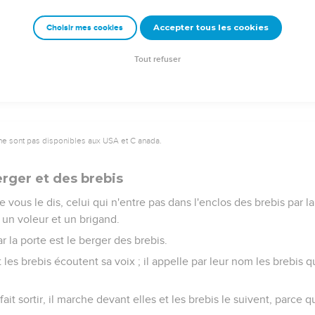
ui étaient avec lui entendirent ces paroles et lui dirent : « No
Accepter tous les cookies
Choisir mes cookies
 « Si vous étiez aveugles, vous n'auriez pas de péché. Mais en réal
otre péché reste.
Tout refuser
ne sont pas disponibles aux USA et C anada.
erger et des brebis
je vous le dis, celui qui n'entre pas dans l'enclos des brebis par la
 un voleur et un brigand.
r la porte est le berger des brebis.
 les brebis écoutent sa voix ; il appelle par leur nom les brebis qu
] fait sortir, il marche devant elles et les brebis le suivent, parce 