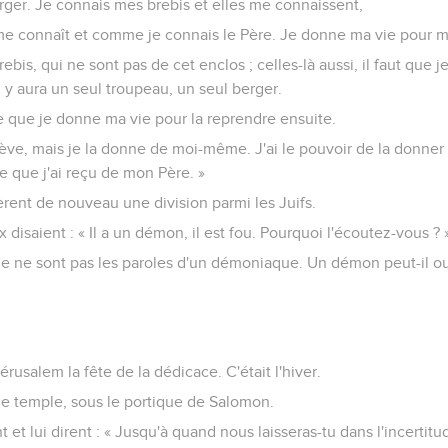
erger. Je connais mes brebis et elles me connaissent,
e connaît et comme je connais le Père. Je donne ma vie pour m
rebis, qui ne sont pas de cet enclos ; celles-là aussi, il faut que j
l y aura un seul troupeau, un seul berger.
e que je donne ma vie pour la reprendre ensuite.
ve, mais je la donne de moi-même. J'ai le pouvoir de la donner et
re que j'ai reçu de mon Père. »
rent de nouveau une division parmi les Juifs.
disaient : « Il a un démon, il est fou. Pourquoi l'écoutez-vous ? 
 Ce ne sont pas les paroles d'un démoniaque. Un démon peut-il ou
érusalem la fête de la dédicace. C'était l'hiver.
le temple, sous le portique de Salomon.
t et lui dirent : « Jusqu'à quand nous laisseras-tu dans l'incertitu