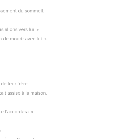
upissement du sommeil.
 allons vers lui. »
n de mourir avec lui. »
.
de leur frère.
ait assise à la maison.
e l'accordera. »
»