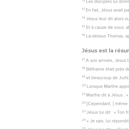
12
Les disciples lui diren
13
En fait, Jésus avait p
14
Jésus leur dit alors o
15
Et à cause de vous, af
16
Là-dessus Thomas, app
Jésus est la résur
17
A son arrivée, Jésus 
18
Béthanie était près d
19
et beaucoup de Juifs 
20
Lorsque Marthe apprit
21
Marthe dit à Jésus : «
22
[Cependant, ] même m
23
Jésus lui dit : « Ton f
24
« Je sais, lui répondit
25