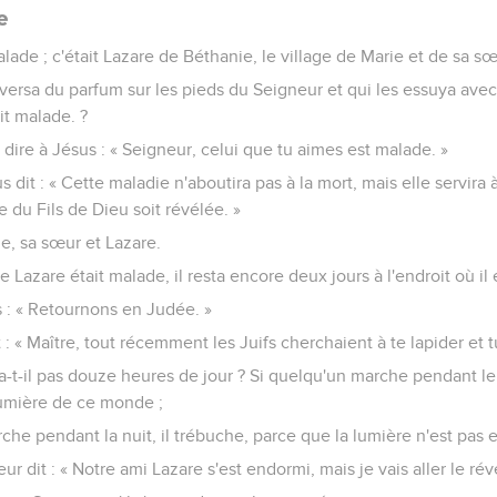
e
lade ; c'était Lazare de Béthanie, le village de Marie et de sa s
i versa du parfum sur les pieds du Seigneur et qui les essuya avec
it malade. ?
ire à Jésus : « Seigneur, celui que tu aimes est malade. »
 dit : « Cette maladie n'aboutira pas à la mort, mais elle servira à
re du Fils de Dieu soit révélée. »
e, sa sœur et Lazare.
 Lazare était malade, il resta encore deux jours à l'endroit où il é
es : « Retournons en Judée. »
t : « Maître, tout récemment les Juifs cherchaient à te lapider et t
 a-t-il pas douze heures de jour ? Si quelqu'un marche pendant le 
 lumière de ce monde ;
che pendant la nuit, il trébuche, parce que la lumière n'est pas en
eur dit : « Notre ami Lazare s'est endormi, mais je vais aller le réve