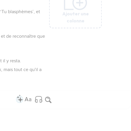
‘Tu blasphèmes’, et
Ajouter une
Ajouter une
Ajouter une
Ajouter une
Ajouter une
colonne
colonne
colonne
colonne
colonne
r et de reconnaître que
il y resta.
, mais tout ce qu'il a