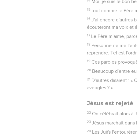
14
Moi, je suis le bon b
15
tout comme le Père m
16
J'ai encore d'autres b
écouteront ma voix et i
17
Le Père m'aime, parc
18
Personne ne me l'enlè
reprendre. Tel est l'ord
19
Ces paroles provoquè
20
Beaucoup d'entre eux 
21
D'autres disaient : «
aveugles ? »
Jésus est rejeté
22
On célébrait alors à J
23
Jésus marchait dans 
24
Les Juifs l'entourèren