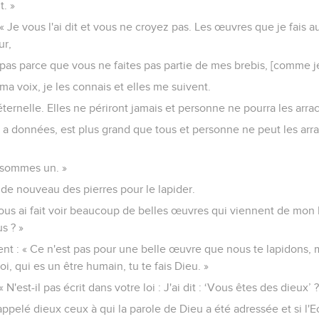
. »
 « Je vous l'ai dit et vous ne croyez pas. Les œuvres que je fais
ur,
as parce que vous ne faites pas partie de mes brebis, [comme je v
a voix, je les connais et elles me suivent.
éternelle. Elles ne périront jamais et personne ne pourra les arr
 a données, est plus grand que tous et personne ne peut les arr
 sommes un. »
t de nouveau des pierres pour le lapider.
 vous ai fait voir beaucoup de belles œuvres qui viennent de mon
s ? »
rent : « Ce n'est pas pour une belle œuvre que nous te lapidons,
, qui es un être humain, tu te fais Dieu. »
 N'est-il pas écrit dans votre loi : J'ai dit : ‘Vous êtes des dieux’ 
a appelé dieux ceux à qui la parole de Dieu a été adressée et si l'