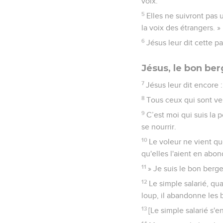
voix.
5
Elles ne suivront pas 
la voix des étrangers. »
6
Jésus leur dit cette pa
Jésus, le bon ber
7
Jésus leur dit encore : 
8
Tous ceux qui sont ve
9
C’est moi qui suis la p
se nourrir.
10
Le voleur ne vient que
qu'elles l'aient en abo
11
» Je suis le bon berg
12
Le simple salarié, qua
loup, il abandonne les b
13
[Le simple salarié s'en