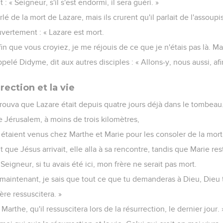
t : « Seigneur, s'il s'est endormi, il sera guéri. »
arlé de la mort de Lazare, mais ils crurent qu'il parlait de l'asso
uvertement : « Lazare est mort.
in que vous croyiez, je me réjouis de ce que je n'étais pas là. Mais
elé Didyme, dit aux autres disciples : « Allons-y, nous aussi, afi
rection et la vie
trouva que Lazare était depuis quatre jours déjà dans le tombeau
e Jérusalem, à moins de trois kilomètres,
étaient venus chez Marthe et Marie pour les consoler de la mort 
 que Jésus arrivait, elle alla à sa rencontre, tandis que Marie rest
 Seigneur, si tu avais été ici, mon frère ne serait pas mort.
aintenant, je sais que tout ce que tu demanderas à Dieu, Dieu t
rère ressuscitera. »
 Marthe, qu'il ressuscitera lors de la résurrection, le dernier jour. 