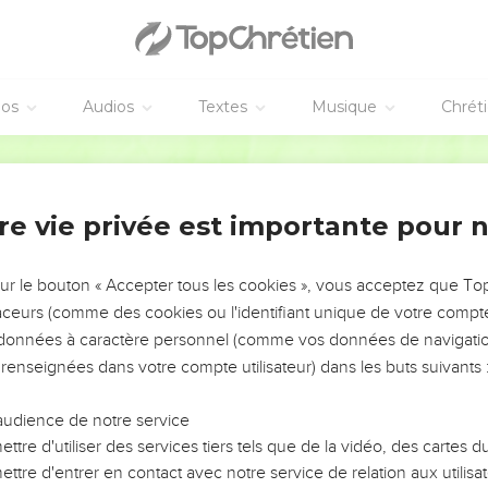
it : « Voilà qui est étonnant : vous ne savez pas d'où il est, et p
n'exauce pas les pécheurs mais qu’en revanche, si quelqu'un l'h
éos
Audios
Textes
Musique
Chrét
 entendu dire que quelqu'un ait ouvert les yeux d'un aveugle-né
Segond 21
 pas de Dieu, il ne pourrait rien faire. »
« Tu es né tout entier dans le péché et tu nous enseignes ! » Et ils
re vie privée est importante pour 
irituel
sur le bouton « Accepter tous les cookies », vous acceptez que T
vaient chassé. L’ayant rencontré, il [lui] dit : « Crois-tu au Fils de 
traceurs (comme des cookies ou l'identifiant unique de votre compte 
est-il, Seigneur, afin que je croie en lui ? »
s données à caractère personnel (comme vos données de navigatio
 renseignées dans votre compte utilisateur) dans les buts suivants 
sus, et celui qui te parle, c'est lui. »
is, Seigneur. » Et il se prosterna devant lui.
audience de notre service
e suis venu dans ce monde pour un jugement, pour que ceux qui ne
ttre d'utiliser des services tiers tels que de la vidéo, des cartes
nt deviennent aveugles. »
ttre d'entrer en contact avec notre service de relation aux utilisat