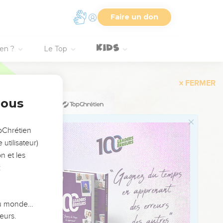
ourtant il m'a ouvert
Faire un don
onore et fait sa
ien ?
Le Top
.
 le chassèrent.
nous
opChrétien
Dieu ? »
utilisateur)
n et les
:
 voient pas voient et
 du monde…
eurs.