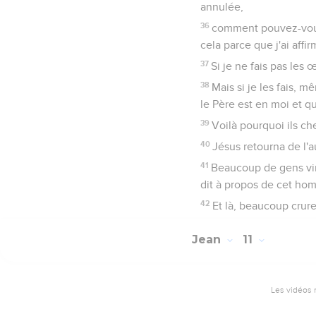
annulée,
36
comment pouvez-vous 
cela parce que j'ai affir
37
Si je ne fais pas les
38
Mais si je les fais, 
le Père est en moi et que
39
Voilà pourquoi ils che
40
Jésus retourna de l'au
41
Beaucoup de gens vinre
dit à propos de cet homm
42
Et là, beaucoup crure
Jean
11
Les vidéos 