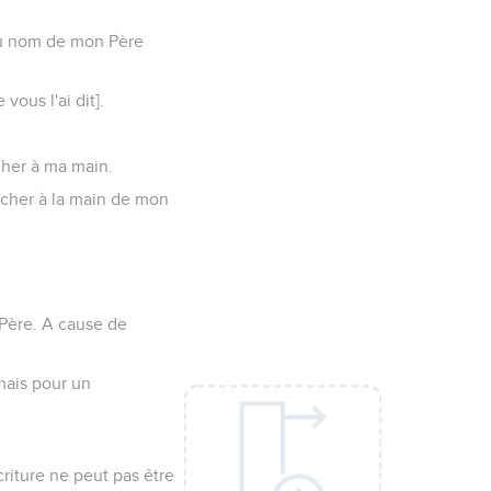
 au nom de mon Père
ous l'ai dit].
acher à ma main.
acher à la main de mon
 Père. A cause de
 mais pour un
?
Ecriture ne peut pas être