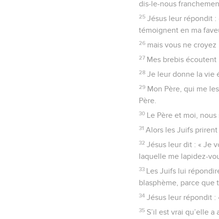
dis-le-nous franchement
25
Jésus leur répondit :
témoignent en ma fave
26
mais vous ne croyez p
27
Mes brebis écoutent m
28
Je leur donne la vie 
29
Mon Père, qui me les
Père.
30
Le Père et moi, nous
31
Alors les Juifs priren
32
Jésus leur dit : « Je
laquelle me lapidez-vou
33
Les Juifs lui répondi
blasphème, parce que toi
34
Jésus leur répondit : «
35
S’il est vrai qu’elle 