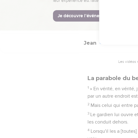
Quelques pharisiens q
aveugles ? »
41
Jésus leur répondit :
voyons.’[Ainsi donc, ] v
Jean
10
Les vidéos 
La parabole du b
1
» En vérité, en vérité, 
par un autre endroit est
2
Mais celui qui entre pa
3
Le gardien lui ouvre et
les conduit dehors.
4
Lorsqu'il les a [toutes