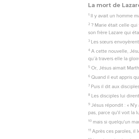
La mort de Lazar
1
Il y avait un homme ma
2
? Marie était celle qu
son frère Lazare qui éta
3
Les sœurs envoyèrent d
4
A cette nouvelle, Jésus
qu’à travers elle la gloi
5
Or, Jésus aimait Marth
6
Quand il eut appris que
7
Puis il dit aux discipl
8
Les disciples lui diren
9
Jésus répondit : « N'y
pas, parce qu'il voit la
10
mais si quelqu'un mar
11
Après ces paroles, il l