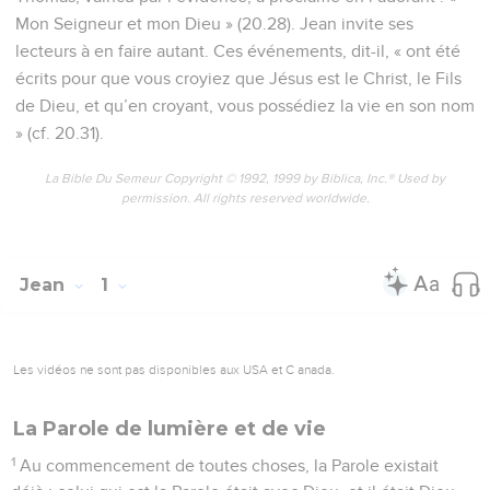
Mon Seigneur et mon Dieu » (20.28). Jean invite ses
lecteurs à en faire autant. Ces événements, dit-il, « ont été
écrits pour que vous croyiez que Jésus est le Christ, le Fils
de Dieu, et qu’en croyant, vous possédiez la vie en son nom
» (cf. 20.31).
La Bible Du Semeur Copyright © 1992, 1999 by Biblica, Inc.® Used by
permission. All rights reserved worldwide.
Jean
1
Les vidéos ne sont pas disponibles aux USA et C anada.
La Parole de lumière et de vie
1
Au commencement de toutes choses, la Parole existait