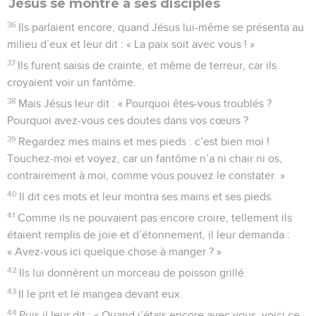
Jésus se montre à ses disciples
36
Ils parlaient encore, quand Jésus lui-même se présenta au
milieu d’eux et leur dit : « La paix soit avec vous ! »
37
Ils furent saisis de crainte, et même de terreur, car ils
croyaient voir un fantôme.
38
Mais Jésus leur dit : « Pourquoi êtes-vous troublés ?
Pourquoi avez-vous ces doutes dans vos cœurs ?
39
Regardez mes mains et mes pieds : c’est bien moi !
Touchez-moi et voyez, car un fantôme n’a ni chair ni os,
contrairement à moi, comme vous pouvez le constater. »
40
Il dit ces mots et leur montra ses mains et ses pieds.
41
Comme ils ne pouvaient pas encore croire, tellement ils
étaient remplis de joie et d’étonnement, il leur demanda :
« Avez-vous ici quelque chose à manger ? »
42
Ils lui donnèrent un morceau de poisson grillé.
43
Il le prit et le mangea devant eux.
44
Puis il leur dit : « Quand j’étais encore avec vous, voici ce