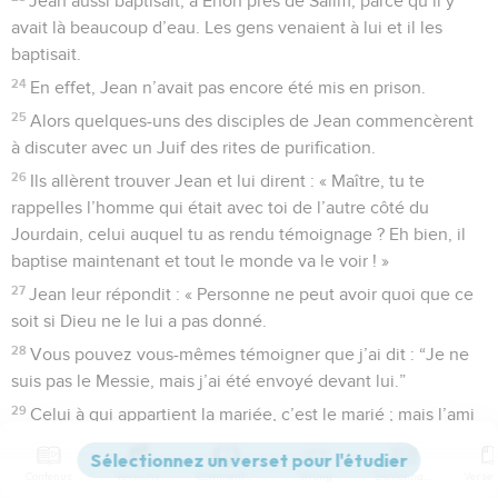
Jean aussi baptisait, à Énon près de Salim, parce qu’il y
avait là beaucoup d’eau. Les gens venaient à lui et il les
baptisait.
24
En effet, Jean n’avait pas encore été mis en prison.
25
Alors quelques-uns des disciples de Jean commencèrent
à discuter avec un Juif des rites de purification.
26
Ils allèrent trouver Jean et lui dirent : « Maître, tu te
rappelles l’homme qui était avec toi de l’autre côté du
Jourdain, celui auquel tu as rendu témoignage ? Eh bien, il
baptise maintenant et tout le monde va le voir ! »
27
Jean leur répondit : « Personne ne peut avoir quoi que ce
soit si Dieu ne le lui a pas donné.
28
Vous pouvez vous-mêmes témoigner que j’ai dit : “Je ne
suis pas le Messie, mais j’ai été envoyé devant lui.”
29
Celui à qui appartient la mariée, c’est le marié ; mais l’ami
du marié se tient près de lui et l’écoute, et il est tout joyeux
d’entendre la voix du marié. Cette joie est la mienne, et elle
Contenus
Versions
Commentaires
Strong
Dictionnaire
est maintenant complète.