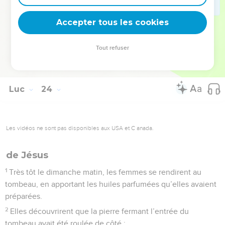
les parfums pour le corps. Le jour du sabbat, elles se
Accepter tous les cookies
reposèrent, comme la loi l’ordonnait.
© Société biblique française – Bibli’O, 1997, avec autorisation. Pour vous procurer
Tout refuser
une Bible imprimée, rendez-vous sur www.editionsbiblio.fr
Luc
24
Les vidéos ne sont pas disponibles aux USA et C anada.
de Jésus
1
Très tôt le dimanche matin, les femmes se rendirent au
tombeau, en apportant les huiles parfumées qu’elles avaient
préparées.
2
Elles découvrirent que la pierre fermant l’entrée du
tombeau avait été roulée de côté ;