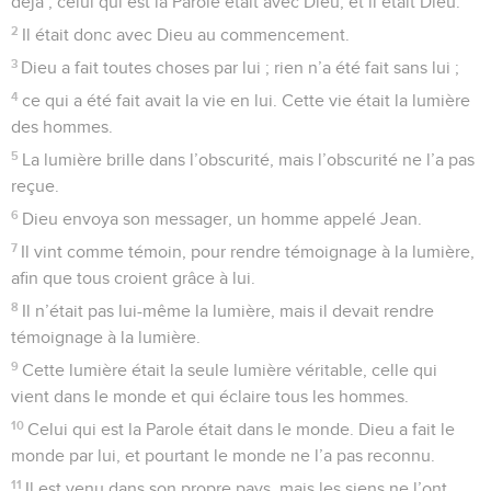
déjà ; celui qui est la Parole était avec Dieu, et il était Dieu.
2
Il était donc avec Dieu au commencement.
3
Dieu a fait toutes choses par lui ; rien n’a été fait sans lui ;
4
ce qui a été fait avait la vie en lui. Cette vie était la lumière
des hommes.
5
La lumière brille dans l’obscurité, mais l’obscurité ne l’a pas
reçue.
6
Dieu envoya son messager, un homme appelé Jean.
7
Il vint comme témoin, pour rendre témoignage à la lumière,
afin que tous croient grâce à lui.
8
Il n’était pas lui-même la lumière, mais il devait rendre
témoignage à la lumière.
9
Cette lumière était la seule lumière véritable, celle qui
vient dans le monde et qui éclaire tous les hommes.
10
Celui qui est la Parole était dans le monde. Dieu a fait le
monde par lui, et pourtant le monde ne l’a pas reconnu.
11
Il est venu dans son propre pays, mais les siens ne l’ont