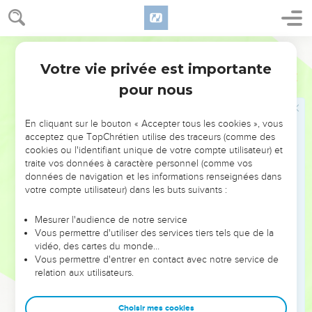
Jésus est mis dans un tombeau
Français Courant
50
Il y avait un homme appelé Joseph, qui était de la localité
Votre vie privée est importante
juive d’Arimathée. Cet homme était bon et juste, et espérait
Luc
23
la venue du Royaume de Dieu. Il était membre du Conseil
pour nous
supérieur, mais n’avait pas approuvé ce que les autres
conseillers avaient décidé et fait.
En cliquant sur le bouton « Accepter tous les cookies », vous
acceptez que TopChrétien utilise des traceurs (comme des
52
Il alla trouver Pilate et lui demanda le corps de Jésus.
cookies ou l'identifiant unique de votre compte utilisateur) et
traite vos données à caractère personnel (comme vos
53
Puis il descendit le corps de la croix, l’enveloppa dans un
données de navigation et les informations renseignées dans
drap de lin et le déposa dans un tombeau qui avait été
votre compte utilisateur) dans les buts suivants :
creusé dans le roc, un tombeau dans lequel on n’avait jamais
mis personne.
Mesurer l'audience de notre service
Vous permettre d'utiliser des services tiers tels que de la
54
C’était vendredi et le sabbat allait commencer.
vidéo, des cartes du monde…
55
Les femmes qui avaient accompagné Jésus depuis la
Vous permettre d'entrer en contact avec notre service de
relation aux utilisateurs.
Galilée vinrent avec Joseph ; elles regardèrent le tombeau et
virent comment le corps de Jésus y était placé.
Choisir mes cookies
56
Puis elles retournèrent en ville et préparèrent les huiles et