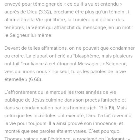
envoyé pour témoigner de « ce qu’il a vu et entendu »
auprès de Dieu (3.32), proclame être plus qu’un témoin : il
affirme être la Vie qui libère, la Lumière qui délivre des
ténèbres, la Vérité qui affranchit du mensonge, en un mot :
le Seigneur lui-même.
Devant de telles affirmations, on ne pouvait que condamner
ou croire. La plupart ont crié au *blasphème, mais plusieurs
ont fait *confiance à cet étonnant Messager : « Seigneur,
vers qui irions-nous ? Toi seul, tu as les paroles de la vie
éternelle » (6.68).
L’affrontement qui a marqué les trois années de vie
publique de Jésus culmine dans son procès fantoche et
dans sa condamnation par les hommes (ch. 13 à 19). Mais
celui que les incrédules ont exécuté, Dieu l’a fait revenir à
la vie pour toujours. Il a ainsi prouvé son innocence, et
montré que ses paroles étaient vraies. C’est pourquoi
Thomas, vaincu par l’évidence, a proclamé en l’adorant : «