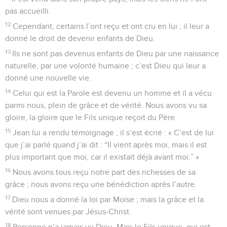
pas accueilli.
12
Cependant, certains l’ont reçu et ont cru en lui ; il leur a
donné le droit de devenir enfants de Dieu.
13
Ils ne sont pas devenus enfants de Dieu par une naissance
naturelle, par une volonté humaine ; c’est Dieu qui leur a
donné une nouvelle vie.
14
Celui qui est la Parole est devenu un homme et il a vécu
parmi nous, plein de grâce et de vérité. Nous avons vu sa
gloire, la gloire que le Fils unique reçoit du Père.
15
Jean lui a rendu témoignage ; il s’est écrié : « C’est de lui
que j’ai parlé quand j’ai dit : “Il vient après moi, mais il est
plus important que moi, car il existait déjà avant moi.” »
16
Nous avons tous reçu notre part des richesses de sa
grâce ; nous avons reçu une bénédiction après l’autre.
17
Dieu nous a donné la loi par Moïse ; mais la grâce et la
vérité sont venues par Jésus-Christ.
18
Personne n’a jamais vu Dieu. Mais le Fils unique, qui est