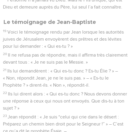
Dieu et demeure auprès du Père, lui seul l’a fait connaître.
Le témoignage de Jean-Baptiste
19
Voici le témoignage rendu par Jean lorsque les autorités
juives de Jérusalem envoyèrent des prêtres et des lévites
pour lui demander : « Qui es-tu ? »
20
Il ne refusa pas de répondre, mais il affirma très clairement
devant tous : « Je ne suis pas le Messie. »
21
Ils lui demandèrent : « Qui es-tu donc ? Es-tu Élie ? » –
« Non, répondit Jean, je ne le suis pas. » – « Es-tu le
Prophète ? » dirent-ils. « Non », répondit-il.
22
Ils lui dirent alors : « Qui es-tu donc ? Nous devons donner
une réponse à ceux qui nous ont envoyés. Que dis-tu à ton
sujet ? »
23
Jean répondit : « Je suis “celui qui crie dans le désert :
Préparez un chemin bien droit pour le Seigneur !” » – C’est
ce qu’a dit le prophète Ésaïe. –