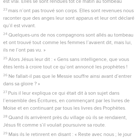
est vrai. Elles se sont rendues tôt ce matin au tombeau
23
mais n’ont pas trouvé son corps. Elles sont revenues nous
raconter que des anges leur sont apparus et leur ont déclaré
qu’il est vivant.
24
Quelques-uns de nos compagnons sont allés au tombeau
et ont trouvé tout comme les femmes l’avaient dit, mais lui,
ils ne l’ont pas vu. »
25
Alors Jésus leur dit : « Gens sans intelligence, que vous
êtes lents à croire tout ce qu’ont annoncé les prophètes !
26
Ne fallait-il pas que le Messie souffre ainsi avant d’entrer
dans sa gloire ? »
27
Puis il leur expliqua ce qui était dit à son sujet dans
l’ensemble des Écritures, en commençant par les livres de
Moïse et en continuant par tous les livres des Prophètes.
28
Quand ils arrivèrent près du village où ils se rendaient,
Jésus fit comme s’il voulait poursuivre sa route.
29
Mais ils le retinrent en disant : « Reste avec nous ; le jour