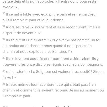
baisse déjà et la nuit approche. » Il entra donc pour rester
avec eux.
30
Il se mit à table avec eux, prit le pain et remercia Dieu ;
puis il rompit le pain et le leur donna.
31
Alors, leurs yeux s’ouvrirent et ils le reconnurent ; mais il
disparut de devant eux.
32
Ils se dirent l’un à l’autre : « N’y avait-il pas comme un feu
qui brûlait au-dedans de nous quand il nous parlait en
chemin et nous expliquait les Écritures ? »
33
Ils se levèrent aussitôt et retournèrent à Jérusalem. Ils y
trouvèrent les onze disciples réunis avec leurs compagnons,
34
qui disaient : « Le Seigneur est vraiment ressuscité ! Simon
l’a vu ! »
35
Et eux-mêmes leur racontèrent ce qui s’était passé en
chemin et comment ils avaient reconnu Jésus au moment où
il rompait le pain.