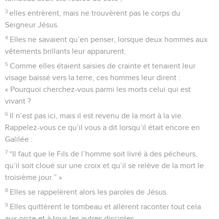
3
elles entrèrent, mais ne trouvèrent pas le corps du
Seigneur Jésus.
4
Elles ne savaient qu’en penser, lorsque deux hommes aux
vêtements brillants leur apparurent.
5
Comme elles étaient saisies de crainte et tenaient leur
visage baissé vers la terre, ces hommes leur dirent :
« Pourquoi cherchez-vous parmi les morts celui qui est
vivant ?
6
Il n’est pas ici, mais il est revenu de la mort à la vie.
Rappelez-vous ce qu’il vous a dit lorsqu’il était encore en
Galilée :
7
“Il faut que le Fils de l’homme soit livré à des pécheurs,
qu’il soit cloué sur une croix et qu’il se relève de la mort le
troisième jour.” »
8
Elles se rappelèrent alors les paroles de Jésus.
9
Elles quittèrent le tombeau et allèrent raconter tout cela
aux onze et à tous les autres disciples.