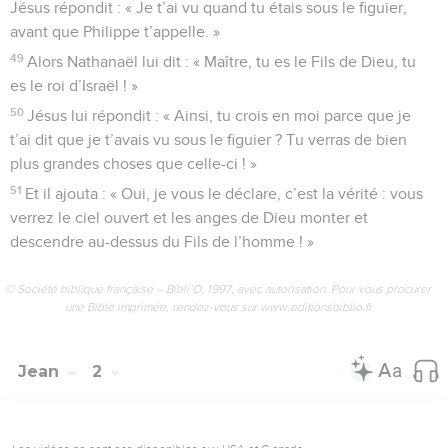
Jésus répondit : « Je t’ai vu quand tu étais sous le figuier,
avant que Philippe t’appelle. »
49
Alors Nathanaël lui dit : « Maître, tu es le Fils de Dieu, tu
es le roi d’Israël ! »
50
Jésus lui répondit : « Ainsi, tu crois en moi parce que je
t’ai dit que je t’avais vu sous le figuier ? Tu verras de bien
plus grandes choses que celle-ci ! »
51
Et il ajouta : « Oui, je vous le déclare, c’est la vérité : vous
verrez le ciel ouvert et les anges de Dieu monter et
descendre au-dessus du Fils de l’homme ! »
© Société biblique française – Bibli’O, 1997, avec autorisation. Pour vous procurer
une Bible imprimée, rendez-vous sur www.editionsbiblio.fr
Jean
2