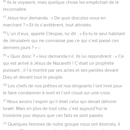
16
Ils le voyaient, mais quelque chose les empêchait de le
reconnaître.
17
Jésus leur demanda : « De quoi discutez-vous en
marchant ? » Et ils s’arrêtèrent, tout attristés.
18
L’un d’eux, appelé Cléopas, lui dit : « Es-tu le seul habitant
de Jérusalem qui ne connaisse pas ce qui s’est passé ces
derniers jours ? » –
19
« Quoi donc ? » leur demanda-t-il. Ils lui répondirent : « Ce
qui est arrivé à Jésus de Nazareth ! C’était un prophète
puissant ; il l’a montré par ses actes et ses paroles devant
Dieu et devant tout le peuple.
20
Les chefs de nos prêtres et nos dirigeants l’ont livré pour
le faire condamner à mort et l’ont cloué sur une croix.
21
Nous avions l’espoir qu’il était celui qui devait délivrer
Israël. Mais en plus de tout cela, c’est aujourd’hui le
troisième jour depuis que ces faits se sont passés.
22
Quelques femmes de notre groupe nous ont étonnés, il