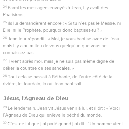
24
Parmi les messagers envoyés à Jean, il y avait des
Pharisiens ;
25
ils lui demandèrent encore : « Si tu n’es pas le Messie, ni
Élie, ni le Prophète, pourquoi donc baptises-tu ? »
26
Jean leur répondit : « Moi, je vous baptise avec de l’eau ;
mais il y a au milieu de vous quelqu’un que vous ne
connaissez pas.
27
Il vient après moi, mais je ne suis pas même digne de
délier la courroie de ses sandales. »
28
Tout cela se passait à Béthanie, de l’autre côté de la
rivière, le Jourdain, là où Jean baptisait.
Jésus, l'Agneau de Dieu
29
Le lendemain, Jean vit Jésus venir à lui, et il dit : « Voici
l’Agneau de Dieu qui enlève le péché du monde.
30
C’est de lui que j’ai parlé quand j’ai dit : “Un homme vient