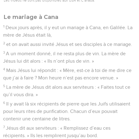
Les vidéos ne sont pas disponibles aux USA et C anada.
Le mariage à Cana
1
Deux jours après, il y eut un mariage à Cana, en Galilée. La
mère de Jésus était là,
2
et on avait aussi invité Jésus et ses disciples à ce mariage.
3
A un moment donné, il ne resta plus de vin. La mère de
Jésus lui dit alors : « Ils n’ont plus de vin. »
4
Mais Jésus lui répondit : « Mère, est-ce à toi de me dire ce
que j’ai à faire ? Mon heure n’est pas encore venue. »
5
La mère de Jésus dit alors aux serviteurs : « Faites tout ce
qu’il vous dira. »
6
Il y avait là six récipients de pierre que les Juifs utilisaient
pour leurs rites de purification. Chacun d’eux pouvait
contenir une centaine de litres.
7
Jésus dit aux serviteurs : « Remplissez d’eau ces
récipients. » Ils les remplirent jusqu’au bord.