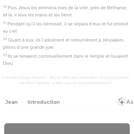
50
Puis Jésus les emmena hors de la ville, près de Béthanie,
et là, il leva les mains et les bénit.
51
Pendant qu’il les bénissait, il se sépara d’eux et fut enlevé
au ciel.
52
Quant à eux, ils l’adorèrent et retournèrent à Jérusalem,
pleins d’une grande joie.
53
Ils se tenaient continuellement dans le temple et louaient
Dieu.
© Société biblique française – Bibli’O, 1997, avec autorisation. Pour vous procurer
une Bible imprimée, rendez-vous sur www.editionsbiblio.fr
Jean
Introduction