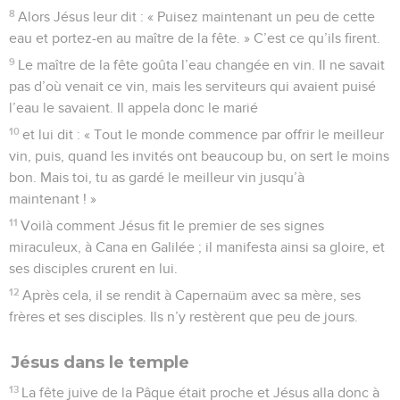
8
Alors Jésus leur dit : « Puisez maintenant un peu de cette
eau et portez-en au maître de la fête. » C’est ce qu’ils firent.
9
Le maître de la fête goûta l’eau changée en vin. Il ne savait
pas d’où venait ce vin, mais les serviteurs qui avaient puisé
l’eau le savaient. Il appela donc le marié
10
et lui dit : « Tout le monde commence par offrir le meilleur
vin, puis, quand les invités ont beaucoup bu, on sert le moins
bon. Mais toi, tu as gardé le meilleur vin jusqu’à
maintenant ! »
11
Voilà comment Jésus fit le premier de ses signes
miraculeux, à Cana en Galilée ; il manifesta ainsi sa gloire, et
ses disciples crurent en lui.
12
Après cela, il se rendit à Capernaüm avec sa mère, ses
frères et ses disciples. Ils n’y restèrent que peu de jours.
Jésus dans le temple
13
La fête juive de la Pâque était proche et Jésus alla donc à