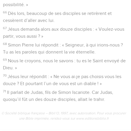
possibilité. »
66
Dès lors, beaucoup de ses disciples se retirèrent et
cessèrent d’aller avec lui.
67
Jésus demanda alors aux douze disciples : « Voulez-vous
partir, vous aussi ? »
68
Simon Pierre lui répondit : « Seigneur, à qui irions-nous ?
Tu as les paroles qui donnent la vie éternelle.
69
Nous le croyons, nous le savons : tu es le Saint envoyé de
Dieu. »
70
Jésus leur répondit : « Ne vous ai-je pas choisis vous les
douze ? Et pourtant l’un de vous est un diable ! »
71
Il parlait de Judas, fils de Simon Iscariote. Car Judas,
quoiqu’il fût un des douze disciples, allait le trahir.
© Société biblique française – Bibli’O, 1997, avec autorisation. Pour vous procurer
une Bible imprimée, rendez-vous sur www.editionsbiblio.fr