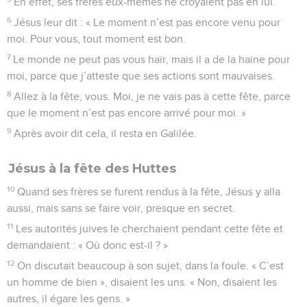
En effet, ses frères eux-mêmes ne croyaient pas en lui.
6
Jésus leur dit : « Le moment n’est pas encore venu pour
moi. Pour vous, tout moment est bon.
7
Le monde ne peut pas vous haïr, mais il a de la haine pour
moi, parce que j’atteste que ses actions sont mauvaises.
8
Allez à la fête, vous. Moi, je ne vais pas à cette fête, parce
que le moment n’est pas encore arrivé pour moi. »
9
Après avoir dit cela, il resta en Galilée.
Jésus à la fête des Huttes
10
Quand ses frères se furent rendus à la fête, Jésus y alla
aussi, mais sans se faire voir, presque en secret.
11
Les autorités juives le cherchaient pendant cette fête et
demandaient : « Où donc est-il ? »
12
On discutait beaucoup à son sujet, dans la foule. « C’est
un homme de bien », disaient les uns. « Non, disaient les
autres, il égare les gens. »