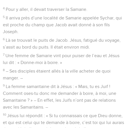
4
Pour y aller, il devait traverser la Samarie.
5
Il arriva près d’une localité de Samarie appelée Sychar, qui
est proche du champ que Jacob avait donné à son fils
Joseph.
6
Là se trouvait le puits de Jacob. Jésus, fatigué du voyage,
s’assit au bord du puits. Il était environ midi.
7
Une femme de Samarie vint pour puiser de l’eau et Jésus
lui dit : « Donne-moi à boire. »
8
– Ses disciples étaient allés à la ville acheter de quoi
manger. –
9
La femme samaritaine dit à Jésus : « Mais, tu es Juif !
Comment oses-tu donc me demander à boire, à moi, une
Samaritaine ? » – En effet, les Juifs n’ont pas de relations
avec les Samaritains. –
10
Jésus lui répondit : « Si tu connaissais ce que Dieu donne,
et qui est celui qui te demande à boire, c’est toi qui lui aurais