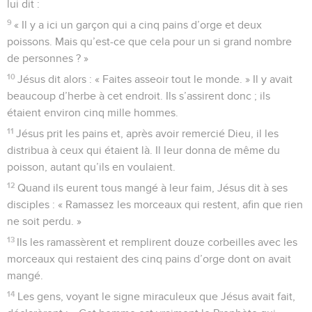
lui dit :
9
« Il y a ici un garçon qui a cinq pains d’orge et deux
poissons. Mais qu’est-ce que cela pour un si grand nombre
de personnes ? »
10
Jésus dit alors : « Faites asseoir tout le monde. » Il y avait
beaucoup d’herbe à cet endroit. Ils s’assirent donc ; ils
étaient environ cinq mille hommes.
11
Jésus prit les pains et, après avoir remercié Dieu, il les
distribua à ceux qui étaient là. Il leur donna de même du
poisson, autant qu’ils en voulaient.
12
Quand ils eurent tous mangé à leur faim, Jésus dit à ses
disciples : « Ramassez les morceaux qui restent, afin que rien
ne soit perdu. »
13
Ils les ramassèrent et remplirent douze corbeilles avec les
morceaux qui restaient des cinq pains d’orge dont on avait
mangé.
14
Les gens, voyant le signe miraculeux que Jésus avait fait,