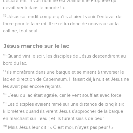
déclarèrent : « Cet homme est vraiment le Prophète qui
devait venir dans le monde ! »
15
Jésus se rendit compte qu’ils allaient venir l’enlever de
force pour le faire roi. Il se retira donc de nouveau sur la
colline, tout seul.
Jésus marche sur le lac
16
Quand vint le soir, les disciples de Jésus descendirent au
bord du lac,
17
ils montèrent dans une barque et se mirent à traverser le
lac en direction de Capernaüm. Il faisait déjà nuit et Jésus ne
les avait pas encore rejoints.
18
L’eau du lac était agitée, car le vent soufflait avec force.
19
Les disciples avaient ramé sur une distance de cinq à six
kilomètres quand ils virent Jésus s’approcher de la barque
en marchant sur l’eau ; et ils furent saisis de peur.
20
Mais Jésus leur dit : « C’est moi, n’ayez pas peur ! »