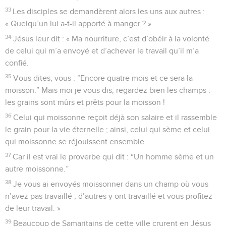
33
Les disciples se demandèrent alors les uns aux autres :
« Quelqu’un lui a-t-il apporté à manger ? »
34
Jésus leur dit : « Ma nourriture, c’est d’obéir à la volonté
de celui qui m’a envoyé et d’achever le travail qu’il m’a
confié.
35
Vous dites, vous : “Encore quatre mois et ce sera la
moisson.” Mais moi je vous dis, regardez bien les champs :
les grains sont mûrs et prêts pour la moisson !
36
Celui qui moissonne reçoit déjà son salaire et il rassemble
le grain pour la vie éternelle ; ainsi, celui qui sème et celui
qui moissonne se réjouissent ensemble.
37
Car il est vrai le proverbe qui dit : “Un homme sème et un
autre moissonne.”
38
Je vous ai envoyés moissonner dans un champ où vous
n’avez pas travaillé ; d’autres y ont travaillé et vous profitez
de leur travail. »
39
Beaucoup de Samaritains de cette ville crurent en Jésus