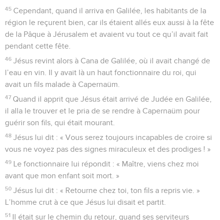
45
Cependant, quand il arriva en Galilée, les habitants de la
région le reçurent bien, car ils étaient allés eux aussi à la fête
de la Pâque à Jérusalem et avaient vu tout ce qu’il avait fait
pendant cette fête.
46
Jésus revint alors à Cana de Galilée, où il avait changé de
l’eau en vin. Il y avait là un haut fonctionnaire du roi, qui
avait un fils malade à Capernaüm.
47
Quand il apprit que Jésus était arrivé de Judée en Galilée,
il alla le trouver et le pria de se rendre à Capernaüm pour
guérir son fils, qui était mourant.
48
Jésus lui dit : « Vous serez toujours incapables de croire si
vous ne voyez pas des signes miraculeux et des prodiges ! »
49
Le fonctionnaire lui répondit : « Maître, viens chez moi
avant que mon enfant soit mort. »
50
Jésus lui dit : « Retourne chez toi, ton fils a repris vie. »
L’homme crut à ce que Jésus lui disait et partit.
51
Il était sur le chemin du retour, quand ses serviteurs