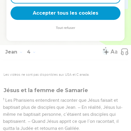
croire au Fils n’aura pas cette vie, mais il reste exposé à la
Accepter tous les cookies
colère de Dieu. »
© Société biblique française – Bibli’O, 1997, avec autorisation. Pour vous procurer
Tout refuser
une Bible imprimée, rendez-vous sur www.editionsbiblio.fr
Jean
4
Les vidéos ne sont pas disponibles aux USA et C anada.
Jésus et la femme de Samarie
1
Les Pharisiens entendirent raconter que Jésus faisait et
baptisait plus de disciples que Jean. – En réalité, Jésus lui-
même ne baptisait personne, c’étaient ses disciples qui
baptisaient. – Quand Jésus apprit ce que l’on racontait, il
quitta la Judée et retourna en Galilée.