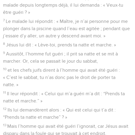
malade depuis longtemps déjà, il lui demanda : « Veux-tu
être guéri ? »
7
Le malade lui répondit : « Maître, je n’ai personne pour me
plonger dans la piscine quand l’eau est agitée ; pendant que
j’essaie d’y aller, un autre y descend avant moi. »
8
Jésus lui dit : « Lève-toi, prends ta natte et marche. »
9
Aussitôt, l’homme fut guéri ; il prit sa natte et se mit à
marcher. Or, cela se passait le jour du sabbat,
10
et les chefs juifs dirent à l’homme qui avait été guéri :
« C’est le sabbat, tu n’as donc pas le droit de porter ta
natte. »
11
Il leur répondit : « Celui qui m’a guéri m’a dit : “Prends ta
natte et marche.” »
12
Ils lui demandèrent alors : « Qui est celui qui t’a dit :
“Prends ta natte et marche” ? »
13
Mais l’homme qui avait été guéri l’ignorait, car Jésus avait
disparu dans la foule qui se trouvait à cet endroit.