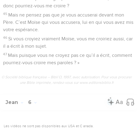
donc pourriez-vous me croire ?
45
Mais ne pensez pas que je vous accuserai devant mon
Père. C’est Moïse qui vous accusera, lui en qui vous avez mis
votre espérance.
46
Si vous croyiez vraiment Moïse, vous me croiriez aussi, car
il a écrit à mon sujet.
47
Mais puisque vous ne croyez pas ce qu’il a écrit, comment
pourriez-vous croire mes paroles ? »
© Société biblique française – Bibli’O, 1997, avec autorisation. Pour vous procurer
une Bible imprimée, rendez-vous sur www.editionsbiblio.fr
Jean
6
Les vidéos ne sont pas disponibles aux USA et C anada.