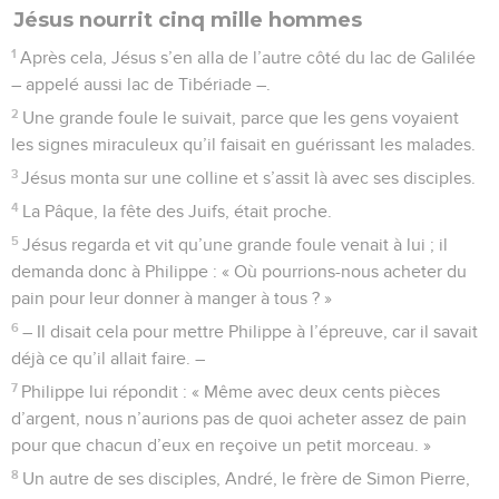
Jésus nourrit cinq mille hommes
1
Après cela, Jésus s’en alla de l’autre côté du lac de Galilée
– appelé aussi lac de Tibériade –.
2
Une grande foule le suivait, parce que les gens voyaient
les signes miraculeux qu’il faisait en guérissant les malades.
3
Jésus monta sur une colline et s’assit là avec ses disciples.
4
La Pâque, la fête des Juifs, était proche.
5
Jésus regarda et vit qu’une grande foule venait à lui ; il
demanda donc à Philippe : « Où pourrions-nous acheter du
pain pour leur donner à manger à tous ? »
6
– Il disait cela pour mettre Philippe à l’épreuve, car il savait
déjà ce qu’il allait faire. –
7
Philippe lui répondit : « Même avec deux cents pièces
d’argent, nous n’aurions pas de quoi acheter assez de pain
pour que chacun d’eux en reçoive un petit morceau. »
8
Un autre de ses disciples, André, le frère de Simon Pierre,