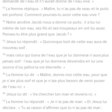
demandé de l’eau et il t’aurait donné de l’eau vive. »
11
La femme répliqua : « Maître, tu n’as pas de seau et le puits
est profond. Comment pourrais-tu avoir cette eau vive ?
12
Notre ancêtre Jacob nous a donné ce puits ; il a bu lui-
même de son eau, ses fils et ses troupeaux en ont bu aussi.
Penses-tu être plus grand que Jacob ? »
13
Jésus lui répondit : « Quiconque boit de cette eau aura de
nouveau soif ;
14
mais celui qui boira de l’eau que je lui donnerai n’aura plus
jamais soif : l’eau que je lui donnerai deviendra en lui une
source d’où jaillira la vie éternelle. »
15
La femme lui dit : « Maître, donne-moi cette eau, pour que
je n’aie plus soif et que je n’aie plus besoin de venir puiser
de l’eau ici. »
16
Jésus lui dit : « Va chercher ton mari et reviens ici. »
17
La femme lui répondit : « Je n’ai pas de mari. » Et Jésus lui
déclara : « Tu as raison d’affirmer que tu n’as pas de mari ;