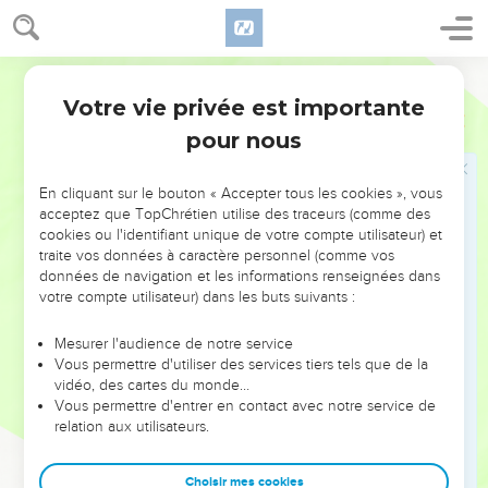
d’entendre la voix du marié. Cette joie est la mienne, et elle
est maintenant complète.
Français Courant
30
Il faut que son influence grandisse et que la mienne
diminue. »
Votre vie privée est importante
Jean
3
pour nous
Celui qui vient du ciel
31
« Celui qui vient d’en haut est au-dessus de tous ; celui qui
En cliquant sur le bouton « Accepter tous les cookies », vous
acceptez que TopChrétien utilise des traceurs (comme des
est de la terre appartient à la terre et parle des choses de la
cookies ou l'identifiant unique de votre compte utilisateur) et
terre. Celui qui vient du ciel [est au-dessus de tous] ;
traite vos données à caractère personnel (comme vos
32
données de navigation et les informations renseignées dans
il témoigne de ce qu’il a vu et entendu, mais personne
votre compte utilisateur) dans les buts suivants :
n’accepte son témoignage.
33
Celui qui accepte son témoignage certifie ainsi que Dieu
Mesurer l'audience de notre service
dit la vérité.
Vous permettre d'utiliser des services tiers tels que de la
vidéo, des cartes du monde…
34
Celui que Dieu a envoyé dit les paroles de Dieu, car Dieu
Vous permettre d'entrer en contact avec notre service de
lui donne pleinement son Esprit.
relation aux utilisateurs.
35
Le Père aime le Fils et a tout mis en son pouvoir.
Choisir mes cookies
36
Celui qui croit au Fils a la vie éternelle ; celui qui refuse de