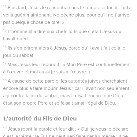
14
Plus tard, Jésus le rencontra dans le temple et lui dit : « Te
voilà guéri maintenant. Ne pèche plus, pour qu’il ne t’arrive
pas quelque chose de pire. »
15
L’homme alla dire aux chefs juifs que c’était Jésus qui
l’avait guéri.
16
Ils s’en prirent alors à Jésus, parce qu’il avait fait cela le
jour du sabbat.
17
Mais Jésus leur répondit : « Mon Père est continuellement
à l’œuvre et moi aussi je suis à l’œuvre. »
18
A cause de cette parole, les autorités juives cherchaient
encore plus à faire mourir Jésus ; car il avait non seulement
agi contre la loi du sabbat, mais il disait encore que Dieu
était son propre Père et se faisait ainsi l’égal de Dieu.
L'autorité du Fils de Dieu
19
Jésus reprit la parole et leur dit : « Oui, je vous le déclare,
c’est la vérité : le Fils ne peut rien faire par lui-même ; il ne