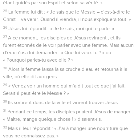
étant guidés par son Esprit et selon sa vérité. »
25
La femme lui dit : « Je sais que le Messie – c’est-à-dire le
Christ – va venir. Quand il viendra, il nous expliquera tout. »
26
Jésus lui répondit : « Je le suis, moi qui te parle. »
27
A ce moment, les disciples de Jésus revinrent ; et ils
furent étonnés de le voir parler avec une femme. Mais aucun
d’eux n’osa lui demander : « Que lui veux-tu ? » ou :
« Pourquoi parles-tu avec elle ? »
28
Alors la femme laissa là sa cruche d’eau et retourna à la
ville, où elle dit aux gens :
29
« Venez voir un homme qui m’a dit tout ce que j’ai fait.
Serait-il peut-être le Messie ? »
30
Ils sortirent donc de la ville et vinrent trouver Jésus.
31
Pendant ce temps, les disciples priaient Jésus de manger :
« Maître, mange quelque chose ! » disaient-ils.
32
Mais il leur répondit : « J’ai à manger une nourriture que
vous ne connaissez pas. »