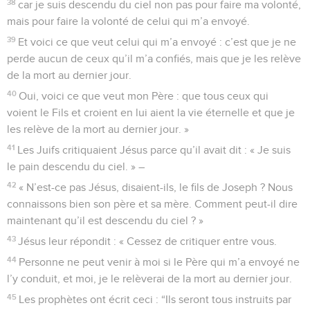
38
car je suis descendu du ciel non pas pour faire ma volonté,
mais pour faire la volonté de celui qui m’a envoyé.
39
Et voici ce que veut celui qui m’a envoyé : c’est que je ne
perde aucun de ceux qu’il m’a confiés, mais que je les relève
de la mort au dernier jour.
40
Oui, voici ce que veut mon Père : que tous ceux qui
voient le Fils et croient en lui aient la vie éternelle et que je
les relève de la mort au dernier jour. »
41
Les Juifs critiquaient Jésus parce qu’il avait dit : « Je suis
le pain descendu du ciel. » –
42
« N’est-ce pas Jésus, disaient-ils, le fils de Joseph ? Nous
connaissons bien son père et sa mère. Comment peut-il dire
maintenant qu’il est descendu du ciel ? »
43
Jésus leur répondit : « Cessez de critiquer entre vous.
44
Personne ne peut venir à moi si le Père qui m’a envoyé ne
l’y conduit, et moi, je le relèverai de la mort au dernier jour.
45
Les prophètes ont écrit ceci : “Ils seront tous instruits par