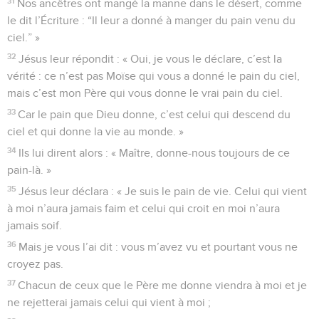
31
Nos ancêtres ont mangé la manne dans le désert, comme
le dit l’Écriture : “Il leur a donné à manger du pain venu du
ciel.” »
32
Jésus leur répondit : « Oui, je vous le déclare, c’est la
vérité : ce n’est pas Moïse qui vous a donné le pain du ciel,
mais c’est mon Père qui vous donne le vrai pain du ciel.
33
Car le pain que Dieu donne, c’est celui qui descend du
ciel et qui donne la vie au monde. »
34
Ils lui dirent alors : « Maître, donne-nous toujours de ce
pain-là. »
35
Jésus leur déclara : « Je suis le pain de vie. Celui qui vient
à moi n’aura jamais faim et celui qui croit en moi n’aura
jamais soif.
36
Mais je vous l’ai dit : vous m’avez vu et pourtant vous ne
croyez pas.
37
Chacun de ceux que le Père me donne viendra à moi et je
ne rejetterai jamais celui qui vient à moi ;