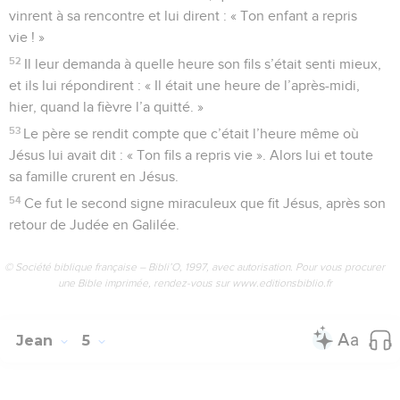
vinrent à sa rencontre et lui dirent : « Ton enfant a repris
vie ! »
52
Il leur demanda à quelle heure son fils s’était senti mieux,
et ils lui répondirent : « Il était une heure de l’après-midi,
hier, quand la fièvre l’a quitté. »
53
Le père se rendit compte que c’était l’heure même où
Jésus lui avait dit : « Ton fils a repris vie ». Alors lui et toute
sa famille crurent en Jésus.
54
Ce fut le second signe miraculeux que fit Jésus, après son
retour de Judée en Galilée.
© Société biblique française – Bibli’O, 1997, avec autorisation. Pour vous procurer
une Bible imprimée, rendez-vous sur www.editionsbiblio.fr
Jean
5