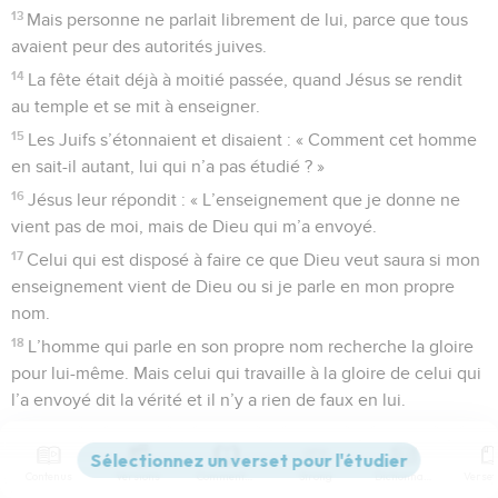
13
Mais personne ne parlait librement de lui, parce que tous
avaient peur des autorités juives.
14
La fête était déjà à moitié passée, quand Jésus se rendit
au temple et se mit à enseigner.
15
Les Juifs s’étonnaient et disaient : « Comment cet homme
en sait-il autant, lui qui n’a pas étudié ? »
16
Jésus leur répondit : « L’enseignement que je donne ne
vient pas de moi, mais de Dieu qui m’a envoyé.
17
Celui qui est disposé à faire ce que Dieu veut saura si mon
enseignement vient de Dieu ou si je parle en mon propre
nom.
18
L’homme qui parle en son propre nom recherche la gloire
pour lui-même. Mais celui qui travaille à la gloire de celui qui
l’a envoyé dit la vérité et il n’y a rien de faux en lui.
19
Moïse vous a donné la loi, n’est-ce pas ? Mais aucun de
vous ne la met en pratique. Pourquoi cherchez-vous à me
Contenus
Versions
Commentaires
Strong
Dictionnaire
faire mourir ? »