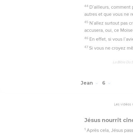
44
D’ailleurs, comment p
autres et que vous ne r
45
N’allez surtout pas c
accusera, oui, ce Moïs
46
En effet, si vous l’av
47
Si vous ne croyez mê
La Bible Du 
Jean
6
Les vidéos 
Jésus nourrit ci
1
Après cela, Jésus passa