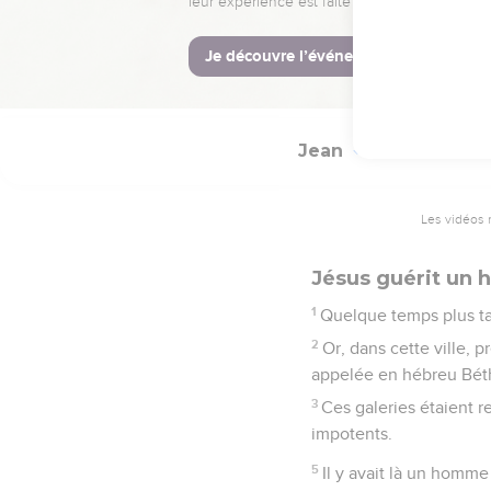
54
Tel est le deuxième 
La Bible Du 
Jean
5
Les vidéos 
Jésus guérit un
1
Quelque temps plus tar
2
Or, dans cette ville, 
appelée en hébreu Bét
3
Ces galeries étaient r
impotents.
5
Il y avait là un homme