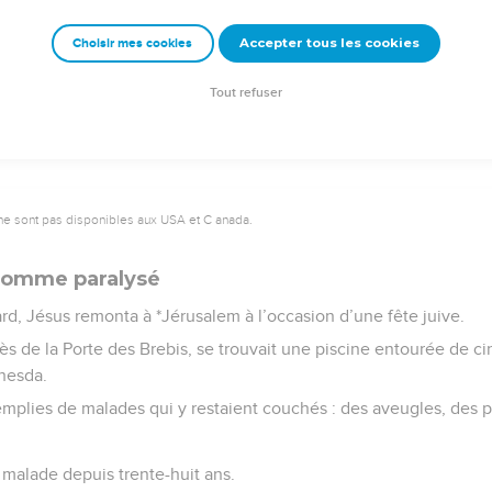
signe miraculeux que Jésus accomplit en Galilée, après son reto
Accepter tous les cookies
Choisir mes cookies
Semeur Copyright © 1992, 1999 by Biblica, Inc.® Used by permission. All rights reserv
Tout refuser
ne sont pas disponibles aux USA et C anada.
 homme paralysé
d, Jésus remonta à *Jérusalem à l’occasion d’une fête juive.
près de la Porte des Brebis, se trouvait une piscine entourée de c
hesda.
emplies de malades qui y restaient couchés : des aveugles, des p
 malade depuis trente-huit ans.