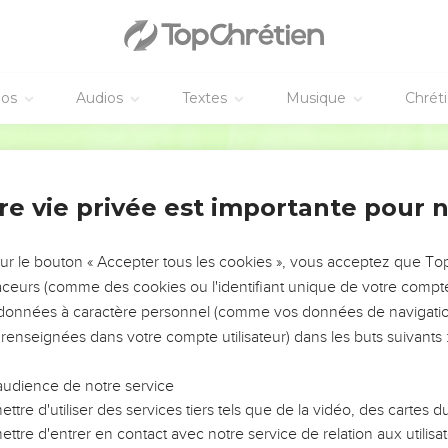
e, et ils avaient vu tous les miracles qu’il y avait faits.
n Galilée, où il avait changé l’eau en vin. Or, à *Capernaüm vivai
alade.
éos
Audios
Textes
Musique
Chrét
sus était revenu de *Judée en Galilée, il alla le trouver et le sup
t de mourir.
Semeur
ins de voir des signes miraculeux et des choses extraordinaires,
re vie privée est importante pour 
 insistait : —Seigneur, viens vite avant que mon petit garçon ne
ntre chez toi, ton fils est bien portant. Cet homme crut Jésus sur p
sur le bouton « Accepter tous les cookies », vous acceptez que T
traceurs (comme des cookies ou l'identifiant unique de votre compte 
ur, plusieurs de ses serviteurs vinrent à sa rencontre et lui annon
s données à caractère personnel (comme vos données de navigatio
 renseignées dans votre compte utilisateur) dans les buts suivants 
lle heure son état s’était amélioré. Ils lui répondirent : —C’est 
e l’a quitté.
audience de notre service
’était l’heure même où Jésus lui avait dit : « Ton fils est bien port
ttre d'utiliser des services tiers tels que de la vidéo, des cartes
ttre d'entrer en contact avec notre service de relation aux utilisat