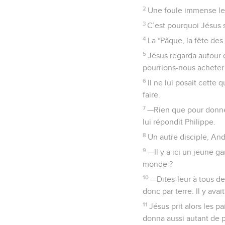
2
Une foule immense le s
3
C’est pourquoi Jésus s
4
La *Pâque, la fête des 
5
Jésus regarda autour d
pourrions-nous acheter
6
Il ne lui posait cette q
faire.
7
—Rien que pour donner
lui répondit Philippe.
8
Un autre disciple, Andr
9
—Il y a ici un jeune g
monde ?
10
—Dites-leur à tous de 
donc par terre. Il y ava
11
Jésus prit alors les pa
donna aussi autant de p