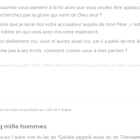
ourriez-vous parvenir à la foi alors que vous voulez être applaud
echerchez pas la gloire qui vient de Dieu seul ?
roire que je serai moi votre accusateur auprès de mon Père ; c’es
e même en qui vous avez mis votre espérance.
iez réellement cru, vous m’auriez aussi cru, car il a parlé de moi d
me pas à ses écrits, comment croirez-vous à mes paroles ?
Semeur Copyright © 1992, 1999 by Biblica, Inc.® Used by permission. All rights reserv
ne sont pas disponibles aux USA et C anada.
nq mille hommes
 sur l’autre rive du lac de *Galilée (appelé aussi lac de Tibériade