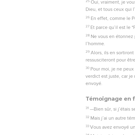
25
Oui, vraiment, je vous
Dieu, et tous ceux qui 
26
En effet, comme le Pè
27
Et parce qu’il est le 
28
Ne vous en étonnez p
l’homme.
29
Alors, ils en sortiron
ressusciteront pour êt
30
Pour moi, je ne peux
verdict est juste, car j
envoyé.
Témoignage en f
31
—Bien sûr, si j’étais
32
Mais j’ai un autre té
33
Vous avez envoyé une
34