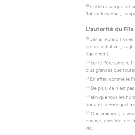
18
Cette remarque fut po
*loi sur le sabbat, il ap
L'autorité du Fil
19
Jésus répondit à ces r
propre initiative ; il ag
également,
20
car le Père aime le F
plus grandes que toutes
21
En effet, comme le Père
22
De plus, ce n’est pas
23
afin que tous les hom
honorer le Père qui l’a
24
Oui, vraiment, je vou
envoyé, possède, dès à p
vie.