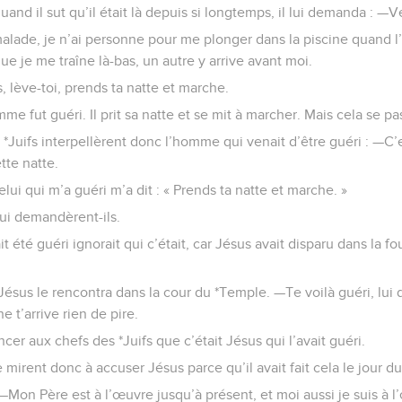
uand il sut qu’il était là depuis si longtemps, il lui demanda : —V
malade, je n’ai personne pour me plonger dans la piscine quand
e je me traîne là-bas, un autre y arrive avant moi.
s, lève-toi, prends ta natte et marche.
me fut guéri. Il prit sa natte et se mit à marcher. Mais cela se pa
*Juifs interpellèrent donc l’homme qui venait d’être guéri : —C’e
tte natte.
celui qui m’a guéri m’a dit : « Prends ta natte et marche. »
 lui demandèrent-ils.
 été guéri ignorait qui c’était, car Jésus avait disparu dans la fo
ésus le rencontra dans la cour du *Temple. —Te voilà guéri, lui dit
e t’arrive rien de pire.
cer aux chefs des *Juifs que c’était Jésus qui l’avait guéri.
 mirent donc à accuser Jésus parce qu’il avait fait cela le jour d
 —Mon Père est à l’œuvre jusqu’à présent, et moi aussi je suis à l