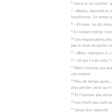
6
Jésus le vit couché ; q
7
—Maître, répondit le 
bouillonner. Le temps qu
8
—Eh bien, lui dit Jésu
9
A l’instant même l’hom
10
Les responsables des 
pas le droit de porter ce
11
—Mais, répliqua-t-il, 
12
—Et qui t’a dit cela ?
13
Mais l’homme qui avait
cet endroit.
14
Peu de temps après, J
plus pécher, pour qu’il n
15
Et l’homme alla annon
16
Les chefs des Juifs se
17
Jésus leur répondit :