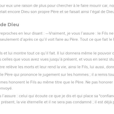
ur eux une raison de plus pour chercher à le faire mourir car, no
pelait encore Dieu son propre Père et se faisait ainsi l’égal de Die
s de Dieu
eproches en leur disant : —Vraiment, je vous l’assure : le Fils ne
it seulement d’après ce qu’il voit faire au Père. Tout ce que fait le P
ils et lui montre tout ce qu’il fait. Il lui donnera même le pouvoi
 celles que vous avez vues jusqu’à présent, et vous en serez stu
 relève les morts et leur rend la vie, ainsi le Fils, lui aussi, donn
 le Père qui prononce le jugement sur les hommes ; il a remis tou
mes honorent le Fils au même titre que le Père. Ne pas honorer le
 envoyé.
s l’assure : celui qui écoute ce que je dis et qui place sa *confia
résent, la vie éternelle et il ne sera pas condamné ; il est déjà 