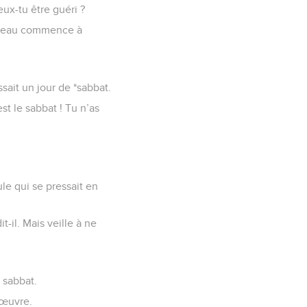
eux-tu être guéri ?
 l’eau commence à
ssait un jour de *sabbat.
st le sabbat ! Tu n’as
ule qui se pressait en
-il. Mais veille à ne
u sabbat.
’œuvre.