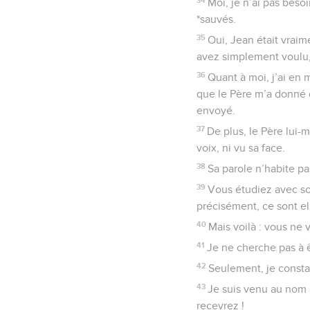
Moi, je n’ai pas bes
*sauvés.
35
Oui, Jean était vrai
avez simplement voulu,
36
Quant à moi, j’ai en 
que le Père m’a donné 
envoyé.
37
De plus, le Père lui
voix, ni vu sa face.
38
Sa parole n’habite pa
39
Vous étudiez avec soi
précisément, ce sont e
40
Mais voilà : vous ne 
41
Je ne cherche pas à 
42
Seulement, je const
43
Je suis venu au nom 
recevrez !