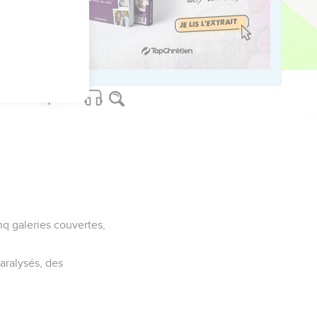
ur de Judée.
ed worldwide.
inq galeries couvertes,
aralysés, des