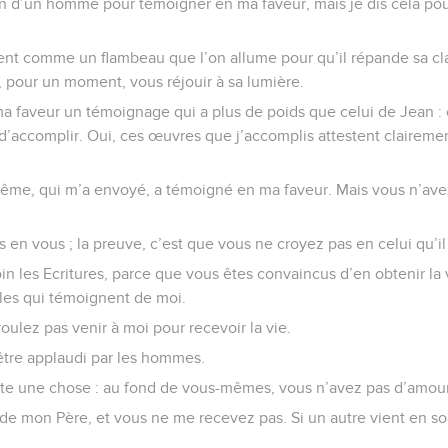
oin d’un homme pour témoigner en ma faveur, mais je dis cela po
ment comme un flambeau que l’on allume pour qu’il répande sa cla
 pour un moment, vous réjouir à sa lumière.
ma faveur un témoignage qui a plus de poids que celui de Jean :
d’accomplir. Oui, ces œuvres que j’accomplis attestent claireme
-même, qui m’a envoyé, a témoigné en ma faveur. Mais vous n’av
s en vous ; la preuve, c’est que vous ne croyez pas en celui qu’i
n les Ecritures, parce que vous êtes convaincus d’en obtenir la v
lles qui témoignent de moi.
voulez pas venir à moi pour recevoir la vie.
être applaudi par les hommes.
ate une chose : au fond de vous-mêmes, vous n’avez pas d’amour
de mon Père, et vous ne me recevez pas. Si un autre vient en s