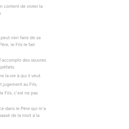
n content de violer la
u.
 peut rien faire de sa
ère, le Fils le fait
r d’accomplir des œuvres
péfaits.
e la vie à qui il veut.
t jugement au Fils,
 Fils, c’est ne pas
nce dans le Père qui m’a
passé de la mort à la