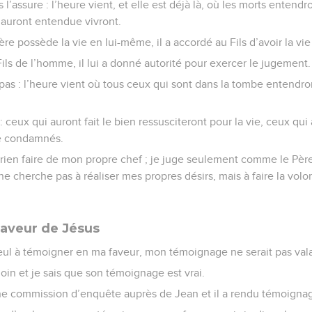
 l’assure : l’heure vient, et elle est déjà là, où les morts entendr
l’auront entendue vivront.
re possède la vie en lui-même, il a accordé au Fils d’avoir la vi
*Fils de l’homme, il lui a donné autorité pour exercer le jugement.
as : l’heure vient où tous ceux qui sont dans la tombe entendron
t : ceux qui auront fait le bien ressusciteront pour la vie, ceux qui 
re condamnés.
 rien faire de mon propre chef ; je juge seulement comme le Pèr
e ne cherche pas à réaliser mes propres désirs, mais à faire la volo
aveur de Jésus
 seul à témoigner en ma faveur, mon témoignage ne serait pas val
moin et je sais que son témoignage est vrai.
 commission d’enquête auprès de Jean et il a rendu témoignage