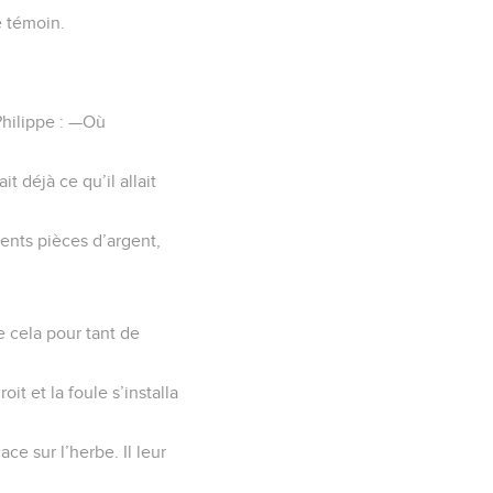
é témoin.
Philippe : —Où
it déjà ce qu’il allait
ents pièces d’argent,
e cela pour tant de
it et la foule s’installa
ace sur l’herbe. Il leur