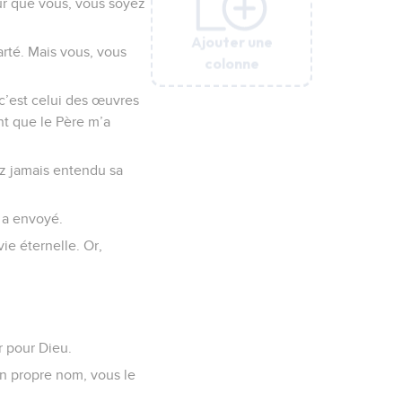
ur que vous, vous soyez
Ajouter une
Ajouter une
Ajouter une
Ajouter une
Ajouter une
Ajouter une
rté. Mais vous, vous
colonne
colonne
colonne
colonne
colonne
colonne
 c’est celui des œuvres
nt que le Père m’a
ez jamais entendu sa
l a envoyé.
ie éternelle. Or,
 pour Dieu.
on propre nom, vous le