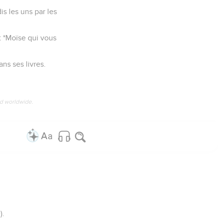
is les uns par les
t *Moïse qui vous
ans ses livres.
ed worldwide.
).