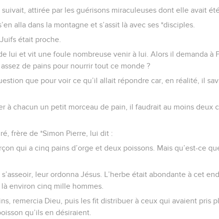
uivait, attirée par les guérisons miraculeuses dont elle avait ét
’en alla dans la montagne et s’assit là avec ses *disciples.
Juifs était proche.
e lui et vit une foule nombreuse venir à lui. Alors il demanda à 
 assez de pains pour nourrir tout ce monde ?
uestion que pour voir ce qu’il allait répondre car, en réalité, il sava
 à chacun un petit morceau de pain, il faudrait au moins deux c
é, frère de *Simon Pierre, lui dit :
arçon qui a cinq pains d’orge et deux poissons. Mais qu’est-ce qu
s’asseoir, leur ordonna Jésus. L’herbe était abondante à cet endro
it là environ cinq mille hommes.
ins, remercia Dieu, puis les fit distribuer à ceux qui avaient pris pl
oisson qu’ils en désiraient.