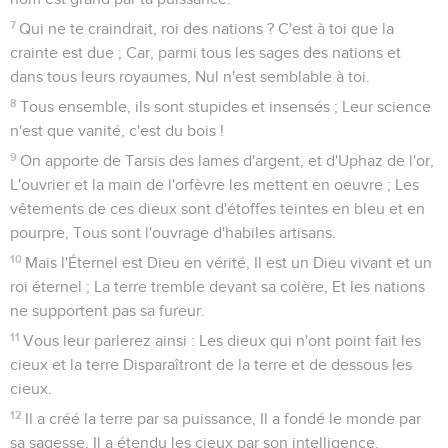
7
Qui ne te craindrait, roi des nations ? C'est à toi que la
crainte est due ; Car, parmi tous les sages des nations et
dans tous leurs royaumes, Nul n'est semblable à toi.
8
Tous ensemble, ils sont stupides et insensés ; Leur science
n'est que vanité, c'est du bois !
9
On apporte de Tarsis des lames d'argent, et d'Uphaz de l'or,
L'ouvrier et la main de l'orfèvre les mettent en oeuvre ; Les
vêtements de ces dieux sont d'étoffes teintes en bleu et en
pourpre, Tous sont l'ouvrage d'habiles artisans.
10
Mais l'Éternel est Dieu en vérité, Il est un Dieu vivant et un
roi éternel ; La terre tremble devant sa colère, Et les nations
ne supportent pas sa fureur.
11
Vous leur parlerez ainsi : Les dieux qui n'ont point fait les
cieux et la terre Disparaîtront de la terre et de dessous les
cieux.
12
Il a créé la terre par sa puissance, Il a fondé le monde par
sa sagesse, Il a étendu les cieux par son intelligence.