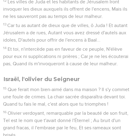
12
Les villes de Juda et les habitants de Jérusalem Iront
invoquer les dieux auxquels ils offrent de l'encens, Mais ils
ne les sauveront pas au temps de leur malheur.
13
Car tu as autant de dieux que de villes, ô Juda ! Et autant
Jérusalem a de rues, Autant vous avez dressé d'autels aux
idoles, D'autels pour offrir de l'encens à Baal...
14
Et toi, n'intercède pas en faveur de ce peuple, N'élève
pour eux ni supplications ni prières ; Car je ne les écouterai
pas, Quand ils m'invoqueront à cause de leur malheur.
Israël, l'olivier du Seigneur
15
Que ferait mon bien-aimé dans ma maison ? Il s'y commet
une foule de crimes. La chair sacrée disparaîtra devant toi.
Quand tu fais le mal, c'est alors que tu triomphes !
16
Olivier verdoyant, remarquable par la beauté de son fruit,
Tel est le nom que t'avait donné l'Éternel ; Au bruit d'un
grand fracas, il l'embrase par le feu, Et ses rameaux sont
brisés.