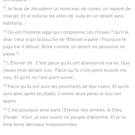
11
Je ferai de Jérusalem un monceau de ruines, un repaire de
chacals, Et je réduirai les villes de Juda en un désert sans
habitants. -
12
Où est l'homme sage qui comprenne ces choses ? Qu'il le
dise, celui à qui la bouche de l'Éternel a parlé ! Pourquoi le
pays est-il détruit, Brûlé comme un désert où personne ne
passe ?
13
L'Éternel dit : C'est parce qu'ils ont abandonné ma loi, Que
j'avais mise devant eux ; Parce qu'ils n'ont point écouté ma
voix, Et qu'ils ne l'ont point suivie ;
14
Parce qu'ils ont suivi les penchants de leur coeur, Et qu'ils
sont allés après les Baals, Comme leurs pères le leur ont
appris.
15
C'est pourquoi ainsi parle l'Éternel des armées, le Dieu
d'Israël : Voici, je vais nourrir ce peuple d'absinthe, Et je lui
ferai boire des eaux empoisonnées.