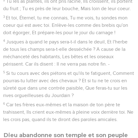
Tu les as plantés, ils ont pris racine, Ils croissent, ils portent
du fruit ; Tu es près de leur bouche, Mais loin de leur coeur.
3
Et toi, Éternel, tu me connais, Tu me vois, tu sondes mon
coeur qui est avec toi. Enlève-les comme des brebis qu'on
doit égorger, Et prépare-les pour le jour du carnage !
4
Jusques à quand le pays sera-t-il dans le deuil, Et l'herbe
de tous les champs sera-t-elle desséchée ? A cause de la
méchanceté des habitants, Les bêtes et les oiseaux
périssent. Car ils disent : Il ne verra pas notre fin. -
5
Si tu cours avec des piétons et qu'ils te fatiguent, Comment
pourras-tu lutter avec des chevaux ? Et si tu ne te crois en
sûreté que dans une contrée paisible, Que feras-tu sur les
rives orgueilleuses du Jourdain ?
6
Car tes frères eux-mêmes et la maison de ton père te
trahissent, Ils crient eux-mêmes à pleine voix derrière toi. Ne
les crois pas, quand ils te diront des paroles amicales.
Dieu abandonne son temple et son peuple