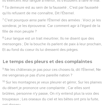
Ils exercent leur langue à mentir, Ils s'étudient à faire le mal.
6
Ta demeure est au sein de la fausseté ; C'est par fausseté
qu'ils refusent de me connaître, Dit l'Éternel.
7
C'est pourquoi ainsi parle l'Éternel des armées : Voici je les
sonderai, je les éprouverai. Car comment agir à l'égard de la
fille de mon peuple ?
8
Leur langue est un trait meurtrier, Ils ne disent que des
mensonges ; De la bouche ils parlent de paix à leur prochain,
Et au fond du coeur ils lui dressent des pièges.
Le temps des pleurs et des complaintes
9
Ne les châtierais-je pas pour ces choses-là, dit l'Éternel, Ne
me vengerais-je pas d'une pareille nation ?
10
Sur les montagnes je veux pleurer et gémir, Sur les plaines
du désert je prononce une complainte ; Car elles sont
brûlées, personne n'y passe, On n'y entend plus la voix des
troupeaux ; Les oiseaux du ciel et les bêtes ont pris la fuite,
ont disparu. -