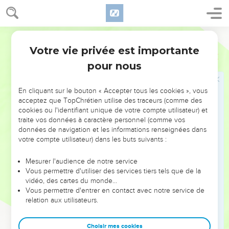
La vallée du massacre
Segond 1910
29
Coupe ta chevelure, et jette-la au loin ; Monte sur les
Votre vie privée est importante
hauteurs, et prononce une complainte ! Car l'Éternel rejette
Jérémie
7
Et repousse la génération qui a provoqué sa fureur.
pour nous
30
Car les enfants de Juda ont fait ce qui est mal à mes yeux,
Dit l'Éternel ; Ils ont placé leurs abominations Dans la maison
En cliquant sur le bouton « Accepter tous les cookies », vous
acceptez que TopChrétien utilise des traceurs (comme des
sur laquelle mon nom est invoqué, Afin de la souiller.
cookies ou l'identifiant unique de votre compte utilisateur) et
31
Ils ont bâti des hauts lieux à Topheth dans la vallée de Ben
traite vos données à caractère personnel (comme vos
Hinnom, Pour brûler au feu leurs fils et leurs filles : Ce que je
données de navigation et les informations renseignées dans
votre compte utilisateur) dans les buts suivants :
n'avais point ordonné, Ce qui ne m'était point venu à la
pensée.
Mesurer l'audience de notre service
32
C'est pourquoi voici, les jours viennent, dit l'Éternel, Où
Vous permettre d'utiliser des services tiers tels que de la
vidéo, des cartes du monde…
l'on ne dira plus Topheth et la vallée de Ben Hinnom, Mais
Vous permettre d'entrer en contact avec notre service de
où l'on dira la vallée du carnage ; Et l'on enterrera les morts à
relation aux utilisateurs.
Topheth par défaut de place.
33
Les cadavres de ce peuple seront la pâture Des oiseaux du
Choisir mes cookies