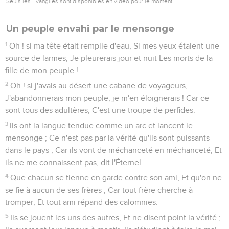
Seuls les Évangiles sont disponibles en vidéo pour le moment.
Un peuple envahi par le mensonge
1
Oh ! si ma tête était remplie d'eau, Si mes yeux étaient une
source de larmes, Je pleurerais jour et nuit Les morts de la
fille de mon peuple !
2
Oh ! si j'avais au désert une cabane de voyageurs,
J'abandonnerais mon peuple, je m'en éloignerais ! Car ce
sont tous des adultères, C'est une troupe de perfides.
3
Ils ont la langue tendue comme un arc et lancent le
mensonge ; Ce n'est pas par la vérité qu'ils sont puissants
dans le pays ; Car ils vont de méchanceté en méchanceté, Et
ils ne me connaissent pas, dit l'Éternel.
4
Que chacun se tienne en garde contre son ami, Et qu'on ne
se fie à aucun de ses frères ; Car tout frère cherche à
tromper, Et tout ami répand des calomnies.
5
Ils se jouent les uns des autres, Et ne disent point la vérité ;