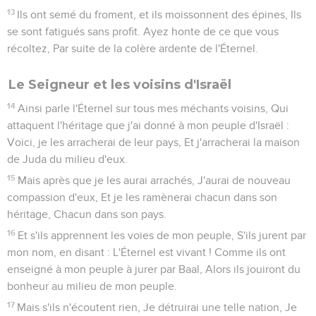
13
Ils ont semé du froment, et ils moissonnent des épines, Ils
se sont fatigués sans profit. Ayez honte de ce que vous
récoltez, Par suite de la colère ardente de l'Éternel.
Le Seigneur et les voisins d'Israël
14
Ainsi parle l'Éternel sur tous mes méchants voisins, Qui
attaquent l'héritage que j'ai donné à mon peuple d'Israël :
Voici, je les arracherai de leur pays, Et j'arracherai la maison
de Juda du milieu d'eux.
15
Mais après que je les aurai arrachés, J'aurai de nouveau
compassion d'eux, Et je les ramènerai chacun dans son
héritage, Chacun dans son pays.
16
Et s'ils apprennent les voies de mon peuple, S'ils jurent par
mon nom, en disant : L'Éternel est vivant ! Comme ils ont
enseigné à mon peuple à jurer par Baal, Alors ils jouiront du
bonheur au milieu de mon peuple.
17
Mais s'ils n'écoutent rien, Je détruirai une telle nation, Je