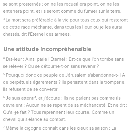
se sont prosternés ; on ne les recueillera point, on ne les
enterrera point, et ils seront comme du fumier sur la terre.
3
La mort sera préférable à la vie pour tous ceux qui resteront
de cette race méchante, dans tous les lieux où je les aurai
chassés, dit l'Éternel des armées.
Une attitude incompréhensible
4
Dis-leur : Ainsi parle l'Éternel : Est-ce que l'on tombe sans
se relever ? Ou se détourne-t-on sans revenir ?
5
Pourquoi donc ce peuple de Jérusalem s'abandonne-t-il A
de perpétuels égarements ? Ils persistent dans la tromperie,
Ils refusent de se convertir.
6
Je suis attentif, et j'écoute : Ils ne parlent pas comme ils
devraient ; Aucun ne se repent de sa méchanceté, Et ne dit :
Qu'ai-je fait ? Tous reprennent leur course, Comme un
cheval qui s'élance au combat.
7
Même la cigogne connaît dans les cieux sa saison ; La