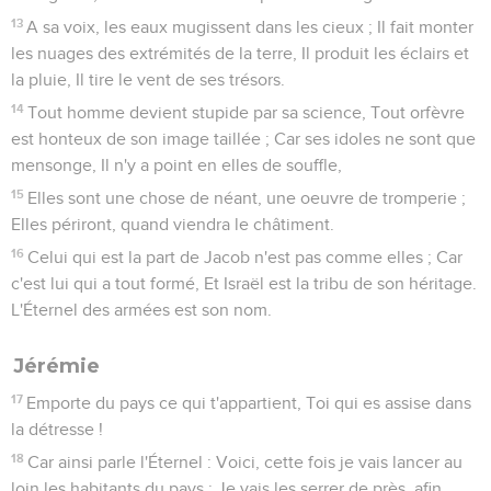
13
A sa voix, les eaux mugissent dans les cieux ; Il fait monter
les nuages des extrémités de la terre, Il produit les éclairs et
la pluie, Il tire le vent de ses trésors.
14
Tout homme devient stupide par sa science, Tout orfèvre
est honteux de son image taillée ; Car ses idoles ne sont que
mensonge, Il n'y a point en elles de souffle,
15
Elles sont une chose de néant, une oeuvre de tromperie ;
Elles périront, quand viendra le châtiment.
16
Celui qui est la part de Jacob n'est pas comme elles ; Car
c'est lui qui a tout formé, Et Israël est la tribu de son héritage.
L'Éternel des armées est son nom.
Jérémie
17
Emporte du pays ce qui t'appartient, Toi qui es assise dans
la détresse !
18
Car ainsi parle l'Éternel : Voici, cette fois je vais lancer au
loin les habitants du pays ; Je vais les serrer de près, afin