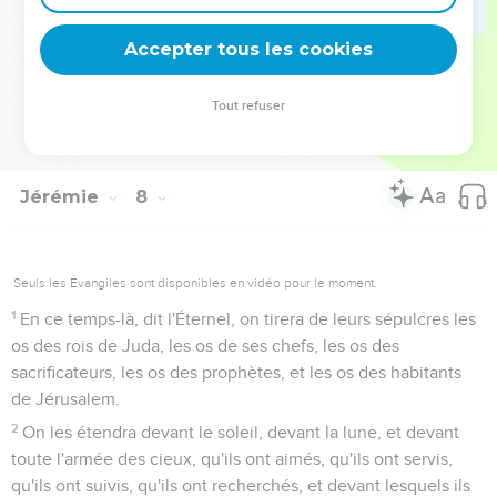
ciel et des bêtes de la terre ; Et il n'y aura personne pour les
troubler.
Accepter tous les cookies
34
Je ferai cesser dans les villes de Juda et dans les rues de
Jérusalem Les cris de réjouissance et les cris d'allégresse,
Tout refuser
Les chants du fiancé et les chants de la fiancée ; Car le pays
sera un désert.
Jérémie
8
Seuls les Évangiles sont disponibles en vidéo pour le moment.
1
En ce temps-là, dit l'Éternel, on tirera de leurs sépulcres les
os des rois de Juda, les os de ses chefs, les os des
sacrificateurs, les os des prophètes, et les os des habitants
de Jérusalem.
2
On les étendra devant le soleil, devant la lune, et devant
toute l'armée des cieux, qu'ils ont aimés, qu'ils ont servis,
qu'ils ont suivis, qu'ils ont recherchés, et devant lesquels ils