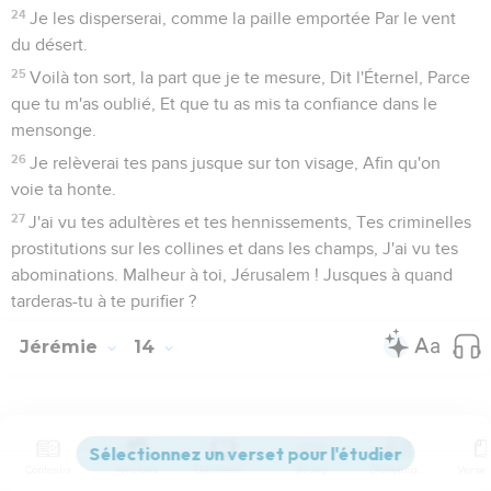
24
Je les disperserai, comme la paille emportée Par le vent
du désert.
25
Voilà ton sort, la part que je te mesure, Dit l'Éternel, Parce
que tu m'as oublié, Et que tu as mis ta confiance dans le
mensonge.
26
Je relèverai tes pans jusque sur ton visage, Afin qu'on
voie ta honte.
27
J'ai vu tes adultères et tes hennissements, Tes criminelles
prostitutions sur les collines et dans les champs, J'ai vu tes
abominations. Malheur à toi, Jérusalem ! Jusques à quand
tarderas-tu à te purifier ?
Jérémie
14
Seuls les Évangiles sont disponibles en vidéo pour le moment.
Contenus
Versions
Commentaires
Strong
Dictionnaire
A l'occasion d'une sécheresse