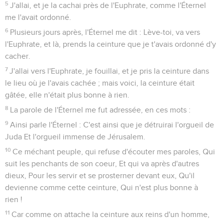
5
J'allai, et je la cachai près de l'Euphrate, comme l'Éternel
me l'avait ordonné.
6
Plusieurs jours après, l'Éternel me dit : Lève-toi, va vers
l'Euphrate, et là, prends la ceinture que je t'avais ordonné d'y
cacher.
7
J'allai vers l'Euphrate, je fouillai, et je pris la ceinture dans
le lieu où je l'avais cachée ; mais voici, la ceinture était
gâtée, elle n'était plus bonne à rien.
8
La parole de l'Éternel me fut adressée, en ces mots :
9
Ainsi parle l'Éternel : C'est ainsi que je détruirai l'orgueil de
Juda Et l'orgueil immense de Jérusalem.
10
Ce méchant peuple, qui refuse d'écouter mes paroles, Qui
suit les penchants de son coeur, Et qui va après d'autres
dieux, Pour les servir et se prosterner devant eux, Qu'il
devienne comme cette ceinture, Qui n'est plus bonne à
rien !
11
Car comme on attache la ceinture aux reins d'un homme,