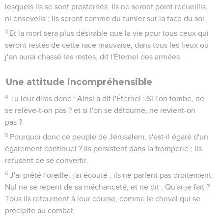
lesquels ils se sont prosternés. Ils ne seront point recueillis,
ni ensevelis ; ils seront comme du fumier sur la face du sol.
3
Et la mort sera plus désirable que la vie pour tous ceux qui
seront restés de cette race mauvaise, dans tous les lieux où
j'en aurai chassé les restes, dit l'Éternel des armées.
Une attitude incompréhensible
4
Tu leur diras donc : Ainsi a dit l'Éternel : Si l'on tombe, ne
se relève-t-on pas ? et si l'on se détourne, ne revient-on
pas ?
5
Pourquoi donc ce peuple de Jérusalem, s'est-il égaré d'un
égarement continuel ? Ils persistent dans la tromperie ; ils
refusent de se convertir.
6
J'ai prêté l'oreille, j'ai écouté : ils ne parlent pas droitement.
Nul ne se repent de sa méchanceté, et ne dit : Qu'ai-je fait ?
Tous ils retournent à leur course, comme le cheval qui se
précipite au combat.