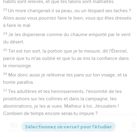
habits sont relevés, et que tes talons sont maltraités.
23
Un more changerait-il sa peau, ou un léopard ses taches ?
Alors aussi vous pourriez faire le bien, vous qui êtes dressés
à faire le mal.
24
Je les disperserai comme du chaume emporté par le vent
du désert.
25
Tel est ton sort, la portion que je te mesure, dit l'Éternel,
parce que tu m'as oublié et que tu as mis ta confiance dans
le mensonge.
26
Moi donc aussi je relèverai tes pans sur ton visage, et ta
honte paraîtra.
27
Tes adultères et tes hennissements, l'énormité de tes
prostitutions sur les collines et dans la campagne, tes
abominations, je les ai vues. Malheur à toi, Jérusalem !
Combien de temps encore seras-tu impure ?
Jérémie
14
Contenus
Versions
Commentaires
Strong
Dictionnaire