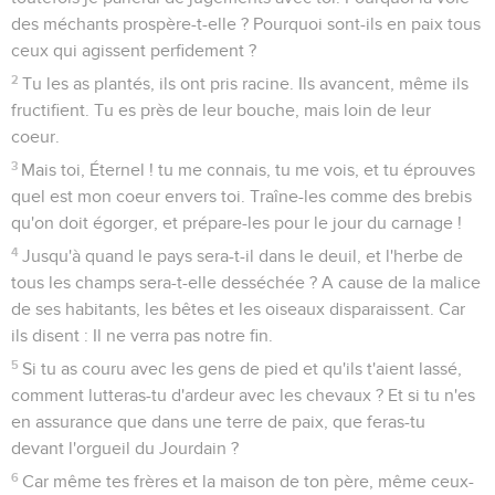
des méchants prospère-t-elle ? Pourquoi sont-ils en paix tous
ceux qui agissent perfidement ?
2
Tu les as plantés, ils ont pris racine. Ils avancent, même ils
fructifient. Tu es près de leur bouche, mais loin de leur
coeur.
3
Mais toi, Éternel ! tu me connais, tu me vois, et tu éprouves
quel est mon coeur envers toi. Traîne-les comme des brebis
qu'on doit égorger, et prépare-les pour le jour du carnage !
4
Jusqu'à quand le pays sera-t-il dans le deuil, et l'herbe de
tous les champs sera-t-elle desséchée ? A cause de la malice
de ses habitants, les bêtes et les oiseaux disparaissent. Car
ils disent : Il ne verra pas notre fin.
5
Si tu as couru avec les gens de pied et qu'ils t'aient lassé,
comment lutteras-tu d'ardeur avec les chevaux ? Et si tu n'es
en assurance que dans une terre de paix, que feras-tu
devant l'orgueil du Jourdain ?
6
Car même tes frères et la maison de ton père, même ceux-