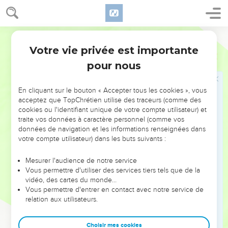
La fidélité a péri ; elle est retranchée de leur bouche !
La vallée du massacre
Ostervald
Votre vie privée est importante
29
Rase ta chevelure, et jette-la au loin ; et sur les hauteurs,
Jérémie
7
prononce une complainte ! Car l'Éternel rejette et
pour nous
abandonne cette race, objet de son courroux.
30
Car les enfants de Juda ont fait ce qui est mal à mes yeux,
En cliquant sur le bouton « Accepter tous les cookies », vous
acceptez que TopChrétien utilise des traceurs (comme des
dit l'Éternel. Ils ont placé leurs abominations dans la maison
cookies ou l'identifiant unique de votre compte utilisateur) et
sur laquelle mon nom est invoqué, afin de la souiller.
traite vos données à caractère personnel (comme vos
31
Et ils ont bâti les hauts lieux de Thopheth, qui est dans la
données de navigation et les informations renseignées dans
votre compte utilisateur) dans les buts suivants :
vallée du fils de Hinnom, pour brûler au feu leurs fils et leurs
filles, ce que je n'ai pas commandé et à quoi je n'ai point
Mesurer l'audience de notre service
pensé.
Vous permettre d'utiliser des services tiers tels que de la
32
vidéo, des cartes du monde…
C'est pourquoi, voici, les jours viennent, dit l'Éternel, où
Vous permettre d'entrer en contact avec notre service de
l'on ne dira plus Thopheth et la vallée du fils de Hinnom,
relation aux utilisateurs.
mais la vallée de la tuerie ; et on ensevelira à Thopheth,
faute de place.
Choisir mes cookies