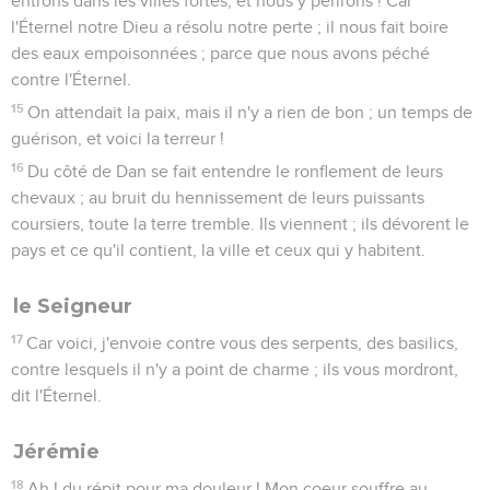
entrons dans les villes fortes, et nous y périrons ! Car
l'Éternel notre Dieu a résolu notre perte ; il nous fait boire
des eaux empoisonnées ; parce que nous avons péché
contre l'Éternel.
15
On attendait la paix, mais il n'y a rien de bon ; un temps de
guérison, et voici la terreur !
16
Du côté de Dan se fait entendre le ronflement de leurs
chevaux ; au bruit du hennissement de leurs puissants
coursiers, toute la terre tremble. Ils viennent ; ils dévorent le
pays et ce qu'il contient, la ville et ceux qui y habitent.
le Seigneur
17
Car voici, j'envoie contre vous des serpents, des basilics,
contre lesquels il n'y a point de charme ; ils vous mordront,
dit l'Éternel.
Jérémie
18
Ah ! du répit pour ma douleur ! Mon coeur souffre au-