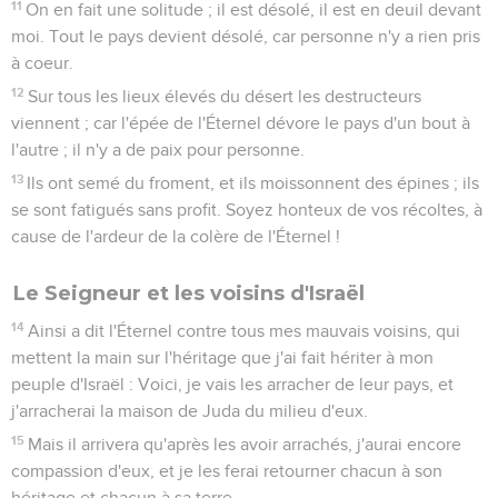
11
On en fait une solitude ; il est désolé, il est en deuil devant
moi. Tout le pays devient désolé, car personne n'y a rien pris
à coeur.
12
Sur tous les lieux élevés du désert les destructeurs
viennent ; car l'épée de l'Éternel dévore le pays d'un bout à
l'autre ; il n'y a de paix pour personne.
13
Ils ont semé du froment, et ils moissonnent des épines ; ils
se sont fatigués sans profit. Soyez honteux de vos récoltes, à
cause de l'ardeur de la colère de l'Éternel !
Le Seigneur et les voisins d'Israël
14
Ainsi a dit l'Éternel contre tous mes mauvais voisins, qui
mettent la main sur l'héritage que j'ai fait hériter à mon
peuple d'Israël : Voici, je vais les arracher de leur pays, et
j'arracherai la maison de Juda du milieu d'eux.
15
Mais il arrivera qu'après les avoir arrachés, j'aurai encore
compassion d'eux, et je les ferai retourner chacun à son
héritage et chacun à sa terre.