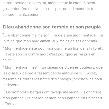
là sont perfides envers toi, même ceux-là crient à plein
gosier derrière toi. Ne les crois pas, quand même ils te
parleront amicalement.
Dieu abandonne son temple et son peuple
7
J'ai abandonné ma maison ; j'ai délaissé mon héritage ; j'ai
livré ce que mon âme aimait, aux mains de ses ennemis.
8
Mon héritage a été pour moi comme un lion dans la forêt ;
il a jeté son cri contre moi ; c'est pourquoi je l'ai pris en
haine.
9
Mon héritage m'est-il un oiseau de diverses couleurs, que
les oiseaux de proie fassent cercle autour de lui ? Allez,
rassemblez toutes les bêtes des champs ; amenez-les pour
le dévorer.
10
De nombreux bergers ont ravagé ma vigne ; ils ont foulé
mon partage ; ils ont réduit mon beau partage en un désert
affreux.