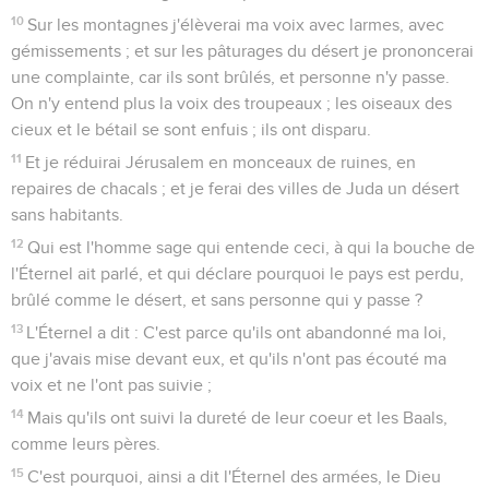
10
Sur les montagnes j'élèverai ma voix avec larmes, avec
gémissements ; et sur les pâturages du désert je prononcerai
une complainte, car ils sont brûlés, et personne n'y passe.
On n'y entend plus la voix des troupeaux ; les oiseaux des
cieux et le bétail se sont enfuis ; ils ont disparu.
11
Et je réduirai Jérusalem en monceaux de ruines, en
repaires de chacals ; et je ferai des villes de Juda un désert
sans habitants.
12
Qui est l'homme sage qui entende ceci, à qui la bouche de
l'Éternel ait parlé, et qui déclare pourquoi le pays est perdu,
brûlé comme le désert, et sans personne qui y passe ?
13
L'Éternel a dit : C'est parce qu'ils ont abandonné ma loi,
que j'avais mise devant eux, et qu'ils n'ont pas écouté ma
voix et ne l'ont pas suivie ;
14
Mais qu'ils ont suivi la dureté de leur coeur et les Baals,
comme leurs pères.
15
C'est pourquoi, ainsi a dit l'Éternel des armées, le Dieu