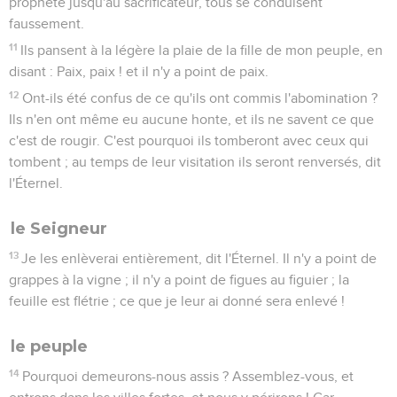
prophète jusqu'au sacrificateur, tous se conduisent
faussement.
11
Ils pansent à la légère la plaie de la fille de mon peuple, en
disant : Paix, paix ! et il n'y a point de paix.
12
Ont-ils été confus de ce qu'ils ont commis l'abomination ?
Ils n'en ont même eu aucune honte, et ils ne savent ce que
c'est de rougir. C'est pourquoi ils tomberont avec ceux qui
tombent ; au temps de leur visitation ils seront renversés, dit
l'Éternel.
le Seigneur
13
Je les enlèverai entièrement, dit l'Éternel. Il n'y a point de
grappes à la vigne ; il n'y a point de figues au figuier ; la
feuille est flétrie ; ce que je leur ai donné sera enlevé !
le peuple
14
Pourquoi demeurons-nous assis ? Assemblez-vous, et