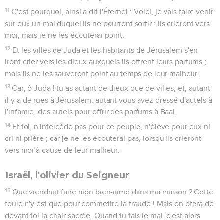
11
C'est pourquoi, ainsi a dit l'Éternel : Voici, je vais faire venir
sur eux un mal duquel ils ne pourront sortir ; ils crieront vers
moi, mais je ne les écouterai point.
12
Et les villes de Juda et les habitants de Jérusalem s'en
iront crier vers les dieux auxquels ils offrent leurs parfums ;
mais ils ne les sauveront point au temps de leur malheur.
13
Car, ô Juda ! tu as autant de dieux que de villes, et, autant
il y a de rues à Jérusalem, autant vous avez dressé d'autels à
l'infamie, des autels pour offrir des parfums à Baal.
14
Et toi, n'intercède pas pour ce peuple, n'élève pour eux ni
cri ni prière ; car je ne les écouterai pas, lorsqu'ils crieront
vers moi à cause de leur malheur.
Israël, l'olivier du Seigneur
15
Que viendrait faire mon bien-aimé dans ma maison ? Cette
foule n'y est que pour commettre la fraude ! Mais on ôtera de
devant toi la chair sacrée. Quand tu fais le mal, c'est alors