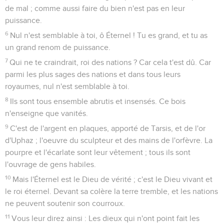
de mal ; comme aussi faire du bien n'est pas en leur
puissance.
6
Nul n'est semblable à toi, ô Éternel ! Tu es grand, et tu as
un grand renom de puissance.
7
Qui ne te craindrait, roi des nations ? Car cela t'est dû. Car
parmi les plus sages des nations et dans tous leurs
royaumes, nul n'est semblable à toi.
8
Ils sont tous ensemble abrutis et insensés. Ce bois
n'enseigne que vanités.
9
C'est de l'argent en plaques, apporté de Tarsis, et de l'or
d'Uphaz ; l'oeuvre du sculpteur et des mains de l'orfèvre. La
pourpre et l'écarlate sont leur vêtement ; tous ils sont
l'ouvrage de gens habiles.
10
Mais l'Éternel est le Dieu de vérité ; c'est le Dieu vivant et
le roi éternel. Devant sa colère la terre tremble, et les nations
ne peuvent soutenir son courroux.
11
Vous leur direz ainsi : Les dieux qui n'ont point fait les