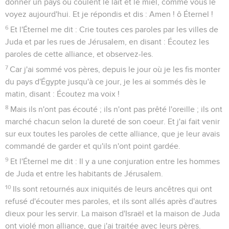
donner un pays où coulent le lait et le miel, comme vous le
voyez aujourd'hui. Et je répondis et dis : Amen ! ô Éternel !
6
Et l'Éternel me dit : Crie toutes ces paroles par les villes de
Juda et par les rues de Jérusalem, en disant : Écoutez les
paroles de cette alliance, et observez-les.
7
Car j'ai sommé vos pères, depuis le jour où je les fis monter
du pays d'Égypte jusqu'à ce jour, je les ai sommés dès le
matin, disant : Écoutez ma voix !
8
Mais ils n'ont pas écouté ; ils n'ont pas prêté l'oreille ; ils ont
marché chacun selon la dureté de son coeur. Et j'ai fait venir
sur eux toutes les paroles de cette alliance, que je leur avais
commandé de garder et qu'ils n'ont point gardée.
9
Et l'Éternel me dit : Il y a une conjuration entre les hommes
de Juda et entre les habitants de Jérusalem.
10
Ils sont retournés aux iniquités de leurs ancêtres qui ont
refusé d'écouter mes paroles, et ils sont allés après d'autres
dieux pour les servir. La maison d'Israël et la maison de Juda
ont violé mon alliance, que j'ai traitée avec leurs pères.