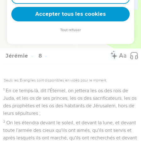
33
Et les cadavres de ce peuple seront la pâture des oiseaux
des cieux et des bêtes de la terre, et il n'y aura personne qui
Accepter tous les cookies
les trouble.
34
Et je ferai cesser dans les villes de Juda et dans les rues
Tout refuser
de Jérusalem, la voix de joie et la voix d'allégresse, la voix
de l'époux et la voix de l'épouse ; car le pays sera un désert.
Jérémie
8
Seuls les Évangiles sont disponibles en vidéo pour le moment.
1
En ce temps-là, dit l'Éternel, on jettera les os des rois de
Juda, et les os de ses princes, les os des sacrificateurs, les os
des prophètes et les os des habitants de Jérusalem, hors de
leurs sépultures ;
2
On les étendra devant le soleil, et devant la lune, et devant
toute l'armée des cieux qu'ils ont aimés, qu'ils ont servis et
après lesquels ils ont marché, qu'ils ont recherchés et devant