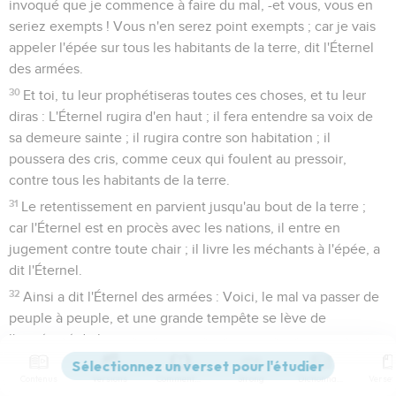
invoqué que je commence à faire du mal, -et vous, vous en
seriez exempts ! Vous n'en serez point exempts ; car je vais
appeler l'épée sur tous les habitants de la terre, dit l'Éternel
des armées.
30
Et toi, tu leur prophétiseras toutes ces choses, et tu leur
diras : L'Éternel rugira d'en haut ; il fera entendre sa voix de
sa demeure sainte ; il rugira contre son habitation ; il
poussera des cris, comme ceux qui foulent au pressoir,
contre tous les habitants de la terre.
31
Le retentissement en parvient jusqu'au bout de la terre ;
car l'Éternel est en procès avec les nations, il entre en
jugement contre toute chair ; il livre les méchants à l'épée, a
dit l'Éternel.
32
Ainsi a dit l'Éternel des armées : Voici, le mal va passer de
peuple à peuple, et une grande tempête se lève de
l'extrémité de la terre.
33
Ceux que l'Éternel tuera en ce jour-là seront étendus d'un
Contenus
Versions
Commentaires
Strong
Dictionnaire
bout de la terre à l'autre bout ; ils ne seront ni pleurés, ni