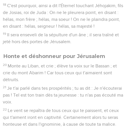
18
C'est pourquoi, ainsi a dit l'Éternel touchant Jéhojakim, fils
de Josias, roi de Juda : On ne le pleurera point, en disant :
hélas, mon frère ; hélas, ma soeur ! On ne le plaindra point,
en disant : hélas, seigneur ! hélas, sa majesté !
19
Il sera enseveli de la sépulture d'un âne ; il sera traîné et
jeté hors des portes de Jérusalem.
Honte et déshonneur pour Jérusalem
20
Monte au Liban, et crie ; élève ta voix sur le Bassan ; et
crie du mont Abarim ! Car tous ceux qui t'aimaient sont
détruits.
21
Je t'ai parlé dans tes prospérités ; tu as dit : Je n'écouterai
pas ! Tel est ton train dès ta jeunesse : tu n'as pas écouté ma
voix.
22
Le vent se repaîtra de tous ceux qui te paissent, et ceux
qui t'aiment iront en captivité. Certainement alors tu seras
honteuse et dans l'ignominie, à cause de toute ta malice.