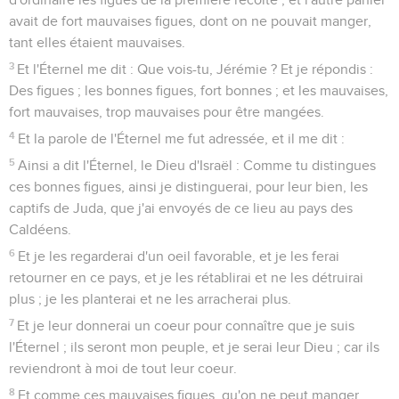
avait de fort mauvaises figues, dont on ne pouvait manger,
tant elles étaient mauvaises.
3
Et l'Éternel me dit : Que vois-tu, Jérémie ? Et je répondis :
Des figues ; les bonnes figues, fort bonnes ; et les mauvaises,
fort mauvaises, trop mauvaises pour être mangées.
4
Et la parole de l'Éternel me fut adressée, et il me dit :
5
Ainsi a dit l'Éternel, le Dieu d'Israël : Comme tu distingues
ces bonnes figues, ainsi je distinguerai, pour leur bien, les
captifs de Juda, que j'ai envoyés de ce lieu au pays des
Caldéens.
6
Et je les regarderai d'un oeil favorable, et je les ferai
retourner en ce pays, et je les rétablirai et ne les détruirai
plus ; je les planterai et ne les arracherai plus.
7
Et je leur donnerai un coeur pour connaître que je suis
l'Éternel ; ils seront mon peuple, et je serai leur Dieu ; car ils
reviendront à moi de tout leur coeur.
8
Et comme ces mauvaises figues, qu'on ne peut manger,