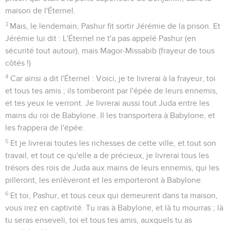
maison de l'Éternel.
3
Mais, le lendemain, Pashur fit sortir Jérémie de la prison. Et
Jérémie lui dit : L'Éternel ne t'a pas appelé Pashur (en
sécurité tout autour), mais Magor-Missabib (frayeur de tous
côtés !)
4
Car ainsi a dit l'Éternel : Voici, je te livrerai à la frayeur, toi
et tous tes amis ; ils tomberont par l'épée de leurs ennemis,
et tes yeux le verront. Je livrerai aussi tout Juda entre les
mains du roi de Babylone. Il les transportera à Babylone, et
les frappera de l'épée.
5
Et je livrerai toutes les richesses de cette ville, et tout son
travail, et tout ce qu'elle a de précieux, je livrerai tous les
trésors des rois de Juda aux mains de leurs ennemis, qui les
pilleront, les enlèveront et les emporteront à Babylone.
6
Et toi, Pashur, et tous ceux qui demeurent dans ta maison,
vous irez en captivité. Tu iras à Babylone, et là tu mourras ; là
tu seras enseveli, toi et tous tes amis, auxquels tu as