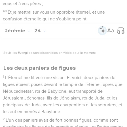
vous et à vos pères ;
40
Et je mettrai sur vous un opprobre éternel, et une
confusion éternelle qui ne s'oubliera point.
Jérémie
24
Seuls les Évangiles sont disponibles en vidéo pour le moment.
Les deux paniers de figues
1
L'Éternel me fit voir une vision. Et voici, deux paniers de
figues étaient posés devant le temple de l'Éternel, après que
Nébucadnetsar, roi de Babylone, eut transporté de
Jérusalem Jéchonias, fils de Jéhojakim, roi de Juda, et les
principaux de Juda, avec les charpentiers et les serruriers, et
les eut emmenés à Babylone.
2
L'un des paniers avait de fort bonnes figues, comme sont
d'ordinaire les figues de la première récolte ; et l'autre panier