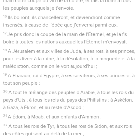
main cette coupe du vin de la colère, et fais-la boire à tous
les peuples auxquels je t'envoie.
16
Ils boiront, ils chancelleront, et deviendront comme
insensés, à cause de l'épée que j'enverrai parmi eux.
17
Je pris donc la coupe de la main de l'Éternel, et je la fis
boire à toutes les nations auxquelles l'Éternel m'envoyait
18
A Jérusalem et aux villes de Juda, à ses rois, à ses princes,
pour les livrer à la ruine, à la désolation, à la moquerie et à la
malédiction, comme on le voit aujourd'hui ;
19
A Pharaon, roi d'Égypte, à ses serviteurs, à ses princes et à
tout son peuple ;
20
A tout le mélange des peuples d'Arabie, à tous les rois du
pays d'Uts ; à tous les rois du pays des Philistins : à Askélon,
à Gaza, à Ékron, et au reste d'Asdod ;
21
A Édom, à Moab, et aux enfants d'Ammon ;
22
A tous les rois de Tyr, à tous les rois de Sidon, et aux rois
des côtes qui sont au delà de la mer ;