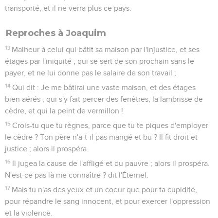
transporté, et il ne verra plus ce pays.
Reproches à Joaquim
13
Malheur à celui qui bâtit sa maison par l'injustice, et ses
étages par l'iniquité ; qui se sert de son prochain sans le
payer, et ne lui donne pas le salaire de son travail ;
14
Qui dit : Je me bâtirai une vaste maison, et des étages
bien aérés ; qui s'y fait percer des fenêtres, la lambrisse de
cèdre, et qui la peint de vermillon !
15
Crois-tu que tu règnes, parce que tu te piques d'employer
le cèdre ? Ton père n'a-t-il pas mangé et bu ? Il fit droit et
justice ; alors il prospéra.
16
Il jugea la cause de l'affligé et du pauvre ; alors il prospéra.
N'est-ce pas là me connaître ? dit l'Éternel.
17
Mais tu n'as des yeux et un coeur que pour ta cupidité,
pour répandre le sang innocent, et pour exercer l'oppression
et la violence.