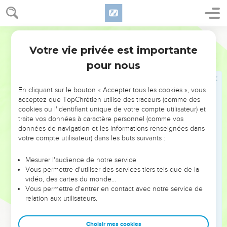
9
Et je leur ferai manger la chair de leurs fils et la chair de
leurs filles ; et ils mangeront la chair l'un de l'autre, dans le
Ostervald
siège et dans l'extrémité où les réduiront leurs ennemis et
ceux qui cherchent leur vie.
Votre vie privée est importante
Jérémie
19
10
Ensuite tu briseras le vase sous les yeux de ceux qui
pour nous
seront allés avec toi.
11
Et tu leur diras : Ainsi a dit l'Éternel des armées : Je briserai
En cliquant sur le bouton « Accepter tous les cookies », vous
acceptez que TopChrétien utilise des traceurs (comme des
ainsi ce peuple et cette ville, comme on brise un vase de
cookies ou l'identifiant unique de votre compte utilisateur) et
potier, qui ne peut être réparé ; et faute de place pour
traite vos données à caractère personnel (comme vos
ensevelir, on ensevelira à Thopheth.
données de navigation et les informations renseignées dans
votre compte utilisateur) dans les buts suivants :
12
C'est ainsi que je ferai à ce lieu, dit l'Éternel, et à ses
habitants ; je rendrai cette ville semblable à Thopheth.
Mesurer l'audience de notre service
13
Et les maisons de Jérusalem et les maisons des rois de
Vous permettre d'utiliser des services tiers tels que de la
vidéo, des cartes du monde…
Juda seront impures comme le lieu de Thopheth, toutes les
Vous permettre d'entrer en contact avec notre service de
maisons sur les toits desquelles ils ont offert des parfums à
relation aux utilisateurs.
toute l'armée des cieux, et fait des libations à d'autres dieux.
14
Puis Jérémie revint de Thopheth, où l'Éternel l'avait
Choisir mes cookies