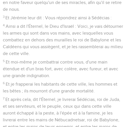
en notre faveur quelqu'un de ses miracles, afin qu'il se retire
de nous.
3
Et Jérémie leur dit : Vous répondrez ainsi à Sédécias :
4
Ainsi a dit l'Éternel, le Dieu d'Israël : Voici, je vais détourner
les armes qui sont dans vos mains, avec lesquelles vous
combattez en dehors des murailles le roi de Babylone et les
Caldéens qui vous assiègent, et je les rassemblerai au milieu
de cette ville.
5
Et moi-même je combattrai contre vous, d'une main
étendue et d'un bras fort, avec colère, avec fureur, et avec
une grande indignation.
6
Et je frapperai les habitants de cette ville, les hommes et
les bêtes ; ils mourront d'une grande mortalité.
7
Et après cela, dit l'Éternel, je livrerai Sédécias, roi de Juda,
et ses serviteurs, et le peuple, ceux qui dans cette ville
auront échappé à la peste, à l'épée et à la famine, je les
livrerai entre les mains de Nébucadnetsar, roi de Babylone,
et entre les mains de leurs ennemis, et entre les mains de