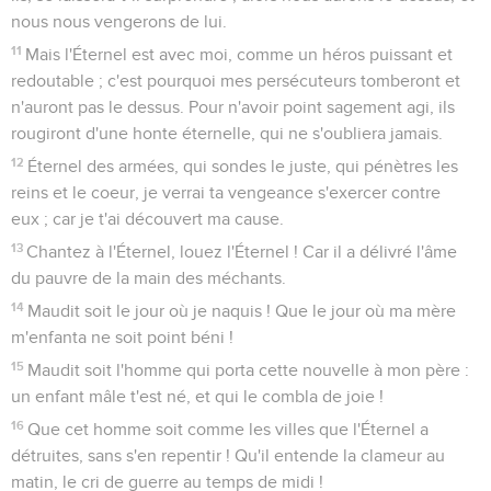
nous nous vengerons de lui.
11
Mais l'Éternel est avec moi, comme un héros puissant et
redoutable ; c'est pourquoi mes persécuteurs tomberont et
n'auront pas le dessus. Pour n'avoir point sagement agi, ils
rougiront d'une honte éternelle, qui ne s'oubliera jamais.
12
Éternel des armées, qui sondes le juste, qui pénètres les
reins et le coeur, je verrai ta vengeance s'exercer contre
eux ; car je t'ai découvert ma cause.
13
Chantez à l'Éternel, louez l'Éternel ! Car il a délivré l'âme
du pauvre de la main des méchants.
14
Maudit soit le jour où je naquis ! Que le jour où ma mère
m'enfanta ne soit point béni !
15
Maudit soit l'homme qui porta cette nouvelle à mon père :
un enfant mâle t'est né, et qui le combla de joie !
16
Que cet homme soit comme les villes que l'Éternel a
détruites, sans s'en repentir ! Qu'il entende la clameur au
matin, le cri de guerre au temps de midi !