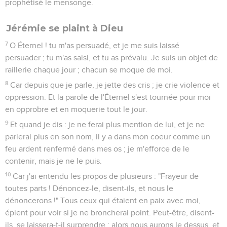
prophétisé le mensonge.
Jérémie se plaint à Dieu
7
O Éternel ! tu m'as persuadé, et je me suis laissé
persuader ; tu m'as saisi, et tu as prévalu. Je suis un objet de
raillerie chaque jour ; chacun se moque de moi.
8
Car depuis que je parle, je jette des cris ; je crie violence et
oppression. Et la parole de l'Éternel s'est tournée pour moi
en opprobre et en moquerie tout le jour.
9
Et quand je dis : je ne ferai plus mention de lui, et je ne
parlerai plus en son nom, il y a dans mon coeur comme un
feu ardent renfermé dans mes os ; je m'efforce de le
contenir, mais je ne le puis.
10
Car j'ai entendu les propos de plusieurs : "Frayeur de
toutes parts ! Dénoncez-le, disent-ils, et nous le
dénoncerons !" Tous ceux qui étaient en paix avec moi,
épient pour voir si je ne broncherai point. Peut-être, disent-
ils, se laissera-t-il surprendre ; alors nous aurons le dessus, et