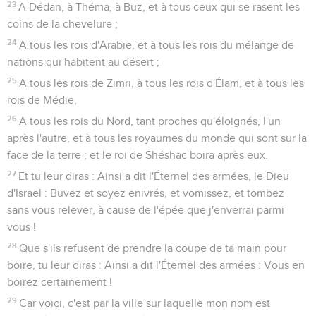
23
A Dédan, à Théma, à Buz, et à tous ceux qui se rasent les
coins de la chevelure ;
24
A tous les rois d'Arabie, et à tous les rois du mélange de
nations qui habitent au désert ;
25
A tous les rois de Zimri, à tous les rois d'Élam, et à tous les
rois de Médie,
26
A tous les rois du Nord, tant proches qu'éloignés, l'un
après l'autre, et à tous les royaumes du monde qui sont sur la
face de la terre ; et le roi de Shéshac boira après eux.
27
Et tu leur diras : Ainsi a dit l'Éternel des armées, le Dieu
d'Israël : Buvez et soyez enivrés, et vomissez, et tombez
sans vous relever, à cause de l'épée que j'enverrai parmi
vous !
28
Que s'ils refusent de prendre la coupe de ta main pour
boire, tu leur diras : Ainsi a dit l'Éternel des armées : Vous en
boirez certainement !
29
Car voici, c'est par la ville sur laquelle mon nom est