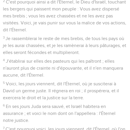
2
C'est pourquoi ainsi a dit l'Éternel, le Dieu d'Israël, touchant
les bergers qui paissent mon peuple : Vous avez dispersé
mes brebis ; vous les avez chassées et ne les avez pas
visitées. Voici, je vais punir sur vous la malice de vos actions,
dit l'Éternel.
3
Je rassemblerai le reste de mes brebis, de tous les pays où
je les aurai chassées, et je les ramènerai à leurs pâturages, et
elles seront fécondes et multiplieront.
4
J'établirai sur elles des pasteurs qui les paîtront ; elles
n'auront plus de crainte ni d'épouvante, et il n'en manquera
aucune, dit l'Éternel.
5
Voici, les jours viennent, dit l'Éternel, où je susciterai à
David un germe juste. Il régnera en roi ; il prospérera, et il
exercera le droit et la justice sur la terre.
6
En ses jours Juda sera sauvé, et Israël habitera en
assurance ; et voici le nom dont on l'appellera : l'Éternel
notre justice.
7
C'est pourquoi voici, les jours viennent, dit l'Éternel, où l'on