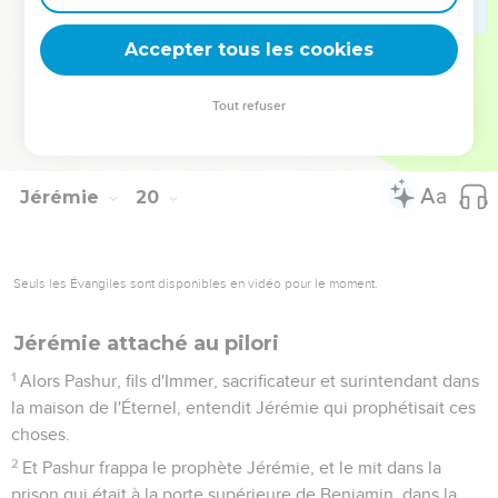
envoyé prophétiser ; et il se tint debout dans le parvis de la
maison de l'Éternel, et il dit à tout le peuple :
Accepter tous les cookies
15
Ainsi a dit l'Éternel des armées, le Dieu d'Israël : Voici, je
vais faire venir sur cette ville, et sur toutes ses villes, tout le
Tout refuser
mal que j'ai prononcé contre elle, parce qu'ils ont roidi leur
cou, pour ne pas écouter mes paroles.
Jérémie
20
Seuls les Évangiles sont disponibles en vidéo pour le moment.
Jérémie attaché au pilori
1
Alors Pashur, fils d'Immer, sacrificateur et surintendant dans
la maison de l'Éternel, entendit Jérémie qui prophétisait ces
choses.
2
Et Pashur frappa le prophète Jérémie, et le mit dans la
prison qui était à la porte supérieure de Benjamin, dans la