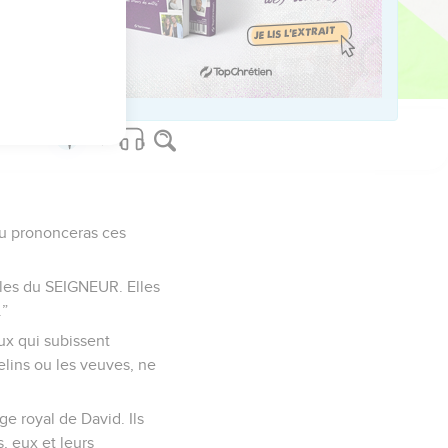
us sur www.editionsbiblio.fr
tu prononceras ces
roles du SEIGNEUR. Elles
.”
ux qui subissent
elins ou les veuves, ne
ge royal de David. Ils
, eux et leurs