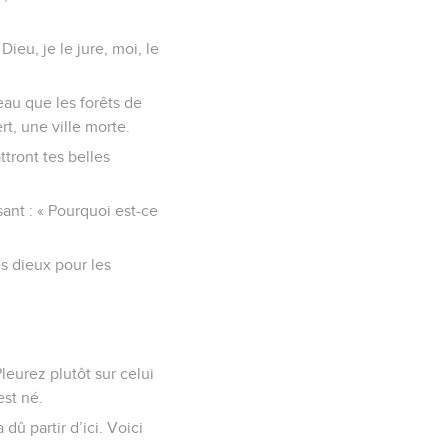
Dieu, je le jure, moi, le
eau que les forêts de
t, une ville morte.
ttront tes belles
ant : « Pourquoi est-ce
s dieux pour les
Pleurez plutôt sur celui
est né.
 dû partir d’ici. Voici