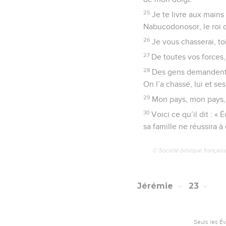
25
Je te livre aux mains
Nabucodonosor, le roi d
26
Je vous chasserai, to
27
De toutes vos forces,
28
Des gens demandent : 
On l’a chassé, lui et s
29
Mon pays, mon pays,
30
Voici ce qu’il dit : 
sa famille ne réussira à
© Société biblique français
Jérémie
23
Seuls les É