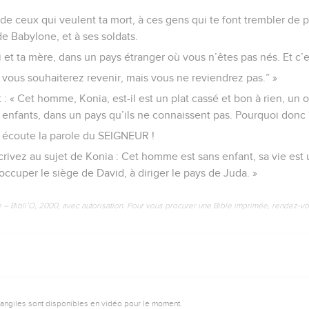
 de ceux qui veulent ta mort, à ces gens qui te font trembler de pe
e Babylone, et à ses soldats.
i et ta mère, dans un pays étranger où vous n’êtes pas nés. Et c’
 vous souhaiterez revenir, mais vous ne reviendrez pas.” »
« Cet homme, Konia, est-il est un plat cassé et bon à rien, un o
es enfants, dans un pays qu’ils ne connaissent pas. Pourquoi donc 
 écoute la parole du SEIGNEUR !
« Écrivez au sujet de Konia : Cet homme est sans enfant, sa vie es
 occuper le siège de David, à diriger le pays de Juda. »
e – Bibli’O, 2000, avec autorisation. Pour vous procurer une Bible imprimée, rendez-vo
vangiles sont disponibles en vidéo pour le moment.