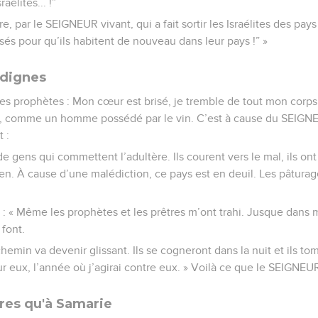
raélites... !”
ure, par le SEIGNEUR vivant, qui a fait sortir les Israélites des pay
ssés pour qu’ils habitent de nouveau dans leur pays !” »
ndignes
 les prophètes : Mon cœur est brisé, je tremble de tout mon corp
u, comme un homme possédé par le vin. C’est à cause du SEIGNEUR
 :
de gens qui commettent l’adultère. Ils courent vers le mal, ils 
ien. À cause d’une malédiction, ce pays est en deuil. Les pâtura
: « Même les prophètes et les prêtres m’ont trahi. Jusque dans 
 font.
hemin va devenir glissant. Ils se cogneront dans la nuit et ils tom
ur eux, l’année où j’agirai contre eux. » Voilà ce que le SEIGNEU
res qu'à Samarie