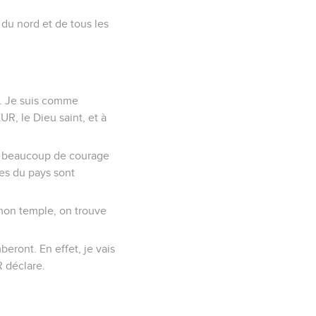
s du nord et de tous les
s. Je suis comme
, le Dieu saint, et à
ont beaucoup de courage
ges du pays sont
mon temple, on trouve
beront. En effet, je vais
R déclare.