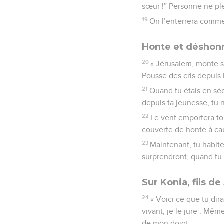
sœur !” Personne ne ple
19
On l’enterrera comme 
Honte et déshon
20
« Jérusalem, monte s
Pousse des cris depuis 
21
Quand tu étais en sécu
depuis ta jeunesse, tu 
22
Le vent emportera tou
couverte de honte à ca
23
Maintenant, tu habite
surprendront, quand t
Sur Konia, fils d
24
« Voici ce que tu dir
vivant, je le jure : Mêm
de mon doigt.