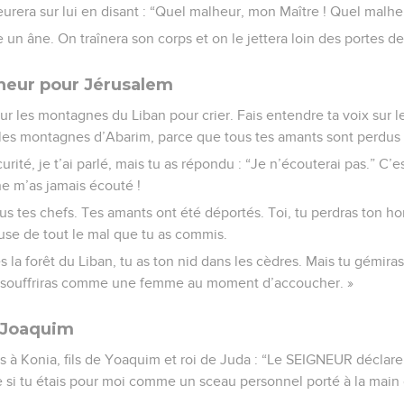
urera sur lui en disant : “Quel malheur, mon Maître ! Quel malheu
un âne. On traînera son corps et on le jettera loin des portes de
neur pour Jérusalem
ur les montagnes du Liban pour crier. Fais entendre ta voix sur 
les montagnes d’Abarim, parce que tous tes amants sont perdus 
rité, je t’ai parlé, mais tu as répondu : “Je n’écouterai pas.” C’es
ne m’as jamais écouté !
s tes chefs. Tes amants ont été déportés. Toi, tu perdras ton ho
use de tout le mal que tu as commis.
s la forêt du Liban, tu as ton nid dans les cèdres. Mais tu gémira
u souffriras comme une femme au moment d’accoucher. »
e Joaquim
as à Konia, fils de Yoaquim et roi de Juda : “Le SEIGNEUR déclare 
e si tu étais pour moi comme un sceau personnel porté à la main d