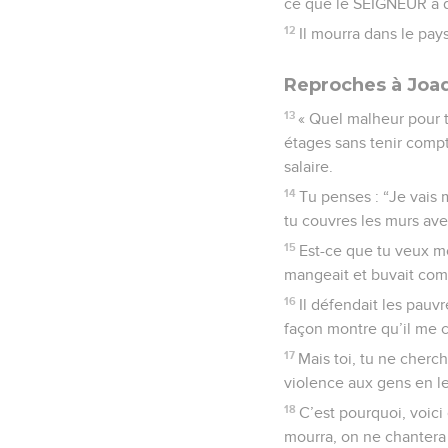
ce que le SEIGNEUR a dit
12
Il mourra dans le pays
Reproches à Joa
13
« Quel malheur pour to
étages sans tenir compte
salaire.
14
Tu penses : “Je vais 
tu couvres les murs ave
15
Est-ce que tu veux mo
mangeait et buvait comme 
16
Il défendait les pauvr
façon montre qu’il me c
17
Mais toi, tu ne cherc
violence aux gens en les
18
C’est pourquoi, voici
mourra, on ne chantera 