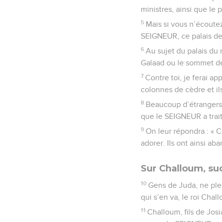
ministres, ainsi que le 
5
Mais si vous n’écoutez 
SEIGNEUR, ce palais dev
6
Au sujet du palais du 
Galaad ou le sommet des
7
Contre toi, je ferai a
colonnes de cèdre et ils
8
Beaucoup d’étrangers p
que le SEIGNEUR a trait
9
On leur répondra : « 
adorer. Ils ont ainsi a
Sur Challoum, su
10
Gens de Juda, ne pleur
qui s’en va, le roi Chall
11
Challoum, fils de Josia