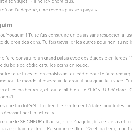
 à son sujet : « Il ne reviendra plus.
 où on l’a déporté, il ne reverra plus son pays. »
quim
i, Yoaquim ! Tu te fais construire un palais sans respecter la jus
 du droit des gens. Tu fais travailler les autres pour rien, tu ne 
me faire construire un grand palais avec des étages bien larges.”
c du bois de cèdre et tu les peins en rouge.
ntrer que tu es roi en choisissant du cèdre pour te faire remarq
tout le monde, il respectait le droit, il pratiquait la justice. Et t
es et les malheureux, et tout allait bien. Le SEIGNEUR déclare : C
onnaît.
hes que ton intérêt. Tu cherches seulement à faire mourir des inn
 écrasant par l’injustice. »
 ce que le SEIGNEUR dit au sujet de Yoaquim, fils de Josias et roi
pas de chant de deuil. Personne ne dira : “Quel malheur, mon fr