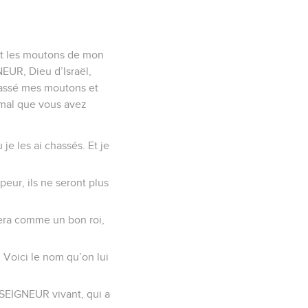
nt les moutons de mon
NEUR, Dieu d’Israël,
chassé mes moutons et
 mal que vous avez
e les ai chassés. Et je
eur, ils ne seront plus
rnera comme un bon roi,
. Voici le nom qu’on lui
e SEIGNEUR vivant, qui a