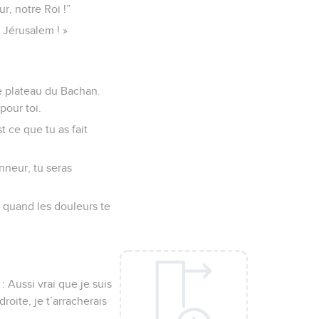
r, notre Roi !”
 Jérusalem ! »
le plateau du Bachan.
pour toi.
t ce que tu as fait
nneur, tu seras
s quand les douleurs te
: Aussi vrai que je suis
roite, je t’arracherais