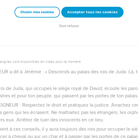
t ce qui l’entoure. »
Accepter tous les cookies
Choisir mes cookies
e – Bibli’O, 2000, avec autorisation. Pour vous procurer une Bible imprimée, rendez-vo
Tout refuser
vangiles sont disponibles en vidéo pour le moment.
UR a dit à Jérémie : « Descends au palais des rois de Juda. Là, 
le roi de Juda, qui occupes le siège royal de David, écoute les pa
stres et pour ton peuple, qui passent par les portes de ton palais
EIGNEUR : Respectez le droit et pratiquez la justice. Arrachez ce
s gens qui les écrasent. Ne maltraitez pas les étrangers, les orph
rs eux. Arrêtez de tuer des innocents en ce lieu.
ent à ces conseils, il y aura toujours des rois pour occuper le siè
er à cheval ou sur un char et à passer par les portes de ce palais