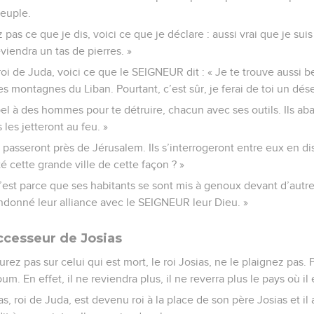
peuple.
pas ce que je dis, voici ce que je déclare : aussi vrai que je suis 
iendra un tas de pierres. »
roi de Juda, voici ce que le SEIGNEUR dit : « Je te trouve aussi b
 montagnes du Liban. Pourtant, c’est sûr, je ferai de toi un déser
ppel à des hommes pour te détruire, chacun avec ses outils. Ils aba
 les jetteront au feu. »
asseront près de Jérusalem. Ils s’interrogeront entre eux en dis
é cette grande ville de cette façon ? »
C’est parce que ses habitants se sont mis à genoux devant d’autre
bandonné leur alliance avec le SEIGNEUR leur Dieu. »
ccesseur de Josias
ez pas sur celui qui est mort, le roi Josias, ne le plaignez pas. 
oum. En effet, il ne reviendra plus, il ne reverra plus le pays où il 
s, roi de Juda, est devenu roi à la place de son père Josias et il a