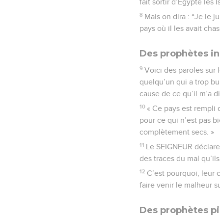
fait sortir d’Égypte les Is
8
Mais on dira : “Je le j
pays où il les avait cha
Des prophètes i
9
Voici des paroles sur
quelqu’un qui a trop b
cause de ce qu’il m’a dit
10
« Ce pays est rempli 
pour ce qui n’est pas b
complètement secs. »
11
Le SEIGNEUR déclare 
des traces du mal qu’ils
12
C’est pourquoi, leur c
faire venir le malheur s
Des prophètes pi