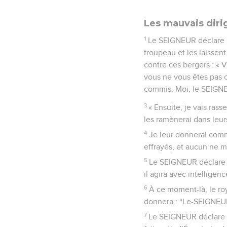
Les mauvais dirig
1
Le SEIGNEUR déclare :
troupeau et les laissent
contre ces bergers : « 
vous ne vous êtes pas 
commis. Moi, le SEIGNEU
3
« Ensuite, je vais ras
les ramènerai dans leur
4
Je leur donnerai comm
effrayés, et aucun ne 
5
Le SEIGNEUR déclare : 
il agira avec intelligenc
6
À ce moment-là, le roy
donnera : “Le-SEIGNEUR-
7
Le SEIGNEUR déclare : 