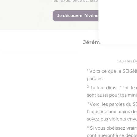
cèdre, et il dévorera tou
© Société biblique français
Jérémie
22
Seuls les É
1
Voici ce que le SEIGNE
paroles.
2
Tu leur diras : “Toi, 
sont aussi pour tes mini
3
Voici les paroles du S
l’injustice aux mains de
soyez pas violents enve
4
Si vous obéissez vraim
continueront à se déplac