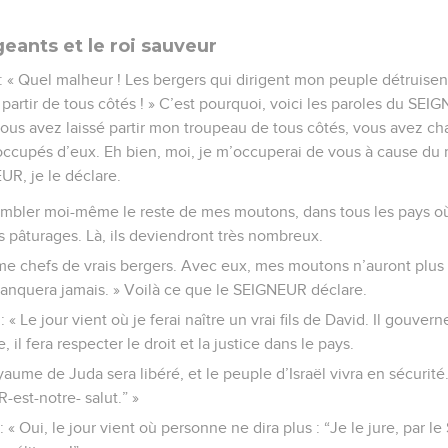
eants et le roi sauveur
 « Quel malheur ! Les bergers qui dirigent mon peuple détruise
 partir de tous côtés ! » C’est pourquoi, voici les paroles du SEIG
Vous avez laissé partir mon troupeau de tous côtés, vous avez 
occupés d’eux. Eh bien, moi, je m’occuperai de vous à cause du
R, je le déclare.
sembler moi-même le reste de mes moutons, dans tous les pays où j
s pâturages. Là, ils deviendront très nombreux.
e chefs de vrais bergers. Avec eux, mes moutons n’auront plus p
manquera jamais. » Voilà ce que le SEIGNEUR déclare.
« Le jour vient où je ferai naître un vrai fils de David. Il gouve
e, il fera respecter le droit et la justice dans le pays.
aume de Juda sera libéré, et le peuple d’Israël vivra en sécurité
est-notre- salut.” »
« Oui, le jour vient où personne ne dira plus : “Je le jure, par l