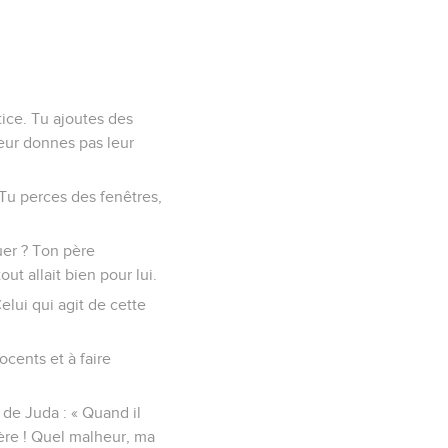
tice. Tu ajoutes des
leur donnes pas leur
 Tu perces des fenêtres,
uer ? Ton père
out allait bien pour lui.
elui qui agit de cette
ocents et à faire
 de Juda : « Quand il
ère ! Quel malheur, ma