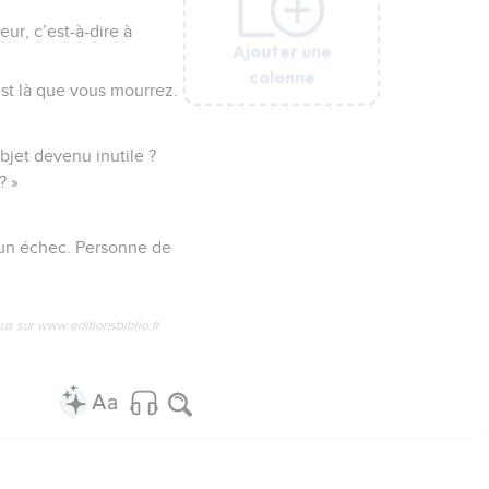
ur, c’est-à-dire à
Ajouter une
Ajouter une
Ajouter une
Ajouter une
Ajouter une
colonne
colonne
colonne
colonne
colonne
est là que vous mourrez.
bjet devenu inutile ?
? »
t un échec. Personne de
us sur www.editionsbiblio.fr